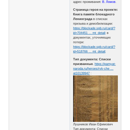
адрес проживания:
В. Ломов
.
Страница героя на проекте:
Книга памяти блокадного
Ленинграда
в списках
призыва и демобилизации:
https://blockade.spb.ru/card/?
id=704451 … mt_detail;
в
документах, уточняющих
потери:
https://blockade.spb.ru/card/?
id=518766 … mt_detail;
Тип документа: Списки
призванных
.
https://pamyat-
naroda.ru/heroes/rvk-che …
at10139947
:
Лушников Иван Ефимович
Тип документа: Списки