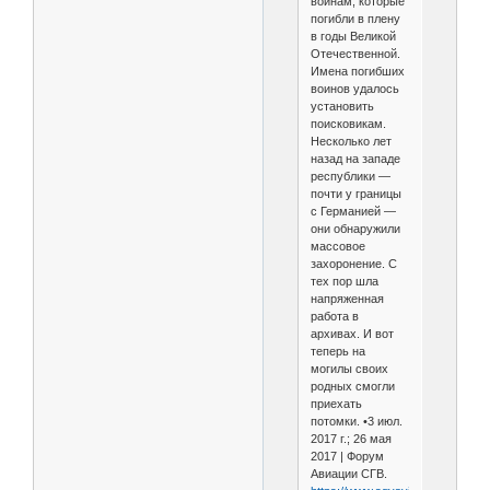
войнам, которые
погибли в плену
в годы Великой
Отечественной.
Имена погибших
воинов удалось
установить
поисковикам.
Несколько лет
назад на западе
республики —
почти у границы
с Германией —
они обнаружили
массовое
захоронение. С
тех пор шла
напряженная
работа в
архивах. И вот
теперь на
могилы своих
родных смогли
приехать
потомки. •3 июл.
2017 г.; 26 мая
2017 | Форум
Авиации СГВ.