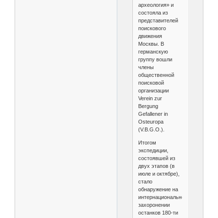
археология» и
состояла из
представителей
поискового
движения
Москвы. В
германскую
группу вошли
члены
общественной
поисковой
организации
Verein zur
Bergung
Gefallener in
Osteuropa
(V.B.G.O.).
Итогом
экспедиции,
состоявшей из
двух этапов (в
июле и октябре),
стало
обнаружение на
интернациональном
захоронении
останков 180-ти