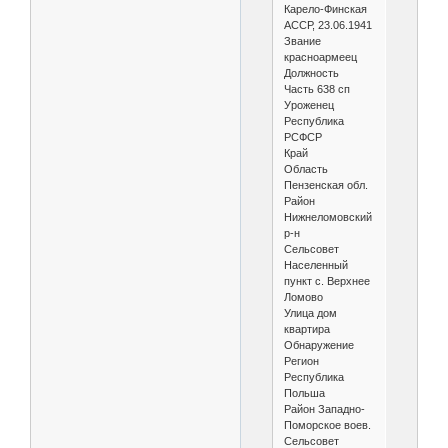
Карело-Финская
АССР, 23.06.1941
Звание
красноармеец
Должность
Часть 638 сп
Уроженец
Республика
РСФСР
Край
Область
Пензенская обл.
Район
Нижнеломовский
р-н
Сельсовет
Населенный
пункт с. Верхнее
Ломово
Улица дом
квартира
Обнаружение
Регион
Республика
Польша
Район Западно-
Поморское воев.
Сельсовет