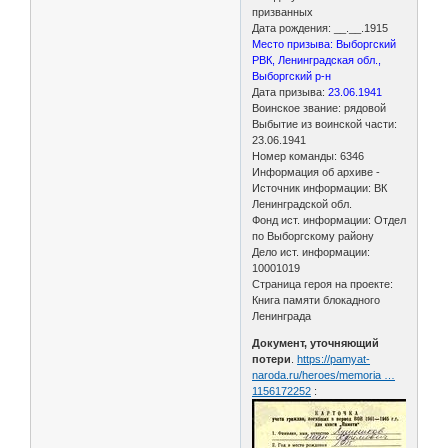
призванных
Дата рождения: __.__.1915
Место призыва: Выборгский
РВК, Ленинградская обл.,
Выборгский р-н
Дата призыва:
23.06.1941
Воинское звание: рядовой
Выбытие из воинской части:
23.06.1941
Номер команды: 6346
Информация об архиве -
Источник информации: ВК
Ленинградской обл.
Фонд ист. информации: Отдел
по Выборгскому району
Дело ист. информации:
10001019
Страница героя на проекте:
Книга памяти блокадного
Ленинграда
Документ, уточняющий
потери
.
https://pamyat-
naroda.ru/heroes/memoria …
1156172252
: