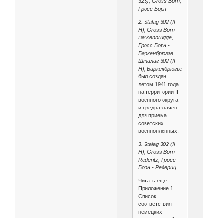
323), Gross Born,
Гросс Борн
2. Stalag 302 (II
H), Gross Born -
Barkenbrugge,
Гросс Борн -
Баркенбрюгге.
Шталаг 302 (II
H), Баркенбрюгге
был создан
летом 1941 года
на территории II
военного округа
и предназначен
для приема
советских
военнопленных.
3. Stalag 302 (II
H), Gross Born -
Rederitz, Гросс
Борн - Редериц
Читать ещё..
Приложение 1.
Список
соответствия
немецких