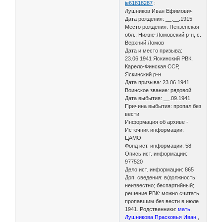
ie61818287
:
Лушников Иван Ефимович
Дата рождения: __.__.1915
Место рождения: Пензенская
обл., Нижне-Ломовский р-н, с.
Верхний Ломов
Дата и место призыва:
23.06.1941 Яскинский РВК,
Карело-Финская ССР,
Яскинский р-н
Дата призыва: 23.06.1941
Воинское звание: рядовой
Дата выбытия: __.09.1941
Причина выбытия: пропал без
вести
Информация об архиве -
Источник информации:
ЦАМО
Фонд ист. информации: 58
Опись ист. информации:
977520
Дело ист. информации: 865
Доп. сведения: в/должность:
неизвестно; беспартийный;
решение РВК: можно считать
пропавшим без вести в июле
1941. Родственники:
мать,
Лушникова Прасковья Иван.
,