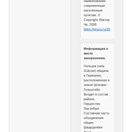
наименований
современным
населенным
пунктам. ©
Copyright: Виктор
Че, 2008.
https://proza.ru/2008/04/03/67
Информация о
месте
захоронения.
Гюльцов (нем.
Gülzow)-община
в Германии,
расположенная в
земле Шлезвиг-
Гольштейн.
Входит в состав
района
Герцогство
Лауэнбург.
Составная часть
объединения
общин
Шварценбек-