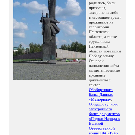
родились, были
призваны,
захоронены либо
в настоящее время
проживают на
территории
Пензенской
области, а также
труженикам
Пензенской
области, ковавшим
Победу в тылу.
Основой
наполнения сайта
являются военные
архивные
документы с
сайтов
Обобщенного
Банка Данных
«Мемориал»
,
Общедоступного
электронного
банка документов
«Подвиг Народа в
Великой
Отечественной
войне 1941-1945