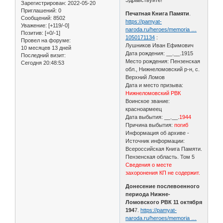
Зарегистрирован
: 2022-05-20
Приглашений:
0
Печатная Книга Памяти
.
Сообщений:
8502
https://pamyat-
Уважение:
[+119/-0]
naroda.ru/heroes/memoria …
Позитив:
[+0/-1]
1050171134
:
Провел на форуме:
Лушников Иван Ефимович
10 месяцев 13 дней
Дата рождения: __.__.1915
Последний визит:
Место рождения: Пензенская
Сегодня 20:48:53
обл., Нижнеломовский р-н, с.
Верхний Ломов
Дата и место призыва:
Нижнеломовский РВК
Воинское звание:
красноармеец
Дата выбытия: __.__.
1944
Причина выбытия:
погиб
Информация об архиве -
Источник информации:
Всероссийская Книга Памяти.
Пензенская область. Том 5
Сведения о месте
захоронения КП не содержит.
Донесение послевоенного
периода Нижне-
Ломовского РВК 11 октября
194
7.
https://pamyat-
naroda.ru/heroes/memoria …