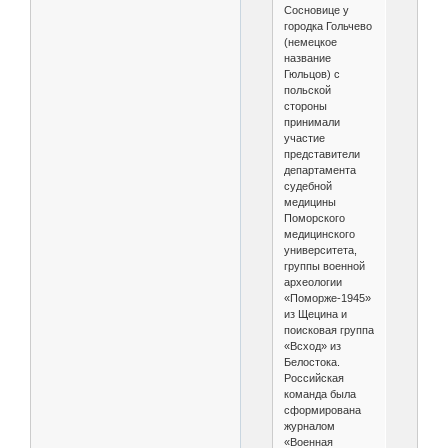
Сосновице у
городка Гольчево
(немецкое
название
Гюльцов) с
польской
стороны
принимали
участие
представители
департамента
судебной
медицины
Поморского
медицинского
университета,
группы военной
археологии
«Поморже-1945»
из Щецина и
поисковая группа
«Всход» из
Белостока.
Российская
команда была
сформирована
журналом
«Военная