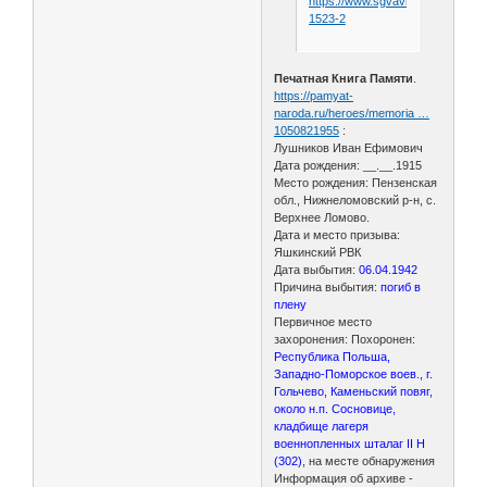
https://www.sgvavia.ru/forum/699
1523-2
Печатная Книга Памяти
.
https://pamyat-
naroda.ru/heroes/memoria …
1050821955
:
Лушников Иван Ефимович
Дата рождения: __.__.1915
Место рождения: Пензенская
обл., Нижнеломовский р-н, с.
Верхнее Ломово.
Дата и место призыва:
Яшкинский РВК
Дата выбытия:
06.04.1942
Причина выбытия:
погиб в
плену
Первичное место
захоронения: Похоронен:
Республика Польша,
Западно-Поморское воев., г.
Гольчево, Каменьский повяг,
около н.п. Сосновице,
кладбище лагеря
военнопленных шталаг II Н
(302)
, на месте обнаружения
Информация об архиве -