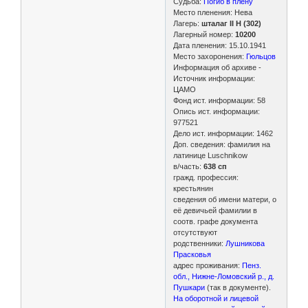
Судьба:
Погиб в плену
Место пленения: Нева
Лагерь:
шталаг II H (302)
Лагерный номер:
10200
Дата пленения: 15.10.1941
Место захоронения:
Гюльцов
Информация об архиве -
Источник информации:
ЦАМО
Фонд ист. информации: 58
Опись ист. информации:
977521
Дело ист. информации: 1462
Доп. сведения: фамилия на
латинице Luschnikow
в/часть:
638 сп
гражд. профессия:
крестьянин
сведения об имени матери, о
её девичьей фамилии в
соотв. графе документа
отсутствуют
родственники:
Лушникова
Прасковья
адрес проживания:
Пенз.
обл., Нижне-Ломовский р., д.
Пушкари
(так в документе).
На оборотной и лицевой