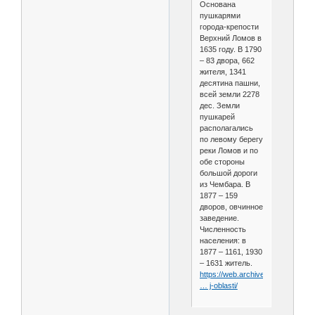
Основана
пушкарями
города-крепости
Верхний Ломов в
1635 году. В 1790
– 83 двора, 662
жителя, 1341
десятина пашни,
всей земли 2278
дес. Земли
пушкарей
располагались
по левому берегу
реки Ломов и по
обе стороны
большой дороги
из Чембара. В
1877 – 159
дворов, овчинное
заведение.
Численность
населения: в
1877 – 1161, 1930
– 1631 житель.
https://web.archive.org/web/202
… j-oblasti/