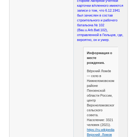
стороне лагерной учетной
карточки в/пленного имеются
записи о том, что 6.12.1941
был зачислен в состав
строительного и рабочего
батальона № 102
(Bau.u.Arb.Batl.102),
отправленной в Гюльцов, где,
вероятно, он и умер.
Информация о
месте
рождения.
Ве́рхний Ломо́в
— село в
Нижнеломовском
районе
Пензенской
области России,
центр
Верхнеломовского
сельского
совета.
Население: 3321
человек (2021).
https://ru.wikipedia.org/wiki/
Верхний_Ломов