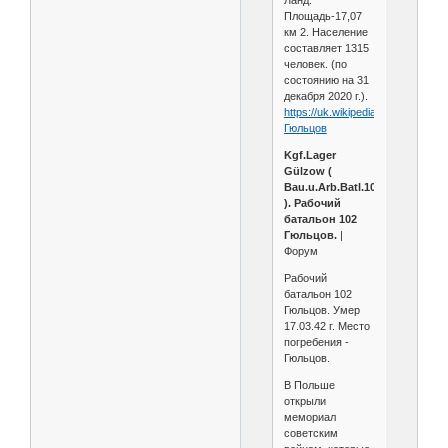
Ланд.
Площадь-17,07
км 2. Население
составляет 1315
человек. (по
состоянию на 31
декабря 2020 г.).
https://uk.wikipedia.org/wiki/
Гюльцов
Kgf.Lager
Gülzow (
Bau.u.Arb.Batl.102/2
). Рабочий
батальон 102
Гюльцов.
|
Форум
Рабочий
батальон 102
Гюльцов. Умер
17.03.42 г. Место
погребения -
Гюльцов.
В Польше
открыли
мемориал
советским