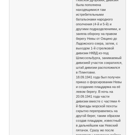
Невской Дубровки, дивизия
была пополнена
находящимися там
истребительными
батальонами народного
ополчения (4-й и 5-й) и
другими подразделениями, и
заняла оборону на правом
берегу Невы от Овцино до
Ладожского озера, затем, с
выходом 1-й стрелковой
дивизии НКВД из-под
Шлиссельбурга, занимаемый
дивизией участок сократился,
штаб дивизии расположился
в Плинтовке.
18.09.1941 года был получен
приказ о форсировании Невы
и созданию плацдарма на её
левом берегу. В ночь на
20.09.1941 года части
дивизии вместе с частями 4-
й бригады морской пехоты
скрытно переправились на
другой берег, таким образом
создав плацдарм, известный
в дальнейшем как Невский
пятачок. Сразу же после