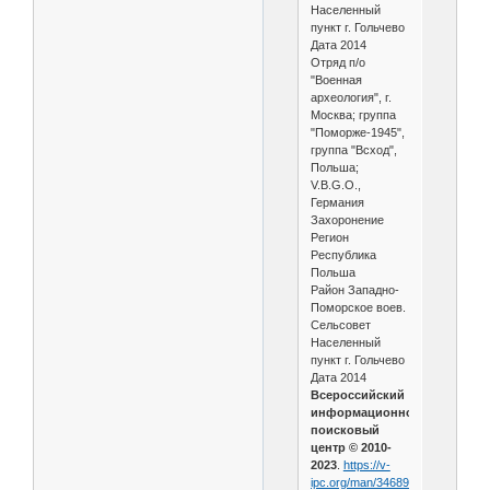
Населенный
пункт г. Гольчево
Дата 2014
Отряд п/о
"Военная
археология", г.
Москва; группа
"Поморже-1945",
группа "Всход",
Польша;
V.B.G.O.,
Германия
Захоронение
Регион
Республика
Польша
Район Западно-
Поморское воев.
Сельсовет
Населенный
пункт г. Гольчево
Дата 2014
Всероссийский
информационно-
поисковый
центр © 2010-
2023
.
https://v-
ipc.org/man/34689/