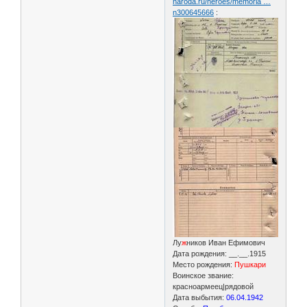
naroda.ru/heroes/memoria …
n300645666
:
Лу
ж
ников Иван Ефимович
Дата рождения: __.__.1915
Место рождения:
Пушкари
Воинское звание:
красноармеец|рядовой
Дата выбытия:
06.04.1942