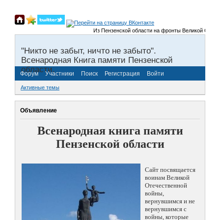
Из Пензенской области на фронты Великой Отечественн
"Никто не забыт, ничто не забыто".
Всенародная Книга памяти Пензенской
области.
Форум
Участники
Поиск
Регистрация
Войти
Активные темы
Объявление
Всенародная книга памяти
Пензенской области
Сайт посвящается
воинам Великой
Отечественной
войны,
вернувшимся и не
вернувшимся с
войны, которые