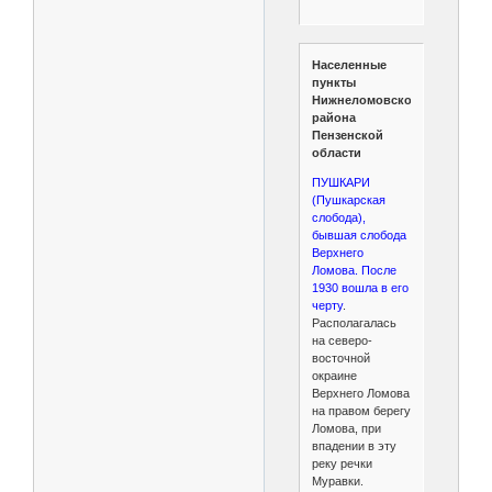
Населенные
пункты
Нижнеломовского
района
Пензенской
области
ПУШКАРИ
(Пушкарская
слобода),
бывшая слобода
Верхнего
Ломова. После
1930 вошла в его
черту
.
Располагалась
на северо-
восточной
окраине
Верхнего Ломова
на правом берегу
Ломова, при
впадении в эту
реку речки
Муравки.