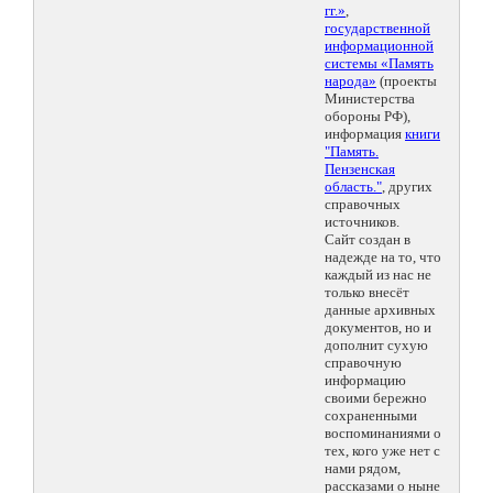
гг.»
,
государственной
информационной
системы «Память
народа»
(проекты
Министерства
обороны РФ),
информация
книги
"Память.
Пензенская
область."
, других
справочных
источников.
Сайт создан в
надежде на то, что
каждый из нас не
только внесёт
данные архивных
документов, но и
дополнит сухую
справочную
информацию
своими бережно
сохраненными
воспоминаниями о
тех, кого уже нет с
нами рядом,
рассказами о ныне