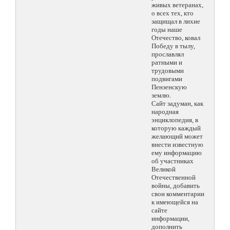
живых ветеранах,
о всех тех, кто
защищал в лихие
годы наше
Отечество, ковал
Победу в тылу,
прославлял
ратными и
трудовыми
подвигами
Пензенскую
землю.
Сайт задуман, как
народная
энциклопедия, в
которую каждый
желающий может
внести известную
ему информацию
об участниках
Великой
Отечественной
войны, добавить
свои комментарии
к имеющейся на
сайте
информации,
дополнить