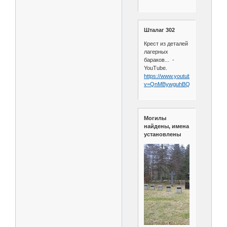
Шталаг 302
Крест из деталей
лагерных
бараков... -
YouTube.
https://www.youtube.com/watch?
v=QnMBywguhBQ
Могилы
найдены, имена
установлены