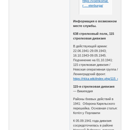
https://voenkomat.info/spb/vyborg
r … eterburga/
Информация о возможном
месте службы.
638 стрелковый полк, 115
стрелковая дивизия
В действующей армии:
22.06.1941-29.09.1943;
16.10.1943-09.05.1945.
Подчинение на 01.10.1941:
115 стрелковая дивизия /
Невская оперативная группа /
Ленинградский фронт.
https://rkka.wiki/index.php/115_стрелк
115-я стрелковая дивизия
— Википедия
Районы боевых действий в
1941: Оборона Карельского
перешейка. Основная статья:
Котёл у Порлампи
К 05.09.1941 года дивизия
сосредоточилась в районе