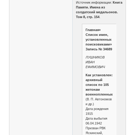
Источник информации:
Книга
Памяти. Имена из
солдатский медальонов.
Том 8, стр. 154
.
Главная»
Список имен,
установленных
поисковиками»
Запись № 34689
ЛУШНИКОВ
ИВАН
ЕФИМОВИЧ
Как установлен:
архивный
список по 105
жетонам
военнопленных
(В. П. Автономов
и др.)
Дата рождения
1915
Дата выбытия
06.04.1942
Призван РВК
Яскинский,