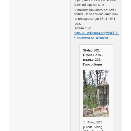
переправы советские войска
были обнаружены, и
плацдарм расширялся уже с
боями. Вела тяжелейшие бои
на плацдарме до 15.11.1941
года.
Читать ещё..
https://ru.wikipedia.org/wiki/115-
я_стрелковая_дивизия
Stalag 302,
Gross Born -
шталаг 302,
Гросс-Борн
1. Stalag 323,
(Front. Stalag