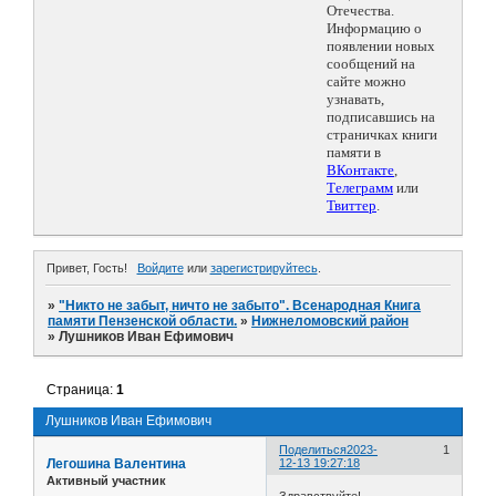
Отечества.
Информацию о
появлении новых
сообщений на
сайте можно
узнавать,
подписавшись на
страничках книги
памяти в
ВКонтакте
,
Телеграмм
или
Твиттер
.
Привет, Гость!
Войдите
или
зарегистрируйтесь
.
»
"Никто не забыт, ничто не забыто". Всенародная Книга
памяти Пензенской области.
»
Нижнеломовский район
»
Лушников Иван Ефимович
Страница:
1
Лушников Иван Ефимович
Поделиться
2023-
1
Легошина Валентина
12-13 19:27:18
Активный участник
Здравствуйте!