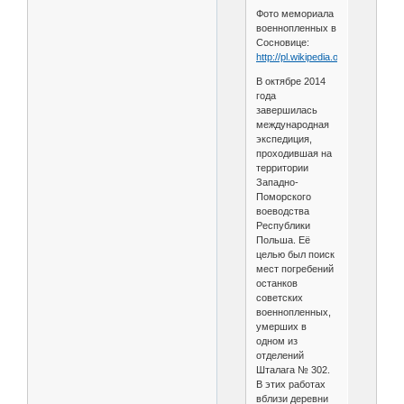
Фото мемориала
военнопленных в
Сосновице:
http://pl.wikipedia.org/wiki/Sosno
В октябре 2014
года
завершилась
международная
экспедиция,
проходившая на
территории
Западно-
Поморского
воеводства
Республики
Польша. Её
целью был поиск
мест погребений
останков
советских
военнопленных,
умерших в
одном из
отделений
Шталага № 302.
В этих работах
вблизи деревни