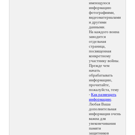
имеющуюся
информацию
фотографиями,
видеоматериалами
и другими
данными.
На каждого воина
заводится
отдельная
страница,
посвященная
конкретному
участнику войны.
Прежде чем
начать
обрабатывать
информацию,
прочитайте,
пожалуйста, тему
-
Как размещать
информацию
.
Любая Ваша
дополнительная
информация очень
важна для
увековечивания
памяти
защитников