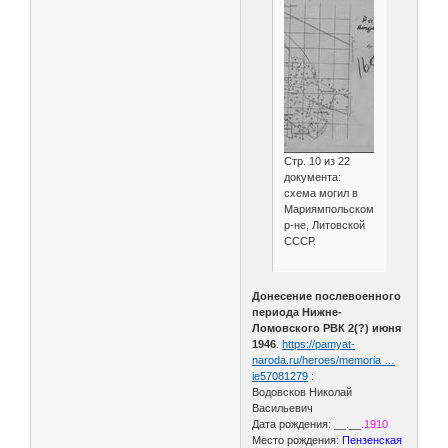
Стр. 10 из 22
документа:
схема могил в
Мариямпольском
р-не, Литовской
СССР.
Донесение послевоенного
периода Нижне-
Ломовского РВК 2(?) июня
1946
.
https://pamyat-
naroda.ru/heroes/memoria …
ie57081279
:
Водовсков Николай
Васильевич
Дата рождения: __.__
.1910
Место рождения:
Пензенская