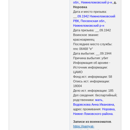
обл., Нижнеломовский р-н
,
д.
Норовка
Дата и место призыва:
__.
09.1942 Нижнеломовский
РВК, Пензенская обл.,
Нижнеломовский р-н
Дата призыва: __.09.1942
Воинское звание:
красноармеец
Последнее место службы:
ппс 06468 "е"
Дата выбытия: __.09.1944
Причина выбытия: убит
Информация об архиве -
Источник информации:
ЦАМО
Фонд ист. информации: 58
Опись ист. информации:
18004
Дело ист. информации: 185
Доп сведения: беспартийный;
родственники:
мать,
Водовскова Анна Ивановна
,
адрес проживания:
Норовка,
Нижне-Ломовского района.
Записи из военкоматов
.
https://pamyat-