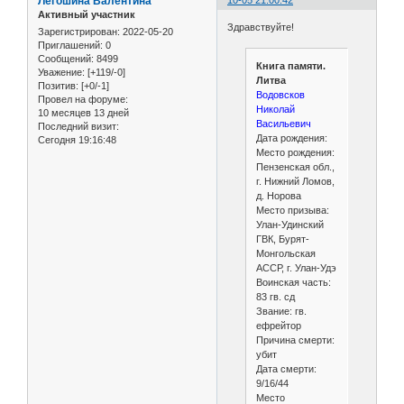
Легошина Валентина
10-05 21:00:42
Активный участник
Здравствуйте!
Зарегистрирован
: 2022-05-20
Приглашений:
0
Сообщений:
8499
Книга памяти.
Уважение:
[+119/-0]
Литва
Позитив:
[+0/-1]
Водовсков
Провел на форуме:
Николай
10 месяцев 13 дней
Васильевич
Последний визит:
Дата рождения:
Сегодня 19:16:48
Место рождения:
Пензенская обл.,
г. Нижний Ломов,
д. Норова
Место призыва:
Улан-Удинский
ГВК, Бурят-
Монгольская
АССР, г. Улан-Удэ
Воинская часть:
83 гв. сд
Звание: гв.
ефрейтор
Причина смерти:
убит
Дата смерти:
9/16/44
Место