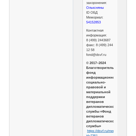
захоронения:
Ольксняны
ID ОБД
Мемориал:
54152853
Контактная
информация:
8 (499) 2443687
факс: 8 (499) 244
12 58
fond@dsvf.ru
© 2017–2024
Благотворительный
фонд
информационной,
социально-
правовой и
материальной
поддержки
ветеранов
дипломатической
службы «Фонд
ветеранов
дипломатической
службы»
https://dsvf.ru/memory_book/lith
id=7351