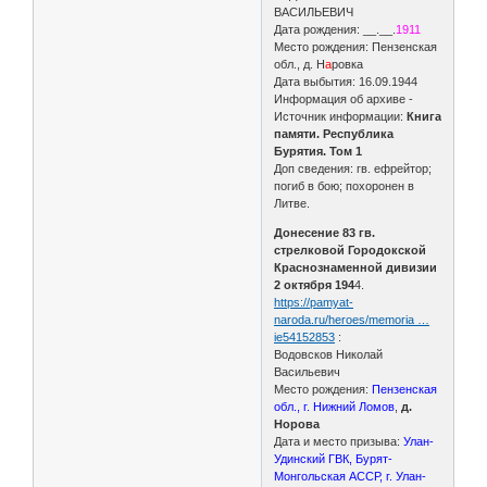
ВАСИЛЬЕВИЧ
Дата рождения: __.__.
1911
Место рождения: Пензенская
обл., д. Н
а
ровка
Дата выбытия: 16.09.1944
Информация об архиве -
Источник информации:
Книга
памяти. Республика
Бурятия. Том 1
Доп сведения: гв. ефрейтор;
погиб в бою; похоронен в
Литве.
Донесение 83 гв.
стрелковой Городокской
Краснознаменной дивизии
2 октября 194
4.
https://pamyat-
naroda.ru/heroes/memoria …
ie54152853
:
Водовсков Николай
Васильевич
Место рождения:
Пензенская
обл., г. Нижний Ломов
,
д.
Норова
Дата и место призыва:
Улан-
Удинский ГВК, Бурят-
Монгольская АССР, г. Улан-