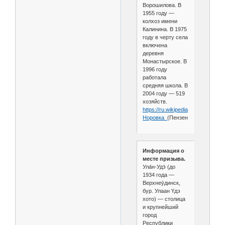
Ворошилова. В
1955 году —
колхоз имени
Калинина. В 1975
году в черту села
включена
деревня
Монастырское. В
1996 году
работала
средняя школа. В
2004 году — 519
хозяйств.
https://ru.wikipedia.org/wiki/
Норовка_
(Пензенская_область)
Информация о
месте призыва.
Ула́н-Удэ́ (до
1934 года —
Верхнеу́динск,
бур. Улаан Үдэ
хото) — столица
и крупнейший
город
Республики