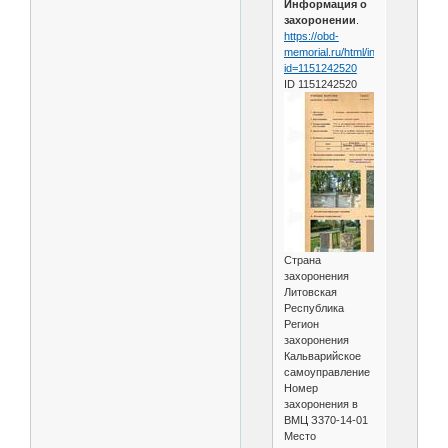
Информация о
захоронении
.
https://obd-
memorial.ru/html/info.htm?
id=1151242520
ID 1151242520
Страна
захоронения
Литовская
Республика
Регион
захоронения
Кальварийское
самоуправление
Номер
захоронения в
ВМЦ З370-14-01
Место