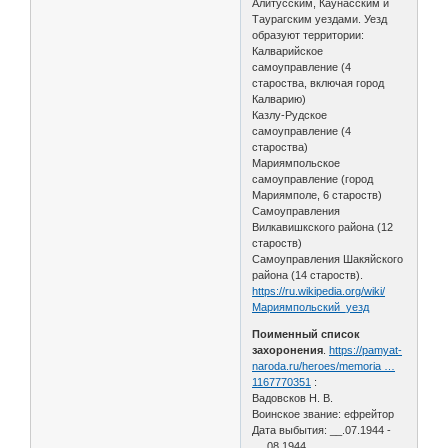
Алитусским, Каунасским и
Таурагским уездами. Уезд
образуют территории:
Калварийское
самоуправление (4
староства, включая город
Калварию)
Казлу-Рудское
самоуправление (4
староства)
Мариямпольское
самоуправление (город
Мариямполе, 6 староств)
Самоуправления
Вилкавишкского района (12
староств)
Самоуправления Шакяйского
района (14 староств).
https://ru.wikipedia.org/wiki/
Мариямпольский_уезд
Поименный список
захоронения
.
https://pamyat-
naroda.ru/heroes/memoria …
1167770351
:
Вадовсков Н. В.
Воинское звание: ефрейтор
Дата выбытия: __.07.1944 -
__.08.1944