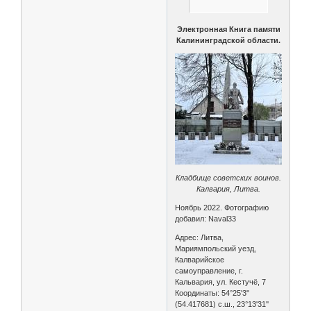
Электронная Книга памяти
Калининградской области.
Кладбище советских воинов.
Калвария, Литва.
Ноябрь 2022. Фотографию
добавил: Naval33
Адрес: Литва,
Мариямпольский уезд,
Калварийское
самоуправление, г.
Кальвария, ул. Кестучё, 7
Координаты: 54°25'3''
(54.417681) с.ш., 23°13'31''