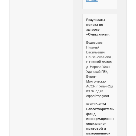
Результаты
поиска по
запросу
«Ольксняны»:
Водовсков
Николай
Васильевич
Пензенская обл.,
г. Нижний Ломов,
д. Норова Улан-
Удинский ГВК,
Бурят-
Монгольская
АССР, г. Улан-Удэ
83 гв. сд гв.
ефрейтор убит
© 2017–2024
Благотворительный
фонд
информационной,
социально-
правовой и
материальной