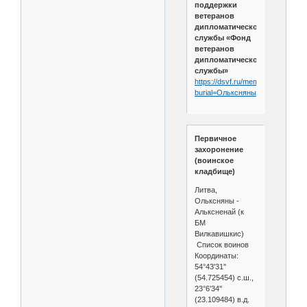
поддержки
ветеранов
дипломатической
службы «Фонд
ветеранов
дипломатической
службы»
https://dsvf.ru/memory_book/lithu
burial=Ольксняны
Первичное
захоронение
(воинское
кладбище)
Литва,
Ольксняны -
Альксненай (к
БМ
Вилкавишкис)
Список воинов
Координаты:
54°43'31''
(54.725454) с.ш.,
23°6'34''
(23.109484) в.д.