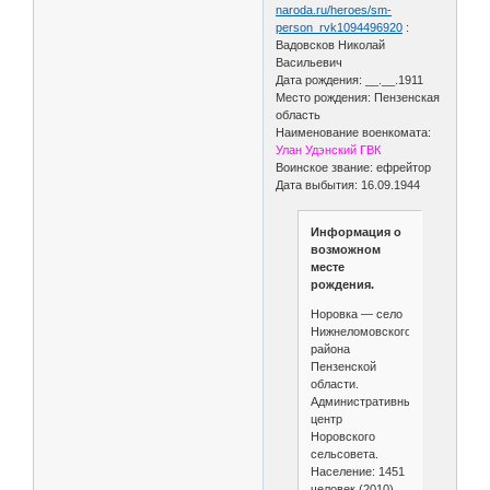
naroda.ru/heroes/sm-
person_rvk1094496920
:
Вадовсков Николай
Васильевич
Дата рождения: __.__.1911
Место рождения: Пензенская
область
Наименование военкомата:
Улан Удэнский ГВК
Воинское звание: ефрейтор
Дата выбытия: 16.09.1944
Информация о
возможном
месте
рождения.
Норовка — село
Нижнеломовского
района
Пензенской
области.
Административный
центр
Норовского
сельсовета.
Население: 1451
человек (2010).