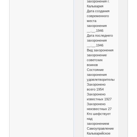
захоронения г.
Кальвария
Дата создания
современного
места
захоронения
__.__.1946
Дата последнего
захоронения
__.__.1946
Вид захоронения
захоронение
советских
воинов
Состояние
захоронения
удовлетворительное
Захоронено
всего 1954
Захоронено
известных 1927
Захоронено
неизвестных 27
Кто шефствует
над
захоронением
Самоуправление
Кальварийское