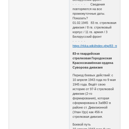
· · · · · Сведения
повторяются на все
промежуточные даты.
Показать?
01.02.1945 83 гв. стрелковая
дивизия / 8 гв. стрелковый
корпус / 11 гв. армия / 3
Белорусский фронт
· · · · ·
https://rkka.wiki/index.php/83_гв._стр
83-я гвардейская
стрелковая Городокская
Краснознамённая ордена
Суворова дивизия
Период боевых действий: с
10 апреля 1943 года по 9 мая
1945 года. Ведёт свою
историю от 97-й стрелковой
дивизии (2-го
формирования), которая
сформирована в ЗабВО в
районе ст. Дивизионной
(Улан-Удэ) как 456-я
стрелковая дивизия.
Боевой путь
10 апреля 1943 года была