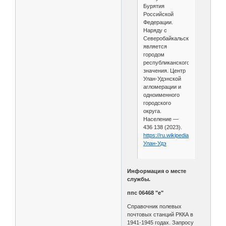
Бурятия
Российской
Федерации.
Наряду с
Северобайкальском
является
городом
республиканского
значения. Центр
Улан-Удэнской
агломерации и
одноименного
городского
округа.
Население —
436 138 (2023).
https://ru.wikipedia.org/wiki/
Улан-Удэ
Информация о месте
службы.
ппс 06468 "е"
Справочник полевых
почтовых станций РККА в
1941-1945 годах. Запросу