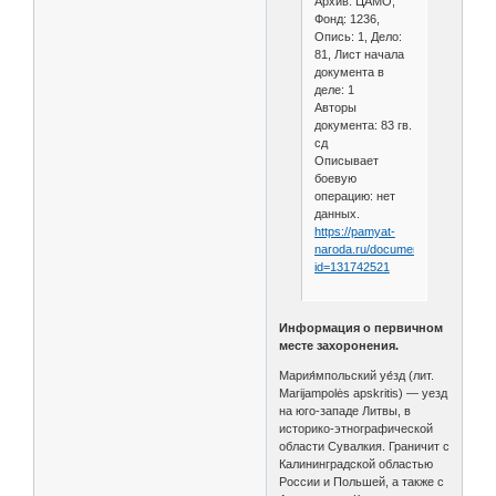
Архив: ЦАМО,
Фонд: 1236,
Опись: 1, Дело:
81, Лист начала
документа в
деле: 1
Авторы
документа: 83 гв.
сд
Описывает
боевую
операцию: нет
данных.
https://pamyat-
naroda.ru/documents/view/?
id=131742521
Информация о первичном
месте захоронения.
Мария́мпольский уе́зд (лит.
Marijampolės apskritis) — уезд
на юго-западе Литвы, в
историко-этнографической
области Сувалкия. Граничит с
Калининградской областью
России и Польшей, а также с