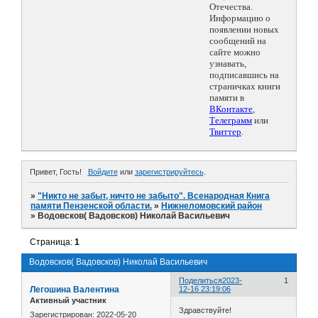
Отечества.
Информацию о
появлении новых
сообщений на
сайте можно
узнавать,
подписавшись на
страничках книги
памяти в
ВКонтакте
,
Телеграмм
или
Твиттер
.
Привет, Гость!
Войдите
или
зарегистрируйтесь
.
»
"Никто не забыт, ничто не забыто". Всенародная Книга
памяти Пензенской области.
»
Нижнеломовский район
»
Водовсков( Вадовсков) Николай Васильевич
Страница:
1
Водовсков( Вадовсков) Николай Васильевич
Поделиться
2023-
1
Легошина Валентина
12-16 23:19:06
Активный участник
Здравствуйте!
Зарегистрирован
: 2022-05-20