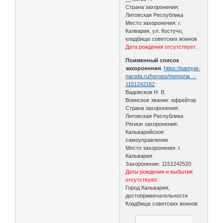
Страна захоронения:
Литовская Республика
Место захоронения: г.
Калвария, ул. Кестучо,
кладбище советских воинов
Дата рождения отсутствует.
Поименный список
захоронения
.
https://pamyat-
naroda.ru/heroes/memoria …
1151242162
:
Вадовсков Н. В.
Воинское звание: ефрейтор
Страна захоронения:
Литовская Республика
Регион захоронения:
Кальварийское
самоуправление
Место захоронения: г.
Кальвария
Захоронение: 1151242520
Даты рождения и выбытия
отсутствуют
.
Город Кальвария,
достопримечательности
Кладбище советских воинов