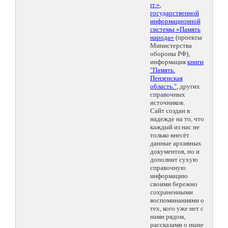
гг.»
,
государственной
информационной
системы «Память
народа»
(проекты
Министерства
обороны РФ),
информация
книги
"Память.
Пензенская
область."
, других
справочных
источников.
Сайт создан в
надежде на то, что
каждый из нас не
только внесёт
данные архивных
документов, но и
дополнит сухую
справочную
информацию
своими бережно
сохраненными
воспоминаниями о
тех, кого уже нет с
нами рядом,
рассказами о ныне