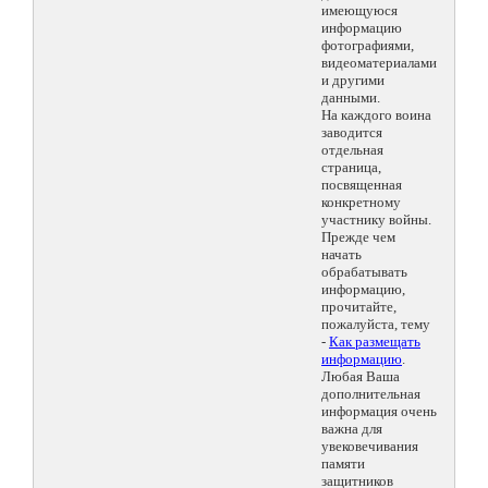
имеющуюся
информацию
фотографиями,
видеоматериалами
и другими
данными.
На каждого воина
заводится
отдельная
страница,
посвященная
конкретному
участнику войны.
Прежде чем
начать
обрабатывать
информацию,
прочитайте,
пожалуйста, тему
-
Как размещать
информацию
.
Любая Ваша
дополнительная
информация очень
важна для
увековечивания
памяти
защитников