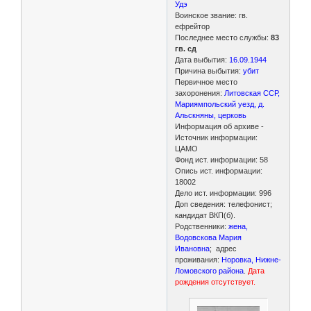
Удэ
Воинское звание: гв.
ефрейтор
Последнее место службы:
83
гв. сд
Дата выбытия:
16.09.1944
Причина выбытия:
убит
Первичное место
захоронения:
Литовская ССР,
Мариямпольский уезд, д.
Альскняны, церковь
Информация об архиве -
Источник информации:
ЦАМО
Фонд ист. информации: 58
Опись ист. информации:
18002
Дело ист. информации: 996
Доп сведения: телефонист;
кандидат ВКП(б).
Родственники:
жена,
Водовскова Мария
Ивановна
; адрес
проживания:
Норовка, Нижне-
Ломовского района
.
Дата
рождения отсутствует.