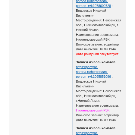
naroda.ru/heroes/sm-
person_rvk1078600728
:
Водовсков Николай
Васильевич
Место рождения: Пензенская
обл., Нижнеломовский рн, г.
Нижний Ломов
Наименование военкомата:
Нижнеломовский РВК
Воинское звание: ефрейтор
Дата выбытия: 16.09.1944
Дата рождения отсутствует
.
Записи из военкоматов
.
https://pamyat-
naroda.ru/heroes/sm-
person_rvk1095851096
:
Водовсков Николай
Васильевич
Место рождения: Пензенская
обл., Нижнеломовский рн,
г.Нижний Ломов
Наименование военкомата:
Нижнеломовский РВК
Воинское звание: ефрейтор
Дата выбытия: 16.09.1944
Записи из военкоматов
.
https://pamyat-