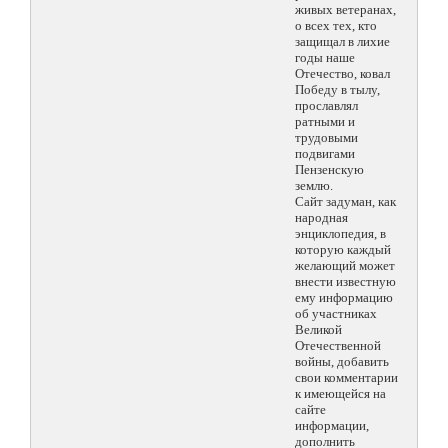
живых ветеранах,
о всех тех, кто
защищал в лихие
годы наше
Отечество, ковал
Победу в тылу,
прославлял
ратными и
трудовыми
подвигами
Пензенскую
землю.
Сайт задуман, как
народная
энциклопедия, в
которую каждый
желающий может
внести известную
ему информацию
об участниках
Великой
Отечественной
войны, добавить
свои комментарии
к имеющейся на
сайте
информации,
дополнить