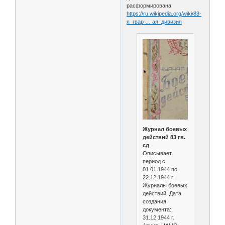
расформирована.
https://ru.wikipedia.org/wiki/83-
я_гвар … ая_дивизия
Журнал боевых
действий 83 гв.
сд
Описывает
период с
01.01.1944 по
22.12.1944 г.
Журналы боевых
действий. Дата
создания
документа:
31.12.1944 г.