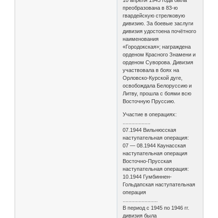
преобразована в 83-ю
гвардейскую стрелковую
дивизию. За боевые заслуги
дивизия удостоена почётного
наименования
«Городокская»; награждена
орденом Красного Знамени и
орденом Суворова. Дивизия
участвовала в боях на
Орловско-Курской дуге,
освобождала Белоруссию и
Литву, прошла с боями всю
Восточную Пруссию.
Участие в операциях:
...................
07.1944 Вильнюсская
наступательная операция:
07 — 08.1944 Каунасская
наступательная операция
Восточно-Прусская
наступательная операция:
10.1944 Гумбиннен-
Гольдапская наступательная
операция
........................
В период с 1945 по 1946 гг.
дивизия была