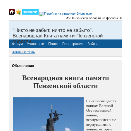
Из Пензенской области на фронты Великой Отеч
"Никто не забыт, ничто не забыто".
Всенародная Книга памяти Пензенской
области.
Форум
Участники
Поиск
Регистрация
Войти
Активные темы
Объявление
Всенародная книга памяти
Пензенской области
Сайт посвящается
воинам Великой
Отечественной
войны,
вернувшимся и не
вернувшимся с
войны, которые