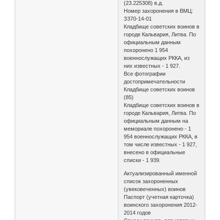
(23.225308) в.д.
Номер захоронения в ВМЦ:
З370-14-01
Кладбище советских воинов в
городе Кальвария, Литва. По
официальным данным
похоронено 1 954
военнослужащих РККА, из
них известных - 1 927.
Все фотографии
достопримечательности
Кладбище советских воинов
(85)
Кладбище советских воинов в
городе Кальвария, Литва. По
официальным данным на
мемориале похоронено - 1
954 военнослужащих РККА, в
том числе известных - 1 927,
внесено в официальные
списки - 1 939.
Актуализированный именной
список захороненных
(увековеченных) воинов
Паспорт (учетная карточка)
воинского захоронения 2012-
2014 годов