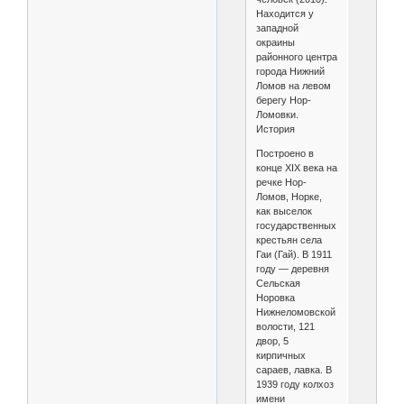
Находится у
западной
окраины
районного центра
города Нижний
Ломов на левом
берегу Нор-
Ломовки.
История
Построено в
конце XIX века на
речке Нор-
Ломов, Норке,
как выселок
государственных
крестьян села
Гаи (Гай). В 1911
году — деревня
Сельская
Норовка
Нижнеломовской
волости, 121
двор, 5
кирпичных
сараев, лавка. В
1939 году колхоз
имени