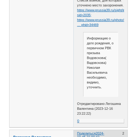
Список воинов, для которых
уточнено место захоронения.
https://www.prussia39.ru/sight/index.ph
sid=2035;
https://www.prussia39.ru/photo/show_p
… phid=34469
Информацию о
дате рождения, о
первичном РВК
призыва
Водовскова(
Вадовскова)
Николая
Васильевича
необходимо,
видимо,
уточнить.
Отредактировано Легошина
Валентина (2023-12-16
23:22:22)
0
Поделиться
2024-
2