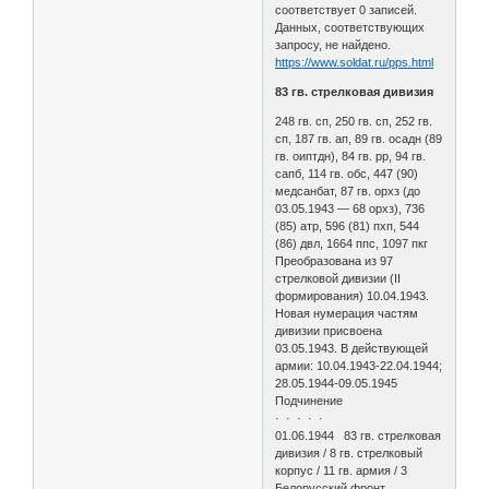
соответствует 0 записей.
Данных, соответствующих
запросу, не найдено.
https://www.soldat.ru/pps.html
83 гв. стрелковая дивизия
248 гв. сп, 250 гв. сп, 252 гв.
сп, 187 гв. ап, 89 гв. осадн (89
гв. оиптдн), 84 гв. рр, 94 гв.
сапб, 114 гв. обс, 447 (90)
медсанбат, 87 гв. орхз (до
03.05.1943 — 68 орхз), 736
(85) атр, 596 (81) пхп, 544
(86) двл, 1664 ппс, 1097 пкг
Преобразована из 97
стрелковой дивизии (II
формирования) 10.04.1943.
Новая нумерация частям
дивизии присвоена
03.05.1943. В действующей
армии: 10.04.1943-22.04.1944;
28.05.1944-09.05.1945
Подчинение
· · · · ·
01.06.1944 83 гв. стрелковая
дивизия / 8 гв. стрелковый
корпус / 11 гв. армия / 3
Белорусский фронт