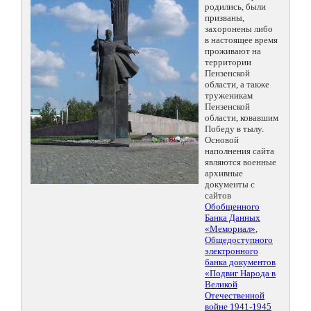
родились, были
призваны,
захоронены либо
в настоящее время
проживают на
территории
Пензенской
области, а также
труженикам
Пензенской
области, ковавшим
Победу в тылу.
Основой
наполнения сайта
являются военные
архивные
документы с
сайтов
Обобщенного
Банка Данных
«Мемориал»
,
Общедоступного
электронного
банка документов
«Подвиг Народа в
Великой
Отечественной
войне 1941-1945