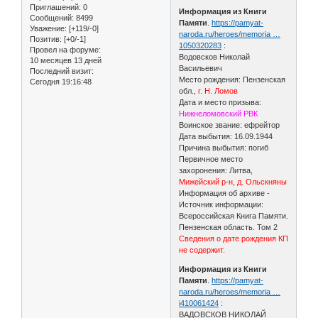
Приглашений:
0
Информация из Книги
Сообщений:
8499
Памяти
.
https://pamyat-
Уважение:
[+119/-0]
naroda.ru/heroes/memoria …
Позитив:
[+0/-1]
1050320283
:
Провел на форуме:
Водовсков Николай
10 месяцев 13 дней
Васильевич
Последний визит:
Место рождения: Пензенская
Сегодня 19:16:48
обл.,
г. Н. Ломов
Дата и место призыва:
Нижнеломовский РВК
Воинское звание: ефрейтор
Дата выбытия: 16.09.1944
Причина выбытия: погиб
Первичное место
захоронения: Литва,
Мижейский р-н, д. Ольскняны
Информация об архиве -
Источник информации:
Всероссийская Книга Памяти.
Пензенская область. Том 2
Сведения о дате рождения КП
не содержит.
Информация из Книги
Памяти
.
https://pamyat-
naroda.ru/heroes/memoria …
i410061424
:
ВАДОВСКОВ НИКОЛАЙ