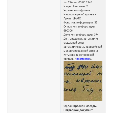
№: 22/н от: 03.05.1945
Издан: 9 гв. мехк 2
Украинского фронта
Информация об архиве -
Архив: ЦАМО
Фонд ист. информации: 33
Опись ист. информации:
690306
Дело ист. информации: 374
Доп. сведения: автоматчик
отдельной роты
автоматчиков 30 гвардейской
механизированной ордена
Кутузова Днестровской
бригады /
посмертно
/.
Орден Красной Звезды.
Наградной документ
.