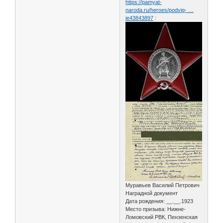
https://pamyat-
naroda.ru/heroes/podvig- …
ie43843897
:
Муравьев Василий Петрович
Наградной документ
Дата рождения: __.__.1923
Место призыва: Нижне-
Ломовский РВК, Пензенская