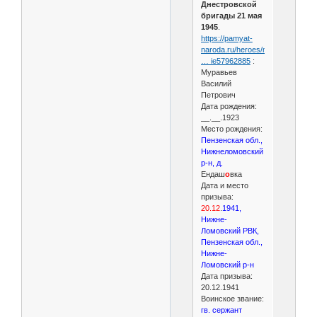
Днестровской
бригады 21 мая
1945
.
https://pamyat-
naroda.ru/heroes/memoria
… ie57962885
:
Муравьев
Василий
Петрович
Дата рождения:
__.__.1923
Место рождения:
Пензенская обл.,
Нижнеломовский
р-н, д.
Ендаш
о
вка
Дата и место
призыва:
20.12
.
1941,
Нижне-
Ломовский РВК,
Пензенская обл.,
Нижне-
Ломовский р-н
Дата призыва:
20.12.1941
Воинское звание:
гв. сержант