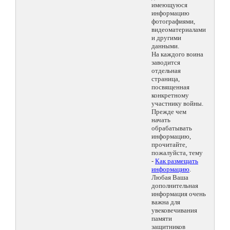
имеющуюся
информацию
фотографиями,
видеоматериалами
и другими
данными.
На каждого воина
заводится
отдельная
страница,
посвященная
конкретному
участнику войны.
Прежде чем
начать
обрабатывать
информацию,
прочитайте,
пожалуйста, тему
-
Как размещать
информацию
.
Любая Ваша
дополнительная
информация очень
важна для
увековечивания
памяти
защитников