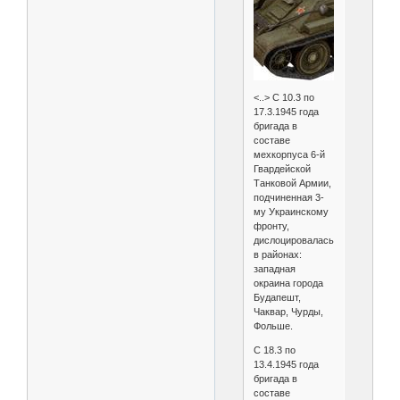
<..> С 10.3 по
17.3.1945 года
бригада в
составе
мехкорпуса 6-й
Гвардейской
Танковой Армии,
подчиненная 3-
му Украинскому
фронту,
дислоцировалась
в районах:
западная
окраина города
Будапешт,
Чаквар, Чурды,
Фольше.
С 18.3 по
13.4.1945 года
бригада в
составе