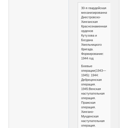
30-я гвардейская
механизированная
Днестровско-
Хинганская
Краснознаменная,
орденов
Кутузова и
Богдана
Хмельницкого
бригада.
Формирование:
1944 год
Боевые
операции(1943—
1945): 1944:
Дебреценская
операция.
1945:Венская
наступательная
операция.
Пражская
операция.
Хингано-
Мукденская
наступательная
операция.