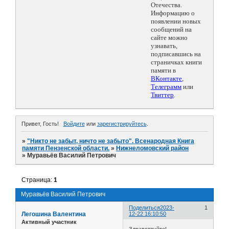
Отечества.
Информацию о
появлении новых
сообщений на
сайте можно
узнавать,
подписавшись на
страничках книги
памяти в
ВКонтакте
,
Телеграмм
или
Твиттер
.
Привет, Гость!
Войдите
или
зарегистрируйтесь
.
»
"Никто не забыт, ничто не забыто". Всенародная Книга
памяти Пензенской области.
»
Нижнеломовский район
»
Муравьёв Василий Петрович
Страница:
1
Муравьёв Василий Петрович
Поделиться
2023-
1
Легошина Валентина
12-22 16:10:50
Активный участник
Здравствуйте!