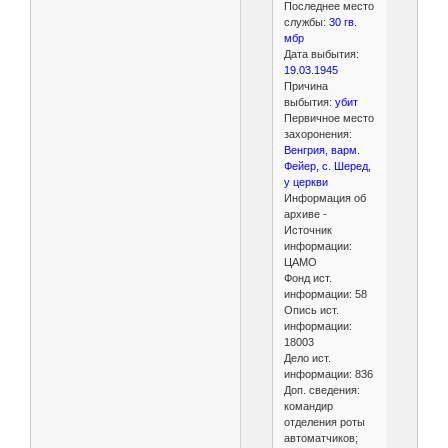
Последнее место
службы:
30 гв.
мбр
Дата выбытия:
19.03.1945
Причина
выбытия:
убит
Первичное место
захоронения:
Венгрия, варм.
Фейер, с. Шеред,
у церкви
Информация об
архиве -
Источник
информации:
ЦАМО
Фонд ист.
информации: 58
Опись ист.
информации:
18003
Дело ист.
информации: 836
Доп. сведения:
командир
отделения роты
автоматчиков;