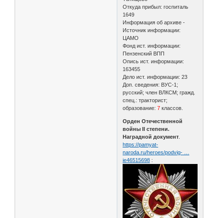
Откуда прибыл: госпиталь
1649
Информация об архиве -
Источник информации:
ЦАМО
Фонд ист. информации:
Пензенский ВПП
Опись ист. информации:
163455
Дело ист. информации: 23
Доп. сведения: ВУС-1;
русский; член ВЛКСМ; гражд.
спец.: тракторист;
образование:
7
классов.
Орден Отечественной
войны II степени.
Наградной документ
.
https://pamyat-
naroda.ru/heroes/podvig- …
ie46515698
: