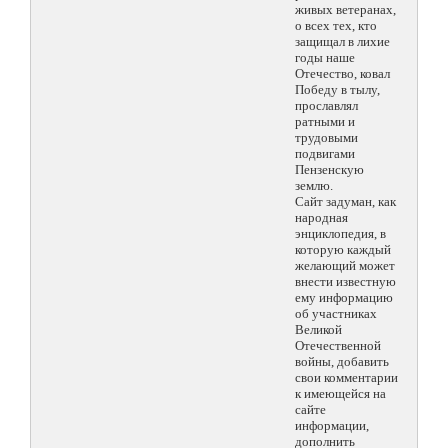
живых ветеранах,
о всех тех, кто
защищал в лихие
годы наше
Отечество, ковал
Победу в тылу,
прославлял
ратными и
трудовыми
подвигами
Пензенскую
землю.
Сайт задуман, как
народная
энциклопедия, в
которую каждый
желающий может
внести известную
ему информацию
об участниках
Великой
Отечественной
войны, добавить
свои комментарии
к имеющейся на
сайте
информации,
дополнить