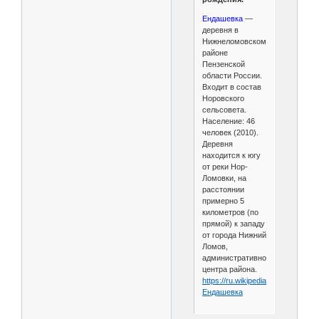
Ендашевка
—
деревня в
Нижнеломовском
районе
Пензенской
области России.
Входит в состав
Норовского
сельсовета.
Население: 46
человек (2010).
Деревня
находится к югу
от реки Нор-
Ломовки, на
расстоянии
примерно 5
километров (по
прямой) к западу
от города Нижний
Ломов,
административного
центра района.
https://ru.wikipedia.org/wiki/
Ендашевка