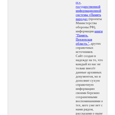
гг.»
,
государственной
информационной
системы «Память
народа»
(проекты
Министерства
обороны РФ),
информация
книги
"Память.
Пензенская
область."
, других
справочных
источников.
Сайт создан в
надежде на то, что
каждый из нас не
только внесёт
данные архивных
документов, но и
дополнит сухую
справочную
информацию
своими бережно
сохраненными
воспоминаниями о
тех, кого уже нет с
нами рядом,
рассказами о ныне