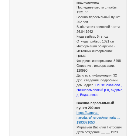
красноармеец
Последнее место службы:
1321 сп
Военно-пересыльный пункт:
202 зсп
Выбытие из воинской части:
26.04.1942
Куда выбыл: 5 гв. сд
Откуда прибыл: 1321 сп
Информация об архиве -
Источник информации:
ЦАМО
Фонд ист. информации: 8498
Опись ист. информации:
120990
Дело ист. информации: 32
Доп. сведения: подробный
дом. адрес:
Пензенская обл.,
Нижнеломовский р-н, видимо,
д. Ендашовка
Военно-пересыльный
пункт: 202 зсп
.
https://pamyat-
naroda.ru/heroes/memoria …
1993871053
:
Муравьев Василий Петрович
Дата рождения: __.__.1923