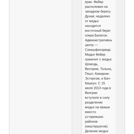
крае. Фейер
расположен на
западном берегу
Дуная, недалеко
от медье
находится
восточный берег
озера Балатон.
Административный
центр —
Секешфехервар.
Медье Фейер
граничит с медье
Шомодь,
Веспрем, Тольна,
Пешт, Комаром-
Эстергом, и Бач-
Кишкун. С 15
июля 2013 года в
Венгрии
вступило в силу
разделение
медье на яраши
вместо
устаревших
районов
(киштершегов).
Деление медье