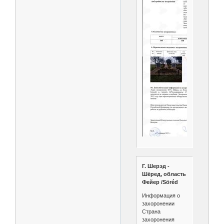
Г. Шерэд -
Шёред, область
Фейер /Söréd
Информация о
захоронении
Страна
захоронения