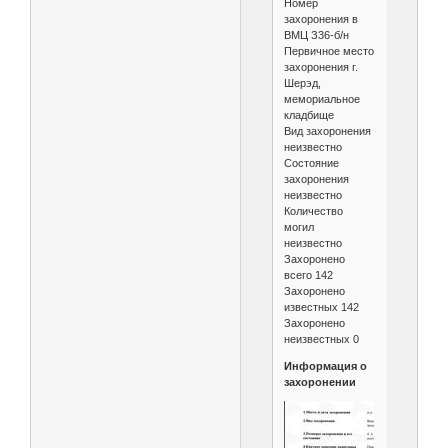
Номер
захоронения в
ВМЦ З36-б/н
Первичное место
захоронения г.
Шерэд,
мемориальное
кладбище
Вид захоронения
неизвестно
Состояние
захоронения
неизвестно
Количество
могил
неизвестно
Захоронено
всего 142
Захоронено
известных 142
Захоронено
неизвестных 0
Информация о
захоронении