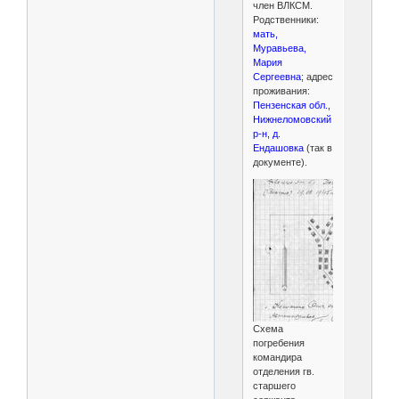
член ВЛКСМ.
Родственники:
мать,
Муравьева,
Мария
Сергеевна
; адрес
проживания:
Пензенская обл.,
Нижнеломовский
р-н, д.
Ендашовка
(так в
документе).
Схема
погребения
командира
отделения гв.
старшего