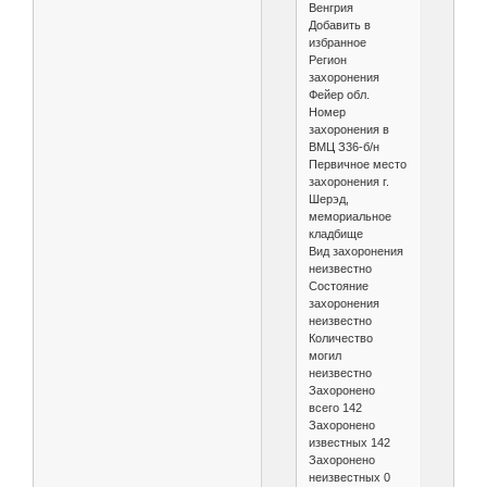
Венгрия
Добавить в
избранное
Регион
захоронения
Фейер обл.
Номер
захоронения в
ВМЦ З36-б/н
Первичное место
захоронения г.
Шерэд,
мемориальное
кладбище
Вид захоронения
неизвестно
Состояние
захоронения
неизвестно
Количество
могил
неизвестно
Захоронено
всего 142
Захоронено
известных 142
Захоронено
неизвестных 0