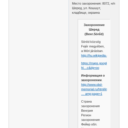
Место захоронения: 8072, н/п
Шеред, ул. Кошшут,
кладбище, окраина
Захоронение
Шеред
(Венг.Söréd)
Söréd község
Fejér megyében,
a Móri járásban.
http://hu.wikipedia.org/wiki/Söréd
https://maps.google.com/maps?
hl....c&dg=oo
Информация о
захоронении
.
http://www.obd-
memorial.ru/html/info.ht
… amp;page=1
Страна
захоронения
Венгрия
Регион
захоронения
Фейер обл.