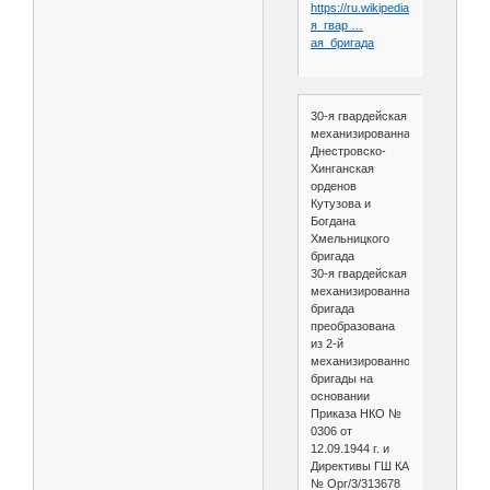
https://ru.wikipedia.org/wiki/30-
я_гвар …
ая_бригада
30-я гвардейская
механизированная
Днестровско-
Хинганская
орденов
Кутузова и
Богдана
Хмельницкого
бригада
30-я гвардейская
механизированная
бригада
преобразована
из 2-й
механизированной
бригады на
основании
Приказа НКО №
0306 от
12.09.1944 г. и
Директивы ГШ КА
№ Орг/3/313678