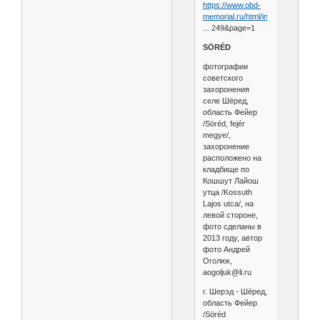
https://www.obd-
memorial.ru/html/info.h
... 249&page=1
SÖRÉD
фотографии
советского
захоронения
селе Шёред,
область Фейер
/Söréd, fejér
megye/,
захоронение
расположено на
кладбище по
Кошшут Лайош
утца /Kossuth
Lajos utca/, на
левой стороне,
фото сделаны в
2013 году, автор
фото Андрей
Оголюк,
aogoljuk@li.ru
г. Шерэд - Шёред,
область Фейер
/Söréd