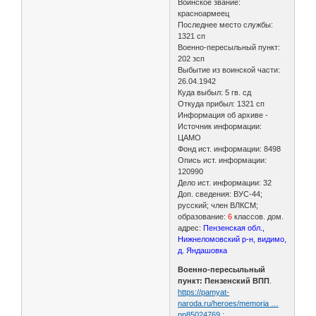
Воинское звание:
красноармеец
Последнее место службы:
1321 сп
Военно-пересыльный пункт:
202 зсп
Выбытие из воинской части:
26.04.1942
Куда выбыл: 5 гв. сд
Откуда прибыл: 1321 сп
Информация об архиве -
Источник информации:
ЦАМО
Фонд ист. информации: 8498
Опись ист. информации:
120990
Дело ист. информации: 32
Доп. сведения: ВУС-44;
русский; член ВЛКСМ;
образование:
6
классов. дом.
адрес:
Пензенская обл.,
Нижнеломовский р-н, видимо,
д. Яндашовка
Военно-пересыльный
пункт: Пензенский ВПП
.
https://pamyat-
naroda.ru/heroes/memoria …
pp85024769
;