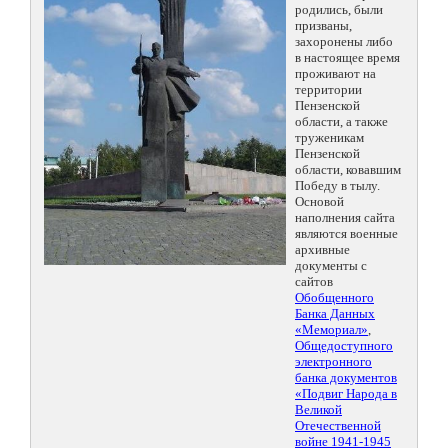
родились, были
призваны,
захоронены либо
в настоящее время
проживают на
территории
Пензенской
области, а также
труженикам
Пензенской
области, ковавшим
Победу в тылу.
Основой
наполнения сайта
являются военные
архивные
документы с
сайтов
Обобщенного
Банка Данных
«Мемориал»
,
Общедоступного
электронного
банка документов
«Подвиг Народа в
Великой
Отечественной
войне 1941-1945