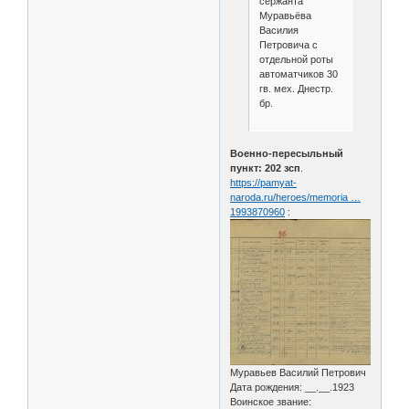
сержанта
Муравьёва
Василия
Петровича с
отдельной роты
автоматчиков 30
гв. мех. Днестр.
бр.
Военно-пересыльный
пункт: 202 зсп
.
https://pamyat-
naroda.ru/heroes/memoria …
1993870960
:
Муравьев Василий Петрович
Дата рождения: __.__.1923
Воинское звание: