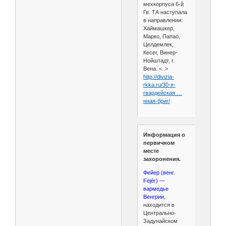
мехкорпуса 6-й
Гв. ТА наступала
в направлении:
Хаймашкер,
Марко, Папао,
Целдемлек,
Кесег, Винер-
Нойштадт, г.
Вена. <..>
http://divizia-
rkka.ru/30-я-
гвардейская …
нная-бриг/
Информация о
первичном
месте
захоронения.
Фейер (венг.
Fejér) —
вармедье
Венгрии
,
находится в
Центрально-
Задунайском