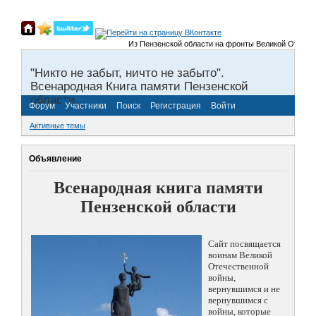
Из Пензенской области на фронты Великой Отечественно
"Никто не забыт, ничто не забыто".
Всенародная Книга памяти Пензенской
области.
Форум
Участники
Поиск
Регистрация
Войти
Активные темы
Объявление
Всенародная книга памяти
Пензенской области
Сайт посвящается
воинам Великой
Отечественной
войны,
вернувшимся и не
вернувшимся с
войны, которые