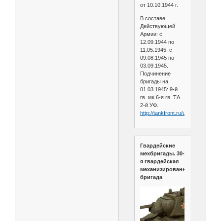
от 10.10.1944 г.
В составе
Действующей
Армии: с
12.09.1944 по
11.05.1945; с
09.08.1945 по
03.09.1945.
Подчинение
бригады на
01.03.1945: 9-й
гв. мк 6-я гв. ТА
2-й УФ.
http://tankfront.ru/ussr/mbr/gvmb
Гвардейские
мехбригады. 30-
я гвардейская
механизированная
бригада