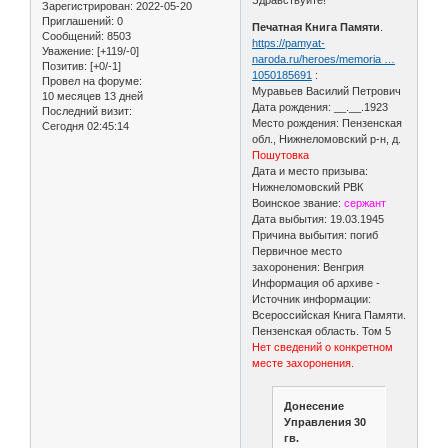
Зарегистрирован
: 2022-05-20
Приглашений:
0
Печатная Книга Памяти
.
Сообщений:
8503
https://pamyat-
Уважение:
[+119/-0]
naroda.ru/heroes/memoria …
Позитив:
[+0/-1]
1050185691
:
Провел на форуме:
Муравьев Василий Петрович
10 месяцев 13 дней
Дата рождения: __.__.1923
Последний визит:
Место рождения: Пензенская
Сегодня 02:45:14
обл., Нижнеломовский р-н, д.
Пошутовка
Дата и место призыва:
Нижнеломовский РВК
Воинское звание:
сержант
Дата выбытия: 19.03.1945
Причина выбытия: погиб
Первичное место
захоронения: Венгрия
Информация об архиве -
Источник информации:
Всероссийская Книга Памяти.
Пензенская область. Том 5
Нет сведений о конкретном
месте захоронения.
Донесение
Управления 30
гв.