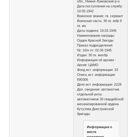
обл., Нижне-Ломовский р-н
Дата поступления на службу:
10.05.1942
Воинское звание: гв. сержант
Воинская часть: 30 гв. мбр 9
гв. мк
Даты подвига: 19.03.1945
Наименование награды:
Орден Красной Звезды
Приказ подразделения
№: 16/н от: 02.06.1945
Издан: 30 гв. мехбр
Информация об архиве -
Архив: ЦАМО
Фонд ист. информации: 33
Опись ист. информации:
690306
Дело ист. информации: 2228
Доп. сведения: автоматчик
отдельной роты
автоматчиков 30 гвардейской
механизированной ордена
Кутузова Днестровской
бригады.
Информация о
месте
рождения.