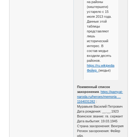
на районы
(киштершеги)
устарело с 15
июля 2013 года.
Данные этой
таблицы
представляют
лишь
исторический
интерес. В
состав медье
входили десять
районов.
https://ru.wikipedia.org/wiki/
Фейер_
(медье)
Поименный список
захоронения
.
https://pamyat-
naroda.ru/heroes/memoria …
1164031282
:
Муравьев Василий Петрович
Дата рождения: __.__.1923
Воинское звание: гв. сержант
Дата выбытия: 19.03.1945
Страна захоронения: Венгрия
Регион захоронения: Фейер
обл.