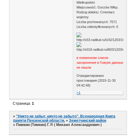
Wielkopolski
Miejscowość: Gorzów Wlkp.
Rodzaj obiektu: Cmentarz
wojenny
Liczba pochowanych: 7571
Liczba zidentyfikowanych: 0
в поименном списке
захоронения в Гожуве данные
не нашла
Отредактировано
простомария (2015-11-30
04:42:48)
+1
Страница:
1
»
"Никто не забыт, ничто не забыто". Всенародная Книга
памяти Пензенской области.
»
Земетчинский район
»
Пимкин (Тимкин) Г. Р. ( Михаил Александрович )