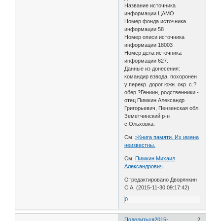
Название источника
информации ЦАМО
Номер фонда источника
информации 58
Номер описи источника
информации 18003
Номер дела источника
информации 627.
Данные из донесения:
командир взвода, похоронен
у перекр. дорог южн. окр. с.?
обер ?Гениин, родственники -
отец Пимкин Александр
Григорьевич, Пензенская обл.
Земетчинский р-н
с.Ольховка.
См.
>Книга памяти. Их имена
неизвестны.
См.
Пимкин Михаил
Александрович
.
Отредактировано Дворянкин
С.А. (2015-11-30 09:17:42)
0
Поделиться
2015-
2