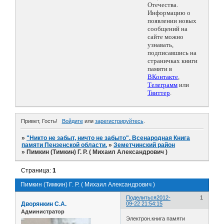
Отечества.
Информацию о
появлении новых
сообщений на
сайте можно
узнавать,
подписавшись на
страничках книги
памяти в
ВКонтакте
,
Телеграмм
или
Твиттер
.
Привет, Гость!
Войдите
или
зарегистрируйтесь
.
»
"Никто не забыт, ничто не забыто". Всенародная Книга
памяти Пензенской области.
»
Земетчинский район
»
Пимкин (Тимкин) Г. Р. ( Михаил Александрович )
Страница:
1
Пимкин (Тимкин) Г. Р. ( Михаил Александрович )
Поделиться
2012-
1
Дворянкин С.А.
09-22 21:54:15
Администратор
Электрон.книга памяти