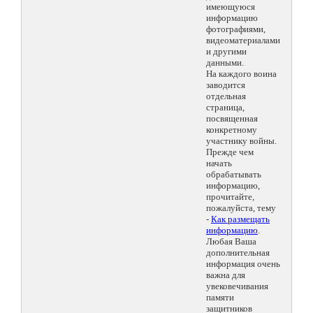
имеющуюся
информацию
фотографиями,
видеоматериалами
и другими
данными.
На каждого воина
заводится
отдельная
страница,
посвященная
конкретному
участнику войны.
Прежде чем
начать
обрабатывать
информацию,
прочитайте,
пожалуйста, тему
-
Как размещать
информацию
.
Любая Ваша
дополнительная
информация очень
важна для
увековечивания
памяти
защитников