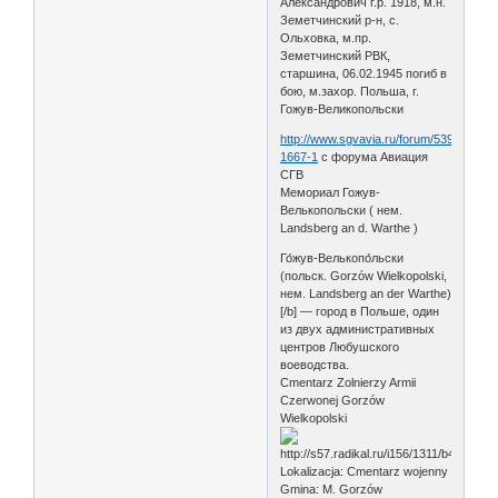
Александрович г.р. 1918, м.н.
Земетчинский р-н, с.
Ольховка, м.пр.
Земетчинский РВК,
старшина, 06.02.1945 погиб в
бою, м.захор. Польша, г.
Гожув-Великопольски
http://www.sgvavia.ru/forum/539-
1667-1
с форума Авиация
СГВ
Мемориал Гожув-
Велькопольски ( нем.
Landsberg an d. Warthe )
Го́жув-Велькопо́льски
(польск. Gorzów Wielkopolski,
нем. Landsberg an der Warthe)
[/b] — город в Польше, один
из двух административных
центров Любушского
воеводства.
Cmentarz Zolnierzy Armii
Czerwonej Gorzów
Wielkopolski
Lokalizacja: Cmentarz wojenny
Gmina: M. Gorzów