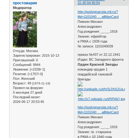
простомария
11-30 04:40:54
Модератор
http://podvignaroda.mil.ru/?
#id=1101040 … ailManCard
Пимкин Михаил
Александрович
Год рождения: __.__.1918
Звание: ефрейтор
в РККА с 1939 года
№ записи: 1101040039
Откуда:
Москва
приказ №437 от 22.12.1941
Зарегистрирован
: 2015-10-13
Издан: ВС Западного фронта
Приглашений:
0
Орден Красной Звезды
Сообщений:
9944
Уважение:
[+2328/-1]
командир орудия 1
Позитив:
[+1757/-0]
гвардейской танковой
Пол:
Женский
бригады
Возраст:
49
[1976-11-19]
Провел на форуме:
5 месяцев 27 дней
Последний визит:
2026-06-17 20:53:45
http://podvignaroda.mil.ru/?
#id=1101040 … ailManCard
Пимкин Михаил
Александрович
Год рождения: __.__.1918
Звание: гв. старшина
в РККА с 02.1940 года