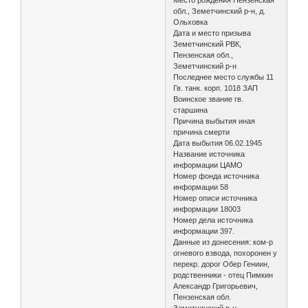
обл., Земетчинский р-н, д.
Ольховка
Дата и место призыва
Земетчинский РВК,
Пензенская обл.,
Земетчинский р-н
Последнее место службы 11
Гв. танк. корп. 1018 ЗАП
Воинское звание гв.
старшина
Причина выбытия иная
причина смерти
Дата выбытия 06.02.1945
Название источника
информации ЦАМО
Номер фонда источника
информации 58
Номер описи источника
информации 18003
Номер дела источника
информации 397.
Данные из донесения: ком-р
огневого взвода, похоронен у
перекр. дорог Обер Гениин,
родственники - отец Пимкин
Александр Григорьевич,
Пензенская обл.
Земетчинский р-н