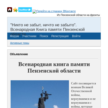
Из Пензенской области на фронты Великой 
"Никто не забыт, ничто не забыто".
Всенародная Книга памяти Пензенской
области.
Форум
Участники
Поиск
Регистрация
Войти
Активные темы
Объявление
Всенародная книга памяти
Пензенской области
Сайт посвящается
воинам Великой
Отечественной
войны,
вернувшимся и не
вернувшимся с
войны, которые