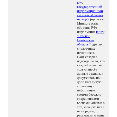
гг.»
,
государственной
информационной
системы «Память
народа»
(проекты
Министерства
обороны РФ),
информация
книги
"Память.
Пензенская
область."
, других
справочных
источников.
Сайт создан в
надежде на то, что
каждый из нас не
только внесёт
данные архивных
документов, но и
дополнит сухую
справочную
информацию
своими бережно
сохраненными
воспоминаниями о
тех, кого уже нет с
нами рядом,
рассказами о ныне