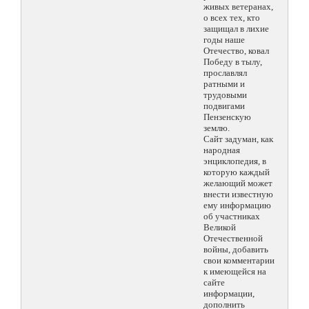
живых ветеранах,
о всех тех, кто
защищал в лихие
годы наше
Отечество, ковал
Победу в тылу,
прославлял
ратными и
трудовыми
подвигами
Пензенскую
землю.
Сайт задуман, как
народная
энциклопедия, в
которую каждый
желающий может
внести известную
ему информацию
об участниках
Великой
Отечественной
войны, добавить
свои комментарии
к имеющейся на
сайте
информации,
дополнить