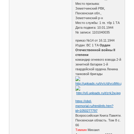
Место призыва:
Земетчинский РВК,
Пензенская обл.,
Земетчинский р-н
Место службы: 1 гв. тбр 1 ТА
Дата подвига: 10.01.1944
№ записи: 1101040035
приказ №14 от 16.11.1944
Издан: ВС 1 ТА
Орден
Отечественной войны II
степени
командир огневого взвода 2-й
зенитной батареи 1-й
гвардейской ордена Ленина
танковой бригады
https://obd-
memorial.ru/html/info.htm?
id=1050277797
Всероссийская Книга Памяти.
Пензенская область. Том 8 с.
66
Тимкин
Михаил