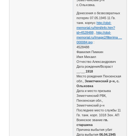
с.Ольховка.
Донесения о безвозвратных
потерях 07.05.1945 11 Гв.
танк. корпус
http://obd-
memorial.ru/html/info.htm?
id=4528488
,
http://obd-
memorial.ru/Image2/filterima …
000084.jpg
:
4528488
Фамилия Пимкин
Имя Михаил
Отчество Александрович
Дата рождения/Возраст
__.__.
1918
Место рождения Пензенская
обл.,
Земетчинский р-н, с.
Ольховка
Дата и место призыва
Земетчинский РВК,
Пензенская обл.,
Земетчинский р-н
Последнее место службы 11
Гв. танк. корп. 1018 Зен. АП
Воинское звание
гв.
старшина
Причина выбытия убит
Дата выбытия
06.04.1945