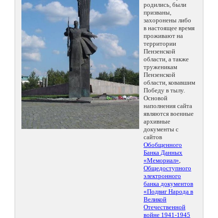
родились, были
призваны,
захоронены либо
в настоящее время
проживают на
территории
Пензенской
области, а также
труженикам
Пензенской
области, ковавшим
Победу в тылу.
Основой
наполнения сайта
являются военные
архивные
документы с
сайтов
Обобщенного
Банка Данных
«Мемориал»
,
Общедоступного
электронного
банка документов
«Подвиг Народа в
Великой
Отечественной
войне 1941-1945