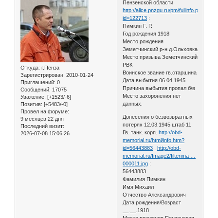
Пензенской области
http://alice.pnzgu.ru/pm/fullinfo.php?
id=122713
:
Пимкин Г. Р.
Год рождения 1918
Место рождения
Земетчинский р-н д.Ольховка
Место призыва Земетчинский
РВК
Откуда:
г.Пенза
Воинское звание гв.старшина
Зарегистрирован
: 2010-01-24
Дата выбытия 06.04.1945
Приглашений:
0
Причина выбытия пропал б/в
Сообщений:
17075
Место захоронения нет
Уважение:
[+1523/-6]
данных.
Позитив:
[+5483/-0]
Провел на форуме:
Донесения о безвозвратных
9 месяцев 22 дня
потерях 12.03.1945 штаб 11
Последний визит:
Гв. танк. корп.
http://obd-
2026-07-08 15:06:26
memorial.ru/html/info.htm?
id=56443883
,
http://obd-
memorial.ru/Image2/filterima …
000011.jpg
:
56443883
Фамилия Пимкин
Имя Михаил
Отчество Александрович
Дата рождения/Возраст
__.__.1918
Место рождения Пензенская