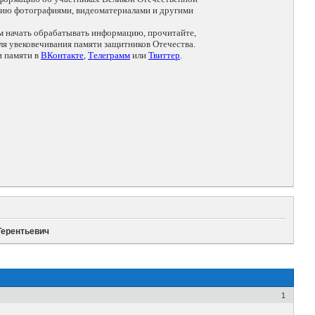
цию фотографиями, видеоматериалами и другими
ем начать обрабатывать информацию, прочитайте,
я увековечивания памяти защитников Отечества.
и памяти в
ВКонтакте
,
Телеграмм
или
Твиттер
.
Терентьевич
1