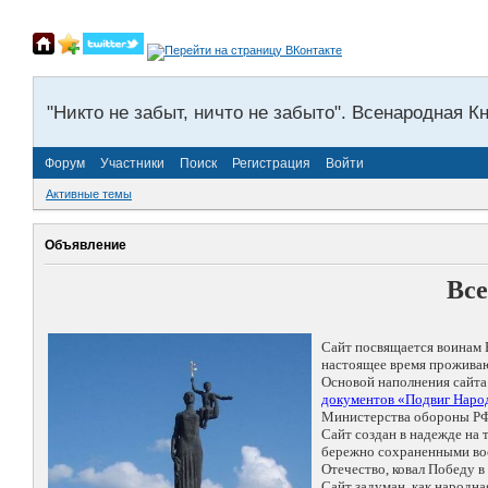
"Никто не забыт, ничто не забыто". Всенародная К
Форум
Участники
Поиск
Регистрация
Войти
Активные темы
Объявление
Все
Сайт посвящается воинам 
настоящее время проживаю
Основой наполнения сайта
документов «Подвиг Народ
Министерства обороны РФ
Сайт создан в надежде на
бережно сохраненными восп
Отечество, ковал Победу 
Сайт задуман, как народн