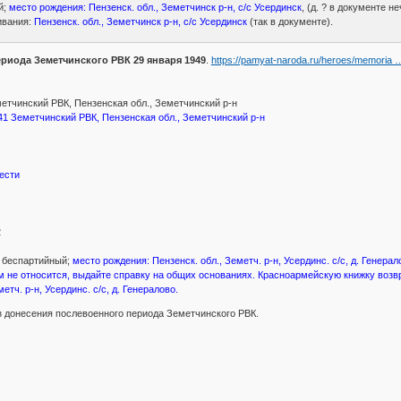
й;
место рождения: Пензенск. обл., Земетчинск р-н, с/с Усердинск
, (д. ? в документе н
ивания:
Пензенск. обл., Земетчинск р-н, с/с Усердинск
(так в документе).
риода Земетчинского РВК 29 января 1949
.
https://pamyat-naroda.ru/heroes/memoria 
тчинский РВК, Пензенская обл., Земетчинский р-н
41 Земетчинский РВК, Пензенская обл., Земетчинский р-н
ести
2
; беспартийный;
место рождения: Пензенск. обл., Земетч. р-н, Усердинс. с/с, д. Генера
 не относится, выдайте справку на общих основаниях. Красноармейскую книжку возв
етч. р-н, Усердинс. с/с, д. Генералово.
 донесения послевоенного периода Земетчинского РВК.