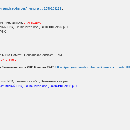
at-naroda.ru/heroes/memoria … 1050183279
:
метчинский р-н,
с. Усердино
кий РВК, Пензенская обл., Земетчинский р-н
 РВК
 Книга Памяти. Пензенская область. Том 5
сутствует.
 Земетчинского РВК 6 марта 1947
.
https://pamyat-naroda.ru/heroes/memoria … ie6481
кий РВК, Пензенская обл., Земетчинский р-н
етчинский РВК, Пензенская обл., Земетчинский р-н