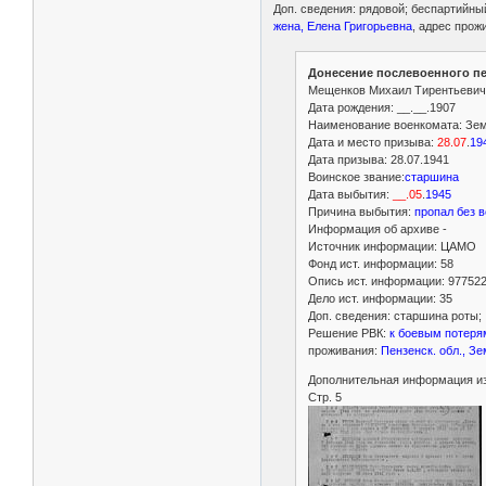
Доп. сведения: рядовой; беспартийны
жена, Елена Григорьевна
, адрес прож
Донесение послевоенного пе
Мещенков Михаил Тирентьевич
Дата рождения: __.__.1907
Наименование военкомата: Земе
Дата и место призыва:
28.07
.
19
Дата призыва: 28.07.1941
Воинское звание:
старшина
Дата выбытия:
__.05
.
1945
Причина выбытия:
пропал без в
Информация об архиве -
Источник информации: ЦАМО
Фонд ист. информации: 58
Опись ист. информации: 97752
Дело ист. информации: 35
Доп. сведения: старшина роты
Решение РВК:
к боевым потерям
проживания:
Пензенск. обл., Зем
Дополнительная информация из
Стр. 5