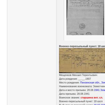
Военно-пересыльный пункт: 18 аз
Мещенков Михаил Терентьевич
Дата рождения: __.__.1907
Место рождения:
Пензенская обл., Зе
Наименование военкомата: Земетчинс
Дата и место призыва: 28.08.
1941 Зем
Дата призыва: 28.08.1941
Воинское звание:
старшина вет. сл.
Военно-пересыльный пункт: 18 азсп
Выбытие из воинской части:
20.02.19