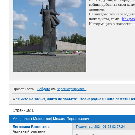
войны, добавить свои ко
данными.
На каждого воина заводит
пожалуйста, тему -
Как ра
Информацию о появлении н
Привет, Гость!
Войдите
или
зарегистрируйтесь
.
»
"Никто не забыт, ничто не забыто". Всенародная Книга памяти Пе
Страница:
1
Мищенков ( Мещенков) Михаил Терентьевич
Легошина Валентина
Поделиться
2024-01-23 02:27:24
Активный участник