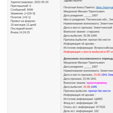
Здравствуйте!
Зарегистрирован
: 2022-05-20
Приглашений:
0
Печатная Книга Памяти.
https://pamy
Сообщений:
8496
Мищенков Михаил Терентьевич
Уважение:
[+119/-0]
Дата рождения: __.__.1907
Позитив:
[+0/-1]
Место рождения: Пензенская обл., Зе
Провел на форуме:
Наименование военкомата: Земетчинс
10 месяцев 12 дней
Дата и место призыва: Земетчинский
Последний визит:
Воинское звание: старшина
Вчера 14:24:25
Дата выбытия: 25.08.1945
Причина выбытия: пропал без вести
Информация об архиве -
Источник информации: Всероссийская
Информация о месте выбытия в КП от
Донесение послевоенного периода
Мещенков Михаил Терентьевич
Дата рождения: __.__.1907
Наименование военкомата: Земетчинс
Дата и место призыва:
23.06
.
1941 Зем
Дата призыва: 23.06.1941
Воинское звание:
красноармеец
Дата выбытия:
25.08
.
1945
Причина выбытия:
пропал без вести
Информация об архиве -
Источник информации: ЦАМО
Фонд ист. информации: 58
Опись ист. информации: 977520
Дело ист. информации: 162