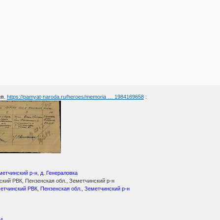
сп
.
https://pamyat-naroda.ru/heroes/memoria … 1984169658
:
метчинский р-н, д. Генераловка
кий РВК, Пензенская обл., Земетчинский р-н
етчинский РВК, Пензенская обл., Земетчинский р-н
44