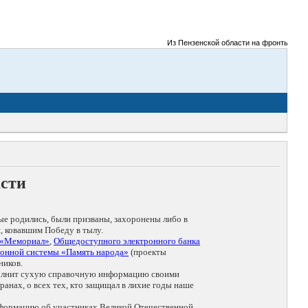
Из Пензенской области на фронты Великой О
асти
ые родились, были призваны, захоронены либо в
, ковавшим Победу в тылу.
 «Мемориал»
,
Общедоступного электронного банка
онной системы «Память народа»
(проекты
ников.
дополнит сухую справочную информацию своими
анах, о всех тех, кто защищал в лихие годы наше
нформацию об участниках Великой Отечественной