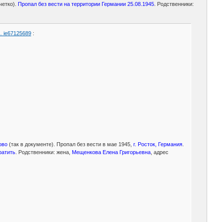
ечетко).
Пропал без вести на территории Германии 25.08.1945
. Родственники:
… ie67125689
:
лово
(так в документе). Пропал без вести в мае 1945,
г. Росток, Германия
.
ратить
. Родственники: жена,
Мещенкова Елена Григорьевна
, адрес