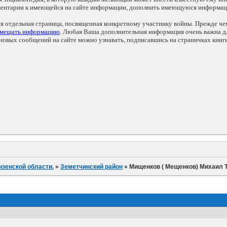
мментарии к имеющейся на сайте информации, дополнить имеющуюся информа
ся отдельная страница, посвященная конкретному участнику войны. Прежде ч
змещать информацию
. Любая Ваша дополнительная информация очень важна дл
овых сообщений на сайте можно узнавать, подписавшись на страничках книг
нзенской области.
»
Земетчинский район
»
Мищенков ( Мещенков) Михаил 