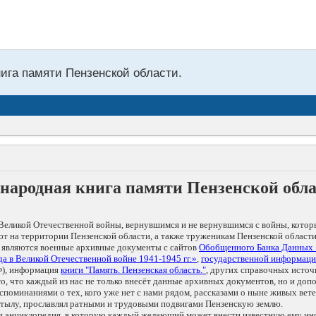
нига памяти Пензенской области.
народная книга памяти Пензенской обл
Великой Отечественной войны, вернувшимся и не вернувшимся с войны, котор
т на территории Пензенской области, а также труженикам Пензенской области
 являются военные архивные документы с сайтов
Обобщенного Банка Данных
а в Великой Отечественной войне 1941-1945 гг.»
,
государственной информаци
), информация
книги "Память. Пензенская область."
, других справочных источ
 то, что каждый из нас не только внесёт данные архивных документов, но и 
оминаниями о тех, кого уже нет с нами рядом, рассказами о ныне живых ветер
в тылу, прославлял ратными и трудовыми подвигами Пензенскую землю.
ая энциклопедия, в которую каждый желающий может внести известную ему и