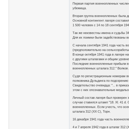
Первая партия военнопленных численн
убежища.
Вторая группа военнопленных была дос
Основной контингент лагеря составил
1 500 человек с 14 по 18 сентября 19
Так же неизвестны имена и судьбы 3
Для их поимки были задействованы вс
С начала сентября 1941 года часть вое
(предположительно на сельхозработы
В конце октября 1941 года в лагере 
с другими шталагами и общим уровнем 
Последние военнопленные прибыли в шт
военнопленных шталага 312." Волков
Судя по регистрационным номерам в
полковника Дульдинга по подозрению
Свидетельство очевидца: "... в прик
этом с них опознавательные медальо
Личный состав лагеря был проверен 
случае ставился штамп "18. XI. 41 d.
военнопленных. Если учесть, что осе
шталага 312 (XX C), Торн.
16 декабря 1941 года часть военнопл
4 и 7 апреля 1942 года в шталаг 312