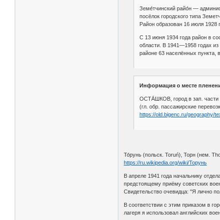
Земе́тчинский райо́н — админи
посёлок городского типа Земет
Район образован 16 июля 1928 
С 13 июня 1934 года район в с
области. В 1941—1958 годах из
районе 63 населённых пункта, в
Информация о месте пленени
ОСТА́ШКОВ, город в зап. части Т
(гл. обр. пассажирские перевоз
https://old.bigenc.ru/geography/t
То́рунь (польск. Toruń), Торн (нем. T
https://ru.wikipedia.org/wiki/Торунь
В апреле 1941 года начальнику отдел
предстоящему приёму советских военн
Свидетельство очевидца: "Я лично пол
В соответствии с этим приказом в го
лагеря я использовал английских во