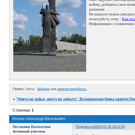
войны, добавить свои ко
данными.
На каждого воина заводит
пожалуйста, тему -
Как ра
Информацию о появлении н
Привет, Гость!
Войдите
или
зарегистрируйтесь
.
»
"Никто не забыт, ничто не забыто". Всенародная Книга памяти Пе
Страница:
1
Игонин Александр Васильевич
Легошина Валентина
Поделиться
2024-01-30 18:21:59
Активный участник