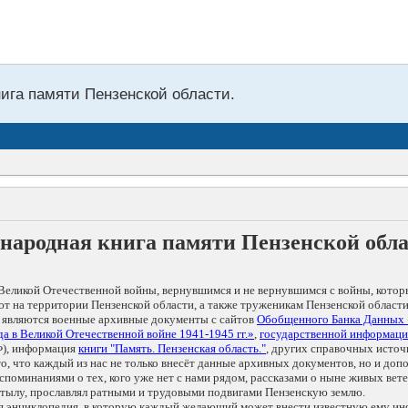
нига памяти Пензенской области.
народная книга памяти Пензенской обл
Великой Отечественной войны, вернувшимся и не вернувшимся с войны, котор
т на территории Пензенской области, а также труженикам Пензенской области
 являются военные архивные документы с сайтов
Обобщенного Банка Данных
а в Великой Отечественной войне 1941-1945 гг.»
,
государственной информаци
), информация
книги "Память. Пензенская область."
, других справочных источ
 то, что каждый из нас не только внесёт данные архивных документов, но и 
оминаниями о тех, кого уже нет с нами рядом, рассказами о ныне живых ветер
в тылу, прославлял ратными и трудовыми подвигами Пензенскую землю.
ая энциклопедия, в которую каждый желающий может внести известную ему и