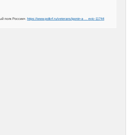
ый полк России».
https://www.polkrf.ru/veterans/igonin-a … evic-11744