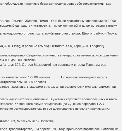
 был оборудован и пленные были вынуждены рыть себе землянки-ямы, как
огилев, Рогачев, Жлобин, Гомель. Они были доставлены эшелонами по 1 000 -
когда-нибудь удастся установить, так как они погибли до регистрации в плену.
железнодорожного транспорта, прибывшего на станцию Шерпитц вблизи Торна.
A. K. Elbing] и рабочие команды шталага XX A, Торн [A. K. Langfuhr,]
еловек ежедневно. Сведений о количестве умерших не имеется, но в сравнении
 4 000 до 6 000 человек.
а [шталаг 324, Острув Мазовецки] нас перегнали в город Торн в лагерь
ря составляла около 12 000 человек. По приказу коменданта лагеря
асстреляно свыше 300 человек.
следует закапывать массами в ямах, а при возможности сжигать, снимая при
еблагонадёжные" военнопленные. В учётных карточках военнопленных в таком
х шталагов XX военного округа зондеркоманде СД было передано 1 277
пленные не регистрировались, то все арестованные являются пленными из
шталаг 303, Лиллехаммер (Норвегия).
нерал- губернаторство). 24 апреля 1942 года прибывает партия военнопленных