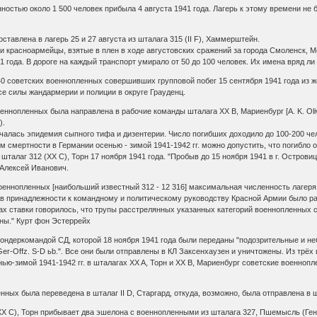
остью около 1 500 человек прибыла 4 августа 1941 года. Лагерь к этому времени не
тавлена в лагерь 25 и 27 августа из шталага 315 (II F), Хаммерштейн.
и красноармейцы, взятые в плен в ходе августовских сражений за города Смоленск, М
41 года. В дороге на каждый транспорт умирало от 50 до 100 человек. Их имена вряд ли 
40 советских военнопленных совершивших групповой побег 15 сентября 1941 года из 
е силы жандармерии и полиции в округе Грауденц.
ннопленных была направлена в рабочие команды шталага XX B, Мариенбург [A. K. Oliva, 
).
началась эпидемия сыпного тифа и дизентерии. Число погибших доходило до 100-200 ч
смертности в Германии осенью - зимой 1941-1942 гг. можно допустить, что погибло от
алаг 312 (XX C), Торн 17 ноября 1941 года. "Пробыв до 15 ноября 1941 в г. Островиц
 Алексей Иванович.
оеннопленных [наибольший известный 312 - 12 316] максимальная численность лаге
 в принадлежности к командному и политическому руководству Красной Армии было р
азах ставки говорилось, что трупы расстрелянных указанных категорий военнопленных 
ны." Курт фон Эстеррейх
зондеркомандой СД, которой 18 ноября 1941 года были переданы "подозрительные и н
 Ger-Offz. S-D ьb.". Все они были отправлены в КЛ Заксенхаузен и уничтожены. Из трё
нью-зимой 1941-1942 гг. в шталагах XX A, Торн и XX B, Мариенбург советские военно
енных была переведена в шталаг II D, Старгард, откуда, возможно, была отправлена в 
 (XX C), Торн прибывает два эшелона с военнопленными из шталага 327, Пшемысль (Ге