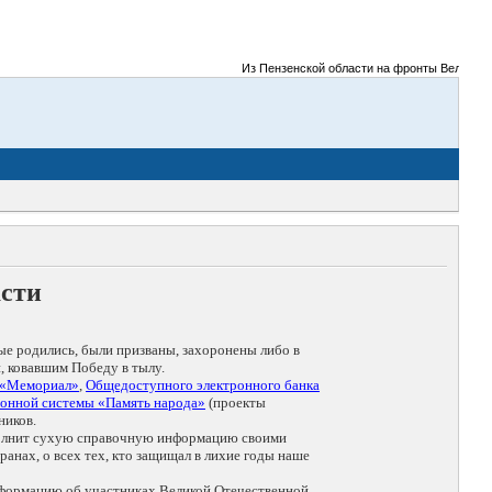
Из Пензенской области на фронты Великой Отече
асти
ые родились, были призваны, захоронены либо в
, ковавшим Победу в тылу.
 «Мемориал»
,
Общедоступного электронного банка
онной системы «Память народа»
(проекты
ников.
дополнит сухую справочную информацию своими
анах, о всех тех, кто защищал в лихие годы наше
нформацию об участниках Великой Отечественной