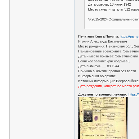
Дата смерти: 13 июля 1942
Место смерти: шталаг 312 горо
© 2015-2024 Официальный сайт
Печатная Книга Памяти
.
https://pam
Игонин Александр Васильевич
Место рождения: Пензенская обл., Зе
Наименование военкомата: Земетчинс
Дата и место призыва: Земетчинский 
Воинское звание: красноармеец
Дата выбытия: __.03.1944
Причина выбытия: пропал без вести
Информация об архиве -
Источник информации: Всероссийская
Дата рождения, конкретное место рож
Документ о военнопленных
.
https: