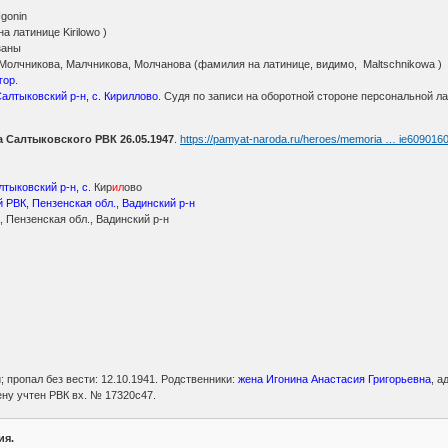
gonin
а латинице Kirilowo )
заны
Молчникова, Малчникова, Молчанова (фамилия на латинице, видимо, Maltschnikowa )
гор
.
Салтыковский р-н, с. Кириллово
. Судя по записи на оборотной стороне персональной ла
 Салтыковского РВК 26.05.1947
.
https://pamyat-naroda.ru/heroes/memoria … ie609016
лтыковский р-н, с
. Кир
ил
ово
 РВК, Пензенская обл., Вадинский р-н
, Пензенская обл., Вадинский р-н
; пропал без вести: 12.10.1941. Родственники:
жена Игонина Анастасия Григорьевна
, а
ну учтен РВК вх. № 17320с47.
ия.