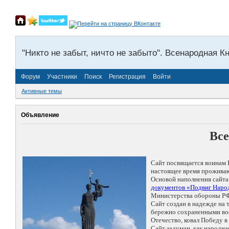
"Никто не забыт, ничто не забыто". Всенародная К
Форум
Участники
Поиск
Регистрация
Войти
Активные темы
Объявление
Все
Сайт посвящается воинам 
настоящее время проживаю
Основой наполнения сайта
документов «Подвиг Народ
Министерства обороны РФ
Сайт создан в надежде на
бережно сохраненными восп
Отечество, ковал Победу 
Сайт задуман, как народн