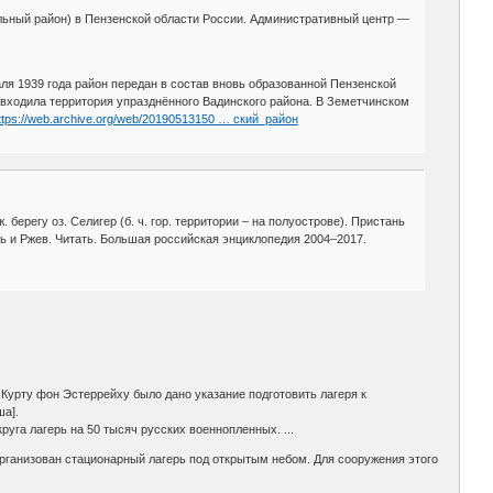
льный район) в Пензенской области России. Административный центр —
аля 1939 года район передан в состав вновь образованной Пензенской
 входила территория упразднённого Вадинского района. В Земетчинском
ttps://web.archive.org/web/20190513150 … ский_район
 берегу оз. Селигер (б. ч. гор. территории – на полуострове). Пристань
ерь и Ржев. Читать. Большая российская энциклопедия 2004–2017.
Курту фон Эстеррейху было дано указание подготовить лагеря к
ша].
руга лагерь на 50 тысяч русских военнопленных. ...
организован стационарный лагерь под открытым небом. Для сооружения этого