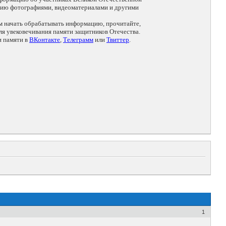
цию фотографиями, видеоматериалами и другими
ем начать обрабатывать информацию, прочитайте,
я увековечивания памяти защитников Отечества.
и памяти в
ВКонтакте
,
Телеграмм
или
Твиттер
.
1