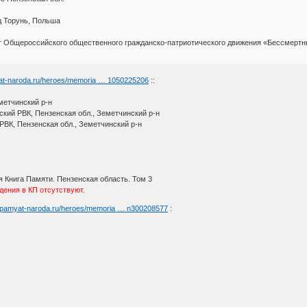
д Торунь, Польша
 Общероссийского общественного гражданско-патриотического движения «Бессмертн
yat-naroda.ru/heroes/memoria … 1050225206
::
метчинский р-н
кий РВК, Пензенская обл., Земетчинский р-н
РВК, Пензенская обл., Земетчинский р-н
 Книга Памяти. Пензенская область. Том 3
дения в КП отсутствуют.
//pamyat-naroda.ru/heroes/memoria … n300208577
: