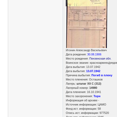
Игонин Александр Васильевич
Дата рождения:
30.08.1906
Место рождения:
Пензенская обл.
Воинское звание: красноармеец|рядо
Дата выбытия: 13.07.1942
Дата выбытия:
13.07.1942
Причина выбытия:
Погиб в плену
Место пленения: Осташков
Лагерь:
шталаг XX C (312)
Лагерный номер:
14980
Дата пленения: 16.10.1941
Место захоронения:
Торн
Информация об архиве -
Источник информации: ЦАМО
Фонд ист. информации: 58
Опись ист. информации: 977520
Дело ист. информации: 1946