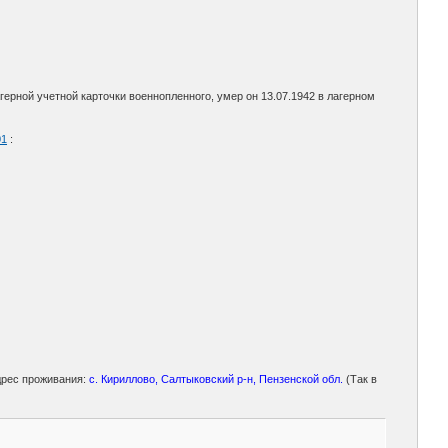
герной учетной карточки военнопленного, умер он 13.07.1942 в лагерном
01
:
дрес проживания:
с. Кириллово, Салтыковский р-н, Пензенской обл.
(Так в