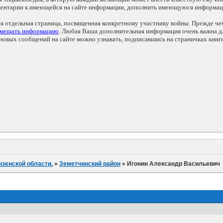
мментарии к имеющейся на сайте информации, дополнить имеющуюся информа
ся отдельная страница, посвященная конкретному участнику войны. Прежде ч
змещать информацию
. Любая Ваша дополнительная информация очень важна дл
овых сообщений на сайте можно узнавать, подписавшись на страничках книг
нзенской области.
»
Земетчинский район
»
Игонин Александр Васильевич