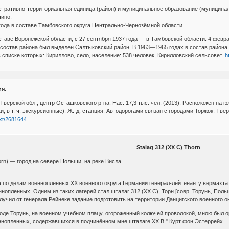
стративно-территориальная единица (район) и муниципальное образование (муниципа
чино.
года в составе Тамбовского округа Центрально-Чернозёмной области.
оставе Воронежской области, с 27 сентября 1937 года — в Тамбовской области. 4 февр
 состав района был выделен Салтыковский район. В 1963—1965 годах в состав района
 списке которых: Кириллово, село, население: 538 человек, Кирилловский сельсовет.
h
я.
верской обл., центр Осташковского р-на. Нас. 17,3 тыс. чел. (2013). Расположен на юж.
ки, в т. ч. экскурсионные). Ж.-д. станция. Автодорогами связан с городами Торжок, Тв
ext/2681644
Stalag 312 (XX C) Thorn
horn) — город на севере Польши, на реке Висла.
а по делам военнопленных ХХ военного округа Германии генерал-лейтенанту вермахта 
опленных. Одним из таких лагерей стал шталаг 312 (XX C), Торн [совр. Торунь, Поль
учил от генерала Рейнеке задание подготовить на территории Данцигского военного ок
роде Торунь, на военном учебном плацу, огороженный колючей проволокой, мною был 
еннопленных, содержавшихся в подчинённом мне шталаге XX B." Курт фон Эстеррейх.