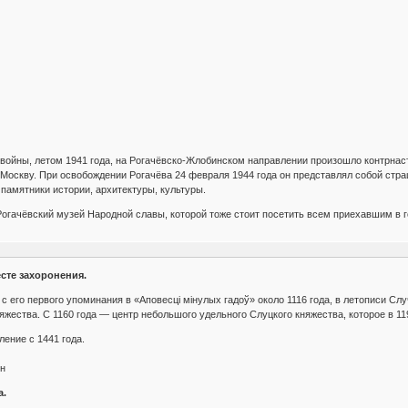
войны, летом 1941 года, на Рогачёвско-Жлобинском направлении произошло контрнаст
оскву. При освобождении Рогачёва 24 февраля 1944 года он представлял собой стра
 памятники истории, архитектуры, культуры.
 Рогачёвский музей Народной славы, которой тоже стоит посетить всем приехавшим в г
сте захоронения.
с его первого упоминания в «Аповесці мінулых гадоў» около 1116 года, в летописи С
яжества. С 1160 года — центр небольшого удельного Слуцкого княжества, которое в 11
ение с 1441 года.
он
а.