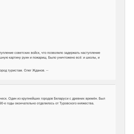
упление советских войск, что позволило задержать наступление
шную картину руин и пожарищ. Было уничтожено всё: и школы, и
ород туристам. Олег Жданов. --
луческ. Один из крупнейших городов Беларуси с древних времён. Был
90-е годы окончательно отделилось от Туровского княжества.