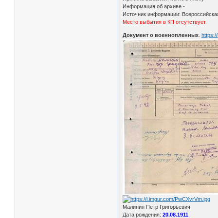
Информация об архиве -
Источник информации: Всероссийская
Место выбытия в КП отсутствует.
Документ о военнопленных
.
https:
Малинин Петр Григорьевич
Дата рождения:
20.08.1911