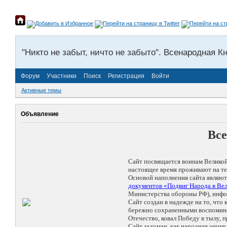
"Никто не забыт, ничто не забыто". Всенародная К
Форум
Участники
Поиск
Регистрация
Войти
Активные темы
Объявление
Все
Сайт посвящается воинам Великой
настоящее время проживают на те
Основой наполнения сайта являю
документов «Подвиг Народа в Вел
Министерства обороны РФ), инф
Сайт создан в надежде на то, чт
бережно сохраненными воспоминани
Отечество, ковал Победу в тылу,
Сайт задуман, как народная энц