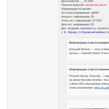
Дата выбытия: __.10.1941
Причина выбытия:
пропал без вести
Информация об архиве -
Источник информации: ЦАМО
Фонд ист. информации: 58
Опись ист. информации: 977520
Дело ист. информации: 29
Доп. сведения: в/должность: неизвес
с. Б. Мичкас, Н-Ломовский района
(та
Информация о месте рожден
Большой Мичкас — село в Нижне
центра — Нижний Ломов. В юго-
Информация о месте пленени
Рогачёв (белор. Рагачо́ў) — г
на линии Могилёв-Жлобин. Числ
2 июля 1941 оккупирован неме
снова оккупирован.
https://ru.wi