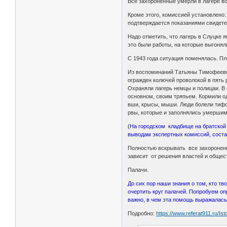
Все захороненные умерли в лагере во
Кроме этого, комиссией установлено
подтверждается показаниями свидете
Надо отметить, что лагерь в Слуцке
это были работы, на которые выгонял
С 1943 года ситуация поменялась. Пл
Из воспоминаний Татьяны Тимофеевны
огражден колючей проволокой в пять 
Охраняли лагерь немцы и полицаи. В 
основном, своим тряпьем. Кормили од
вши, крысы, мыши. Люди болели тифо
рвы, которые и заполнялись умершим
(На городском кладбище на братской
выводам экспертных комиссий, соста
Полностью вскрывать все захоронени
зависит от решения властей и общест
Палачи.
До сих пор наши знания о том, кто т
очертить круг палачей. Попробуем оп
важно, в чем эта помощь выражалась,
Подробно:
https://www.referat911.ru/Ist