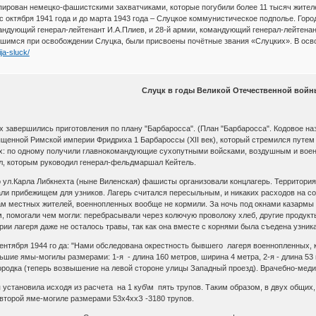
упирован немецко-фашистскими захватчиками, которые погубили более 11 тысяч жителе
с октября 1941 года и до марта 1943 года – Слуцкое коммунистическое подполье. Горо
ндующий генерал-лейтенант И.А.Плиев, и 28-й армии, командующий генерал-лейтенант
вшимся при освобождении Слуцка, были присвоены почётные звания «Слуцких». В осв
ja-sluck/
Слуцк в годы Великой Отечественной войн
ах завершились приготовления по плану "Барбаросса". (План "Барбаросса". Кодовое 
ященной Римской империи Фридриха 1 Барбароссы (XII век), который стремился путем
ах: по одному получили главнокомандующие сухопутными войсками, воздушным и вое
л, которым руководил генерал-фельдмаршал Кейтель.
о ул.Карла Либкнехта (ныне Виленская) фашисты организовали концлагерь. Территори
ли прибежищем для узников. Лагерь считался пересыльным, и никаких расходов на с
ам местных жителей, военнопленных вообще не кормили. За ночь под окнами казармы
, помогали чем могли: перебрасывали через колючую проволоку хлеб, другие продукт
рии лагеря даже не осталось травы, так как она вместе с корнями была съедена узни
сентября 1944 го да: "Нами обследована окрестность бывшего лагеря военнопленных,
шие ямы-могилы размерами: 1-я - длина 160 метров, ширина 4 метра, 2-я - длина 5
городка (теперь возвышение на левой стороне улицы Западный проезд). Врачебно-меди
установила исходя из расчета на 1 куб\м пять трупов. Таким образом, в двух общих,
 второй яме-могиле размерами 53х4ххЗ -3180 трупов.