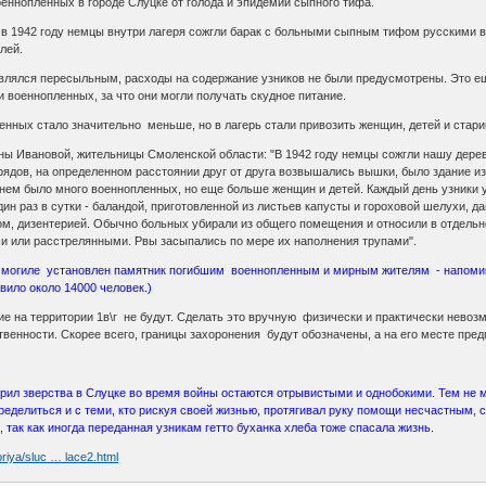
еннопленных в городе Слуцке от голода и эпидемии сыпного тифа.
: в 1942 году немцы внутри лагеря сожгли барак с больными сыпным тифом русскими 
лей.
 являлся пересыльным, расходы на содержание узников не были предусмотрены. Это 
и военнопленных, за что они могли получать скудное питание.
енных стало значительно меньше, но в лагерь стали привозить женщин, детей и стари
 Ивановой, жительницы Смоленской области: "В 1942 году немцы сожгли нашу деревн
рядов, на определенном расстоянии друг от друга возвышались вышки, было здание из
нем было много военнопленных, но еще больше женщин и детей. Каждый день узники ум
ин раз в сутки - баландой, приготовленной из листьев капусты и гороховой шелухи, 
м, дизентерией. Обычно больных убирали из общего помещения и относили в отдельно
и или расстрелянными. Рвы засыпались по мере их наполнения трупами".
 могиле установлен памятник погибшим военнопленным и мирным жителям - напомина
вило около 14000 человек.)
е на территории 1в\г не будут. Сделать это вручную физически и практически невоз
венности. Скорее всего, границы захоронения будут обозначены, а на его месте пред
ворил зверства в Слуцке во время войны остаются отрывистыми и однобокими. Тем не м
ределиться и с теми, кто рискуя своей жизнью, протягивал руку помощи несчастным, 
 так как иногда переданная узникам гетто буханка хлеба тоже спасала жизнь.
oriya/sluc … lace2.html