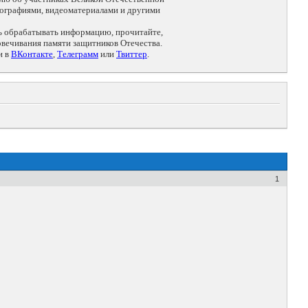
ографиями, видеоматериалами и другими
ть обрабатывать информацию, прочитайте,
овечивания памяти защитников Отечества.
и в
ВКонтакте
,
Телеграмм
или
Твиттер
.
1