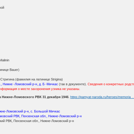
вой
alinin
инице Bauer)
Стригина (фамилия на латинице Strigina)
, Нижне -Ломовский р-н, д. Б -Мичкас
(так в документе).
Сведения о конкретных родств
нформация о месте захоронения узника не указаны.
 Нижне-Ломовского РВК 31 декабря 1946
.
https://pamyat-naroda.ru/heroes/memoria 
ижне-Ломовский р-н, с. Большой Мичкас
мовский РВК, Пензенская обл., Нижне-Ломовский р-н
кий РВК, Пензенская обл., Нижне-Ломовский р-н