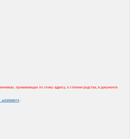
енниках, проживающих по этому адресу, о степени родства, в документе
… ie59998874
: