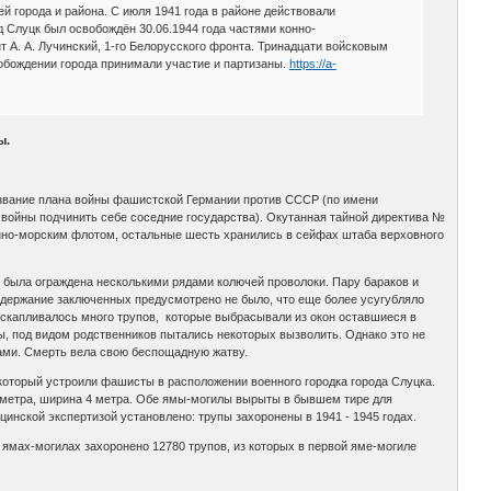
й города и района. С июля 1941 года в районе действовали
д Слуцк был освобождён 30.06.1944 года частями конно-
 А. А. Лучинский, 1-го Белорусского фронта. Тринадцати войсковым
обождении города принимали участие и партизаны.
https://a-
ы.
название плана войны фашистской Германии против СССР (по имени
 войны подчинить себе соседние государства). Окутанная тайной директива №
нно-морским флотом, остальные шесть хранились в сейфах штаба верховного
я была ограждена несколькими рядами колючей проволоки. Пару бараков и
одержание заключенных предусмотрено не было, что еще более усугубляло
 скапливалось много трупов, которые выбрасывали из окон оставшиеся в
ы, под видом родственников пытались некоторых вызволить. Однако это не
ками. Смерть вела свою беспощадную жатву.
 который устроили фашисты в расположении военного городка города Слуцка.
3 метра, ширина 4 метра. Обе ямы-могилы вырыты в бывшем тире для
цинской экспертизой установлено: трупы захоронены в 1941 - 1945 годах.
 ямах-могилах захоронено 12780 трупов, из которых в первой яме-могиле