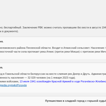
тно; беспартийный. Заключение РВК: можно считать пропавшим без вести в августе 194
к в документе).
ия.
ломовского района Пензенской области. Входит в Атмисский сельсовет. Население: 65
восточной части села протекает река Атмис (приток реки Мокши) с притоком реки Мич
я.
ород в Гомельской области Белоруссии на месте слияния рек Днепр и Друть. Админист
енность населения — 32 029 человек (на 1 января 2023 года).
цкими войсками,
13 июля 1941 освобождён Красной Армией в ходе Рогачёвско-Жлобинс
kipedia.org/wiki/Рогачёв
Путешествие в сладкий город с горькой судь