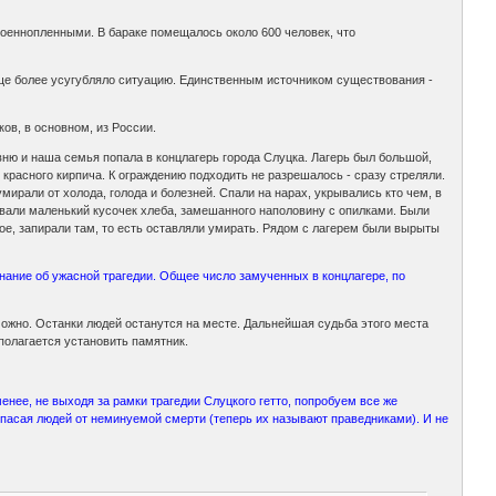
военнопленными. В бараке помещалось около 600 человек, что
еще более усугубляло ситуацию. Единственным источником существования -
ков, в основном, из России.
ю и наша семья попала в концлагерь города Слуцка. Лагерь был большой,
 красного кирпича. К ограждению подходить не разрешалось - сразу стреляли.
ирали от холода, голода и болезней. Спали на нарах, укрывались кто чем, в
давали маленький кусочек хлеба, замешанного наполовину с опилками. Были
е, запирали там, то есть оставляли умирать. Рядом с лагерем были вырыты
ние об ужасной трагедии. Общее число замученных в концлагере, по
можно. Останки людей останутся на месте. Дальнейшая судьба этого места
полагается установить памятник.
енее, не выходя за рамки трагедии Слуцкого гетто, попробуем все же
спасая людей от неминуемой смерти (теперь их называют праведниками). И не