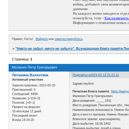
войны, добавить свои комментар
данными.
На каждого воина заводится отде
пожалуйста, тему -
Как размещат
Информацию о появлении новых со
Привет, Гость!
Войдите
или
зарегистрируйтесь
.
»
"Никто не забыт, ничто не забыто". Всенародная Книга памяти Пе
Страница:
1
Малинин Петр Григорьевич
Легошина Валентина
Поделиться
2024-02-12 21:21:11
Активный участник
Здравствуйте!
Зарегистрирован
: 2022-05-20
Приглашений:
0
Печатная Книга памяти
.
https://pam
Сообщений:
8496
Малинин Петр Григорьевич
Уважение:
[+119/-0]
Дата рождения: __.__.1911
Позитив:
[+0/-1]
Место рождения: Пензенская обл., Ни
Провел на форуме:
Наименование военкомата: Нижне-Лом
10 месяцев 12 дней
Дата и место призыва: Нижне-Ломовс
Последний визит:
Воинское звание: красноармеец
Вчера 14:24:25
Дата выбытия: 18.05.1942
Причина выбытия: погиб в плену