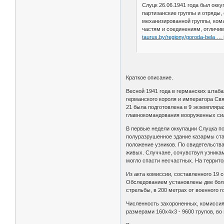
Слуцк 26.06.1941 года был окк
партизанские группы и отряды, 
механизированной группы, кома
частям и соединениям, отличи
taurus.by/regiony/goroda-bela … i
Краткое описание.
Весной 1941 года в германских штаб
германского короля и императора Св
21 была подготовлена в 9 экземпляр
главнокомандования вооруженных си
В первые недели оккупации Слуцка п
полуразрушенное здание казармы ста
положение узников. По свидетельств
живых. Случчане, сочувствуя узникам
могло спасти несчастных. На террито
Из акта комиссии, составленного 19 
Обследованием установлены две боль
стрельбы, в 200 метрах от военного 
Численность захороненных, комиссия 
размерами 160x4x3 - 9600 трупов, во