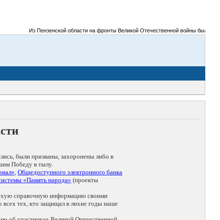
Из Пензенской области на фронты Великой Отечественной войны было призвано 
асти
лись, были призваны, захоронены либо в
шим Победу в тылу.
риал»
,
Общедоступного электронного банка
системы «Память народа»
(проекты
т сухую справочную информацию своими
 всех тех, кто защищал в лихие годы наше
ию об участниках Великой Отечественной