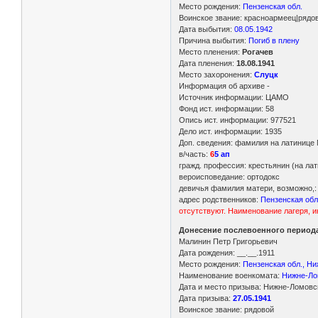
Место рождения:
Пензенская обл.
Воинское звание: красноармеец|рядо
Дата выбытия:
08.05.1942
Причина выбытия:
Погиб в плену
Место пленения:
Рогачев
Дата пленения:
18.08.1941
Место захоронения:
Слуцк
Информация об архиве -
Источник информации: ЦАМО
Фонд ист. информации: 58
Опись ист. информации: 977521
Дело ист. информации: 1935
Доп. сведения: фамилия на латинице M
в/часть:
6
5 ап
гражд. профессия: крестьянин (на лат
вероисповедание: ортодокс
девичья фамилия матери, возможно,: 
адрес родственников:
Пензенская обл.
отсутствуют. Наименование лагеря, и
Донесение послевоенного периода
Малинин Петр Григорьевич
Дата рождения: __.__.1911
Место рождения:
Пензенская обл., Н
Наименование военкомата:
Нижне-Ло
Дата и место призыва: Нижне-Ломовс
Дата призыва:
27.05.1941
Воинское звание: рядовой