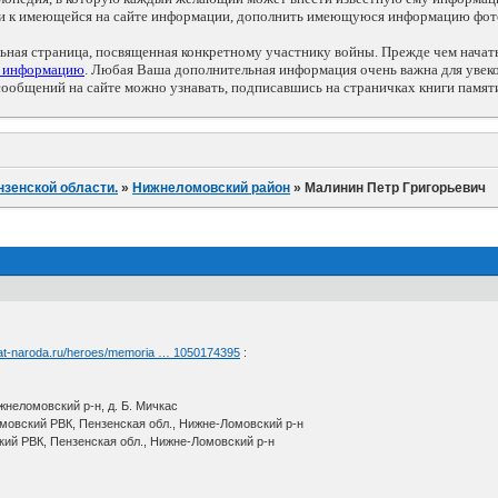
ии к имеющейся на сайте информации, дополнить имеющуюся информацию фот
льная страница, посвященная конкретному участнику войны. Прежде чем нача
ь информацию
. Любая Ваша дополнительная информация очень важна для увек
общений на сайте можно узнавать, подписавшись на страничках книги памят
нзенской области.
»
Нижнеломовский район
»
Малинин Петр Григорьевич
yat-naroda.ru/heroes/memoria … 1050174395
:
жнеломовский р-н, д. Б. Мичкас
овский РВК, Пензенская обл., Нижне-Ломовский р-н
кий РВК, Пензенская обл., Нижне-Ломовский р-н