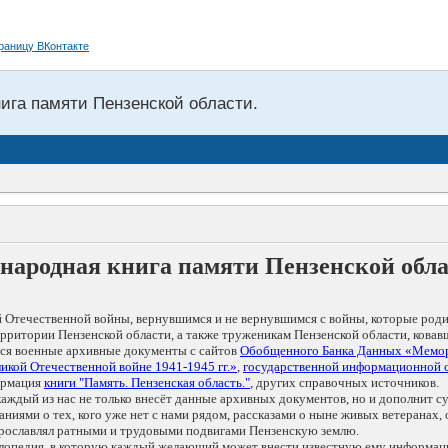
нига памяти Пензенской области.
народная книга памяти Пензенской обл
 Отечественной войны, вернувшимся и не вернувшимся с войны, которые роди
рритории Пензенской области, а также труженикам Пензенской области, ковав
тся военные архивные документы с сайтов
Обобщенного Банка Данных «Мемо
икой Отечественной войне 1941-1945 гг.»
,
государственной информационной 
ормация
книги "Память. Пензенская область."
, других справочных источников.
о каждый из нас не только внесёт данные архивных документов, но и дополни
ями о тех, кого уже нет с нами рядом, рассказами о ныне живых ветеранах, о
 прославлял ратными и трудовыми подвигами Пензенскую землю.
иклопедия, в которую каждый желающий может внести известную ему информац