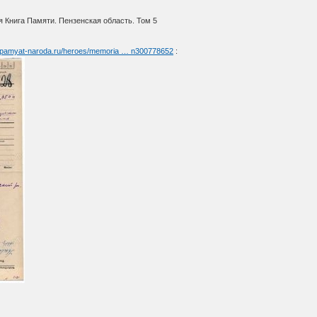
 Книга Памяти. Пензенская область. Том 5
//pamyat-naroda.ru/heroes/memoria … n300778652
: