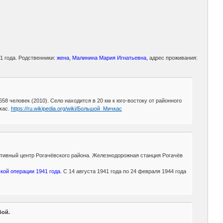
1 года. Родственники:
жена, Малинина Мария Игнатьевна,
адрес проживания:
8 человек (2010). Село находится в 20 км к юго-востоку от районного
кас.
https://ru.wikipedia.org/wiki/Большой_Мичкас
ративный центр Рогачёвского района. Железнодорожная станция Рогачёв
кой операции 1941 года.
С 14 августа 1941 года по 24 февраля 1944 года
бой.