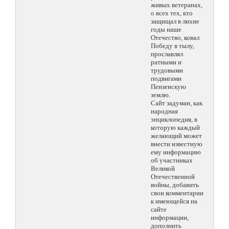
живых ветеранах,
о всех тех, кто
защищал в лихие
годы наше
Отечество, ковал
Победу в тылу,
прославлял
ратными и
трудовыми
подвигами
Пензенскую
землю.
Сайт задуман, как
народная
энциклопедия, в
которую каждый
желающий может
внести известную
ему информацию
об участниках
Великой
Отечественной
войны, добавить
свои комментарии
к имеющейся на
сайте
информации,
дополнить