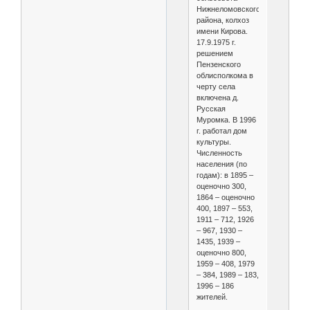
Нижнеломовского
района, колхоз
имени Кирова.
17.9.1975 г.
решением
Пензенского
облисполкома в
черту села
включена д.
Русская
Муромка. В 1996
г. работал дом
культуры.
Численность
населения (по
годам): в 1895 –
оценочно 300,
1864 – оценочно
400, 1897 – 553,
1911 – 712, 1926
– 967, 1930 –
1435, 1939 –
оценочно 800,
1959 – 408, 1979
– 384, 1989 – 183,
1996 – 186
жителей.