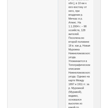
обл.], в 10 км к
юго-востоку от
него, при
впадении р.
Мичкас в р.
Атмис. На
1.1.2004 г. – 98
хозяйств, 128
жителей.
Поселена во
второй половине
18 в. как д. Новая
Муромка
Нижнеломовского
уезда.
Упоминается в
Топографическом
описании
Нижнеломовского
уезда. Однако на
карте Между
1897 и 1911 гг. за
р. Муромкой
(Муравой),
видимо,
основался
выселок из
какой-то