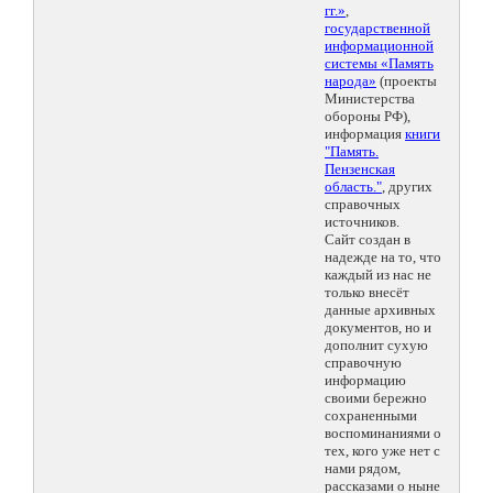
гг.»
,
государственной
информационной
системы «Память
народа»
(проекты
Министерства
обороны РФ),
информация
книги
"Память.
Пензенская
область."
, других
справочных
источников.
Сайт создан в
надежде на то, что
каждый из нас не
только внесёт
данные архивных
документов, но и
дополнит сухую
справочную
информацию
своими бережно
сохраненными
воспоминаниями о
тех, кого уже нет с
нами рядом,
рассказами о ныне