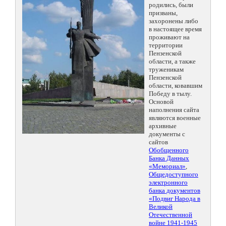
родились, были
призваны,
захоронены либо
в настоящее время
проживают на
территории
Пензенской
области, а также
труженикам
Пензенской
области, ковавшим
Победу в тылу.
Основой
наполнения сайта
являются военные
архивные
документы с
сайтов
Обобщенного
Банка Данных
«Мемориал»
,
Общедоступного
электронного
банка документов
«Подвиг Народа в
Великой
Отечественной
войне 1941-1945