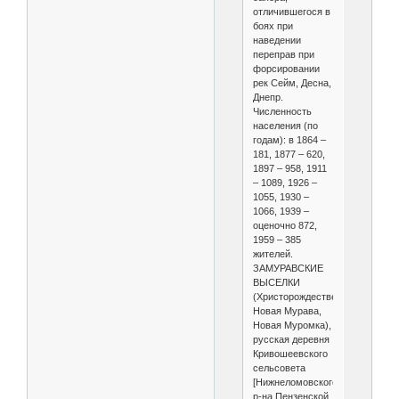
отличившегося в
боях при
наведении
переправ при
форсировании
рек Сейм, Десна,
Днепр.
Численность
населения (по
годам): в 1864 –
181, 1877 – 620,
1897 – 958, 1911
– 1089, 1926 –
1055, 1930 –
1066, 1939 –
оценочно 872,
1959 – 385
жителей.
ЗАМУРАВСКИЕ
ВЫСЕЛКИ
(Христорождественский,
Новая Мурава,
Новая Муромка),
русская деревня
Кривошеевского
сельсовета
[Нижнеломовского
р-на Пензенской