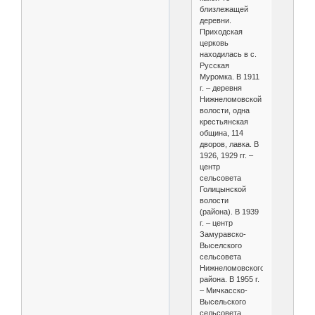
близлежащей
деревни.
Приходская
церковь
находилась в с.
Русская
Муромка. В 1911
г. – деревня
Нижнеломовской
волости, одна
крестьянская
община, 114
дворов, лавка. В
1926, 1929 гг. –
центр
сельсовета
Голицынской
волости
(района). В 1939
г. – центр
Замуравско-
Выселского
сельсовета
Нижнеломовского
района. В 1955 г.
– Мичкасско-
Высельского
сельсовета