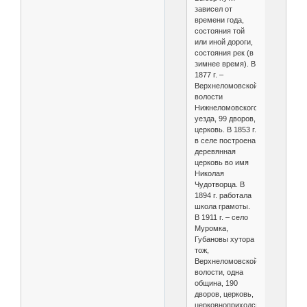
зависел от
времени года,
состояния той
или иной дороги,
состояния рек (в
зимнее время). В
1877 г. –
Верхнеломовской
волости
Нижнеломовского
уезда, 99 дворов,
церковь. В 1853 г.
в селе построена
деревянная
церковь во имя
Николая
Чудотворца. В
1894 г. работала
школа грамоты.
В 1911 г. – село
Муромка,
Губановы хутора
тож,
Верхнеломовской
волости, одна
община, 190
дворов, церковь,
церковноприходская