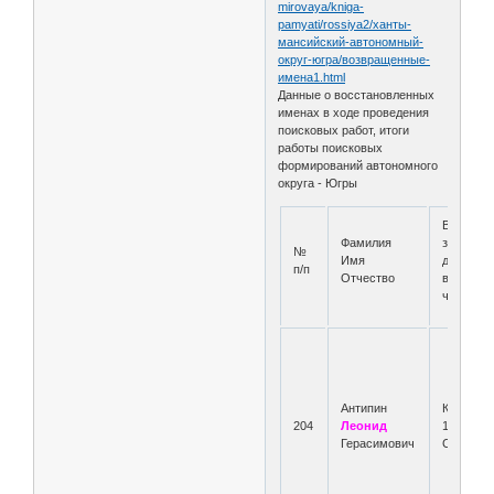
mirovaya/kniga-
pamyati/rossiya2/ханты-
мансийский-автономный-
округ-югра/возвращенные-
имена1.html
Данные о восстановленных
именах в ходе проведения
поисковых работ, итоги
работы поисковых
формирований автономного
округа - Югры
Воинско
Фамилия
звание,
№
Имя
должност
п/п
Отчество
воинска
часть
Антипин
Красноа
204
Леонид
1210 СП 
Герасимович
СД