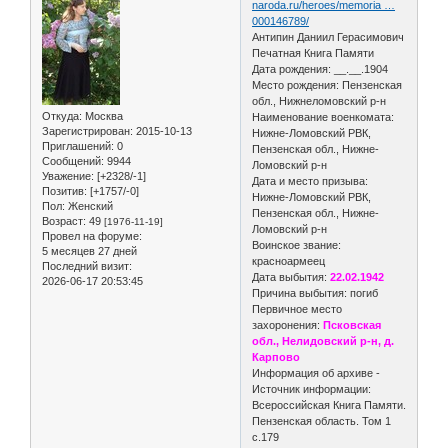
naroda.ru/heroes/memoria …
000146789/
Антипин Даниил Герасимович
Печатная Книга Памяти
Дата рождения: __.__.1904
Место рождения: Пензенская
обл., Нижнеломовский р-н
Откуда:
Москва
Наименование военкомата:
Зарегистрирован
: 2015-10-13
Нижне-Ломовский РВК,
Приглашений:
0
Пензенская обл., Нижне-
Сообщений:
9944
Ломовский р-н
Уважение:
[+2328/-1]
Дата и место призыва:
Позитив:
[+1757/-0]
Нижне-Ломовский РВК,
Пол:
Женский
Пензенская обл., Нижне-
Возраст:
49
[1976-11-19]
Ломовский р-н
Провел на форуме:
Воинское звание:
5 месяцев 27 дней
красноармеец
Последний визит:
Дата выбытия:
22.02.1942
2026-06-17 20:53:45
Причина выбытия: погиб
Первичное место
захоронения:
Псковская
обл., Нелидовский р-н, д.
Карпово
Информация об архиве -
Источник информации:
Всероссийская Книга Памяти.
Пензенская область. Том 1
с.179