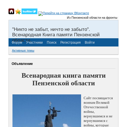
Из Пензенской области на фронты Великой О
"Никто не забыт, ничто не забыто".
Всенародная Книга памяти Пензенской
области.
Форум
Участники
Поиск
Регистрация
Войти
Активные темы
Объявление
Всенародная книга памяти
Пензенской области
Сайт посвящается
воинам Великой
Отечественной
войны,
вернувшимся и не
вернувшимся с
войны, которые