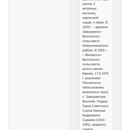
школа, 5
ветряных
мельниц,
кирпичный
сарай, 4 лавки. В
1939 г. – деревня
Замуравско–
Выселского
сельсовета
Нижнеломовского
района. В 1955 г.
– Мичкасско-
Выселского
сельсовета,
колхоз имени
Кирова. 17.9.1975
г. решением
Пензенского
облисполкома
включена в черту
с. Замуравские
Выселки. Родина
Героя Советского
Союза Николая
Андреевича
Сараева (1914–
1991), рядового,
сапера,