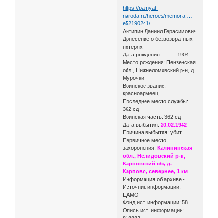
https://pamyat-
naroda.ru/heroes/memoria …
e52190241/
Антипин Даниил Герасимович
Донесение о безвозвратных
потерях
Дата рождения: __.__.1904
Место рождения: Пензенская
обл., Нижнеломовский р-н, д.
Мурочки
Воинское звание:
красноармеец
Последнее место службы:
362 сд
Воинская часть: 362 сд
Дата выбытия:
20.02.1942
Причина выбытия: убит
Первичное место
захоронения:
Калининская
обл., Нелидовский р-н,
Карповский с/с, д.
Карпово, севернее, 1 км
Информация об архиве -
Источник информации:
ЦАМО
Фонд ист. информации: 58
Опись ист. информации:
818883