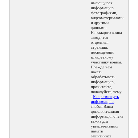
имеющуюся
информацию
фотографиями,
видеоматериалами
и другими
данными.
На каждого воина
заводится
отдельная
страница,
посвященная
конкретному
участнику войны.
Прежде чем
начать
обрабатывать
информацию,
прочитайте,
пожалуйста, тему
-
Как размещать
информацию
.
Любая Ваша
дополнительная
информация очень
важна для
увековечивания
памяти
защитников