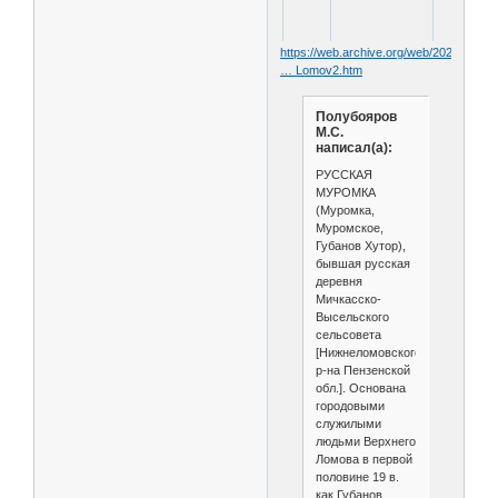
https://web.archive.org/web/202008120
… Lomov2.htm
Полубояров
М.С.
написал(а):
РУССКАЯ
МУРОМКА
(Муромка,
Муромское,
Губанов Хутор),
бывшая русская
деревня
Мичкасско-
Высельского
сельсовета
[Нижнеломовского
р-на Пензенской
обл.]. Основана
городовыми
служилыми
людьми Верхнего
Ломова в первой
половине 19 в.
как Губанов