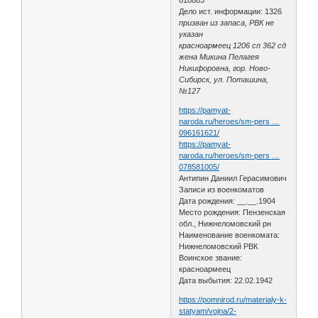
Дело ист. информации: 1326
призван из запаса, РВК не
указан
красноармеец 1206 сп 362 сд
жена Микина Пелагея
Никифоровна, гор. Ново-
Сибирск, ул. Поташина,
№127
https://pamyat-
naroda.ru/heroes/sm-pers …
096161621/
https://pamyat-
naroda.ru/heroes/sm-pers …
078581005/
Антипин Даниил Герасимович
Записи из военкоматов
Дата рождения: __.__.1904
Место рождения: Пензенская
обл., Нижнеломовский рн
Наименование военкомата:
Нижнеломовский РВК
Воинское звание:
красноармеец
Дата выбытия: 22.02.1942
https://pomnirod.ru/materialy-k-
statyam/vojna/2-