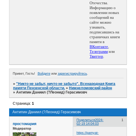
Отечества.
Информацию о
появлении новых
сообщений на
сайте можно
узнавать,
подписавшись на
страничках книги
памяти в
ВКонтакте
,
Телеграмм
или
Твиттер
.
Привет, Гость!
Войдите
или
зарегистрируйтесь
.
»
"Никто не забыт, ничто не забыто". Всенародная Книга
памяти Пензенской области.
»
Нижнеломовский район
»
Антипин Даниил (?Леонид) Герасимовч
Страница:
1
Антипин Даниил (?Леонид) Герасимовч
Поделиться
2024-
1
простомария
02-19 14:04:03
Модератор
https://pamyat-