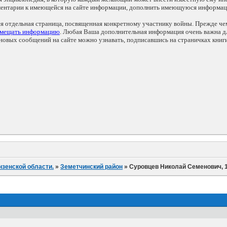
мментарии к имеющейся на сайте информации, дополнить имеющуюся информа
ся отдельная страница, посвященная конкретному участнику войны. Прежде ч
змещать информацию
. Любая Ваша дополнительная информация очень важна дл
овых сообщений на сайте можно узнавать, подписавшись на страничках книг
нзенской области.
»
Земетчинский район
»
Суровцев Николай Семенович, 19