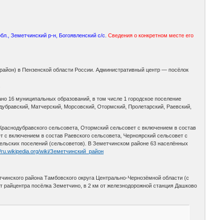
бл., Земетчинский р-н, Богоявленский с/с
.
Сведения о конкретном месте его
район) в Пензенской области России. Административный центр — посёлок
.
но 16 муниципальных образований, в том числе 1 городское поселение
дубравский, Матчерский, Морсовский, Отормский, Пролетарский, Раевский,
Краснодубравского сельсовета, Отормский сельсовет с включением в состав
т с включением в состав Раевского сельсовета, Черноярский сельсовет с
сельских поселений (сельсоветов). В Земетчинском районе 63 населённых
//ru.wikipedia.org/wiki/Земетчинский_район
тчинского района Тамбовского округа Центрально-Чернозёмной области (с
 от райцентра посёлка Земетчино, в 2 км от железнодорожной станция Дашково