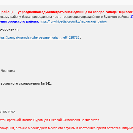
ий район) — упразднённая административная единица на северо-западе Черкасс
нскому району была присоединена часть территории упразднённого Букского района.
1
венигородского района.
https://ru.wikipedia.org/wiki/Лысянский_район
ахоронения.
ttps://pamyat-naroda.ru/heroes/memoria … ie84028725
:
. Чесновка
и воинского захоронения № 341.
0.05.1992.
этой братской могиле Суровцев Николай Семенович не числится.
рождения, а также о последнем месте его службы в настоящее время остается, видим