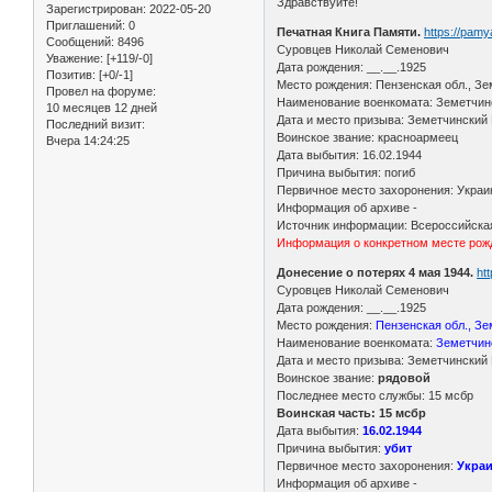
Здравствуйте!
Зарегистрирован
: 2022-05-20
Приглашений:
0
Печатная Книга Памяти.
https://pam
Сообщений:
8496
Суровцев Николай Семенович
Уважение:
[+119/-0]
Дата рождения: __.__.1925
Позитив:
[+0/-1]
Место рождения: Пензенская обл., Зе
Провел на форуме:
Наименование военкомата: Земетчинс
10 месяцев 12 дней
Дата и место призыва: Земетчинский 
Последний визит:
Воинское звание: красноармеец
Вчера 14:24:25
Дата выбытия: 16.02.1944
Причина выбытия: погиб
Первичное место захоронения: Украи
Информация об архиве -
Источник информации: Всероссийская
Информация о конкретном месте рожд
Донесение о потерях 4 мая 1944.
ht
Суровцев Николай Семенович
Дата рождения: __.__.1925
Место рождения:
Пензенская обл., Зе
Наименование военкомата:
Земетчинс
Дата и место призыва: Земетчинский 
Воинское звание:
рядовой
Последнее место службы: 15 мсбр
Воинская часть: 15 мсбр
Дата выбытия:
16.02.1944
Причина выбытия:
убит
Первичное место захоронения:
Укра
Информация об архиве -