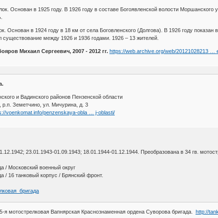
к. Основан в 1925 году. В 1926 году в составе Богоявленской волости Моршанского 
.
к. Основан в 1924 году в 18 км от села Боговленского (Долгова). В 1926 году показа
л существование между 1926 и 1936 годами. 1926 – 13 жителей.
ояров Михаил Сергеевич, 2007 - 2012 гг.
https://web.archive.org/web/20121028213 …
а.
ского и Вадинского районов Пензенской области
 р.п. Земетчино, ул. Мичурина, д. 3
s://voenkomat.info/penzenskaya-obla … j-oblasti/
31.12.1942; 23.01.1943-01.09.1943; 18.01.1944-01.12.1944. Преобразована в 34 гв. 
а / Московский военный округ
 / 16 танковый корпус / Брянский фронт.
релковая_бригада
15-я мотострелковая Вапнярская Краснознаменная ордена Суворова бригада.
http://ta