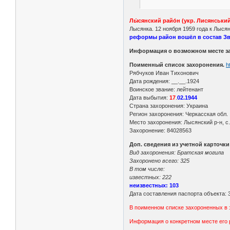
Лы́сянский райо́н (укр. Лисянськ
Лысянка. 12 ноября 1959 года к Лыся
реформы район вошёл в состав З
Информация о возможном месте з
Поименный список захоронения.
h
Рябчуков Иван Тихонович
Дата рождения: __.__.1924
Воинское звание: лейтенант
Дата выбытия:
17
.
02.1944
Страна захоронения: Украина
Регион захоронения: Черкасская обл.
Место захоронения: Лысянский р-н, с
Захоронение: 84028563
Доп. сведения из учетной карточк
Вид захоронения: Братская могила
Захоронено всего: 325
В том числе:
известных: 222
неизвестных: 103
Дата составления паспорта объекта: 3
В поименном списке захороненных в 
Информация о конкретном месте его 