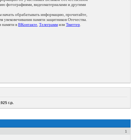
цию фотографиями, видеоматериалами и другими
ем начать обрабатывать информацию, прочитайте,
я увековечивания памяти защитников Отечества.
и памяти в
ВКонтакте
,
Телеграмм
или
Твиттер
.
25 г.р.
1