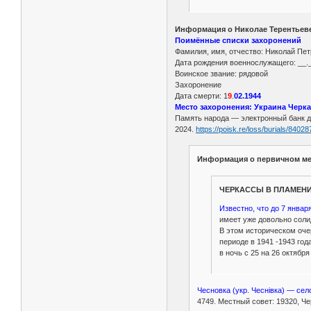
Информация о Николае Терентьеве
Поимённые списки захоронений
Фамилия, имя, отчество: Николай Пе
Дата рождения военнослужащего: __.
Воинское звание: рядовой
Захоронение
Дата смерти: 1
9
.
02.1944
Место захоронения: Украина Черкас
Память народа — электронный банк 
2024.
https://poisk.re/loss/burials/8402
Информация о первичном ме
ЧЕРКАССЫ В ПЛАМЕНИ
Известно, что до 7 янва
имеет уже довольно солид
В этом историческом оче
периоде в 1941 -1943 го
в ночь с 25 на 26 октябр
Чесновка (укр. Чеснівка) — се
4749. Местный совет: 19320, Че