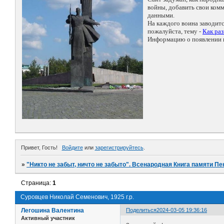
войны, добавить свои ко
данными.
На каждого воина заводит
пожалуйста, тему -
Как ра
Информацию о появлении н
Привет, Гость!
Войдите
или
зарегистрируйтесь
.
»
"Никто не забыт, ничто не забыто". Всенародная Книга памяти Пе
Страница:
1
Суровцев Николай Семенович, 1925 г.р.
Легошина Валентина
Поделиться
2024-03-05 19:36:16
Активный участник