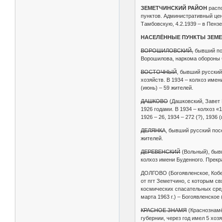
ЗЕМЕТЧИНСКИЙ РАЙОН
расп
пунктов. Административный цен
Тамбовскую, 4.2.1939 – в Пенз
НАСЕЛЁННЫЕ ПУНКТЫ ЗЕМЕ
ВОРОШИЛОВСКИЙ,
бывший пос
Ворошилова, наркома обороны С
ВОСТОЧНЫЙ
, бывший русский
хозяйств. В 1934 – колхоз имен
(июнь) – 59 жителей.
ДАШКОВО
(Дашковский, Завет 
1926 годами. В 1934 – колхоз «
1926 – 26, 1934 – 272 (?), 1936 
ДЕЛЯНКА
, бывший русский пос
жителей.
ДЕРЕВЕНСКИЙ
(Вольный), бывш
колхоз имени Буденного. Прекра
ДОЛГОВО (Богоявленское, Кобеле
от пгт Земетчино, с которым с
космических спасательных сред
марта 1963 г.) – Богоявленское 
КРАСНОЕ ЗНАМЯ
(Краснознамё
губернии, через год имел 5 хоз