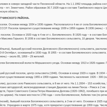
оложен в северо-западной части Пензенской области. На 1.1.1992 площадь района сост
тр – пгт. Земетчино. Район образован 30.7.1928 года в составе Тамбовского округа Ц
енскую область.
ТЧИНСКОГО РАЙОНА.
елок. Основан между 1934 и 1936 годами. Располагался в 4 км от села Богоявленского
ССР. Поселок прекратил существование между 1939 и 1959 годами. В 1936 (июнь) – 1
 поселок. Основан в 1920 году в 4 км от с. Богоявленского. В 1926 году – в составе 
и Максима Горького. В 1936 в составе Богоявленского сельсовета, 10 дворов. Численно
Ильича), бывший русский поселок Долговского (Богоявленского) сельсовета, распола
13-й Октябрь», основанный в 1930 году. В 1955 – в составе Богоявленского сельсовета
(июнь) – около 85, 1959 – 29 жителей.
елок Богоявленской волости Моршанского уезда. Основан между 1913 и 1926 годами. П
ий русский поселок, центр сельсовета (1946). Основан в конце 1920-х годов. В 1934 –
тил существование между 1955 и 1959 годами. Численность населения: 1926 – 300 (оце
к), русское село Раевского сельсовета, в 8 км от него. На 1.1.2004 – 153 хозяйства, 
вязано автодорогой; железнодорожная станция Дашково на линии Пенза – Ряжск в 2 км.
ств, Героя Советского Союза Петра Ивановича Долгова (1920–1962), погибшего при 
(по церкви). На плане местности 1790 года – село Богоявленское, Кобелек тож (по речк
нский), бывший поселок Богояленского сельсовета, в 3 км от него. Основан в 1925 г
яйств. Упразднен в марте 1975 года, хотя прекратил существование до 1959 года. Числе