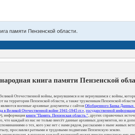
нига памяти Пензенской области.
народная книга памяти Пензенской обл
Великой Отечественной войны, вернувшимся и не вернувшимся с войны, котор
т на территории Пензенской области, а также труженикам Пензенской области
 являются военные архивные документы с сайтов
Обобщенного Банка Данных
а в Великой Отечественной войне 1941-1945 гг.»
,
государственной информаци
), информация
книги "Память. Пензенская область."
, других справочных источ
 то, что каждый из нас не только внесёт данные архивных документов, но и 
оминаниями о тех, кого уже нет с нами рядом, рассказами о ныне живых ветер
в тылу, прославлял ратными и трудовыми подвигами Пензенскую землю.
ая энциклопедия, в которую каждый желающий может внести известную ему и