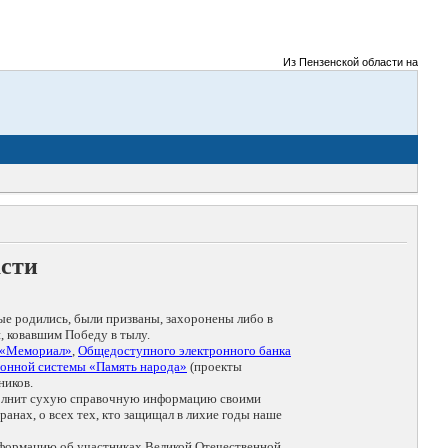
Из Пензенской области на фронты В
асти
ые родились, были призваны, захоронены либо в
, ковавшим Победу в тылу.
 «Мемориал»
,
Общедоступного электронного банка
онной системы «Память народа»
(проекты
ников.
дополнит сухую справочную информацию своими
анах, о всех тех, кто защищал в лихие годы наше
нформацию об участниках Великой Отечественной