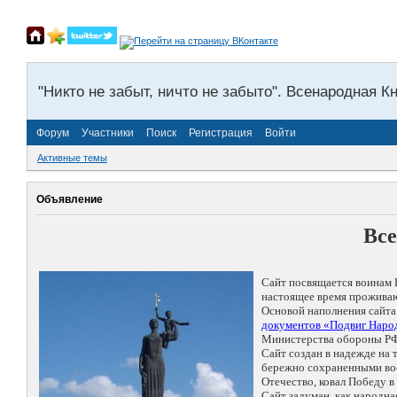
"Никто не забыт, ничто не забыто". Всенародная К
Форум
Участники
Поиск
Регистрация
Войти
Активные темы
Объявление
Все
Сайт посвящается воинам 
настоящее время проживаю
Основой наполнения сайта
документов «Подвиг Народ
Министерства обороны РФ
Сайт создан в надежде на
бережно сохраненными восп
Отечество, ковал Победу 
Сайт задуман, как народн