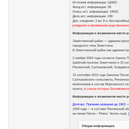
Источник информации: ЦАМО
Фонд ист. информации: 58
Опись ист. информации: 18002
Дело ист. информации: 439
Доп. сведения: 2 мс б-н; беспартийны
рождения и проживания родственнико
Информация о возможном месте р
Земе́тчинский райо́н — администрат
городского типа Земетчино.
В Земетчинский район как администра
2 ноября 2004 года согласно Закону
(рабочий посёлок Земетчино) и 15 се
Рянзенский, Салтыковский, Усердинс
15 сентября 2010 года Законом Пенз
Салтыковского сельсовета, Рянзенски
включением в состав Морсовского сел
пункта,
в списке которых Богоявленск
Информация о возможном месте р
Долгово. Прежние названия до 1963 
1939 года — в составе Пензенской об
на линии Пенза – Ряжск. Читать ещё.
Общая информация.