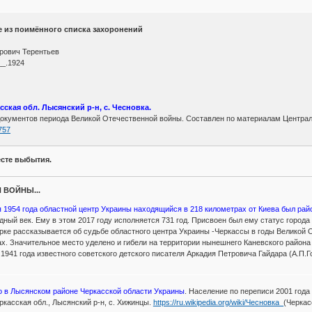
 из поимённого списка захоронений
трович Терентьев
__.1924
ская обл. Лысянский р-н, с. Чесновка.
документов периода Великой Отечественной войны. Составлен по материалам Центра
8757
сте выбытия.
 ВОЙНЫ...
ря 1954 года областной центр Украины находящийся в 218 километрах от Киева был ра
ный век. Ему в этом 2017 году исполняется 731 год. Присвоен был ему статус города в
рке рассказывается об судьбе областного центра Украины -Черкассы в годы Великой 
дах. Значительное место уделено и гибели на территории нынешнего Каневского район
я 1941 года известного советского детского писателя Аркадия Петровича Гайдара (А.П.Г
ло в Лысянском районе Черкасской области Украины
. Население по переписи 2001 год
ркасская обл., Лысянский р-н, с. Хижинцы.
https://ru.wikipedia.org/wiki/Чесновка_
(Черкас