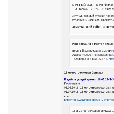
КРАСНЫЙ МОСТ,
бывший посело
1939 годами. В 1926 – 31 житель
ЛУЖКИ
, бывший русский посело
губернии, 5 хозяйств. Прекрати
Земетчинский район. © Полуб
Информация о месте призыв
Военный комиссариат Земетчин
Адрес: 442000, Пензенская обл.,
Телефоны: 8-84155-234-46.
http
15 мотострелковая бригада
В действующей армии: 16.06.1942
-
Подчинение
01.06.1942 15 мотострелковая бригад
01.07.1942 15 мотострелковая бригада
......
https://rkka.wiki/index.php/15_мотост
15-я мотострелковая бригада. 