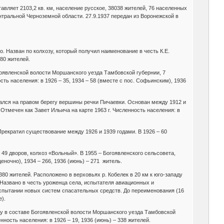
авляет 2103,2 кв. км, население русское, 38038 жителей, 76 населенных
ентральной Черноземной области. 27.9.1937 передан из Воронежской в
. Назван по колхозу, который получил наименование в честь К.Е.
80 жителей.
Богоявленской волости Моршанского уезда Тамбовской губернии, 7
сть населения: в 1926 – 35, 1934 – 58 (вместе с пос. Софьинским), 1936
гался на правом берегу вершины речки Пичаевки. Основан между 1912 и
. Отмечен как Завет Ильича на карте 1963 г. Численность населения: в
рекратил существование между 1926 и 1939 годами. В 1926 – 60
 49 дворов, колхоз «Вольный». В 1955 – Богоявленского сельсовета,
ночно), 1934 – 266, 1936 (июнь) – 271 житель.
380 жителей. Расположено в верховьях р. Кобелек в 20 км к юго-западу
 Названо в честь уроженца села, испытателя авиационных и
испытании новых систем спасательных средств. До переименования (16
е).
оду в составе Богоявленской волости Моршанского уезда Тамбовской
нность населения: в 1926 – 19, 1936 (июнь) – 338 жителей.