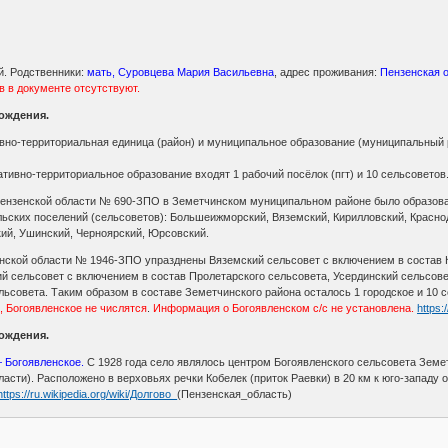
й. Родственники:
мать, Суровцева Мария Васильевна
, адрес проживания:
Пензенская о
в в документе отсутствуют.
ождения.
ивно-территориальная единица (район) и муниципальное образование (муниципальный 
тивно-территориальное образование входят 1 рабочий посёлок (пгт) и 10 сельсоветов
 Пензенской области № 690-ЗПО в Земетчинском муниципальном районе было образова
льских поселений (сельсоветов): Большеижморский, Вяземский, Кирилловский, Красно
кий, Ушинский, Черноярский, Юрсовский.
енской области № 1946-ЗПО упразднены Вяземский сельсовет с включением в состав 
й сельсовет с включением в состав Пролетарского сельсовета, Усердинский сельсове
ьсовета. Таким образом в составе Земетчинского района осталось 1 городское и 10 
, Богоявленское не числятся
.
Информация о Богоявленском с/с не установлена.
https:
ождения.
— Богоявленское.
С 1928 года село являлось центром Богоявленского сельсовета Земе
ласти). Расположено в верховьях речки Кобелек (приток Раевки) в 20 км к юго-западу
https://ru.wikipedia.org/wiki/Долгово_
(Пензенская_область)