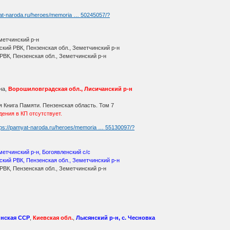
yat-naroda.ru/heroes/memoria … 50245057/?
метчинский р-н
кий РВК, Пензенская обл., Земетчинский р-н
РВК, Пензенская обл., Земетчинский р-н
на,
Ворошиловградская обл., Лисичанский р-н
 Книга Памяти. Пензенская область. Том 7
ения в КП отсутствует.
tps://pamyat-naroda.ru/heroes/memoria … 55130097/?
метчинский р-н, Богоявленский с/с
кий РВК, Пензенская обл., Земетчинский р-н
РВК, Пензенская обл., Земетчинский р-н
инская ССР
,
Киевская обл.
,
Лысянский р-н, с. Чесновка