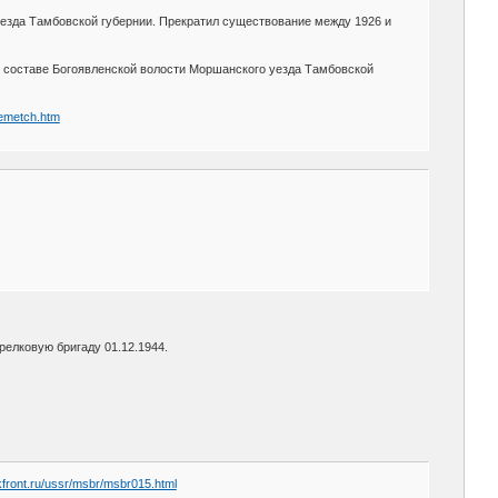
уезда Тамбовской губернии. Прекратил существование между 1926 и
н в составе Богоявленской волости Моршанского уезда Тамбовской
 emetch.htm
мотострелковую бригаду 01.12.1944.
nkfront.ru/ussr/msbr/msbr015.html