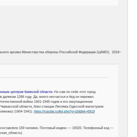
льного архива Министерства обороны Российской Федерации (ЦАМО). 2018–
йонным центром Киевской области.
Но сам по себе этот город
 далеком 1286 году. Да, много несчастья и бед он пережил.
Отечественной войны 1941-1945 годов и его оккупационном
а Черкасской области, близ станции Ляплява Одесской магистрали
оликова) (1904-1941).
https://ruizdat.ru/list.php?g=16&link=6919
а составляло 159 человек. Почтовый индекс — 19320. Телефонный код —
ская_область)