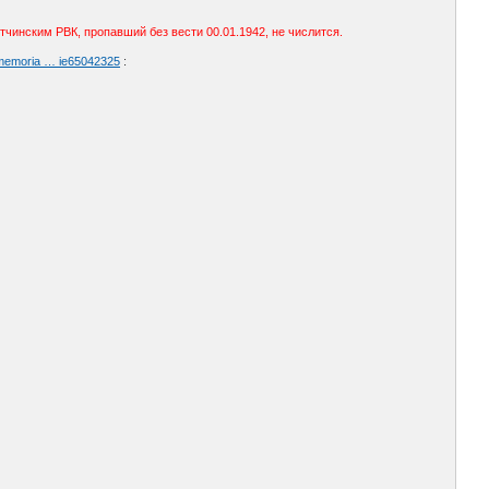
тчинским РВК, пропавший без вести 00.01.1942, не числится.
/memoria … ie65042325
: