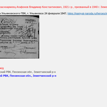
расноармеец Агафонов Владимир Константинович, 1921 г.р., призванный в 1940 г. Земе
Ульяновского ГВК, г. Ульяновск 24 февраля 1947.
https://pamyat-naroda.ru/heroes
ж/д
кий РВК, Пензенская обл., Земетчинский р-н
й РВК, Пензенская обл., Земетчинский р-н