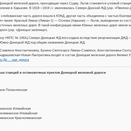
нецкой железной дороги, проходящая через Суджу. Льгов становится узловой станцией
ение в Харькове. В 1918—1919 г.г. именовалась Северо-Донской ЖД (укр. «Північно-Д
, слобожанская часть дороги вошла в ЮЖД, другая часть объединена с частью Екатер
я» линия: Красный Лиман (Лиман-1) — Основа (Харьков) — Льгов, выведенная из сост
точных железных дорог. В такой конфигурации линии Южных железных дорог имели на
ги (укр. «Донецькі залізниці»).
казу НКПС № 106/Ц Северо-Донецкая ЖД воссоздана вследствие реорганизации ДЖД — 
 Южно-Донецкой ЖД под общим названием Донецкая ЖД.
м-Славянск-Константиновка, Букино-Святогорск-Лиман-Славянск, Константиновка-Скот
драшевская-Новая-Лантратовка входят в состав Донецкая железная дорога Филиал Ук
веро-До … ная_дорога
ых станций и остановочных пунктов Донецкой железной дороги
ское Попаснянская
манское Иловайская
нолиманское Иловайская
лиманское Краснолиманская