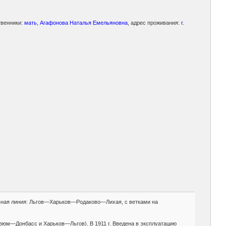
венники:
мать, Агафонова Наталья Емельяновна
, адрес проживания:
г.
овная линия: Льгов—Харьков—Родаково—Лихая, с ветками на
зюм—Донбасс и Харьков—Льгов). В 1911 г. Введена в эксплуатацию