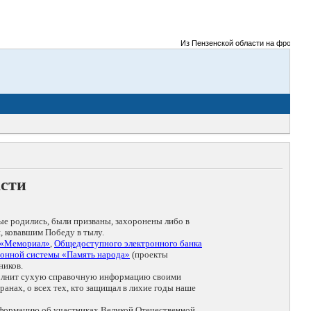
Из Пензенской области на фронты Вели
асти
ые родились, были призваны, захоронены либо в
, ковавшим Победу в тылу.
 «Мемориал»
,
Общедоступного электронного банка
онной системы «Память народа»
(проекты
ников.
дополнит сухую справочную информацию своими
анах, о всех тех, кто защищал в лихие годы наше
нформацию об участниках Великой Отечественной