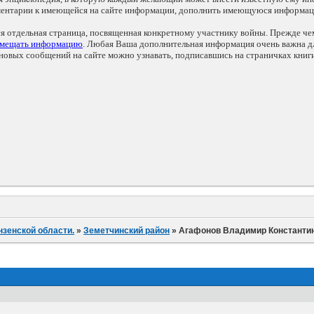
мментарии к имеющейся на сайте информации, дополнить имеющуюся информа
ся отдельная страница, посвященная конкретному участнику войны. Прежде ч
змещать информацию
. Любая Ваша дополнительная информация очень важна дл
овых сообщений на сайте можно узнавать, подписавшись на страничках книг
нзенской области.
»
Земетчинский район
»
Агафонов Владимир Константи