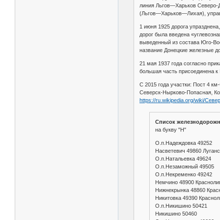
линия Льгов—Харьков Северо-До
(Льгов—Харьков—Лихая), управл
1 июня 1925 дорога упразднена
дорог была введена «углевозна
выведенный из состава Юго-Вос
название Донецкие железные доро
21 мая 1937 года согласно при
большая часть присоединена к
С 2015 года участки: Пост 4 к
Северск-Нырково-Попасная, Кон
https://ru.wikipedia.org/wiki/Се
Список железнодорожн
на букву "Н"
О.п.Надеждовка 49252
Насветевич 49860 Луган
О.п.Натальевка 49624
О.п.Незаможный 49505
О.п.Некременко 49242
Немчино 48900 Красноли
Нижнекрынка 48860 Крас
Никитовка 49390 Красно
О.п.Никишино 50421
Никишино 50460