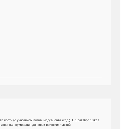
сти (с указанием полка, медсанбата и т.д.). С 1 октября 1942 г.
тизначная нумерация для всех воинских частей.