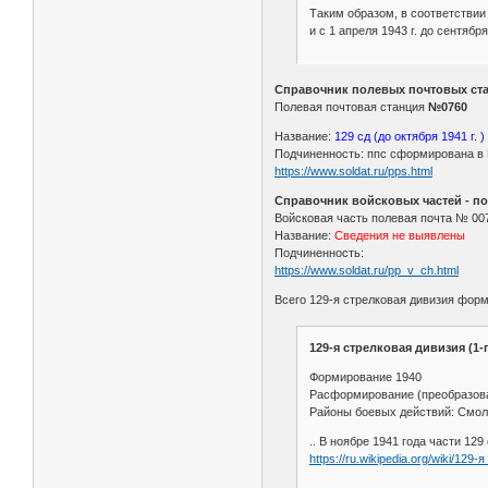
Таким образом, в соответствии
и с 1 апреля 1943 г. до сентябр
Справочник полевых почтовых стан
Полевая почтовая станция
№0760
Название:
129 сд (до октября 1941 г. )
Подчиненность: ппс сформирована в К
https://www.soldat.ru/pps.html
Справочник войсковых частей - по
Войсковая часть полевая почта № 00
Название:
Сведения не выявлены
Подчиненность:
https://www.soldat.ru/pp_v_ch.html
Всего 129-я стрелковая дивизия фор
129-я стрелковая дивизия (1
Формирование 1940
Расформирование (преобразова
Районы боевых действий: Смол
.. В ноябре 1941 года части 12
https://ru.wikipedia.org/wiki/12