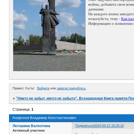
войны, добавить свои ко
данными.
На каждого воина заводит
пожалуйста, тему -
Как ра
Информацию о появлении н
Привет, Гость!
Войдите
или
зарегистрируйтесь
.
»
"Никто не забыт, ничто не забыто". Всенародная Книга памяти Пе
Страница:
1
Агафонов Владимир Константинович
Легошина Валентина
Поделиться
2024-03-21 15:20:10
Активный участник