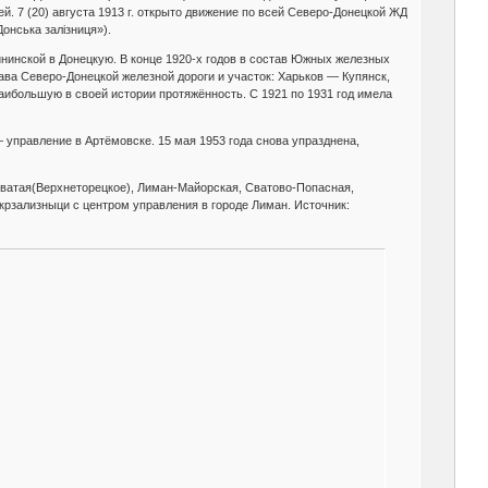
. 7 (20) августа 1913 г. открыто движение по всей Северо-Донецкой ЖД
онська залізниця»).
ининской в Донецкую. В конце 1920-х годов в состав Южных железных
ава Северо-Донецкой железной дороги и участок: Харьков — Купянск,
ибольшую в своей истории протяжённость. С 1921 по 1931 год имела
управление в Артёмовске. 15 мая 1953 года снова упразднена,
оватая(Верхнеторецкое), Лиман-Майорская, Сватово-Попасная,
рзализныци с центром управления в городе Лиман. Источник: