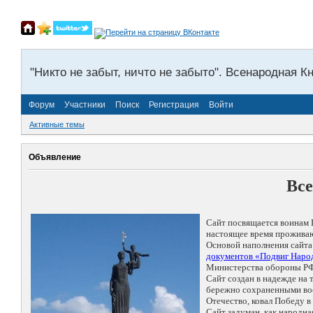
"Никто не забыт, ничто не забыто". Всенародная К
Форум
Участники
Поиск
Регистрация
Войти
Активные темы
Объявление
Все
Сайт посвящается воинам 
настоящее время проживаю
Основой наполнения сайта
документов «Подвиг Народ
Министерства обороны РФ
Сайт создан в надежде на
бережно сохраненными восп
Отечество, ковал Победу 
Сайт задуман, как народн