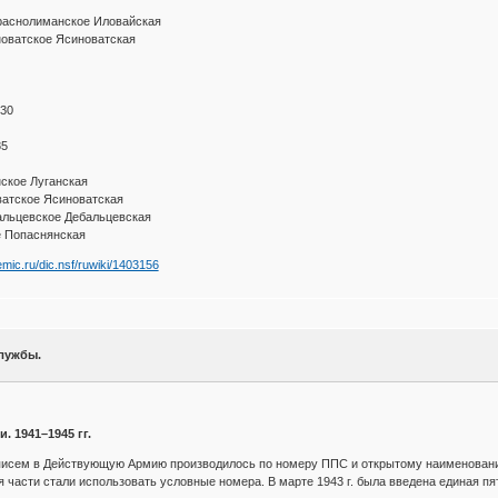
раснолиманское Иловайская
новатское Ясиноватская
6
0830
885
ское Луганская
ватское Ясиноватская
льцевское Дебальцевская
е Попаснянская
emic.ru/dic.nsf/ruwiki/1403156
лужбы.
 1941–1945 гг.
исем в Действующую Армию производилось по номеру ППС и открытому наименованию ча
 части стали использовать условные номера. В марте 1943 г. была введена единая пя