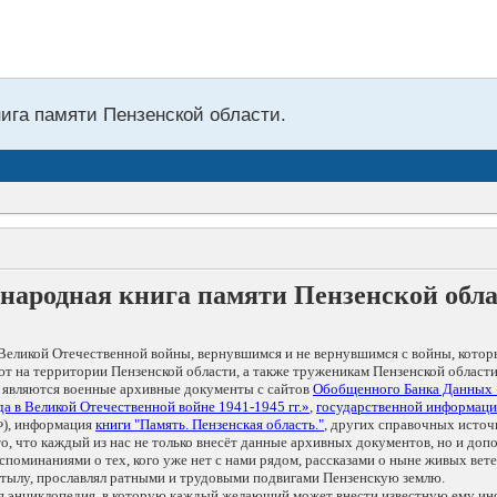
нига памяти Пензенской области.
народная книга памяти Пензенской обл
Великой Отечественной войны, вернувшимся и не вернувшимся с войны, котор
т на территории Пензенской области, а также труженикам Пензенской области
 являются военные архивные документы с сайтов
Обобщенного Банка Данных
а в Великой Отечественной войне 1941-1945 гг.»
,
государственной информаци
), информация
книги "Память. Пензенская область."
, других справочных источ
 то, что каждый из нас не только внесёт данные архивных документов, но и 
оминаниями о тех, кого уже нет с нами рядом, рассказами о ныне живых ветер
в тылу, прославлял ратными и трудовыми подвигами Пензенскую землю.
ая энциклопедия, в которую каждый желающий может внести известную ему и