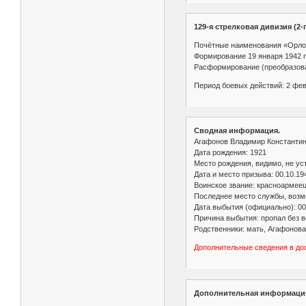
129-я стрелковая дивизия (2
Почётные наименования «Орло
Формирование 19 января 1942 
Расформирование (преобразова
Период боевых действий: 2 февр
Сводная информация.
Агафонов Владимир Константи
Дата рождения: 1921
Место рождения, видимо, не у
Дата и место призыва: 00.10.19
Воинское звание: красноармее
Последнее место службы, возмо
Дата выбытия (официально): 00
Причина выбытия: пропал без в
Родственники: мать, Агафонова 
Дополнительные сведения в до
Дополнительная информаци