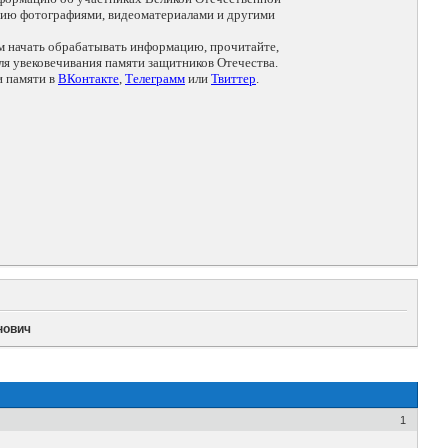
цию фотографиями, видеоматериалами и другими
ем начать обрабатывать информацию, прочитайте,
я увековечивания памяти защитников Отечества.
и памяти в
ВКонтакте
,
Телеграмм
или
Твиттер
.
нович
1