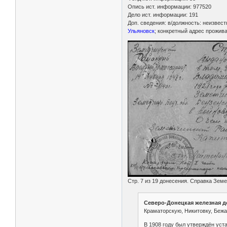
Опись ист. информации: 977520
Дело ист. информации: 191
Доп. сведения: в/должность: неизвест
Ульяновск
; конкретный адрес прожива
Стр. 7 из 19 донесения. Справка Земе
Северо-Донецкая железная 
Краматорскую, Никитовку, Бежа
В 1908 году был утверждён уст