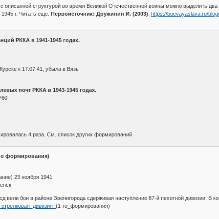
 с описанной структурой во время Великой Отечественной воины можно выделить два пе
я 1945 г. Читать ещё.
Первоисточник: Дружинин И. (2003)
.
https://boevayaslava.ru/blo
ций РККА в 1941-1945 годах.
урске к 17.07.41, убыла в Вязь
левых почт РККА в 1943-1945 годах.
760
мировалась 4 раза. См. список других формирований
-го формирования)
ние) 23 ноября 1941
енск
9 сд вели бои в районе Звенигорода сдерживая наступление 87-й пехотной дивизии. В 
9-я_стрелковая_дивизия_
(1-го_формирования)