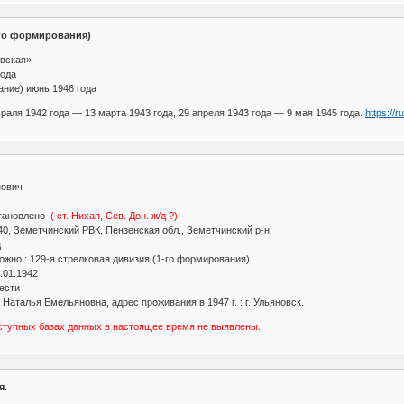
-го формирования)
вская»
года
ние) июнь 1946 года
аля 1942 года — 13 марта 1943 года, 29 апреля 1943 года — 9 мая 1945 года.
https://
нович
становлено
( ст. Нихап, Сев. Дон. ж/д ?)
40, Земетчинский РВК, Пензенская обл., Земетчинский р-н
ц
жно,: 129-я стрелковая дивизия (1-го формирования)
.01.1942
ести
Наталья Емельяновна, адрес проживания в 1947 г. : г. Ульяновск.
ступных базах данных в настоящее время не выявлены.
я.