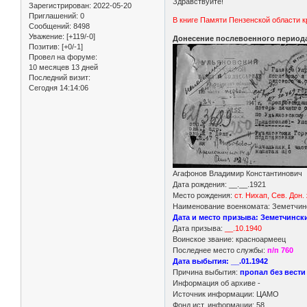
Здравствуйте!
Зарегистрирован
: 2022-05-20
Приглашений:
0
В книге Памяти Пензенской области к
Сообщений:
8498
Уважение:
[+119/-0]
Донесение послевоенного периода 
Позитив:
[+0/-1]
Провел на форуме:
10 месяцев 13 дней
Последний визит:
Сегодня 14:14:06
Агафонов Владимир Константинович
Дата рождения: __.__.1921
Место рождения:
ст. Нихап, Сев. Дон. 
Наименование военкомата: Земетчинс
Дата и место призыва: Земетчински
Дата призыва:
__.10.1940
Воинское звание: красноармеец
Последнее место службы:
п/п 760
Дата выбытия: __.01.1942
Причина выбытия:
пропал без вести
Информация об архиве -
Источник информации: ЦАМО
Фонд ист. информации: 58