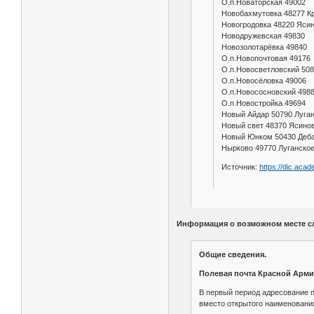
О.п.Новаторская 49002
Новобахмутовка 48277 К
Новогродовка 48220 Яси
Новодружевская 49830
Новозолотарёвка 49840
О.п.Новопочтовая 4917
О.п.Новосветловский 5
О.п.Новосёловка 49006
О.п.Новососновский 49
О.п.Новостройка 49694
Новый Айдар 50790 Луган
Новый свет 48370 Ясино
Новый Юнком 50430 Деба
Нырково 49770 Луганско
Источник:
https://dic.acad
Информация о возможном месте с
Общие сведения.
Полевая почта Красной Армии.
В первый период адресование п
вместо открытого наименования