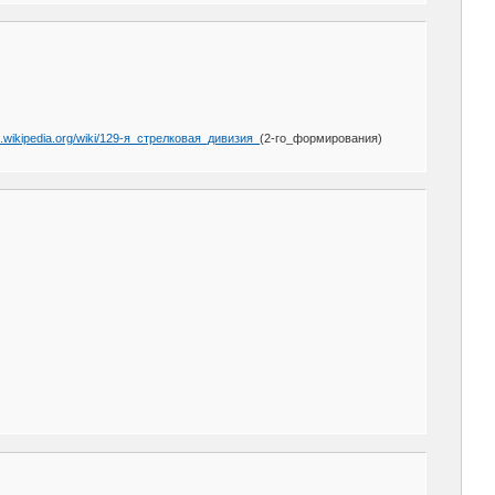
ru.wikipedia.org/wiki/129-я_стрелковая_дивизия_
(2-го_формирования)