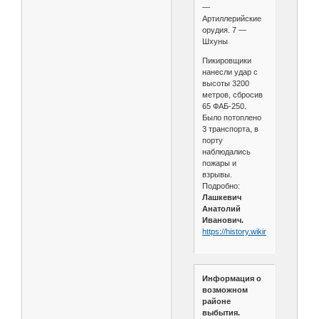
—
Артиллерийские
орудия. 7 —
Шхуны
Пикировщики
нанесли удар с
высоты 3200
метров, сбросив
65 ФАБ-250.
Было потоплено
3 транспорта, в
порту
наблюдались
пожары и
взрывы.
Подробно:
Лашкевич
Анатолий
Иванович.
https://history.wikireading.ru/208
Информация о
возможном
районе
выбытия.