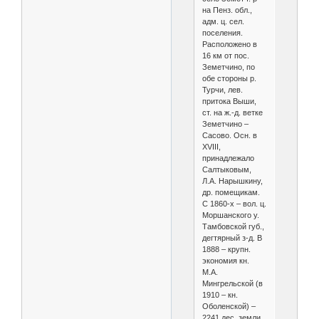
на Пенз. обл.,
адм. ц. сел.
поселения.
Расположено в
16 км от пос.
Земетчино, по
обе стороны р.
Турчи, лев.
притока Выши,
ст. на ж.-д. ветке
Земетчино –
Сасово. Осн. в
XVIII,
принадлежало
Салтыковым,
Л.А. Нарышкину,
др. помещикам.
С 1860-х – вол. ц.
Моршанского у.
Тамбовской губ.,
дегтярный з-д. В
1888 – крупн.
экономия кн.
М.А.
Мингрельской (в
1910 – кн.
Оболенской) –
2241 дес. земли,