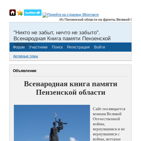
Из Пензенской области на фронты Великой Отечественн
"Никто не забыт, ничто не забыто".
Всенародная Книга памяти Пензенской
области.
Форум
Участники
Поиск
Регистрация
Войти
Активные темы
Объявление
Всенародная книга памяти
Пензенской области
Сайт посвящается
воинам Великой
Отечественной
войны,
вернувшимся и не
вернувшимся с
войны, которые