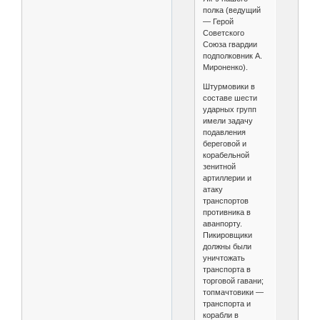
полка (ведущий
— Герой
Советского
Союза гвардии
подполковник А.
Мироненко).
Штурмовики в
составе шести
ударных групп
имели задачу
подавления
береговой и
корабельной
зенитной
артиллерии и
атаку
транспортов
противника в
аванпорту.
Пикировщики
должны были
уничтожать
транспорта в
торговой гавани;
топмачтовики —
транспорта и
корабли в