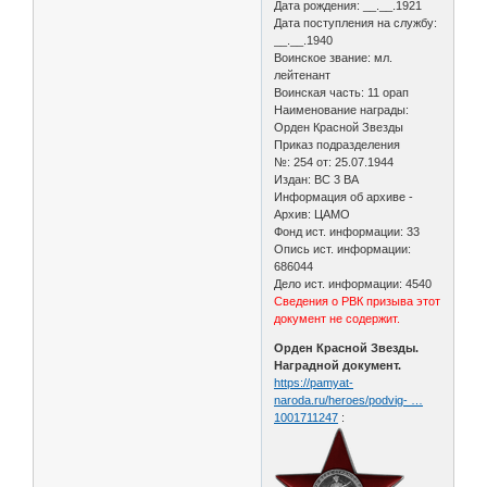
Дата рождения: __.__.1921
Дата поступления на службу:
__.__.1940
Воинское звание: мл.
лейтенант
Воинская часть: 11 орап
Наименование награды:
Орден Красной Звезды
Приказ подразделения
№: 254 от: 25.07.1944
Издан: ВС 3 ВА
Информация об архиве -
Архив: ЦАМО
Фонд ист. информации: 33
Опись ист. информации:
686044
Дело ист. информации: 4540
Сведения о РВК призыва этот
документ не содержит.
Орден Красной Звезды.
Наградной документ.
https://pamyat-
naroda.ru/heroes/podvig- …
1001711247
: