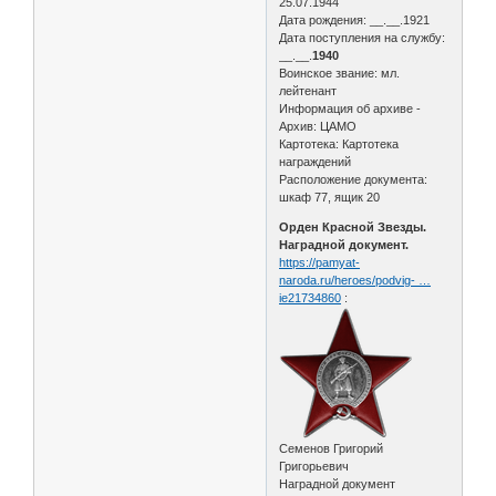
25.07.1944
Дата рождения: __.__.1921
Дата поступления на службу:
__.__.
1940
Воинское звание: мл.
лейтенант
Информация об архиве -
Архив: ЦАМО
Картотека: Картотека
награждений
Расположение документа:
шкаф 77, ящик 20
Орден Красной Звезды.
Наградной документ.
https://pamyat-
naroda.ru/heroes/podvig- …
ie21734860
:
Семенов Григорий
Григорьевич
Наградной документ