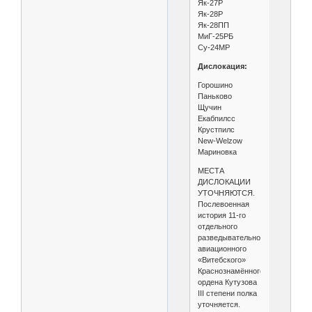
Як-27Р
Як-28Р
Як-28ПП
МиГ-25РБ
Су-24МР
Дислокация:
Горошино
Паньково
Щучин
Екабпилсс
Крустпилс
New-Welzow
Мариновка
МЕСТА
ДИСЛОКАЦИИ
УТОЧНЯЮТСЯ.
Послевоенная
история 11-го
отдельного
разведывательного
авиационного
«Витебского»
Краснознамённого
ордена Кутузова
III степени полка
уточняется.