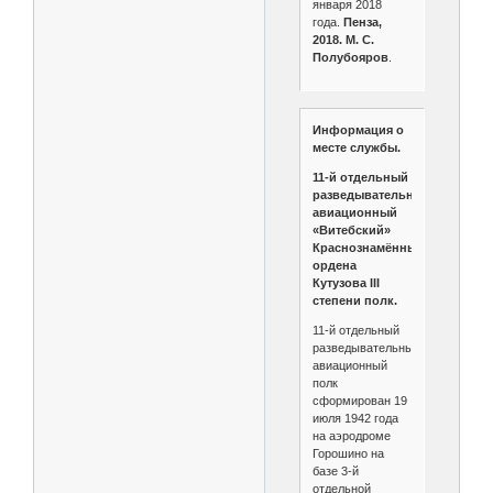
января 2018
года.
Пенза,
2018. М. С.
Полубояров
.
Информация о
месте службы.
11-й отдельный
разведывательный
авиационный
«Витебский»
Краснознамённый
ордена
Кутузова III
степени полк.
11-й отдельный
разведывательный
авиационный
полк
сформирован 19
июля 1942 года
на аэродроме
Горошино на
базе 3-й
отдельной