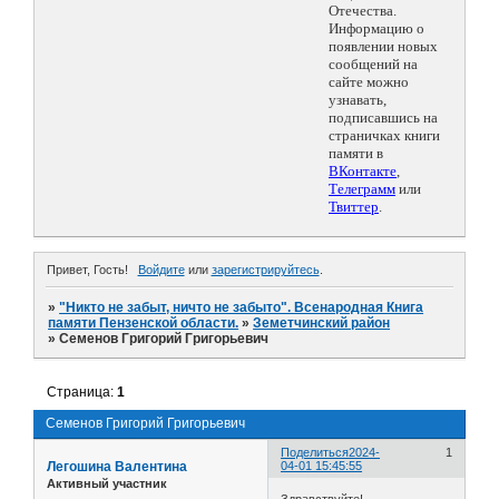
Отечества.
Информацию о
появлении новых
сообщений на
сайте можно
узнавать,
подписавшись на
страничках книги
памяти в
ВКонтакте
,
Телеграмм
или
Твиттер
.
Привет, Гость!
Войдите
или
зарегистрируйтесь
.
»
"Никто не забыт, ничто не забыто". Всенародная Книга
памяти Пензенской области.
»
Земетчинский район
»
Семенов Григорий Григорьевич
Страница:
1
Семенов Григорий Григорьевич
Поделиться
2024-
1
Легошина Валентина
04-01 15:45:55
Активный участник
Здравствуйте!