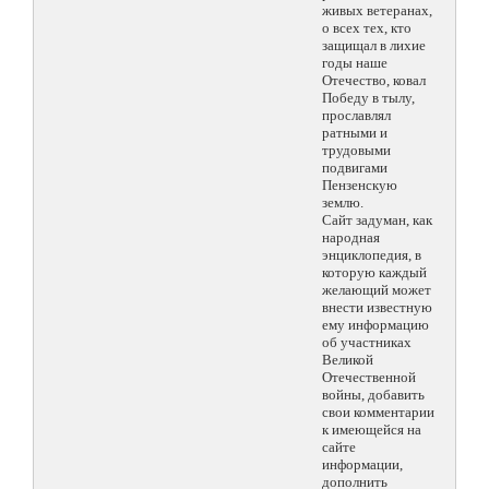
живых ветеранах,
о всех тех, кто
защищал в лихие
годы наше
Отечество, ковал
Победу в тылу,
прославлял
ратными и
трудовыми
подвигами
Пензенскую
землю.
Сайт задуман, как
народная
энциклопедия, в
которую каждый
желающий может
внести известную
ему информацию
об участниках
Великой
Отечественной
войны, добавить
свои комментарии
к имеющейся на
сайте
информации,
дополнить