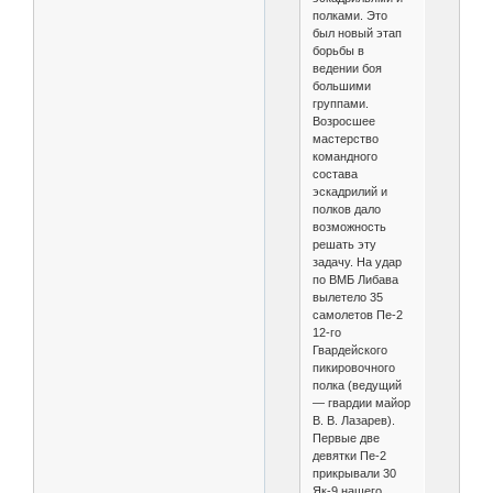
полками. Это
был новый этап
борьбы в
ведении боя
большими
группами.
Возросшее
мастерство
командного
состава
эскадрилий и
полков дало
возможность
решать эту
задачу. На удар
по ВМБ Либава
вылетело 35
самолетов Пе-2
12-го
Гвардейского
пикировочного
полка (ведущий
— гвардии майор
В. В. Лазарев).
Первые две
девятки Пе-2
прикрывали 30
Як-9 нашего