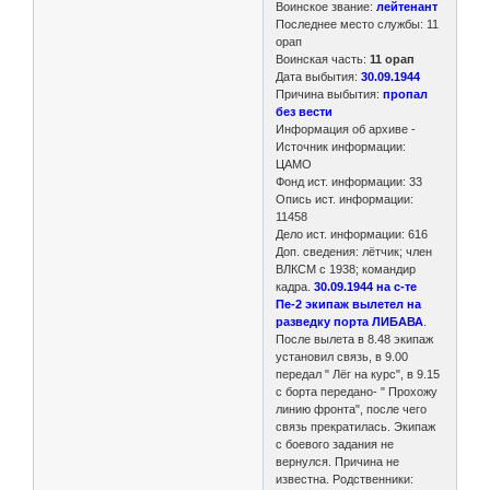
Воинское звание:
лейтенант
Последнее место службы: 11
орап
Воинская часть:
11 орап
Дата выбытия:
30.09.1944
Причина выбытия:
пропал
без вести
Информация об архиве -
Источник информации:
ЦАМО
Фонд ист. информации: 33
Опись ист. информации:
11458
Дело ист. информации: 616
Доп. сведения: лётчик; член
ВЛКСМ с 1938; командир
кадра.
30.09.1944 на с-те
Пе-2 экипаж вылетел на
разведку порта ЛИБАВА
.
После вылета в 8.48 экипаж
установил связь, в 9.00
передал " Лёг на курс", в 9.15
с борта передано- " Прохожу
линию фронта", после чего
связь прекратилась. Экипаж
с боевого задания не
вернулся. Причина не
известна. Родственники: