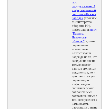
гг.»
,
государственной
информационной
системы «Память
народа»
(проекты
Министерства
обороны РФ),
информация
книги
"Память.
Пензенская
область."
, других
справочных
источников.
Сайт создан в
надежде на то, что
каждый из нас не
только внесёт
данные архивных
документов, но и
дополнит сухую
справочную
информацию
своими бережно
сохраненными
воспоминаниями о
тех, кого уже нет с
нами рядом,
рассказами о ныне