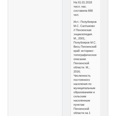
На 01.01.2018
числ. нас.
составила 668
чел.
Ист.: Полубояров
М.С. Салтыково
// Пензенская
энциклопедия.
М., 2001;
Полубояров М.С.
Весь Пензенский
край: историко-
топографическое
описание
Пензенской
области. М.,
2016;
Численность
постоянного
населения по
муниципальным
образованиям и
сельским
населенным
пунктам
Пензенской
области на 1