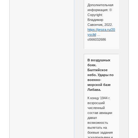
Дополнительная
информация: ©
Copyright:
Владимир
Савончик, 2022.
https://proza.ru/2022/09/24/1595?
ysclid
…
o566032686
В воздушных
боях.
Балтийское
небо. Удары по
военно-
морской базе
Либава.
К концу 1944 г.
возросший
численный
состав авиации
давал
возможность
вылетать на
боевые задания
эскадрильями и