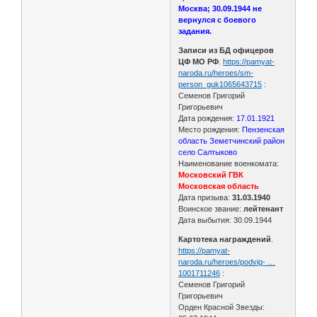
Москва; 30.09.1944 не
вернулся с боевого
задания.
Записи из БД офицеров
ЦФ МО РФ
.
https://pamyat-
naroda.ru/heroes/sm-
person_guk1065643715
:
Семенов Григорий
Григорьевич
Дата рождения:
17.01.1921
Место рождения:
Пензенская
область Земетчинский район
село Салтыково
Наименование военкомата:
Московский ГВК
Московская область
Дата призыва:
31.03.1940
Воинское звание:
лейтенант
Дата выбытия: 30.09.1944
Картотека награждений
.
https://pamyat-
naroda.ru/heroes/podvig- …
1001711246
:
Семенов Григорий
Григорьевич
Орден Красной Звезды: