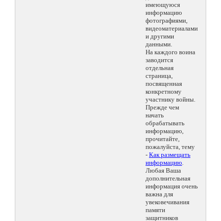
имеющуюся
информацию
фотографиями,
видеоматериалами
и другими
данными.
На каждого воина
заводится
отдельная
страница,
посвященная
конкретному
участнику войны.
Прежде чем
начать
обрабатывать
информацию,
прочитайте,
пожалуйста, тему
-
Как размещать
информацию
.
Любая Ваша
дополнительная
информация очень
важна для
увековечивания
памяти
защитников