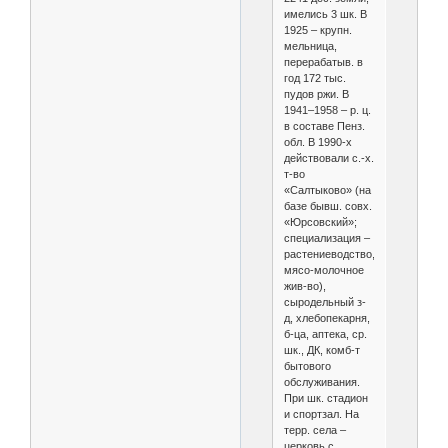
имелись 3 шк. В
1925 – крупн.
мельница,
перерабатыв. в
год 172 тыс.
пудов ржи. В
1941–1958 – р. ц.
в составе Пенз.
обл. В 1990-х
действовали с.-х.
т-во
«Салтыково» (на
базе бывш. совх.
«Юрсовский»;
специализация –
растениеводство,
мясо-молочное
жив-во),
сыродельный з-
д, хлебопекарня,
б-ца, аптека, ср.
шк., ДК, комб-т
бытового
обслуживания.
При шк. стадион
и спортзал. На
терр. села –
церковь с