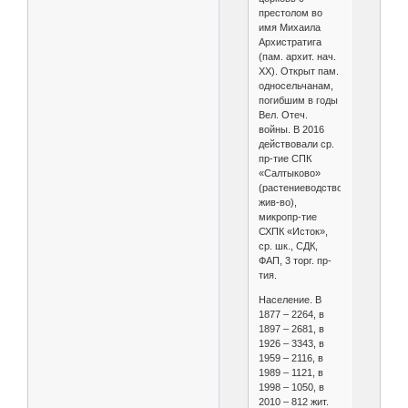
престолом во
имя Михаила
Архистратига
(пам. архит. нач.
ХХ). Открыт пам.
односельчанам,
погибшим в годы
Вел. Отеч.
войны. В 2016
действовали ср.
пр-тие СПК
«Салтыково»
(растениеводство,
жив-во),
микропр-тие
СХПК «Исток»,
ср. шк., СДК,
ФАП, 3 торг. пр-
тия.
Население. В
1877 – 2264, в
1897 – 2681, в
1926 – 3343, в
1959 – 2116, в
1989 – 1121, в
1998 – 1050, в
2010 – 812 жит.