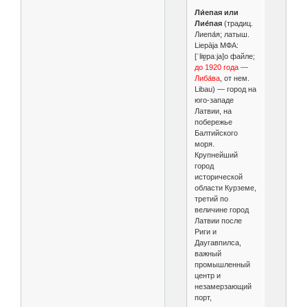
Ли́епая или
Лие́пая
(традиц.
Лиепа́я; латыш.
Liepāja МФА:
[ˈliɐ̯paːja]о файле;
до 1920 года —
Либа́ва
, от нем.
Libau) — город на
юго-западе
Латвии, на
побережье
Балтийского
моря.
Крупнейший
город
исторической
области Курземе,
третий по
величине город
Латвии после
Риги и
Даугавпилса,
важный
промышленный
центр и
незамерзающий
порт,