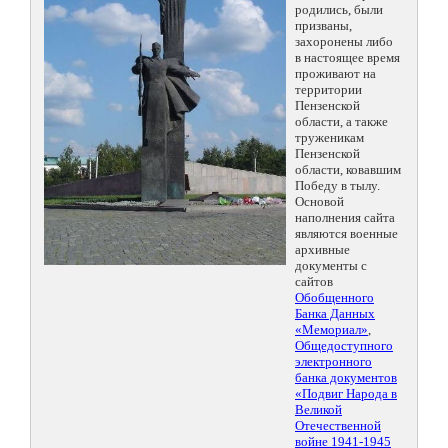
родились, были
призваны,
захоронены либо
в настоящее время
проживают на
территории
Пензенской
области, а также
труженикам
Пензенской
области, ковавшим
Победу в тылу.
Основой
наполнения сайта
являются военные
архивные
документы с
сайтов
Обобщенного
Банка Данных
«Мемориал»
,
Общедоступного
электронного
банка документов
«Подвиг Народа в
Великой
Отечественной
войне 1941-1945