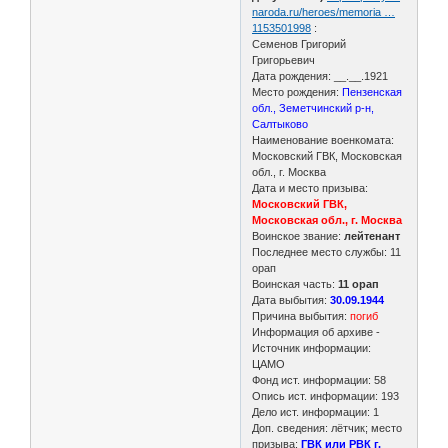
naroda.ru/heroes/memoria …
1153501998
:
Семенов Григорий
Григорьевич
Дата рождения: __.__.1921
Место рождения:
Пензенская
обл., Земетчинский р-н,
Салтыково
Наименование военкомата:
Московский ГВК, Московская
обл., г. Москва
Дата и место призыва:
Московский ГВК,
Московская обл., г. Москва
Воинское звание:
лейтенант
Последнее место службы: 11
орап
Воинская часть:
11 орап
Дата выбытия:
30.09.1944
Причина выбытия:
погиб
Информация об архиве -
Источник информации:
ЦАМО
Фонд ист. информации: 58
Опись ист. информации: 193
Дело ист. информации: 1
Доп. сведения: лётчик; место
призыва:
ГВК или РВК г.