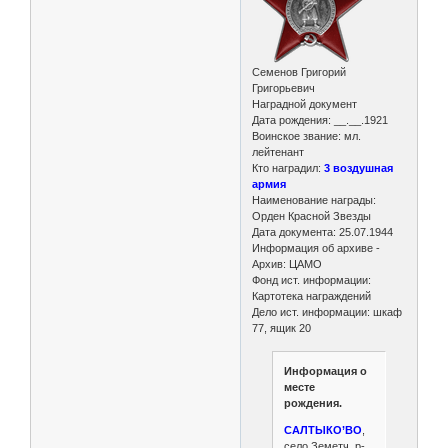
Семенов Григорий
Григорьевич
Наградной документ
Дата рождения: __.__.1921
Воинское звание: мл.
лейтенант
Кто наградил:
3 воздушная
армия
Наименование награды:
Орден Красной Звезды
Дата документа: 25.07.1944
Информация об архиве -
Архив: ЦАМО
Фонд ист. информации:
Картотека награждений
Дело ист. информации: шкаф
77, ящик 20
Информация о
месте
рождения.
САЛТЫКО’ВО
,
село Земетч. р-