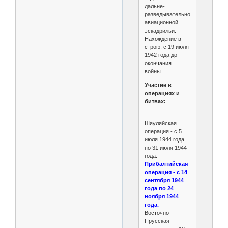
дальне-
разведывательной
авиационной
эскадрильи.
Нахождение в
строю: с 19 июля
1942 года до
окончания
войны.
Участие в
операциях и
битвах:
....
Шяуляйская
операция - с 5
июля 1944 года
по 31 июля 1944
года.
Прибалтийская
операция - с 14
сентября 1944
года по 24
ноября 1944
года.
Восточно-
Прусская