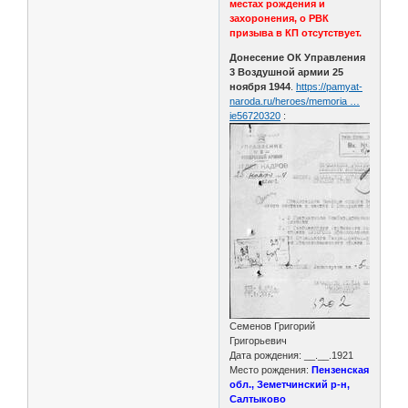
местах рождения и
захоронения, о РВК
призыва в КП отсутствует.
Донесение ОК Управления
3 Воздушной армии 25
ноября 1944
.
https://pamyat-
naroda.ru/heroes/memoria …
ie56720320
:
Семенов Григорий
Григорьевич
Дата рождения: __.__.1921
Место рождения:
Пензенская
обл., Земетчинский р-н,
Салтыково