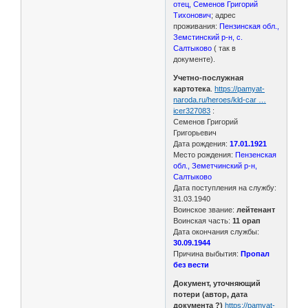
отец, Семенов Григорий
Тихонович
; адрес
проживания:
Пензинская обл.,
Земстинский р-н, с.
Салтыково
( так в
документе).
Учетно-послужная
картотека
.
https://pamyat-
naroda.ru/heroes/kld-car …
icer327083
:
Семенов Григорий
Григорьевич
Дата рождения:
17.01.1921
Место рождения:
Пензенская
обл., Земетчинский р-н,
Салтыково
Дата поступления на службу:
31.03.1940
Воинское звание:
лейтенант
Воинская часть:
11 орап
Дата окончания службы:
30.09.1944
Причина выбытия:
Пропал
без вести
Документ, уточняющий
потери (автор, дата
документа ?)
https://pamyat-