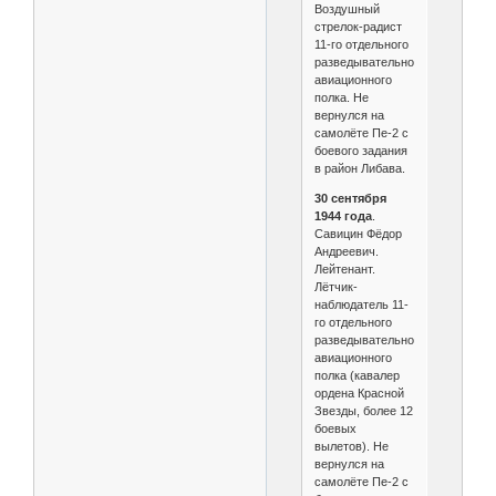
Воздушный
стрелок-радист
11-го отдельного
разведывательного
авиационного
полка. Не
вернулся на
самолёте Пе-2 с
боевого задания
в район Либава.
30 сентября
1944 года
.
Савицин Фёдор
Андреевич.
Лейтенант.
Лётчик-
наблюдатель 11-
го отдельного
разведывательного
авиационного
полка (кавалер
ордена Красной
Звезды, более 12
боевых
вылетов). Не
вернулся на
самолёте Пе-2 с