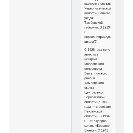
входило в состав
Чернопосельской
волости Шацкого
уезда
Тамбовской
губернии. В 1913
г. –
церковноприходская
школа[2].
С 1928 года село
являлось
центром
Морсовского
сельсовета
Земетчинского
района
Тамбовского
округа
Центрально-
Чернозёмной
области (с 1939
года — в составе
Пензенской
области). В 1934
г. – 467 дворов,
колхоз «Красное
Знамя». С 1941