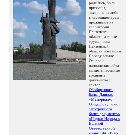
родились, были
призваны,
захоронены либо
в настоящее время
проживают на
территории
Пензенской
области, а также
труженикам
Пензенской
области, ковавшим
Победу в тылу.
Основой
наполнения сайта
являются военные
архивные
документы с
сайтов
Обобщенного
Банка Данных
«Мемориал»
,
Общедоступного
электронного
банка документов
«Подвиг Народа в
Великой
Отечественной
войне 1941-1945