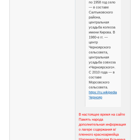
по 1958 год село
— в составе
Салтыковского
района,
центральная
усадьба колхоза
имени Кирова. В
1980-е гг. —
центр
Черноярского
сельсовета,
центральная
усадьба совхоза
«Черноярского».
С 2010 года — в
составе
Морсовского
сельсовета.
https://ru.wikipedia.org/wiki/
Чернояр
В настоящее время на сайте
Память народа
дополнительная информация
о лагере содержания в/
пленного красноармейца
Шаракина Николая Кузьмича,