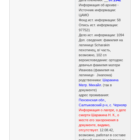
Информация об архиве -
Источник информации:
ЦАМО
Фонд ист. информации: 58
Опись ист. информации:
977521
Дело ист. информации: 1094
Доп. сведения: фамилия на
латинице Scharakin
пехотинец, в/ часть,
возможно, 102 сп
вероисповедание: ортодокс
девичья фамилия матери
Иванова (фамилия на
латинице- Jwanowa)
родственники:
Шаракина
Матр. Михайл
. (так в
документе)
адрес проживания:
Пензенская обл.,
Салтыковский р-н, с. Чернояр
Информация о лагере, о дате
смерти Шаракина Н. К., о
месте его захоронения в
документе, видимо,
отсутствует.
12.08.42,
возможно, работал в составе
рабочей команды в/пленных: