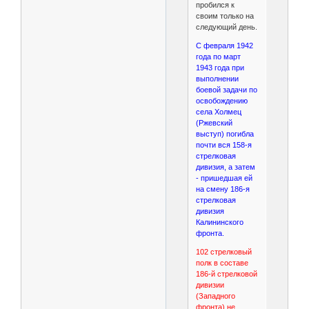
пробился к
своим только на
следующий день.
С февраля 1942
года по март
1943 года при
выполнении
боевой задачи по
освобождению
села Холмец
(Ржевский
выступ) погибла
почти вся 158-я
стрелковая
дивизия, а затем
- пришедшая ей
на смену 186-я
стрелковая
дивизия
Калининского
фронта.
102 стрелковый
полк в составе
186-й стрелковой
дивизии
(Западного
фронта) не