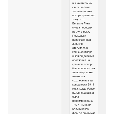
в значительной
степени была
захвачена, что
вскоре привело к
тому, что
Великие Луки
снова перешли
из рук в руки.
Поскольку
поврежденная
дивизия
отступала в
конце сентября,
бывшей дивизии
ополчения на
крайнем севере
был присвоен тот
же номер, и эта
аномалия
сохранялась до
конца июня 1943
года, когда более
поздняя дивизия
была
переименована.
186-я, ныне на
Калининском
фронте,принимала