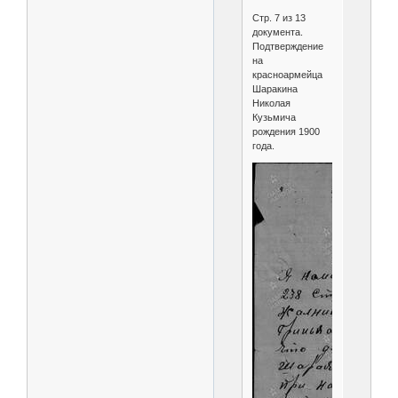
Стр. 7 из 13
документа.
Подтверждение
на
красноармейца
Шаракина
Николая
Кузьмича
рождения 1900
года.