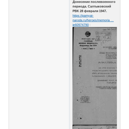
Донесение послевоенного
периода. Салтыковский
РВК 28 февраля 1947.
https://pamyat-
naroda.ru/heroes/memoria …
ie60974790
: