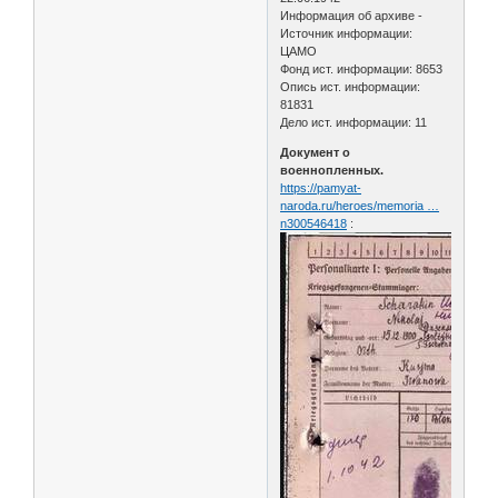
Информация об архиве -
Источник информации:
ЦАМО
Фонд ист. информации: 8653
Опись ист. информации:
81831
Дело ист. информации: 11
Документ о
военнопленных.
https://pamyat-
naroda.ru/heroes/memoria …
n300546418
: