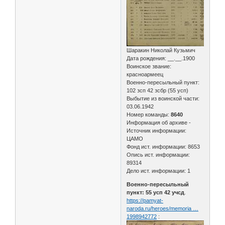
Шаракин Николай Кузьмич
Дата рождения: __.__.1900
Воинское звание:
красноармеец
Военно-пересыльный пункт:
102 зсп 42 зсбр (55 усп)
Выбытие из воинской части:
03.06.1942
Номер команды:
8640
Информация об архиве -
Источник информации:
ЦАМО
Фонд ист. информации: 8653
Опись ист. информации:
89314
Дело ист. информации: 1
Военно-пересыльный
пункт: 55 усп 42 учсд
.
https://pamyat-
naroda.ru/heroes/memoria …
1998942772
: