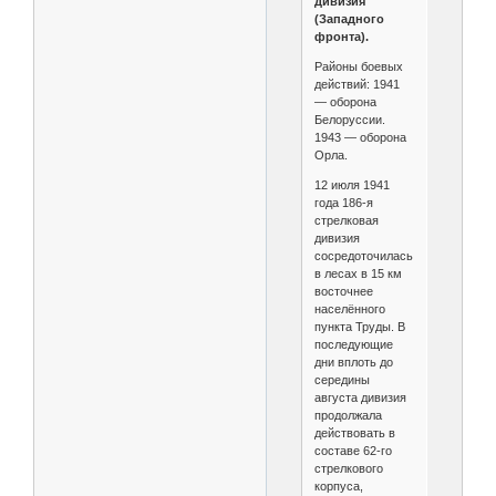
дивизия
(Западного
фронта).
Районы боевых
действий: 1941
— оборона
Белоруссии.
1943 — оборона
Орла.
12 июля 1941
года 186-я
стрелковая
дивизия
сосредоточилась
в лесах в 15 км
восточнее
населённого
пункта Труды. В
последующие
дни вплоть до
середины
августа дивизия
продолжала
действовать в
составе 62-го
стрелкового
корпуса,