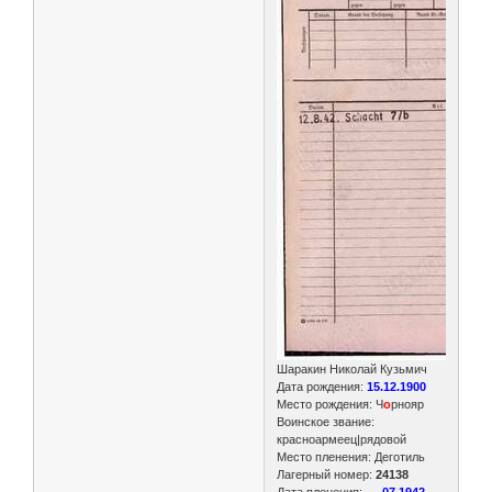
Шаракин Николай Кузьмич
Дата рождения:
15.12.1900
Место рождения: Ч
о
рнояр
Воинское звание:
красноармеец|рядовой
Место пленения: Деготиль
Лагерный номер:
24138
Дата пленения: __.
07.1942