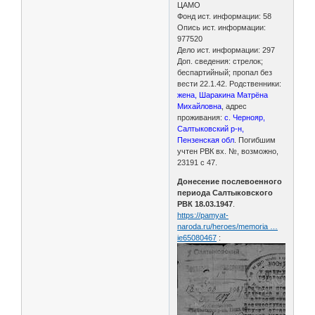
ЦАМО
Фонд ист. информации: 58
Опись ист. информации:
977520
Дело ист. информации: 297
Доп. сведения: стрелок;
беспартийный; пропал без
вести 22.1.42. Родственники:
жена, Шаракина Матрёна
Михайловна
, адрес
проживания:
с. Чернояр,
Салтыковский р-н,
Пензенская обл
. Погибшим
учтен РВК вх. №, возможно,
23191 с 47.
Донесение послевоенного
периода Салтыковского
РВК 18.03.1947
.
https://pamyat-
naroda.ru/heroes/memoria …
ie65080467
: