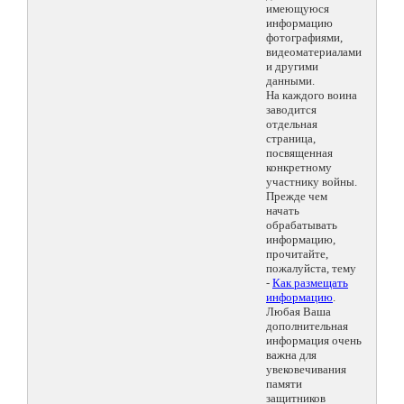
имеющуюся
информацию
фотографиями,
видеоматериалами
и другими
данными.
На каждого воина
заводится
отдельная
страница,
посвященная
конкретному
участнику войны.
Прежде чем
начать
обрабатывать
информацию,
прочитайте,
пожалуйста, тему
-
Как размещать
информацию
.
Любая Ваша
дополнительная
информация очень
важна для
увековечивания
памяти
защитников