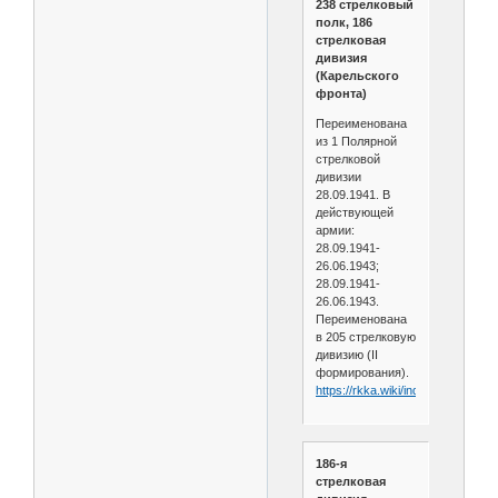
238 стрелковый
полк, 186
стрелковая
дивизия
(Карельского
фронта)
Переименована
из 1 Полярной
стрелковой
дивизии
28.09.1941. В
действующей
армии:
28.09.1941-
26.06.1943;
28.09.1941-
26.06.1943.
Переименована
в 205 стрелковую
дивизию (II
формирования).
https://rkka.wiki/index.php/238
186-я
стрелковая