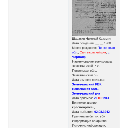
Шаракин Николай Кузьмич
Дата рождения: __.__.1900
Место рождения:
Пензенская
обл
.,
Салтыковский р-н
,
с.
Чернояр
Наименование военкомата:
Земетчинский РВК,
Пензенская обл.,
Земетчинский р-н
Дата и место призыва:
Земетчинский РВК,
Пензенская обл.,
Земетчинский р-н
Дата призыва:
29
.
09
.
1941
Воинское звание:
красноармеец
Дата выбытия:
02.08.1942
Причина выбытия: убит
Информация об архиве -
Источник информации: