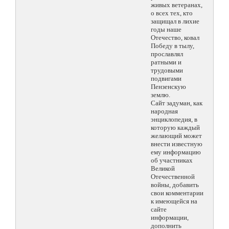
живых ветеранах,
о всех тех, кто
защищал в лихие
годы наше
Отечество, ковал
Победу в тылу,
прославлял
ратными и
трудовыми
подвигами
Пензенскую
землю.
Сайт задуман, как
народная
энциклопедия, в
которую каждый
желающий может
внести известную
ему информацию
об участниках
Великой
Отечественной
войны, добавить
свои комментарии
к имеющейся на
сайте
информации,
дополнить