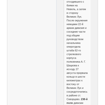
отходившего с
боями на
Невель, а затем
в сторону
Великих Лук.
После окружения
немцами 22-й
армии дивизия и
соседние части
под общим
руководством
начальника
оперотдела
штаба 62-го
стрелкового
корпуса
полковника А. Г.
Шацкова к
исходу 27
августа прорвала
кольцо в шести
километрах к
востоку от
Великих Лук и
сосредоточились
в районе ст.
Скворцово.
238-й
полк
дивизии