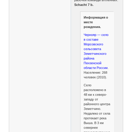
Schacht 7 b.
Информация о
месте
рождения.
Чернояр — село
в составе
Морсовского
сельсовета
Земетчинского
района
Пензенской
области России
.
Население: 268
человек (2010).
Село
расположено в
48 км к северо-
западу от
районного центра
Земетчино.
Недалеко от села
протекает река
Выша. В 3 км
севернее