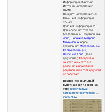
Информация об архиве -
Источник информации:
ЦАМО
Фонд ист. информации: 58
Опись ист. информации:
977520
Дело ист. информации: 201
Доп. сведения: стрелок;
беспартийный. Родственники:
жена, Шаракина Матрёна
Михайловна
, адрес
проживания:
Морсовский с/с,
Салтыковский р-н,
Пензенская обл
. (так в
документе.)
Сведения о
конкретном месте его
рождения и проживания
родственников этот документ
не содержит.
Военно-пересыльный
пункт: 102 зсп 42 зсбр (55
усп)
.
https://pamyat-
naroda.ru/heroes/memoria …
990217812/