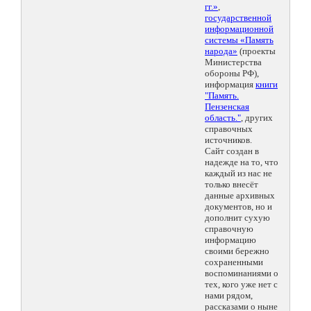
гг.»
,
государственной
информационной
системы «Память
народа»
(проекты
Министерства
обороны РФ),
информация
книги
"Память.
Пензенская
область."
, других
справочных
источников.
Сайт создан в
надежде на то, что
каждый из нас не
только внесёт
данные архивных
документов, но и
дополнит сухую
справочную
информацию
своими бережно
сохраненными
воспоминаниями о
тех, кого уже нет с
нами рядом,
рассказами о ныне