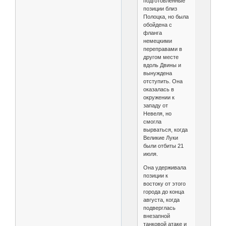
подготовленные
позиции близ
Полоцка, но была
обойдена с
фланга
немецкими
переправами в
другом месте
вдоль Двины и
вынуждена
отступить. Она
оказалась в
окружении к
западу от
Невеля, но
смогла
вырваться, когда
Великие Луки
были отбиты 21
июля.
Она удерживала
позиции к
востоку от этого
города до конца
августа, когда
подверглась
внезапной
танковой атаке и