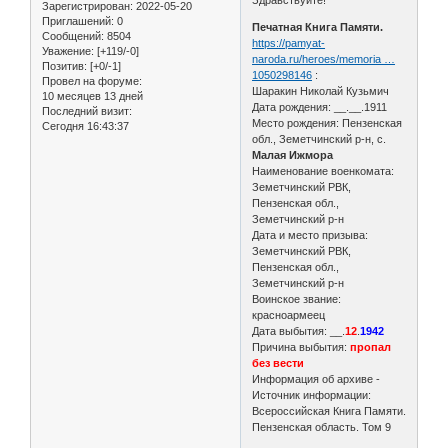
Зарегистрирован
: 2022-05-20
Приглашений:
0
Печатная Книга Памяти.
Сообщений:
8504
https://pamyat-
Уважение:
[+119/-0]
naroda.ru/heroes/memoria …
Позитив:
[+0/-1]
1050298146
:
Провел на форуме:
Шаракин Николай Кузьмич
10 месяцев 13 дней
Дата рождения: __.__.1911
Последний визит:
Место рождения: Пензенская
Сегодня 16:43:37
обл., Земетчинский р-н, с.
Малая Ижмора
Наименование военкомата:
Земетчинский РВК,
Пензенская обл.,
Земетчинский р-н
Дата и место призыва:
Земетчинский РВК,
Пензенская обл.,
Земетчинский р-н
Воинское звание:
красноармеец
Дата выбытия: __.
12
.
1942
Причина выбытия:
пропал
без вести
Информация об архиве -
Источник информации:
Всероссийская Книга Памяти.
Пензенская область. Том 9