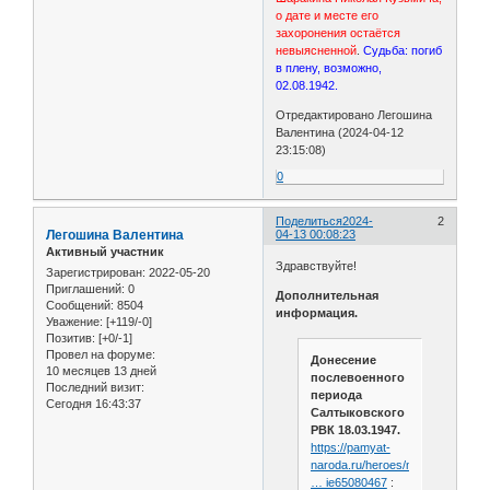
о дате и месте его
захоронения остаётся
невыясненной
.
Судьба: погиб
в плену, возможно,
02.08.1942.
Отредактировано Легошина
Валентина (2024-04-12
23:15:08)
0
Поделиться
2024-
2
Легошина Валентина
04-13 00:08:23
Активный участник
Здравствуйте!
Зарегистрирован
: 2022-05-20
Приглашений:
0
Дополнительная
Сообщений:
8504
информация.
Уважение:
[+119/-0]
Позитив:
[+0/-1]
Провел на форуме:
Донесение
10 месяцев 13 дней
послевоенного
Последний визит:
периода
Сегодня 16:43:37
Салтыковского
РВК 18.03.1947.
https://pamyat-
naroda.ru/heroes/memoria
… ie65080467
: