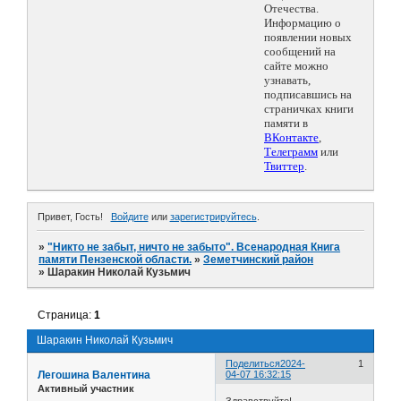
Отечества.
Информацию о
появлении новых
сообщений на
сайте можно
узнавать,
подписавшись на
страничках книги
памяти в
ВКонтакте
,
Телеграмм
или
Твиттер
.
Привет, Гость!
Войдите
или
зарегистрируйтесь
.
»
"Никто не забыт, ничто не забыто". Всенародная Книга
памяти Пензенской области.
»
Земетчинский район
»
Шаракин Николай Кузьмич
Страница:
1
Шаракин Николай Кузьмич
Поделиться
2024-
1
Легошина Валентина
04-07 16:32:15
Активный участник
Здравствуйте!