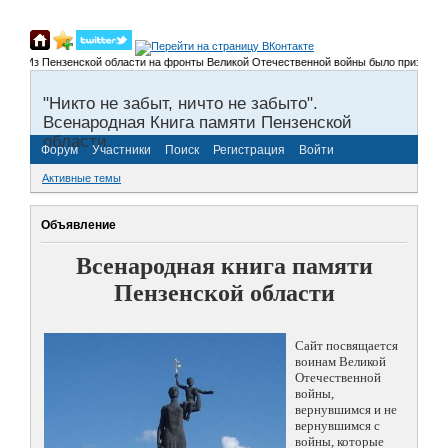
Из Пензенской области на фронты Великой Отечественной войны было призвано более 3
"Никто не забыт, ничто не забыто".
Всенародная Книга памяти Пензенской
области.
Форум
Участники
Поиск
Регистрация
Войти
Активные темы
Объявление
Всенародная книга памяти
Пензенской области
Сайт посвящается
воинам Великой
Отечественной
войны,
вернувшимся и не
вернувшимся с
войны, которые