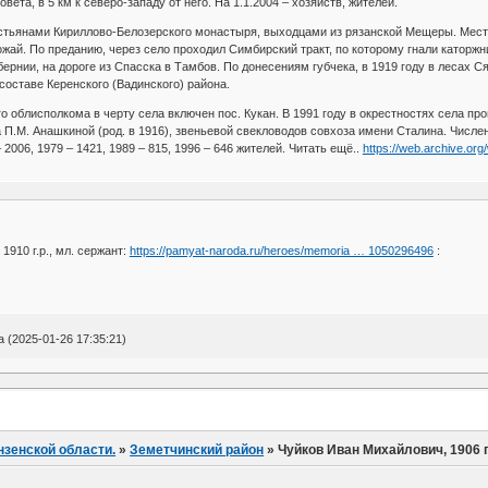
ета, в 5 км к северо-западу от него. На 1.1.2004 – хозяйств, жителей.
естьянами Кириллово-Белозерского монастыря, выходцами из рязанской Мещеры. Местн
ай. По преданию, через село проходил Симбирский тракт, по которому гнали каторжни
бернии, на дороге из Спасска в Тамбов. По донесениям губчека, в 1919 году в лесах
 составе Керенского (Вадинского) района.
 облисполкома в черту села включен пос. Кукан. В 1991 году в окрестностях села пр
П.М. Анашкиной (род. в 1916), звеньевой свекловодов совхоза имени Сталина. Численно
– 2006, 1979 – 1421, 1989 – 815, 1996 – 646 жителей. Читать ещё..
https://web.archive.o
1910 г.р., мл. сержант:
https://pamyat-naroda.ru/heroes/memoria … 1050296496
:
(2025-01-26 17:35:21)
нзенской области.
»
Земетчинский район
»
Чуйков Иван Михайлович, 1906 г