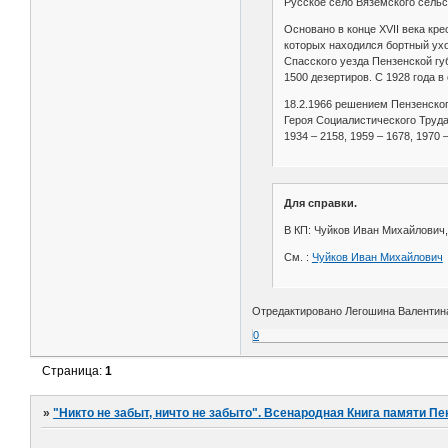
Русское село Вяземского сельсов
Основано в конце XVII века кр
которых находился бортный ухож
Спасского уезда Пензенской гу
1500 дезертиров. С 1928 года в
18.2.1966 решением Пензенского
Героя Социалистического Труда 
1934 – 2158, 1959 – 1678, 1970 
Для справки.
В КП: Чуйков Иван Михайлович, 
См. :
Чуйков Иван Михайлович
Отредактировано Легошина Валентина 
0
Страница:
1
»
"Никто не забыт, ничто не забыто". Всенародная Книга памяти Пе