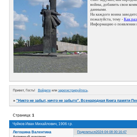
войны, добавить свои ко
данными.
На каждого воина заводит
пожалуйста, тему -
Как ра
Информацию о появлении н
Привет, Гость!
Войдите
или
зарегистрируйтесь
.
»
"Никто не забыт, ничто не забыто". Всенародная Книга памяти Пе
Страница:
1
Чуйков Иван Михайлович, 1906 г.р.
Легошина Валентина
Поделиться
2024-04-08 00:16:47
Активный участник