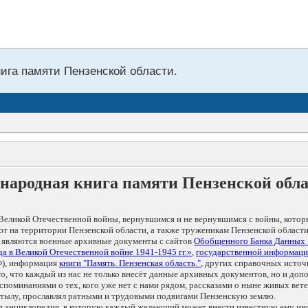
нига памяти Пензенской области.
народная книга памяти Пензенской обл
Великой Отечественной войны, вернувшимся и не вернувшимся с войны, котор
т на территории Пензенской области, а также труженикам Пензенской области
 являются военные архивные документы с сайтов
Обобщенного Банка Данных
а в Великой Отечественной войне 1941-1945 гг.»
,
государственной информаци
), информация
книги "Память. Пензенская область."
, других справочных источ
 то, что каждый из нас не только внесёт данные архивных документов, но и 
оминаниями о тех, кого уже нет с нами рядом, рассказами о ныне живых ветер
в тылу, прославлял ратными и трудовыми подвигами Пензенскую землю.
ая энциклопедия, в которую каждый желающий может внести известную ему и