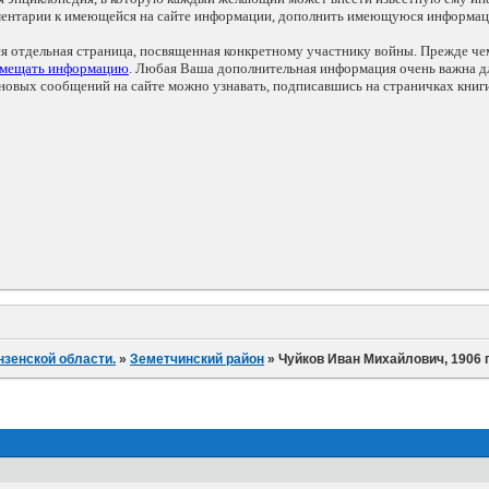
мментарии к имеющейся на сайте информации, дополнить имеющуюся информа
ся отдельная страница, посвященная конкретному участнику войны. Прежде ч
змещать информацию
. Любая Ваша дополнительная информация очень важна дл
овых сообщений на сайте можно узнавать, подписавшись на страничках книг
нзенской области.
»
Земетчинский район
»
Чуйков Иван Михайлович, 1906 г