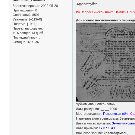
Здравствуйте!
Зарегистрирован
: 2022-05-20
Приглашений:
0
Во Всероссийской Книге Памяти Пензе
Сообщений:
8501
Уважение:
[+119/-0]
Донесение послевоенного периода
Позитив:
[+0/-1]
Провел на форуме:
10 месяцев 13 дней
Последний визит:
Сегодня 16:09:36
Чуйков Иван Михайлович
Дата рождения: __.__.1906
Место рождения:
Пензенская обл.
,
Са
Наименование военкомата: Земетчинс
Дата и место призыва:
Земетчинский 
Дата призыва:
17.07.1941
Воинское звание:
красноармеец