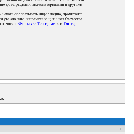
цию фотографиями, видеоматериалами и другими
ем начать обрабатывать информацию, прочитайте,
я увековечивания памяти защитников Отечества.
и памяти в
ВКонтакте
,
Телеграмм
или
Твиттер
.
.р.
1