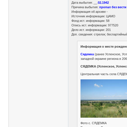
Дата выбытия: __.
02.1942
Причина выбытия:
пропал без вести
Информация об архиве -
Источник информации: ЦАМО
Фонд ист. информации: 58
Опись ист. информации: 977520
Дело ист. информации: 201
Доп. сведения: стрелок; беспартийный
Информация о месте рожден
Сядемка
(ранее Успенское, Ус
западной окраине региона в 206
СЯДЕМКА (Успенское, Успенс
Центральная часть села СЯДЕМ
Фото c. СЯДЕМКА