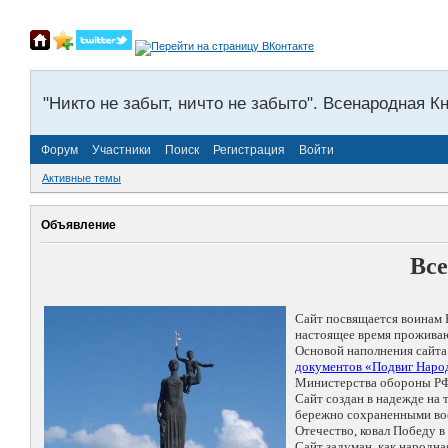
"Никто не забыт, ничто не забыто". Всенародная К
Форум
Участники
Поиск
Регистрация
Войти
Активные темы
Объявление
Все
Сайт посвящается воинам 
настоящее время проживаю
Основой наполнения сайта
документов «Подвиг Народ
Министерства обороны РФ
Сайт создан в надежде на
бережно сохраненными восп
Отечество, ковал Победу 
Сайт задуман, как народн