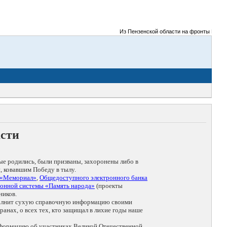
Из Пензенской области на фронты Великой 
асти
ые родились, были призваны, захоронены либо в
, ковавшим Победу в тылу.
 «Мемориал»
,
Общедоступного электронного банка
онной системы «Память народа»
(проекты
ников.
дополнит сухую справочную информацию своими
анах, о всех тех, кто защищал в лихие годы наше
нформацию об участниках Великой Отечественной