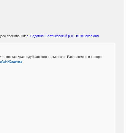
дрес проживания:
с. Сядемка, Салтыковский р-н, Пензенская обл
.
ит в состав Краснодубравского сельсовета. Расположено в северо-
org/wiki/Сядемка