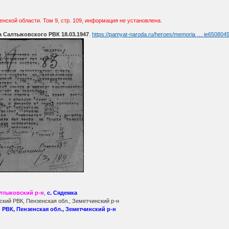
нской области. Том 9, стр. 109, информация не установлена.
 Салтыковского РВК 18.03.1947
.
https://pamyat-naroda.ru/heroes/memoria … ie650804
лтыковский р-н
,
с. Сядемка
кий РВК, Пензенская обл., Земетчинский р-н
РВК, Пензенская обл., Земетчинский р-н