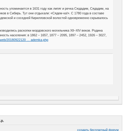
ость упоминается в 1631 году как липяг и речка Сюдадим, Сядадим, на
ков в Сибирь. Тут они отдыхали: «Сядем-ка!». С 1780 года в составе
 Сядемской и соседней Кирилловской волостей одновременно скрывалось
оизводились раскопки мордовского могильника XII–XIV веков. Родина
сть населения: в 1862 – 1657, 1877 – 2095, 1897 – 2452, 1926 – 3027,
rg/web/20180922120 … ademka.php
.р.
создать бесплатный форум