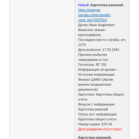
Новый
.
Картотека ранений
https://pamyat-
naroda.ru/heroes/kld-
card_ran74297914
:
Дунин Иван Андреевич
Воинское звание:
красноармеец
Последнее место службы: в/ч
1276
Дата выбытия: 17.03.1942
Причина выбытия:
эвакуирован в тыл
Госпиталь: ВГ 291
Информация об архиве -
Источник информации:
Филиал ЦАМО (Архив
военно-медицинских
документов)
Картотека: Картотека общего
учета
Фонд ист. информации:
Картотека ранений
Опись ист. информации:
Картотека общего учета
Номер ящика: 070-34
Дата рождения отсутствует.
Картотека ранений.