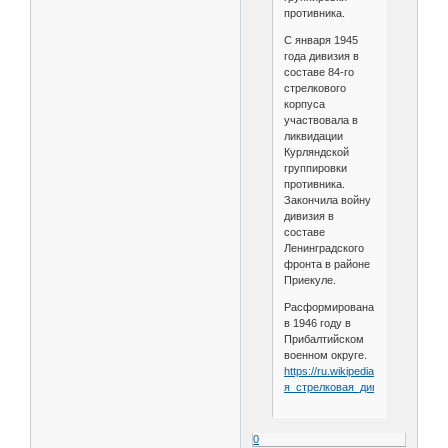
противника.
С января 1945
года дивизия в
составе 84-го
стрелкового
корпуса
участвовала в
ликвидации
Курляндской
группировки
противника.
Закончила войну
дивизия в
составе
Ленинградского
фронта в районе
Приекуле.
Расформирована
в 1946 году в
Прибалтийском
военном округе.
https://ru.wikipedia.org/wiki/332-
я_стрелковая_дивизия
0