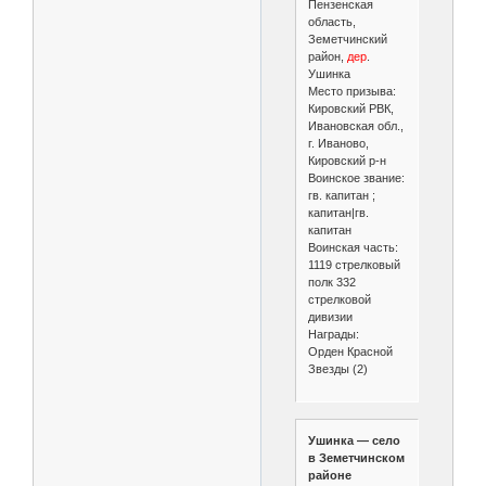
Пензенская
область,
Земетчинский
район,
дер
.
Ушинка
Место призыва:
Кировский РВК,
Ивановская обл.,
г. Иваново,
Кировский р-н
Воинское звание:
гв. капитан ;
капитан|гв.
капитан
Воинская часть:
1119 стрелковый
полк 332
стрелковой
дивизии
Награды:
Орден Красной
Звезды (2)
Ушинка — село
в Земетчинском
районе