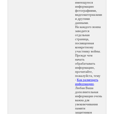
имеющуюся
информацию
фотографиями,
видеоматериалами
и другими
данными.
На каждого воина
заводится
отдельная
страница,
посвященная
конкретному
участнику войны.
Прежде чем
начать
обрабатывать
информацию,
прочитайте,
пожалуйста, тему
-
Как размещать
информацию
.
Любая Ваша
дополнительная
информация очень
важна для
увековечивания
памяти
защитников