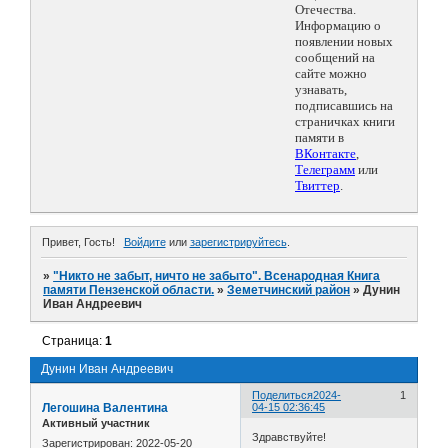
Отечества.
Информацию о
появлении новых
сообщений на
сайте можно
узнавать,
подписавшись на
страничках книги
памяти в
ВКонтакте
,
Телеграмм
или
Твиттер
.
Привет, Гость!
Войдите
или
зарегистрируйтесь
.
»
"Никто не забыт, ничто не забыто". Всенародная Книга
памяти Пензенской области.
»
Земетчинский район
»
Дунин
Иван Андреевич
Страница:
1
Дунин Иван Андреевич
Поделиться
2024-
1
Легошина Валентина
04-15 02:36:45
Активный участник
Здравствуйте!
Зарегистрирован
: 2022-05-20