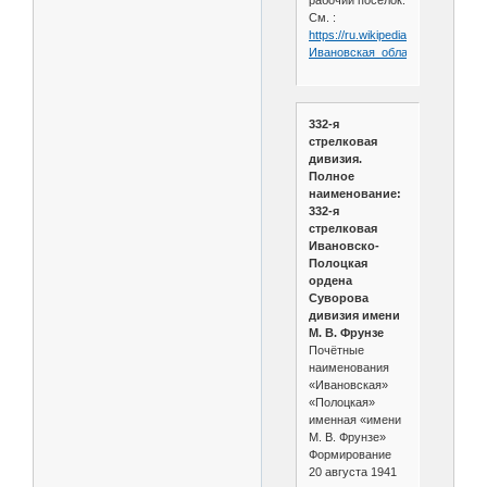
См. :
https://ru.wikipedia.org/wiki/
Ивановская_область
332-я
стрелковая
дивизия.
Полное
наименование:
332-я
стрелковая
Ивановско-
Полоцкая
ордена
Суворова
дивизия имени
М. В. Фрунзе
Почётные
наименования
«Ивановская»
«Полоцкая»
именная «имени
М. В. Фрунзе»
Формирование
20 августа 1941