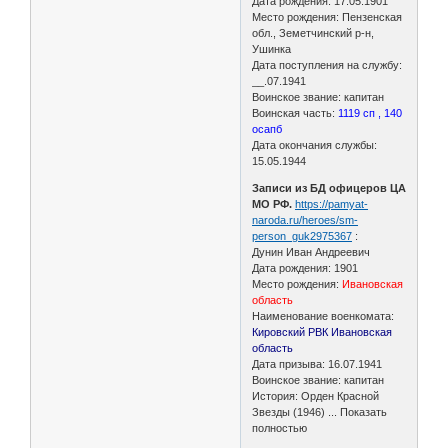
Дата рождения: 17.05.1901
Место рождения: Пензенская
обл., Земетчинский р-н,
Ушинка
Дата поступления на службу:
__.07.1941
Воинское звание: капитан
Воинская часть:
1119 сп , 140
осапб
Дата окончания службы:
15.05.1944
Записи из БД офицеров ЦА
МО РФ.
https://pamyat-
naroda.ru/heroes/sm-
person_guk2975367
:
Дунин Иван Андреевич
Дата рождения: 1901
Место рождения:
Ивановская
область
Наименование военкомата:
Кировский РВК Ивановская
область
Дата призыва: 16.07.1941
Воинское звание: капитан
История: Орден Красной
Звезды (1946) ... Показать
полностью