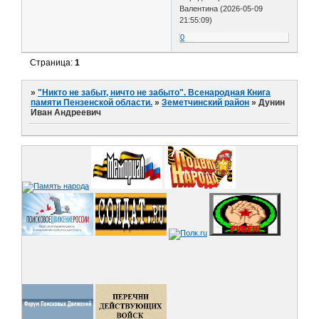
Валентина (2026-05-09
21:55:09)
0
Страница:
1
»
"Никто не забыт, ничто не забыто". Всенародная Книга
памяти Пензенской области.
»
Земетчинский район
»
Дунин
Иван Андреевич