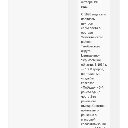
октября 1913
года.
С 1928 года село
являлось
центром
сельсовета в
составе
Земетчинского
района
Тамбовского
округа
Центрально-
Чернозёмной
области. В 1934 г.
— 1368 дворов,
центральные
усадьбы
колхозов
«Победа», «3-й
райсъезд» (в
честь 3-го
районного
съезда Советов,
принявшего
решение о
массовой
коллективизации