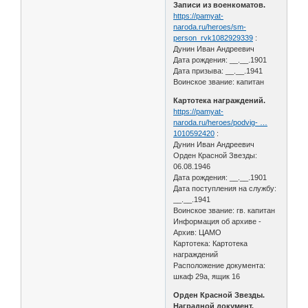
Записи из военкоматов.
https://pamyat-
naroda.ru/heroes/sm-
person_rvk1082929339
:
Дунин Иван Андреевич
Дата рождения: __.__.1901
Дата призыва: __.__.1941
Воинское звание: капитан
Картотека награждений.
https://pamyat-
naroda.ru/heroes/podvig- …
1010592420
:
Дунин Иван Андреевич
Орден Красной Звезды:
06.08.1946
Дата рождения: __.__.1901
Дата поступления на службу:
__.__.1941
Воинское звание: гв. капитан
Информация об архиве -
Архив: ЦАМО
Картотека: Картотека
награждений
Расположение документа:
шкаф 29а, ящик 16
Орден Красной Звезды.
Наградной документ.