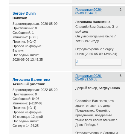
Поделиться
2026-
2
Sergey Dunin
05-09 13:44:03
Новичок
Легошина Валентина
Зарегистрирован
: 2026-05-09
Спасибо Вам большое. Это
Приглашений:
0
мой дед.
Сообщений:
1
Он умер когда мне было 7
Уважение:
[+0/-0]
лет В 1975 году
Позитив:
[+0/-0]
Провел на форуме:
Отредактировано Sergey
5 минут
Dunin (2026-05-09 13:45:34)
Последний визит:
2026-05-09 13:45:35
0
Поделиться
2026-
3
Легошина Валентина
05-09 21:50:05
Активный участник
Добрый вечер,
Sergey Dunin
Зарегистрирован
: 2022-05-20
!
Приглашений:
0
Сообщений:
8496
Спасибо и Вам за то, что
Уважение:
[+119/-0]
храните память о деде.
Позитив:
[+0/-1]
Поздравляю, Сергей, с
Провел на форуме:
праздником, поздравьте
10 месяцев 12 дней
также всех своих близких с
Последний визит:
Днем Победы !
Сегодня 14:24:25
Отредактировано Легошина