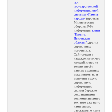
гг.»
,
государственной
информационной
системы «Память
народа»
(проекты
Министерства
обороны РФ),
информация
книги
"Память.
Пензенская
область."
, других
справочных
источников.
Сайт создан в
надежде на то, что
каждый из нас не
только внесёт
данные архивных
документов, но и
дополнит сухую
справочную
информацию
своими бережно
сохраненными
воспоминаниями о
тех, кого уже нет с
нами рядом,
рассказами о ныне