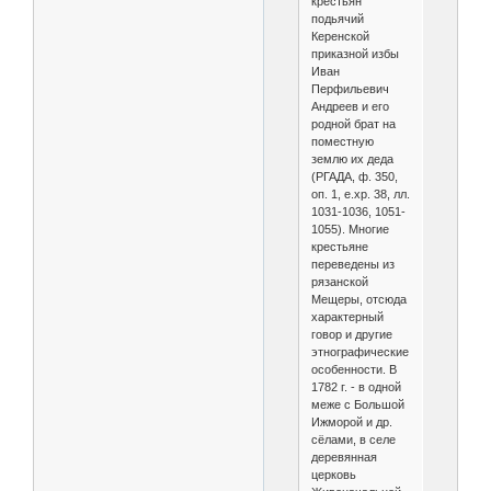
крестьян
подьячий
Керенской
приказной избы
Иван
Перфильевич
Андреев и его
родной брат на
поместную
землю их деда
(РГАДА, ф. 350,
оп. 1, е.хр. 38, лл.
1031-1036, 1051-
1055). Многие
крестьяне
переведены из
рязанской
Мещеры, отсюда
характерный
говор и другие
этнографические
особенности. В
1782 г. - в одной
меже с Большой
Ижморой и др.
сёлами, в селе
деревянная
церковь