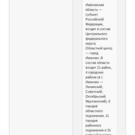
Ива́новская
о́бласть —
субъект
Российской
Федерации,
входит в состав
Центрального
федерального
округа.
Областной центр
— город
Иваново. B
состав области
входят 21 район,
4 городских
района (в г.
Иваново —
Ленинский,
Советский,
Октябрьский,
Фрунзенский), 6
городов
областного
подчинения, 11
городов
районного
подчинения и 31
рабочий посёлок.