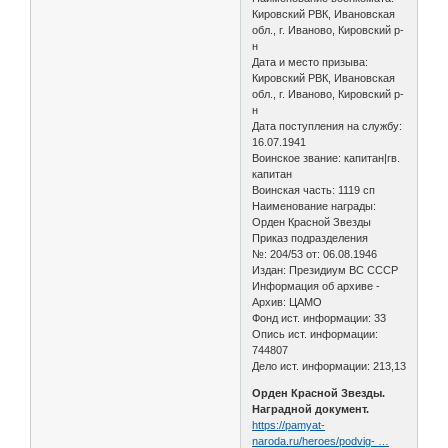
Кировский РВК, Ивановская
обл., г. Иваново, Кировский р-
н
Дата и место призыва:
Кировский РВК, Ивановская
обл., г. Иваново, Кировский р-
н
Дата поступления на службу:
16.07.1941
Воинское звание: капитан|гв.
капитан
Воинская часть: 1119 сп
Наименование награды:
Орден Красной Звезды
Приказ подразделения
№: 204/53 от: 06.08.1946
Издан: Президиум ВС СССР
Информация об архиве -
Архив: ЦАМО
Фонд ист. информации: 33
Опись ист. информации:
744807
Дело ист. информации: 213,13
Орден Красной Звезды.
Наградной документ.
https://pamyat-
naroda.ru/heroes/podvig- …