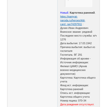
Новый
.
Картотека ранений
.
https://pamyat-
naroda.ru/heroes/kld-
card_ran74297911
:
Дунин Иван Андреевич
Воинское звание: рядовой
Последнее место службы: в/ч
1276
Дата выбытия: 17.03.1942
Причина выбытия: выбыл из
госпиталя
Госпиталь: ВГ 291
Информация об архиве -
Источник информации:
Филиал ЦАМО (Архив
военно-медицинских
документов)
Картотека: Картотека общего
учета
Фонд ист. информации:
Картотека ранений
Опись ист. информации:
Картотека общего учета
Номер ящика: 070-34
Дата рождения отсутствует.