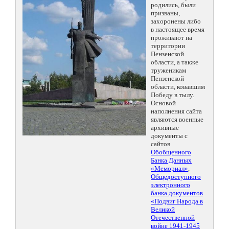
родились, были
призваны,
захоронены либо
в настоящее время
проживают на
территории
Пензенской
области, а также
труженикам
Пензенской
области, ковавшим
Победу в тылу.
Основой
наполнения сайта
являются военные
архивные
документы с
сайтов
Обобщенного
Банка Данных
«Мемориал»
,
Общедоступного
электронного
банка документов
«Подвиг Народа в
Великой
Отечественной
войне 1941-1945