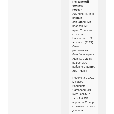
Пензенской
области
России
.
Административный
центр и
единственный
населённый
пункт Ушинского
сельсовета.
Население : 893
человека (2021).
Село
расположено
близ берега реки
Ушинка в 21 км
на восток от
районного центра
Земетчино.
Поселена в 1711
г. князем
Василием
Сафаровичем
Кугушевым; в
1712 г. сюда
перевели 2 двора
с двумя семьями
дворовых