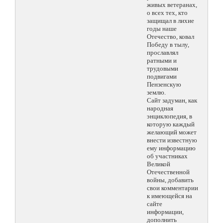
живых ветеранах,
о всех тех, кто
защищал в лихие
годы наше
Отечество, ковал
Победу в тылу,
прославлял
ратными и
трудовыми
подвигами
Пензенскую
землю.
Сайт задуман, как
народная
энциклопедия, в
которую каждый
желающий может
внести известную
ему информацию
об участниках
Великой
Отечественной
войны, добавить
свои комментарии
к имеющейся на
сайте
информации,
дополнить