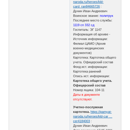
naroda.ru/heroes/kld-
card_ran84665726
:
Дунин Иван Андреевич
Воинское звание:
политрук
Последнее место службы:
1119 сп 332 сд
Госпиталь: ЭГ 1147
Информация об архиве -
Источник информации:
Филиал ЦАМО (Архив
военно-медицинских
документов)
Картотека: Картотека общего
учета. Офицерский состав
Фонд ист. информации:
Картотека ранений
Опись ист. информации:
Картотека общего учета.
Офицерский состав
Номер ящика: 104-11
Даты в документе
отсутствуют.
Учетно-послужная
картотека.
https://pamyat-
naroda.ru/heroes/kld-car …
cer4184003
:
Дунин Иван Андреевич