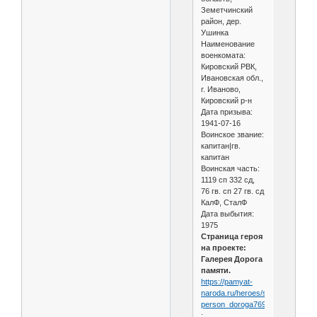
Земетчинский
район, дер.
Ушинка
Наименование
военкомата:
Кировский РВК,
Ивановская обл.,
г. Иваново,
Кировский р-н
Дата призыва:
1941-07-16
Воинское звание:
капитан|гв.
капитан
Воинская часть:
1119 сп 332 сд,
76 гв. сп 27 гв. сд
КалФ, СталФ
Дата выбытия:
1975
Страница героя
на проекте:
Галерея Дорога
памяти.
https://pamyat-
naroda.ru/heroes/sm-
person_doroga769010
: