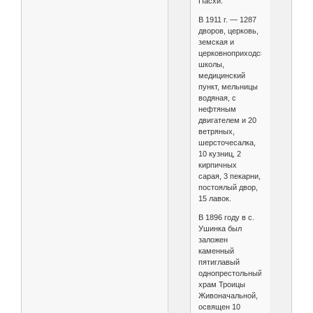
Пасхи.
В 1911 г. — 1287
дворов, церковь,
земская и
церковноприходская
школы,
медицинский
пункт, мельницы
водяная, с
нефтяным
двигателем и 20
ветряных,
шерсточесалка,
10 кузниц, 2
кирпичных
сарая, 3 пекарни,
постоялый двор,
15 лавок.
В 1896 году в с.
Ушинка был
заложен
каменный
пятиглавый
однопрестольный
храм Троицы
Живоначальной,
освящен 10