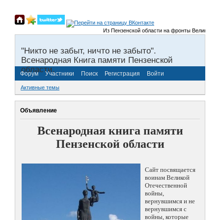
Из Пензенской области на фронты Великой Отечест
"Никто не забыт, ничто не забыто".
Всенародная Книга памяти Пензенской
области.
Форум
Участники
Поиск
Регистрация
Войти
Активные темы
Объявление
Всенародная книга памяти
Пензенской области
Сайт посвящается
воинам Великой
Отечественной
войны,
вернувшимся и не
вернувшимся с
войны, которые