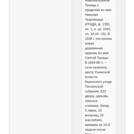
Живоначальной
Троицы с
приделом во имя
Николая
Чудотворца
(РГАДА, ф. 1355,
оп. 1, е. хр. 1040,
лл. 14 об.–16). В
1838 г. построена
новая
деревянная
церковь во имя
Святой Троицы.
В 1864-80 гг. –
село казенное,
центр Ушинской
волости
Керенского уезда
Пензенской
губернии, 633
двора, церковь,
земское
училище, базар,
5 лавок, 15
мельниц, 15
маслобоен,
ярмарка на 10-й
неделе после