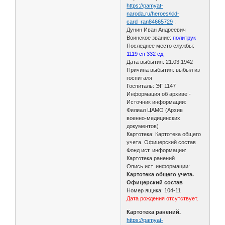
https://pamyat-
naroda.ru/heroes/kld-
card_ran84665729
:
Дунин Иван Андреевич
Воинское звание:
политрук
Последнее место службы:
1119 сп 332 сд
Дата выбытия: 21.03.1942
Причина выбытия: выбыл из
госпиталя
Госпиталь: ЭГ 1147
Информация об архиве -
Источник информации:
Филиал ЦАМО (Архив
военно-медицинских
документов)
Картотека: Картотека общего
учета. Офицерский состав
Фонд ист. информации:
Картотека ранений
Опись ист. информации:
Картотека общего учета.
Офицерский состав
Номер ящика: 104-11
Дата рождения отсутствует.
Картотека ранений.
https://pamyat-