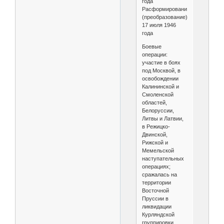
года
Расформирование
(преобразование)
17 июля 1946
года
Боевые
операции:
участие в боях
под Москвой, в
освобождении
Калининской и
Смоленской
областей,
Белоруссии,
Литвы и Латвии,
в Режицко-
Двинской,
Рижской и
Мемельской
наступательных
операциях;
сражалась на
территории
Восточной
Пруссии в
ликвидации
Курляндской
группировки