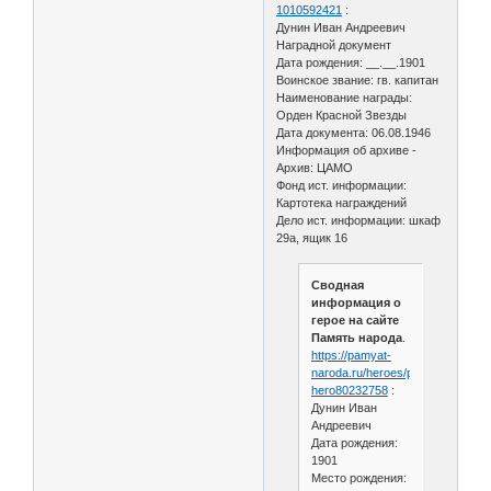
1010592421
:
Дунин Иван Андреевич
Наградной документ
Дата рождения: __.__.1901
Воинское звание: гв. капитан
Наименование награды:
Орден Красной Звезды
Дата документа: 06.08.1946
Информация об архиве -
Архив: ЦАМО
Фонд ист. информации:
Картотека награждений
Дело ист. информации: шкаф
29а, ящик 16
Сводная
информация о
герое на сайте
Память народа
.
https://pamyat-
naroda.ru/heroes/person-
hero80232758
:
Дунин Иван
Андреевич
Дата рождения:
1901
Место рождения: