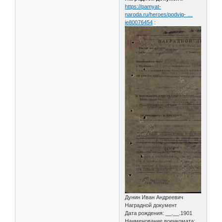
https://pamyat-
naroda.ru/heroes/podvig- …
ie80076454
:
Дунин Иван Андреевич
Наградной документ
Дата рождения: __.__.1901
Наименование военкомата: