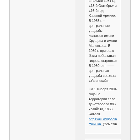
в начале 1931 г.),
«13-й Октябрь» и
«16-й год
Красной Армии».
В 1955 г. –
центральные
усадьбы
колхозов имени
Хрущева и имени
Маленкова. В
1959 г. при селе
была небольшая
гидроэлектростанция.
В 1980-е гг. ——
центральная
усадьба совхоза
«Ушинский».
На 1 января 2004
года на
территории села
действовало 886
хозяйств, 1863
жителя.
https://ru.wikipedia.org/wiki/
Ушинка_
(Земетчинский_район)