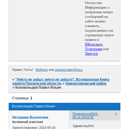
Отечества.
Информацию о
появлении новых
сообщений на
сайте можно
узнавать,
подписавшись на
страничках книги
памяти в
ВКонтакте
,
Телеграмм
или
Твиттер
.
Привет, Гость!
Войдите
или
зарегистрируйтесь
.
»
"Никто не забыт, ничто не забыто". Всенародная Книга
памяти Пензенской области.
»
Нижнеломовский район
»
Колокольцев Павел Ильич
Страница:
1
Колокольцев Павел Ильич
Поделиться
2024-
1
Легошина Валентина
05-31 16:54:32
Активный участник
Здравствуйте!
Зарегистрирован
: 2022-05-20