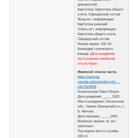
документов)
Картотека: Картотека общего
учета. Офицерский состав
Фонд ист. информации:
Картотека ранений
Опись ист. информации:
Картотека общего учета.
Офицерский состав
Номер ящика: 100-18
Командир стрелкового
взвода.
Даты рождения,
поступления и выбытия
отсутствуют.
Именной список части.
https://pamyat-
naroda.ru/heroes/isp-che …
sok7924559
:
Колокольцев Павел Ильич
Дата рождения: __.__.1922
Место рождения: Пензенская
обл., Нижне-Ломовский р-н, с.
Б. Мичное
Дата призыва: __.__.1941
Воинское звание: гв. мл.
лейтенант
Последнее место службы:
160 сп