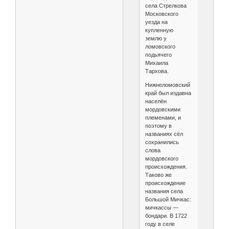
села Стрелкова
Московского
уезда на
купленную
землю у
ломовского
подьячего
Михаила
Тархова.
Нижнеломовский
край был издавна
населён
мордовскими
племенами, и
поэтому в
названиях сёл
сохранились
слова
мордовского
происхождения.
Таково же
происхождение
названия села
Большой Мичкас:
мичкассы —
бондари. В 1722
году в селе