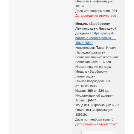
Опись ист. информации:
10187
Дело ист. информации: 204
Дата рождения отсутствует.
Медаль «За оборону
Ленинграда». Наградной
документ.
https://pamyat-
naroda.ru/heroes/podvig- …
1560220542
:
Колокольцев Павел Ильич
Наградной документ
Воинское звание: лейтенант
Воинская часть: 160 сп
Наименование награды:
Медаль «За оборону
Ленинграда»
Приказ подразделения
от: 15.08.1943
Издан: 160 сп 224 сд
Информация об архиве -
Архив: ЦАМО
Фонд ист. информации: 6532
Опись ист. информации:
109119с
Дело ист. информации: 6
Дата рождения отсутствует.