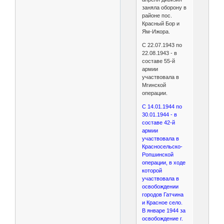
заняла оборону в
районе пос.
Красный Бор и
Ям-Ижора.
С 22.07.1943 по
22.08.1943 - в
составе 55-й
армии
участвовала в
Мгинской
операции.
С 14.01.1944 по
30.01.1944 - в
составе 42-й
армии
участвовала в
Красносельско-
Ропшинской
операции, в ходе
которой
участвовала в
освобождении
городов Гатчина
и Красное село.
В январе 1944 за
освобождение г.