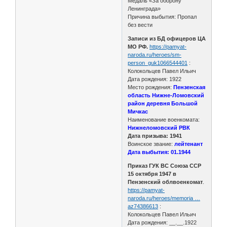
Медаль «За оборону
Ленинграда»
Причина выбытия: Пропал
без вести
Записи из БД офицеров ЦА
МО РФ.
https://pamyat-
naroda.ru/heroes/sm-
person_guk1066544401
:
Колокольцев Павел Ильич
Дата рождения: 1922
Место рождения:
Пензенская
область Нижне-Ломовский
район деревня Большой
Мичкас
Наименование военкомата:
Нижнеломовский РВК
Дата призыва: 1941
Воинское звание:
лейтенант
Дата выбытия: 01.1944
Приказ ГУК ВС Союза ССР
15 октября 1947 в
Пензенский облвоенкомат
.
https://pamyat-
naroda.ru/heroes/memoria …
az74386613
:
Колокольцев Павел Ильич
Дата рождения: __.__.1922