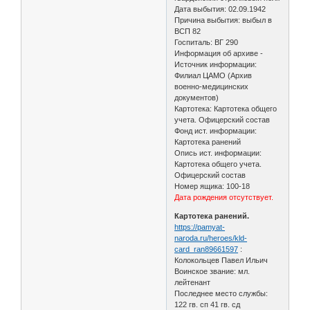
Дата выбытия: 02.09.1942
Причина выбытия: выбыл в
ВСП 82
Госпиталь: ВГ 290
Информация об архиве -
Источник информации:
Филиал ЦАМО (Архив
военно-медицинских
документов)
Картотека: Картотека общего
учета. Офицерский состав
Фонд ист. информации:
Картотека ранений
Опись ист. информации:
Картотека общего учета.
Офицерский состав
Номер ящика: 100-18
Дата рождения отсутствует.
Картотека ранений.
https://pamyat-
naroda.ru/heroes/kld-
card_ran89661597
:
Колокольцев Павел Ильич
Воинское звание: мл.
лейтенант
Последнее место службы:
122 гв. сп 41 гв. сд