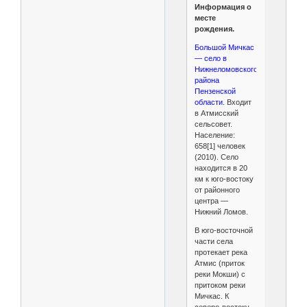
Информация о
месте
рождения.
Большой Мичкас
— село в
Нижнеломовского
района
Пензенской
области.
Входит
в Атмисский
сельсовет.
Население:
658[1] человек
(2010). Село
находится в 20
км к юго-востоку
от районного
центра —
Нижний Ломов.
В юго-восточной
части села
протекает река
Атмис (приток
реки Мокши) с
притоком реки
Мичкас. К