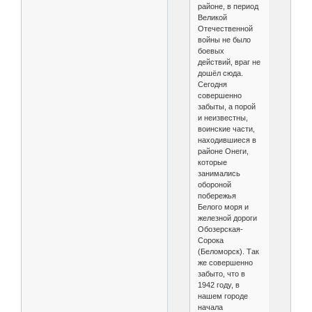
районе, в период
Великой
Отечественной
войны не было
боевых
действий, враг не
дошёл сюда.
Сегодня
совершенно
забыты, а порой
и неизвестны,
воинские части,
находившиеся в
районе Онеги,
которые
занимались
обороной
побережья
Белого моря и
железной дороги
Обозерская-
Сорока
(Беломорск). Так
же совершенно
забыто, что в
1942 году, в
нашем городе
начала