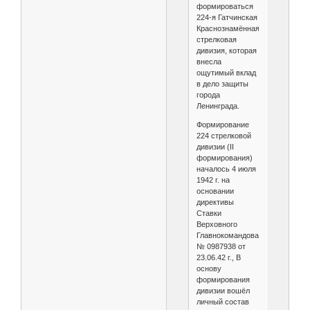
формироваться
224-я Гатчинская
Краснознамённая
стрелковая
дивизия, которая
внесла
ощутимый вклад
в дело защиты
города
Ленинграда.
Формирование
224 стрелковой
дивизии (II
формирования)
началось 4 июля
1942 г. на
основании
директивы
Ставки
Верховного
Главнокомандования
№ 0987938 от
23.06.42 г., В
основу
формирования
дивизии вошёл
личный состав