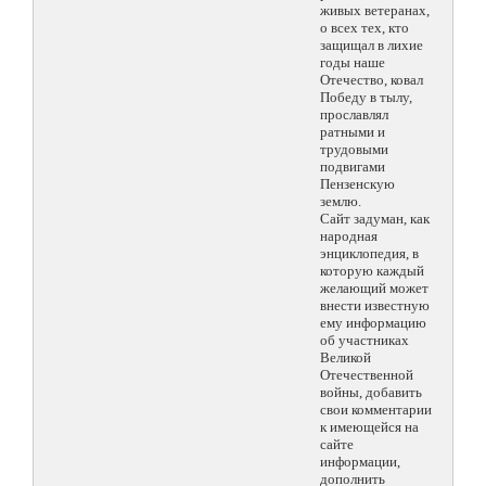
живых ветеранах,
о всех тех, кто
защищал в лихие
годы наше
Отечество, ковал
Победу в тылу,
прославлял
ратными и
трудовыми
подвигами
Пензенскую
землю.
Сайт задуман, как
народная
энциклопедия, в
которую каждый
желающий может
внести известную
ему информацию
об участниках
Великой
Отечественной
войны, добавить
свои комментарии
к имеющейся на
сайте
информации,
дополнить