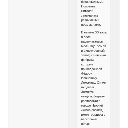
безлошадными.
Половина
жителей
занималась
различными
промыслами.
В начале XX века
в селе
располагалась
мельница, земли
и винокуренный
завод, спичечная
фабрика,
которые
принадлежали
Фёдору
Ивановичу
Ломакину. Он же
входил в
Земскую
уездную Управу,
располагал в
городе Нижний
Ломов базами,
имел трактиры в
нескольких
сёлах.