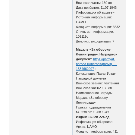
Воинская часть: 160 сп
Дата прибытия: 11.07.1943
Информация об архиве -
Источник информации:
ЦАМО
Фонд ист. информации: 6532
Опись ист. информации:
109119с
Дело ист. информации: 7
Медаль «За оборону
Ленинграда». Наградной
документ.
https://pamyat-
naroda.ru/heroes/podvig- …
1534662997
:
Колокольцев Павел Ильич
Наградной документ
Воинское звание: лейтенант
Воинская часть: 160 сп
Наименование награды:
Медаль «За оборону
Ленинграда»
Приказ подразделения
№: 338 от: 15.08.1943
Издан: 160 сп 224 сд
Информация об архиве -
Архив: ЦАМО
Фонд ист. информации: 411