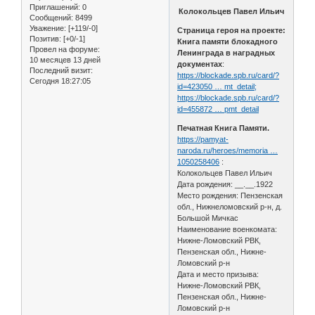
Приглашений:
0
Колокольцев Павел Ильич
Сообщений:
8499
Уважение:
[+119/-0]
Страница героя на проекте:
Позитив:
[+0/-1]
Книга памяти блокадного
Провел на форуме:
Ленинграда в наградных
10 месяцев 13 дней
документах
:
Последний визит:
https://blockade.spb.ru/card/?
Сегодня 18:27:05
id=423050 … mt_detail;
https://blockade.spb.ru/card/?
id=455872 … pmt_detail
Печатная Книга Памяти.
https://pamyat-
naroda.ru/heroes/memoria …
1050258406
:
Колокольцев Павел Ильич
Дата рождения: __.__.1922
Место рождения: Пензенская
обл., Нижнеломовский р-н, д.
Большой Мичкас
Наименование военкомата:
Нижне-Ломовский РВК,
Пензенская обл., Нижне-
Ломовский р-н
Дата и место призыва:
Нижне-Ломовский РВК,
Пензенская обл., Нижне-
Ломовский р-н