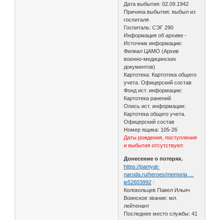
Дата выбытия: 02.09.1942
Причина выбытия: выбыл из
госпиталя
Госпиталь: СЭГ 290
Информация об архиве -
Источник информации:
Филиал ЦАМО (Архив
военно-медицинских
документов)
Картотека: Картотека общего
учета. Офицерский состав
Фонд ист. информации:
Картотека ранений
Опись ист. информации:
Картотека общего учета.
Офицерский состав
Номер ящика: 105-26
Даты рождения, поступления
и выбытия отсутствуют.
Донесение о потерях.
https://pamyat-
naroda.ru/heroes/memoria …
ie52603992
:
Колокольцев Павел Ильич
Воинское звание: мл.
лейтенант
Последнее место службы: 41