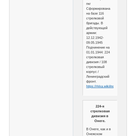
пкг
Сформирована
на базе 116
стрелковой
бригады. В
действующей
армии:
12.12.1942-
09.05.1945
Подчинение на
01.01.1944: 224
стрелковая
дивизия / 108
стрелковый
корпус /
Ленинградский
фронт.
https://rkka.wiki/index.php/224
224-я
стрелковая
дивизия в
Онеге.
В Онеге, как и в
Онежском