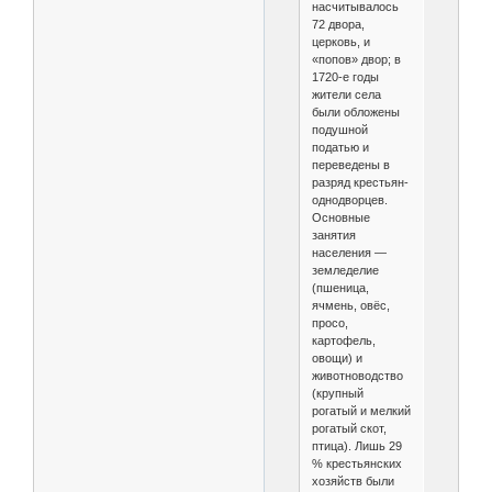
насчитывалось
72 двора,
церковь, и
«попов» двор; в
1720-е годы
жители села
были обложены
подушной
податью и
переведены в
разряд крестьян-
однодворцев.
Основные
занятия
населения —
земледелие
(пшеница,
ячмень, овёс,
просо,
картофель,
овощи) и
животноводство
(крупный
рогатый и мелкий
рогатый скот,
птица). Лишь 29
% крестьянских
хозяйств были