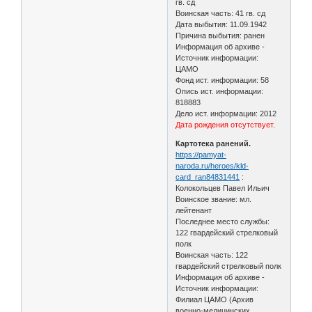
гв. сд
Воинская часть: 41 гв. сд
Дата выбытия: 11.09.1942
Причина выбытия: ранен
Информация об архиве -
Источник информации:
ЦАМО
Фонд ист. информации: 58
Опись ист. информации:
818883
Дело ист. информации: 2012
Дата рождения отсутствует.
Картотека ранений.
https://pamyat-
naroda.ru/heroes/kld-
card_ran84831441
:
Колокольцев Павел Ильич
Воинское звание: мл.
лейтенант
Последнее место службы:
122 гвардейский стрелковый
полк
Воинская часть: 122
гвардейский стрелковый полк
Информация об архиве -
Источник информации:
Филиал ЦАМО (Архив
военно-медицинских