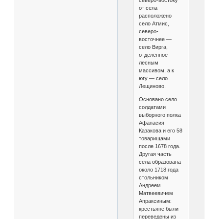
северо-востоку
от села
расположено
село Атмис,
северо-
восточнее —
село Вирга,
отделённое
лесным
массивом, а к
югу — село
Лещиново.
Основано село
солдатами
выборного полка
Афанасия
Казакова и его 58
товарищами
после 1678 года.
Другая часть
села образована
около 1718 года
стольником
Андреем
Матвеевичем
Апраксиным:
крестьяне были
переведены из