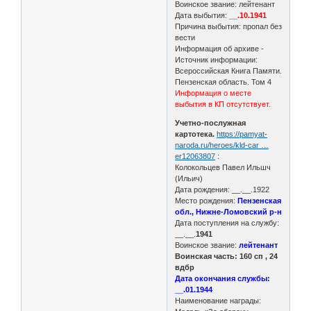
Воинское звание: лейтенант
Дата выбытия:
__.10.1941
Причина выбытия: пропал без
вести
Информация об архиве -
Источник информации:
Всероссийская Книга Памяти.
Пензенская область. Том 4
Информация о месте
выбытия в КП отсутствует.
Учетно-послужная
картотека.
https://pamyat-
naroda.ru/heroes/kld-car …
er12063807
:
Колокольцев Павел Ильшч
(Ильич)
Дата рождения: __.__.1922
Место рождения:
Пензенская
обл., Нижне-Ломовский р-н
Дата поступления на службу:
__.__.
1941
Воинское звание:
лейтенант
Воинская часть: 160 сп , 24
вдбр
Дата окончания службы:
__.01.1944
Наименование награды: