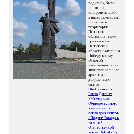
родились, были
призваны,
захоронены либо
в настоящее время
проживают на
территории
Пензенской
области, а также
труженикам
Пензенской
области, ковавшим
Победу в тылу.
Основой
наполнения сайта
являются военные
архивные
документы с
сайтов
Обобщенного
Банка Данных
«Мемориал»
,
Общедоступного
электронного
банка документов
«Подвиг Народа в
Великой
Отечественной
войне 1941-1945