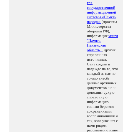
гг.»
,
государственной
информационной
системы «Память
народа»
(проекты
Министерства
обороны РФ),
информация
книги
"Память.
Пензенская
область."
, других
справочных
источников.
Сайт создан в
надежде на то, что
каждый из нас не
только внесёт
данные архивных
документов, но и
дополнит сухую
справочную
информацию
своими бережно
сохраненными
воспоминаниями о
тех, кого уже нет с
нами рядом,
рассказами о ныне