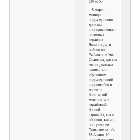
116 осбр.
.. В марте
месяце
подразделения
дивизии
сосредотачиваются
на южных
окраинах
Ленинграда, в
районе пос.
Рыбацкое и Усть-
Славянка, где так
же продолжала
заниматься
обучением
подразделений
ведению боя в
лесисто-
болотистой
местности, и
отработкой
боевой
стрельбы, как в
обороне, так и в
наступлении.
Приказом штаба
55 Армии, 10
апреля дивизия