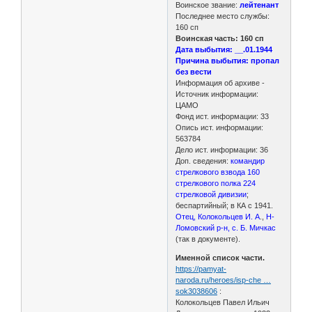
Воинское звание:
лейтенант
Последнее место службы:
160 сп
Воинская часть: 160 сп
Дата выбытия: __.01.1944
Причина выбытия: пропал
без вести
Информация об архиве -
Источник информации:
ЦАМО
Фонд ист. информации: 33
Опись ист. информации:
563784
Дело ист. информации: 36
Доп. сведения:
командир
стрелкового взвода 160
стрелкового полка 224
стрелковой дивизии
;
беспартийный; в КА с 1941.
Отец, Колокольцев И. А
.,
Н-
Ломовский р-н, с. Б. Мичкас
(так в документе).
Именной список части.
https://pamyat-
naroda.ru/heroes/isp-che …
sok3038606
:
Колокольцев Павел Ильич