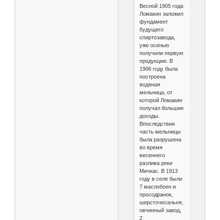
Весной 1905 года
Ломакин заложил
фундамент
будущего
спиртозавода,
уже осенью
получили первую
продукцию. В
1906 году была
построена
водяная
мельница, от
которой Ломакин
получал большие
доходы.
Впоследствии
часть мельницы
была разрушена
во время
весеннего
разлива реки
Мичкас. В 1913
году в селе были
7 маслобоен и
просодранок,
шерсточесальня,
овчинный завод,
2