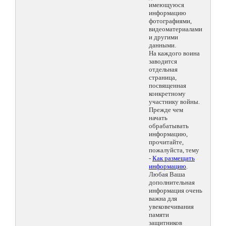
имеющуюся
информацию
фотографиями,
видеоматериалами
и другими
данными.
На каждого воина
заводится
отдельная
страница,
посвященная
конкретному
участнику войны.
Прежде чем
начать
обрабатывать
информацию,
прочитайте,
пожалуйста, тему
-
Как размещать
информацию
.
Любая Ваша
дополнительная
информация очень
важна для
увековечивания
памяти
защитников