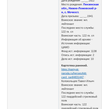
Дата рождения: __.__.1922
Место рождения:
Пензенская
обл., Нижне-Ломовский р-
н, с. Мочкост.
Дата призыва: __.__.1941
Воинское звание: мл.
лейтенант
Последнее место службы:
122 гв. сп
Воинская часть: 122 гв. сп
Информация об архиве -
Источник информации:
ЦАМО
Фонд ист. информации: 1138
Опись ист. информации: 2
Дело ист. информации: 10
Картотека ранений.
https://pamyat-
naroda.ru/heroes/kld-
card_ran84831447
:
Колокольцев Павел Ильич
Воинское звание: мл.
лейтенант
Последнее место службы:
122 гвардейский стрелковый
полк
Воинская часть: 122
гвардейский стрелковый полк