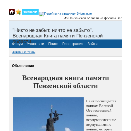
Из Пензенской области на фронты Великой Отече
"Никто не забыт, ничто не забыто".
Всенародная Книга памяти Пензенской
области.
Форум
Участники
Поиск
Регистрация
Войти
Активные темы
Объявление
Всенародная книга памяти
Пензенской области
Сайт посвящается
воинам Великой
Отечественной
войны,
вернувшимся и не
вернувшимся с
войны, которые