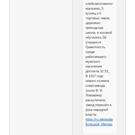
хлебозаготовительных
магазина, 5
кузниц и 5
торговых лавок;
церковно-
приходская
школа, в которой
обучалось 56
учащихся.
Грамотность
среди
работающего
мужского
населения
достигла 32 53_
В 1917 году
нового хозяина
спиртзавода
(сына Ф. И.
Ломакина)
раскулачили,
завод перешёл в
руки народной
власти.
https://ru.wikipedia.org/wiki/
Большой_Мичкас