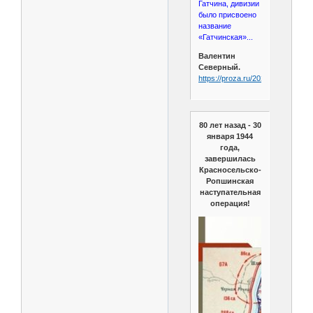
Гатчина, дивизии
было присвоено
название
«Гатчинская»...
Валентин
Северный.
https://proza.ru/2021/02/14/862
80 лет назад - 30
января 1944
года,
завершилась
Красносельско-
Ропшинская
наступательная
операция!