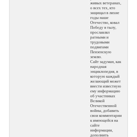
живых ветеранах,
о всех тех, кто
защищал в лихие
годы наше
Отечество, ковал
Победу в тылу,
прославлял
ратными и
трудовыми
подвигами
Пензенскую
землю.
Сайт задуман, как
народная
энциклопедия, в
которую каждый
желающий может
внести известную
ему информацию
об участниках
Великой
Отечественной
войны, добавить
свои комментарии
к имеющейся на
сайте
информации,
дополнить