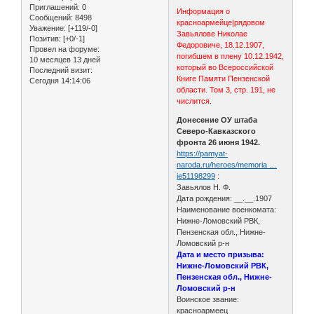
Приглашений:
0
Информация о
Сообщений:
8498
красноармейце|рядовом
Уважение:
[+119/-0]
Завьялове Николае
Позитив:
[+0/-1]
Федоровиче, 18.12.1907,
Провел на форуме:
погибшем в плену 10.12.1942,
10 месяцев 13 дней
который во Всероссийской
Последний визит:
Книге Памяти Пензенской
Сегодня 14:14:06
области. Том 3, стр. 191, не
числится.
Донесение ОУ штаба
Северо-Кавказского
фронта 26 июня 1942.
https://pamyat-
naroda.ru/heroes/memoria …
ie51198299
:
Завьялов Н. Ф.
Дата рождения: __.__.1907
Наименование военкомата:
Нижне-Ломовский РВК,
Пензенская обл., Нижне-
Ломовский р-н
Дата и место призыва:
Нижне-Ломовский РВК,
Пензенская обл., Нижне-
Ломовский р-н
Воинское звание:
красноармеец