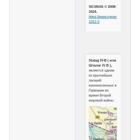
SGVAVIA © 2008-
2024.
https://www.sgvavia.ru/forum/774
1012-2
Stalag IV-B ( или
Шталаг IV B ),
является одним
из крупнейших
лагерей
военнопленных в
Германии во
время Второй
мировой войны .