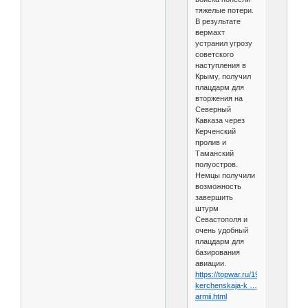
тяжелые потери.
В результате
вермахт
устранил угрозу
советского
наступления в
Крыму, получил
плацдарм для
вторжения на
Северный
Кавказа через
Керченский
пролив и
Таманский
полуостров.
Немцы получили
возможность
завершить
штурм
Севастополя и
очень удобный
плацдарм для
базирования
авиации.
https://topwar.ru/196091-
kerchenskaja-k …
armii.html