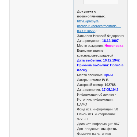
Документ о
военнопленных.
https://pamyat-
naroda.ru/heroes/memoria …
n300510566
:
Завьялов Николай Федорович
Дата рождения:
18.12.1907
Место рождения:
Новоневка
Воинское звание:
красноармеец|рядовой
Дата выбытия: 10.12.1942
Причина выбытия: Погиб в
плену
Место пленения:
Крым
Лагерь:
шталаг IV B
Лагерный номер:
192788
Дата пленения:
17.05.1942
Информация об архиве -
Источник информации:
ЦАМО
Фонд ист. информации: 58
Опись ист. информации:
977521
Дело ист. информации: 967
Доп. сведения:
см. фото.
Фамилия на латинице