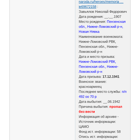
naroda.ru/heroes/memoria …
ie69672158
:
Завьялов Николай Федорович
Дата рождения: __.__.1907
Место рождения:
Пензенская
обл., Нижне-Ломовский р-н,
Новая Нявка
Наименование военкомата:
Нижне-Ломовский РВК,
Пензенская обл., Нижне-
Ломовский р-н
Дата и место призыва:
Нижне-Ломовский РВК,
Пензенская обл., Нижне-
Ломовский р-н
Дата призыва:
17.12.1941
Воинское звание:
красноармеец
Последнее место службы:
п/п
492 оо 70 р
Дата выбытия: __.06.1942
Причина выбытия:
пропал
без вести
Информация об архиве -
Источник информации:
ЦАМО
Фонд ист. информации: 58
Опись ист. информации: