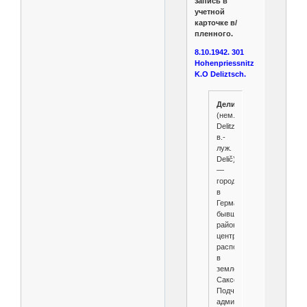
запись в
учетной
карточке в/
пленного.
8.10.1942. 301
Hohenpriessnitz
K.O Deliztsch.
Делич
(нем.
Delitzsch,
в.-
луж.
Delič)
—
город
в
Германии,
бывший
районный
центр,
расположен
в
земле
Саксония.
Подчинён
административному