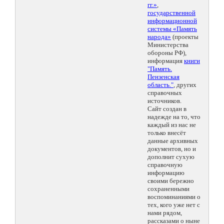
гг.»
,
государственной
информационной
системы «Память
народа»
(проекты
Министерства
обороны РФ),
информация
книги
"Память.
Пензенская
область."
, других
справочных
источников.
Сайт создан в
надежде на то, что
каждый из нас не
только внесёт
данные архивных
документов, но и
дополнит сухую
справочную
информацию
своими бережно
сохраненными
воспоминаниями о
тех, кого уже нет с
нами рядом,
рассказами о ныне