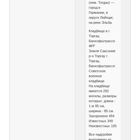
(нем. Torgau) —
город в
Германии, в
округе Лейпциг,
на реке Эльба.
Кладбище в г.
Торгау,
Банхофштрассе
ФРГ
Земля Саксония
р-н Торгау г.
Торгау,
Банхофштрассе
Советское
военное
кладбище
На кладбище
имеется 292
могилы, размеры
которых: длина -
1 м 95 см,
ширина - 85 см.
Захоронено 454
Известных 349
Неизвестных 105
Все надгробия
выполнены из