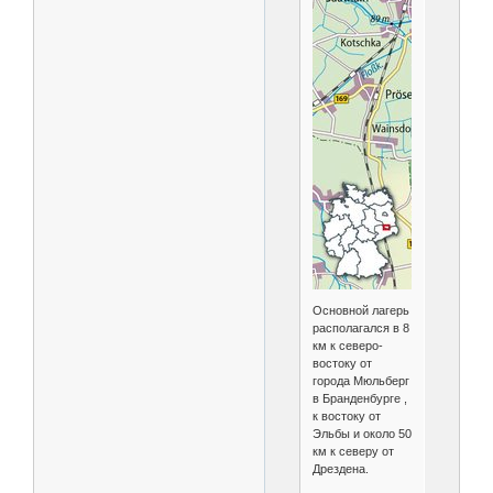
Основной лагерь
располагался в 8
км к северо-
востоку от
города Мюльберг
в Бранденбурге ,
к востоку от
Эльбы и около 50
км к северу от
Дрездена.