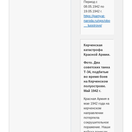
Период с
08.05.1942 по
19.05.1942 г.
https://pamyat-
naroda.ru/ops/oboronitel
… luostrove/
Керченская
катастрофа
Красной Армии.
Фото. Два
советских танка
Т-34, подбитые
во время боев
на Керченском
полуострове.
Май 1942 г.
Красная Армия в
мае 1942 года на
керченском
направлении
потерпела
сокрушительное
поражение. Наши
войска понесли