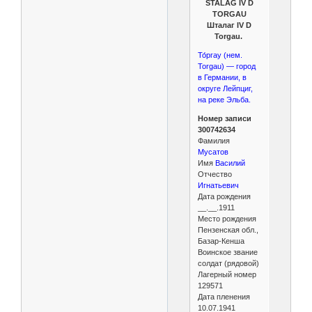
STALAG IV D
TORGAU
Шталаг IV D
Torgau.
То́ргау (нем.
Torgau) — город
в Германии, в
округе Лейпциг,
на реке Эльба.
Номер записи
300742634
Фамилия
Мусатов
Имя
Василий
Отчество
Игнатьевич
Дата рождения
__.__.1911
Место рождения
Пензенская обл.,
Базар-Кенша
Воинское звание
солдат (рядовой)
Лагерный номер
129571
Дата пленения
10.07.1941