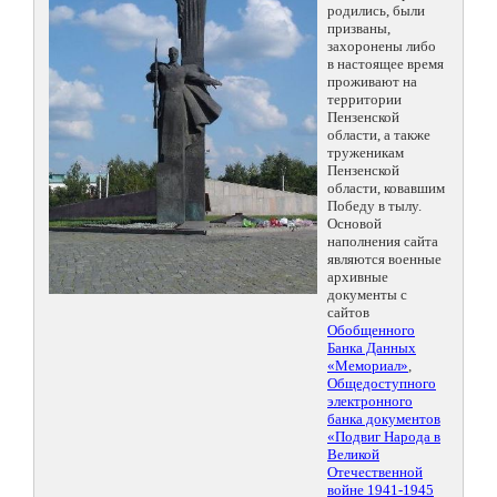
родились, были
призваны,
захоронены либо
в настоящее время
проживают на
территории
Пензенской
области, а также
труженикам
Пензенской
области, ковавшим
Победу в тылу.
Основой
наполнения сайта
являются военные
архивные
документы с
сайтов
Обобщенного
Банка Данных
«Мемориал»
,
Общедоступного
электронного
банка документов
«Подвиг Народа в
Великой
Отечественной
войне 1941-1945