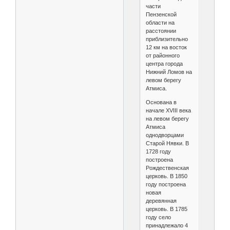
части
Пензенской
области на
расстоянии
приблизительно
12 км на восток
от районного
центра города
Нижний Ломов на
левом берегу
Атмиса.
Основана в
начале XVIII века
на левом берегу
Атмиса
однодворцами
Старой Нявки. В
1728 году
построена
Рождественская
церковь. В 1850
году построена
новая
деревянная
церковь. В 1785
году село
принадлежало 4