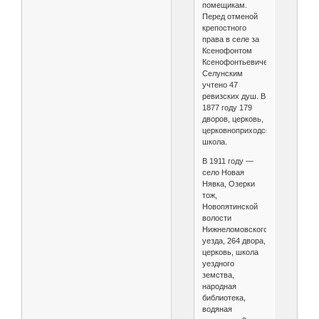
помещикам.
Перед отменой
крепостного
права в селе за
Ксенофонтом
Ксенофонтьевичем
Селунским
учтено 47
ревизских душ. В
1877 году 179
дворов, церковь,
церковноприходская
школа.
В 1911 году —
село Новая
Нявка, Озерки
тож,
Новопятинской
волости
Нижнеломовского
уезда, 264 двора,
церковь, школа
уездного
земства,
народная
библиотека,
водяная