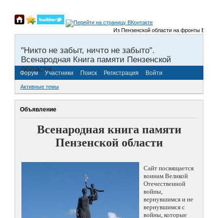
Из Пензенской области на фронты Великой От
"Никто не забыт, ничто не забыто".
Всенародная Книга памяти Пензенской
области.
Форум
Участники
Поиск
Регистрация
Войти
Активные темы
Объявление
Всенародная книга памяти
Пензенской области
Сайт посвящается
воинам Великой
Отечественной
войны,
вернувшимся и не
вернувшимся с
войны, которые