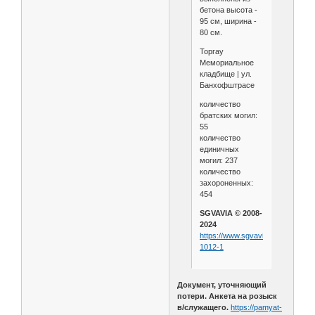
бетона высота -
95 см, ширина -
80 см.
Торгау
Мемориальное
кладбище | ул.
Банхофштрасе
количество
братских могил:
55
количество
единичных
могил: 237
количество
захороненных:
454
SGVAVIA © 2008-
2024
https://www.sgvavia.ru/forum/774
1012-1
Документ, уточняющий
потери. Анкета на розыск
в/служащего.
https://pamyat-