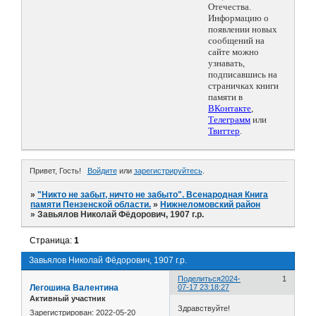
Отечества.
Информацию о
появлении новых
сообщений на
сайте можно
узнавать,
подписавшись на
страничках книги
памяти в
ВКонтакте
,
Телеграмм
или
Твиттер
.
Привет, Гость!
Войдите
или
зарегистрируйтесь
.
»
"Никто не забыт, ничто не забыто". Всенародная Книга
памяти Пензенской области.
»
Нижнеломовский район
»
Завьялов Николай Фёдорович, 1907 г.р.
Страница:
1
Завьялов Николай Фёдорович, 1907 г.р.
Поделиться
2024-
1
Легошина Валентина
07-17 23:18:27
Активный участник
Здравствуйте!
Зарегистрирован
: 2022-05-20