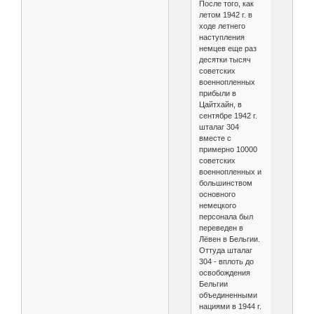
После того, как
летом 1942 г. в
ходе летнего
наступления
немцев еще раз
десятки тысяч
советских
военнопленных
прибыли в
Цайтхайн, в
сентябре 1942 г.
шталаг 304
вместе с
примерно 10000
советских
военнопленных и
большинством
основного
немецкого
персонала был
переведен в
Лёвен в Бельгии.
Оттуда шталаг
304 - вплоть до
освобождения
Бельгии
объединенными
нациями в 1944 г.