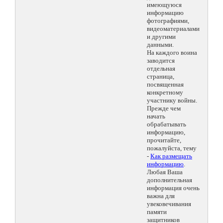
имеющуюся
информацию
фотографиями,
видеоматериалами
и другими
данными.
На каждого воина
заводится
отдельная
страница,
посвященная
конкретному
участнику войны.
Прежде чем
начать
обрабатывать
информацию,
прочитайте,
пожалуйста, тему
-
Как размещать
информацию
.
Любая Ваша
дополнительная
информация очень
важна для
увековечивания
памяти
защитников