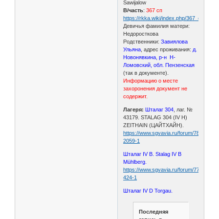
Sawijalow
В/часть
:
367 сп
https://rkka.wiki/index.php/367_стрелк
Девичья фамилия матери:
Недоросткова
Родственники:
Завиялова
Ульяна
, адрес проживания:
д.
Новонявкина, р-н Н-
Ломовский, обл. Пензенская
(так в документе).
Информацию о месте
захоронения документ не
содержит.
Лагеря:
Шталаг 304
, лаг. №
43179. STALAG 304 (IV H)
ZEITHAIN (ЦАЙТХАЙН).
https://www.sgvavia.ru/forum/780-
2059-1
Шталаг IV B. Stalag IV B
Mühlberg.
https://www.sgvavia.ru/forum/772-
424-1
Шталаг IV D Torgau.
Последняя