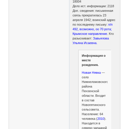
18004
Дело ист. информации: 2118
Доп. сведения: письменная
связь прекратилась 23
апреля 1942; воинский адрес
по последнему письму:
п/п
492, возможно, оо 70 рота;
Крымское направление
. Кто
разыскивает:
Завьялова
Ульяна Исаевна.
Информация о
месте
рождения.
Новая Нявка
—
село
Нижнеломовского
района
Пензенской
области. Входит
в состав
Новопятинского
сельсовета.
Население: 64
человека (
2010
).
Находится в
северо-западной