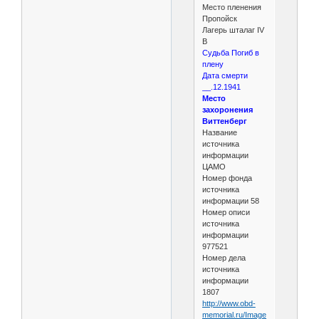
Место пленения
Пропойск
Лагерь шталаг IV
B
Судьба Погиб в
плену
Дата смерти
__.12.1941
Место
захоронения
Виттенберг
Название
источника
информации
ЦАМО
Номер фонда
источника
информации 58
Номер описи
источника
информации
977521
Номер дела
источника
информации
1807
http://www.obd-
memorial.ru/Image2....7d6167f