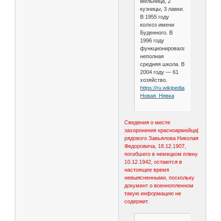
мельница, 2
кузницы, 3 лавки.
В 1955 году
колхоз имени
Буденного. В
1996 году
функционировала
неполная
средняя школа. В
2004 году — 61
хозяйство.
https://ru.wikipedia.org/wiki/
Новая_Нявка
Сведения о месте
захоронения красноармейца|
рядового Завьялова Николая
Федоровича, 18.12.1907,
погибшего в немецком плену
10.12.1942, остаются в
настоящее время
невыясненными, поскольку
документ о военнопленном
такую информацию не
содержит.