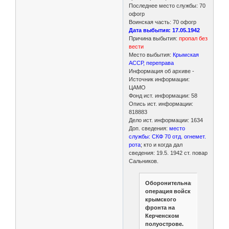
Последнее место службы: 70
офогр
Воинская часть: 70 офогр
Дата выбытия: 17.05.1942
Причина выбытия:
пропал без
вести
Место выбытия:
Крымская
АССР, переправа
Информация об архиве -
Источник информации:
ЦАМО
Фонд ист. информации: 58
Опись ист. информации:
818883
Дело ист. информации: 1634
Доп. сведения:
место
службы: СКФ 70 отд. огнемет.
рота
; кто и когда дал
сведения: 19.5. 1942 ст. повар
Сальников.
Оборонительная
операция войск
крымского
фронта на
Керченском
полуострове.