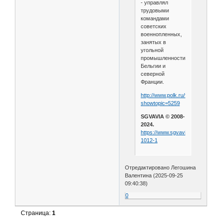
- управлял
трудовыми
командами
советских
военнопленных,
занятых в
угольной
промышленности
Бельгии и
северной
Франции.
http://www.polk.ru/forum/index.ph
showtopic=5259
SGVAVIA © 2008-
2024.
https://www.sgvavia.ru/forum/774
1012-1
Отредактировано Легошина
Валентина (2025-09-25
09:40:38)
0
Страница:
1