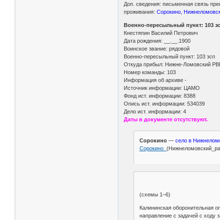
Доп. сведения: письменная связь пр
проживания:
Сорокино, Нижнеломовск.
Военно-пересыльный пункт: 103 зс
Кнестяпин Василий Петрович
Дата рождения: __.__.1900
Воинское звание: рядовой
Военно-пересыльный пункт: 103 зсп
Откуда прибыл: Нижне-Ломовский РВ
Номер команды: 103
Информация об архиве -
Источник информации: ЦАМО
Фонд ист. информации: 8388
Опись ист. информации: 534039
Дело ист. информации: 4
Даты в документе отсутствуют.
Сорокино
—
село в Нижнелом
Сорокино_
(Нижнеломовский_ра
(схемы 1–6)
Калининская оборонительная оп
направление с задачей с ходу 