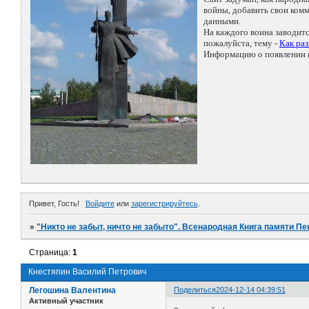
войны, добавить свои ко
данными.
На каждого воина заводит
пожалуйста, тему -
Как ра
Информацию о появлении н
Привет, Гость!
Войдите
или
зарегистрируйтесь
.
»
"Никто не забыт, ничто не забыто". Всенародная Книга памяти Пе
Страница:
1
Кнестяпин Василий Петрович
Легошина Валентина
Поделиться
2024-12-14 04:39:51
Активный участник