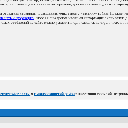
мментарии к имеющейся на сайте информации, дополнить имеющуюся информа
ся отдельная страница, посвященная конкретному участнику войны. Прежде ч
змещать информацию
. Любая Ваша дополнительная информация очень важна дл
овых сообщений на сайте можно узнавать, подписавшись на страничках книг
нзенской области.
»
Нижнеломовский район
»
Кнестяпин Василий Петрови