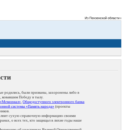
Из Пензенской области на фронт
асти
ые родились, были призваны, захоронены либо в
, ковавшим Победу в тылу.
 «Мемориал»
,
Общедоступного электронного банка
онной системы «Память народа»
(проекты
ников.
дополнит сухую справочную информацию своими
анах, о всех тех, кто защищал в лихие годы наше
нформацию об участниках Великой Отечественной