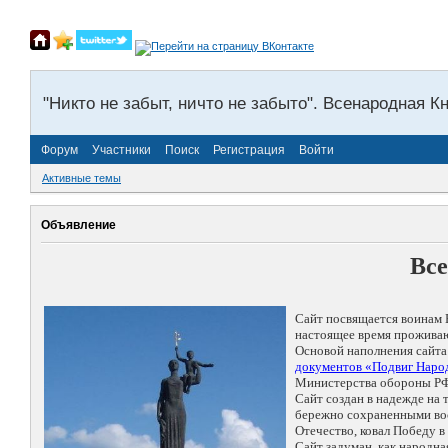
"Никто не забыт, ничто не забыто". Всенародная К
Форум
Участники
Поиск
Регистрация
Войти
Активные темы
Объявление
Все
Сайт посвящается воинам 
настоящее время проживаю
Основой наполнения сайта
документов «Подвиг Народ
Министерства обороны РФ
Сайт создан в надежде на
бережно сохраненными восп
Отечество, ковал Победу 
Сайт задуман, как народн