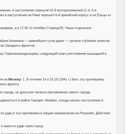
линин, в наступление перешли 41-й моторизованный (1-я, 6-я
во в наступление на Ржев перешел 6-й армейский корпус и на Ельцы из
ородище, а в 17.00 12 октября Старицу{8}. Наши отдельные
айоне Калинина — важнейшего узла дорог — грозило глубоким охватом
ыла Западного фронтов.
вному Главнокомандующему следующий план уничтожения вышедшей в
ия на
Москву:
1. В течение 14 и 15.10 (1941 г.) бить эту группировку
ного фронта.
е города, не допуская захвата противником самого города.
ыдвинуться в район Городня, Межево, откуда начать наступление в
ести удар в тыл противника в общем направлении на Рязанове. Действия
и нанести удар через город.
во взаимодействии с авиацией, мотоциклетным батальоном и стрелковым