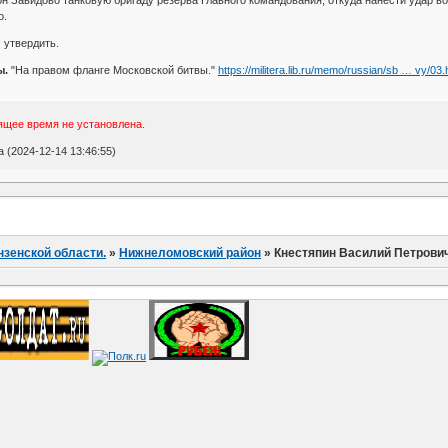
о.
 утвердить.
ы.
"На правом фланге Московской битвы."
https://militera.lib.ru/memo/russian/sb … vy/03.
ящее время не установлена.
(2024-12-14 13:46:55)
нзенской области.
»
Нижнеломовский район
»
Кнестяпин Василий Петрови