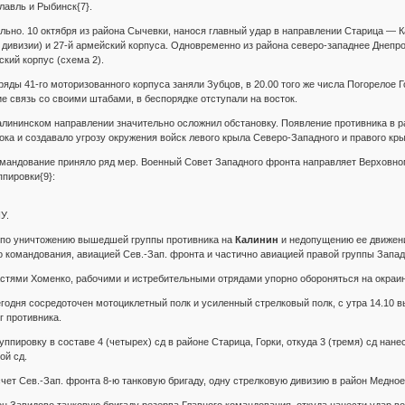
лавль и Рыбинск{7}.
ьно. 10 октября из района Сычевки, нанося главный удар в направлении Старица — Ка
 дивизии) и 27-й армейский корпуса. Одновременно из района северо-западнее Днепро
кий корпус (схема 2).
яды 41-го моторизованного корпуса заняли Зубцов, в 20.00 того же числа Погорелое Г
е связь со своими штабами, в беспорядке отступали на восток.
лининском направлении значительно осложнил обстановку. Появление противника в р
ока и создавало угрозу окружения войск левого крыла Северо-Западного и правого кр
командование приняло ряд мер. Военный Совет Западного фронта направляет Верхо
ппировки{9}:
У.
 по уничтожению вышедшей группы противника на
Калинин
и недопущению ее движен
о командования, авиацией Сев.-Зап. фронта и частично авиацией правой группы Запад
 частями Хоменко, рабочими и истребительными отрядами упорно обороняться на окраин
егодня сосредоточен мотоциклетный полк и усиленный стрелковый полк, с утра 14.10 в
 противника.
уппировку в составе 4 (четырех) сд в районе Старица, Горки, откуда 3 (тремя) сд нан
ой сд.
счет Сев.-Зап. фронта 8-ю танковую бригаду, одну стрелковую дивизию в район Медное 
йон Завидово танковую бригаду резерва Главного командования, откуда нанести удар 