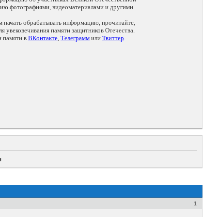
цию фотографиями, видеоматериалами и другими
ем начать обрабатывать информацию, прочитайте,
я увековечивания памяти защитников Отечества.
и памяти в
ВКонтакте
,
Телеграмм
или
Твиттер
.
ч
1