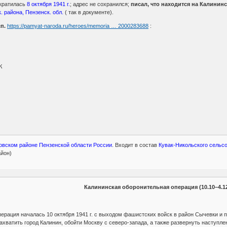
екратилась
8 октября 1941 г.
; адрес не сохранился;
писал, что находится на Калинин
 района, Пензенск. обл.
( так в документе).
п.
https://pamyat-naroda.ru/heroes/memoria … 2000283688
:
К
овском районе Пензенской области России
. Входит в состав
Кувак-Никольского сельсо
йон)
Калининская оборонительная операция (10.10–4.12.
ерация началась 10 октября 1941 г. с выходом фашистских войск в район Сычевки и 
захватить город Калинин, обойти Москву с северо-запада, а также развернуть наступл