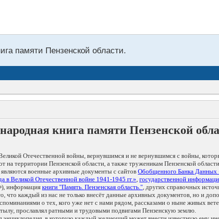
нига памяти Пензенской области.
народная книга памяти Пензенской обл
Великой Отечественной войны, вернувшимся и не вернувшимся с войны, котор
т на территории Пензенской области, а также труженикам Пензенской области
 являются военные архивные документы с сайтов
Обобщенного Банка Данных
а в Великой Отечественной войне 1941-1945 гг.»
,
государственной информаци
), информация
книги "Память. Пензенская область."
, других справочных источ
 то, что каждый из нас не только внесёт данные архивных документов, но и 
оминаниями о тех, кого уже нет с нами рядом, рассказами о ныне живых ветер
в тылу, прославлял ратными и трудовыми подвигами Пензенскую землю.
ая энциклопедия, в которую каждый желающий может внести известную ему и