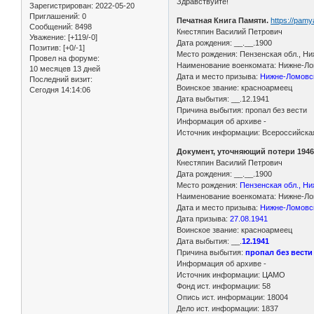
Здравствуйте!
Зарегистрирован
: 2022-05-20
Приглашений:
0
Печатная Книга Памяти.
https://pam
Сообщений:
8498
Кнестяпин Василий Петрович
Уважение:
[+119/-0]
Дата рождения: __.__.1900
Позитив:
[+0/-1]
Место рождения: Пензенская обл., Ни
Провел на форуме:
Наименование военкомата: Нижне-Лом
10 месяцев 13 дней
Дата и место призыва:
Нижне-Ломовск
Последний визит:
Воинское звание: красноармеец
Сегодня 14:14:06
Дата выбытия: __.12.1941
Причина выбытия: пропал без вести
Информация об архиве -
Источник информации: Всероссийская
Документ, уточняющий потери 1946
Кнестяпин Василий Петрович
Дата рождения: __.__.1900
Место рождения:
Пензенская обл., Ни
Наименование военкомата: Нижне-Лом
Дата и место призыва:
Нижне-Ломовск
Дата призыва:
27.08.1941
Воинское звание: красноармеец
Дата выбытия: __.
12.1941
Причина выбытия:
пропал без вести
Информация об архиве -
Источник информации: ЦАМО
Фонд ист. информации: 58
Опись ист. информации: 18004
Дело ист. информации: 1837