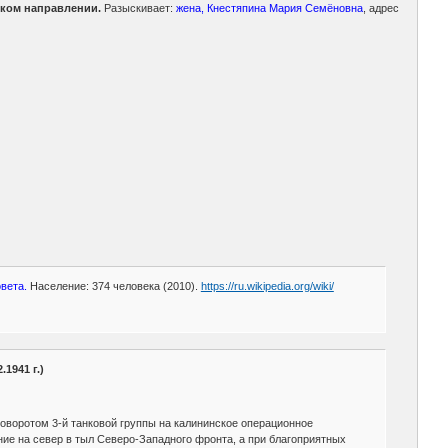
ском направлении.
Разыскивает:
жена, Кнестяпина Мария Семёновна
, адрес
вета.
Население: 374 человека (2010).
https://ru.wikipedia.org/wiki/
1941 г.)
поворотом 3-й танковой группы на калининское операционное
ение на север в тыл Северо-Западного фронта, а при благоприятных