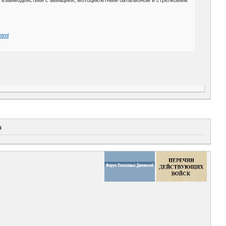
html
ч