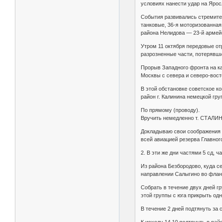
условиях нанести удар на Ярос
События развивались стремител
танковые, 36-я моторизованная
района Нелидова — 23-й армейс
Утром 11 октября передовые отр
разрозненные части, потерявши
Прорыв Западного фронта на ка
Москвы с севера и северо-вост
В этой обстановке советское 
район г. Калинина немецкой гру
По прямому (проводу).
Вручить немедленно т. СТАЛИН
Докладываю свои соображения
всей авиацией резерва Главног
2. В эти же дни частями 5 сд,
Из района Безбородово, куда с
направлении Салыгино во фланг
Собрать в течение двух дней гр
этой группы с юга прикрыть одн
В течение 2 дней подтянуть за 
К исходу 14.10 подтянуть в ра