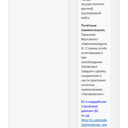
осуществлялся
крупной
группировкой
войск.
Почётные
наименования.
Приказом
Верховного
главнокомандующего
И. Сталина особо
отличившимся
при
освобождении
Запорожья
тридцать одному
соединению и
части присвоено
почётное
наименование
«Запорожских»:
82-я гвардейская
стрелковая
дивизия (82
гв.сд)
https://ru.wikipedia.org/wiki/
Запорожская_операция