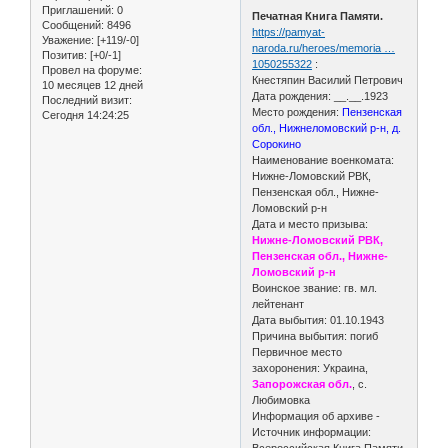
Приглашений:
0
Печатная Книга Памяти.
Сообщений:
8496
https://pamyat-
Уважение:
[+119/-0]
naroda.ru/heroes/memoria …
Позитив:
[+0/-1]
1050255322
:
Провел на форуме:
Кнестяпин Василий Петрович
10 месяцев 12 дней
Дата рождения: __.__.1923
Последний визит:
Место рождения:
Пензенская
Сегодня 14:24:25
обл., Нижнеломовский р-н, д.
Сорокино
Наименование военкомата:
Нижне-Ломовский РВК,
Пензенская обл., Нижне-
Ломовский р-н
Дата и место призыва:
Нижне-Ломовский РВК,
Пензенская обл., Нижне-
Ломовский р-н
Воинское звание: гв. мл.
лейтенант
Дата выбытия: 01.10.1943
Причина выбытия: погиб
Первичное место
захоронения: Украина,
Запорожская обл.
, с.
Любимовка
Информация об архиве -
Источник информации:
Всероссийская Книга Памяти.