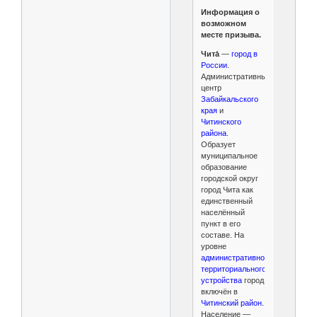
Информация о
возможном
месте призыва.
Чита́
—
город в
России
.
Административный
центр
Забайкальского
края
и
Читинского
района
.
Образует
муниципальное
образование
городской округ
город Чита как
единственный
населённый
пункт в его
составе. На
уровне
административно-
территориального
устройства
город
включён в
Читинский район.
Население —