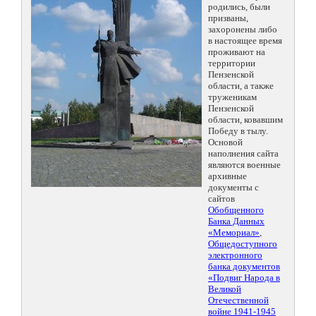
родились, были
призваны,
захоронены либо
в настоящее время
проживают на
территории
Пензенской
области, а также
труженикам
Пензенской
области, ковавшим
Победу в тылу.
Основой
наполнения сайта
являются военные
архивные
документы с
сайтов
Обобщенного
Банка Данных
«Мемориал»
,
Общедоступного
электронного
банка документов
«Подвиг Народа в
Великой
Отечественной
войне 1941-1945