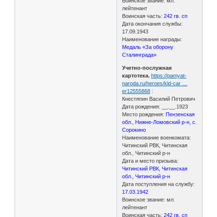
Воинское звание: мл.
лейтенант
Воинская часть:
242 гв. сп
Дата окончания службы:
17.09.1943
Наименование награды:
Медаль «За оборону
Сталинграда»
Учетно-послужная
картотека.
https://pamyat-
naroda.ru/heroes/kld-car …
er12555868
:
Кнестяпин Василий Петрович
Дата рождения: __.__.1923
Место рождения:
Пензенская
обл., Нижне-Ломовский р-н, с.
Сорокино
Наименование военкомата:
Читинский РВК, Читинская
обл., Читинский р-н
Дата и место призыва:
Читинский РВК, Читинская
обл., Читинский р-н
Дата поступления на службу:
17.03.1942
Воинское звание: мл.
лейтенант
Воинская часть:
242 гв. сп