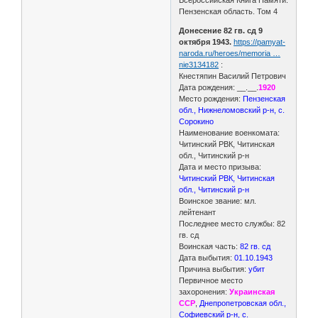
Пензенская область. Том 4
Донесение 82 гв. сд 9
октября 1943.
https://pamyat-
naroda.ru/heroes/memoria …
nie3134182
:
Кнестяпин Василий Петрович
Дата рождения: __.__.
1920
Место рождения:
Пензенская
обл., Нижнеломовский р-н, с.
Сорокино
Наименование военкомата:
Читинский РВК, Читинская
обл., Читинский р-н
Дата и место призыва:
Читинский РВК, Читинская
обл., Читинский р-н
Воинское звание: мл.
лейтенант
Последнее место службы: 82
гв. сд
Воинская часть:
82 гв. сд
Дата выбытия:
01.10.1943
Причина выбытия:
убит
Первичное место
захоронения:
Украинская
ССР
,
Днепропетровская обл.,
Софиевский р-н, с.