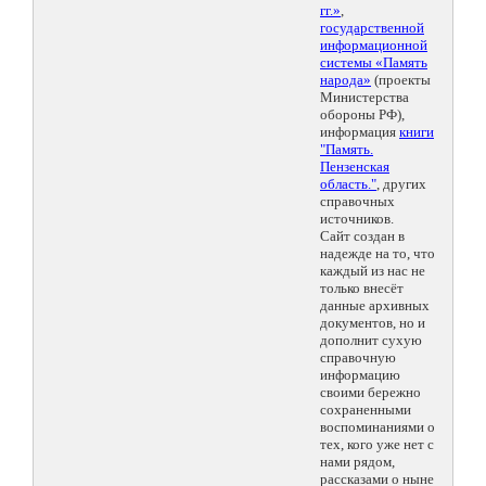
гг.»
,
государственной
информационной
системы «Память
народа»
(проекты
Министерства
обороны РФ),
информация
книги
"Память.
Пензенская
область."
, других
справочных
источников.
Сайт создан в
надежде на то, что
каждый из нас не
только внесёт
данные архивных
документов, но и
дополнит сухую
справочную
информацию
своими бережно
сохраненными
воспоминаниями о
тех, кого уже нет с
нами рядом,
рассказами о ныне