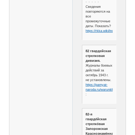
· · · · ·
Сведения
повторяются на
все
промежуточные
даты. Показать?
https://rkka.wiki/index.php/82_г
82 гвардейская
стрелковая
дивизия.
Журналы боевых
действий за
октябрь 1943 г.
не установлены.
https://pamyat-
naroda.ru/warunit/id3052
:
82-я
гварде́йская
стрелко́вая
Запорожская
Краснознамённая