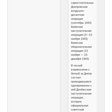
самостоятельными:
Днепровская
воздушно-
десантная
операция
(сентябрь 1943)
Киевская
наступательная
операция (3—13
ноября 1943)
Киевская
оборонительная
операция (13
ноября — 23
декабря 1943)
В тесной
взаимосвязи с
битвой за Днепр
состоит
проводившаяся
одновременно с
ней Донбасская
наступательная
операция,
которую
официальная
советская