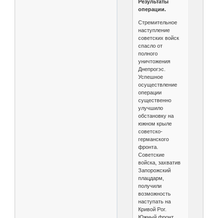
Результаты
операции.
Стремительное
наступление
советских войск
спасло от
полного
уничтожения
Днепрогэс.
Успешное
осуществление
операции
существенно
улучшило
обстановку на
южном крыле
советско-
германского
фронта.
Советские
войска, захватив
Запорожский
плацдарм,
получили
возможность
наступать на
Кривой Рог.
Южный фронт