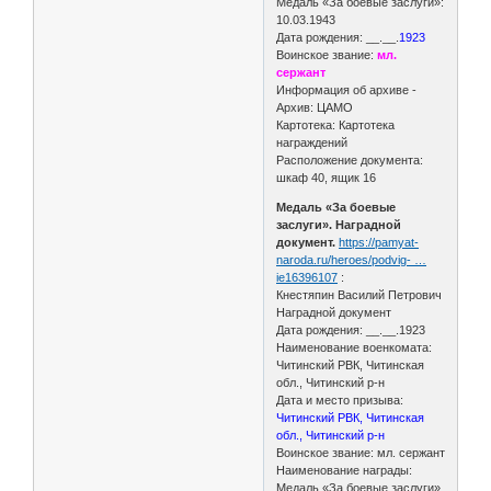
Медаль «За боевые заслуги»:
10.03.1943
Дата рождения: __.__.
1923
Воинское звание:
мл.
сержант
Информация об архиве -
Архив: ЦАМО
Картотека: Картотека
награждений
Расположение документа:
шкаф 40, ящик 16
Медаль «За боевые
заслуги». Наградной
документ.
https://pamyat-
naroda.ru/heroes/podvig- …
ie16396107
:
Кнестяпин Василий Петрович
Наградной документ
Дата рождения: __.__.1923
Наименование военкомата:
Читинский РВК, Читинская
обл., Читинский р-н
Дата и место призыва:
Читинский РВК, Читинская
обл., Читинский р-н
Воинское звание: мл. сержант
Наименование награды:
Медаль «За боевые заслуги»