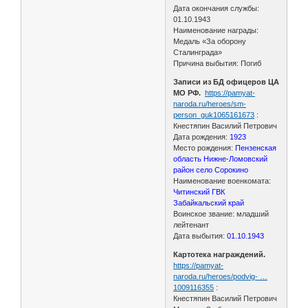
Дата окончания службы:
01.10.1943
Наименование награды:
Медаль «За оборону
Сталинграда»
Причина выбытия: Погиб
Записи из БД офицеров ЦА
МО РФ.
https://pamyat-
naroda.ru/heroes/sm-
person_guk1065161673
:
Кнестяпин Василий Петрович
Дата рождения:
1923
Место рождения:
Пензенская
область Нижне-Ломовский
район село Сорокино
Наименование военкомата:
Читинский ГВК
Забайкальский край
Воинское звание: младший
лейтенант
Дата выбытия:
01.10.1943
Картотека награждений.
https://pamyat-
naroda.ru/heroes/podvig- …
1009116355
:
Кнестяпин Василий Петрович