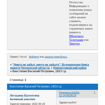
Отечества.
Информацию о
появлении новых
сообщений на
сайте можно
узнавать,
подписавшись на
страничках книги
памяти в
ВКонтакте
,
Телеграмм
или
Твиттер
.
Привет, Гость!
Войдите
или
зарегистрируйтесь
.
»
"Никто не забыт, ничто не забыто". Всенародная Книга
памяти Пензенской области.
»
Нижнеломовский район
»
Кнестяпин Василий Петрович, 1923 г.р.
Страница:
1
Кнестяпин Василий Петрович, 1923 г.р.
Поделиться
2024-
1
Легошина Валентина
12-14 05:04:14
Активный участник
Здравствуйте!
Зарегистрирован
: 2022-05-20