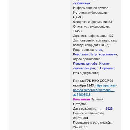
Любимовка
Информация об архиве -
Источник информации:
ЦАМО
Фонд ист. информации: 33
Опись ист. информации:
11458
Дело ист. информации: 137
Доп. сведения: командир стр.
взвода; кандидат ВКП(б).
Родственники:
отец,
Кнестяпин Петр Герасимович
,
адрес проживания:
Пензинская обл., Нижне-
Ломовский р-н, с. Сорокино
(так в документе).
Приказ ГУК НКО СССР 29
октября 1943.
https://pamyat-
naroda.ru/heroes/memoria …
az74605916
:
Кнестянин
Василий
Петрович
Дата рождения: __.__.
1923
Воинское звание: мл.
лейтенант
Последнее место службы:
242 гв. сп