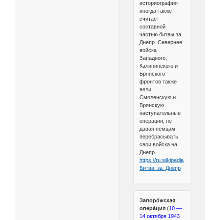
историография
иногда также
считает
составной
частью битвы за
Днепр. Севернее
войска
Западного,
Калининского и
Брянского
фронтов также
вели
Смоленскую и
Брянскую
наступательные
операции, не
давая немцам
перебрасывать
свои войска на
Днепр.
https://ru.wikipedia.org/wiki/
Битва_за_Днепр
Запоро́жская
опера́ция
(
10 —
14 октября 1943