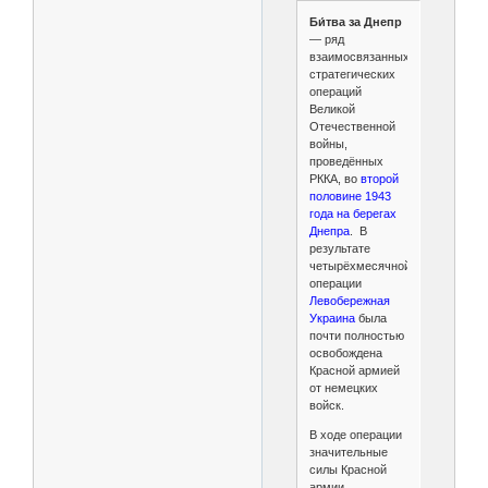
Би́тва за Днепр
— ряд
взаимосвязанных
стратегических
операций
Великой
Отечественной
войны,
проведённых
РККА, во
второй
половине 1943
года на берегах
Днепра
. В
результате
четырёхмесячной
операции
Левобережная
Украина
была
почти полностью
освобождена
Красной армией
от немецких
войск.
В ходе операции
значительные
силы Красной
армии