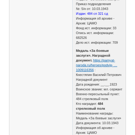
Приказ подразделения
№: 5/н от: 10.03.1943
Издан: 484 сп 321 сд
Информация об архиве -
Архив: ЦАМО
Фонд ист. информации: 33
Опись ист. информации:
682526
Дело ист. информации: 709
Медаль «За боевые
заслуги». Наградной
документ.
https://pamyat-
naroda.ru/heroes/podvig- …
1009116356
:
Кнестяпин Василий Петрович
Наградной документ
Дата рождения: __.__.1923
Воинское звание: мл. сержант
Военно-пересыльный пункт:
484 стрелковый полк
Кто наградил:
484
стрелковый полк
Наименование награды:
Медаль «За боевые заслуги»
Дата документа: 10.03.1943
Информация об архиве -
Архив: ЦАМО