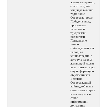
живых ветеранах,
о всех тех, кто
защищал в лихие
годы наше
Отечество, ковал
Победу в тылу,
прославлял
ратными и
трудовыми
подвигами
Пензенскую
землю.
Сайт задуман, как
народная
энциклопедия, в
которую каждый
желающий может
внести известную
ему информацию
об участниках
Великой
Отечественной
войны, добавить
свои комментарии
к имеющейся на
сайте
информации,
дополнить