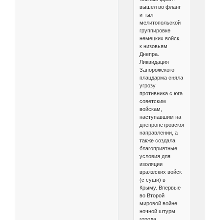
вышел во фланг
и тыл
мелитопольской
группировке
немецких войск,
к низовьям
Днепра.
Ликвидация
Запорожского
плацдарма сняла
угрозу
противника с юга
советским
войскам,
наступавшим на
днепропетровском
направлении, а
также создала
благоприятные
условия для
изоляции
вражеских войск
(с суши) в
Крыму. Впервые
во Второй
мировой войне
ночной штурм
города