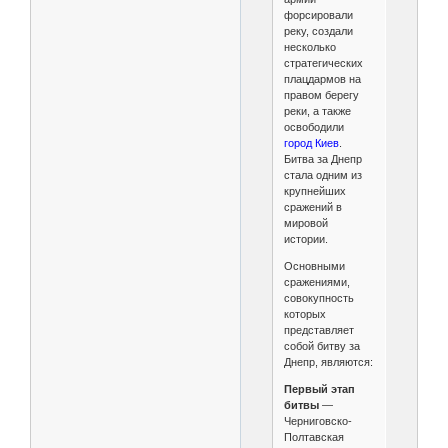
форсировали
реку, создали
несколько
стратегических
плацдармов на
правом берегу
реки, а также
освободили
город Киев
.
Битва за Днепр
стала одним из
крупнейших
сражений в
мировой
истории.
Основными
сражениями,
совокупность
которых
представляет
собой битву за
Днепр, являются:
Первый этап
битвы
—
Черниговско-
Полтавская