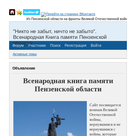
Из Пензенской области на фронты Великой Отечественной войны было призв
"Никто не забыт, ничто не забыто".
Всенародная Книга памяти Пензенской
области.
Форум
Участники
Поиск
Регистрация
Войти
Активные темы
Объявление
Всенародная книга памяти
Пензенской области
Сайт посвящается
воинам Великой
Отечественной
войны,
вернувшимся и не
вернувшимся с
войны, которые