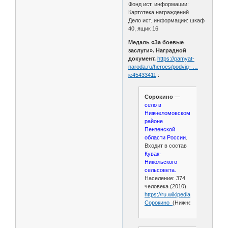
Фонд ист. информации:
Картотека награждений
Дело ист. информации: шкаф
40, ящик 16
Медаль «За боевые
заслуги». Наградной
документ.
https://pamyat-
naroda.ru/heroes/podvig- …
ie45433411
:
Сорокино
—
село в
Нижнеломовском
районе
Пензенской
области России
.
Входит в состав
Кувак-
Никольского
сельсовета.
Население: 374
человека (2010).
https://ru.wikipedia.org/wiki/
Сорокино_
(Нижнеломовский_ра