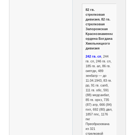
82 гв.
стрелковая
дивизия. 82 гв.
стрелковая
Запорожская
Краснознаменная
ордена Богдана
Хмельницкого
дивизия
242 гв. сп
, 244
гв. сп, 246 гв. сп,
185 гв. ап, 86 гв.
оиптдн, 489
зенбатр — до
11.04.1943, 83 гв.
рр, 91 гв. сапб,
111 гв. обс, 591
(88) медсанбат,
85 гв. орхз, 735
(87) атр, 666 (84)
пхп, 692 (80) двл,
1857 ппс, 1176
пкг
Преобразована
из 321
стрелковой