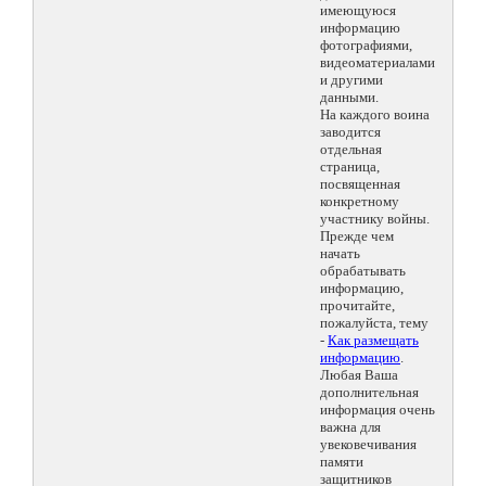
имеющуюся
информацию
фотографиями,
видеоматериалами
и другими
данными.
На каждого воина
заводится
отдельная
страница,
посвященная
конкретному
участнику войны.
Прежде чем
начать
обрабатывать
информацию,
прочитайте,
пожалуйста, тему
-
Как размещать
информацию
.
Любая Ваша
дополнительная
информация очень
важна для
увековечивания
памяти
защитников