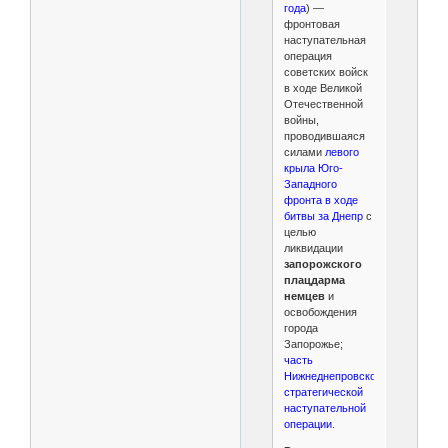
года
) —
фронтовая
наступательная
операция
советских войск
в ходе Великой
Отечественной
войны,
проводившаяся
силами
левого
крыла Юго-
Западного
фронта в ходе
битвы за Днепр
с
целью
ликвидации
запорожского
плацдарма
немцев
и
освобождения
города
Запорожье;
часть
Нижнеднепровской
стратегической
наступательной
операции
.