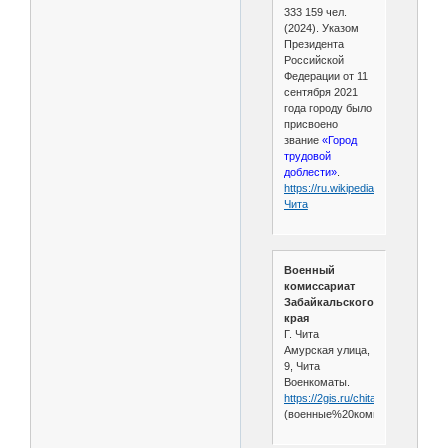
333 159 чел.
(2024). Указом
Президента
Российской
Федерации от 11
сентября 2021
года городу было
присвоено
звание
«Город
трудовой
доблести»
.
https://ru.wikipedia.org/wiki/
Чита
Военный
комиссариат
Забайкальского
края
Г. Чита
​Амурская улица,
9, Чита
Военкоматы.
https://2gis.ru/chita/search/
(военные%20комиссариаты)/rubr