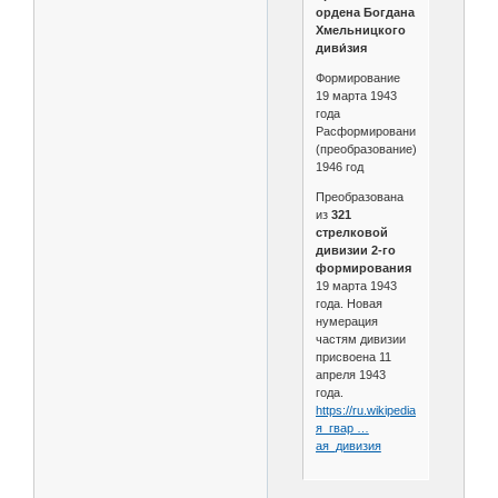
ордена Богдана
Хмельницкого
диви́зия
Формирование
19 марта 1943
года
Расформирование
(преобразование)
1946 год
Преобразована
из
321
стрелковой
дивизии 2-го
формирования
19 марта 1943
года. Новая
нумерация
частям дивизии
присвоена 11
апреля 1943
года.
https://ru.wikipedia.org/wiki/82-
я_гвар …
ая_дивизия