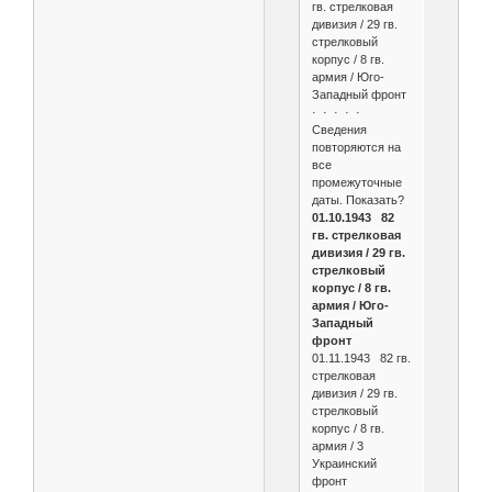
гв. стрелковая
дивизия / 29 гв.
стрелковый
корпус / 8 гв.
армия / Юго-
Западный фронт
· · · · ·
Сведения
повторяются на
все
промежуточные
даты. Показать?
01.10.1943 82
гв. стрелковая
дивизия / 29 гв.
стрелковый
корпус / 8 гв.
армия / Юго-
Западный
фронт
01.11.1943 82 гв.
стрелковая
дивизия / 29 гв.
стрелковый
корпус / 8 гв.
армия / 3
Украинский
фронт