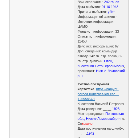
Воинская часть:
242 гв. сп
Дата выбытия:
01.10.1943
Причина выбытия:
убит
Информация об архиве -
Источник информации:
ЦАМО
Фонд ист. информации: 33
Опись ист. информации:
11458
Дело ист. информации: 67
Доп. сведения: командир
взвода 242 гв. стр. полка, 82
гв. стр. дивизии.
Отец,
Кнестянин Петр Герасимович
,
проживает:
Нижне-Ломовский
р-н.
Учетно-послужная
картотека.
https://pamyat-
naroda.ru/heroes/kld-car …
12555867/?
Кнестяпин Василий Петрович
Дата рождения: __.__.
1923
Место рождения:
Пензенская
обл., Нижне-Ломовский р-н
, с.
Со
кокино
Дата поступления на службу:
__.__.
1942