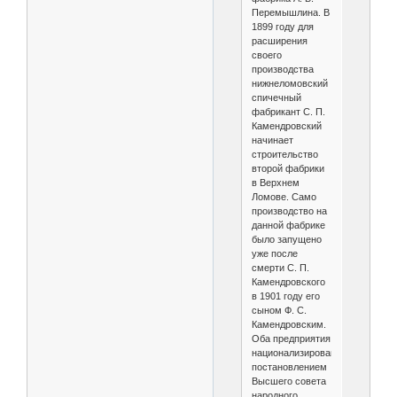
Перемышлина. В
1899 году для
расширения
своего
производства
нижнеломовский
спичечный
фабрикант С. П.
Камендровский
начинает
строительство
второй фабрики
в Верхнем
Ломове. Само
производство на
данной фабрике
было запущено
уже после
смерти С. П.
Камендровского
в 1901 году его
сыном Ф. С.
Камендровским.
Оба предприятия
национализированы
постановлением
Высшего совета
народного