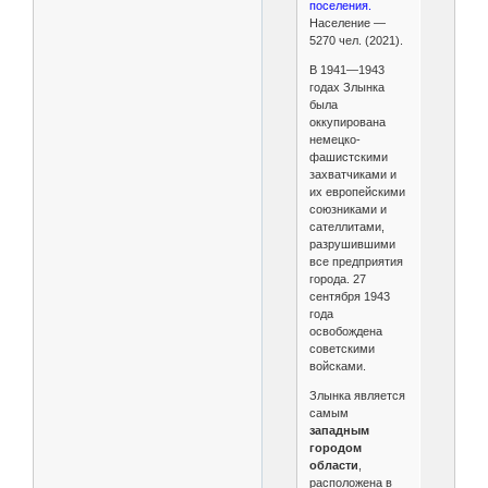
поселения.
Население —
5270 чел. (2021).
В 1941—1943
годах Злынка
была
оккупирована
немецко-
фашистскими
захватчиками и
их европейскими
союзниками и
сателлитами,
разрушившими
все предприятия
города. 27
сентября 1943
года
освобождена
советскими
войсками.
Злынка является
самым
западным
городом
области
,
расположена в