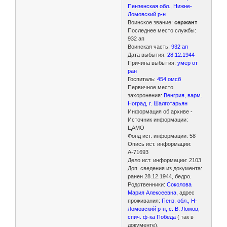
Пензенская обл., Нижне-
Ломовский р-н
Воинское звание:
сержант
Последнее место службы:
932 ап
Воинская часть:
932 ап
Дата выбытия:
28.12.1944
Причина выбытия:
умер от
ран
Госпиталь:
454 омсб
Первичное место
захоронения:
Венгрия, варм.
Ноград, г. Шалготарьян
Информация об архиве -
Источник информации:
ЦАМО
Фонд ист. информации: 58
Опись ист. информации:
А-71693
Дело ист. информации: 2103
Доп. сведения из документа:
ранен 28.12.1944, бедро.
Родственники:
Соколова
Мария Алексеевна
, адрес
проживания:
Пенз. обл., Н-
Ломовский р-н, с. В. Ломов,
спич. ф-ка Победа
( так в
документе).