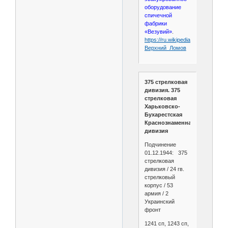
оборудование
спичечной
фабрики
«Везувий»
.
https://ru.wikipedia.org/wiki/
Верхний_Ломов
375 стрелковая
дивизия. 375
стрелковая
Харьковско-
Бухарестская
Краснознаменная
дивизия
Подчинение
01.12.1944: 375
стрелковая
дивизия / 24 гв.
стрелковый
корпус / 53
армия / 2
Украинский
фронт
1241 сп, 1243 сп,