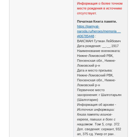
Информация о более точном
месте рождения в источнике
отсутствует.
Печатная Книга памяти.
https://pamyat-
naroda.ru/heroes/memoria …
i406785448
:
ВАКСМАН Гутман Лейбович
Дата рождения: __.__.1917
Наименование военкомата:
Нижне-Ломовский РВК,
Пензенская обл., Нижне-
Ломовский р-н
Дата и место призыва:
Нижне-Ломовский РВК,
Пензенская обл., Нижне-
Ломовский р-н
Первичное место
захоронения: г Шалготарьян
(Шалготарин)
Информация об архиве -
Источник информации:
Книга памяти воинов-
евреев, павших в боях с
нацизмом. Том 5, стр. 372.
Доп. сведения: сержант, 932
ап, 375 сд. Умер от ран .