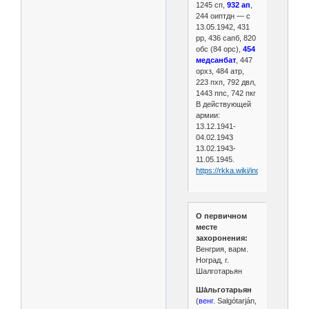
1245 сп,
932 ап
,
244 оиптдн — с
13.05.1942, 431
рр, 436 сапб, 820
обс (84 орс),
454
медсанбат
, 447
орхз, 484 атр,
223 пхп, 792 двл,
1443 ппс, 742 пкг
В действующей
армии:
13.12.1941-
04.02.1943
13.02.1943-
11.05.1945.
https://rkka.wiki/index.php/375
О первичном
месте
захоронения:
Венгрия, варм.
Ноград, г.
Шалготарьян
Ша́льготарьян
(
венг
. Salgótarján,