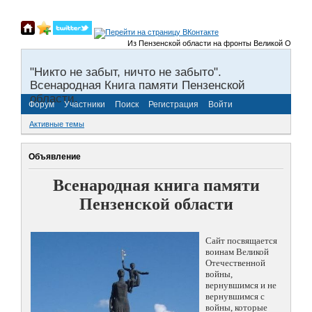
Из Пензенской области на фронты Великой Отечественно
"Никто не забыт, ничто не забыто".
Всенародная Книга памяти Пензенской
области.
Форум
Участники
Поиск
Регистрация
Войти
Активные темы
Объявление
Всенародная книга памяти
Пензенской области
Сайт посвящается
воинам Великой
Отечественной
войны,
вернувшимся и не
вернувшимся с
войны, которые