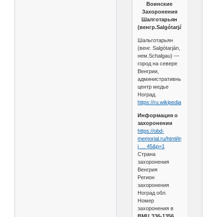
Воинские
Захоронения
Шалготарьян
(венгр.Salgótarján)
Шальготарьян
(венг. Salgótarján,
нем.Schalgau) —
город на севере
Венгрии,
административный
центр медье
Ноград.
https://ru.wikipedia.org/wiki....Fн
Информация о
захоронении
https://obd-
memorial.ru/html/info.htm?
i … 45&p=1
Страна
захоронения
Венгрия
Регион
захоронения
Ноград обл.
Номер
захоронения в
ВМЦ З36-1356