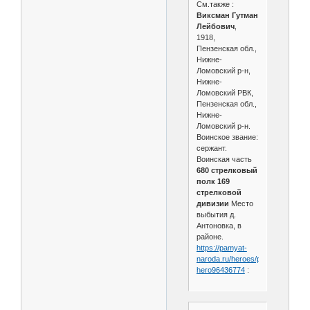
См.также :
Виксман Гутман
Лейбович
,
1918,
Пензенская обл.,
Нижне-
Ломовский р-н,
Нижне-
Ломовский РВК,
Пензенская обл.,
Нижне-
Ломовский р-н.
Воинское звание:
сержант.
Воинская часть
680 стрелковый
полк 169
стрелковой
дивизии
Место
выбытия д.
Антоновка, в
районе.
https://pamyat-
naroda.ru/heroes/person-
hero96436774
: