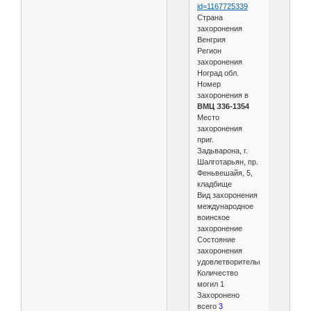
id=1167725339
Страна
захоронения
Венгрия
Регион
захоронения
Ноград обл.
Номер
захоронения в
ВМЦ З36-1354
Место
захоронения
приг.
Задьварона, г.
Шалготарьян, пр.
Феньвешайя, 5,
кладбище
Вид захоронения
международное
воинское
захоронение
Состояние
захоронения
удовлетворительное
Количество
могил 1
Захоронено
всего
3