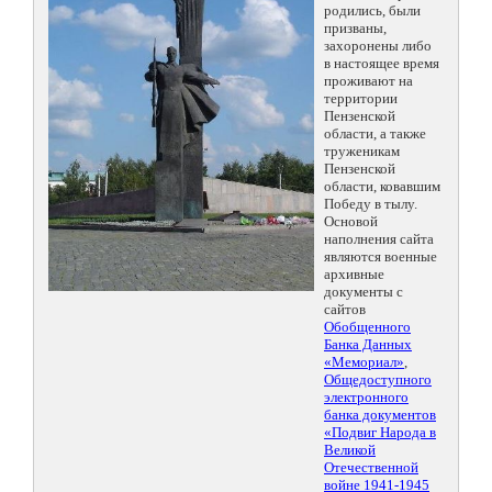
родились, были
призваны,
захоронены либо
в настоящее время
проживают на
территории
Пензенской
области, а также
труженикам
Пензенской
области, ковавшим
Победу в тылу.
Основой
наполнения сайта
являются военные
архивные
документы с
сайтов
Обобщенного
Банка Данных
«Мемориал»
,
Общедоступного
электронного
банка документов
«Подвиг Народа в
Великой
Отечественной
войне 1941-1945