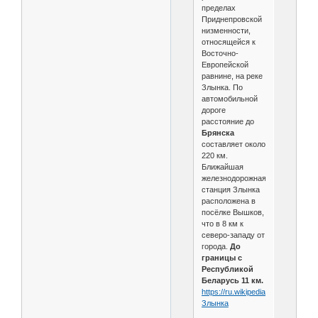
пределах
Приднепровской
низменности,
относящейся к
Восточно-
Европейской
равнине, на реке
Злынка. По
автомобильной
дороге
расстояние до
Брянска
составляет около
220 км.
Ближайшая
железнодорожная
станция Злынка
расположена в
посёлке Вышков,
что в 8 км к
северо-западу от
города.
До
границы с
Республикой
Беларусь 11 км.
https://ru.wikipedia.org/wiki/
Злынка