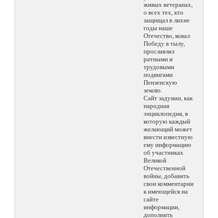
живых ветеранах,
о всех тех, кто
защищал в лихие
годы наше
Отечество, ковал
Победу в тылу,
прославлял
ратными и
трудовыми
подвигами
Пензенскую
землю.
Сайт задуман, как
народная
энциклопедия, в
которую каждый
желающий может
внести известную
ему информацию
об участниках
Великой
Отечественной
войны, добавить
свои комментарии
к имеющейся на
сайте
информации,
дополнить