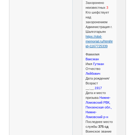
Захоронено
неизвестных
3
Кто шефствует
над
захоронением
Администрация г.
Шалготарьян
https://obd-
memorial.ru/html/info.htm?
id=1167725339
Фамилия
Ваксман
Имя
Гутман
Отчество
Лейбович
Дата рождения/
Возраст
__.__.
1917
Дата и место
призыва
Нижне-
Ломовский РВК,
Пензенская обл.,
Нижне-
Ломовский р-н
Последнее место
службы
375 сд
Воинское звание