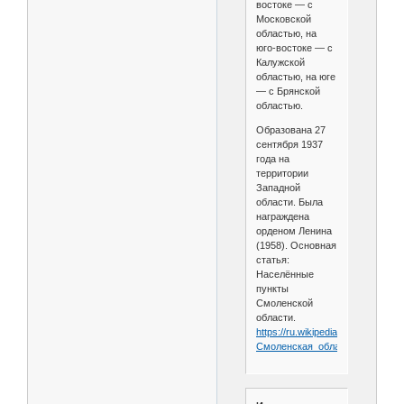
востоке — с
Московской
областью, на
юго-востоке — с
Калужской
областью, на юге
— с Брянской
областью.
Образована 27
сентября 1937
года на
территории
Западной
области. Была
награждена
орденом Ленина
(1958). Основная
статья:
Населённые
пункты
Смоленской
области.
https://ru.wikipedia.org/wiki/
Смоленская_область