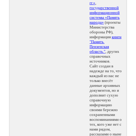
гг.»
,
государственной
информационной
системы «Память
народа»
(проекты
Министерства
обороны РФ),
информация
книги
"Память.
Пензенская
область."
, других
справочных
источников.
Сайт создан в
надежде на то, что
каждый из нас не
только внесёт
данные архивных
документов, но и
дополнит сухую
справочную
информацию
своими бережно
сохраненными
воспоминаниями о
тех, кого уже нет с
нами рядом,
рассказами о ныне