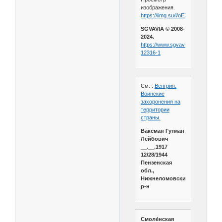
изображения.
https://iimg.su/i/oEXTv
SGVAVIA © 2008-
2024.
https://www.sgvavia.ru/forum/390
12316-1
См. :
Венгрия.
Воинские
захоронения на
территории
страны.
Ваксман Гутман
Лейбович
__.__.1917
12/28/1944
Пензенская
обл.,
Нижнеломовский
р-н
Смоле́нская