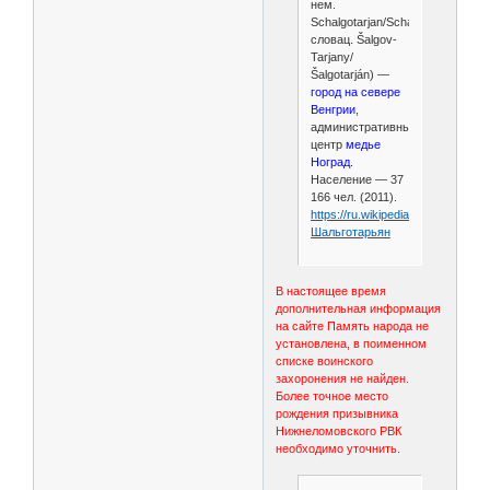
нем.
Schalgotarjan/Schalgau,
словац. Šalgov-
Tarjany/
Šalgotarján) —
город на севере
Венгрии
,
административный
центр
медье
Ноград.
Население — 37
166 чел. (2011).
https://ru.wikipedia.org/wiki/
Шальготарьян
В настоящее время
дополнительная информация
на сайте Память народа не
установлена, в поименном
списке воинского
захоронения не найден.
Более точное место
рождения призывника
Нижнеломовского РВК
необходимо уточнить.