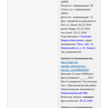
ЦАМО
Фонд ист. информации: 58
Опись ист. информации:
18003
Дело ист. информации: 72
Доп. сведения из документа:
932 сп; ранен 28.12.1944,
ранен бедро 28.12.1944;
поступил: 28.12.1944.
Родственники:
Соколова
Мария Алексеевна
, адрес
проживания:
Пенз. обл., Н-
Ломовский р-н, с. В. Ломов
(
так в документе).
Записи из военкоматов.
https://pamyat-
naroda.ru/heroes/sm-
person_rvk1095848389
:
Ваксман Гутман Лейбович
Дата рождения: __.__.1917
Место рождения: Пензенская
обл., Нижнеломовский район
Наименование военкомата:
Нижнеломовский РВК
Воинское звание:
сержант
Дата выбытия:
28.12.1944
Записи из военкоматов.