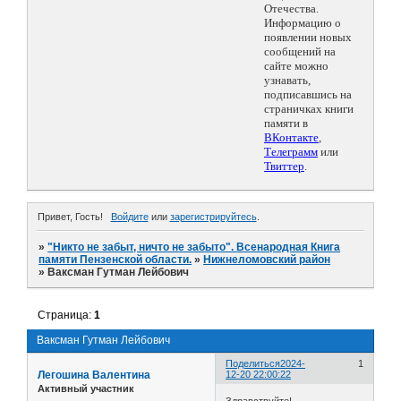
Отечества.
Информацию о
появлении новых
сообщений на
сайте можно
узнавать,
подписавшись на
страничках книги
памяти в
ВКонтакте
,
Телеграмм
или
Твиттер
.
Привет, Гость!
Войдите
или
зарегистрируйтесь
.
»
"Никто не забыт, ничто не забыто". Всенародная Книга
памяти Пензенской области.
»
Нижнеломовский район
»
Ваксман Гутман Лейбович
Страница:
1
Ваксман Гутман Лейбович
Поделиться
2024-
1
Легошина Валентина
12-20 22:00:22
Активный участник
Здравствуйте!