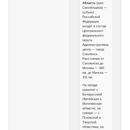
о́бласть
(разг.
Смоле́нщина) —
субъект
Российской
Федерации,
входит в состав
Центрального
федерального
округа.
Административный
центр — город
Смоленск.
Расстояние от
Смоленска до
Москвы — 365
км, до Минска —
331 км.
На западе
граничит с
Белоруссией
(Витебская и
Могилёвская
области), на
севере — с
Псковской и
Тверской
областями, на