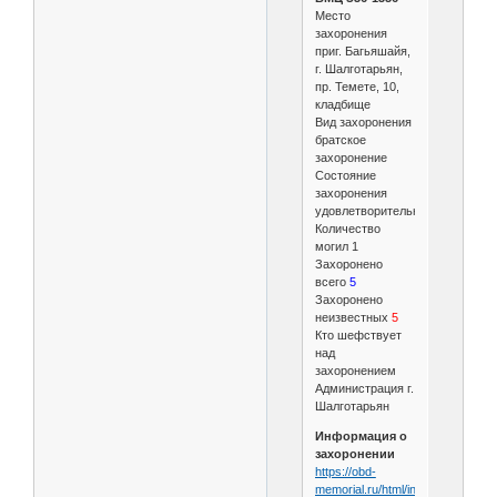
Место
захоронения
приг. Багьяшайя,
г. Шалготарьян,
пр. Темете, 10,
кладбище
Вид захоронения
братское
захоронение
Состояние
захоронения
удовлетворительное
Количество
могил 1
Захоронено
всего
5
Захоронено
неизвестных
5
Кто шефствует
над
захоронением
Администрация г.
Шалготарьян
Информация о
захоронении
https://obd-
memorial.ru/html/info.htm?