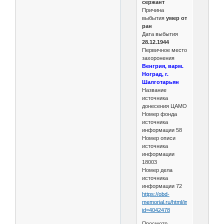
сержант
Причина
выбытия
умер от
ран
Дата выбытия
28.12.1944
Первичное место
захоронения
Венгрия, варм.
Ноград, г.
Шалготарьян
Название
источника
донесения ЦАМО
Номер фонда
источника
информации 58
Номер описи
источника
информации
18003
Номер дела
источника
информации 72
https://obd-
memorial.ru/html/info.htm?
id=4042478
Просмотр