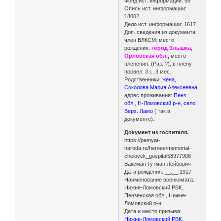
Фонд ист. информации: 58
Опись ист. информации:
18002
Дело ист. информации: 1617
Доп. сведения из документа:
член ВЛКСМ: место
рождения:
город Злышка,
Орловская обл.
, место
пленения: (Раз..?); в плену
провел: 3 г., 3 мес.
Родственники:
жена,
Соколова Мария Алексеевна
,
адрес проживания:
Пенз.
обл., Н-Ломовский р-н, село
Верх. Ламо
( так в
документе).
Документ из госпиталя.
https://pamyat-
naroda.ru/heroes/memorial-
chelovek_gospital58977908 :
Ваксман Гутман Лейбович
Дата рождения: __.__.1917
Наименование военкомата:
Нижне-Ломовский РВК,
Пензенская обл., Нижне-
Ломовский р-н
Дата и место призыва:
Нижне-Ломовский РВК,