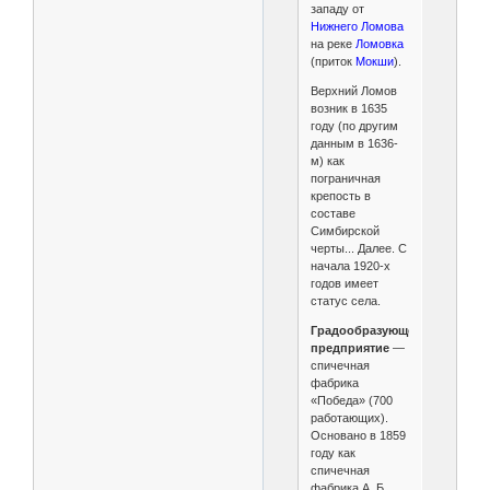
западу от
Нижнего Ломова
на реке
Ломовка
(приток
Мокши
).
Верхний Ломов
возник в 1635
году (по другим
данным в 1636-
м) как
пограничная
крепость в
составе
Симбирской
черты... Далее. С
начала 1920-х
годов имеет
статус села.
Градообразующее
предприятие
—
спичечная
фабрика
«Победа»
(700
работающих).
Основано в 1859
году как
спичечная
фабрика А. Б.