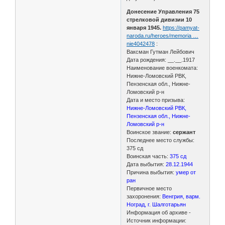
Донесение Управления 75
стрелковой дивизии 10
января 1945.
https://pamyat-
naroda.ru/heroes/memoria …
nie4042478
:
Ваксман Гутман Лейбович
Дата рождения: __.__.1917
Наименование военкомата:
Нижне-Ломовский РВК,
Пензенская обл., Нижне-
Ломовский р-н
Дата и место призыва:
Нижне-Ломовский РВК,
Пензенская обл., Нижне-
Ломовский р-н
Воинское звание:
сержант
Последнее место службы:
375 сд
Воинская часть:
375 сд
Дата выбытия:
28.12.1944
Причина выбытия:
умер от
ран
Первичное место
захоронения:
Венгрия, варм.
Ноград, г. Шалготарьян
Информация об архиве -
Источник информации: