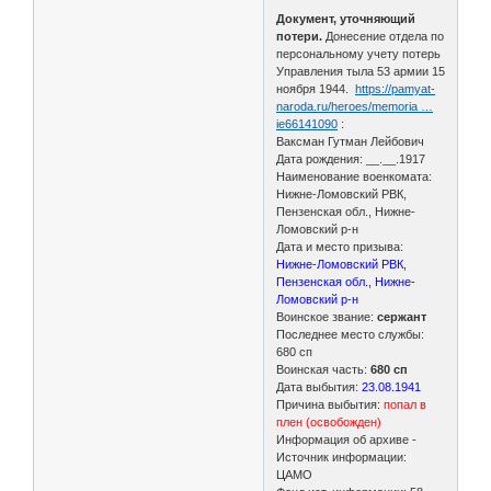
Документ, уточняющий
потери.
Донесение отдела по
персональному учету потерь
Управления тыла 53 армии 15
ноября 1944.
https://pamyat-
naroda.ru/heroes/memoria …
ie66141090
:
Ваксман Гутман Лейбович
Дата рождения: __.__.1917
Наименование военкомата:
Нижне-Ломовский РВК,
Пензенская обл., Нижне-
Ломовский р-н
Дата и место призыва:
Нижне-Ломовский РВК,
Пензенская обл., Нижне-
Ломовский р-н
Воинское звание:
сержант
Последнее место службы:
680 сп
Воинская часть:
680 сп
Дата выбытия:
23.08.1941
Причина выбытия:
попал в
плен (освобожден)
Информация об архиве -
Источник информации:
ЦАМО