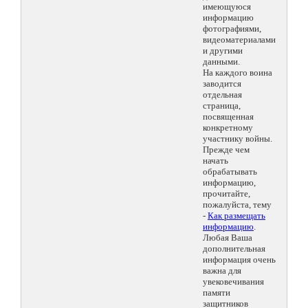
имеющуюся
информацию
фотографиями,
видеоматериалами
и другими
данными.
На каждого воина
заводится
отдельная
страница,
посвященная
конкретному
участнику войны.
Прежде чем
начать
обрабатывать
информацию,
прочитайте,
пожалуйста, тему
-
Как размещать
информацию
.
Любая Ваша
дополнительная
информация очень
важна для
увековечивания
памяти
защитников