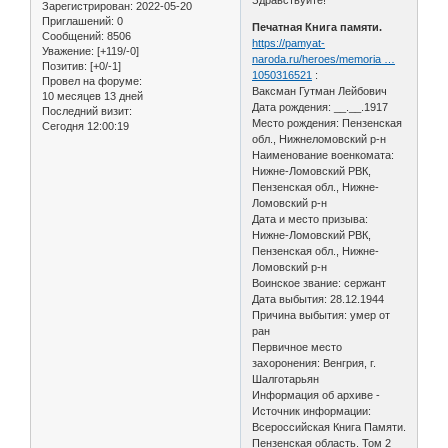
Зарегистрирован
: 2022-05-20
Приглашений:
0
Печатная Книга памяти.
Сообщений:
8506
https://pamyat-
Уважение:
[+119/-0]
naroda.ru/heroes/memoria …
Позитив:
[+0/-1]
1050316521
:
Провел на форуме:
Ваксман Гутман Лейбович
10 месяцев 13 дней
Дата рождения: __.__.1917
Последний визит:
Место рождения: Пензенская
Сегодня 12:00:19
обл., Нижнеломовский р-н
Наименование военкомата:
Нижне-Ломовский РВК,
Пензенская обл., Нижне-
Ломовский р-н
Дата и место призыва:
Нижне-Ломовский РВК,
Пензенская обл., Нижне-
Ломовский р-н
Воинское звание: сержант
Дата выбытия: 28.12.1944
Причина выбытия: умер от
ран
Первичное место
захоронения: Венгрия, г.
Шалготарьян
Информация об архиве -
Источник информации:
Всероссийская Книга Памяти.
Пензенская область. Том 2