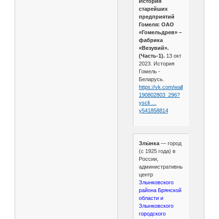
История
старейших
предприятий
Гомеля: ОАО
«Гомельдрев» –
фабрика
«Везувий».
(Часть-1).
13 окт
2023. История
Гомель -
Беларусь.
https://vk.com/wall-
190802803_296?
yscli …
y541858814
Злы́нка
— город
(с 1925 года) в
России,
административный
центр
Злынковского
района Брянской
области и
Злынковского
городского