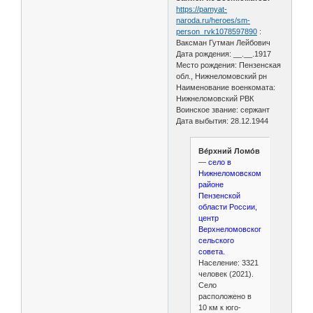
https://pamyat-
naroda.ru/heroes/sm-
person_rvk1078597890
:
Ваксман Гутман Лейбович
Дата рождения: __.__.1917
Место рождения: Пензенская
обл., Нижнеломовский рн
Наименование военкомата:
Нижнеломовский РВК
Воинское звание: сержант
Дата выбытия: 28.12.1944
Ве́рхний Ломо́в
—
село в
Нижнеломовском
районе
Пензенской
области России,
центр
Верхнеломовского
сельского
совета.
Население: 3321
человек (2021).
Село
расположено в
10 км к юго-