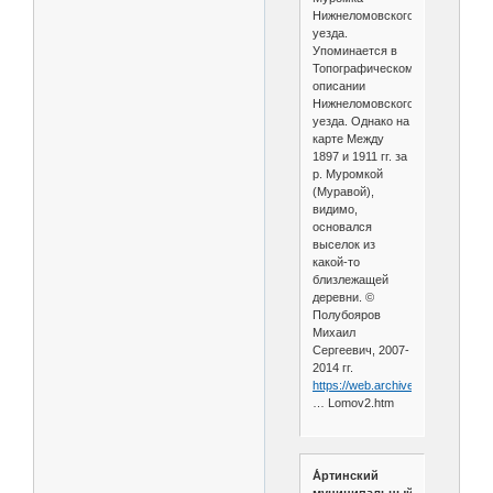
Нижнеломовского
уезда.
Упоминается в
Топографическом
описании
Нижнеломовского
уезда. Однако на
карте Между
1897 и 1911 гг. за
р. Муромкой
(Муравой),
видимо,
основался
выселок из
какой-то
близлежащей
деревни. ©
Полубояров
Михаил
Сергеевич, 2007-
2014 гг.
https://web.archive.org/web/202
… Lomov2.htm
А́ртинский