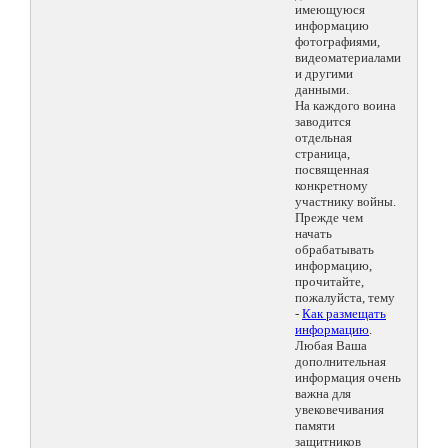
имеющуюся
информацию
фотографиями,
видеоматериалами
и другими
данными.
На каждого воина
заводится
отдельная
страница,
посвященная
конкретному
участнику войны.
Прежде чем
начать
обрабатывать
информацию,
прочитайте,
пожалуйста, тему
-
Как размещать
информацию
.
Любая Ваша
дополнительная
информация очень
важна для
увековечивания
памяти
защитников