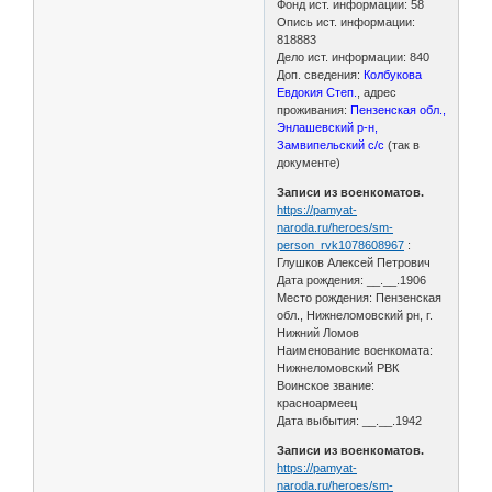
Фонд ист. информации: 58
Опись ист. информации:
818883
Дело ист. информации: 840
Доп. сведения:
Колбукова
Евдокия Степ.
, адрес
проживания:
Пензенская обл.,
Энлашевский р-н,
Замвипельский с/с
(так в
документе)
Записи из военкоматов.
https://pamyat-
naroda.ru/heroes/sm-
person_rvk1078608967
:
Глушков Алексей Петрович
Дата рождения: __.__.1906
Место рождения: Пензенская
обл., Нижнеломовский рн, г.
Нижний Ломов
Наименование военкомата:
Нижнеломовский РВК
Воинское звание:
красноармеец
Дата выбытия: __.__.1942
Записи из военкоматов.
https://pamyat-
naroda.ru/heroes/sm-