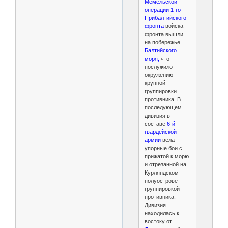
Мемельской
операции 1-го
Прибалтийского
фронта
войска
фронта вышли
на побережье
Балтийского
моря,
что
послужило
окружению
крупной
группировки
противника. В
последующем
дивизия в
составе
6-й
гвардейской
армии
вела
упорные бои с
прижатой к морю
и отрезанной на
Курляндском
полуострове
группировкой
противника.
Дивизия
находилась к
востоку от