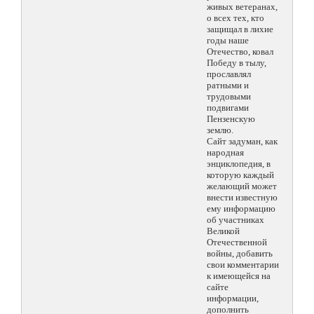
живых ветеранах,
о всех тех, кто
защищал в лихие
годы наше
Отечество, ковал
Победу в тылу,
прославлял
ратными и
трудовыми
подвигами
Пензенскую
землю.
Сайт задуман, как
народная
энциклопедия, в
которую каждый
желающий может
внести известную
ему информацию
об участниках
Великой
Отечественной
войны, добавить
свои комментарии
к имеющейся на
сайте
информации,
дополнить