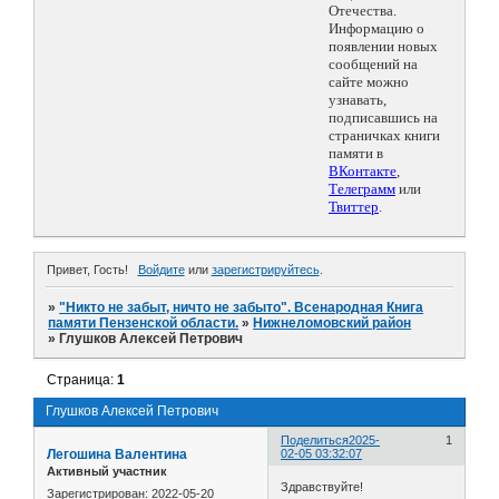
Отечества.
Информацию о
появлении новых
сообщений на
сайте можно
узнавать,
подписавшись на
страничках книги
памяти в
ВКонтакте
,
Телеграмм
или
Твиттер
.
Привет, Гость!
Войдите
или
зарегистрируйтесь
.
»
"Никто не забыт, ничто не забыто". Всенародная Книга
памяти Пензенской области.
»
Нижнеломовский район
»
Глушков Алексей Петрович
Страница:
1
Глушков Алексей Петрович
Поделиться
2025-
1
Легошина Валентина
02-05 03:32:07
Активный участник
Здравствуйте!
Зарегистрирован
: 2022-05-20