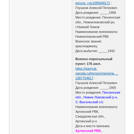
person_rvk1095848171
:
Глушков Алексей Петрович
Дата рождения: __.__.1906
Место рождения: Пензенская
обл., Нижнеломовский рн,
г.Нижний Ломов
Наименование военкомата:
Нижнеломовский РВК
Воинское звание:
красноармеец
Дата выбытия: __.__.1942
Военно-пересыльный
пункт: 176 азсп.
https://pamyat-
naroda.ru/heroes/memoria …
1987754817
:
Глушков Алексей Петрович
Дата рождения: __.__.1905
Место рождения:
Пензенская
обл., Нижне-Ломовский р-н,
З.-Высельский с/с
Наименование военкомата:
Артинский РВК,
Свердловская обл.,
Артинский р-н
Дата и место призыва:
Артинский РВК,