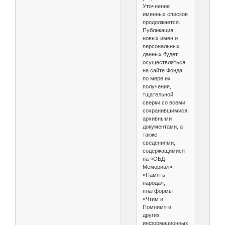
Уточнение
именных списков
продолжается.
Публикация
новых имен и
персональных
данных будет
осуществляться
на сайте Фонда
по мере их
получения,
тщательной
сверки со всеми
сохранившимися
архивными
документами, а
также
сведениями,
содержащимися
на «ОБД-
Мемориал»,
«Память
народа»,
платформы
«Чтим и
Помним» и
других
информационных