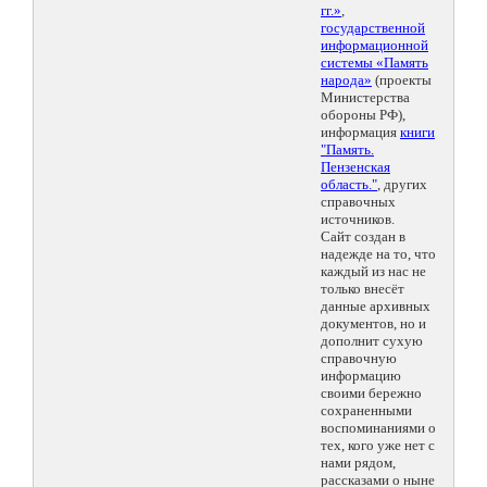
гг.»
,
государственной
информационной
системы «Память
народа»
(проекты
Министерства
обороны РФ),
информация
книги
"Память.
Пензенская
область."
, других
справочных
источников.
Сайт создан в
надежде на то, что
каждый из нас не
только внесёт
данные архивных
документов, но и
дополнит сухую
справочную
информацию
своими бережно
сохраненными
воспоминаниями о
тех, кого уже нет с
нами рядом,
рассказами о ныне