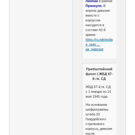
Лиепаи
в районе
Приекуле.
В
апреле дивизия
вместе с
корпусом
находится в
составе 42-й
армии.
https://ru.wikipedia.org/wiki/67-
я_гвар …
ая_дивизия
Прибалтийский
фронт | ЖБД 67-
й гв. СД
ЖБД 67-й гв. СД
с 1 января по 14
мая 1945 года.
На основании
шифрограммы
штаба 23
Гвардейского
стрелкового
корпуса, дивизия
после