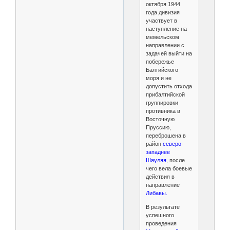
октября 1944
года дивизия
участвует в
наступление на
мемельском
направлении с
задачей выйти на
побережье
Балтийского
моря и не
допустить отхода
прибалтийской
группировки
противника в
Восточную
Пруссию,
переброшена в
район
северо-
западнее
Шяуляя
, после
чего вела боевые
действия в
направление
Либавы.
В результате
успешного
проведения