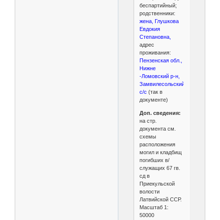
беспартийный;
родственники:
жена, Глушкова
Евдокия
Степановна,
адрес
проживания:
Пензенская обл.,
Нижне
-Ломовский р-н,
Замвилесольский
с/с
(так в
документе)
Доп. сведения:
на стр.
документа см.
схемы
расположения
могил и кладбищ
погибших в/
служащих 67 гв.
сд в
Приекульской
волости
Латвийской ССР.
Масштаб 1:
50000