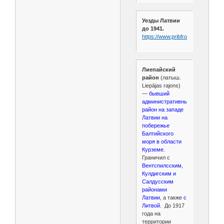
Уезды Латвии
до 1941.
https://www.pribfront.ru/5.html
Лиепайский
район
(латыш.
Liepājas rajons)
—
бывший
административный
район на западе
Латвии на
побережье
Балтийского
моря в области
Курземе
.
Граничил с
Вентспилсским,
Кулдигским и
Салдусским
районами
Латвии
, а также
с
Литвой.
До 1917
года на
территории