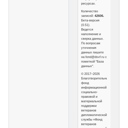
ресурсах.
Количество
записей:
42606.
Бета-версия
(0.51).
Ведется
наполнение и
сверка данных.
По вопросам
уточнения
данных пишите
на fond@dsvf.ru с
пометкой "База
данных".
© 2017–2026
Благотворительный
фонд
информационной,
социально-
правовой и
материальной
поддержки
ветеранов
дипломатической
службы «Фонд
ветеранов