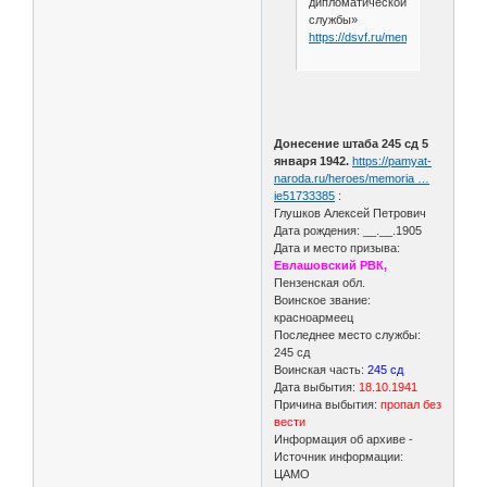
дипломатической
службы»
https://dsvf.ru/memory_book/latvi
Донесение штаба 245 сд 5
января 1942.
https://pamyat-
naroda.ru/heroes/memoria …
ie51733385
:
Глушков Алексей Петрович
Дата рождения: __.__.1905
Дата и место призыва:
Евлашовский РВК,
Пензенская обл.
Воинское звание:
красноармеец
Последнее место службы:
245 сд
Воинская часть:
245 сд
Дата выбытия:
18.10.1941
Причина выбытия:
пропал без
вести
Информация об архиве -
Источник информации:
ЦАМО