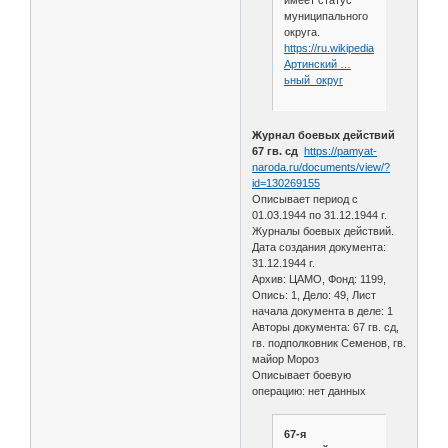
имеет статус
муниципального
округа.
https://ru.wikipedia.org/wiki/
Артинский …
ьный_округ
Журнал боевых действий
67 гв. сд
https://pamyat-
naroda.ru/documents/view/?
id=130269155
Описывает период с
01.03.1944 по 31.12.1944 г.
Журналы боевых действий.
Дата создания документа:
31.12.1944 г.
Архив: ЦАМО, Фонд: 1199,
Опись: 1, Дело: 49, Лист
начала документа в деле: 1
Авторы документа: 67 гв. сд,
гв. подполковник Семенов, гв.
майор Мороз
Описывает боевую
операцию: нет данных
67-я