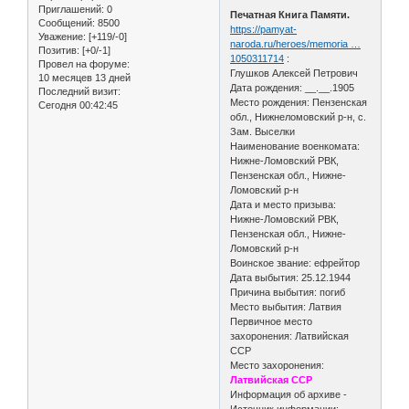
Приглашений:
0
Печатная Книга Памяти.
Сообщений:
8500
https://pamyat-
Уважение:
[+119/-0]
naroda.ru/heroes/memoria …
Позитив:
[+0/-1]
1050311714
:
Провел на форуме:
Глушков Алексей Петрович
10 месяцев 13 дней
Дата рождения: __.__.1905
Последний визит:
Место рождения: Пензенская
Сегодня 00:42:45
обл., Нижнеломовский р-н, с.
Зам. Выселки
Наименование военкомата:
Нижне-Ломовский РВК,
Пензенская обл., Нижне-
Ломовский р-н
Дата и место призыва:
Нижне-Ломовский РВК,
Пензенская обл., Нижне-
Ломовский р-н
Воинское звание: ефрейтор
Дата выбытия: 25.12.1944
Причина выбытия: погиб
Место выбытия: Латвия
Первичное место
захоронения: Латвийская
ССР
Место захоронения:
Латвийская ССР
Информация об архиве -
Источник информации: