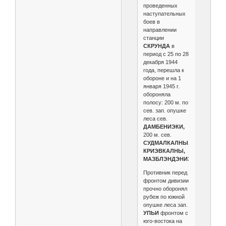
проведенных
наступательных
боев в
направлении
станции
СКРУНДА
в
период с 25 по 28
декабря 1944
года, перешла к
обороне и на 1
января 1945 г.
обороняла
полосу: 200 м. по
сев. зап. опушке
леса сев.
ДАМБЕНИЭКИ,
200 м. сев.
СУДМАЛКАЛНЫ,
КРИЭВКАЛНЫ,
МАЗБЛЭНДЭНИЭКИ.
Противник перед
фронтом дивизии
прочно оборонял
рубеж по южной
опушке леса зап.
УПЬИ
фронтом с
юго-востока на