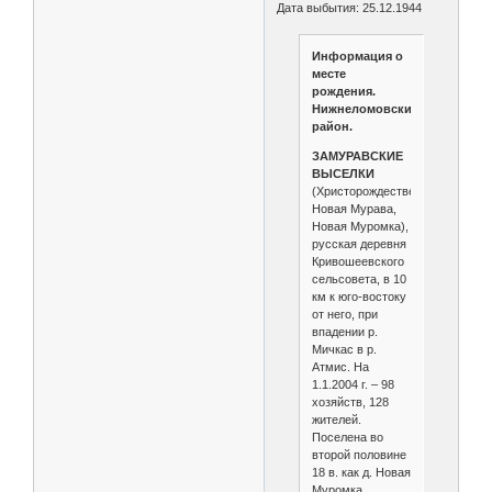
Дата выбытия: 25.12.1944
Информация о
месте
рождения.
Нижнеломовский
район.
ЗАМУРАВСКИЕ
ВЫСЕЛКИ
(Христорождественский,
Новая Мурава,
Новая Муромка),
русская деревня
Кривошеевского
сельсовета, в 10
км к юго-востоку
от него, при
впадении р.
Мичкас в р.
Атмис. На
1.1.2004 г. – 98
хозяйств, 128
жителей.
Поселена во
второй половине
18 в. как д. Новая
Муромка