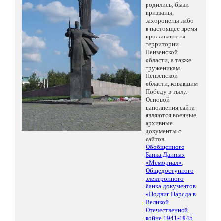
родились, были
призваны,
захоронены либо
в настоящее время
проживают на
территории
Пензенской
области, а также
труженикам
Пензенской
области, ковавшим
Победу в тылу.
Основой
наполнения сайта
являются военные
архивные
документы с
сайтов
Обобщенного
Банка Данных
«Мемориал»
,
Общедоступного
электронного
банка документов
«Подвиг Народа в
Великой
Отечественной
войне 1941-1945