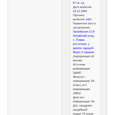
67 гв. сд
Дата выбытия:
25.12.1944
Причина
выбытия:
убит
Первичное место
захоронения:
Латвийская ССР,
Лепайский уезд,
с. Плави,
восточнее, у
дороги, идущей
Верос Старанки
Информация об
архиве -
Источник
информации:
ЦАМО
Фонд ист.
информации: 58
Опись ист.
информации:
18003
Дело ист.
информации: 99
Доп. сведения:
орудийный
номер 73 огппд;