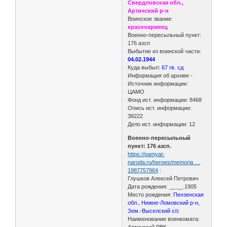
Свердловская обл.,
Артинский р-н
Воинское звание:
красноармеец
Военно-пересыльный пункт:
176 азсп
Выбытие из воинской части:
04.02.1944
Куда выбыл:
67 гв. сд
Информация об архиве -
Источник информации:
ЦАМО
Фонд ист. информации: 8468
Опись ист. информации:
38222
Дело ист. информации: 12
Военно-пересыльный
пункт: 176 азсп.
https://pamyat-
naroda.ru/heroes/memoria …
1987757964
:
Глушков Алексей Петрович
Дата рождения: __.__.1905
Место рождения:
Пензенская
обл., Нижне-Ломовский р-н,
Зем.-Выселский с/с
Наименование военкомата:
Артинский РВК,