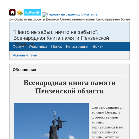
кой области на фронты Великой Отечественной войны было призвано более 300 000 чел
"Никто не забыт, ничто не забыто".
Всенародная Книга памяти Пензенской
области.
Форум
Участники
Поиск
Регистрация
Войти
Активные темы
Объявление
Всенародная книга памяти
Пензенской области
Сайт посвящается
воинам Великой
Отечественной
войны,
вернувшимся и не
вернувшимся с
войны, которые