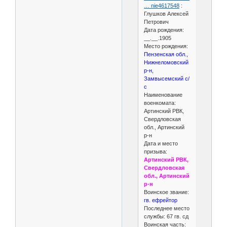
… nie4617548
:
Глушков Алексей
Петрович
Дата рождения:
__.__.1905
Место рождения:
Пензенская обл.,
Нижнеломовский
р-н,
Замвысемский с/
с
Наименование
военкомата:
Артинский РВК,
Свердловская
обл., Артинский
р-н
Дата и место
призыва:
Артинский РВК,
Свердловская
обл., Артинский
р-н
Воинское звание:
гв. ефрейтор
Последнее место
службы: 67 гв. сд
Воинская часть: