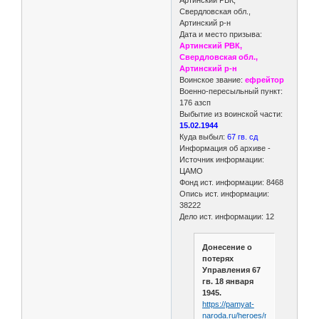
Свердловская обл.,
Артинский р-н
Дата и место призыва:
Артинский РВК,
Свердловская обл.,
Артинский р-н
Воинское звание:
ефрейтор
Военно-пересыльный пункт:
176 азсп
Выбытие из воинской части:
15.02.1944
Куда выбыл:
67 гв. сд
Информация об архиве -
Источник информации:
ЦАМО
Фонд ист. информации: 8468
Опись ист. информации:
38222
Дело ист. информации: 12
Донесение о
потерях
Управления 67
гв. 18 января
1945.
https://pamyat-
naroda.ru/heroes/memoria