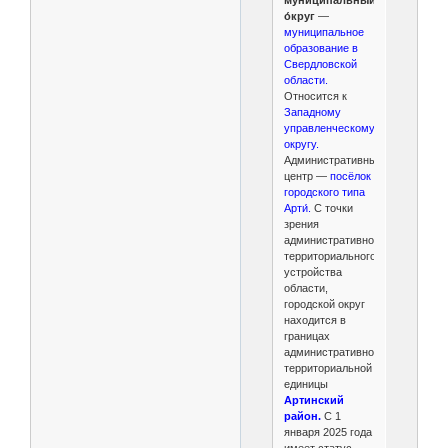
муниципальный
о́круг
—
муниципальное
образование в
Свердловской
области.
Относится к
Западному
управленческому
округу.
Административный
центр —
посёлок
городского типа
Арти́.
С точки
зрения
административно-
территориального
устройства
области,
городской округ
находится в
границах
административно-
территориальной
единицы
Артинский
район.
С 1
января 2025 года