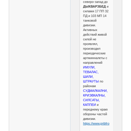
северо-запад до
ДЫКВАРЗБЕД
и
силами 17 ПП 32
ПД и 103 МП 14
танковой
дивизии.
Активных
действий живой
силой не
проявлял,
производил
периодические
артминналеты с
направлений
ИМУЛИ,
ТЕВАЛАС,
ШИЛИ,
ШТРАУТЫ
по
районам
СУДМАЛКАЛНИ,
КРИЭВКАЛНЫ,
СИЛСАТЫ,
КАППЕИ
и
переднему краю
обороны частей
дивизии.
https://www.pribfront.ru/4209.html