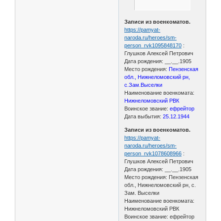
Записи из военкоматов.
https://pamyat-
naroda.ru/heroes/sm-
person_rvk1095848170
:
Глушков Алексей Петрович
Дата рождения: __.__.1905
Место рождения:
Пензенская
обл., Нижнеломовский рн,
с.Зам.Выселки
Наименование военкомата:
Нижнеломовский РВК
Воинское звание:
ефрейтор
Дата выбытия:
25.12.1944
Записи из военкоматов.
https://pamyat-
naroda.ru/heroes/sm-
person_rvk1078608966
:
Глушков Алексей Петрович
Дата рождения: __.__.1905
Место рождения: Пензенская
обл., Нижнеломовский рн, с.
Зам. Выселки
Наименование военкомата:
Нижнеломовский РВК
Воинское звание: ефрейтор