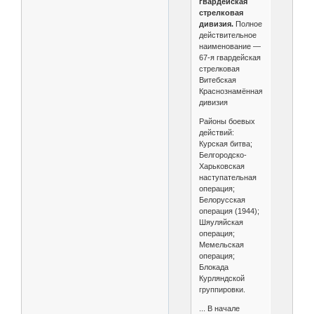
гвардейская
стрелковая
дивизия.
Полное
действительное
наименование —
67-я гвардейская
стрелковая
Витебская
Краснознамённая
дивизия
Районы боевых
действий:
Курская битва;
Белгородско-
Харьковская
наступательная
операция;
Белорусская
операция (1944);
Шяуляйская
операция;
Мемельская
операция;
Блокада
Курляндской
группировки.
... В начале