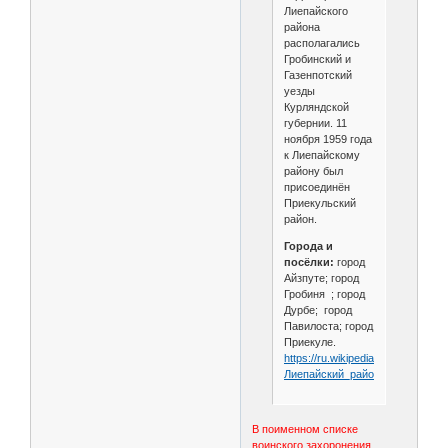
Лиепайского
района
располагались
Гробинский и
Газенпотский
уезды
Курляндской
губернии. 11
ноября 1959 года
к Лиепайскому
району был
присоединён
Приекульский
район.
Города и
посёлки:
город
Айзпуте; город
Гробиня ; город
Дурбе; город
Павилоста; город
Приекуле.
https://ru.wikipedia.org/wiki/
Лиепайский_район
В поименном списке
воинского захоронения