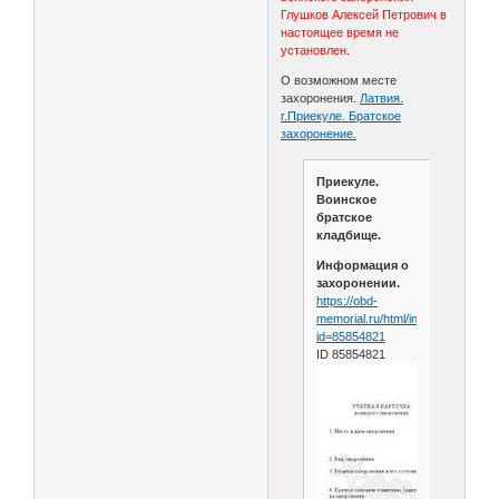
Глушков Алексей Петрович в
настоящее время не
установлен.
О возможном месте
захоронения.
Латвия.
г.Приекуле. Братское
захоронение.
Приекуле.
Воинское
братское
кладбище.
Информация о
захоронении.
https://obd-
memorial.ru/html/info.htm?
id=85854821
ID 85854821