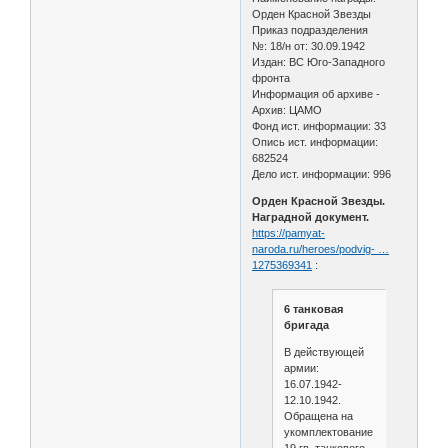
Орден Красной Звезды
Приказ подразделения
№: 18/н от: 30.09.1942
Издан: ВС Юго-Западного
фронта
Информация об архиве -
Архив: ЦАМО
Фонд ист. информации: 33
Опись ист. информации:
682524
Дело ист. информации: 996
Орден Красной Звезды.
Наградной документ.
https://pamyat-
naroda.ru/heroes/podvig- …
1275369341
:
6 танковая
бригада
В действующей
армии:
16.07.1942-
12.10.1942.
Обращена на
укомплектование
19 гв. танкового