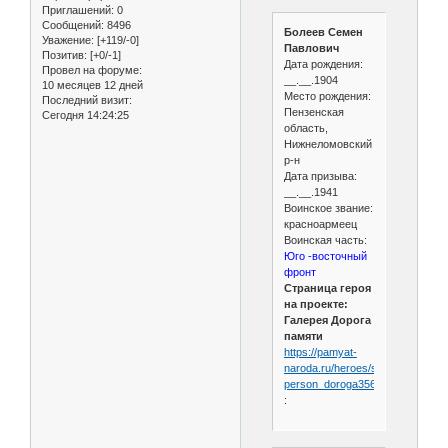
Приглашений:
0
Сообщений:
8496
Болеев Семен
Уважение:
[+119/-0]
Павлович
Позитив:
[+0/-1]
Дата рождения:
Провел на форуме:
__.__.1904
10 месяцев 12 дней
Место рождения:
Последний визит:
Пензенская
Сегодня 14:24:25
область,
Нижнеломовский
р-н
Дата призыва:
__.__.1941
Воинское звание:
красноармеец
Воинская часть:
Юго -восточный
фронт
Страница героя
на проекте:
Галерея Дорога
памяти
https://pamyat-
naroda.ru/heroes/sm-
person_doroga356230
: