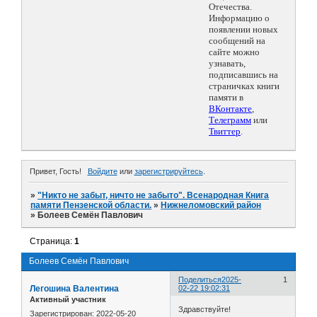
Отечества.
Информацию о
появлении новых
сообщений на
сайте можно
узнавать,
подписавшись на
страничках книги
памяти в
ВКонтакте
,
Телеграмм
или
Твиттер
.
Привет, Гость!
Войдите
или
зарегистрируйтесь
.
»
"Никто не забыт, ничто не забыто". Всенародная Книга
памяти Пензенской области.
»
Нижнеломовский район
»
Болеев Семён Павлович
Страница:
1
Болеев Семён Павлович
Поделиться
2025-
1
Легошина Валентина
02-22 19:02:31
Активный участник
Здравствуйте!
Зарегистрирован
: 2022-05-20