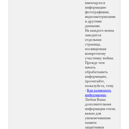
имеющуюся
информацию
фотографиями,
видеоматериалами
и другими
данными.
На каждого воина
заводится
отдельная
страница,
посвященная
конкретному
участнику войны.
Прежде чем
начать
обрабатывать
информацию,
прочитайте,
пожалуйста, тему
-
Как размещать
информацию
.
Любая Ваша
дополнительная
информация очень
важна для
увековечивания
памяти
защитников