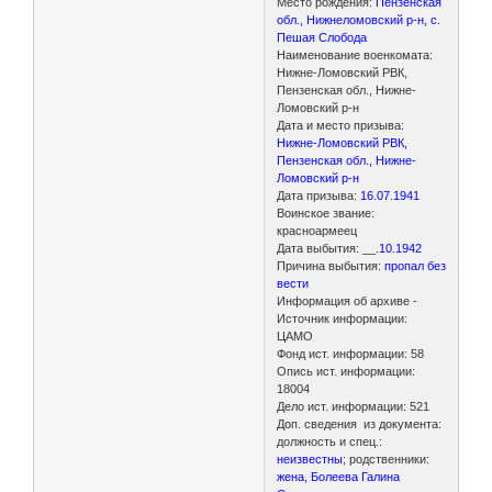
Место рождения:
Пензенская
обл., Нижнеломовский р-н, с.
Пешая Слобода
Наименование военкомата:
Нижне-Ломовский РВК,
Пензенская обл., Нижне-
Ломовский р-н
Дата и место призыва:
Нижне-Ломовский РВК,
Пензенская обл., Нижне-
Ломовский р-н
Дата призыва:
16.07.1941
Воинское звание:
красноармеец
Дата выбытия: __.
10.1942
Причина выбытия:
пропал без
вести
Информация об архиве -
Источник информации:
ЦАМО
Фонд ист. информации: 58
Опись ист. информации:
18004
Дело ист. информации: 521
Доп. сведения из документа:
должность и спец.:
неизвестны
; родственники:
жена, Болеева Галина