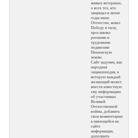
живых ветеранах,
о всех тех, кто
защищал в лихие
годы наше
Отечество, ковал
Победу в тылу,
прославлял
ратными и
трудовыми
подвигами
Пензенскую
землю.
Сайт задуман, как
народная
энциклопедия, в
которую каждый
желающий может
внести известную
ему информацию
об участниках
Великой
Отечественной
войны, добавить
свои комментарии
к имеющейся на
сайте
информации,
дополнить