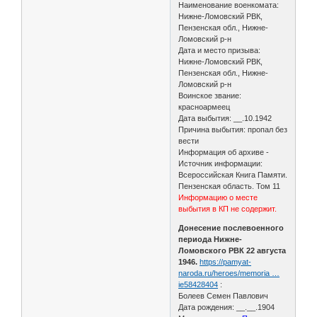
Наименование военкомата:
Нижне-Ломовский РВК,
Пензенская обл., Нижне-
Ломовский р-н
Дата и место призыва:
Нижне-Ломовский РВК,
Пензенская обл., Нижне-
Ломовский р-н
Воинское звание:
красноармеец
Дата выбытия: __.10.1942
Причина выбытия: пропал без
вести
Информация об архиве -
Источник информации:
Всероссийская Книга Памяти.
Пензенская область. Том 11
Информацию о месте
выбытия в КП не содержит.
Донесение послевоенного
периода Нижне-
Ломовского РВК 22 августа
1946.
https://pamyat-
naroda.ru/heroes/memoria …
ie58428404
:
Болеев Семен Павлович
Дата рождения: __.__.1904