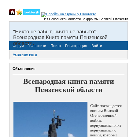
Из Пензенской области на фронты Великой Отечественной войн
"Никто не забыт, ничто не забыто".
Всенародная Книга памяти Пензенской
области.
Форум
Участники
Поиск
Регистрация
Войти
Активные темы
Объявление
Всенародная книга памяти
Пензенской области
Сайт посвящается
воинам Великой
Отечественной
войны,
вернувшимся и не
вернувшимся с
войны, которые