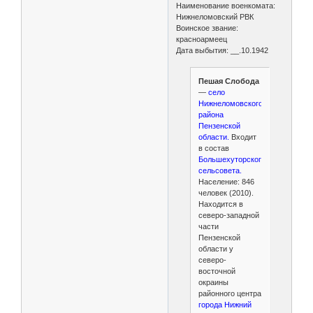
Наименование военкомата:
Нижнеломовский РВК
Воинское звание:
красноармеец
Дата выбытия: __.10.1942
Пешая Слобода
—
село
Нижнеломовского
района
Пензенской
области.
Входит
в состав
Большехуторского
сельсовета.
Население: 846
человек (2010).
Находится в
северо-западной
части
Пензенской
области у
северо-
восточной
окраины
районного центра
города Нижний