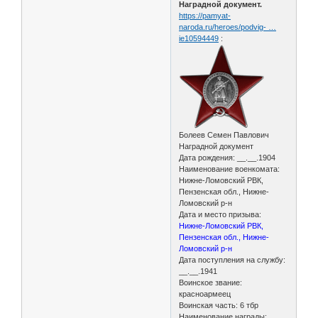
Наградной документ.
https://pamyat-
naroda.ru/heroes/podvig- …
ie10594449
:
Болеев Семен Павлович
Наградной документ
Дата рождения: __.__.1904
Наименование военкомата:
Нижне-Ломовский РВК,
Пензенская обл., Нижне-
Ломовский р-н
Дата и место призыва:
Нижне-Ломовский РВК,
Пензенская обл., Нижне-
Ломовский р-н
Дата поступления на службу:
__.__.1941
Воинское звание:
красноармеец
Воинская часть: 6 тбр
Наименование награды: