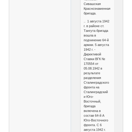
Сивашская
Краснознаменная
бригада.
.. 1 августа 1942
г. в районе ст.
Тангута бригада
вошла в
подчинение 64-й
армии. 5 августа
1942 г. -
Директивой
Ставки ВГК №
170554 от
05.08.1942 в
результате
разделения
Сталинградского
фронта на
Сталинградский
и Юго-
Восточный,
бригада
включена в
состав 64-й А
Юго-Восточного
фронта. С 6
августа 1942 г.