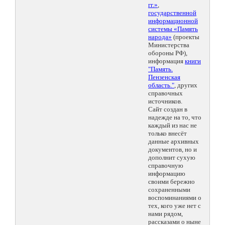
гг.»
,
государственной
информационной
системы «Память
народа»
(проекты
Министерства
обороны РФ),
информация
книги
"Память.
Пензенская
область."
, других
справочных
источников.
Сайт создан в
надежде на то, что
каждый из нас не
только внесёт
данные архивных
документов, но и
дополнит сухую
справочную
информацию
своими бережно
сохраненными
воспоминаниями о
тех, кого уже нет с
нами рядом,
рассказами о ныне