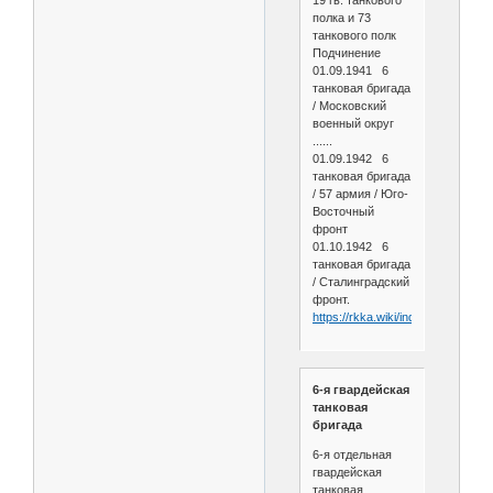
полка и 73
танкового полк
Подчинение
01.09.1941 6
танковая бригада
/ Московский
военный округ
......
01.09.1942 6
танковая бригада
/ 57 армия / Юго-
Восточный
фронт
01.10.1942 6
танковая бригада
/ Сталинградский
фронт.
https://rkka.wiki/index.php/6_та
6-я гвардейская
танковая
бригада
6-я отдельная
гвардейская
танковая