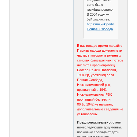
село было
газифицировано.
В 2004 году —
524 хозяйства.
https://ru.wikipedia.org/wiki/
Пешая_Слобода
В настоящее время на сайте
Память народа донесение в/
части, в котором в именных
списках б/возвратных потерь
числится красноармеец
Болеев Семён Павлович,
1904 г.р, уроженец села
Пешая Слобода,
Нижнеломовский р-н,
призванный в 1941
Нижнеломовским РВК,
пропавший без вести
00.10.1942 не найдено,
дополнительные сведения не
установлены.
Предположительно,
о нем
нижеследующие документы,
поскольку совпадают даты