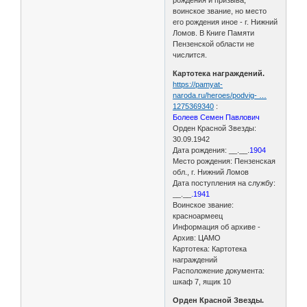
рождения и призыва,
воинское звание, но место
его рождения иное - г. Нижний
Ломов. В Книге Памяти
Пензенской области не
числится.
Картотека награждений.
https://pamyat-
naroda.ru/heroes/podvig- …
1275369340
:
Болеев Семен Павлович
Орден Красной Звезды:
30.09.1942
Дата рождения: __.__.
1904
Место рождения: Пензенская
обл., г. Нижний Ломов
Дата поступления на службу:
__.__
.1941
Воинское звание:
красноармеец
Информация об архиве -
Архив: ЦАМО
Картотека: Картотека
награждений
Расположение документа:
шкаф 7, ящик 10
Орден Красной Звезды.