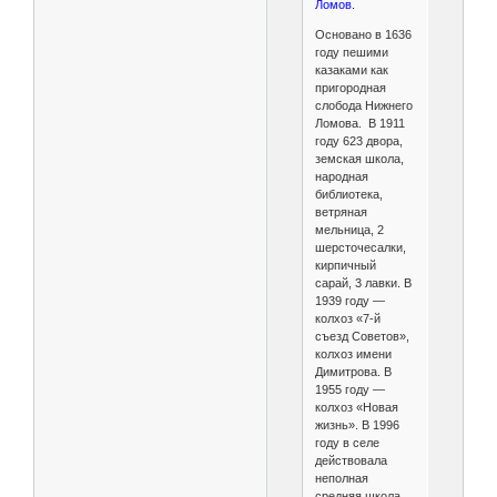
Ломов.
Основано в 1636
году пешими
казаками как
пригородная
слобода Нижнего
Ломова. В 1911
году 623 двора,
земская школа,
народная
библиотека,
ветряная
мельница, 2
шерсточесалки,
кирпичный
сарай, 3 лавки. В
1939 году —
колхоз «7-й
съезд Советов»,
колхоз имени
Димитрова. В
1955 году —
колхоз «Новая
жизнь». В 1996
году в селе
действовала
неполная
средняя школа,