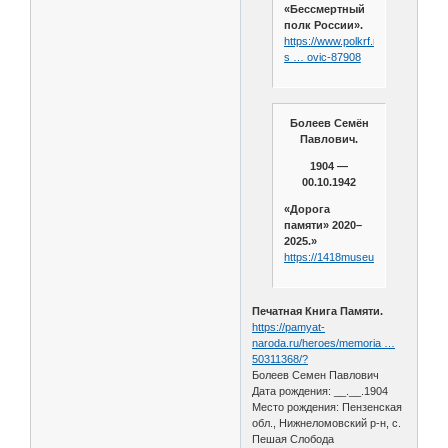
«Бессмертный
полк России».
https://www.polkrf.ru/veterans/bo
s … ovic-87908
Болеев Семён
Павлович.
1904 —
00.10.1942
«Дорога
памяти» 2020–
2025.»
https://1418museum.ru/heroes/5
Печатная Книга Памяти.
https://pamyat-
naroda.ru/heroes/memoria …
50311368/?
Болеев Семен Павлович
Дата рождения: __.__.1904
Место рождения: Пензенская
обл., Нижнеломовский р-н, с.
Пешая Слобода