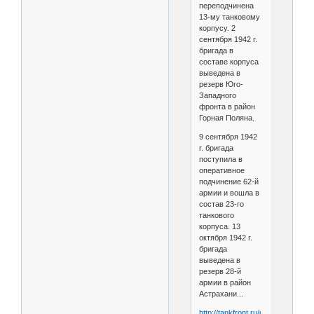
переподчинена
13-му танковому
корпусу. 2
сентября 1942 г.
бригада в
составе корпуса
выведена в
резерв Юго-
Западного
фронта в район
Горная Поляна.
9 сентября 1942
г. бригада
поступила в
оперативное
подчинение 62-й
армии и вошла в
состав 23-го
танкового
корпуса. 13
октября 1942 г.
бригада
выведена в
резерв 28-й
армии в район
Астрахани...
http://tankfront.ru/ussr/tbr/gvtbr0