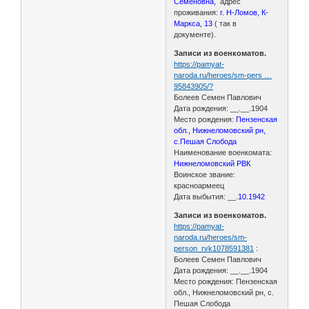
Семеновна,
адрес
проживания:
г. Н-Ломов, К-
Маркса, 13
( так в
документе).
Записи из военкоматов.
https://pamyat-
naroda.ru/heroes/sm-pers …
95843905/?
Болеев Семен Павлович
Дата рождения: __.__.1904
Место рождения:
Пензенская
обл., Нижнеломовский рн,
с.Пешая Слобода
Наименование военкомата:
Нижнеломовский РВК
Воинское звание:
красноармеец
Дата выбытия: __.
10.1942
Записи из военкоматов.
https://pamyat-
naroda.ru/heroes/sm-
person_rvk1078591381
:
Болеев Семен Павлович
Дата рождения: __.__.1904
Место рождения: Пензенская
обл., Нижнеломовский рн, с.
Пешая Слобода