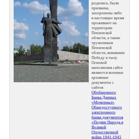
родились, были
призваны,
захоронены либо
в настоящее время
проживают на
территории
Пензенской
области, а также
труженикам
Пензенской
области, ковавшим
Победу в тылу.
Основой
наполнения сайта
являются военные
архивные
документы с
сайтов
Обобщенного
Банка Данных
«Мемориал»
,
Общедоступного
электронного
банка документов
«Подвиг Народа в
Великой
Отечественной
войне 1941-1945