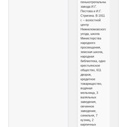
пенькотрепальных
завода И.Г.
Пестова и И.Г.
Стригина. В 1911
г. – волостной
центр
Нижнеломовского
уезда, школа
Министерства
народного
просвещения,
земская школа,
народная
библиотека, одно
крестьянское
общество, 611
дворов,
кредитное
товарищество,
водяная
мельница, 3
валяльных
заведения,
овчинное
заведение,
синильня, 7
кузниц, 2
кирпичных