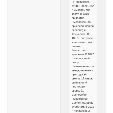
(67 ревизских
душ). После 1864
г. имелось два
крестьянских
общества –
Змеевское (по
присоединившейся
деревне) и
Атмисское. В
1837 г. построен
каменный храм
во имя
Рождества
Христова. В 1877
г. – волостной
центр
Нижнеломовского
уезда, церковно-
приходская
школа, 17 лавок,
синильня, 4
постоялых
двора, 21
маслобойня
(конопляное
масло), базар по
субботам. В 1912
г. появилось 2