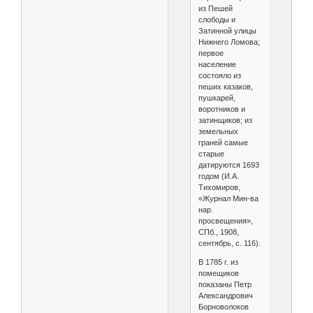
из Пешей
слободы и
Затинной улицы
Нижнего Ломова;
первое
население
состояло из
пеших казаков,
пушкарей,
воротников и
затинщиков; из
земельных
граней самые
старые
датируются 1693
годом (И.А.
Тихомиров,
«Журнал Мин-ва
нар.
просвещения»,
СПб., 1908,
сентябрь, с. 116).
В 1785 г. из
помещиков
показаны Петр
Александрович
Борноволоков