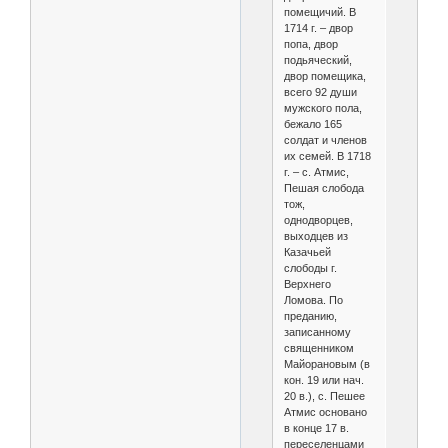
помещичий. В
1714 г. – двор
попа, двор
подьяческий,
двор помещика,
всего 92 души
мужского пола,
бежало 165
солдат и членов
их семей. В 1718
г. – с. Атмис,
Пешая слобода
тож,
однодворцев,
выходцев из
Казачьей
слободы г.
Верхнего
Ломова. По
преданию,
записанному
священником
Майорановым (в
кон. 19 или нач.
20 в.), с. Пешее
Атмис основано
в конце 17 в.
переселенцами