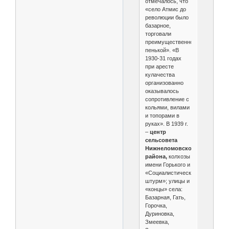
отмечалось, что
«село Атмис до
революции было
базарное,
торговали
преимущественно
пенькой». «В
1930-31 годах
при аресте
кулачества
организованно
оказывалось
сопротивление с
кольями, вилами
и топорами в
руках». В 1939 г.
–
центр
сельсовета
Нижнеломовского
района,
колхозы
имени Горького и
«Социалистический
штурм»; улицы и
«концы» села:
Базарная, Гать,
Горочка,
Дуриновка,
Змеевка,