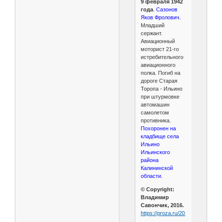
9 февраля 1942
года
.
Сазонов
Яков Фролович.
Младший
сержант.
Авиационный
моторист 21-го
истребительного
авиационного
полка. Погиб на
дороге Старая
Торопа - Ильино
при штурмовке
автомашин
самолетом
противника.
Похоронен на
кладбище села
Ильино
Ильинского
района
Калининской
области.
© Copyright:
Владимир
Савончик, 2016.
https://proza.ru/2016/08/14/73