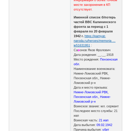
месте захоронения в КП
отсутствует.
Именной список б/потерь
частей ВВС Калининского
фронта за период с 1
февраля по 20 февраля
1942 г.
https://pamyat-
naroda.ru/heroes/memoria …
ie51631951
:
Са
в
онов Яков Фролович
Дата рождения: __.__.1918
Место рождения:
Пензенская
обл.
Наименование военкомата:
Нижне-Ломовский РВК,
Пензенская обл., Нижне-
Ломовский р-н
Дата и место призыва:
Нижне-Ломовский РВК,
Пензенская обл., Нижне-
Ломовский р-н
Воинское звание: мл. сержант
Последнее место службы: 21
иап
Воинская часть:
21 иап
Дата выбытия:
09.02.1942
Причина выбытия:
убит