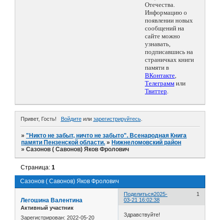
Отечества.
Информацию о
появлении новых
сообщений на
сайте можно
узнавать,
подписавшись на
страничках книги
памяти в
ВКонтакте
,
Телеграмм
или
Твиттер
.
Привет, Гость!
Войдите
или
зарегистрируйтесь
.
»
"Никто не забыт, ничто не забыто". Всенародная Книга
памяти Пензенской области.
»
Нижнеломовский район
»
Сазонов ( Савонов) Яков Фролович
Страница:
1
Сазонов ( Савонов) Яков Фролович
Поделиться
2025-
1
Легошина Валентина
03-21 16:02:38
Активный участник
Здравствуйте!
Зарегистрирован
: 2022-05-20