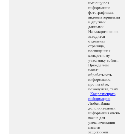
имеющуюся
информацию
фотографиями,
видеоматериалами
и другими
данными.
На каждого воина
заводится
отдельная
страница,
посвященная
конкретному
участнику войны.
Прежде чем
начать
обрабатывать
информацию,
прочитайте,
пожалуйста, тему
-
Как размещать
информацию
.
Любая Ваша
дополнительная
информация очень
важна для
увековечивания
памяти
защитников