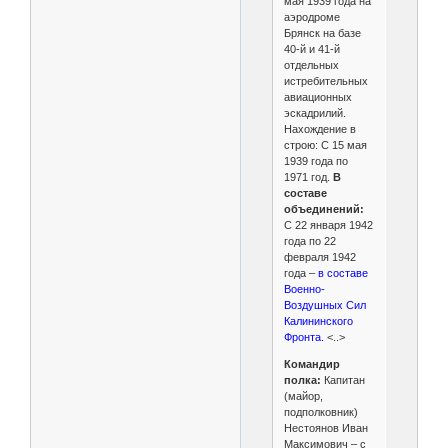
мая 1939 года на
аэродроме
Брянск на базе
40-й и 41-й
отдельных
истребительных
авиационных
эскадрилий.
Нахождение в
строю: С 15 мая
1939 года по
1971 год.
В
составе
объединений:
С 22 января 1942
года по 22
февраля 1942
года –
в составе
Военно-
Воздушных Сил
Калининского
Фронта.
<..>
Командир
полка:
Капитан
(майор,
подполковник)
Нестоянов Иван
Максимович – с