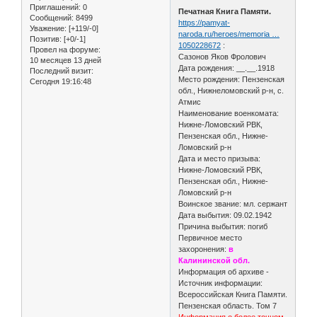
Приглашений:
0
Печатная Книга Памяти.
Сообщений:
8499
https://pamyat-
Уважение:
[+119/-0]
naroda.ru/heroes/memoria …
Позитив:
[+0/-1]
1050228672
:
Провел на форуме:
Сазонов Яков Фролович
10 месяцев 13 дней
Дата рождения: __.__.1918
Последний визит:
Место рождения: Пензенская
Сегодня 19:16:48
обл., Нижнеломовский р-н, с.
Атмис
Наименование военкомата:
Нижне-Ломовский РВК,
Пензенская обл., Нижне-
Ломовский р-н
Дата и место призыва:
Нижне-Ломовский РВК,
Пензенская обл., Нижне-
Ломовский р-н
Воинское звание: мл. сержант
Дата выбытия: 09.02.1942
Причина выбытия: погиб
Первичное место
захоронения:
в
Калининской обл.
Информация об архиве -
Источник информации:
Всероссийская Книга Памяти.
Пензенская область. Том 7
Информация о более точном