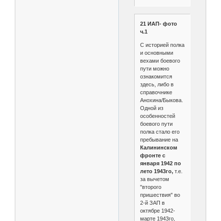
21 ИАП- фото
ч.1
С историей полка
и основными
вехами боевого
пути можно
ознакомится
здесь, либо в
справочнике
Анохина/Быкова.
Одной из
особенностей
боевого пути
полка стало его
пребывание на
Калининском
фронте с
января 1942 по
лето 1943го,
т.е.
за вычетом
"второго
пришествия" во
2-й ЗАП в
октябре 1942-
марте 1943го,