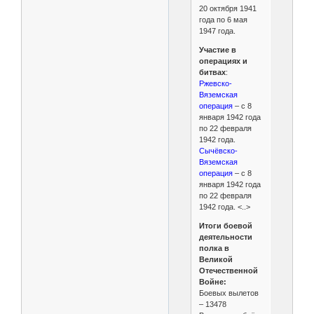
20 октября 1941
года по 6 мая
1947 года.
Участие в
операциях и
битвах
:
Ржевско-
Вяземская
операция
– с 8
января 1942 года
по 22 февраля
1942 года.
Сычёвско-
Вяземская
операция
– с 8
января 1942 года
по 22 февраля
1942 года. <..>
Итоги боевой
деятельности
полка в
Великой
Отечественной
Войне:
Боевых вылетов
– 13478