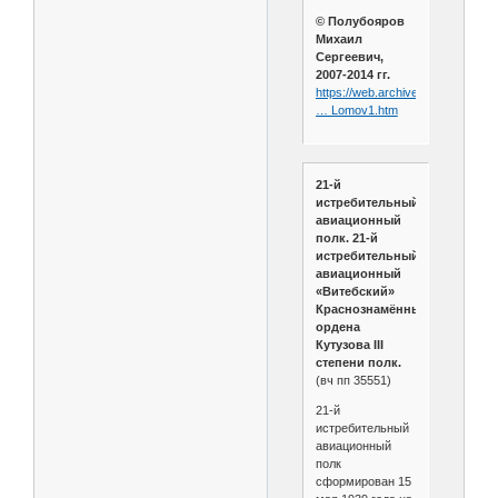
© Полубояров
Михаил
Сергеевич,
2007-2014 гг.
https://web.archive.org/web/202
… Lomov1.htm
21-й
истребительный
авиационный
полк. 21-й
истребительный
авиационный
«Витебский»
Краснознамённый
ордена
Кутузова III
степени полк.
(вч пп 35551)
21-й
истребительный
авиационный
полк
сформирован 15