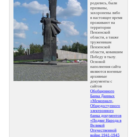
родились, были
призваны,
захоронены либо
в настоящее время
проживают на
территории
Пензенской
области, а также
труженикам
Пензенской
области, ковавшим
Победу в тылу.
Основой
наполнения сайта
являются военные
архивные
документы с
сайтов
Обобщенного
Банка Данных
«Мемориал»
,
Общедоступного
электронного
банка документов
«Подвиг Народа в
Великой
Отечественной
войне 1941-1945