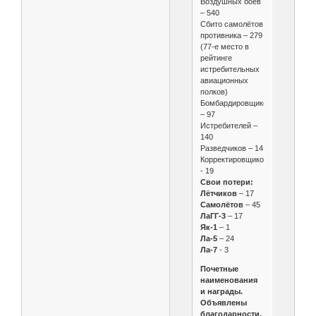
Воздушных боёв
– 540
Сбито самолётов
противника – 279
(77-е место в
рейтинге
истребительных
авиационных
полков)
Бомбардировщиков
– 97
Истребителей –
140
Разведчиков – 14
Корректировщиков
- 19
Свои потери:
Лётчиков
– 17
Самолётов
– 45
ЛаГГ-3
– 17
Як-1
– 1
Ла-5
– 24
Ла-7
- 3
Почетные
наименования
и награды.
Объявлены
благодарности.