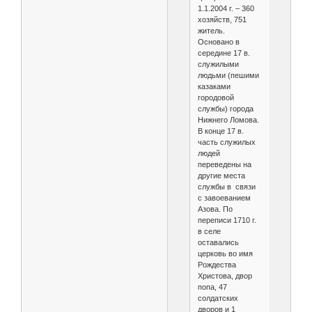
1.1.2004 г. – 360
хозяйств, 751
житель.
Основано в
середине 17 в.
служилыми
людьми (пешими
казаками
городовой
службы) города
Нижнего Ломова.
В конце 17 в.
часть служилых
людей
переведены на
другие места
службы в связи
с завоеванием
Азова. По
переписи 1710 г.
в селе
оставались
церковь во имя
Рождества
Христова, двор
попа, 47
солдатских
дворов и 1