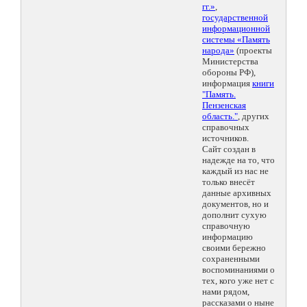
гг.»
,
государственной
информационной
системы «Память
народа»
(проекты
Министерства
обороны РФ),
информация
книги
"Память.
Пензенская
область."
, других
справочных
источников.
Сайт создан в
надежде на то, что
каждый из нас не
только внесёт
данные архивных
документов, но и
дополнит сухую
справочную
информацию
своими бережно
сохраненными
воспоминаниями о
тех, кого уже нет с
нами рядом,
рассказами о ныне