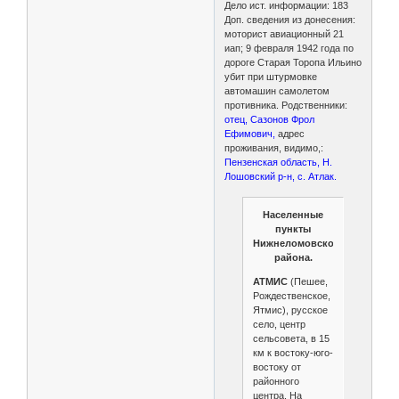
Дело ист. информации: 183
Доп. сведения из донесения:
моторист авиационный 21
иап; 9 февраля 1942 года по
дороге Старая Торопа Ильино
убит при штурмовке
автомашин самолетом
противника. Родственники:
отец, Сазонов Фрол
Ефимович,
адрес
проживания, видимо,:
Пензенская область, Н.
Лошовский р-н, с. Атлак.
Населенные
пункты
Нижнеломовского
района.
АТМИС
(Пешее,
Рождественское,
Ятмис), русское
село, центр
сельсовета, в 15
км к востоку-юго-
востоку от
районного
центра. На