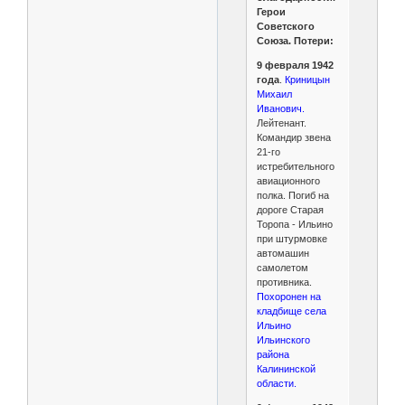
Герои
Советского
Союза. Потери:
9 февраля 1942
года
.
Криницын
Михаил
Иванович.
Лейтенант.
Командир звена
21-го
истребительного
авиационного
полка. Погиб на
дороге Старая
Торопа - Ильино
при штурмовке
автомашин
самолетом
противника.
Похоронен на
кладбище села
Ильино
Ильинского
района
Калининской
области.