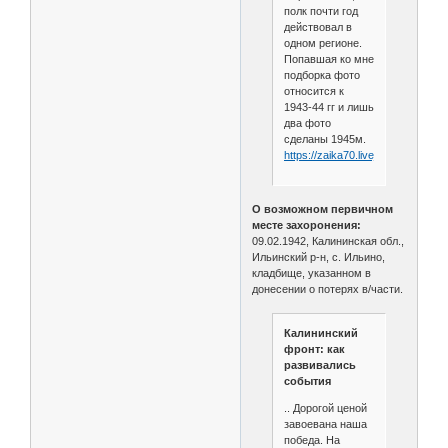
полк почти год
действовал в
одном регионе.
Попавшая ко мне
подборка фото
относится к
1943-44 гг и лишь
два фото
сделаны 1945м.
https://zaika70.livejournal.com/28
О возможном первичном
месте захоронения:
09.02.1942, Калининская обл.,
Ильинский р-н, с. Ильино,
кладбище, указанном в
донесении о потерях в/части.
Калининский
фронт: как
развивались
события
.. Дорогой ценой
завоевана наша
победа. На