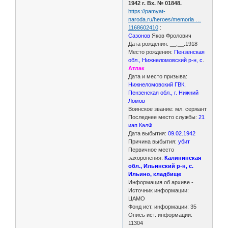
1942 г. Вх. № 01848.
https://pamyat-
naroda.ru/heroes/memoria …
1168602410
:
Сазонов
Яков Фролович
Дата рождения: __.__.1918
Место рождения:
Пензенская
обл., Нижнеломовский р-н, с
.
Атлак
Дата и место призыва:
Нижнеломовский ГВК,
Пензенская обл., г. Нижний
Ломов
Воинское звание: мл. сержант
Последнее место службы:
21
иап КалФ
Дата выбытия:
09.02.1942
Причина выбытия:
убит
Первичное место
захоронения:
Калининская
обл., Ильинский р-н, с.
Ильино, кладбище
Информация об архиве -
Источник информации:
ЦАМО
Фонд ист. информации: 35
Опись ист. информации:
11304