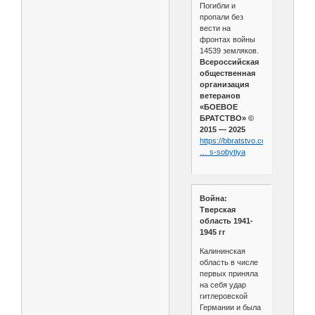
Погибли и
пропали без
вести на
фронтах войны
14539 земляков.
Всероссийская
общественная
организация
ветеранов
«БОЕВОЕ
БРАТСТВО» ©
2015 — 2025
https://bbratstvo.com/2020/05/11/k
… s-sobytiya
Война:
Тверская
область 1941-
1945 гг
Калининская
область в числе
первых приняла
на себя удар
гитлеровской
Германии и была