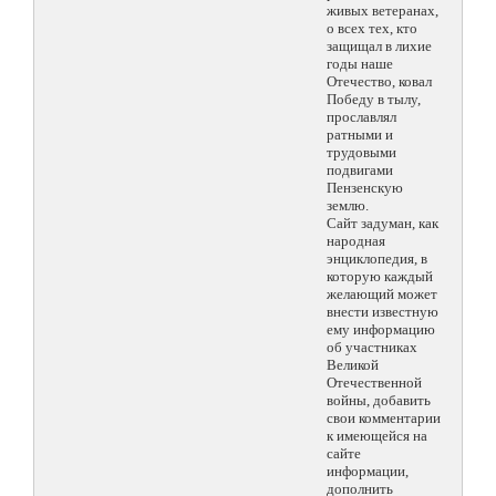
живых ветеранах,
о всех тех, кто
защищал в лихие
годы наше
Отечество, ковал
Победу в тылу,
прославлял
ратными и
трудовыми
подвигами
Пензенскую
землю.
Сайт задуман, как
народная
энциклопедия, в
которую каждый
желающий может
внести известную
ему информацию
об участниках
Великой
Отечественной
войны, добавить
свои комментарии
к имеющейся на
сайте
информации,
дополнить