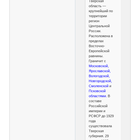
Тверская
область —
крупнейший по
территории
регион
Центральной
России.
Расположена в
пределах
Восточно-
Европейской
равнины.
Граничит с
Московской,
Ярославской,
Вологодской,
Новгородской,
Смоленской
и
Псковской
областями.
В
составе
Российской
империи и
РСФСР до 1929
года
существовала
Тверская
губерния. 29