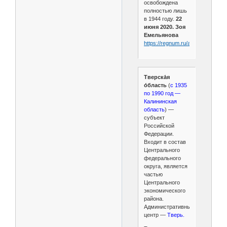
освобождена
полностью лишь
в 1944 году.
22
июня 2020. Зоя
Емельянова
https://regnum.ru/article/2987595
Тверска́я
о́бласть
(
с 1935
по 1990 год —
Калининская
область
) —
субъект
Российской
Федерации.
Входит в состав
Центрального
федерального
округа, является
частью
Центрального
экономического
района.
Административный
центр —
Тверь.