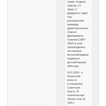
сарая, пекарня,
трактир, 13
лавок. С
двадцатых годов
под
руководством
краеведа,
директора школы
Георгия
Дмитриевича
Смагина (1887–
1967) в селе
производились
постоянные
метеонаблюдения,
издавался
детский журнал
«Восход».
24.3.1918 г. в
Атмисской
волости
установлена
Советская
власть. В
политическом
обзоре села за
1931 г.