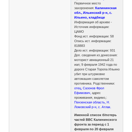
Первичное место
захоронения:
Калининская
обл., Ильинский р-н, с.
Ильино, кладбище
Информация об архиве -
Источник информации:
ЦАМО
Фонд ист. информации: 58
Опись ист. информации:
818883
Дело ист. информации: 931
Доп. сведения из донесения:
моторист авиационный 21
иап; 9 февраля 1942 года по
дороге Старая Торопа Ильино
убит при штурмовке
автомашин самолетом
противника. Родственники:
отец, Сазонов Фрол
Ефимович,
адрес
проживания, видимо,:
Пензенская область, Н.
Ломовский р-н, с. Атлак.
Именной список б/потерь
частей ВВС Калининского
фронта за период с 1
февраля по 20 февраля