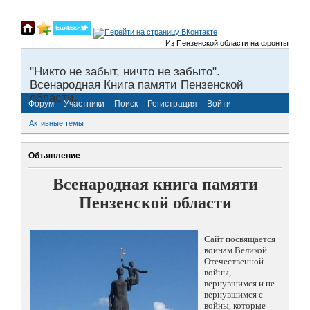
Из Пензенской области на фронты Великой О
"Никто не забыт, ничто не забыто".
Всенародная Книга памяти Пензенской
области.
Форум
Участники
Поиск
Регистрация
Войти
Активные темы
Объявление
Всенародная книга памяти
Пензенской области
Сайт посвящается
воинам Великой
Отечественной
войны,
вернувшимся и не
вернувшимся с
войны, которые