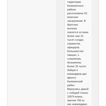
территории
Калининского
района
расположены 53
воинских
захоронения. В
братских
могилах
покоятся останки
более чем 10
тысяч солдат,
сержантов,
офицеров.
Большинство
павших, к
сожалению,
безымянны.
Более 25 тысяч
бойцов и
командиров дал
фронту
Калининский
район.
Вернулись домой
с победой только
10974 воина,
причем 766 из
них инвалидами.