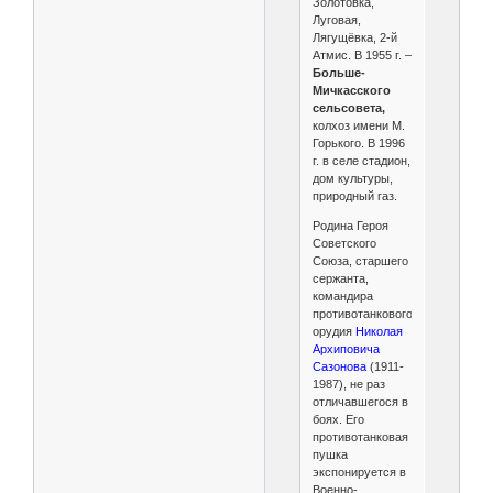
Золотовка,
Луговая,
Лягущёвка, 2-й
Атмис. В 1955 г. –
Больше-
Мичкасского
сельсовета,
колхоз имени М.
Горького. В 1996
г. в селе стадион,
дом культуры,
природный газ.
Родина Героя
Советского
Союза, старшего
сержанта,
командира
противотанкового
орудия
Николая
Архиповича
Сазонова
(1911-
1987), не раз
отличавшегося в
боях. Его
противотанковая
пушка
экспонируется в
Военно-