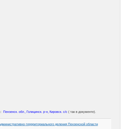
с:
Пензенск. обл., Голицинск. р-н, Кировск. с/с
( так в документе).
административно-террриториального деления Пензенской области