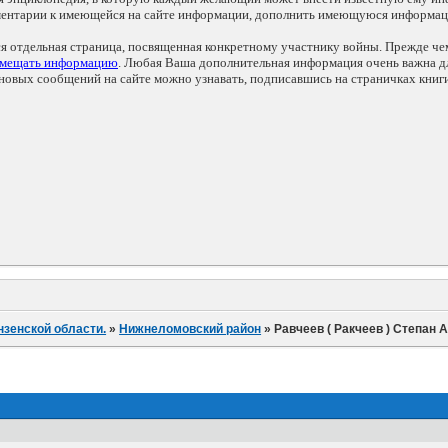
мментарии к имеющейся на сайте информации, дополнить имеющуюся информа
ся отдельная страница, посвященная конкретному участнику войны. Прежде ч
змещать информацию
. Любая Ваша дополнительная информация очень важна дл
овых сообщений на сайте можно узнавать, подписавшись на страничках книг
нзенской области.
»
Нижнеломовский район
»
Равчеев ( Ракчеев ) Степан 