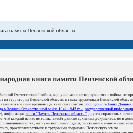
нига памяти Пензенской области.
народная книга памяти Пензенской обл
Великой Отечественной войны, вернувшимся и не вернувшимся с войны, котор
т на территории Пензенской области, а также труженикам Пензенской области
 являются военные архивные документы с сайтов
Обобщенного Банка Данных
а в Великой Отечественной войне 1941-1945 гг.»
,
государственной информаци
), информация
книги "Память. Пензенская область."
, других справочных источ
 то, что каждый из нас не только внесёт данные архивных документов, но и 
оминаниями о тех, кого уже нет с нами рядом, рассказами о ныне живых ветер
в тылу, прославлял ратными и трудовыми подвигами Пензенскую землю.
ая энциклопедия, в которую каждый желающий может внести известную ему и