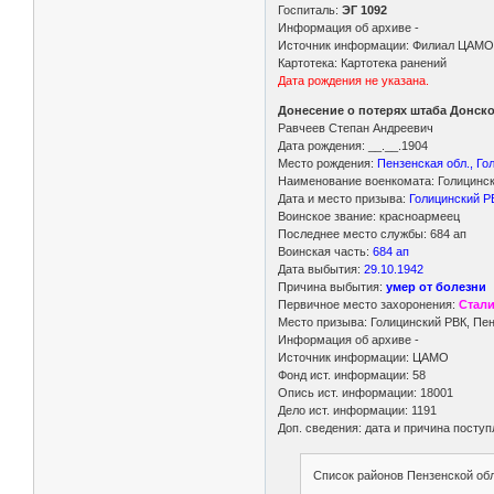
Госпиталь:
ЭГ 1092
Информация об архиве -
Источник информации: Филиал ЦАМО 
Картотека: Картотека ранений
Дата рождения не указана.
Донесение о потерях штаба Донско
Равчеев Степан Андреевич
Дата рождения: __.__.1904
Место рождения:
Пензенская обл., Го
Наименование военкомата: Голицински
Дата и место призыва:
Голицинский РВ
Воинское звание: красноармеец
Последнее место службы: 684 ап
Воинская часть:
684 ап
Дата выбытия:
29.10.1942
Причина выбытия:
умер от болезни
Первичное место захоронения:
Стали
Место призыва: Голицинский РВК, Пен
Информация об архиве -
Источник информации: ЦАМО
Фонд ист. информации: 58
Опись ист. информации: 18001
Дело ист. информации: 1191
Доп. сведения: дата и причина поступ
Список районов Пензенской обл