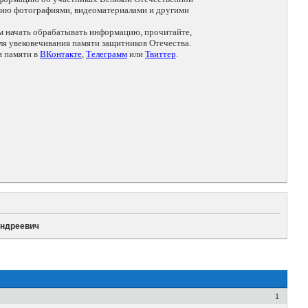
цию фотографиями, видеоматериалами и другими
ем начать обрабатывать информацию, прочитайте,
я увековечивания памяти защитников Отечества.
и памяти в
ВКонтакте
,
Телеграмм
или
Твиттер
.
Андреевич
1