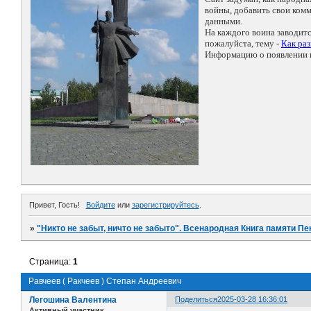
войны, добавить свои ко
данными.
На каждого воина заводит
пожалуйста, тему -
Как ра
Информацию о появлении н
Привет, Гость!
Войдите
или
зарегистрируйтесь
.
»
"Никто не забыт, ничто не забыто". Всенародная Книга памяти Пе
Страница:
1
Равчеев ( Ракчеев ) Степан Андреевич
Легошина Валентина
Поделиться
2025-03-28 16:36:01
Активный участник