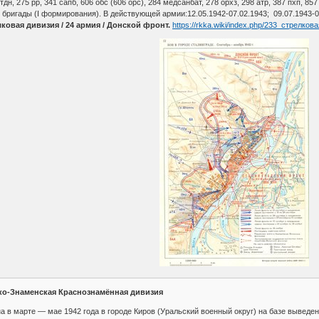
дн, 275 рр, 341 сапб, 606 обс (606 орс), 284 медсанбат, 278 орхз, 298 атр, 387 пхп, 857
бригады (I формирования). В действующей армии:12.05.1942-07.02.1943; 09.07.1943-0
ковая дивизия / 24 армия / Донской фронт.
https://rkka.wiki/index.php/233_стрелко
ско-Знаменская Краснознамённая дивизия
 в марте — мае 1942 года в городе Киров (Уральский военный округ) на базе выведе