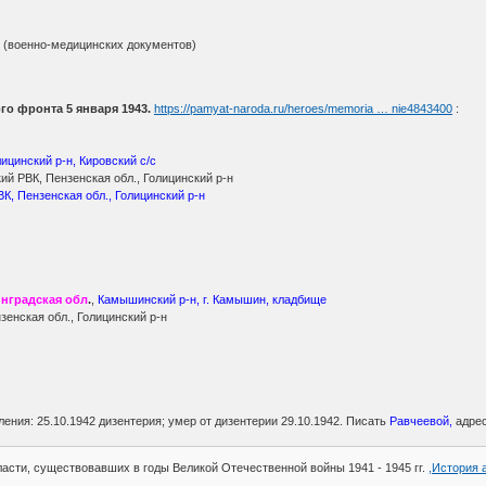
(военно-медицинских документов)
го фронта 5 января 1943.
https://pamyat-naroda.ru/heroes/memoria … nie4843400
:
лицинский р-н, Кировский с/с
й РВК, Пензенская обл., Голицинский р-н
К, Пензенская обл., Голицинский р-н
нградская обл
.
,
Камышинский р-н, г. Камышин, кладбище
зенская обл., Голицинский р-н
ления: 25.10.1942 дизентерия; умер от дизентерии 29.10.1942. Писать
Равчеевой,
адре
асти, существовавших в годы Великой Отечественной войны 1941 - 1945 гг.
,История 