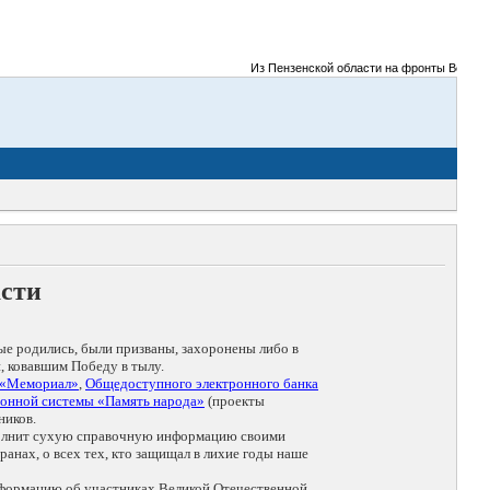
Из Пензенской области на фронты Великой Оте
асти
ые родились, были призваны, захоронены либо в
, ковавшим Победу в тылу.
 «Мемориал»
,
Общедоступного электронного банка
онной системы «Память народа»
(проекты
ников.
дополнит сухую справочную информацию своими
анах, о всех тех, кто защищал в лихие годы наше
нформацию об участниках Великой Отечественной