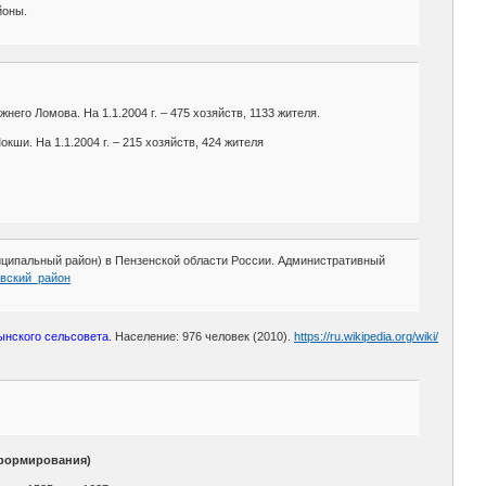
йоны.
него Ломова. На 1.1.2004 г. – 475 хозяйств, 1133 жителя.
кши. На 1.1.2004 г. – 215 хозяйств, 424 жителя
ципальный район) в Пензенской области России. Административный
мовский_район
ынского сельсовета.
Население: 976 человек (2010).
https://ru.wikipedia.org/wiki/
 формирования)