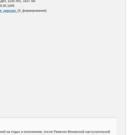
 двл, 1535 ппс, 1637 пкг
9.05.1945
вая_дивизия_
(II_формирования)
нной на отдых и пополнение, после Ржевско-Вяземской наступательной