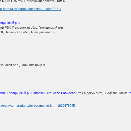
 Книга Памяти. Пензенская область. Том 6
at-naroda.ru/heroes/memoria … l60407152/
лицинский р-н
й РВК, Пензенская обл., Голицинский р-н
К, Пензенская обл., Голицинский р-н
зенская обл., Голицинский р-н
бл., Голицинский р-н, Кировск. с/с, село Равчеево
( так в документе). Родственники:
Р
s://pamyat-naroda.ru/heroes/memoria … 1910676045
: