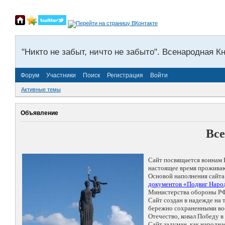
"Никто не забыт, ничто не забыто". Всенародная К
Форум
Участники
Поиск
Регистрация
Войти
Активные темы
Объявление
Все
Сайт посвящается воинам 
настоящее время проживаю
Основой наполнения сайта
документов «Подвиг Народ
Министерства обороны РФ
Сайт создан в надежде на
бережно сохраненными восп
Отечество, ковал Победу 
Сайт задуман, как народн