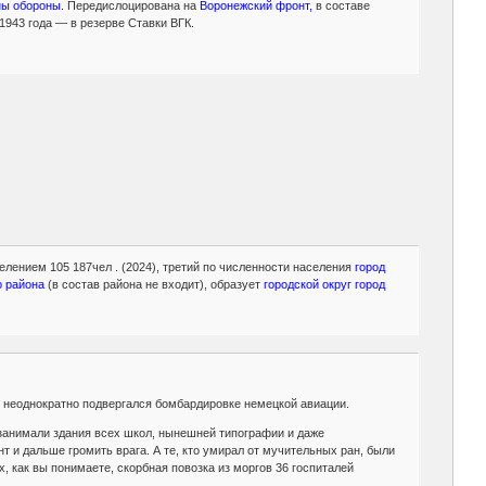
ны обороны.
Передислоцирована на
Воронежский фронт,
в составе
1943 года — в резерве Ставки ВГК.
елением 105 187чел . (2024), третий по численности населения
город
 района
(в состав района не входит), образует
городской округ город
 неоднократно подвергался бомбардировке немецкой авиации.
анимали здания всех школ, нынешней типографии и даже
 и дальше громить врага. А те, кто умирал от мучительных ран, были
, как вы понимаете, скорбная повозка из моргов 36 госпиталей