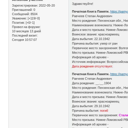
Здравствуйте!
Зарегистрирован
: 2022-05-20
Приглашений:
0
Печатная Книга Памяти.
https://pam
Сообщений:
8504
Равчеев Степан Андреевич
Уважение:
[+119/-0]
Место рождения: Пензенская обл., Ни
Позитив:
[+0/-1]
Наименование военкомата: Нижне-Лом
Провел на форуме:
Дата и место призыва: Нижне-Ломовс
10 месяцев 13 дней
Воинское звание: красноармеец
Последний визит:
Дата выбытия: 22.10.1942
Сегодня 10:57:07
Причина выбытия: умер от ран
Первичное место захоронения: Волгог
Место призыва: Нижне-Ломовский РВК
Информация об архиве -
Источник информации: Всероссийская
Дата рождения отсутствует.
Печатная Книга Памяти.
https://pam
Ракчеев Степан Андреевич
Дата рождения: __.__.1904
Место рождения: Пензенская обл., Н
Наименование военкомата: Нижне-Лом
Дата и место призыва: Нижне-Ломовс
Воинское звание: красноармеец
Дата выбытия: 29.10.1942
Причина выбытия:
погиб
Первичное место захоронения:
Стали
Место призыва: Нижне-Ломовский РВК
Информация об архиве -