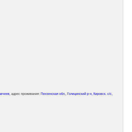
авчеев,
адрес проживания:
Пензенская обл., Голицинский р-н, Кировск. с/с,