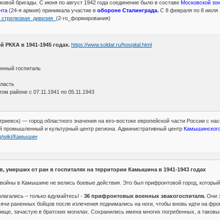
лковой бригады. С июня по август 1942 года соединение было в составе
Московской зо
нта
(24-я армия) принимала участие в
обороне Сталинграда.
С 8 февраля по 8 июля 
3-я_стрелковая_дивизия_
(2-го_формирования)
 РККА в 1941-1945 годах.
https://www.soldat.ru/hospital.html
онный госпиталь
бласть
ом районе с 07.11.1941 по 05.11.1943
риевск) — город областного значения на юго-востоке европейской части России с нас
 промышленный и культурный центр региона. Административный центр
Камышинского
org/wiki/Камышин
, умерших от ран в госпиталях на территории Камышина в 1941-1943 годах
войны в Камышине не велись боевые действия. Это был прифронтовой город, который
лагались – только вдумайтесь! -
36 прифронтовых военных эвакогоспиталя.
Они з
ячи раненных бойцов после излечения поднимались на ноги, чтобы вновь идти на фронт
ище, зачастую в братских могилах. Сохранились имена многих погребенных, а таковых