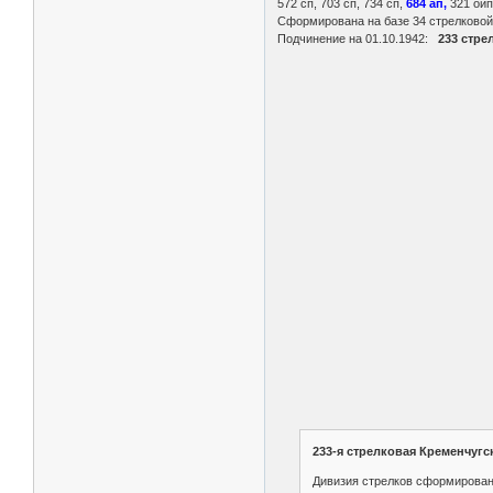
572 сп, 703 сп, 734 сп,
684 ап,
321 оипт
Сформирована на базе 34 стрелковой 
Подчинение на 01.10.1942:
233 стрел
233-я стрелковая Кременчуг
Дивизия стрелков сформирована