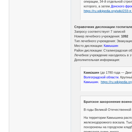
операции, 34-й отдельной стре
которого, а затем
Донского фро
https://ru.wikipedia.org/wiki/23
Справочник дислокации госпиталей
Запросу соответствует 7 записей
Номер лечебного учреждения:
1092
Тип лечебного учреждения: Эвакуаци
Место дислокации:
Камышин
Район дислокации: Сталинградская о
Лечебное учреждение находилось в эт
Дополнительная информация:
Камы́шин
(до 1780 года — Дмит
Волгоградской области.
Крупный
Камышин.
https://ru.wikipedia.
Братское захоронение воинов
В годы Великой Отечественной 
На территории Камышина распо
железнодорожного вокзала. Тыс
похоронены на городском кладб
привозила очень много.