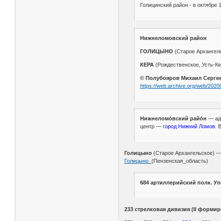
Голицинский район - в октябре
Нижнеломовский район
ГОЛИЦЫНО
(Старое Архангельс
КЕРА
(Рождественское, Усть-Кер
© Полубояров Михаил Сергеев
https://web.archive.org/web/20
Нижнеломо́вский райо́н
— адм
центр —
город Нижний Ломов.
В
Голицыно
(Старое Архангельское) 
Голицыно_
(Пензенская_область)
684 артиллерийский полк. У
233 стрелковая дивизия (II форми