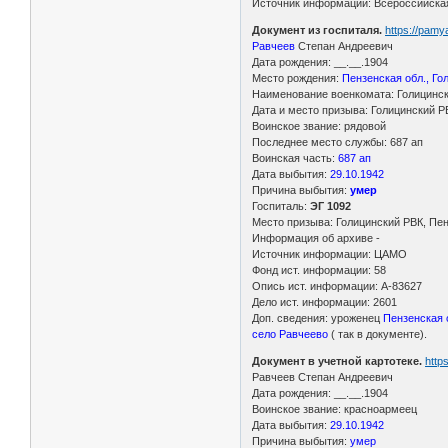
Источник информации: Всероссийская
Документ из госпиталя.
https://pamy
Равчеев
Степан Андреевич
Дата рождения: __.__.1904
Место рождения:
Пензенская обл., Го
Наименование военкомата: Голицински
Дата и место призыва: Голицинский РВ
Воинское звание: рядовой
Последнее место службы: 687 ап
Воинская часть:
687 ап
Дата выбытия:
29.10.1942
Причина выбытия:
умер
Госпиталь:
ЭГ 1092
Место призыва: Голицинский РВК, Пен
Информация об архиве -
Источник информации: ЦАМО
Фонд ист. информации: 58
Опись ист. информации: А-83627
Дело ист. информации: 2601
Доп. сведения: уроженец
Пензенская о
село Равчеево
( так в документе).
Документ в учетной картотеке.
http
Равчеев Степан Андреевич
Дата рождения: __.__.1904
Воинское звание: красноармеец
Дата выбытия:
29.10.1942
Причина выбытия:
умер