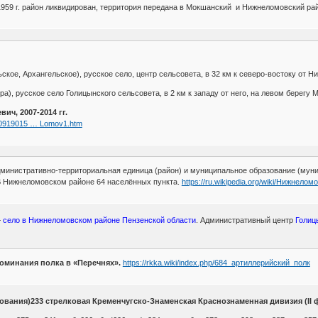
 1959 г. район ликвидирован, территория передана в Мокшанский и Нижнеломовский ра
кое, Архангельское), русское село, центр сельсовета, в 32 км к северо-востоку от Ниж
а), русское село Голицынского сельсовета, в 2 км к западу от него, на левом берегу Мо
ич, 2007-2014 гг.
200919015 … Lomov1.htm
инистративно-территориальная единица (район) и муниципальное образование (муни
 Нижнеломовском районе 64 населённых пункта.
https://ru.wikipedia.org/wiki/Нижнело
—
село в Нижнеломовском районе Пензенской области
. Административный центр
Голиц
поминания полка в «Перечнях».
https://rkka.wiki/index.php/684_артиллерийский_полк
рования)233 стрелковая Кременчугско-Знаменская Краснознаменная дивизия (II