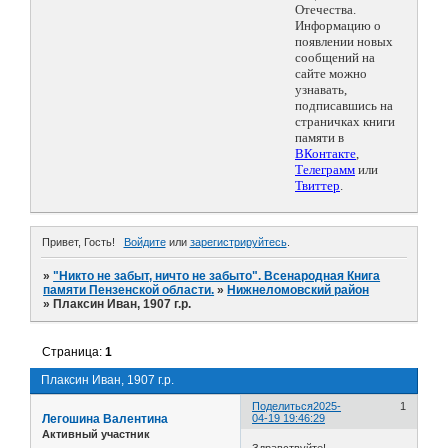
Отечества.
Информацию о
появлении новых
сообщений на
сайте можно
узнавать,
подписавшись на
страничках книги
памяти в
ВКонтакте
,
Телеграмм
или
Твиттер
.
Привет, Гость!
Войдите
или
зарегистрируйтесь
.
»
"Никто не забыт, ничто не забыто". Всенародная Книга
памяти Пензенской области.
»
Нижнеломовский район
»
Плаксин Иван, 1907 г.р.
Страница:
1
Плаксин Иван, 1907 г.р.
Поделиться
2025-
1
Легошина Валентина
04-19 19:46:29
Активный участник
Здравствуйте!