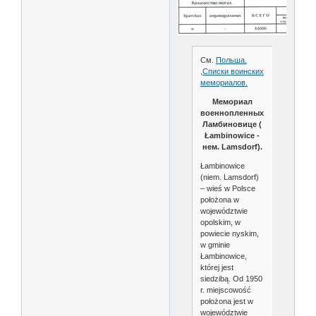
См.
Польша.
,Списки воинских
мемориалов.
Мемориал
военнопленных
Ламбиновице (
Łambinowice -
нем. Lamsdorf).
Łambinowice
(niem. Lamsdorf)
– wieś w Polsce
położona w
województwie
opolskim, w
powiecie nyskim,
w gminie
Łambinowice,
której jest
siedzibą. Od 1950
r. miejscowość
położona jest w
województwie