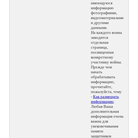
имеющуюся
информацию
фотографиями,
видеоматериалами
и другими
данными.
На каждого воина
заводится
отдельная
страница,
посвященная
конкретному
участнику войны.
Прежде чем
начать
обрабатывать
информацию,
прочитайте,
пожалуйста, тему
-
Как размещать
информацию
.
Любая Ваша
дополнительная
информация очень
важна для
увековечивания
памяти
защитников