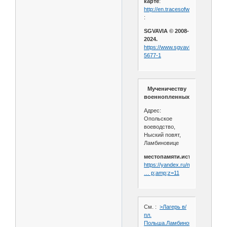
карте
:
http://en.tracesofwar.com/map/1
:
SGVAVIA © 2008-
2024.
https://www.sgvavia.ru/forum/542
5677-1
Мученичеству
военнопленных.
Адрес:
Опольское
воеводство,
Ныский повят,
Ламбиновице
местопамяти.история.рф.
https://yandex.ru/maps/org/much
… p;amp;z=11
См. :
>Лагерь в/
пл.
Польша.Ламбиновице.Пензенц