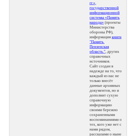
гг.»
,
государственной
информационной
системы «Память
народа»
(проекты
Министерства
обороны РФ),
информация
книги
"Память.
Пензенская
область."
, других
справочных
источников.
Сайт создан в
надежде на то, что
каждый из нас не
только внесёт
данные архивных
документов, но и
дополнит сухую
справочную
информацию
своими бережно
сохраненными
воспоминаниями о
тех, кого уже нет с
нами рядом,
рассказами о ныне