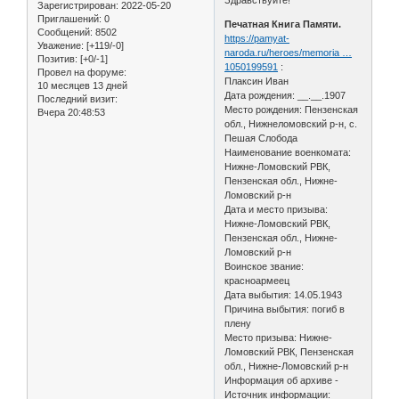
Зарегистрирован
: 2022-05-20
Приглашений:
0
Печатная Книга Памяти.
Сообщений:
8502
https://pamyat-
Уважение:
[+119/-0]
naroda.ru/heroes/memoria …
Позитив:
[+0/-1]
1050199591
:
Провел на форуме:
Плаксин Иван
10 месяцев 13 дней
Дата рождения: __.__.1907
Последний визит:
Место рождения: Пензенская
Вчера 20:48:53
обл., Нижнеломовский р-н, с.
Пешая Слобода
Наименование военкомата:
Нижне-Ломовский РВК,
Пензенская обл., Нижне-
Ломовский р-н
Дата и место призыва:
Нижне-Ломовский РВК,
Пензенская обл., Нижне-
Ломовский р-н
Воинское звание:
красноармеец
Дата выбытия: 14.05.1943
Причина выбытия: погиб в
плену
Место призыва: Нижне-
Ломовский РВК, Пензенская
обл., Нижне-Ломовский р-н
Информация об архиве -
Источник информации: