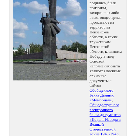
родились, были
призваны,
захоронены либо
в настоящее время
проживают на
территории
Пензенской
области, а также
труженикам
Пензенской
области, ковавшим
Победу в тылу.
Основой
наполнения сайта
являются военные
архивные
документы с
сайтов
Обобщенного
Банка Данных
«Мемориал»
,
Общедоступного
электронного
банка документов
«Подвиг Народа в
Великой
Отечественной
войне 1941-1945