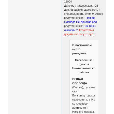
18004
Дело ист. информации: 26
Доп. сведения: должность и
специальность:
стр. п
. Адрес
родственников:
Пешая-
Слобода Пензенская обл.
;
родственники:
Ник (них)
лимович ?
.
Отчество в
документе отсутствует.
О возможном
месте
рождения.
Населенные
пункты
Нижнеломовского
района
ПЕШАЯ
СЛОБОДА
(Пешее), русское
село
Большехуторского
сельсовета, в 0,1
км к северо-
востоку от г.
Нижнего Ломова.