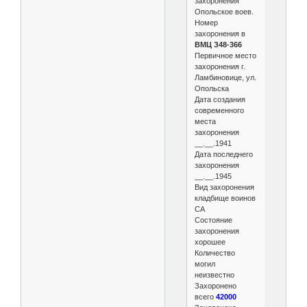
захоронения
Опольское воев.
Номер
захоронения в
ВМЦ З48-366
Первичное место
захоронения г.
Ламбиновице, ул.
Опольска
Дата создания
современного
места
захоронения
__.__.1941
Дата последнего
захоронения
__.__.1945
Вид захоронения
кладбище воинов
СА
Состояние
захоронения
хорошее
Количество
могил
неизвестно
Захоронено
всего
42000