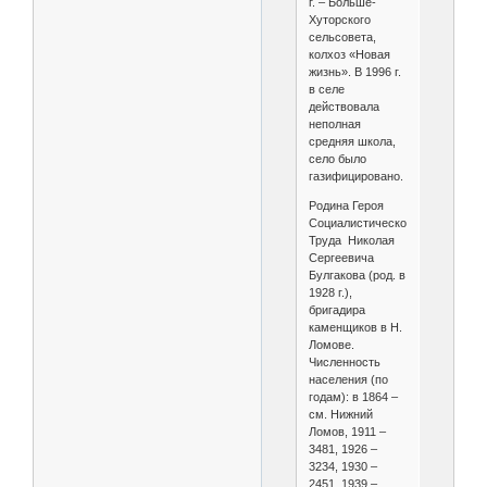
г. – Больше-
Хуторского
сельсовета,
колхоз «Новая
жизнь». В 1996 г.
в селе
действовала
неполная
средняя школа,
село было
газифицировано.
Родина Героя
Социалистического
Труда Николая
Сергеевича
Булгакова (род. в
1928 г.),
бригадира
каменщиков в Н.
Ломове.
Численность
населения (по
годам): в 1864 –
см. Нижний
Ломов, 1911 –
3481, 1926 –
3234, 1930 –
2451, 1939 –