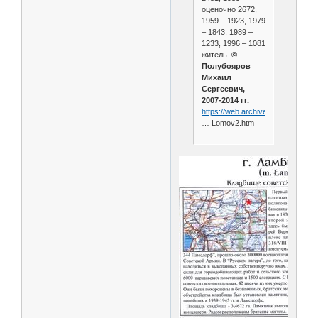
оценочно 2672,
1959 – 1923, 1979
– 1843, 1989 –
1233, 1996 – 1081
житель.
©
Полубояров
Михаил
Сергеевич,
2007-2014 гг.
https://web.archive.org/web/202
… Lomov2.htm