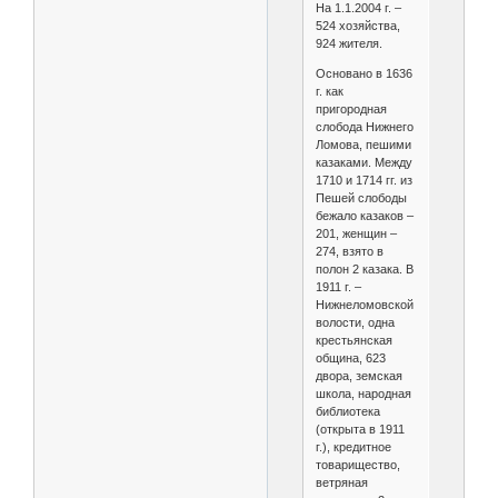
На 1.1.2004 г. –
524 хозяйства,
924 жителя.
Основано в 1636
г. как
пригородная
слобода Нижнего
Ломова, пешими
казаками. Между
1710 и 1714 гг. из
Пешей слободы
бежало казаков –
201, женщин –
274, взято в
полон 2 казака. В
1911 г. –
Нижнеломовской
волости, одна
крестьянская
община, 623
двора, земская
школа, народная
библиотека
(открыта в 1911
г.), кредитное
товарищество,
ветряная