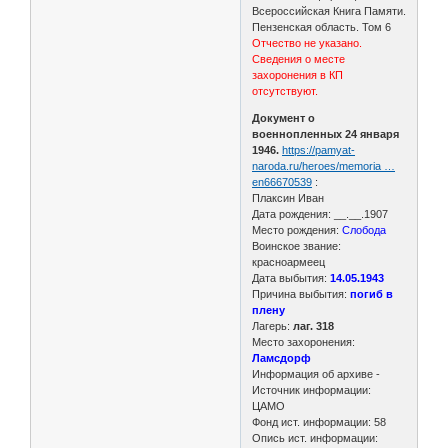
Всероссийская Книга Памяти.
Пензенская область. Том 6
Отчество не указано.
Сведения о месте
захоронения в КП
отсутствуют.
Документ о
военнопленных 24 января
1946.
https://pamyat-
naroda.ru/heroes/memoria …
en66670539
:
Плаксин Иван
Дата рождения: __.__.1907
Место рождения:
Слобода
Воинское звание:
красноармеец
Дата выбытия:
14.05.1943
Причина выбытия:
погиб в
плену
Лагерь:
лаг. 318
Место захоронения:
Ламсдорф
Информация об архиве -
Источник информации:
ЦАМО
Фонд ист. информации: 58
Опись ист. информации: