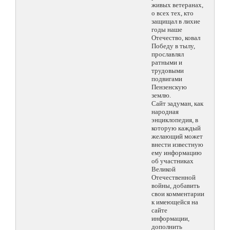
живых ветеранах,
о всех тех, кто
защищал в лихие
годы наше
Отечество, ковал
Победу в тылу,
прославлял
ратными и
трудовыми
подвигами
Пензенскую
землю.
Сайт задуман, как
народная
энциклопедия, в
которую каждый
желающий может
внести известную
ему информацию
об участниках
Великой
Отечественной
войны, добавить
свои комментарии
к имеющейся на
сайте
информации,
дополнить