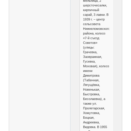
мельница, 2
шерсточесалки,
кирпичный
сарай, 3 лавки. В
1939 г. – центр
сельсовета
Нижнеломовского
района, колхоз
«7-й съезд
Советов»
(улицы:
Грачевка,
Заовражная,
Гусевка,
Моховая), колхоз
имени
Димитрова
(Табачная,
Лягущёвка,
Новенькая,
Быстровка,
Бесолаевка), а
также ул.
Пролетарская,
Хомутовка,
Боцкая,
Андреевка,
Видовка. В 1955