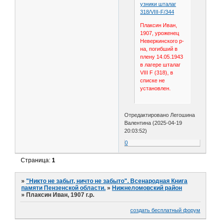
узники шталаг
318/VIII-F/344
Плаксин Иван,
1907, уроженец
Неверкинского р-
на, погибший в
плену 14.05.1943
в лагере шталаг
VIII F (318), в
списке не
установлен.
Отредактировано Легошина
Валентина (2025-04-19
20:03:52)
0
Страница:
1
»
"Никто не забыт, ничто не забыто". Всенародная Книга
памяти Пензенской области.
»
Нижнеломовский район
»
Плаксин Иван, 1907 г.р.
создать бесплатный форум