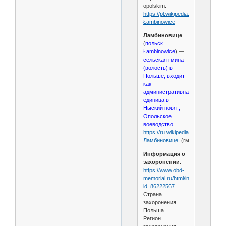
opolskim.
https://pl.wikipedia.org/wiki/
Łambinowice
Ламбиновице
(
польск.
Łambinowice
) —
сельская гмина
(волость) в
Польше, входит
как
административная
единица в
Ныский повят,
Опольское
воеводство.
https://ru.wikipedia.org/wiki/
Ламбиновице_
(гмина)
Информация о
захоронении.
https://www.obd-
memorial.ru/html/info.htm?
id=86222567
Страна
захоронения
Польша
Регион