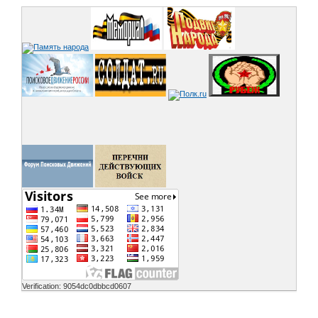
Verification: 9054dc0dbbcd0607