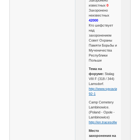
Захоронено
известных
0
Захоронено
неизвестных
42000
Кто шефствует
над
захоронением
Совет Охраны
Памяти Борьбы и
Мученичества
Республики
Польши
Тема на
форуме:
Stalag
VIII F (318 / 344)
Lamsdorf.
http://www.sgvavia.ru/forum/109-
92-1
Camp Cemetery
Lambinowice.
(Poland - Opole -
Lambinowice)
http://en.tracesofwar.com/article..
Место
захоронения на