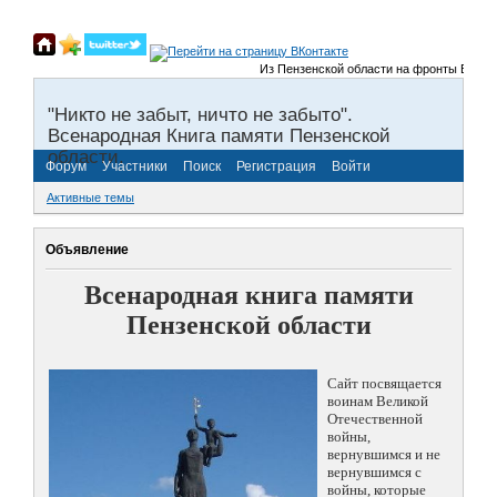
Из Пензенской области на фронты Великой О
"Никто не забыт, ничто не забыто".
Всенародная Книга памяти Пензенской
области.
Форум
Участники
Поиск
Регистрация
Войти
Активные темы
Объявление
Всенародная книга памяти
Пензенской области
Сайт посвящается
воинам Великой
Отечественной
войны,
вернувшимся и не
вернувшимся с
войны, которые