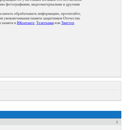
цию фотографиями, видеоматериалами и другими
ем начать обрабатывать информацию, прочитайте,
я увековечивания памяти защитников Отечества.
и памяти в
ВКонтакте
,
Телеграмм
или
Твиттер
.
1