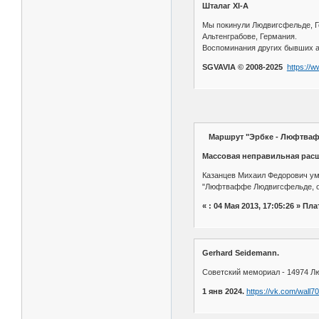
Шталаг XI-A
Мы покинули Людвигсфельде, Гер
Альтенграбове, Германия.
Воспоминания других бывших а
SGVAVIA © 2008-2025
https://
Маршрут "Эрбке - Люфтваффе
Массовая неправильная расшиф
Казанцев Михаил Федорович умер
"Люфтваффе Людвигсфельде, ок
« : 04 Мая 2013, 17:05:26 » Пл
Gerhard Seidemann.
Советский мемориал - 14974 Лю
1 янв 2024.
https://vk.com/wall