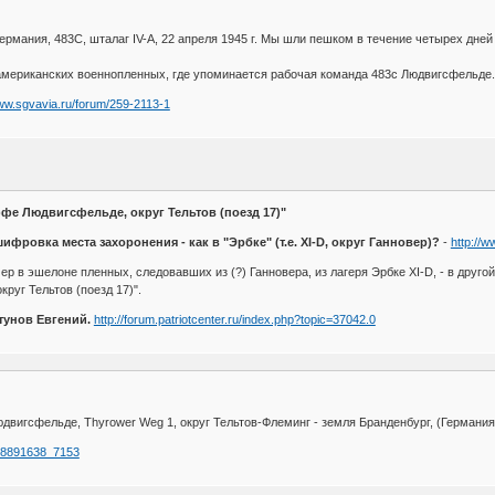
мания, 483C, шталаг IV-A, 22 апреля 1945 г. Мы шли пешком в течение четырех дней и
мериканских военнопленных, где упоминается рабочая команда 483c Людвигсфельде
www.sgvavia.ru/forum/259-2113-1
 Людвигсфельде, округ Тельтов (поезд 17)"
ровка места захоронения - как в "Эрбке" (т.е. XI-D, округ Ганновер)?
-
http://
 в эшелоне пленных, следовавших из (?) Ганновера, из лагеря Эрбке XI-D, - в другой
руг Тельтов (поезд 17)".
атунов Евгений.
http://forum.patriotcenter.ru/index.php?topic=37042.0
двигсфельде, Thyrower Weg 1, округ Тельтов-Флеминг - земля Бранденбург, (Германия
708891638_7153