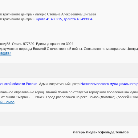
стративного центра к лагерю Степана Алексеевича Шигаева
стративного центра:
широта 41.485215, долгота 43.493964
нд 58. Опись 977520. Единица хранения 3024.
документов периода Великой Отечественной войны. Составлен по материалам Центр
00500584
зенской области России.
Административный центр
Нижнеломовского муниципального р
альное образование город Нижний Ломов со статусом городского поселения как един
 от линии Сызрань — Ряжск. Город расположен на реке Ломов (Ломовке) (бассейн Оки),
жний_Ломов
Лагерь Людвигсфельде,Тельтов