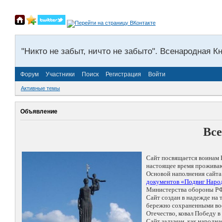
"Никто не забыт, ничто не забыто". Всенародная К
Форум
Участники
Поиск
Регистрация
Войти
Активные темы
Объявление
Все
Сайт посвящается воинам 
настоящее время проживаю
Основой наполнения сайта
документов «Подвиг Народ
Министерства обороны РФ
Сайт создан в надежде на
бережно сохраненными восп
Отечество, ковал Победу 
Сайт задуман, как народн