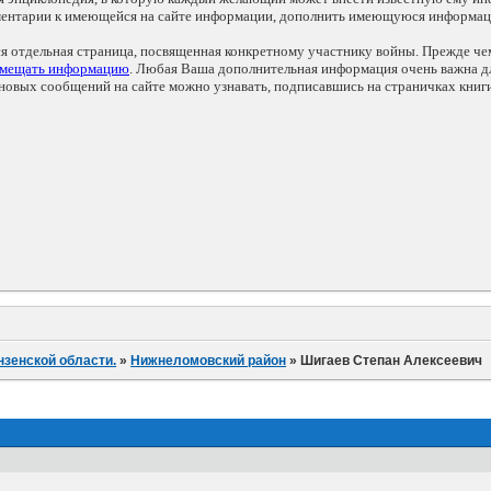
мментарии к имеющейся на сайте информации, дополнить имеющуюся информа
ся отдельная страница, посвященная конкретному участнику войны. Прежде ч
змещать информацию
. Любая Ваша дополнительная информация очень важна дл
овых сообщений на сайте можно узнавать, подписавшись на страничках книг
нзенской области.
»
Нижнеломовский район
»
Шигаев Степан Алексеевич