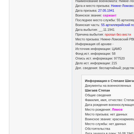
Наименование военкомата: Нижне-Лом
Дата и место призыва:
Нижне-Ломовск
Дата призыва:
27.05.1941
Воинское звание:
сержант
Последнее место службы: 55 артилле
Воинская часть:
55 артиллерийский п
Дата выбытия: __.11.1941
Причина выбытия:
пропал без вести
Место призыва: Нижне-Ломовский РВК
Информация об архиве -
Источник информации: ЦАМО
Фонд ист. информации: 58
Опись ист. информации: 977520
Дело ист. информации: 215
Доп. сведения: беспартийный; родств
Информация о Степане Шигае
Документы на военнопленных
Шигаев Степан
Общие сведения
Фамилия, имя, отчество: Степа
Дата рождения военнослужащего
Место рождения:
Лямов
Место призыва: нет данных
Воинское звание: красноармее
Место службы: нет данных
Обстоятельства
Дата захвата в плен: 16.08.1941