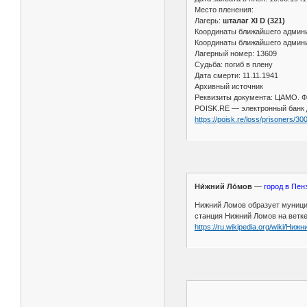
Место пленения:
Лагерь:
шталаг XI D (321)
Координаты ближайшего админи
Координаты ближайшего админи
Лагерный номер: 13609
Судьба: погиб в плену
Дата смерти: 11.11.1941
Архивный источник
Реквизиты документа: ЦАМО. Фо
POISK.RE — электронный банк 
https://poisk.re/loss/prisoners/3
Ни́жний Ло́мов
—
город в Пен
Нижний Ломов образует муницип
станция Нижний Ломов на ветке
https://ru.wikipedia.org/wiki/Ни