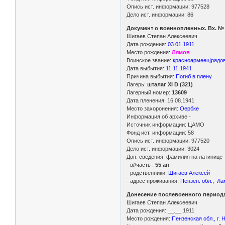
Опись ист. информации: 977528
Дело ист. информации: 86
Документ о военнопленных. Вх. № 1
Шигаев Степан Алексеевич
Дата рождения:
03.01.1911
Место рождения:
Лямов
Воинское звание:
красноармеец|рядо
Дата выбытия:
11.11.1941
Причина выбытия:
Погиб в плену
Лагерь:
шталаг XI D (321)
Лагерный номер:
13609
Дата пленения: 16.08.1941
Место захоронения:
Оербке
Информация об архиве -
Источник информации: ЦАМО
Фонд ист. информации: 58
Опись ист. информации: 977520
Дело ист. информации: 3024
Доп. сведения: фамилия на латинице
- в//часть :
55 ап
- родственники:
Шигаев Алексей
- адрес проживания:
Пензен. обл., Ла
Донесение послевоенного периода
Шигаев Степан Алексеевич
Дата рождения: __.__.1911
Место рождения:
Пензенская обл., г.