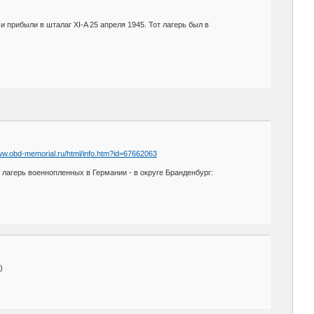
 прибыли в шталаг XI-A 25 апреля 1945. Тот лагерь был в
.
www.obd-memorial.ru/html/info.htm?id=67662063
 лагерь военнопленных в Германии - в округе Бранденбург:
)