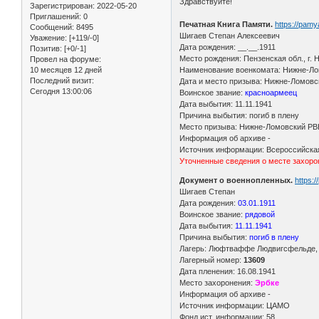
Здравствуйте!
Зарегистрирован
: 2022-05-20
Приглашений:
0
Печатная Книга Памяти.
https://pam
Сообщений:
8495
Шигаев Степан Алексеевич
Уважение:
[+119/-0]
Дата рождения: __.__.1911
Позитив:
[+0/-1]
Место рождения: Пензенская обл., г.
Провел на форуме:
10 месяцев 12 дней
Наименование военкомата: Нижне-Лом
Последний визит:
Дата и место призыва: Нижне-Ломовс
Сегодня 13:00:06
Воинское звание:
красноармеец
Дата выбытия: 11.11.1941
Причина выбытия: погиб в плену
Место призыва: Нижне-Ломовский РВК
Информация об архиве -
Источник информации: Всероссийская
Уточненные сведения о месте захорон
Документ о военнопленных.
https:
Шигаев Степан
Дата рождения:
03.01.1911
Воинское звание:
рядовой
Дата выбытия:
11.11.1941
Причина выбытия:
погиб в плену
Лагерь: Люфтваффе Людвигсфельде, о
Лагерный номер:
13609
Дата пленения: 16.08.1941
Место захоронения:
Эрбке
Информация об архиве -
Источник информации: ЦАМО
Фонд ист. информации: 58