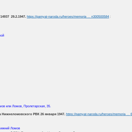
4937 29.2.1947.
https://pamyat-naroda.ru/heroes/memoria … n300500584
:
вой
мов или Ломов, Пролетарская, 35.
 Нижнеломовского РВК 26 января 1947.
https://pamyat-naroda.ru/heroes/memoria … 
 Нижний Ломов