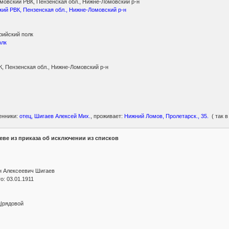
овский РВК, Пензенская обл., Нижне-Ломовский р-н
ий РВК, Пензенская обл., Нижне-Ломовский р-н
рийский полк
олк
, Пензенская обл., Нижне-Ломовский р-н
енники:
отец, Шигаев Алексей Мих.
, проживает:
Нижний Ломов, Пролетарск., 35.
( так 
ве из приказа об исключении из списков
н Алексеевич Шигаев
: 03.01.1911
ц|рядовой