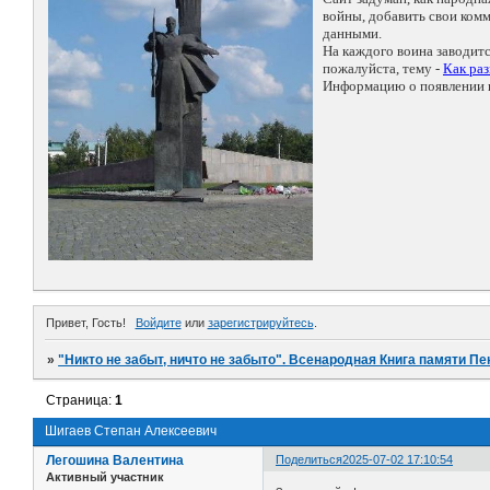
войны, добавить свои ко
данными.
На каждого воина заводит
пожалуйста, тему -
Как ра
Информацию о появлении н
Привет, Гость!
Войдите
или
зарегистрируйтесь
.
»
"Никто не забыт, ничто не забыто". Всенародная Книга памяти Пе
Страница:
1
Шигаев Степан Алексеевич
Легошина Валентина
Поделиться
2025-07-02 17:10:54
Активный участник