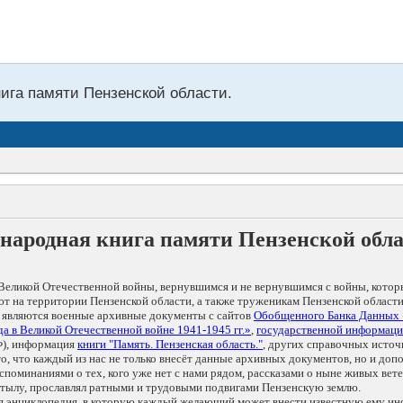
нига памяти Пензенской области.
народная книга памяти Пензенской обл
Великой Отечественной войны, вернувшимся и не вернувшимся с войны, котор
т на территории Пензенской области, а также труженикам Пензенской области
 являются военные архивные документы с сайтов
Обобщенного Банка Данных
а в Великой Отечественной войне 1941-1945 гг.»
,
государственной информаци
), информация
книги "Память. Пензенская область."
, других справочных источ
 то, что каждый из нас не только внесёт данные архивных документов, но и 
оминаниями о тех, кого уже нет с нами рядом, рассказами о ныне живых ветер
в тылу, прославлял ратными и трудовыми подвигами Пензенскую землю.
ая энциклопедия, в которую каждый желающий может внести известную ему и