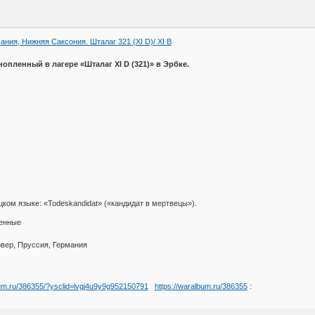
ания, Нижняя Саксония. Шталаг 321 (XI D)/ XI В
пленный в лагере «Шталаг XI D (321)» в Эрбке.
ком языке: «Todeskandidat» («кандидат в мертвецы»).
ленные
вер, Пруссия, Германия
bum.ru/386355/?ysclid=lvgj4u9y9g952150791
https://waralbum.ru/386355
: