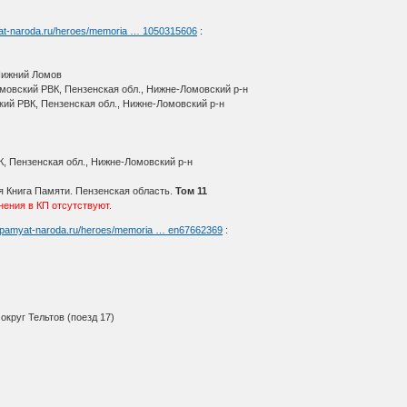
yat-naroda.ru/heroes/memoria … 1050315606
:
 Нижний Ломов
овский РВК, Пензенская обл., Нижне-Ломовский р-н
кий РВК, Пензенская обл., Нижне-Ломовский р-н
, Пензенская обл., Нижне-Ломовский р-н
 Книга Памяти. Пензенская область.
Том 11
ения в КП отсутствуют.
//pamyat-naroda.ru/heroes/memoria … en67662369
:
круг Тельтов (поезд 17)