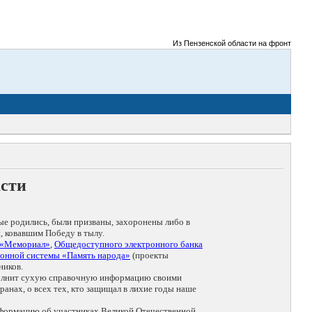
Из Пензенской области на фронты Великой 
асти
ые родились, были призваны, захоронены либо в
, ковавшим Победу в тылу.
 «Мемориал»
,
Общедоступного электронного банка
онной системы «Память народа»
(проекты
ников.
дополнит сухую справочную информацию своими
анах, о всех тех, кто защищал в лихие годы наше
нформацию об участниках Великой Отечественной