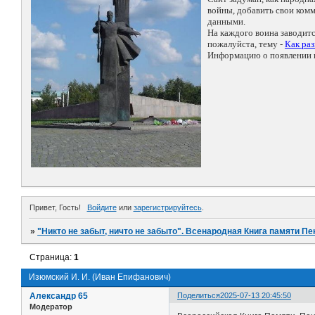
войны, добавить свои ко
данными.
На каждого воина заводит
пожалуйста, тему -
Как ра
Информацию о появлении н
Привет, Гость!
Войдите
или
зарегистрируйтесь
.
»
"Никто не забыт, ничто не забыто". Всенародная Книга памяти Пе
Страница:
1
Изюмский И. И. (Иван Епифанович)
Александр 65
Поделиться
2025-07-13 20:45:50
Модератор