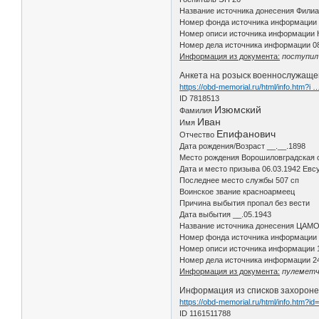
Название источника донесения Фили
Номер фонда источника информации 
Номер описи источника информации К
Номер дела источника информации 0
Информация из документа:
поступил 
Анкета на розыск военнослужащего
https://obd-memorial.ru/html/info.htm?i
ID 7818513
Изюмский
Фамилия
Иван
Имя
Епифанович
Отчество
Дата рождения/Возраст __.__.1898
Место рождения Ворошиловградская об
Дата и место призыва 06.03.1942 Евс
Последнее место службы 507 сп
Воинское звание красноармеец
Причина выбытия пропал без вести
Дата выбытия __.05.1943
Название источника донесения ЦАМ
Номер фонда источника информации
Номер описи источника информации 
Номер дела источника информации 2
Информация из документа:
пулеметчи
Информация из списков захороне
https://obd-memorial.ru/html/info.htm?i
ID 1161511788