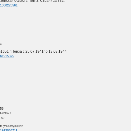
зенская область. Том 3. Страница 332.
d=1050225561
а
1651 г.Пенза с 25.07.1941по 13.03.1944
d=61915075
О
 58
А-83627
182
ом учреждении
d=1913064711