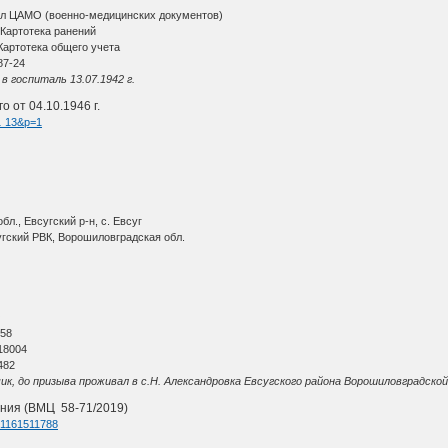
ал ЦАМО (военно-медицинских документов)
Картотека ранений
артотека общего учета
87-24
в госпиталь 13.07.1942 г.
 от 04.10.1946 г.
 … 13&p=1
л., Евсугский р-н, с. Евсуг
угский РВК, Ворошиловградская обл.
О
 58
18004
482
к, до призыва проживал в с.Н. Александровка Евсугского района Ворошиловградско
ния (ВМЦ 58-71/2019)
d=1161511788