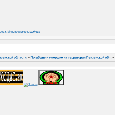
харова, Мироносицкое кладбище
нзенской области.
»
Погибшие и умершие на территории Пензенской обл.
»