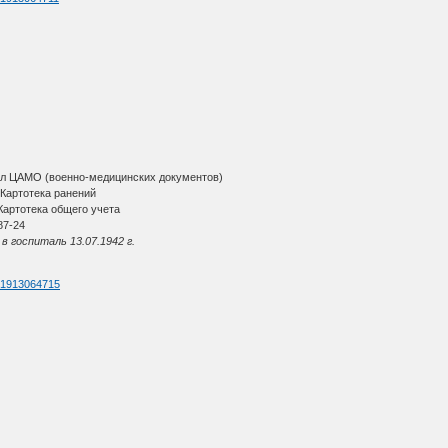
ал ЦАМО (военно-медицинских документов)
Картотека ранений
артотека общего учета
87-24
в госпиталь 13.07.1942 г.
d=1913064715