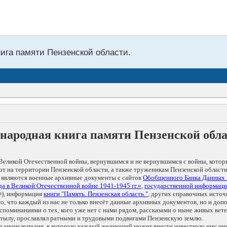
нига памяти Пензенской области.
народная книга памяти Пензенской обл
Великой Отечественной войны, вернувшимся и не вернувшимся с войны, котор
т на территории Пензенской области, а также труженикам Пензенской области
 являются военные архивные документы с сайтов
Обобщенного Банка Данных
а в Великой Отечественной войне 1941-1945 гг.»
,
государственной информаци
), информация
книги "Память. Пензенская область."
, других справочных источ
 то, что каждый из нас не только внесёт данные архивных документов, но и 
оминаниями о тех, кого уже нет с нами рядом, рассказами о ныне живых ветер
в тылу, прославлял ратными и трудовыми подвигами Пензенскую землю.
ая энциклопедия, в которую каждый желающий может внести известную ему и