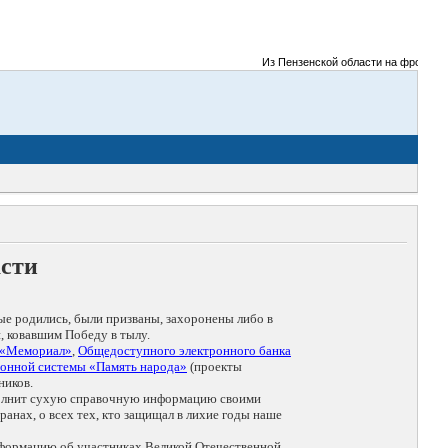
Из Пензенской области на фронты Вел
асти
ые родились, были призваны, захоронены либо в
, ковавшим Победу в тылу.
 «Мемориал»
,
Общедоступного электронного банка
онной системы «Память народа»
(проекты
ников.
дополнит сухую справочную информацию своими
анах, о всех тех, кто защищал в лихие годы наше
нформацию об участниках Великой Отечественной