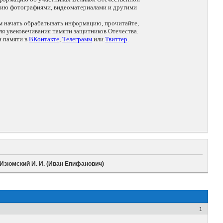
цию фотографиями, видеоматериалами и другими
ем начать обрабатывать информацию, прочитайте,
я увековечивания памяти защитников Отечества.
и памяти в
ВКонтакте
,
Телеграмм
или
Твиттер
.
Изюмский И. И. (Иван Епифанович)
1