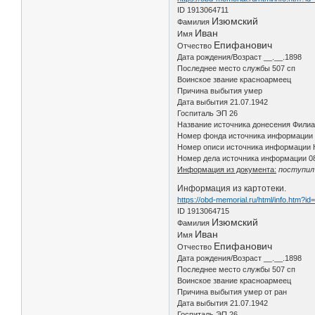
ID 1913064711
Изюмский
Фамилия
Иван
Имя
Епифанович
Отчество
Дата рождения/Возраст __.__.1898
Последнее место службы 507 сп
Воинское звание красноармеец
Причина выбытия умер
Дата выбытия 21.07.1942
Госпиталь ЭП 26
Название источника донесения Фили
Номер фонда источника информации 
Номер описи источника информации К
Номер дела источника информации 0
Информация из документа:
поступил 
Информация из картотеки.
https://obd-memorial.ru/html/info.htm?i
ID 1913064715
Изюмский
Фамилия
Иван
Имя
Епифанович
Отчество
Дата рождения/Возраст __.__.1898
Последнее место службы 507 сп
Воинское звание красноармеец
Причина выбытия умер от ран
Дата выбытия 21.07.1942
Госпиталь ЭП 26