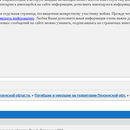
мментарии к имеющейся на сайте информации, дополнить имеющуюся информа
ся отдельная страница, посвященная конкретному участнику войны. Прежде ч
змещать информацию
. Любая Ваша дополнительная информация очень важна дл
овых сообщений на сайте можно узнавать, подписавшись на страничках книг
нзенской области.
»
Погибшие и умершие на территории Пензенской обл.
»