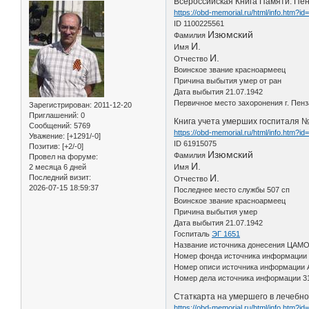
Всероссийская Книга Памяти. Пен
https://obd-memorial.ru/html/info.htm?i
ID 1100225561
Изюмский
Фамилия
И.
Имя
И.
Отчество
Воинское звание красноармеец
Причина выбытия умер от ран
Дата выбытия 21.07.1942
Первичное место захоронения г. Пенз
Зарегистрирован
: 2011-12-20
Приглашений:
0
Книга учета умерших госпиталя №
Сообщений:
5769
https://obd-memorial.ru/html/info.htm?i
Уважение:
[+1291/-0]
ID 61915075
Позитив:
[+2/-0]
Изюмский
Фамилия
Провел на форуме:
И.
2 месяца 6 дней
Имя
И.
Последний визит:
Отчество
2026-07-15 18:59:37
Последнее место службы 507 сп
Воинское звание красноармеец
Причина выбытия умер
Дата выбытия 21.07.1942
Госпиталь
ЭГ 1651
Название источника донесения ЦАМ
Номер фонда источника информации
Номер описи источника информации 
Номер дела источника информации 3
Статкарта на умершего в лечебн
https://obd-memorial.ru/html/info.htm?i