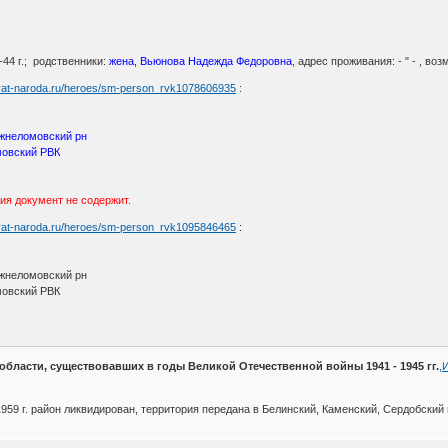
I-44 г.; родственники:
жена, Вьюнова Надежда Федоровна
, адрес проживания: - " - , во
myat-naroda.ru/heroes/sm-person_rvk1078606935
:
ижнеломовский рн
овский РВК
ния документ не содержит.
myat-naroda.ru/heroes/sm-person_rvk1095846465
:
ижнеломовский рн
мовский РВК
бласти, существовавших в годы Великой Отечественной войны 1941 - 1945 гг.
,
1959 г. район ликвидирован, территория передана в Белинский, Каменский, Сердобский