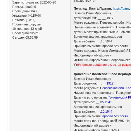
Здравствуйте!
Зарегистрирован
: 2022-05-20
Приглашений:
0
Печатная Книга Памяти.
https://pam
Сообщений:
8496
Вьюнов Иван Миронович
Уважение:
[+119/-0]
Дата рождения: __.__.1917
Позитив:
[+0/-1]
Место рождения: Пензенская обл., Н
Провел на форуме:
Наименование военкомата: Нижне-Лом
10 месяцев 13 дней
Дата и место призыва: Нижне-Ломовс
Последний визит:
Воинское звание: красноармеец
Сегодня 09:53:59
Дата выбытия: __.10.1944
Причина выбытия: пропал без вести
Место призыва: Нижне-Ломовский РВК
Информация об архиве -
Источник информации: Всероссийская 
Уточненные сведения о местах рожд
Донесение послевоенного периода 
Вьюнов Иван Миронович
Дата рождения: __.__.
1917
Место рождения:
Пензенская обл., Гол
Наименование военкомата: Голицински
Дата и место призыва:
Голицинский РВ
Дата призыва: __.
05.1941
Воинское звание: красноармеец
Дата выбытия: __.
10.1944
Причина выбытия:
пропал без вести
Место призыва: Голицинский РВК, Пен
Информация об архиве -
Источник информации: ЦАМО