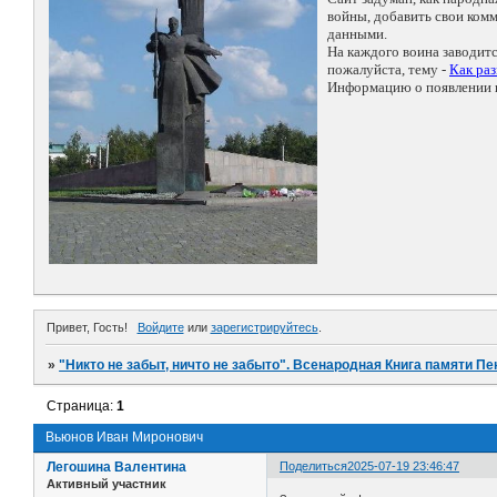
войны, добавить свои ко
данными.
На каждого воина заводит
пожалуйста, тему -
Как ра
Информацию о появлении н
Привет, Гость!
Войдите
или
зарегистрируйтесь
.
»
"Никто не забыт, ничто не забыто". Всенародная Книга памяти Пе
Страница:
1
Вьюнов Иван Миронович
Легошина Валентина
Поделиться
2025-07-19 23:46:47
Активный участник