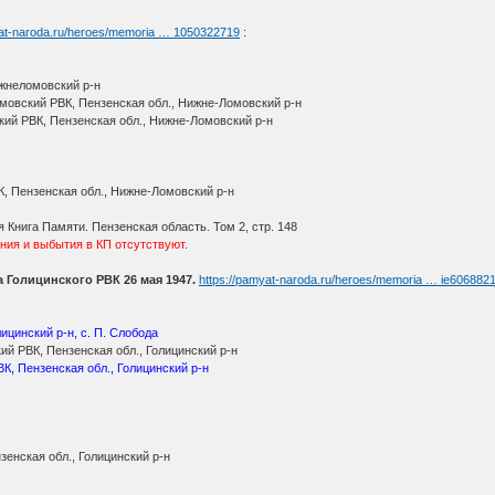
yat-naroda.ru/heroes/memoria … 1050322719
:
ижнеломовский р-н
овский РВК, Пензенская обл., Нижне-Ломовский р-н
кий РВК, Пензенская обл., Нижне-Ломовский р-н
, Пензенская обл., Нижне-Ломовский р-н
Книга Памяти. Пензенская область. Том 2, стр. 148
ения и выбытия в КП отсутствуют.
Голицинского РВК 26 мая 1947.
https://pamyat-naroda.ru/heroes/memoria … ie606882
ицинский р-н, с. П. Слобода
й РВК, Пензенская обл., Голицинский р-н
К, Пензенская обл., Голицинский р-н
зенская обл., Голицинский р-н