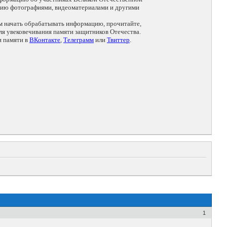
цию фотографиями, видеоматериалами и другими
ем начать обрабатывать информацию, прочитайте,
я увековечивания памяти защитников Отечества.
и памяти в
ВКонтакте
,
Телеграмм
или
Твиттер
.
1