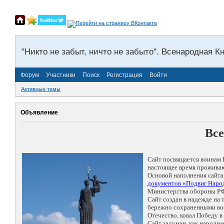
"Никто не забыт, ничто не забыто". Всенародная К
Форум
Участники
Поиск
Регистрация
Войти
Активные темы
Объявление
Все
Сайт посвящается воинам 
настоящее время проживаю
Основой наполнения сайта
документов «Подвиг Народ
Министерства обороны РФ
Сайт создан в надежде на
бережно сохраненными восп
Отечество, ковал Победу 
Сайт задуман, как народн