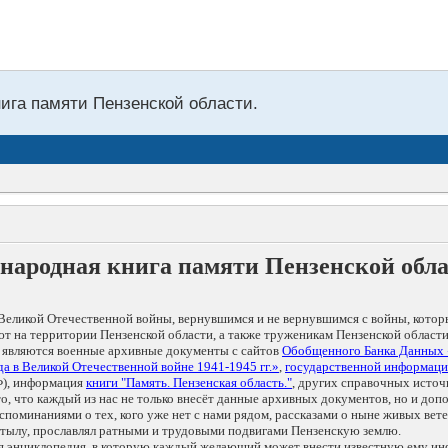
нига памяти Пензенской области.
народная книга памяти Пензенской обл
Великой Отечественной войны, вернувшимся и не вернувшимся с войны, котор
т на территории Пензенской области, а также труженикам Пензенской области
 являются военные архивные документы с сайтов
Обобщенного Банка Данных
а в Великой Отечественной войне 1941-1945 гг.»
,
государственной информаци
), информация
книги "Память. Пензенская область."
, других справочных источ
 то, что каждый из нас не только внесёт данные архивных документов, но и 
оминаниями о тех, кого уже нет с нами рядом, рассказами о ныне живых ветер
в тылу, прославлял ратными и трудовыми подвигами Пензенскую землю.
ая энциклопедия, в которую каждый желающий может внести известную ему и