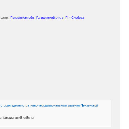
зможно,
Пензенская обл., Голицинский р-н, с. П. - Слобода
История административно-террриториального деления Пензенской
 и Тамалинский районы.