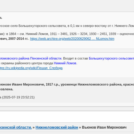
я.
сское село Большехуторского сельсовета, в 0,1 км к северо-востоку от г. Нижнего Ломов
): в 1864 – см. Нижний Ломов, 1911 – 3481, 1926 – 3234, 1930 – 2451, 1939 – оценочно 
ич, 2007-2014 гг.
https://web.archive.org/web/20200629062 … NLomov.htm
ломовского района Пензенской области
. Входит в состав
Большехуторского сельсовет
 окраины районного центра города
Нижний Ломов
.
ttps://ru.wikipedia.org/wiki/Пешая_Слобода
нове Иване Мироновиче, 1917 г.р., уроженце Нижнеломовского района, красн
новлена.
(2025-07-19 23:52:21)
нзенской области.
»
Нижнеломовский район
»
Вьюнов Иван Миронович