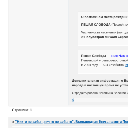
О возможном месте рождени
ПЕШАЯ СЛОБОДА
(Пешее), ру
Численность населения (по годам
© Полубояров Михаил Сергеев
Пешая Слобода
—
село Нижне
Пензенской у северо-восточной
В 2004 году — 524 хозяйства.
h
Дополнительная информация о Вью
народа в настоящее время не уста
Отредактировано Легошина Валентина 
0
Страница:
1
»
"Никто не забыт, ничто не забыто". Всенародная Книга памяти Пе