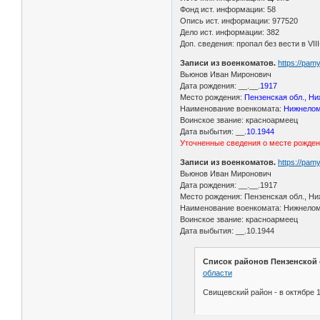
Фонд ист. информации: 58
Опись ист. информации: 977520
Дело ист. информации: 382
Доп. сведения: пропал без вести в VII
Записи из военкоматов.
https://pa
Вьюнов Иван Миронович
Дата рождения: __.__.
1917
Место рождения:
Пензенская обл., Н
Наименование военкомата:
Нижнелом
Воинское звание: красноармеец
Дата выбытия: __.
10.1944
Уточненные сведения о месте рожде
Записи из военкоматов.
https://pa
Вьюнов Иван Миронович
Дата рождения: __.__.1917
Место рождения: Пензенская обл., Н
Наименование военкомата: Нижнело
Воинское звание: красноармеец
Дата выбытия: __.10.1944
Список районов Пензенской о
области
Свищевский район - в октябре 