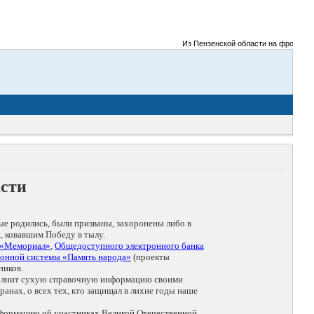
Из Пензенской области на фронты Вел
асти
ые родились, были призваны, захоронены либо в
, ковавшим Победу в тылу.
 «Мемориал»
,
Общедоступного электронного банка
онной системы «Память народа»
(проекты
ников.
дополнит сухую справочную информацию своими
анах, о всех тех, кто защищал в лихие годы наше
нформацию об участниках Великой Отечественной