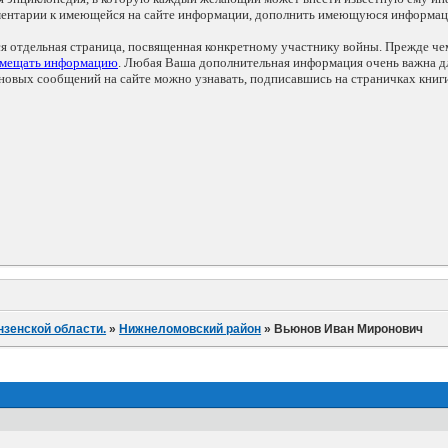
мментарии к имеющейся на сайте информации, дополнить имеющуюся информа
ся отдельная страница, посвященная конкретному участнику войны. Прежде ч
змещать информацию
. Любая Ваша дополнительная информация очень важна дл
овых сообщений на сайте можно узнавать, подписавшись на страничках книг
нзенской области.
»
Нижнеломовский район
»
Вьюнов Иван Миронович