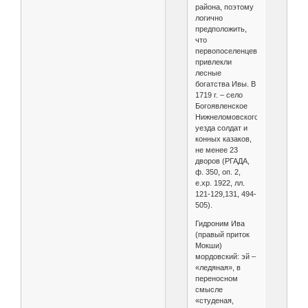
района, поэтому
логично
предположить,
что
первопоселенцев
привлекли
лесные
богатства Ивы. В
1719 г. – село
Богоявленское
Нижнеломовского
уезда солдат и
конных казаков,
не менее 23
дворов (РГАДА,
ф. 350, оп. 2,
е.хр. 1922, лл.
121-129,131, 494-
505).
Гидроним Ива
(правый приток
Мокши)
мордовский: эй –
«ледяная», в
переносном
смысле
«студеная,