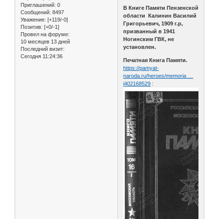
Приглашений:
0
В Книге Памяти Пензенской
Сообщений:
8497
области Калинин Василий
Уважение:
[+119/-0]
Григорьевич, 1909 г.р,
Позитив:
[+0/-1]
призванный в 1941
Провел на форуме:
Ногинским ГВК, не
10 месяцев 13 дней
установлен.
Последний визит:
Сегодня 11:24:36
Печатная Книга Памяти.
https://pamyat-
naroda.ru/heroes/memoria …
i402168529
: