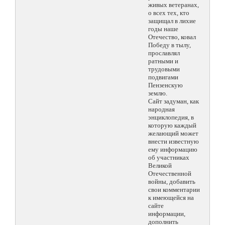
живых ветеранах,
о всех тех, кто
защищал в лихие
годы наше
Отечество, ковал
Победу в тылу,
прославлял
ратными и
трудовыми
подвигами
Пензенскую
землю.
Сайт задуман, как
народная
энциклопедия, в
которую каждый
желающий может
внести известную
ему информацию
об участниках
Великой
Отечественной
войны, добавить
свои комментарии
к имеющейся на
сайте
информации,
дополнить