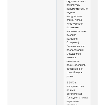
студенка», -ва –
показатель
переместительного
падежа
мордовского
языка: эйва» –
«постудёнье»
(сравните
многочисленные
русские
названия
Студенец).
Видимо, на Иве
располагались
мордовские
зимницы
охотников-
промысловиков,
соединенные
тропой вдоль
речки.
В 1843 г.
построен храм
во имя
Богоявления
Господня, отсюда
церковное