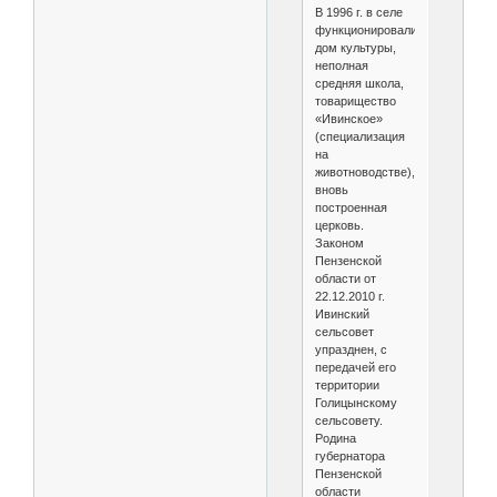
В 1996 г. в селе
функционировали
дом культуры,
неполная
средняя школа,
товарищество
«Ивинское»
(специализация
на
животноводстве),
вновь
построенная
церковь.
Законом
Пензенской
области от
22.12.2010 г.
Ивинский
сельсовет
упразднен, с
передачей его
территории
Голицынскому
сельсовету.
Родина
губернатора
Пензенской
области