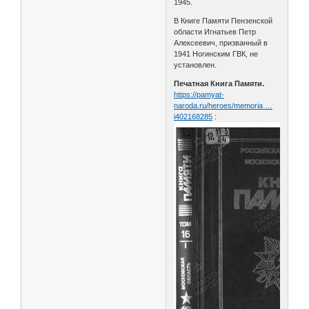
1945.
В Книге Памяти Пензенской
области Игнатьев Петр
Алексеевич, призванный в
1941 Ногинским ГВК, не
установлен.
Печатная Книга Памяти.
https://pamyat-
naroda.ru/heroes/memoria …
i402168285
: