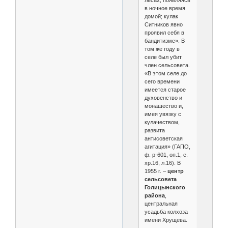
лесах, появляясь
в ночное время
домой; кулак
Ситников явно
проявил себя в
бандитизме». В
том же году в
селе был убит
член сельсовета.
«В этом селе до
сего времени
имеется старое
духовенство и
монашество и,
имея увязку с
кулачеством,
развита
антисоветская
агитация» (ГАПО,
ф. р-601, оп.1, е.
хр.16, л.16). В
1955 г. –
центр
сельсовета
Голицынского
района
,
центральная
усадьба колхоза
имени Хрущева.