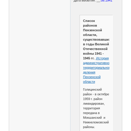
Дата выбытия: __.
08.1941
Список
районов
Пензенской
области,
существовавших
в годы Великой
Отечественной
войны 1941 -
1945 гг.
,История
административно-
террриториального
деления
Пензенской
области
Голицинский
район - в октябре
1959 г. район
ликвидирован,
территория
передана в
Мокшанский и
Нижнеломовский
районы.