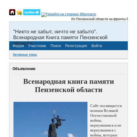
Из Пензенской области на фронты Великой От
"Никто не забыт, ничто не забыто".
Всенародная Книга памяти Пензенской
области.
Форум
Участники
Поиск
Регистрация
Войти
Активные темы
Объявление
Всенародная книга памяти
Пензенской области
Сайт посвящается
воинам Великой
Отечественной
войны,
вернувшимся и не
вернувшимся с
войны, которые