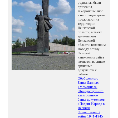
родились, были
призваны,
захоронены либо
в настоящее время
проживают на
территории
Пензенской
области, а также
труженикам
Пензенской
области, ковавшим
Победу в тылу.
Основой
наполнения сайта
являются военные
архивные
документы с
сайтов
Обобщенного
Банка Данных
«Мемориал»
,
Общедоступного
электронного
банка документов
«Подвиг Народа в
Великой
Отечественной
войне 1941-1945