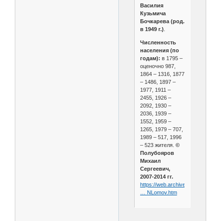
Василия
Кузьмича
Бочкарева (род.
в 1949 г.)
.
Численность
населения (по
годам):
в 1795 –
оценочно 987,
1864 – 1316, 1877
– 1486, 1897 –
1977, 1911 –
2455, 1926 –
2092, 1930 –
2036, 1939 –
1552, 1959 –
1265, 1979 – 707,
1989 – 517, 1996
– 523 жителя.
©
Полубояров
Михаил
Сергеевич,
2007-2014 гг.
https://web.archive.org/web/202
… NLomov.htm