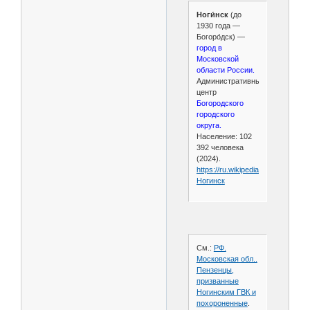
Ноги́нск
(до
1930 года —
Богоро́дск) —
город в
Московской
области России.
Административный
центр
Богородского
городского
округа.
Население: 102
392 человека
(2024).
https://ru.wikipedia.org/wiki/
Ногинск
См.:
РФ.
Московская обл..
Пензенцы,
призванные
Ногинским ГВК и
похороненные
.