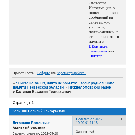
Отечества.
Информацию о
появлении новых
сообщений на
сайте можно
узнавать,
подписавшись на
страничках книги
памяти в
ВКонтакте
,
Телеграмм
или
Твиттер
.
Привет, Гость!
Войдите
или
зарегистрируйтесь
.
»
"Никто не забыт, ничто не забыто". Всенародная Книга
памяти Пензенской области.
»
Нижнеломовский район
»
Калинин Василий Григорьевич
Страница:
1
Калинин Василий Григорьевич
Поделиться
2025-
1
Легошина Валентина
10-09 01:11:16
Активный участник
Здравствуйте!
Зарегистрирован
: 2022-05-20