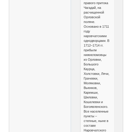
правого притока
Чагадай, на
расчищенной
Орловской
поляне.
Основано в 1711
году
наровчатскими
однодворцами. В
1712–1714 гг.
прибыли
нижнеломовцы
из Орловки,
Большого
Каурца,
Холстовки, Лячи,
Грачевки,
Моляковки,
Вьюнков,
Каремши,
Шиловки,
Кошелевки и
Богоявленского.
Все населенные
пункты –
степные, ныне в
составе
Наровчатского