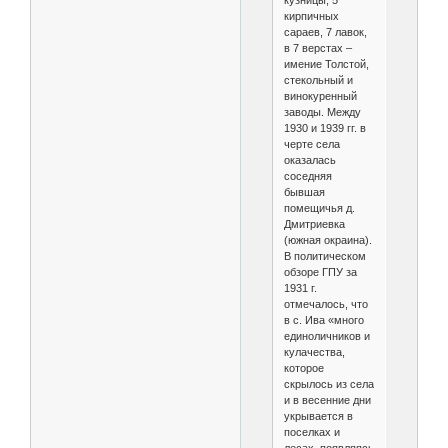
кузницы, 5
кирпичных
сараев, 7 лавок,
в 7 верстах –
имение Толстой,
стекольный и
винокуренный
заводы. Между
1930 и 1939 гг. в
черте села
оказалась
соседняя
бывшая
помещичья д.
Дмитриевка
(южная окраина).
В политическом
обзоре ГПУ за
1931 г.
отмечалось, что
в с. Ива «много
единоличников и
кулачества,
которое
скрылось из села
и в весенние дни
укрывается в
поселках и