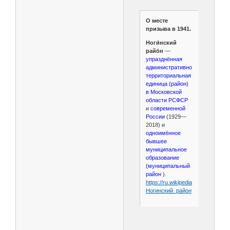
О месте
призыва в 1941.
Ноги́нский
райо́н
—
упразднённая
административно-
территориальная
единица (район)
в Московской
области РСФСР
и
современной
России
(1929—
2018) и
одноимённое
бывшее
муниципальное
образование
(муниципальный
район
).
https://ru.wikipedia.org/wiki/
Ногинский_район