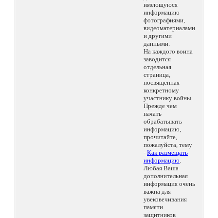
имеющуюся
информацию
фотографиями,
видеоматериалами
и другими
данными.
На каждого воина
заводится
отдельная
страница,
посвященная
конкретному
участнику войны.
Прежде чем
начать
обрабатывать
информацию,
прочитайте,
пожалуйста, тему
-
Как размещать
информацию
.
Любая Ваша
дополнительная
информация очень
важна для
увековечивания
памяти
защитников