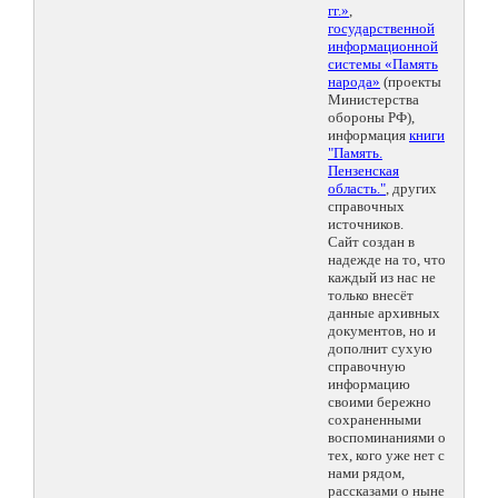
гг.»
,
государственной
информационной
системы «Память
народа»
(проекты
Министерства
обороны РФ),
информация
книги
"Память.
Пензенская
область."
, других
справочных
источников.
Сайт создан в
надежде на то, что
каждый из нас не
только внесёт
данные архивных
документов, но и
дополнит сухую
справочную
информацию
своими бережно
сохраненными
воспоминаниями о
тех, кого уже нет с
нами рядом,
рассказами о ныне