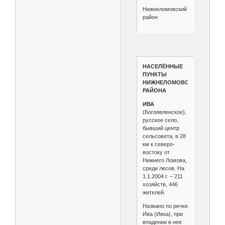
Нижнеломовский
район
НАСЕЛЁННЫЕ
ПУНКТЫ
НИЖНЕЛОМОВСКОГО
РАЙОНА
ИВА
(Богоявленское),
русское село,
бывший центр
сельсовета, в 28
км к северо-
востоку от
Нижнего Ломова,
среди лесов. На
1.1.2004 г. – 211
хозяйств, 446
жителей.
Названо по речке
Ива (Ивка), при
впадении в нее