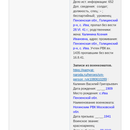
Дело ист. информации: 652
Доп. сведения: солдат;
должность, спец.:
-
;
беспартийный; уроженец
Пензенская обл., Голицинский
р-н, с. Ива
; пропал без вести
28.VI. 41 г.
; родственники:
жена:
Калинина Ксения
Ивановна
, адрес проживания:
Пензенская обл., Голицинский
р-н, с. Ива
. Учтен РВК вх.
1435 пропавшим без вести
16.8.41.
Записи из военкоматов.
https://pamyat-
naroda.ru/heroes/sm-
person_rvk1080610289
:
Калинин Василий Григорьевич
Дата рождения: __.__.
1909
Место рождения:
с.Ива
Пензенской обл.
Наименование военкомата:
Ногинским РВК Московской
обл.
Дата призыва: __.__.
1941
Воинское звание:
красноармеец