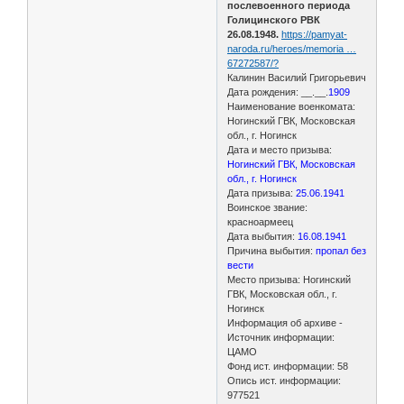
послевоенного периода
Голицинского РВК
26.08.1948.
https://pamyat-
naroda.ru/heroes/memoria …
67272587/?
Калинин Василий Григорьевич
Дата рождения: __.__.
1909
Наименование военкомата:
Ногинский ГВК, Московская
обл., г. Ногинск
Дата и место призыва:
Ногинский ГВК, Московская
обл., г. Ногинск
Дата призыва:
25.06.1941
Воинское звание:
красноармеец
Дата выбытия:
16.08.1941
Причина выбытия:
пропал без
вести
Место призыва: Ногинский
ГВК, Московская обл., г.
Ногинск
Информация об архиве -
Источник информации:
ЦАМО
Фонд ист. информации: 58
Опись ист. информации:
977521