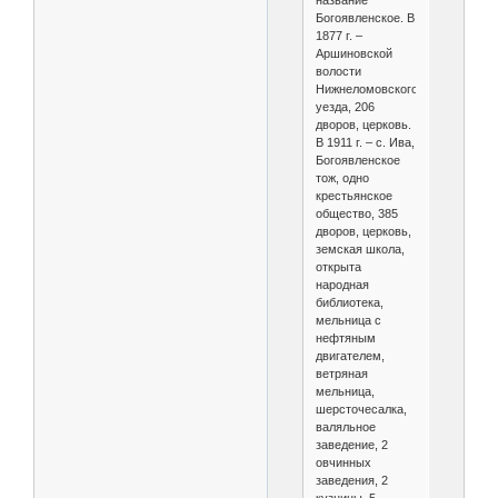
название
Богоявленское. В
1877 г. –
Аршиновской
волости
Нижнеломовского
уезда, 206
дворов, церковь.
В 1911 г. – с. Ива,
Богоявленское
тож, одно
крестьянское
общество, 385
дворов, церковь,
земская школа,
открыта
народная
библиотека,
мельница с
нефтяным
двигателем,
ветряная
мельница,
шерсточесалка,
валяльное
заведение, 2
овчинных
заведения, 2