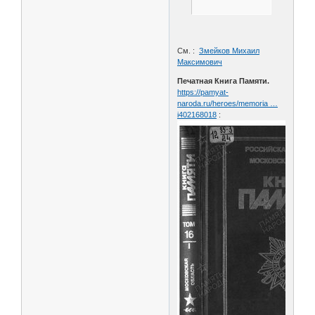
См. :
Змейков Михаил
Максимович
Печатная Книга Памяти.
https://pamyat-
naroda.ru/heroes/memoria …
i402168018
: