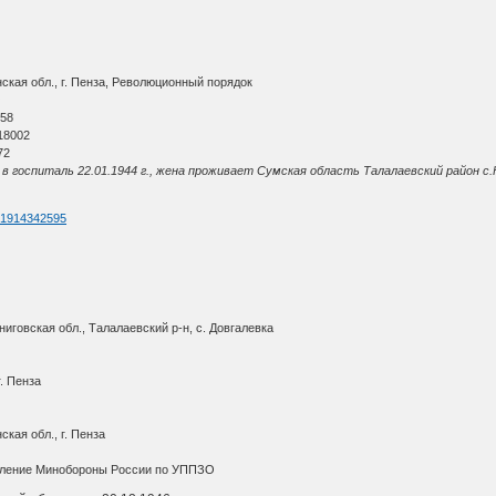
кая обл., г. Пенза, Революционный порядок
О
 58
18002
72
в госпиталь 22.01.1944 г., жена проживает Сумская область Талалаевский район с.
d=1914342595
иговская обл., Талалаевский р-н, с. Довгалевка
. Пенза
кая обл., г. Пенза
вление Минобороны России по УППЗО