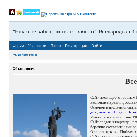
"Никто не забыт, ничто не забыто". Всенародная К
Форум
Участники
Поиск
Регистрация
Войти
Активные темы
Объявление
Все
Сайт посвящается воинам 
настоящее время проживаю
Основой наполнения сайта
документов «Подвиг Народ
Министерства обороны РФ
Сайт создан в надежде на
бережно сохраненными восп
Отечество, ковал Победу 
Сайт задуман, как народн