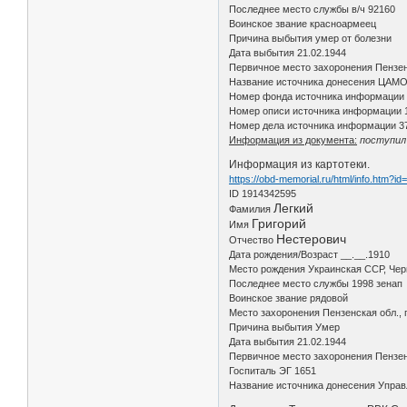
Последнее место службы в/ч 92160
Воинское звание красноармеец
Причина выбытия умер от болезни
Дата выбытия 21.02.1944
Первичное место захоронения Пензенс
Название источника донесения ЦАМ
Номер фонда источника информации
Номер описи источника информации 
Номер дела источника информации 3
Информация из документа:
поступил 
Информация из картотеки.
https://obd-memorial.ru/html/info.htm?i
ID 1914342595
Легкий
Фамилия
Григорий
Имя
Нестерович
Отчество
Дата рождения/Возраст __.__.1910
Место рождения Украинская ССР, Черн
Последнее место службы 1998 зенап
Воинское звание рядовой
Место захоронения Пензенская обл., г
Причина выбытия Умер
Дата выбытия 21.02.1944
Первичное место захоронения Пензенс
Госпиталь ЭГ 1651
Название источника донесения Упра