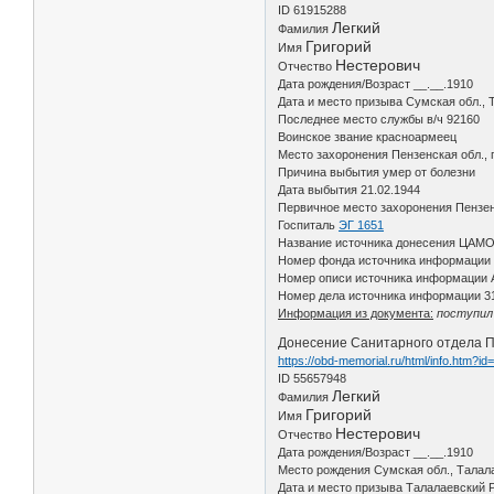
ID 61915288
Легкий
Фамилия
Григорий
Имя
Нестерович
Отчество
Дата рождения/Возраст __.__.1910
Дата и место призыва Сумская обл.,
Последнее место службы в/ч 92160
Воинское звание красноармеец
Место захоронения Пензенская обл., 
Причина выбытия умер от болезни
Дата выбытия 21.02.1944
Первичное место захоронения Пензенс
Госпиталь
ЭГ 1651
Название источника донесения ЦАМ
Номер фонда источника информации
Номер описи источника информации 
Номер дела источника информации 3
Информация из документа:
поступил 
Донесение Санитарного отдела При
https://obd-memorial.ru/html/info.htm?i
ID 55657948
Легкий
Фамилия
Григорий
Имя
Нестерович
Отчество
Дата рождения/Возраст __.__.1910
Место рождения Сумская обл., Талала
Дата и место призыва Талалаевский Р