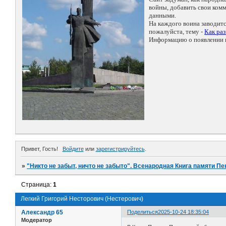
войны, добавить свои ко
данными.
На каждого воина заводит
пожалуйста, тему -
Как ра
Информацию о появлении н
Привет, Гость!
Войдите
или
зарегистрируйтесь
.
»
"Никто не забыт, ничто не забыто". Всенародная Книга памяти Пе
Страница:
1
Легкий Григорий Несторович (Нестерович)
Александр 65
Поделиться
2025-10-24 18:35:04
Модератор