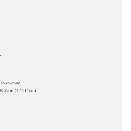
ы
Гальчейевка?.
910с от 21.03.1944 г)