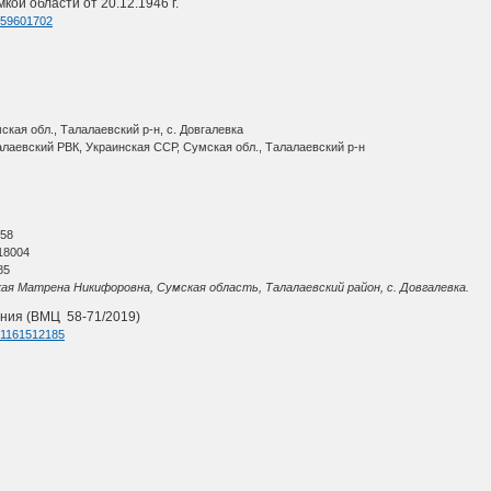
ой области от 20.12.1946 г.
d=59601702
кая обл., Талалаевский р-н, с. Довгалевка
алаевский РВК, Украинская ССР, Сумская обл., Талалаевский р-н
О
 58
18004
85
ая Матрена Никифоровна, Сумская область, Талалаевский район, с. Довгалевка.
ния (ВМЦ 58-71/2019)
d=1161512185