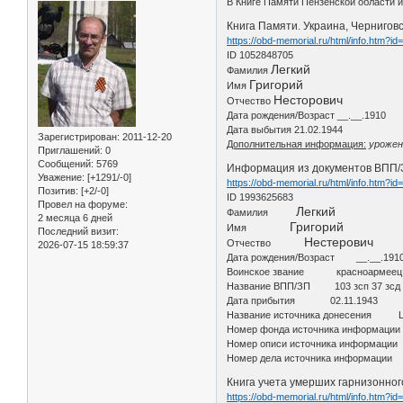
В Книге Памяти Пензенской области 
Книга Памяти. Украина, Черниговск
https://obd-memorial.ru/html/info.htm?i
ID 1052848705
Легкий
Фамилия
Григорий
Имя
Несторович
Отчество
Дата рождения/Возраст __.__.1910
Дата выбытия 21.02.1944
Зарегистрирован
: 2011-12-20
Дополнительная информация:
урожене
Приглашений:
0
Сообщений:
5769
Информация из документов ВПП/
Уважение:
[+1291/-0]
https://obd-memorial.ru/html/info.htm?i
Позитив:
[+2/-0]
ID 1993625683
Провел на форуме:
Легкий
Фамилия
2 месяца 6 дней
Григорий
Имя
Последний визит:
Нестерович
Отчество
2026-07-15 18:59:37
Дата рождения/Возраст __.__.191
Воинское звание красноармеец
Название ВПП/ЗП 103 зсп 37 зсд
Дата прибытия 02.11.1943
Название источника донесения
Номер фонда источника информа
Номер описи источника информа
Номер дела источника инфор
Книга учета умерших гарнизонног
https://obd-memorial.ru/html/info.htm?i