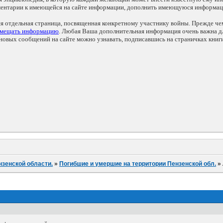
мментарии к имеющейся на сайте информации, дополнить имеющуюся информа
ся отдельная страница, посвященная конкретному участнику войны. Прежде ч
змещать информацию
. Любая Ваша дополнительная информация очень важна дл
овых сообщений на сайте можно узнавать, подписавшись на страничках книг
нзенской области.
»
Погибшие и умершие на территории Пензенской обл.
»