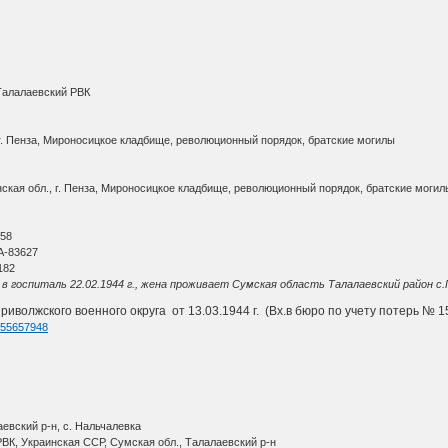
 Талалаевский РВК
г. Пенза, Мироносицкое кладбище, революционный порядок, братские могилы
кая обл., г. Пенза, Мироносицкое кладбище, революционный порядок, братские могил
О
 58
А-83627
182
в госпиталь 22.02.1944 г., жена проживает Сумская область Талалаевский район с.
волжского военного округа от 13.03.1944 г. (Вх.в бюро по учету потерь № 15
d=55657948
евский р-н, с. Нальчалевка
ВК, Украинская ССР, Сумская обл., Талалаевский р-н