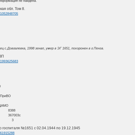
информация не найдена.
ая обл. Том 8.
d=1052848705
ц с.Довгалевка, 1998 зенап, умер в ЭГ 1651, похоронен в г.Пенза.
ЗП
d=1993625683
0
 ПриВО
 ЦАМО
ции 8388
ции 367003с
мации 3
о госпиталя №1651 с 02.04.1944 по 19.12.1945
d=61915288