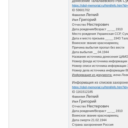
Донесение Талалаевского РВК Сумк
https://obd-memorial.ru/html/info.htm?i
ID 59601702
Легкий
Фамилия
Григорий
Имя
Нестерович
Отчество
Дата рождения/Возраст __.__.1910
Место рождения Украинская ССР, Сумс
Дата и место призыва __.__.1943 Тал
Воинское звание красноармеец
Причина выбытия пропал без вести
Дата выбытия __.04.1944
Название источника донесения ЦАМ
Номер фонда источника информации
Номер описи источника информации 
Номер дела источника информации 8
Информация из документа:
жена Легк
Информация из списков захороне
https://obd-memorial.ru/html/info.htm?i
ID 1161512185
Легкий
Фамилия
Григорий
Имя
Нестерович
Отчество
Дата рождения/Возраст __.__.1910
Воинское звание красноармеец
Дата смерти 21.02.1944
Страна захоронения Россия