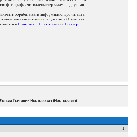
цию фотографиями, видеоматериалами и другими
ем начать обрабатывать информацию, прочитайте,
я увековечивания памяти защитников Отечества.
и памяти в
ВКонтакте
,
Телеграмм
или
Твиттер
.
Легкий Григорий Несторович (Нестерович)
1