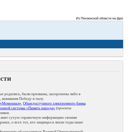
Из Пензенской области на фронты Велик
асти
ые родились, были призваны, захоронены либо в
, ковавшим Победу в тылу.
 «Мемориал»
,
Общедоступного электронного банка
онной системы «Память народа»
(проекты
ников.
дополнит сухую справочную информацию своими
анах, о всех тех, кто защищал в лихие годы наше
нформацию об участниках Великой Отечественной