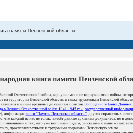
нига памяти Пензенской области.
народная книга памяти Пензенской обл
Великой Отечественной войны, вернувшимся и не вернувшимся с войны, котор
т на территории Пензенской области, а также труженикам Пензенской области
 являются военные архивные документы с сайтов
Обобщенного Банка Данных
а в Великой Отечественной войне 1941-1945 гг.»
,
государственной информаци
), информация
книги "Память. Пензенская область."
, других справочных источ
 то, что каждый из нас не только внесёт данные архивных документов, но и 
оминаниями о тех, кого уже нет с нами рядом, рассказами о ныне живых ветер
в тылу, прославлял ратными и трудовыми подвигами Пензенскую землю.
ая энциклопедия, в которую каждый желающий может внести известную ему и