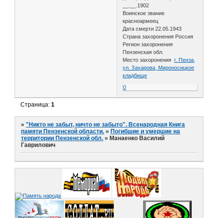
__.__.1902
Воинское звание
красноармеец
Дата смерти 22.05.1943
Страна захоронения Россия
Регион захоронения
Пензенская обл.
Место захоронения
г. Пенза,
ул. Захарова, Мироносицкое
кладбище
0
Страница:
1
»
"Никто не забыт, ничто не забыто". Всенародная Книга
памяти Пензенской области.
»
Погибшие и умершие на
территории Пензенской обл.
»
Манаенко Василий
Гаврилович