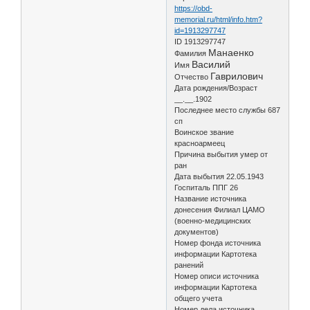
https://obd-
memorial.ru/html/info.htm?
id=1913297747
ID 1913297747
Манаенко
Фамилия
Василий
Имя
Гаврилович
Отчество
Дата рождения/Возраст
__.__.1902
Последнее место службы 687
сп
Воинское звание
красноармеец
Причина выбытия умер от
ран
Дата выбытия 22.05.1943
Госпиталь ППГ 26
Название источника
донесения Филиал ЦАМО
(военно-медицинских
документов)
Номер фонда источника
информации Картотека
ранений
Номер описи источника
информации Картотека
общего учета
Номер дела источника