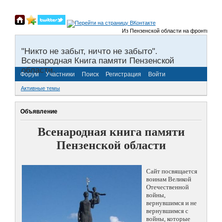
Из Пензенской области на фронты Велико
"Никто не забыт, ничто не забыто".
Всенародная Книга памяти Пензенской
области.
Форум
Участники
Поиск
Регистрация
Войти
Активные темы
Объявление
Всенародная книга памяти
Пензенской области
Сайт посвящается
воинам Великой
Отечественной
войны,
вернувшимся и не
вернувшимся с
войны, которые