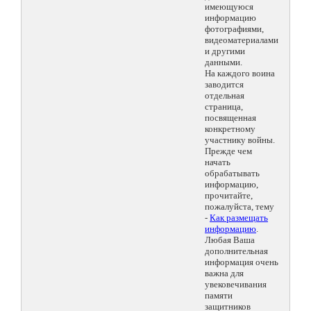
имеющуюся
информацию
фотографиями,
видеоматериалами
и другими
данными.
На каждого воина
заводится
отдельная
страница,
посвященная
конкретному
участнику войны.
Прежде чем
начать
обрабатывать
информацию,
прочитайте,
пожалуйста, тему
-
Как размещать
информацию
.
Любая Ваша
дополнительная
информация очень
важна для
увековечивания
памяти
защитников