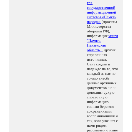
гг.»
,
государственной
информационной
системы «Память
народа»
(проекты
Министерства
обороны РФ),
информация
книги
"Память.
Пензенская
область."
, других
справочных
источников.
Сайт создан в
надежде на то, что
каждый из нас не
только внесёт
данные архивных
документов, но и
дополнит сухую
справочную
информацию
своими бережно
сохраненными
воспоминаниями о
тех, кого уже нет с
нами рядом,
рассказами о ныне