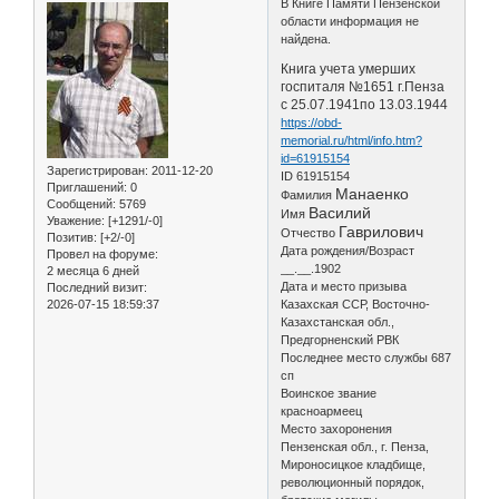
В Книге Памяти Пензенской
области информация не
найдена.
Книга учета умерших
госпиталя №1651 г.Пенза
с 25.07.1941по 13.03.1944
https://obd-
memorial.ru/html/info.htm?
id=61915154
Зарегистрирован
: 2011-12-20
ID 61915154
Приглашений:
0
Манаенко
Фамилия
Сообщений:
5769
Василий
Имя
Уважение:
[+1291/-0]
Гаврилович
Отчество
Позитив:
[+2/-0]
Дата рождения/Возраст
Провел на форуме:
__.__.1902
2 месяца 6 дней
Дата и место призыва
Последний визит:
2026-07-15 18:59:37
Казахская ССР, Восточно-
Казахстанская обл.,
Предгорненский РВК
Последнее место службы 687
сп
Воинское звание
красноармеец
Место захоронения
Пензенская обл., г. Пенза,
Мироносицкое кладбище,
революционный порядок,