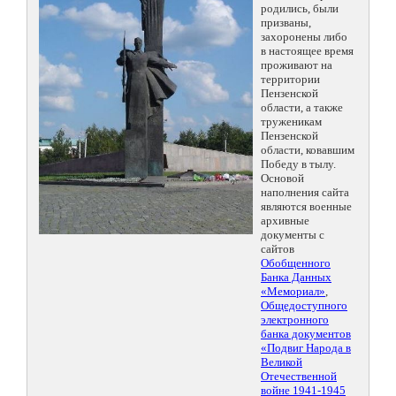
родились, были
призваны,
захоронены либо
в настоящее время
проживают на
территории
Пензенской
области, а также
труженикам
Пензенской
области, ковавшим
Победу в тылу.
Основой
наполнения сайта
являются военные
архивные
документы с
сайтов
Обобщенного
Банка Данных
«Мемориал»
,
Общедоступного
электронного
банка документов
«Подвиг Народа в
Великой
Отечественной
войне 1941-1945