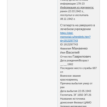
информации 178-23
Информация из документа:
ранен 22.03.1942 г.,
поступил в госпиталь
08.11.1942 г.
Статкарта на умершего в
лечебном учреждении
https://obd-
memorial.ru/html/info.htm?
id=1913297743
ID 1913297743
Манаенко
Фамилия
Василий
Имя
Гаврилович
Отчество
Дата рождения/Возраст
__.__.1902
Последнее место службы 687
сп
Воинское звание
красноармеец
Причина выбытия умер от
ран
Дата выбытия 22.05.1943
Госпиталь ЭГ 1650 ЭП 26
Название источника
донесения Филиал ЦАМО
(военно-медицинских