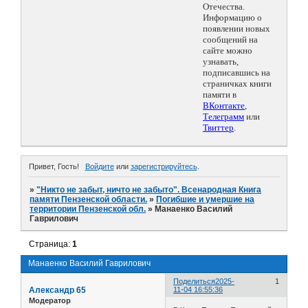
Отечества.
Информацию о
появлении новых
сообщений на
сайте можно
узнавать,
подписавшись на
страничках книги
памяти в
ВКонтакте
,
Телеграмм
или
Твиттер
.
Привет, Гость!
Войдите
или
зарегистрируйтесь
.
»
"Никто не забыт, ничто не забыто". Всенародная Книга
памяти Пензенской области.
»
Погибшие и умершие на
территории Пензенской обл.
»
Манаенко Василий
Гаврилович
Страница:
1
Манаенко Василий Гаврилович
Поделиться
2025-
1
Александр 65
11-04 16:55:36
Модератор