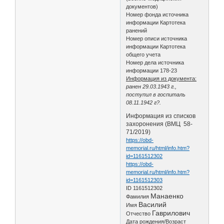
документов)
Номер фонда источника
информации Картотека
ранений
Номер описи источника
информации Картотека
общего учета
Номер дела источника
информации 178-23
Информация из документа:
ранен 29.03.1943 г.,
поступил в госпиталь
08.11.1942 г?.
Информация из списков
захоронения (ВМЦ 58-
71/2019)
https://obd-
memorial.ru/html/info.htm?
id=1161512302
https://obd-
memorial.ru/html/info.htm?
id=1161512303
ID 1161512302
Манаенко
Фамилия
Василий
Имя
Гаврилович
Отчество
Дата рождения/Возраст