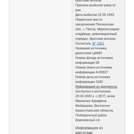
братские могилы
Причина выбытия умер от
ран
Дата выбытия 22.05.1943
Первичное место
захоронения Пензенская
обл., г. Пенза, Мироносицкое
кладбище, революционный
порядок, братские могилы
Госпиталь
ЭГ 1651
Название источника
донесения ЦАМО
Номер фонда источника
информации 58
Номер описи источника
информации А-83627
Номер дела источника
информации 3182
Информация из документа:
поступил в госпиталь
29.04.1943 г. с ВСП, жена
Манаенко Аграфена
Федоровна, Восточно-
Казахстанская область
Подгоренский район
Березовский с/с .
Информация из
картотеки.