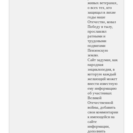
живых ветеранах,
о всех тех, кто
защищал в лихие
годы наше
Отечество, ковал
Победу в тылу,
прославлял
ратными и
трудовыми
подвигами
Пензенскую
землю.
Сайт задуман, как
народная
энциклопедия, в
которую каждый
желающий может
внести известную
ему информацию
об участниках
Великой
Отечественной
войны, добавить
свои комментарии
к имеющейся на
сайте
информации,
дополнить