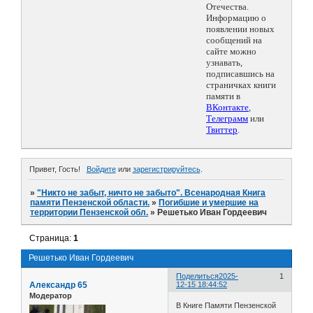
Отечества.
Информацию о
появлении новых
сообщений на
сайте можно
узнавать,
подписавшись на
страничках книги
памяти в
ВКонтакте
,
Телеграмм
или
Твиттер
.
Привет, Гость!
Войдите
или
зарегистрируйтесь
.
»
"Никто не забыт, ничто не забыто". Всенародная Книга
памяти Пензенской области.
»
Погибшие и умершие на
территории Пензенской обл.
»
Решетько Иван Гордеевич
Страница:
1
Решетько Иван Гордеевич
Поделиться
2025-
1
Александр 65
12-15 18:44:52
Модератор
В Книге Памяти Пензенской