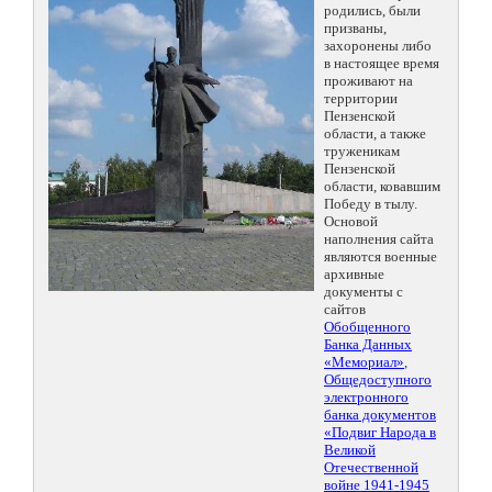
родились, были
призваны,
захоронены либо
в настоящее время
проживают на
территории
Пензенской
области, а также
труженикам
Пензенской
области, ковавшим
Победу в тылу.
Основой
наполнения сайта
являются военные
архивные
документы с
сайтов
Обобщенного
Банка Данных
«Мемориал»
,
Общедоступного
электронного
банка документов
«Подвиг Народа в
Великой
Отечественной
войне 1941-1945