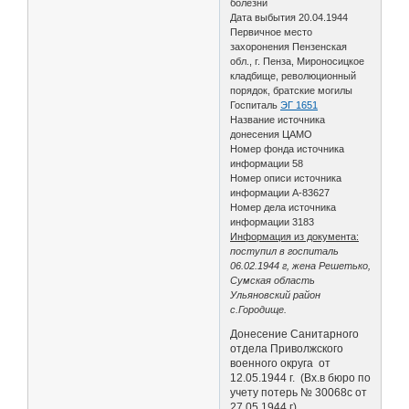
болезни
Дата выбытия 20.04.1944
Первичное место
захоронения Пензенская
обл., г. Пенза, Мироносицкое
кладбище, революционный
порядок, братские могилы
Госпиталь
ЭГ 1651
Название источника
донесения ЦАМО
Номер фонда источника
информации 58
Номер описи источника
информации А-83627
Номер дела источника
информации 3183
Информация из документа:
поступил в госпиталь
06.02.1944 г, жена Решетько,
Сумская область
Ульяновский район
с.Городище.
Донесение Санитарного
отдела Приволжского
военного округа от
12.05.1944 г. (Вх.в бюро по
учету потерь № 30068с от
27.05.1944 г)