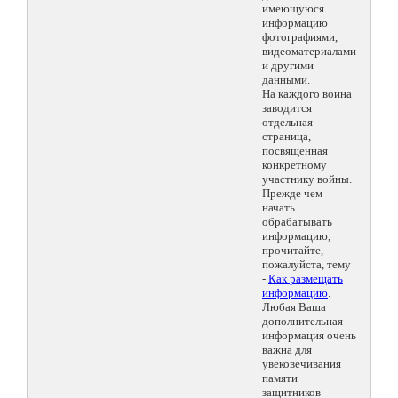
имеющуюся
информацию
фотографиями,
видеоматериалами
и другими
данными.
На каждого воина
заводится
отдельная
страница,
посвященная
конкретному
участнику войны.
Прежде чем
начать
обрабатывать
информацию,
прочитайте,
пожалуйста, тему
-
Как размещать
информацию
.
Любая Ваша
дополнительная
информация очень
важна для
увековечивания
памяти
защитников