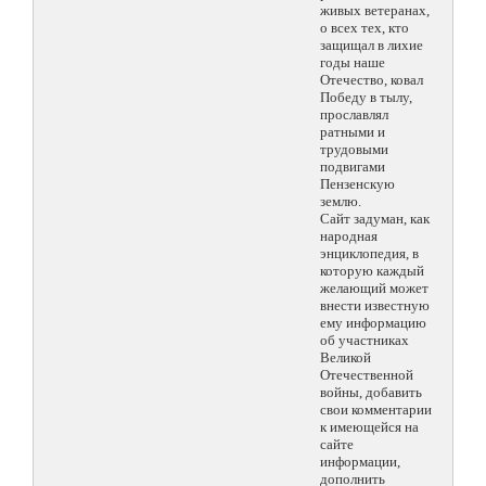
живых ветеранах,
о всех тех, кто
защищал в лихие
годы наше
Отечество, ковал
Победу в тылу,
прославлял
ратными и
трудовыми
подвигами
Пензенскую
землю.
Сайт задуман, как
народная
энциклопедия, в
которую каждый
желающий может
внести известную
ему информацию
об участниках
Великой
Отечественной
войны, добавить
свои комментарии
к имеющейся на
сайте
информации,
дополнить