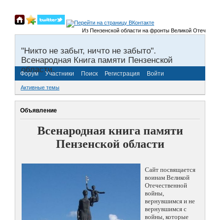
Из Пензенской области на фронты Великой Отечественно
"Никто не забыт, ничто не забыто".
Всенародная Книга памяти Пензенской
области.
Форум
Участники
Поиск
Регистрация
Войти
Активные темы
Объявление
Всенародная книга памяти
Пензенской области
Сайт посвящается
воинам Великой
Отечественной
войны,
вернувшимся и не
вернувшимся с
войны, которые