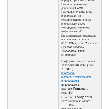
порядок, братские могилы
Название источника
донесения ЦАМО
Номер фонда источника
информации 58
Номер описи источника
информации 18002
Номер дела источника
информации 444
Информация из документа:
поступил в госпиталь
06.02.1944 г, жена Решетько,
Сумская область
Ульяновский район
с.Городище.
Информация из списков
захоронения (ВМЦ 58-
71/2019)
https://obd-
memorial.ru/html/info.htm?
id=1161512781
ID 1161512781
Решетько
Фамилия
Иван
Имя
Гордеевич
Отчество
Дата рождения/Возраст
__.__.1907
Воинское звание