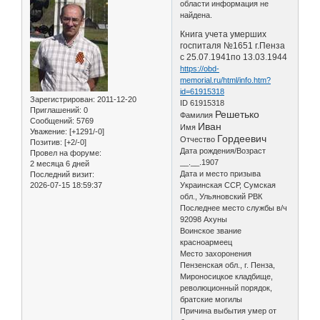
области информация не
найдена.
Книга учета умерших
госпиталя №1651 г.Пенза
с 25.07.1941по 13.03.1944
https://obd-
memorial.ru/html/info.htm?
id=61915318
Зарегистрирован
: 2011-12-20
ID 61915318
Приглашений:
0
Решетько
Фамилия
Сообщений:
5769
Иван
Имя
Уважение:
[+1291/-0]
Гордеевич
Отчество
Позитив:
[+2/-0]
Дата рождения/Возраст
Провел на форуме:
__.__.1907
2 месяца 6 дней
Дата и место призыва
Последний визит:
2026-07-15 18:59:37
Украинская ССР, Сумская
обл., Ульяновский РВК
Последнее место службы в/ч
92098 Ахуны
Воинское звание
красноармеец
Место захоронения
Пензенская обл., г. Пенза,
Мироносицкое кладбище,
революционный порядок,
братские могилы
Причина выбытия умер от