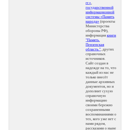
гг.»
,
государственной
информационной
системы «Память
народа»
(проекты
Министерства
обороны РФ),
информация
книги
"Память.
Пензенская
область."
, других
справочных
источников.
Сайт создан в
надежде на то, что
каждый из нас не
только внесёт
данные архивных
документов, но и
дополнит сухую
справочную
информацию
своими бережно
сохраненными
воспоминаниями о
тех, кого уже нет с
нами рядом,
рассказами о ныне