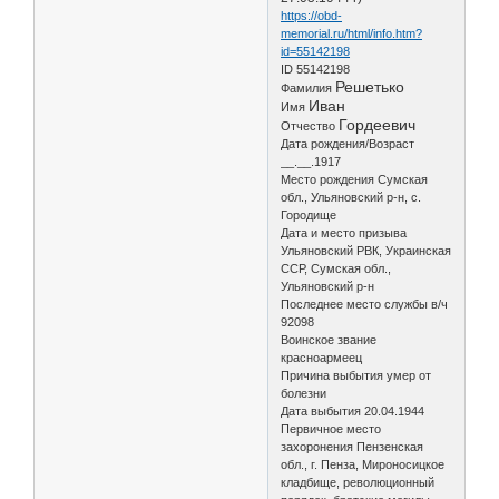
https://obd-
memorial.ru/html/info.htm?
id=55142198
ID 55142198
Решетько
Фамилия
Иван
Имя
Гордеевич
Отчество
Дата рождения/Возраст
__.__.1917
Место рождения Сумская
обл., Ульяновский р-н, с.
Городище
Дата и место призыва
Ульяновский РВК, Украинская
ССР, Сумская обл.,
Ульяновский р-н
Последнее место службы в/ч
92098
Воинское звание
красноармеец
Причина выбытия умер от
болезни
Дата выбытия 20.04.1944
Первичное место
захоронения Пензенская
обл., г. Пенза, Мироносицкое
кладбище, революционный