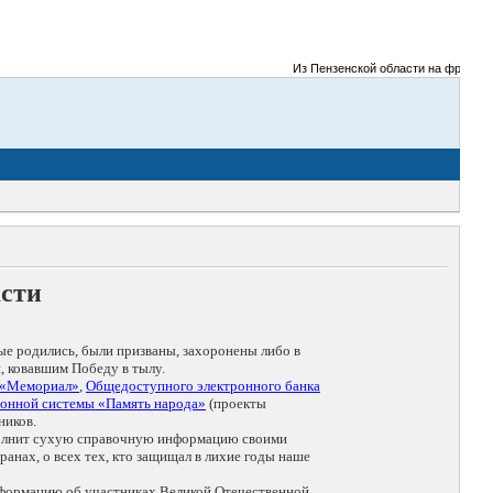
Из Пензенской области на фронты Ве
асти
ые родились, были призваны, захоронены либо в
, ковавшим Победу в тылу.
 «Мемориал»
,
Общедоступного электронного банка
онной системы «Память народа»
(проекты
ников.
дополнит сухую справочную информацию своими
анах, о всех тех, кто защищал в лихие годы наше
нформацию об участниках Великой Отечественной