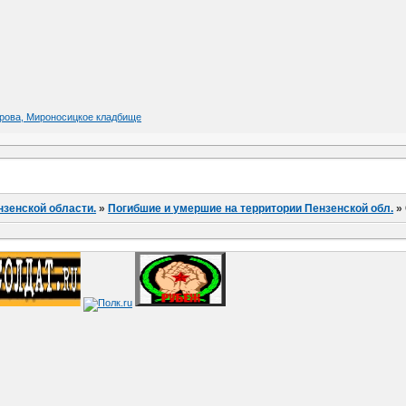
харова, Мироносицкое кладбище
нзенской области.
»
Погибшие и умершие на территории Пензенской обл.
»