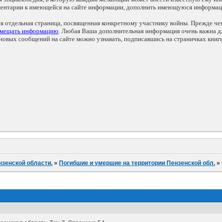
мментарии к имеющейся на сайте информации, дополнить имеющуюся информа
ся отдельная страница, посвященная конкретному участнику войны. Прежде ч
змещать информацию
. Любая Ваша дополнительная информация очень важна дл
овых сообщений на сайте можно узнавать, подписавшись на страничках книг
нзенской области.
»
Погибшие и умершие на территории Пензенской обл.
»