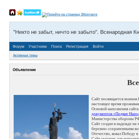
"Никто не забыт, ничто не забыто". Всенародная К
Форум
Участники
Поиск
Регистрация
Войти
Активные темы
Объявление
Все
Сайт посвящается воинам 
настоящее время проживаю
Основой наполнения сайта
документов «Подвиг Народ
Министерства обороны РФ
Сайт создан в надежде на
бережно сохраненными восп
Отечество, ковал Победу 
Сайт задуман, как народн