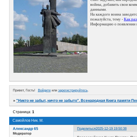
войны, добавить свои ко
данными.
На каждого воина заводит
пожалуйста, тему -
Как ра
Информацию о появлении н
Привет, Гость!
Войдите
или
зарегистрируйтесь
.
»
"Никто не забыт, ничто не забыто". Всенародная Книга памяти Пе
Страница:
1
Самойлов Ник. М.
Александр 65
Поделиться
2025-12-19 19:50:38
Модератор