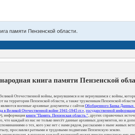
нига памяти Пензенской области.
народная книга памяти Пензенской обл
Великой Отечественной войны, вернувшимся и не вернувшимся с войны, котор
т на территории Пензенской области, а также труженикам Пензенской области
 являются военные архивные документы с сайтов
Обобщенного Банка Данных
а в Великой Отечественной войне 1941-1945 гг.»
,
государственной информаци
), информация
книги "Память. Пензенская область."
, других справочных источ
 то, что каждый из нас не только внесёт данные архивных документов, но и 
оминаниями о тех, кого уже нет с нами рядом, рассказами о ныне живых ветер
в тылу, прославлял ратными и трудовыми подвигами Пензенскую землю.
ая энциклопедия, в которую каждый желающий может внести известную ему и