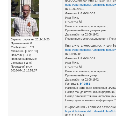
Всероссийская Книга Памяти. Пенз
https://obd-memorial.ru/html/info.htm?i
ID 1100229611
Самойлов
Фамилия
Ник.
Имя
М.
Отчество
Воинское звание красноармеец
Причина выбытия умер от ран
Дата выбытия 02.08.1942
Первичное место захоронения г. Пенз
Зарегистрирован
: 2011-12-20
Приглашений:
0
Книга учета умерших госпиталя №
Сообщений:
5769
https://obd-memorial.ru/html/info.htm?i
Уважение:
[+1291/-0]
ID 61915088
Позитив:
[+2/-0]
Самойлов
Фамилия
Провел на форуме:
Ник.
2 месяца 6 дней
Имя
М.
Последний визит:
Отчество
2026-07-15 18:59:37
Воинское звание красноармеец
Причина выбытия умер
Дата выбытия 02.08.1942
Госпиталь
ЭГ 1651
Название источника донесения ЦАМ
Номер фонда источника информации
Номер описи источника информации 
Номер дела источника информации 3
Информация из списков захороне
https://obd-memorial.ru/html/info.htm?i
ID 1161512847