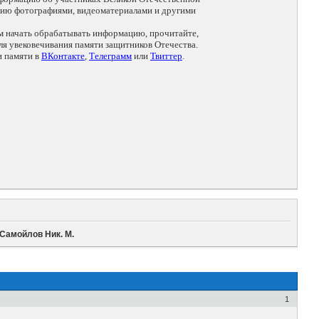
цию фотографиями, видеоматериалами и другими
ем начать обрабатывать информацию, прочитайте,
я увековечивания памяти защитников Отечества.
и памяти в
ВКонтакте
,
Телеграмм
или
Твиттер
.
Самойлов Ник. М.
1