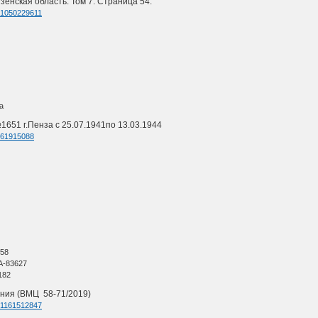
енская область. Том 7. Страница 54.
d=1050229611
а
1651 г.Пенза с 25.07.1941по 13.03.1944
d=61915088
О
 58
А-83627
182
ния (ВМЦ 58-71/2019)
d=1161512847