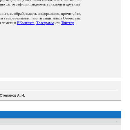
цию фотографиями, видеоматериалами и другими
ем начать обрабатывать информацию, прочитайте,
я увековечивания памяти защитников Отечества.
и памяти в
ВКонтакте
,
Телеграмм
или
Твиттер
.
Степанов А. И.
1