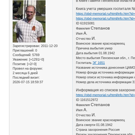
В Книге Памяти Пензенской области 
Книга учета умерших госпиталя №
https://obd-memorial.ru/html/info.htm?i
https://obd-memorial.ru/html/info.htm?i
ID 61915081
Степанов
Фамилия
А.
Имя
И.
Отчество
Воинское звание красноармеец
Зарегистрирован
: 2011-12-20
Причина выбытия умер
Приглашений:
0
Дата выбытия 01.08.1942
Сообщений:
5769
Место выбытия Пензенская обл., г. П
Уважение:
[+1291/-0]
Госпиталь
ЭГ 1651
Позитив:
[+2/-0]
Название источника донесения ЦАМ
Провел на форуме:
Номер фонда источника информации
2 месяца 6 дней
Номер описи источника информации 
Последний визит:
2026-07-15 18:59:37
Номер дела источника информации 3
Информация из списков захороне
https://obd-memorial.ru/html/info.htm?i
ID 1161512972
Степанов
Фамилия
А.
Имя
И.
Отчество
Воинское звание красноармеец
Дата смерти 01.08.1942
Страна захоронения Россия
Регион захоронения Пензенская обл.