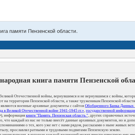
нига памяти Пензенской области.
народная книга памяти Пензенской обл
Великой Отечественной войны, вернувшимся и не вернувшимся с войны, котор
т на территории Пензенской области, а также труженикам Пензенской области
 являются военные архивные документы с сайтов
Обобщенного Банка Данных
а в Великой Отечественной войне 1941-1945 гг.»
,
государственной информаци
), информация
книги "Память. Пензенская область."
, других справочных источ
 то, что каждый из нас не только внесёт данные архивных документов, но и 
оминаниями о тех, кого уже нет с нами рядом, рассказами о ныне живых ветер
в тылу, прославлял ратными и трудовыми подвигами Пензенскую землю.
ая энциклопедия, в которую каждый желающий может внести известную ему и