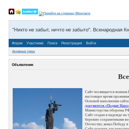
"Никто не забыт, ничто не забыто". Всенародная К
Форум
Участники
Поиск
Регистрация
Войти
Активные темы
Объявление
Все
Сайт посвящается воинам 
настоящее время проживаю
Основой наполнения сайта
документов «Подвиг Народ
Министерства обороны РФ
Сайт создан в надежде на
бережно сохраненными восп
Отечество, ковал Победу 
Сайт задуман, как народн