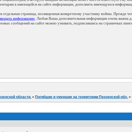
мментарии к имеющейся на сайте информации, дополнить имеющуюся информа
ся отдельная страница, посвященная конкретному участнику войны. Прежде ч
змещать информацию
. Любая Ваша дополнительная информация очень важна дл
овых сообщений на сайте можно узнавать, подписавшись на страничках книг
нзенской области.
»
Погибшие и умершие на территории Пензенской обл.
»