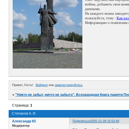
войны, добавить свои ко
данными.
На каждого воина заводит
пожалуйста, тему -
Как ра
Информацию о появлении н
Привет, Гость!
Войдите
или
зарегистрируйтесь
.
»
"Никто не забыт, ничто не забыто". Всенародная Книга памяти Пе
Страница:
1
Степанов А. И.
Александр 65
Поделиться
2025-12-28 15:53:40
Модератор