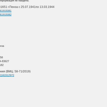
информация не найдена.
1651 г.Пенза с 25.07.1941по 13.03.1944
d=61915081
d=61915082
енза
О
 58
А-83627
182
ния (ВМЦ 58-71/2019)
d=1161512972