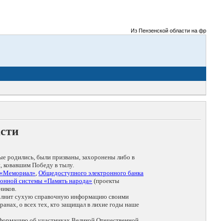
Из Пензенской области на фронты Ве
асти
ые родились, были призваны, захоронены либо в
, ковавшим Победу в тылу.
 «Мемориал»
,
Общедоступного электронного банка
онной системы «Память народа»
(проекты
ников.
дополнит сухую справочную информацию своими
анах, о всех тех, кто защищал в лихие годы наше
нформацию об участниках Великой Отечественной