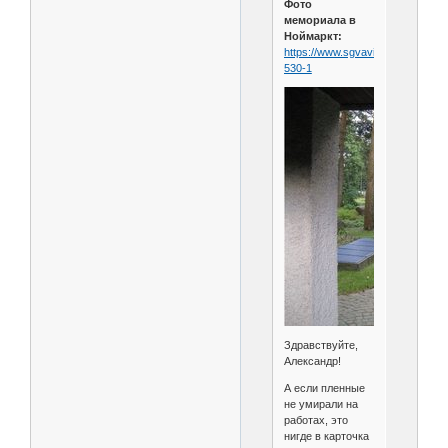
Фото
мемориала в
Ноймаркт:
https://www.sgvavia.ru/forum/803
530-1
Здравствуйте,
Александр!
А если пленные
не умирали на
работах, это
нигде в карточка