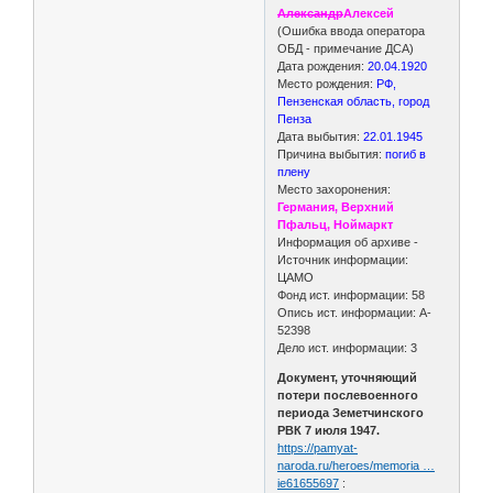
Александр
Алексей
(Ошибка ввода оператора
ОБД - примечание ДСА)
Дата рождения:
20.04.1920
Место рождения:
РФ,
Пензенская область, город
Пенза
Дата выбытия:
22.01.1945
Причина выбытия:
погиб в
плену
Место захоронения:
Германия, Верхний
Пфальц, Ноймаркт
Информация об архиве -
Источник информации:
ЦАМО
Фонд ист. информации: 58
Опись ист. информации: A-
52398
Дело ист. информации: 3
Документ, уточняющий
потери послевоенного
периода Земетчинского
РВК 7 июля 1947.
https://pamyat-
naroda.ru/heroes/memoria …
ie61655697
: