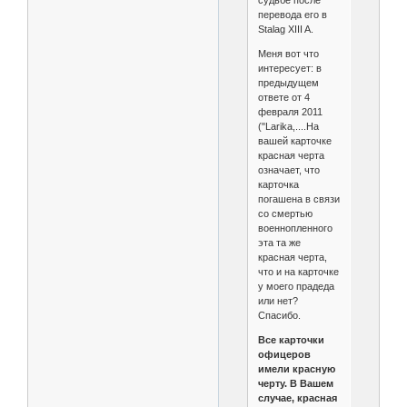
перевода его в
Stalag XIII A.
Меня вот что
интересует: в
предыдущем
ответе от 4
февраля 2011
("Larika,....На
вашей карточке
красная черта
означает, что
карточка
погашена в связи
со смертью
военнопленного
эта та же
красная черта,
что и на карточке
у моего прадеда
или нет?
Спасибо.
Все карточки
офицеров
имели красную
черту. В Вашем
случае, красная