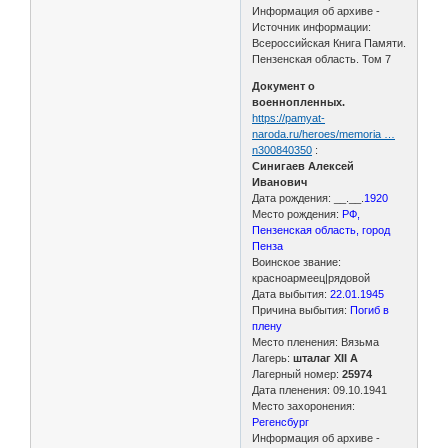
Информация об архиве -
Источник информации:
Всероссийская Книга Памяти.
Пензенская область. Том 7
Документ о
военнопленных.
https://pamyat-
naroda.ru/heroes/memoria …
n300840350
:
Синигаев Алексей
Иванович
Дата рождения: __.__.
1920
Место рождения:
РФ,
Пензенская область, город
Пенза
Воинское звание:
красноармеец|рядовой
Дата выбытия:
22.01.1945
Причина выбытия:
Погиб в
плену
Место пленения: Вязьма
Лагерь:
шталаг XII A
Лагерный номер:
25974
Дата пленения: 09.10.1941
Место захоронения:
Регенсбург
Информация об архиве -