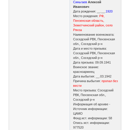
Синьгаев
Алексей
Иванович
Дата рождения: __.__.
1920
Место рождения:
РФ,
Пензенская область,
Земетчинский район, село
Рянза
Наименование военкомата:
Соседский РВК, Пензенская
обл., Соседский р-н
Дата и место призыва:
Соседский РВК, Пензенская
обл., Соседский р-н
Дата призыва: 09.09.1941
Воинское звание:
красноармеец
Дата выбытия: __.03.1942
Причина выбытия:
пропал без
вести
Место призыва: Соседский
РВК, Пензенская обл.,
Соседский р-н
Информация об архиве -
Источник информации:
ЦАМО
Фонд ист. информации: 58
Опись ист. информации:
977520