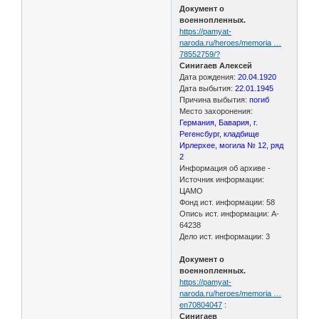
Документ о
военнопленных.
https://pamyat-
naroda.ru/heroes/memoria …
78552759/?
Синигаев Алексей
Дата рождения:
20.04.1920
Дата выбытия:
22.01.1945
Причина выбытия:
погиб
Место захоронения:
Германия, Бавария, г.
Регенсбург, кладбище
Ирлерхее, могила № 12, ряд
2
Информация об архиве -
Источник информации:
ЦАМО
Фонд ист. информации: 58
Опись ист. информации: A-
64238
Дело ист. информации: 3
Документ о
военнопленных.
https://pamyat-
naroda.ru/heroes/memoria …
en70804047
:
Синигаев