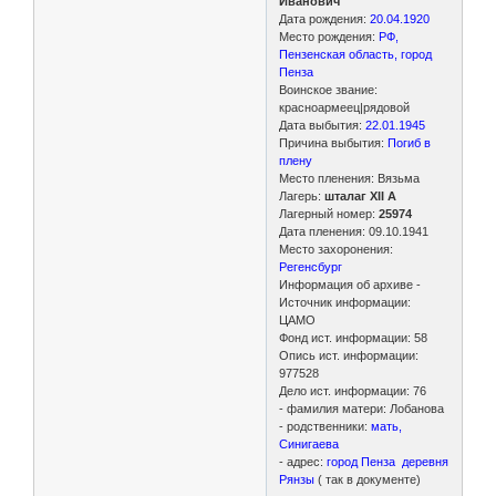
Иванович
Дата рождения:
20.04.1920
Место рождения:
РФ,
Пензенская область, город
Пенза
Воинское звание:
красноармеец|рядовой
Дата выбытия:
22.01.1945
Причина выбытия:
Погиб в
плену
Место пленения: Вязьма
Лагерь:
шталаг XII A
Лагерный номер:
25974
Дата пленения: 09.10.1941
Место захоронения:
Регенсбург
Информация об архиве -
Источник информации:
ЦАМО
Фонд ист. информации: 58
Опись ист. информации:
977528
Дело ист. информации: 76
- фамилия матери: Лобанова
- родственники:
мать,
Синигаева
- адрес:
город Пенза деревня
Рянзы
( так в документе)