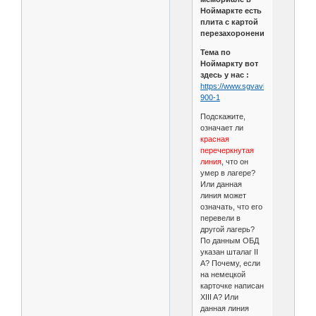
Ноймаркте есть
плита с картой
перезахоронений.
Тема по
Ноймаркту вот
здесь у нас :
https://www.sgvavia.ru/forum/147
900-1
Подскажите,
означает ли
красная
перечеркнутая
линия
, что он
умер в лагере?
Или данная
линия может
означать, что его
перевели в
другой лагерь?
По данным ОБД
указан шталаг II
A? Почему, если
на немецкой
карточке написан
XIII A? Или
данная линия