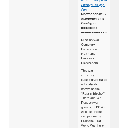
https://ru.wikipedia.org/wiki/
Лимбург-ан-дер-
Лан
Местоположение
захоронения в
Лимбурге
советских
военнопленных:
Russian War
Cemetery
Dietkirchen
(Germany -
Hessen -
Dietkirchen)
This war
cemetery
(Kriegsgräberstätte)
is locally also
known as the
“Russenfriedhof”.
There are 947
Russian war
graves, of POW’s
who died in the
camps nearby.
From the First
World War there