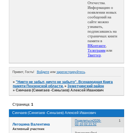
Отечества.
Информацию о
появлении новых
сообщений на
сайте можно
узнавать,
подписавшись на
страничках книги
памяти в
ВКонтакте
,
Телеграмм
или
Твиттер
.
Привет, Гость!
Войдите
или
зарегистрируйтесь
.
»
"Никто не забыт, ничто не забыто". Всенародная Книга
памяти Пензенской области.
»
Земетчинский район
»
Синчаев (Синигаев -Синьгаев) Алексей Иванович
Страница:
1
Синчаев (Синигаев -Синьгаев) Алексей Иванович
Поделиться
2026-
1
Легошина Валентина
02-10 02:21:52
Активный участник
Здравствуйте!