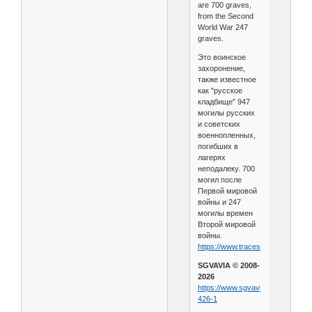
are 700 graves,
from the Second
World War 247
graves.
Это воинское
захоронение,
также известное
как "русское
кладбище" 947
могилы русских
и советских
военнопленных,
погибших в
лагерях
неподалеку. 700
могил после
Первой мировой
войны и 247
могилы времен
Второй мировой
войны.
https://www.tracesofwar.com/sight
SGVAVIA © 2008-
2026
https://www.sgvavia.ru/forum/823
426-1