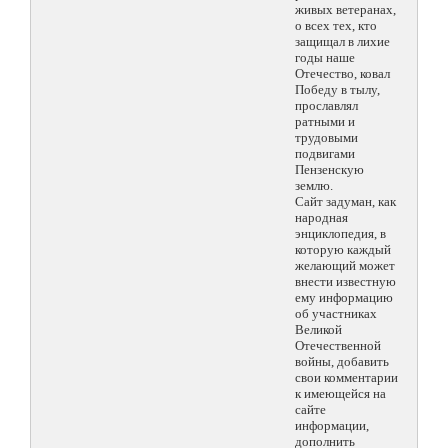
живых ветеранах,
о всех тех, кто
защищал в лихие
годы наше
Отечество, ковал
Победу в тылу,
прославлял
ратными и
трудовыми
подвигами
Пензенскую
землю.
Сайт задуман, как
народная
энциклопедия, в
которую каждый
желающий может
внести известную
ему информацию
об участниках
Великой
Отечественной
войны, добавить
свои комментарии
к имеющейся на
сайте
информации,
дополнить