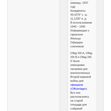
границы, 1937
год)
Координаты
49,4276° с. ш.
11,1230° в. д.
В использовании
1940 – 1945
Информация о
гарнизоне
Жильцы
Офицеры
союзников
Oflag XIII-A, Oflag
XIII-B и Oflag XIII-
D были
немецкими
лагерями для
военнопленных
Второй мировой
войны для
офицеров
(Offizierlager).
Все они
располагались
на старой
площади для
собраний