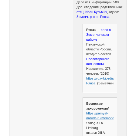
Дело ист. информации: 580
Доп. сведения: родственники:
отец, Иван Кузьмич
, адрес:
Земетч. р-н, с. Рянза.
Рянза
—
село в
Земетчинском
районе
Пензенской
области России,
входит в состав
Пролетарского
сельсовета.
Население: 378
человек (2010)
https://ru.wikipedia.org/wiki/
Рянза_
(Земетчинский_район)
Воинские
захоронения/
https://pamyat-
naroda.ru/memorial/camp/1329/
Stalag XII A
Limburg —
шталаг XII A,