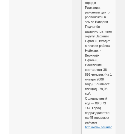
город в
Германии,
районный центр,
расположен в
земле Бавария.
Подчинён
административному
округу Верхний
Пфальц. Входит
в состав района
Ноймаркт-
Верхний-
Пфальц.
Население
составляет 38
895 человек (на 1
января 2008
года). Занимает
площадь 79,03
км².
Официальный
код — 09 3 73
147. Город
подразделяется
на 45 городских
районов.
http://www.neumarkt.de/