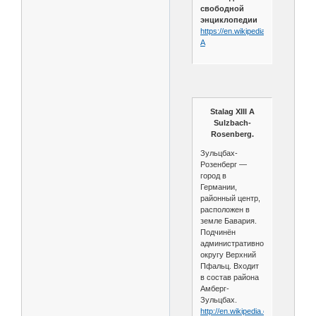
свободной
энциклопедии
https://en.wikipedia.org/wiki/Oflag
A
Stalag XIII A
Sulzbach-
Rosenberg.
Зульцбах-
Розенберг —
город в
Германии,
районный центр,
расположен в
земле Бавария.
Подчинён
административному
округу Верхний
Пфальц. Входит
в состав района
Амберг-
Зульцбах.
http://en.wikipedia.org/wiki/Sulzba