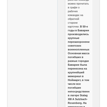
можно прочитать
в графе о
рабочих
командах на
обратной
стороне
карточки.
В 50-е
годы в Баварии
производились
крупные
перезахоронения
советских
военнопленных.
Основная масса
погибших в
разных городах
Баварии была
перенесена на
крупнейший
мемориал в
Ноймаркт, в том
числе все
погибшие
непосредственно
в лагере Stalag
XIII A Sulzbach-
Rosenberg. На
мемориале в