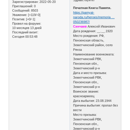
Зарегистрирован
: 2022-05-20
Приглашений:
0
Печатная Книга Памяти.
Сообщений:
8503
https://pamyat-
Уважение:
[+119/-0]
naroda.ru/heroes/memoria …
Позитив:
[+0/-1]
050236987/
Провел на форуме:
Синчаев
Алексей Иванович
10 месяцев 13 дней
Дата рождения: __.__.1920
Последний визит:
Место рождения: РФ,
Сегодня 00:53:48
Пензенская область,
Земетчинский район, село
Рянза
Наименование военкомата:
Земетчинский РВК,
Пензенская обл.,
Земетчинский р-н
Дата и место призыва:
Земетчинский РВК,
Пензенская обл.,
Земетчинский р-н
Воинское звание:
красноармеец
Дата выбытия: 23.08.1944
Причина выбытия: пропал без
вести
Место призыва:
Земетчинский РВК,
Пензенская обл.,
Земетчинский р-н