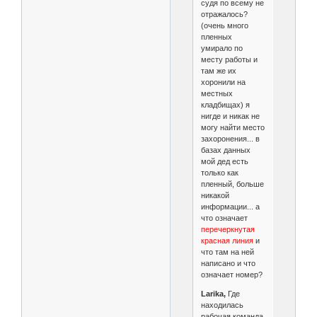
судя по всему не
отражалось?
(очень много
пленных
умирало по
месту работы и
там же их
хоронили на
местных
кладбищах) я
нигде и никак не
могу найти место
захоронения... в
базах данных
мой дед есть
только как
пленный, больше
никакой
информации... а
что означает
перечеркнутая
красная линия
и
что там на ней
написано и что
означает номер?
Larika,
Где
находилась
рабочая команда