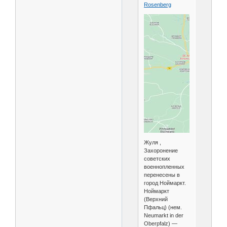
Rosenberg
Жуля ,
Захоронение
советских
военнопленных
перенесены в
город Ноймаркт.
Ноймаркт
(Верхний
Пфальц) (нем.
Neumarkt in der
Oberpfalz) —