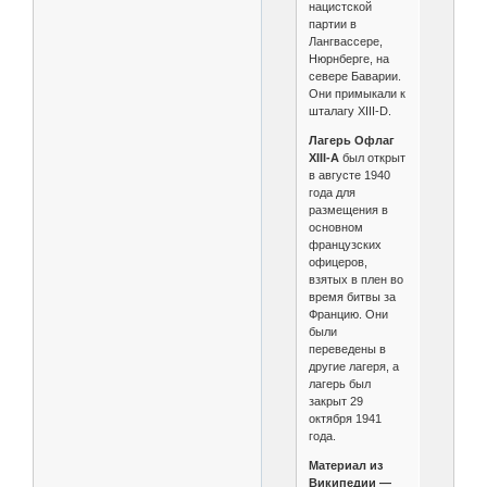
нацистской
партии в
Лангвассере,
Нюрнберге, на
севере Баварии.
Они примыкали к
шталагу XIII-D.
Лагерь Офлаг
XIII-A
был открыт
в августе 1940
года для
размещения в
основном
французских
офицеров,
взятых в плен во
время битвы за
Францию. Они
были
переведены в
другие лагеря, а
лагерь был
закрыт 29
октября 1941
года.
Материал из
Википедии —