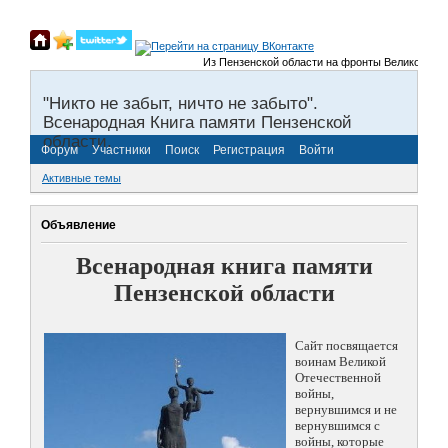
Из Пензенской области на фронты Великой Отечеств
"Никто не забыт, ничто не забыто".
Всенародная Книга памяти Пензенской
области.
Форум
Участники
Поиск
Регистрация
Войти
Активные темы
Объявление
Всенародная книга памяти
Пензенской области
Сайт посвящается
воинам Великой
Отечественной
войны,
вернувшимся и не
вернувшимся с
войны, которые