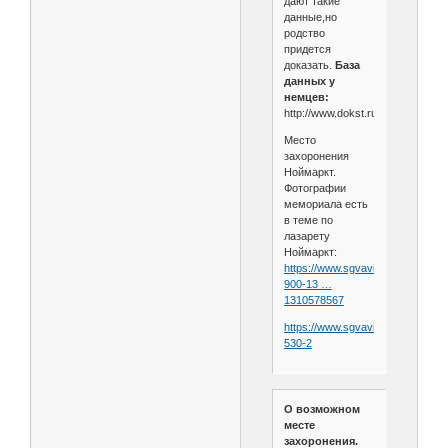
дают такие
данные,но
родство
придется
доказать.
База
данных у
немцев:
http://www.dokst.ru/node/1118
Место
захоронения
Ноймаркт.
Фотографии
мемориала есть
в теме по
лазарету
Ноймаркт:
https://www.sgvavia.ru/forum/131
900-13 …
1310578567
https://www.sgvavia.ru/forum/803
530-2
О возможном
месте
захоронения.