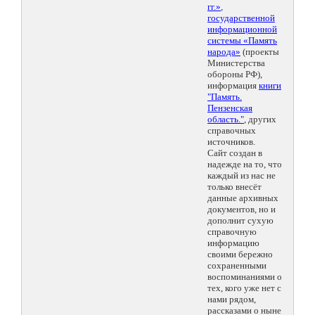
гг.»
,
государственной
информационной
системы «Память
народа»
(проекты
Министерства
обороны РФ),
информация
книги
"Память.
Пензенская
область."
, других
справочных
источников.
Сайт создан в
надежде на то, что
каждый из нас не
только внесёт
данные архивных
документов, но и
дополнит сухую
справочную
информацию
своими бережно
сохраненными
воспоминаниями о
тех, кого уже нет с
нами рядом,
рассказами о ныне