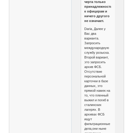
черта только
принадлежность
к офицерам и
ничего другого
не означает.
Daria, Далее у
Вас два
варианта.
Запросить
международную
службу розыска.
Второй вариант,
это запросить
архив ФСБ.
Отсутствие
персональной
карточки в базе
данных, это
прямой намек на
то, что пленный
выжил и погиб в
сталинских
лагерях. В
архивах ФСБ
ищут
фильтрационные
дела,они ныне