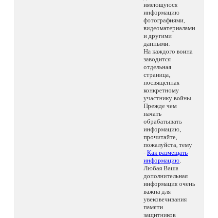
имеющуюся
информацию
фотографиями,
видеоматериалами
и другими
данными.
На каждого воина
заводится
отдельная
страница,
посвященная
конкретному
участнику войны.
Прежде чем
начать
обрабатывать
информацию,
прочитайте,
пожалуйста, тему
-
Как размещать
информацию
.
Любая Ваша
дополнительная
информация очень
важна для
увековечивания
памяти
защитников