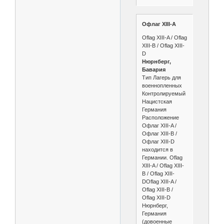
Офлаг XIII-A
Oflag XIII-A / Oflag
XIII-B / Oflag XIII-
D
Нюрнберг,
Бавария
Тип Лагерь для
военнопленных
Контролируемый
Нацистская
Германия
Расположение
Офлаг XIII-A /
Офлаг XIII-B /
Офлаг XIII-D
находится в
Германии. Oflag
XIII-A / Oflag XIII-
B / Oflag XIII-
DOflag XIII-A /
Oflag XIII-B /
Oflag XIII-D
Нюрнберг,
Германия
(довоенные