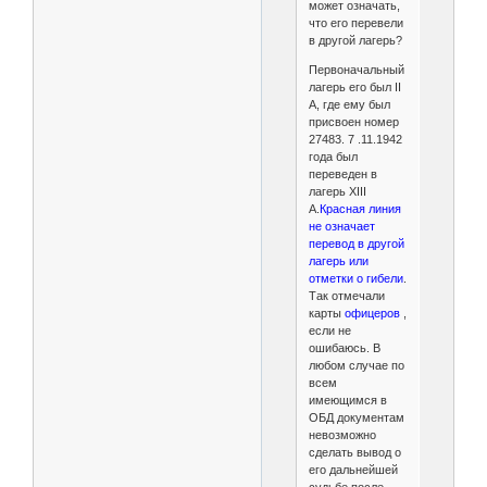
может означать,
что его перевели
в другой лагерь?
Первоначальный
лагерь его был II
A, где ему был
присвоен номер
27483. 7 .11.1942
года был
переведен в
лагерь XIII
A.
Красная линия
не означает
перевод в другой
лагерь или
отметки о гибели
.
Так отмечали
карты
офицеров
,
если не
ошибаюсь. В
любом случае по
всем
имеющимся в
ОБД документам
невозможно
сделать вывод о
его дальнейшей
судьбе после