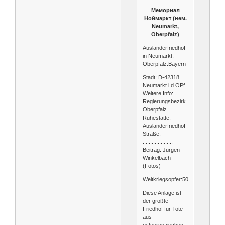
Мемориал
Ноймаркт (нем.
Neumarkt,
Oberpfalz)
Ausländerfriedhof
in Neumarkt,
Oberpfalz.Bayern
Stadt: D-42318
Neumarkt i.d.OPf
Weitere Info:
Regierungsbezirk
Oberpfalz
Ruhestätte:
Ausländerfriedhof
Straße:
....................
Beitrag: Jürgen
Winkelbach
(Fotos)
Weltkriegsopfer:5049
Diese Anlage ist
der größte
Friedhof für Tote
aus