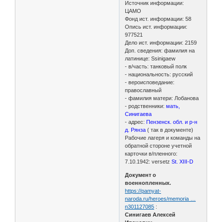
Источник информации:
ЦАМО
Фонд ист. информации: 58
Опись ист. информации:
977521
Дело ист. информации: 2159
Доп. сведения: фамилия на
латинице: Ssinigaew
- в/часть: танковый полк
- национальность: русский
- вероисповедание:
православный
- фамилия матери: Лобанова
- родственники:
мать,
Синигаева
- адрес:
Пензенск. обл. и р-н
д. Рянза
( так в документе)
Рабочие лагеря и команды на
обратной стороне учетной
карточки в/пленного:
7.10.1942: versetz
St. XIII-D
Документ о
военнопленных.
https://pamyat-
naroda.ru/heroes/memoria …
n301127085
:
Синигаев Алексей