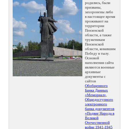
родились, были
призваны,
захоронены либо
в настоящее время
проживают на
территории
Пензенской
области, а также
труженикам
Пензенской
области, ковавшим
Победу в тылу.
Основой
наполнения сайта
являются военные
архивные
документы с
сайтов
Обобщенного
Банка Данных
«Мемориал»
,
Общедоступного
электронного
банка документов
«Подвиг Народа в
Великой
Отечественной
войне 1941-1945