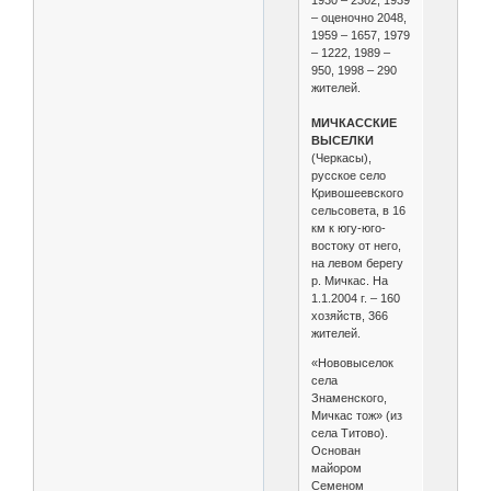
1930 – 2302, 1939
– оценочно 2048,
1959 – 1657, 1979
– 1222, 1989 –
950, 1998 – 290
жителей.
МИЧКАССКИЕ
ВЫСЕЛКИ
(Черкасы),
русское село
Кривошеевского
сельсовета, в 16
км к югу-юго-
востоку от него,
на левом берегу
р. Мичкас. На
1.1.2004 г. – 160
хозяйств, 366
жителей.
«Нововыселок
села
Знаменского,
Мичкас тож» (из
села Титово).
Основан
майором
Семеном