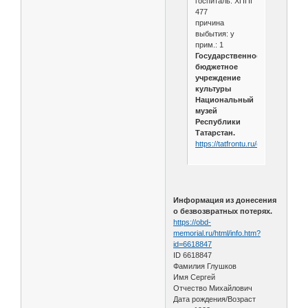
госпиталь: ХППГ
477
причина
выбытия: у
прим.: 1
Государственное
бюджетное
учреждение
культуры
Национальный
музей
Республики
Татарстан.
https://tatfrontu.ru/card/523757
Информация из донесения
о безвозвратных потерях.
https://obd-
memorial.ru/html/info.htm?
id=6618847
ID 6618847
Фамилия Глушков
Имя Сергей
Отчество Михайлович
Дата рождения/Возраст