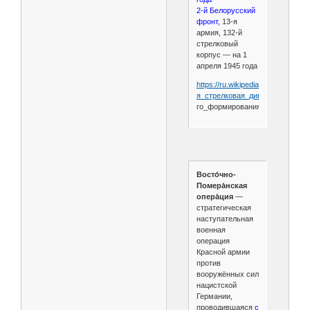
2-й Белорусский
фронт,
13-я
армия, 132-й
стрелковый
корпус — на 1
апреля 1945 года
https://ru.wikipedia.org/wiki/18-
я_стрелковая_дивизия_
(3-
го_формирования)?
Восто́чно-
Помера́нская
опера́ция
—
стратегическая
наступательная
военная
операция
Красной армии
против
вооружённых сил
нацистской
Германии,
проводившаяся
с