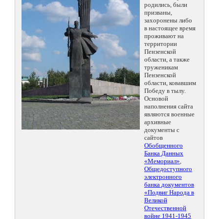
родились, были
призваны,
захоронены либо
в настоящее время
проживают на
территории
Пензенской
области, а также
труженикам
Пензенской
области, ковавшим
Победу в тылу.
Основой
наполнения сайта
являются военные
архивные
документы с
сайтов
Обобщенного
Банка Данных
«Мемориал»
,
Общедоступного
электронного
банка документов
«Подвиг Народа в
Великой
Отечественной
войне 1941-1945