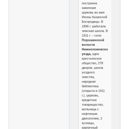
построена
каменная
церковь во имя
Иконы Казанской
Богородицы. В
1896 г. работала
земская школа. В
1911 г. – село
Порошинской
волости
Нижнеломовского
уезда,
одно
крестьянское
общество, 278
дворов, школа
уездного
земства,
народная
библиотека
(открыта в 1911
г.), церковь,
кредитное
товарищество,
мельница с
нефтяным
двигателем, 2
кузницы,
кирпичный