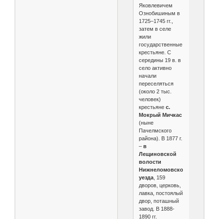
Яковлевичем
Ознобишиным в
1725–1745 гг.,
затем в селе
жили
государственные
крестьяне. С
середины 19 в. в
село активно
начали
переселяться
(около 2 тыс.
человек)
крестьяне
с.
Мокрый Мичкас
(ныне
Пачелмского
района). В 1877 г.
–
в
Лещиновской
волости
Нижнеломовского
уезда
, 159
дворов, церковь,
лавка, постоялый
двор, поташный
завод. В 1888-
1890 гг.