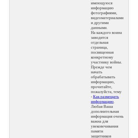
имеющуюся
информацию
фотографиями,
видеоматериалами
и другими
данными.
На каждого воина
заводится
отдельная
страница,
посвященная
конкретному
участнику войны.
Прежде чем
начать
обрабатывать
информацию,
прочитайте,
пожалуйста, тему
-
Как размещать
информацию
.
Любая Ваша
дополнительная
информация очень
важна для
увековечивания
памяти
защитников