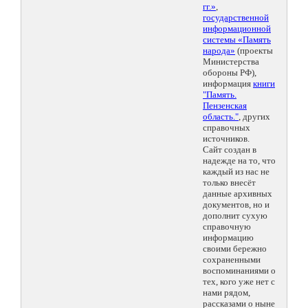
гг.»
,
государственной
информационной
системы «Память
народа»
(проекты
Министерства
обороны РФ),
информация
книги
"Память.
Пензенская
область."
, других
справочных
источников.
Сайт создан в
надежде на то, что
каждый из нас не
только внесёт
данные архивных
документов, но и
дополнит сухую
справочную
информацию
своими бережно
сохраненными
воспоминаниями о
тех, кого уже нет с
нами рядом,
рассказами о ныне