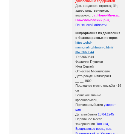
донесении не содержится.
Доп. сведения: стрелок; б/п;
адрес родственников,
возможно, :
с. Ново-Мичкас,
Нижеломовский р-н
,
Пензенской области.
Информация из донесения
о безвозвратных потерях
https://obd-
memorial.ru/html/info.htm?
id=63660344
ID 63660344
Фамилия Глушков
Имя Сергей
Отчество Михайлович
Дата рождения/Возраст
__.__.1902
Последнее место службы 419
сп
Воинское звание
красноармеец
Причина выбытия
умер от
ран
Дата выбытия
13.04.1945
Первичное место
захоронения
Польша,
Вроцлавское воев., пов.
Вроцлавский, п. Херрнпротш,