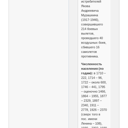
истребителей
Якова
Андреевича
Мурашкина
(1917-1946),
совершившего
214 боевых
вылетов,
проведшего 40
воздушных боев,
сбившего 16
самолетов
противника.
Численность
населения (по
годам):
в 1710 –
222, 1714 – 96,
1722 – около 600,
1746 – 441, 1795
– оценочно 1466,
1864 – 1955, 1877
– 2329, 1897 –
2340, 1911 –
2778, 1926 – 2370
(сверх того в
пос. имени
Ленина – 108),