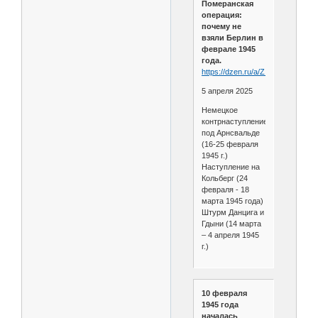
Померанская
операция:
почему не
взяли Берлин в
феврале 1945
года.
https://dzen.ru/a/Z_A_b78EIhO40k
5 апреля 2025
Немецкое
контрнаступление
под Арнсвальде
(16-25 февраля
1945 г.)
Наступление на
Кольберг (24
февраля - 18
марта 1945 года)
Штурм Данцига и
Гдыни (14 марта
– 4 апреля 1945
г.)
10 февраля
1945 года
началась