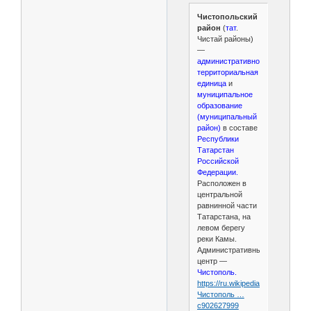
Чистопольский
район
(
тат
.
Чистай районы)
—
административно-
территориальная
единица
и
муниципальное
образование
(муниципальный
район)
в составе
Республики
Татарстан
Российской
Федерации.
Расположен в
центральной
равнинной части
Татарстана, на
левом берегу
реки Камы.
Административный
центр —
Чистополь.
https://ru.wikipedia.org/wiki/
Чистополь …
c902627999