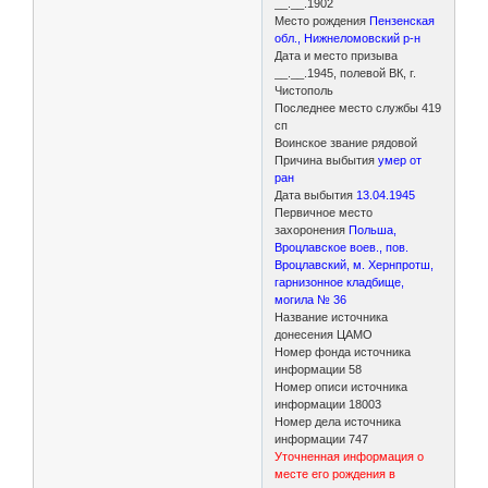
__.__.1902
Место рождения
Пензенская
обл., Нижнеломовский р-н
Дата и место призыва
__.__.1945, полевой ВК, г.
Чистополь
Последнее место службы 419
сп
Воинское звание рядовой
Причина выбытия
умер от
ран
Дата выбытия
13.04.1945
Первичное место
захоронения
Польша,
Вроцлавское воев., пов.
Вроцлавский, м. Хернпротш,
гарнизонное кладбище,
могила № 36
Название источника
донесения ЦАМО
Номер фонда источника
информации 58
Номер описи источника
информации 18003
Номер дела источника
информации 747
Уточненная информация о
месте его рождения в