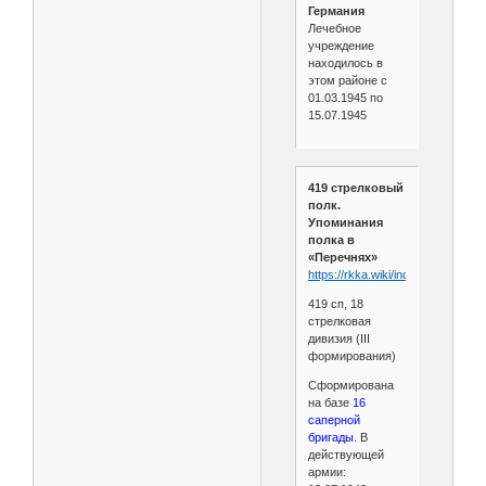
Германия
Лечебное
учреждение
находилось в
этом районе с
01.03.1945 по
15.07.1945
419 стрелковый
полк.
Упоминания
полка в
«Перечнях»
https://rkka.wiki/index.php/419
419 сп, 18
стрелковая
дивизия (III
формирования)
Сформирована
на базе
16
саперной
бригады
. В
действующей
армии: