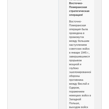
Восточно-
Померанская
стратегическая
операция!
Восточно-
Померанская
операция была
проведена в
промежуток
между большим
наступлением
советских войск
в январе 1945 г.,
завершившимся
прорывом
мощной и
глубоко
эшелонированной
обороны
противника
между Вислой и
Одером,
поражением
немецких войск в
Западной
Польше,
выходом войск