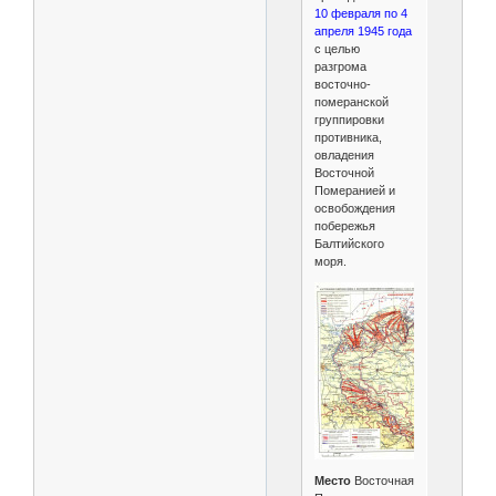
10 февраля по 4
апреля 1945 года
с целью
разгрома
восточно-
померанской
группировки
противника,
овладения
Восточной
Померанией и
освобождения
побережья
Балтийского
моря.
Место
Восточная