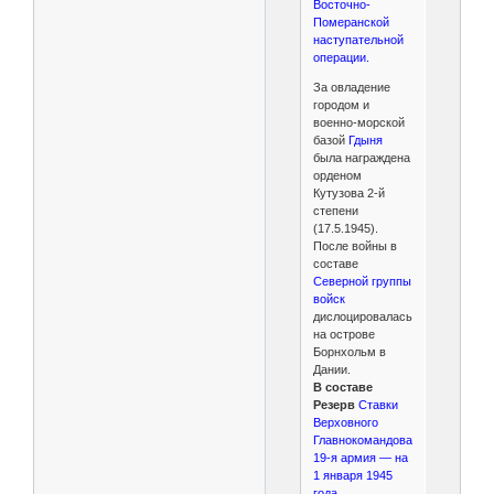
Восточно-
Померанской
наступательной
операции.
За овладение
городом и
военно-морской
базой
Гдыня
была награждена
орденом
Кутузова 2-й
степени
(17.5.1945).
После войны в
составе
Северной группы
войск
дислоцировалась
на острове
Борнхольм в
Дании.
В составе
Резерв
Ставки
Верховного
Главнокомандования,
19-я армия — на
1 января 1945
года