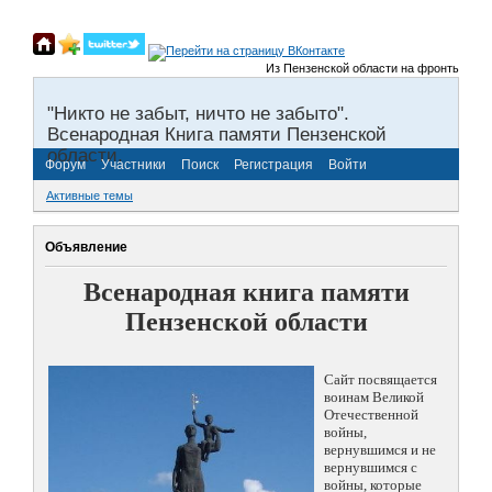
Из Пензенской области на фронты Великой О
"Никто не забыт, ничто не забыто".
Всенародная Книга памяти Пензенской
области.
Форум
Участники
Поиск
Регистрация
Войти
Активные темы
Объявление
Всенародная книга памяти
Пензенской области
Сайт посвящается
воинам Великой
Отечественной
войны,
вернувшимся и не
вернувшимся с
войны, которые