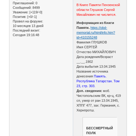
Приглашений:
0
В Книге Памяти Пензенской
Сообщений:
8499
области Глушков Сергей
Уважение:
[+119/-0]
Михайлович не числится.
Позитив:
[+0/-1]
Провел на форуме:
Информация из Книги
10 месяцев 13 дней
Памяти.
https://obd-
Последний визит:
memorial.ru/html/info.htm?
Сегодня 19:16:48
id=410155248
Фамилия ГЛУШКОВ
Имя СЕРГЕЙ
Отчество МИХАЙЛОВИЧ
Дата рождения/Возраст
__.__.1902
Дата выбытия 13.04.1945
Название источника
донесения
Память.
Республика Татарстан. Том
23, стр. 303.
Доп. сведения:
моб.
Чистопольским ВК, кр-ц, 419
сп, умер от ран 13.04.1945,
ХППГ 477, зах: Германия, с.
Хернпротш.
БЕССМЕРТНЫЙ
ПОЛК