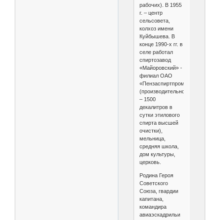
рабочих). В 1955
г. – центр
сельсовета,
колхоз имени
Куйбышева. В
конце 1990-х гг. в
селе работал
спиртозавод
«Майоровский» -
филиал ОАО
«Пензаспиртпром»
(производительность
– 1500
декалитров в
сутки этилового
спирта высшей
очистки),
мельница,
средняя школа,
дом культуры,
церковь.
Родина Героя
Советского
Союза, гвардии
капитана,
командира
авиаэскадрильи