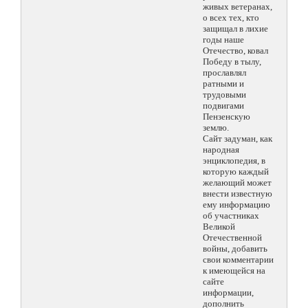
живых ветеранах,
о всех тех, кто
защищал в лихие
годы наше
Отечество, ковал
Победу в тылу,
прославлял
ратными и
трудовыми
подвигами
Пензенскую
землю.
Сайт задуман, как
народная
энциклопедия, в
которую каждый
желающий может
внести известную
ему информацию
об участниках
Великой
Отечественной
войны, добавить
свои комментарии
к имеющейся на
сайте
информации,
дополнить