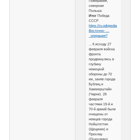
Померания,
северная
Польша
Итог
Победа
СССР
https://ru.wikipedia.org/wiki/
Восточно- …
_операция?
... К исходу 27
февраля войска
фронта
продвинулись в
глубину
немецкой
обороны до 70
км, заняв города
Бублиц и
Хаммерштайн
(Чарне). 28
февраля
частями 19-й и
70-й армий были
очищены от
немцев города
Нойштеттин
(Щецинек) и
Прехлау
(Пшехлево).