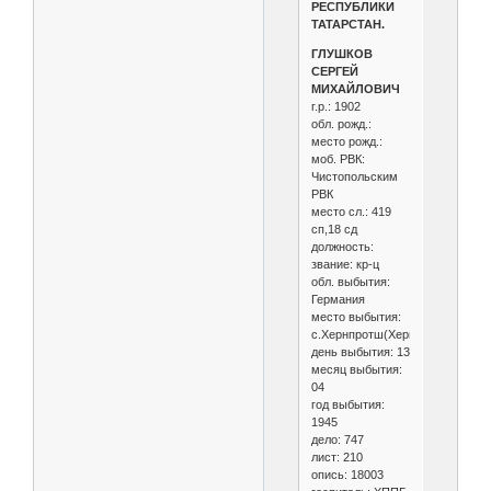
РЕСПУБЛИКИ
ТАТАРСТАН.
ГЛУШКОВ
СЕРГЕЙ
МИХАЙЛОВИЧ
г.р.: 1902
обл. рожд.:
место рожд.:
моб. РВК:
Чистопольским
РВК
место сл.: 419
сп,18 сд
должность:
звание: кр-ц
обл. выбытия:
Германия
место выбытия:
с.Хернпротш(Хернптрош)
день выбытия: 13
месяц выбытия:
04
год выбытия:
1945
дело: 747
лист: 210
опись: 18003