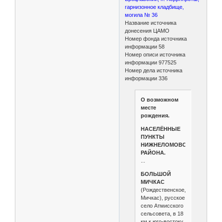
гарнизонное кладбище,
могила № 36
Название источника
донесения ЦАМО
Номер фонда источника
информации 58
Номер описи источника
информации 977525
Номер дела источника
информации 336
О возможном
месте
рождения.
НАСЕЛЁННЫЕ
ПУНКТЫ
НИЖНЕЛОМОВСКОГО
РАЙОНА.
...
БОЛЬШОЙ
МИЧКАС
(Рождественское,
Мичкас), русское
село Атмисского
сельсовета, в 18
км к юго-востоку