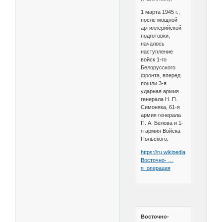
1 марта 1945 г.,
после мощной
артиллерийской
подготовки,
началось
наступление
войск 1-го
Белорусского
фронта, вперед
пошли 3-я
ударная армия
генерала Н. П.
Симоняка, 61-я
армия генерала
П. А. Белова и 1-
я армия Войска
Польского.
https://ru.wikipedia.org/wiki/
Восточно- …
я_операция
Восточно-