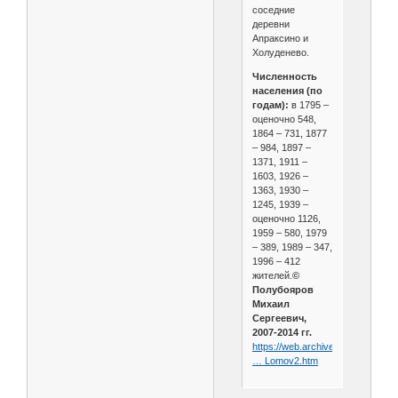
соседние
деревни
Апраксино и
Холуденево.
Численность
населения (по
годам):
в 1795 –
оценочно 548,
1864 – 731, 1877
– 984, 1897 –
1371, 1911 –
1603, 1926 –
1363, 1930 –
1245, 1939 –
оценочно 1126,
1959 – 580, 1979
– 389, 1989 – 347,
1996 – 412
жителей.
©
Полубояров
Михаил
Сергеевич,
2007-2014 гг.
https://web.archive.org/web/202
… Lomov2.htm