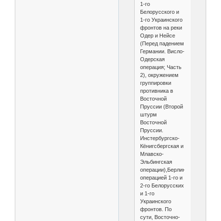
1-го
Белорусского и
1-го Украинского
фронтов на реки
Одер и Нейсе
(Перед падением
Германии. Висло-
Одерская
операция; Часть
2), окружением
группировки
противника в
Восточной
Пруссии (Второй
штурм
Восточной
Пруссии.
Инстербургско-
Кёнигсбергская и
Млавско-
Эльбингская
операции),Берлинской
операцией 1-го и
2-го Белорусских
и 1-го
Украинского
фронтов. По
сути, Восточно-