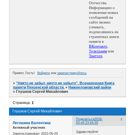
Отечества.
Информацию о
появлении новых
сообщений на
сайте можно
узнавать,
подписавшись на
страничках книги
памяти в
ВКонтакте
,
Телеграмм
или
Твиттер
.
Привет, Гость!
Войдите
или
зарегистрируйтесь
.
»
"Никто не забыт, ничто не забыто". Всенародная Книга
памяти Пензенской области.
»
Нижнеломовский район
»
Глушков Сергей Михайлович
Страница:
1
Глушков Сергей Михайлович
Поделиться
2026-
1
Легошина Валентина
03-04 23:44:39
Активный участник
Здравствуйте!
Зарегистрирован
: 2022-05-20