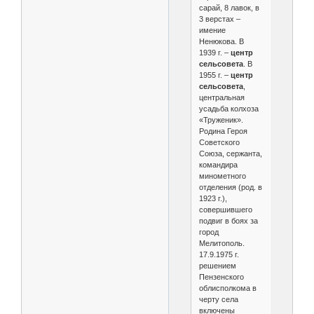
сарай, 8 лавок, в
3 верстах –
имение
Ненюкова. В
1939 г. –
центр
сельсовета
. В
1955 г. –
центр
сельсовета
,
центральная
усадьба колхоза
«Труженик».
Родина Героя
Советского
Союза, сержанта,
командира
минометного
отделения (род. в
1923 г.),
совершившего
подвиг в боях за
город
Мелитополь.
17.9.1975 г.
решением
Пензенского
облисполкома в
черту села
включены