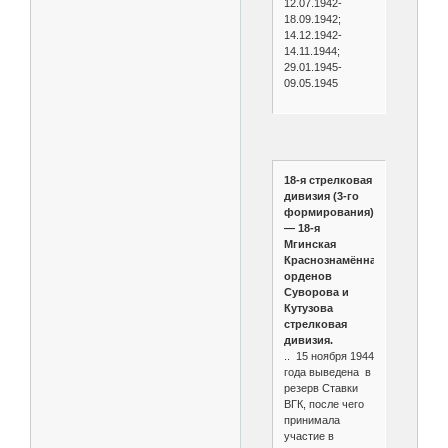
12.07.1942-
18.09.1942;
14.12.1942-
14.11.1944;
29.01.1945-
09.05.1945
18-я стрелковая
дивизия (3-го
формирования)
— 18-я
Мгинская
Краснознамённая
орденов
Суворова и
Кутузова
стрелковая
дивизия.
.. 15 ноября 1944
года выведена в
резерв Ставки
ВГК, после чего
принимала
участие в