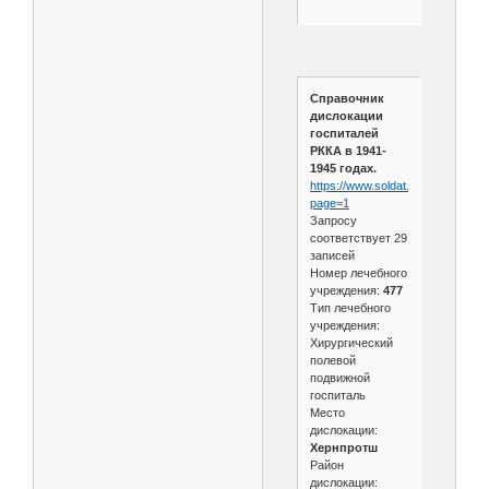
Справочник
дислокации
госпиталей
РККА в 1941-
1945 годах.
https://www.soldat.ru/hospital.htm
page=1
Запросу
соответствует 29
записей
Номер лечебного
учреждения:
477
Тип лечебного
учреждения:
Хирургический
полевой
подвижной
госпиталь
Место
дислокации:
Хернпротш
Район
дислокации: