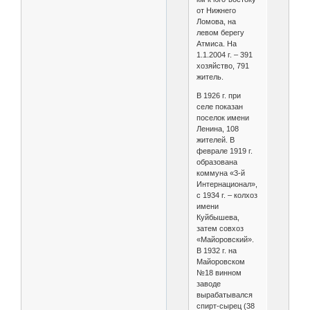
от Нижнего
Ломова, на
левом берегу
Атмиса. На
1.1.2004 г. – 391
хозяйство, 791
житель.
В 1926 г. при
селе показан
поселок имени
Ленина, 108
жителей. В
феврале 1919 г.
образована
коммуна «3-й
Интернационал»,
с 1934 г. – колхоз
имени
Куйбышева,
затем совхоз
«Майоровский».
В 1932 г. на
Майоровском
№18 винном
заводе
вырабатывался
спирт-сырец (38