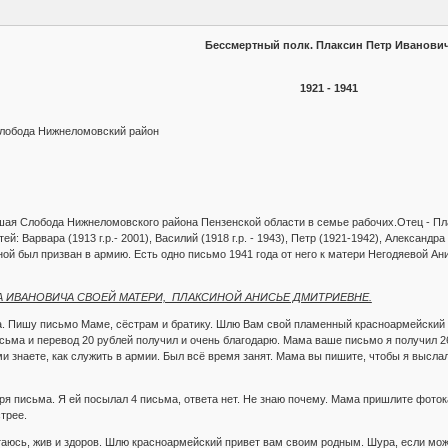
Бессмертный полк. Плаксин Петр Иванович
1921 - 1941
Слобода Нижнеломовский район
ешая Слобода Нижнеломовского района Пензенской области в семье рабочих.Отец - Пл
й: Варвара (1913 г.р.- 2001), Василий (1918 г.р. - 1943), Петр (1921-1942), Александра
ой был призван в армию. Есть одно письмо 1941 года от него к матери Негодяевой А
А ИВАНОВИЧА СВОЕЙ МАТЕРИ, ПЛАКСИНОЙ АНИСЬЕ ДМИТРИЕВНЕ.
. Пишу письмо Маме, сёстрам и братику. Шлю Вам свой пламенный красноармейский п
ьма и перевод 20 рублей получил и очень благодарю. Мама ваше письмо я получил 26 м
ми знаете, как служить в армии. Был всё время занят. Мама вы пишите, чтобы я выслал
я письма. Я ей посылал 4 письма, ответа нет. Не знаю почему. Мама пришлите фотока
трее.
таюсь, жив и здоров. Шлю красноармейский привет вам своим родным. Шура, если може