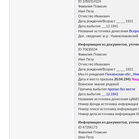
ID 1050314119
Фамилия Плаксин
Имя Петр
Отчество Иванович
Дата рождения/Возраст __.__.1921
Дата выбытия __.12.1941
Название источника донесения
Всерос
Доп. сведения: м.р.: Нижнеломовский 
Информация из документов, уточ
ID 70635534
Фамилия Плаксин
Имя Петр
Отчество Иванович
Дата рождения/Возраст __.__.1921
Место рождения
Пензенская обл., Ни
Дата и место призыва
20.04.1941
Янш
Воинское звание рядовой
Причина выбытия
пропал без вести
Дата выбытия __.
12.1941
Название источника донесения ЦАМ
Номер фонда источника информации
Номер описи источника информации 
Номер дела источника информации 6
Информация из документов, уточ
ID 67256173
Фамилия Плаксин
Имя Петр