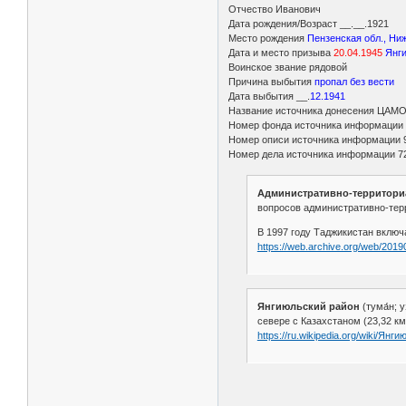
Отчество Иванович
Дата рождения/Возраст __.__.1921
Место рождения
Пензенская обл., Ни
Дата и место призыва
20.04.1945
Янги
Воинское звание рядовой
Причина выбытия
пропал без вести
Дата выбытия __.
12.1941
Название источника донесения ЦАМ
Номер фонда источника информации
Номер описи источника информации 
Номер дела источника информации 
Административно-территори
вопросов административно-тер
В 1997 году Таджикистан вклю
https://web.archive.org/web/20
Янгиюльский район
(тума́н; 
севере с Казахстаном (23,32 к
https://ru.wikipedia.org/wiki/Ян