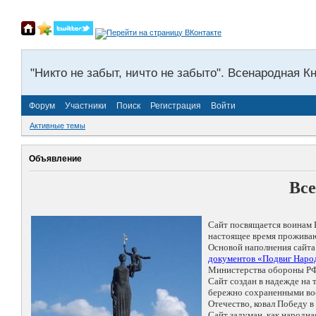
"Никто не забыт, ничто не забыто". Всенародная К
Форум
Участники
Поиск
Регистрация
Войти
Активные темы
Объявление
Все
Сайт посвящается воинам 
настоящее время проживаю
Основой наполнения сайта
документов «Подвиг Народ
Министерства обороны РФ
Сайт создан в надежде на
бережно сохраненными восп
Отечество, ковал Победу 
Сайт задуман, как народн