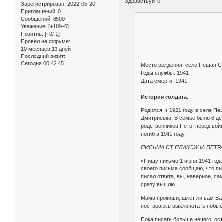
Здравствуйте!
Зарегистрирован
: 2022-05-20
Приглашений:
0
Сообщений:
8500
Уважение:
[+119/-0]
Позитив:
[+0/-1]
Провел на форуме:
10 месяцев 13 дней
Последний визит:
Сегодня 00:42:45
Место рождения: село Пешая 
Годы службы: 1941
Дата смерти: 1941
История солдата.
Родился в 1921 году в селе П
Дмитриевна. В семье было 6 дете
родственников Петр перед войн
погиб в 1941 году.
ПИСЬМА ОТ ПЛАКСИНА ПЕТР
«Пишу письмо 1 июня 1941 года
своего письма сообщаю, что пис
писал ответа, вы, наверное, са
сразу вышлю.
Мама пропиши, шлёт ли вам Вар
постараюсь выхлопотать побыс
Пока писать больше нечего, ос