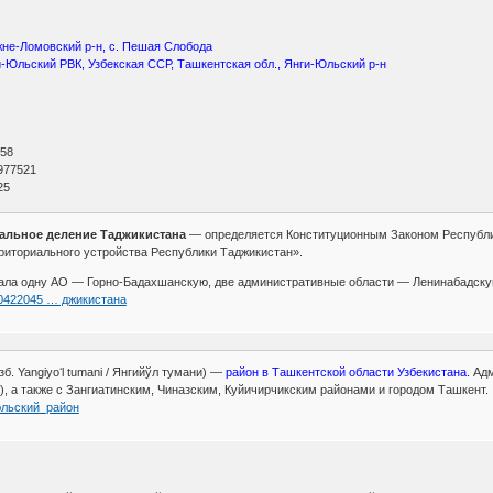
жне-Ломовский р-н, с. Пешая Слобода
-Юльский РВК, Узбекская ССР, Ташкентская обл., Янги-Юльский р-н
О
 58
977521
725
альное деление Таджикистана
— определяется Конституционным Законом Республик
риториального устройства Республики Таджикистан».
чала одну АО — Горно-Бадахшанскую, две административные области — Ленинабадску
190422045 … джикистана
узб. Yangiyoʻl tumani / Янгийўл тумани) —
район в Ташкентской области Узбекистана.
Ад
м), а также с Зангиатинским, Чиназским, Куйичирчикским районами и городом Ташкент.
гиюльский_район