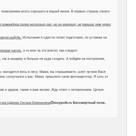
пожеланием всего хорошего в вашей жизни. В первых строках своего
 командира полка несколько раз, но он говорит, не раньше чем через
какую-нибудь.
Испытания я сдал по полит подготовке, по уставам на
нковая часть
, а то мне за это влетит, как следует.
так в казарму и больше не куда сходить. А пойдём на построение,
, находится весь в лесу. Мама, вы спрашиваете, шлет ли мне Вася
чень соскучился о вас. Мама пришлите свою фотокарточку. Я хоть от
жив и здоров, также и вам желаю. Жду ответ с нетерпением. Целую
учка Царева Оксана Евгеньевна
Ⓒmoypolk.ru Бессмертный полк.