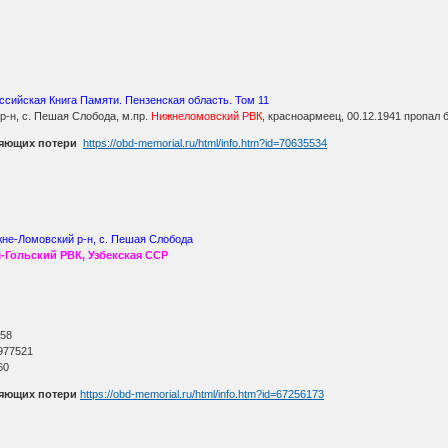
сийская Книга Памяти. Пензенская область. Том 11
р-н, с. Пешая Слобода, м.пр.
Нижнеломовский РВК
, красноармеец, 00.12.1941 пропал б
няющих потери
https://obd-memorial.ru/html/info.htm?id=70635534
жне-Ломовский р-н, с. Пешая Слобода
-Гольский РВК, Узбекская ССР
О
 58
977521
60
няющих потери
https://obd-memorial.ru/html/info.htm?id=67256173