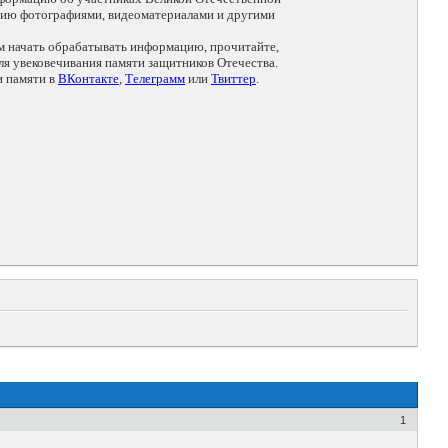
цию фотографиями, видеоматериалами и другими
ем начать обрабатывать информацию, прочитайте,
я увековечивания памяти защитников Отечества.
и памяти в
ВКонтакте
,
Телеграмм
или
Твиттер
.
1