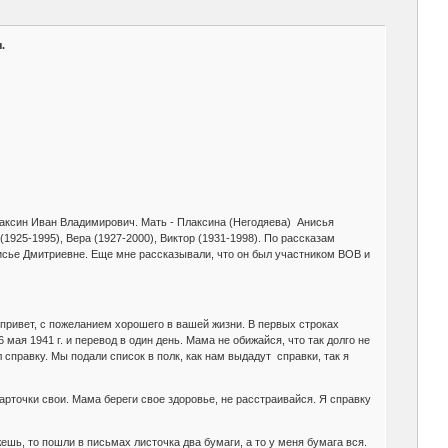
.
аксин Иван Владимирович. Мать - Плаксина (Негодяева) Анисья
 (1925-1995), Вера (1927-2000), Виктор (1931-1998). По рассказам
нисье Дмитриевне. Еще мне рассказывали, что он был участником ВОВ и
ривет, с пожеланием хорошего в вашей жизни. В первых строках
ая 1941 г. и перевод в один день. Мама не обижайся, что так долго не
 справку. Мы подали список в полк, как нам выдадут справки, так я
рточки свои. Мама береги свое здоровье, не расстраивайся. Я справку
шь, то пошли в письмах листочка два бумаги, а то у меня бумага вся.