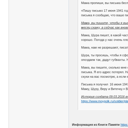
Мама пропиши, вы письма беспл
«Пишу письмо 17 июня 1941 го
письма я сообщаю, что ваше пи
Мама, вы пишите, чтобы я высл
месяц скажу, а сейчас как вн
Мама, Шура пишет, в какой час
хорошо. Погода у нас очень пло
Мама, нам не разрешают, писать
Шура, ты просишь, чтобы я сфо
опоздаем так, дадут губвахты.
Мама, вы пишите, сколько мне 
письма. Я его адрес потерял. 
скуки на вас посмотрю, а если
Письма я получил 16 июня 1941 
Маму, Шуру, Веру и Витечку.» В
История солдата 09.03.2016 в
https://www.moypolk.ru/soldier/pl
Информация из Книги Памяти
https