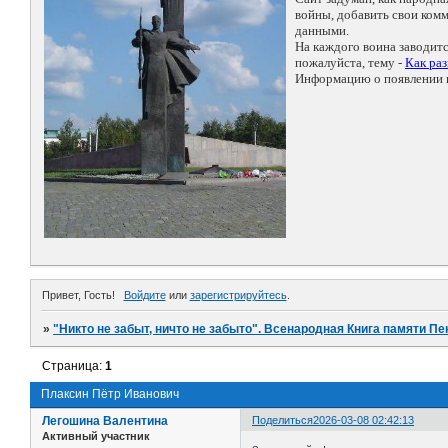
войны, добавить свои ко
данными.
На каждого воина заводит
пожалуйста, тему -
Как ра
Информацию о появлении н
Привет, Гость!
Войдите
или
зарегистрируйтесь
.
»
"Никто не забыт, ничто не забыто". Всенародная Книга памяти Пе
Страница:
1
Плаксин Пётр Иванович
Легошина Валентина
Поделиться
2026-03-08 02:42:13
Активный участник