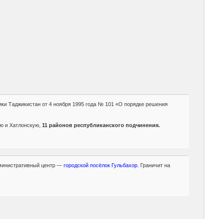
и Таджикистан от 4 ноября 1995 года № 101 «О порядке решения
ю и Хатлонскую,
11 районов республиканского подчинения.
министративный центр —
городской посёлок Гульбахор.
Граничит на