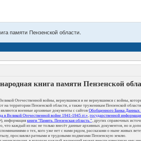
нига памяти Пензенской области.
народная книга памяти Пензенской обл
Великой Отечественной войны, вернувшимся и не вернувшимся с войны, котор
т на территории Пензенской области, а также труженикам Пензенской области
 являются военные архивные документы с сайтов
Обобщенного Банка Данных
а в Великой Отечественной войне 1941-1945 гг.»
,
государственной информаци
), информация
книги "Память. Пензенская область."
, других справочных источ
 то, что каждый из нас не только внесёт данные архивных документов, но и 
оминаниями о тех, кого уже нет с нами рядом, рассказами о ныне живых ветер
в тылу, прославлял ратными и трудовыми подвигами Пензенскую землю.
ая энциклопедия, в которую каждый желающий может внести известную ему и