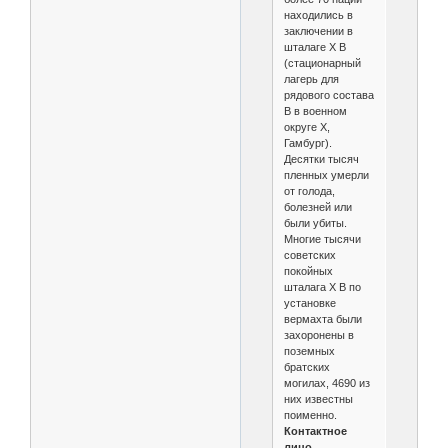
находились в
заключении в
шталаге X B
(стационарный
лагерь для
рядового состава
B в военном
округе X,
Гамбург).
Десятки тысяч
пленных умерли
от голода,
болезней или
были убиты.
Многие тысячи
советских
покойных
шталага X B по
установке
вермахта были
захоронены в
поземных
братских
могилах, 4690 из
них известны
поименно.
Контактное
лицо