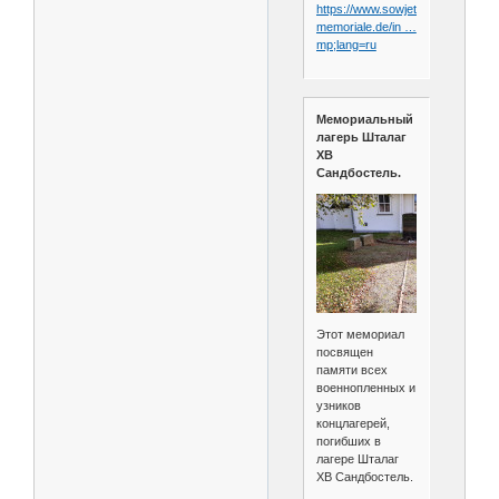
https://www.sowjetische-
memoriale.de/in …
mp;lang=ru
Мемориальный
лагерь Шталаг
XB
Сандбостель.
Этот мемориал
посвящен
памяти всех
военнопленных и
узников
концлагерей,
погибших в
лагере Шталаг
XB Сандбостель.