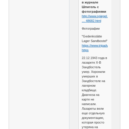
в журнале
Шпигель с
фотографиями
http://www.spiegel.de/einestages
… 48682.html
Фотографии
"Gedenkstätte
Lager Sandbostel"
https://www.tripadvisor.ru/Attract...
https
22.12.1943 года в
лазарете X-B
Зандбостель
умер. Хоронили
умерших в
Зандбостеле на
лагерном
кладбище.
Диагноза на
карте не
написали.
Лазареты вели
еще отдельную
документацию,
которая просто
утеряна на