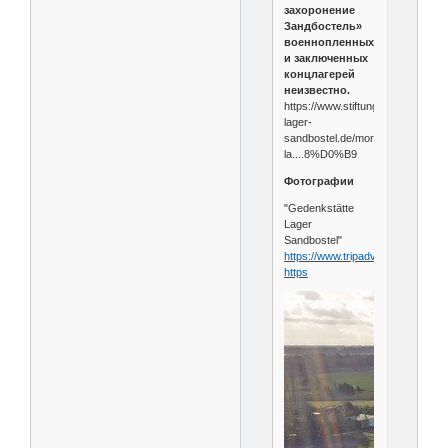
захоронение
Зандбостель»
военнопленных
и заключенных
концлагерей
неизвестно.
https://www.stiftung-
lager-
sandbostel.de/more-
la....8%D0%B9
Фотографии
"Gedenkstätte
Lager
Sandbostel"
https://www.tripadvisor.ru/Attract...
https