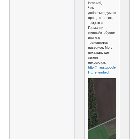
loro4ka9,
Чем
добраться,думаю
проще ответить
тем,кто в
Германии
живет.Автобусом
или ж.д.
транспортом
наверное. Могу
показать, где
лагерь
находился.
http://maps.google.it/maps?
f=....e=embed