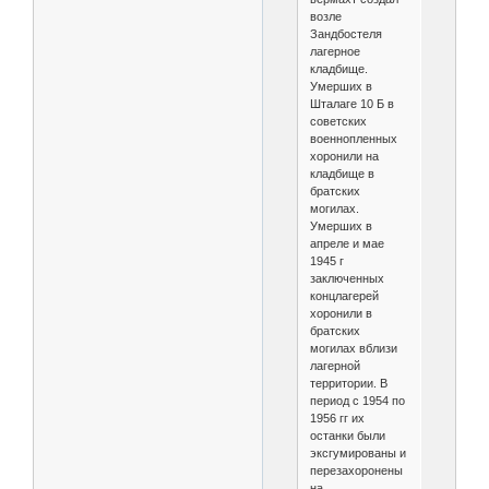
возле
Зандбостеля
лагерное
кладбище.
Умерших в
Шталаге 10 Б в
советских
военнопленных
хоронили на
кладбище в
братских
могилах.
Умерших в
апреле и мае
1945 г
заключенных
концлагерей
хоронили в
братских
могилах вблизи
лагерной
территории. В
период с 1954 по
1956 гг их
останки были
эксгумированы и
перезахоронены
на