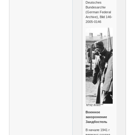
Deutsches
Bundesarchiv
(German Federal
Archive), Bild 146-
2005-0146
Военное
захоронение
Зандбостель
В начале 1941 г
вермахт создал