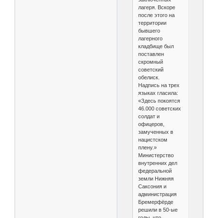
лагеря. Вскоре
после этого на
территории
бывшего
лагерного
кладбище был
поставлен
скромный
советский
обелиск.
Надпись на трех
языках гласила:
«Здесь покоятся
46.000 советских
солдат и
офицеров,
замученных в
нацистском
плену.»
Министерство
внутренних дел
федеральной
земли Нижняя
Саксония и
администрация
Бремерфёрде
решили в 50-ые
годы, что