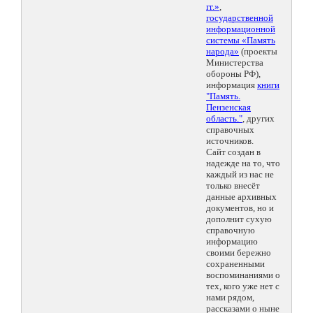
гг.»
,
государственной
информационной
системы «Память
народа»
(проекты
Министерства
обороны РФ),
информация
книги
"Память.
Пензенская
область."
, других
справочных
источников.
Сайт создан в
надежде на то, что
каждый из нас не
только внесёт
данные архивных
документов, но и
дополнит сухую
справочную
информацию
своими бережно
сохраненными
воспоминаниями о
тех, кого уже нет с
нами рядом,
рассказами о ныне