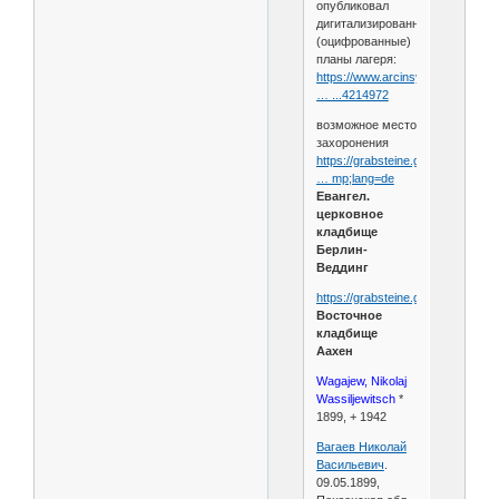
опубликовал
дигитализированные
(оцифрованные)
планы лагеря:
https://www.arcinsys.niedersachs
… ...4214972
возможное место
захоронения
https://grabsteine.genealogy.net/
… mp;lang=de
Евангел.
церковное
кладбище
Берлин-
Веддинг
https://grabsteine.genealogy.net/t
Восточное
кладбище
Аахен
Wagajew, Nikolaj
Wassiljewitsch
*
1899, + 1942
Вагаев Николай
Васильевич
.
09.05.1899,