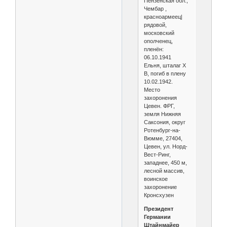
Пензенская обл.,
Чембар ,
красноармеец|
рядовой,
московский
ополченец,
пленён:
06.10.1941
Ельня, шталаг X
B, погиб в плену
10.02.1942.
Место
захоронения
Цевен. ФРГ,
земля Нижняя
Саксония, округ
Ротенбург-на-
Вюмме, 27404,
Цевен, ул. Норд-
Вест-Ринг,
западнее, 450 м,
лесной массив,
воинское
захоронение
Кронсхузен
Президент
Германии
Штайнмайер