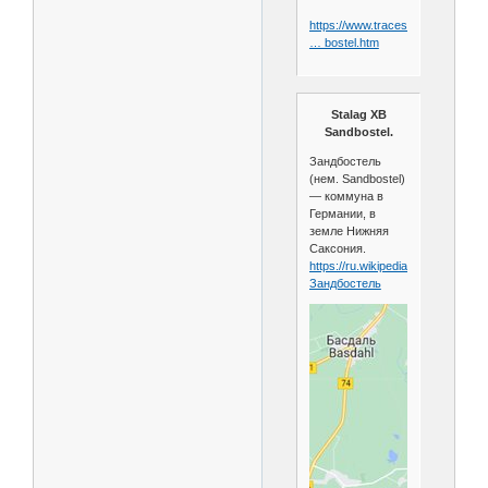
https://www.tracesofwar.com/sigh
… bostel.htm
Stalag XB
Sandbostel.
Зандбостель
(нем. Sandbostel)
— коммуна в
Германии, в
земле Нижняя
Саксония.
https://ru.wikipedia.org/wiki/
Зандбостель