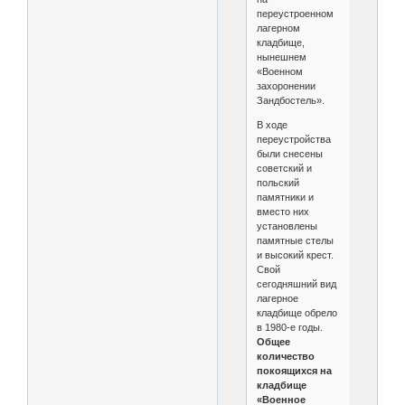
переустроенном
лагерном
кладбище,
нынешнем
«Военном
захоронении
Зандбостель».
В ходе
переустройства
были снесены
советский и
польский
памятники и
вместо них
установлены
памятные стелы
и высокий крест.
Свой
сегодняшний вид
лагерное
кладбище обрело
в 1980-е годы.
Общее
количество
покоящихся на
кладбище
«Военное