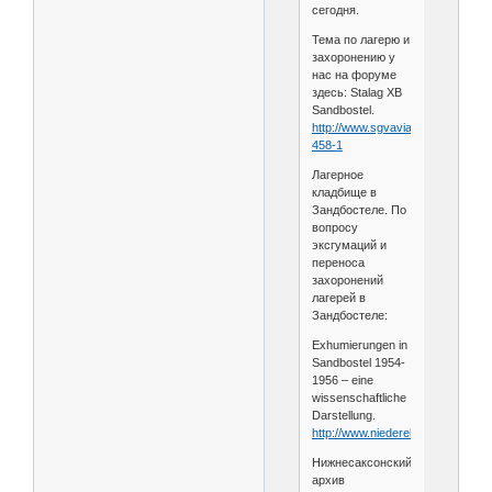
сегодня.
Тема по лагерю и
захоронению у
нас на форуме
здесь: Stalag XB
Sandbostel.
http://www.sgvavia.ru/forum/818-
458-1
Лагерное
кладбище в
Зандбостеле. По
вопросу
эксгумаций и
переноса
захоронений
лагерей в
Зандбостеле:
Exhumierungen in
Sandbostel 1954-
1956 – eine
wissenschaftliche
Darstellung.
http://www.niederelbe.de/oste20
Нижнесаксонский
архив