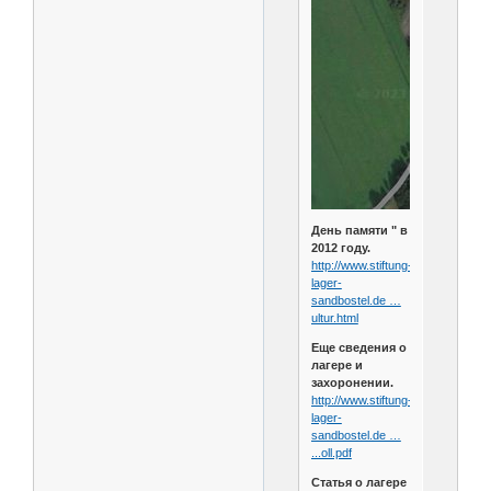
День памяти " в
2012 году.
http://www.stiftung-
lager-
sandbostel.de …
ultur.html
Еще сведения о
лагере и
захоронении.
http://www.stiftung-
lager-
sandbostel.de …
...oll.pdf
Статья о лагере