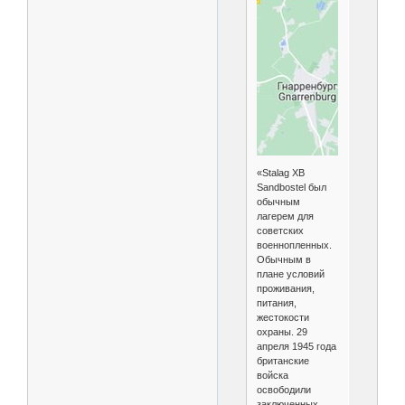
«Stalag XB
Sandbostel был
обычным
лагерем для
советских
военнопленных.
Обычным в
плане условий
проживания,
питания,
жестокости
охраны. 29
апреля 1945 года
британские
войска
освободили
заключенных