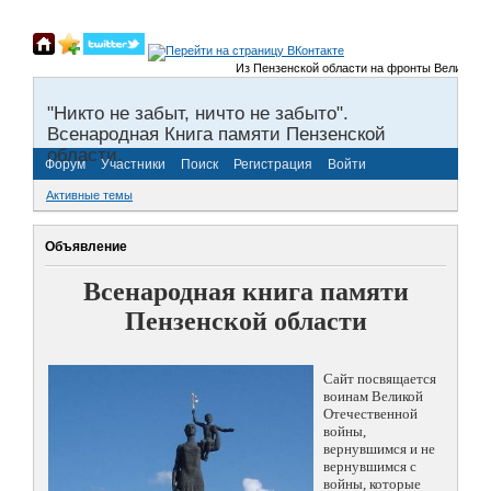
Из Пензенской области на фронты Великой Отече
"Никто не забыт, ничто не забыто".
Всенародная Книга памяти Пензенской
области.
Форум
Участники
Поиск
Регистрация
Войти
Активные темы
Объявление
Всенародная книга памяти
Пензенской области
Сайт посвящается
воинам Великой
Отечественной
войны,
вернувшимся и не
вернувшимся с
войны, которые