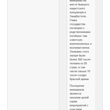
мемориал на
месте бывшего
нацистского
концлагеря в
Зандбостеле.
Глава
государства
поговорил с
родственниками
погибших там
советских
военнопленных и
возложил венок.
Узниками этого
лагеря были
более 300 тысяч
человек из 55
стран, в том
числе свыше 70
тысяч солдат
Красной армии.
Посещение
мемориала
является
началом целой
серии
мероприятий с
участием