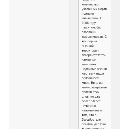
количество
указанных жертв
«сильно
завышено». В
1956 году
памятник был
взорван и
демонтирован. С
тех пор на
бывшей
территории
лагеря стоят три
каменных
монолита с
надписью «Ваши
жертвы – наша
обязанность –
мир». Вряд ли
можно возразить
против этих
слов, но уже
более 50 лет
ничего не
напоминает о
том, что в
Зандбостеле
погибли десятки
тысяч солдат и