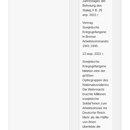
Jahrestages der
Befreiung des
Stalag X B. 29
апр. 2021 г.
Vortrag:
Sowjetische
Kriegsgefangene
in Bremer
Arbeitskommandos
1941-1945.
13 мар. 2021 г.
Sowjetische
Kriegsgefangene
bildeten eine der
größten
Opfergruppen des
Nationalsozialismus.
Die Wehrmacht
brachte Millionen
sowjetische
Soldat*innen zum
Arbeitseinsatz ins
Deutsche Reich.
Mehr als die Hälfte
von ihnen
überlebte die