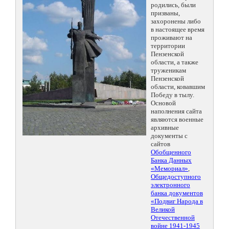
родились, были
призваны,
захоронены либо
в настоящее время
проживают на
территории
Пензенской
области, а также
труженикам
Пензенской
области, ковавшим
Победу в тылу.
Основой
наполнения сайта
являются военные
архивные
документы с
сайтов
Обобщенного
Банка Данных
«Мемориал»
,
Общедоступного
электронного
банка документов
«Подвиг Народа в
Великой
Отечественной
войне 1941-1945