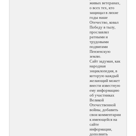
живых ветеранах,
о всех тех, кто
защищал в лихие
годы наше
Отечество, ковал
Победу в тылу,
прославлял
ратными и
трудовыми
подвигами
Пензенскую
землю.
Сайт задуман, как
народная
энциклопедия, в
которую каждый
желающий может
внести известную
ему информацию
об участниках
Великой
Отечественной
войны, добавить
свои комментарии
к имеющейся на
сайте
информации,
дополнить