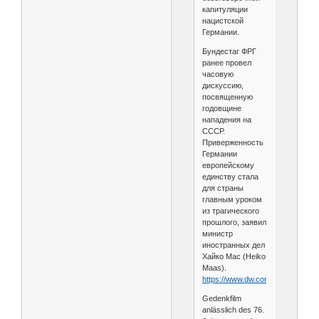
капитуляции
нацистской
Германии.
Бундестаг ФРГ
ранее провел
часовую
дискуссию,
посвященную
годовщине
нападения на
СССР.
Приверженность
Германии
европейскому
единству стала
для страны
главным уроком
из трагического
прошлого, заявил
министр
иностранных дел
Хайко Мас (Heiko
Maas).
https://www.dw.com/ru....7880523
Gedenkfilm
anlässlich des 76.