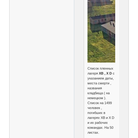
Список пленных
лагеря
XB , X D
с
указанием даты,
места смерти ,
названия
кладбища ( на
немецком ).
Список на 1499
человек ,
погибших в
лагерях XB и X D
и их рабочих
командах. На 50
листах.