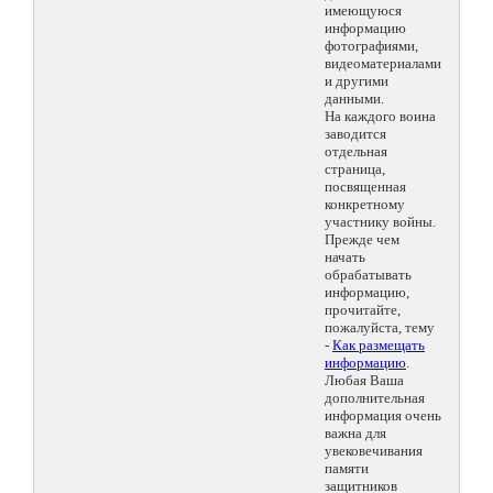
имеющуюся
информацию
фотографиями,
видеоматериалами
и другими
данными.
На каждого воина
заводится
отдельная
страница,
посвященная
конкретному
участнику войны.
Прежде чем
начать
обрабатывать
информацию,
прочитайте,
пожалуйста, тему
-
Как размещать
информацию
.
Любая Ваша
дополнительная
информация очень
важна для
увековечивания
памяти
защитников