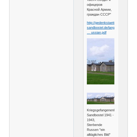
офицеров
Красной Армии,
граждан СССР"
http://gedenkstaette-
sandbostel.de/lang
… ussian.pdf
Kriegsgefangenenlager
Sandbostel 1941 -
1943,
Sterbende
Russen "ein
alltägliches Bild"