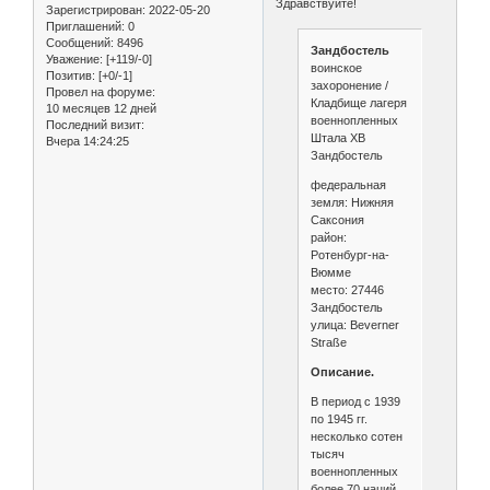
Здравствуйте!
Зарегистрирован
: 2022-05-20
Приглашений:
0
Сообщений:
8496
Зандбостель
Уважение:
[+119/-0]
воинское
Позитив:
[+0/-1]
захоронение /
Провел на форуме:
Кладбище лагеря
10 месяцев 12 дней
военнопленных
Последний визит:
Штала XB
Вчера 14:24:25
Зандбостель
федеральная
земля: Нижняя
Саксония
район:
Ротенбург-на-
Вюмме
место: 27446
Зандбостель
улица: Beverner
Straße
Oписание.
В период с 1939
по 1945 гг.
несколько сотен
тысяч
военнопленных
более 70 наций