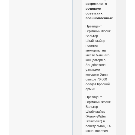
встретился с
родными
советских
военнопленных
Президент
Германии Франк-
Вальтер
Штайнмайер
посетил
мемориал на
месте бывшего
концлагеря в
Зандбостеле,
узниками
которого были
свыше 70 000
солдат Красной
армии.
Президент
Германии Франк-
Вальтер
Штайнмайер
(Frank-Walter
Steinmeier) в
понедельник, 14
июня, посетил