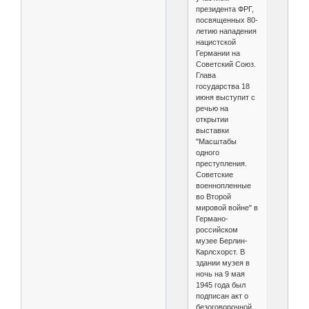
президента ФРГ,
посвященных 80-
летию нападения
нацистской
Германии на
Советский Союз.
Глава
государства 18
июня выступит с
речью на
открытии
выставки
"Масштабы
одного
преступления.
Советские
военнопленные
во Второй
мировой войне" в
Германо-
российском
музее Берлин-
Карлсхорст. В
здании музея в
ночь на 9 мая
1945 года был
подписан акт о
безоговорочной