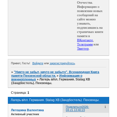
Отечества.
Информацию о
появлении новых
сообщений на
сайте можно
узнавать,
подписавшись на
страничках книги
памяти в
ВКонтакте
,
Телеграмм
или
Твиттер
.
Привет, Гость!
Войдите
или
зарегистрируйтесь
.
»
"Никто не забыт, ничто не забыто". Всенародная Книга
памяти Пензенской области.
»
Информация о
военнопленных
»
Лагерь в/пл. Германия. Stalag XB
(Зандбостель). Пензенцы.
Страница:
1
Лагерь в/пл. Германия. Stalag XB (Зандбостель). Пензенцы.
Поделиться
2026-
1
Легошина Валентина
04-21 13:40:23
Активный участник