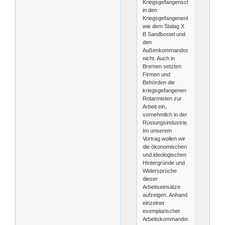
Kriegsgefangenschaft
in den
Kriegsgefangenenlagern
wie dem Stalag X
B Sandbostel und
den
Außenkommandos
nicht. Auch in
Bremen setzten
Firmen und
Behörden die
kriegsgefangenen
Rotarmisten zur
Arbeit ein,
vornehmlich in der
Rüstungsindustrie.
Im unserem
Vortrag wollen wir
die ökonomischen
und ideologischen
Hintergründe und
Widersprüche
dieser
Arbeitseinsätze
aufzeigen. Anhand
einzelner
exemplarischer
Arbeitskommandos