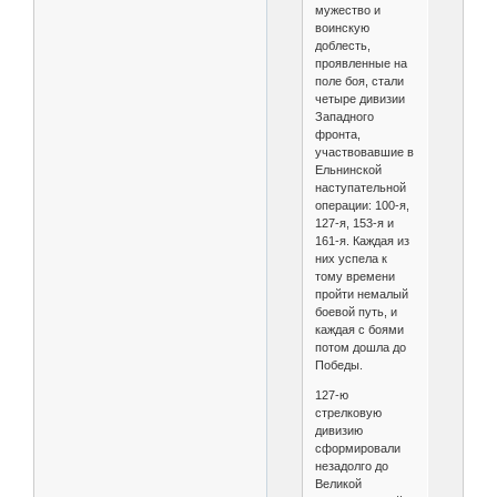
мужество и
воинскую
доблесть,
проявленные на
поле боя, стали
четыре дивизии
Западного
фронта,
участвовавшие в
Ельнинской
наступательной
операции: 100-я,
127-я, 153-я и
161-я. Каждая из
них успела к
тому времени
пройти немалый
боевой путь, и
каждая с боями
потом дошла до
Победы.
127-ю
стрелковую
дивизию
сформировали
незадолго до
Великой