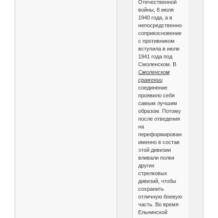
Отечественной
войны, 8 июля
1940 года, а в
непосредственное
соприкосновение
с противником
вступила в июле
1941 года под
Смоленском. В
Смоленском
сражении
соединение
проявило себя
самым лучшим
образом. Потому
после отведения
на
переформирование
именно в состав
этой дивизии
вливали полки
других
стрелковых
дивизий, чтобы
сохранить
отличную боевую
часть. Во время
Ельнинской