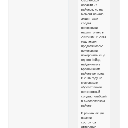
Смоленской
области 27
районов, но на
момент начала
акции таких
солдат
поисковики
нашли только в
20 из них. В 2014
году акция
продолжилась:
поисковики
похоронили еще
одного бойца,
найденного в
Краснинском
районе региона.
В 2016 году на
мемориале
обретет покой
неизвестный
солдат, погибший
в Хиславичском
районе.
В рамках акции
памяти
состоится
отпевание