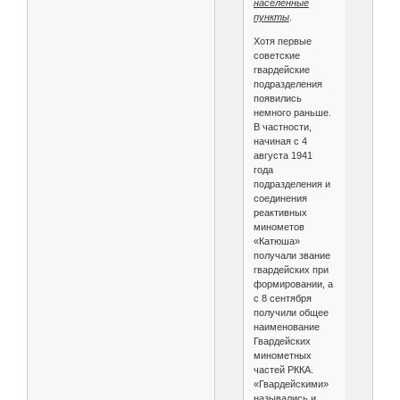
населенные
пункты
.
Хотя первые
советские
гвардейские
подразделения
появились
немного раньше.
В частности,
начиная с 4
августа 1941
года
подразделения и
соединения
реактивных
минометов
«Катюша»
получали звание
гвардейских при
формировании, а
с 8 сентября
получили общее
наименование
Гвардейских
минометных
частей РККА.
«Гвардейскими»
назывались и