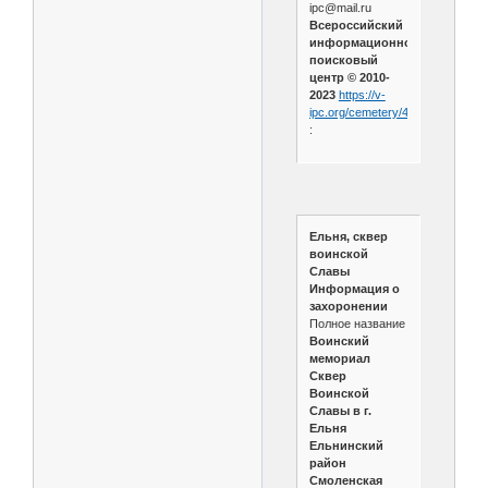
ipc@mail.ru
Всероссийский
информационно-
поисковый
центр © 2010-
2023
https://v-
ipc.org/cemetery/471
:
Ельня, сквер
воинской
Славы
Информация о
захоронении
Полное название
Воинский
мемориал
Сквер
Воинской
Славы в г.
Ельня
Ельнинский
район
Смоленская