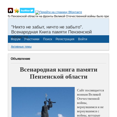
Из Пензенской области на фронты Великой Отечественной войны было призвано более 
"Никто не забыт, ничто не забыто".
Всенародная Книга памяти Пензенской
области.
Форум
Участники
Поиск
Регистрация
Войти
Активные темы
Объявление
Всенародная книга памяти
Пензенской области
Сайт посвящается
воинам Великой
Отечественной
войны,
вернувшимся и не
вернувшимся с
войны, которые