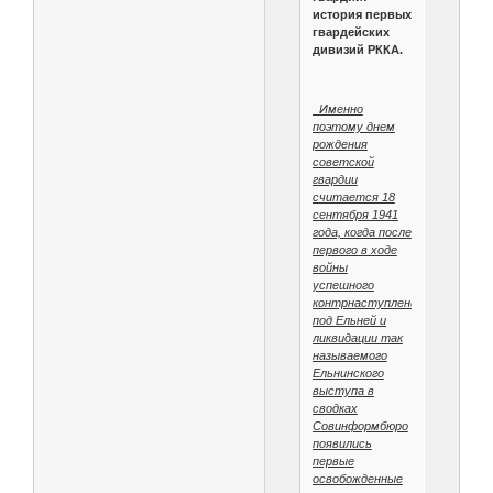
история первых
гвардейских
дивизий РККА.
Именно
поэтому днем
рождения
советской
гвардии
считается 18
сентября 1941
года, когда после
первого в ходе
войны
успешного
контрнаступления
под Ельней и
ликвидации так
называемого
Ельнинского
выступа в
сводках
Совинформбюро
появились
первые
освобожденные