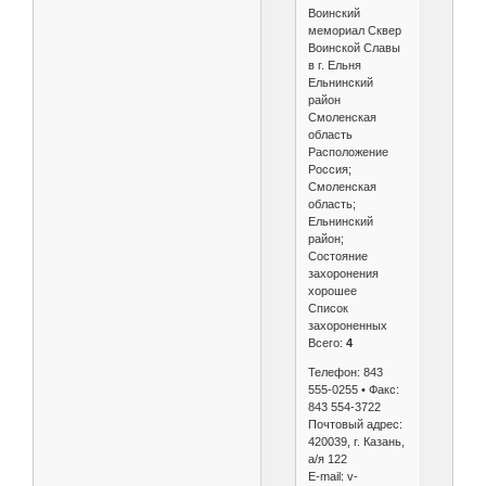
Воинский
мемориал Сквер
Воинской Славы
в г. Ельня
Ельнинский
район
Смоленская
область
Расположение
Россия;
Смоленская
область;
Ельнинский
район;
Состояние
захоронения
хорошее
Список
захороненных
Всего:
4
Телефон: 843
555-0255 • Факс:
843 554-3722
Почтовый адрес:
420039, г. Казань,
а/я 122
E-mail: v-