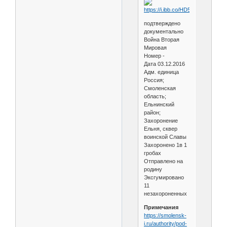
подтверждено
документально
Война Вторая
Мировая
Номер -
Дата 03.12.2016
Адм. единица
Россия;
Смоленская
область;
Ельнинский
район;
Захоронение
Ельня, сквер
воинской Славы
Захоронено 1в 1
гробах
Отправлено на
родину
Эксгумировано
11
незахороненных
Примечания
https://smolensk-
i.ru/authority/pod-