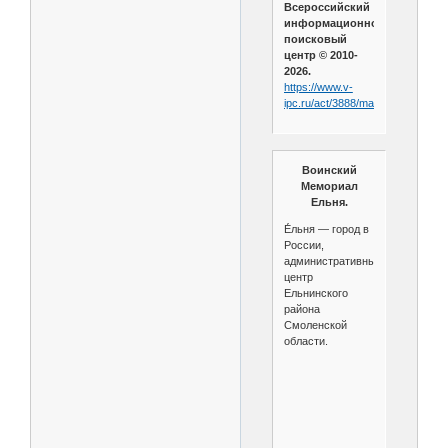
Всероссийский
информационно-
поисковый
центр © 2010-
2026.
https://www.v-
ipc.ru/act/3888/main
Воинский
Мемориал
Ельня.
Е́льня — город в
России,
административный
центр
Ельнинского
района
Смоленской
области.