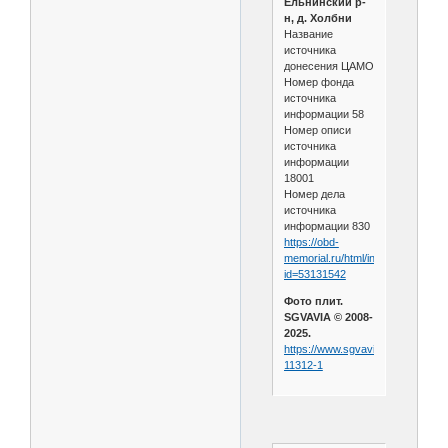
Ельнинский р-
н, д. Холбни
Название
источника
донесения ЦАМО
Номер фонда
источника
информации 58
Номер описи
источника
информации
18001
Номер дела
источника
информации 830
https://obd-
memorial.ru/html/info.htm?
id=53131542
Фото плит.
SGVAVIA © 2008-
2025.
https://www.sgvavia.ru/forum/461
11312-1