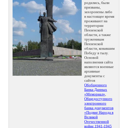
родились, были
призваны,
захоронены либо
в настоящее время
проживают на
территории
Пензенской
области, а также
труженикам
Пензенской
области, ковавшим
Победу в тылу.
Основой
наполнения сайта
являются военные
архивные
документы с
сайтов
Обобщенного
Банка Данных
«Мемориал»
,
Общедоступного
электронного
банка документов
«Подвиг Народа в
Великой
Отечественной
войне 1941-1945