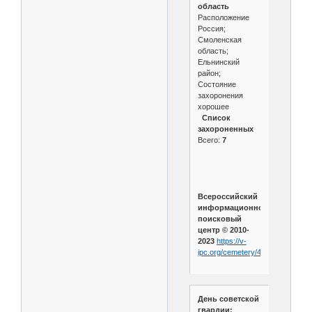
область
Расположение
Россия;
Смоленская
область;
Ельнинский
район;
Состояние
захоронения
хорошее
Список
захороненных
Всего:
7
Всероссийский
информационно-
поисковый
центр © 2010-
2023
https://v-
ipc.org/cemetery/471/
День советской
гвардии: