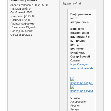
Активный участник
Здравствуйте!
Зарегистрирован
: 2022-05-20
Приглашений:
0
Сообщений:
8501
Информация о
Уважение:
[+119/-0]
месте
Позитив:
[+0/-1]
захоронении.
Провел на форуме:
10 месяцев 13 дней
Воинские
Последний визит:
захоронения:
Сегодня 19:29:31
Ельнинский р-
н, г. Ельня,
центр,
воинское
кладбище,
Сквер Боевой
Славы
https://pamyat-
naroda.ru/memorial/burial/893918
:
Страна
захоронения
Россия
Регион