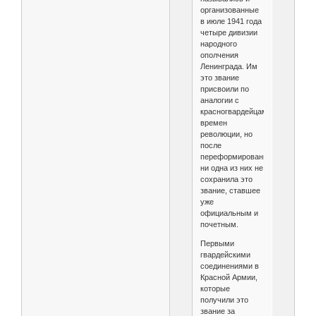
организованные
в июле 1941 года
четыре дивизии
народного
ополчения
Ленинграда. Им
это звание
присвоили по
аналогии с
красногвардейцами
времен
революции, но
после
переформирования
ни одна из них не
сохранила это
звание, ставшее
уже
официальным и
почетным.
Первыми
гвардейскими
соединениями в
Красной Армии,
которые
получили это
звание за