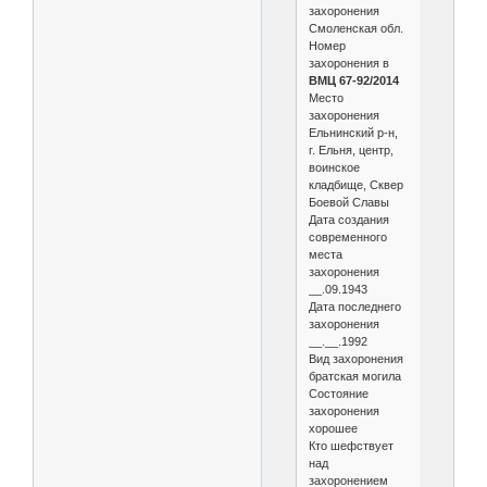
захоронения
Смоленская обл.
Номер
захоронения в
ВМЦ 67-92/2014
Место
захоронения
Ельнинский р-н,
г. Ельня, центр,
воинское
кладбище, Сквер
Боевой Славы
Дата создания
современного
места
захоронения
__.09.1943
Дата последнего
захоронения
__.__.1992
Вид захоронения
братская могила
Состояние
захоронения
хорошее
Кто шефствует
над
захоронением