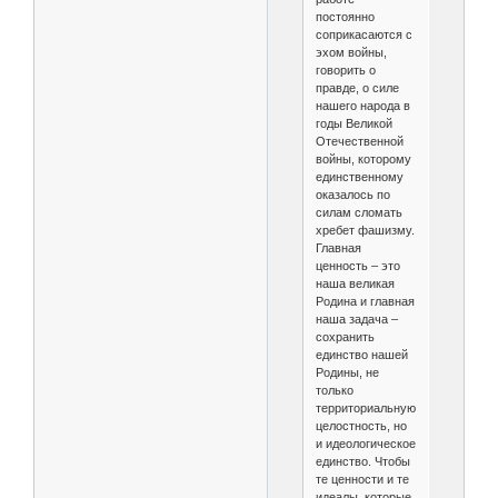
постоянно
соприкасаются с
эхом войны,
говорить о
правде, о силе
нашего народа в
годы Великой
Отечественной
войны, которому
единственному
оказалось по
силам сломать
хребет фашизму.
Главная
ценность – это
наша великая
Родина и главная
наша задача –
сохранить
единство нашей
Родины, не
только
территориальную
целостность, но
и идеологическое
единство. Чтобы
те ценности и те
идеалы, которые