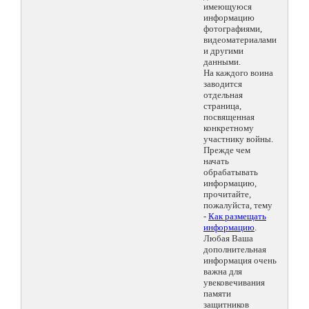
имеющуюся
информацию
фотографиями,
видеоматериалами
и другими
данными.
На каждого воина
заводится
отдельная
страница,
посвященная
конкретному
участнику войны.
Прежде чем
начать
обрабатывать
информацию,
прочитайте,
пожалуйста, тему
-
Как размещать
информацию
.
Любая Ваша
дополнительная
информация очень
важна для
увековечивания
памяти
защитников