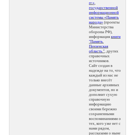
гг.»
,
государственной
информационной
системы «Память
народа»
(проекты
Министерства
обороны РФ),
информация
книги
"Память.
Пензенская
область."
, других
справочных
источников.
Сайт создан в
надежде на то, что
каждый из нас не
только внесёт
данные архивных
документов, но и
дополнит сухую
справочную
информацию
своими бережно
сохраненными
воспоминаниями о
тех, кого уже нет с
нами рядом,
рассказами о ныне