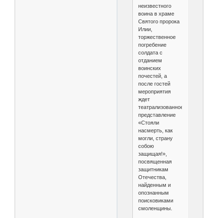
неизвестного
воина в храме
Святого пророка
Илии,
торжественное
погребение
солдата с
отданием
воинских
почестей, а
после гостей
мероприятия
ждет
театрализованное
представление
«Стояли
насмерть, как
могли, страну
собою
защищая!»,
посвященная
защитникам
Отечества,
найденным и
опознанным
поисковиками
смоленщины.