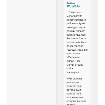
smo …
ata_179655
.. Памятные
мероприятия
продолжились в
районном Доме
культуры, где в
рамках проекта
партии «Единая
Россия» «Связь
поколений» была
представлена
театрализованная
программа
«Стояли на
смерть, как
могли, страну
собою
защищая».
«Мы должны
напрямую,
совместно с
ветеранами,
совместно с
поисковиками,
которые в своей
работе