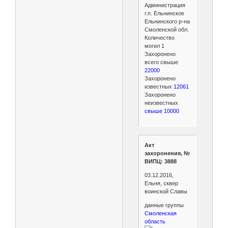
Администрация
г.п. Ельнинское
Ельнинского р-на
Смоленской обл.
Количество
могил 1
Захоронено
всего свыше
22000
Захоронено
известных
12061
Захоронено
неизвестных
свыше 10000
Акт
захоронения, №
ВИПЦ: 3888
03.12.2016,
Ельня, сквер
воинской Славы
данные группы
Смоленская
область