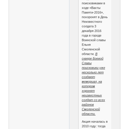
поисковиками в
ходе «Вахты
Памяти-2016»,
похоронят в День
Неизвестного
солдата 3
декабря 2016
года в городе
Воинской славы
Ельня
Смоленской
области.
В
сквере Боевой
Славы
поисковики уже
несколько лет
создают
мемориал, на
котором
хоронят
неизвестных
солдат со всех
районов
Смоленской
области.
Акция началась в
2010 году: тогда