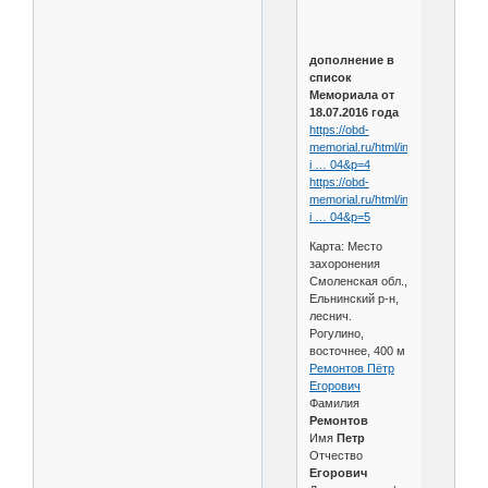
дополнение в
список
Мемориала от
18.07.2016 года
https://obd-
memorial.ru/html/info.htm?
i … 04&p=4
https://obd-
memorial.ru/html/info.htm?
i … 04&p=5
Карта: Место
захоронения
Смоленская обл.,
Ельнинский р-н,
леснич.
Рогулино,
восточнее, 400 м
Ремонтов Пётр
Егорович
Фамилия
Ремонтов
Имя
Петр
Отчество
Егорович