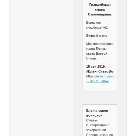
Гвардейская
слава
Смоленщины.
Воинское
кладбище №1.
Вечный огонь.
Местоположение:
город Ельня,
сквер Боевой
Славы.
15 сен 2019.
#ЕльняСкверВоинскоеКладб
https://m.ok.ru/group...istroya/top
… 451?__dp=y
Ельня, сквер
воинской
Славы
Информация о
захоронении
Полное название