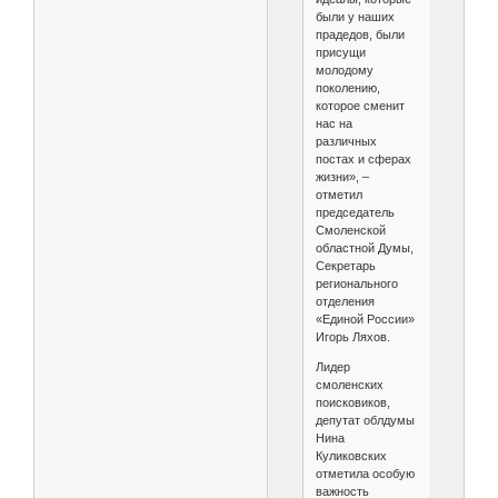
были у наших
прадедов, были
присущи
молодому
поколению,
которое сменит
нас на
различных
постах и сферах
жизни», –
отметил
председатель
Смоленской
областной Думы,
Секретарь
регионального
отделения
«Единой России»
Игорь Ляхов.
Лидер
смоленских
поисковиков,
депутат облдумы
Нина
Куликовских
отметила особую
важность