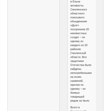
в Ельне
активисты
Смоленского
областного
поискового
объединения
«Долг»
похоронили 20
неизвестных
солдат – по
одному из
каждого из 20
районов
Смоленской
области. Все
защитники
Отечества были
найдены
непогребенными
на полях
сражений,
причем по
одному – их
боевых
товарищей
рядом не было.
Всего в