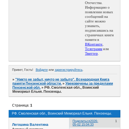
Отечества.
Информацию о
появлении новых
сообщений на
сайте можно
узнавать,
подписавшись на
страничках книги
памяти в
ВКонтакте
,
Телеграмм
или
Твиттер
.
Привет, Гость!
Войдите
или
зарегистрируйтесь
.
»
"Никто не забыт, ничто не забыто". Всенародная Книга
памяти Пензенской области.
»
Увековечены за пределами
Пензенской обл.
»
РФ. Смоленская обл., Воинский
Мемориал Ельня. Пензенцы.
Страница:
1
РФ. Смоленская обл., Воинский Мемориал Ельня. Пензенцы.
Поделиться
2026-
1
Легошина Валентина
05-02 15:04:33