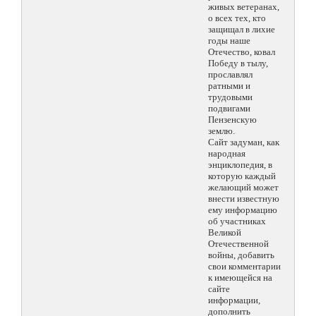
живых ветеранах,
о всех тех, кто
защищал в лихие
годы наше
Отечество, ковал
Победу в тылу,
прославлял
ратными и
трудовыми
подвигами
Пензенскую
землю.
Сайт задуман, как
народная
энциклопедия, в
которую каждый
желающий может
внести известную
ему информацию
об участниках
Великой
Отечественной
войны, добавить
свои комментарии
к имеющейся на
сайте
информации,
дополнить