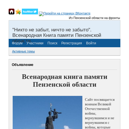
Из Пензенской области на фронты Великой
"Никто не забыт, ничто не забыто".
Всенародная Книга памяти Пензенской
области.
Форум
Участники
Поиск
Регистрация
Войти
Активные темы
Объявление
Всенародная книга памяти
Пензенской области
Сайт посвящается
воинам Великой
Отечественной
войны,
вернувшимся и не
вернувшимся с
войны, которые