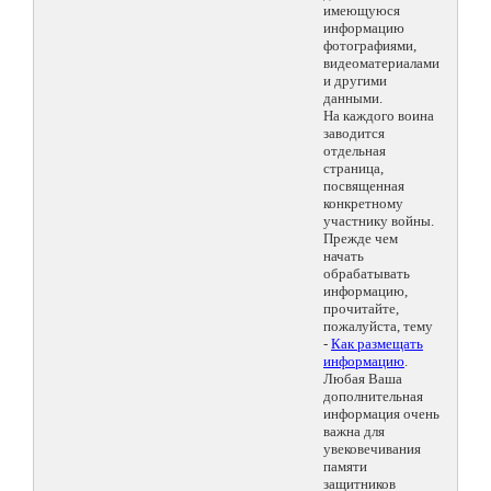
имеющуюся
информацию
фотографиями,
видеоматериалами
и другими
данными.
На каждого воина
заводится
отдельная
страница,
посвященная
конкретному
участнику войны.
Прежде чем
начать
обрабатывать
информацию,
прочитайте,
пожалуйста, тему
-
Как размещать
информацию
.
Любая Ваша
дополнительная
информация очень
важна для
увековечивания
памяти
защитников