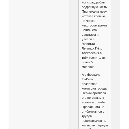
ногу, раздробив
бедренную кость.
Пролежал в лесу,
истекая кровью,
но через
некоторое время
нашли его
санитары и
увезли в
госпиталь.
Лечился Пётр
Алексеевич в
трёх госпиталях
почти 5
месяцев.
А в феврале
1945-го
врачебная
комиссия города
Перми признала
его негодным к
военной службе.
Правая нога не
сгибалась, он с
трудом
передвигался на
костылях.Вернувшись