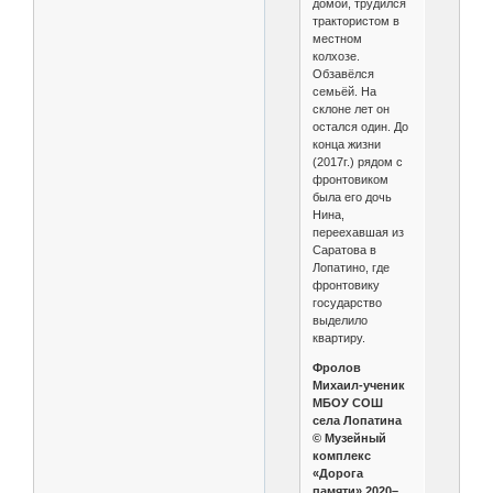
домой, трудился
трактористом в
местном
колхозе.
Обзавёлся
семьёй. На
склоне лет он
остался один. До
конца жизни
(2017г.) рядом с
фронтовиком
была его дочь
Нина,
переехавшая из
Саратова в
Лопатино, где
фронтовику
государство
выделило
квартиру.
Фролов
Михаил-ученик
МБОУ СОШ
села Лопатина
© Музейный
комплекс
«Дорога
памяти» 2020–