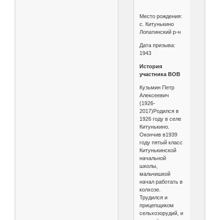
Место рождения:
с. Китунькино
Лопатинский р-н
Дата призыва:
1943
История
участника ВОВ
Кузьмин Петр
Алексеевич
(1926-
2017)Родился в
1926 году в селе
Китунькино.
Окончив в1939
году пятый класс
Китунькинской
начальной
школы,
мальчишкой
начал работать в
колхозе.
Трудился и
прицепщиком
сельхозорудий, и