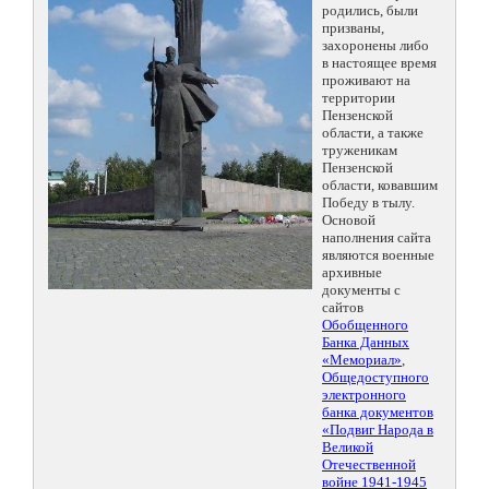
родились, были
призваны,
захоронены либо
в настоящее время
проживают на
территории
Пензенской
области, а также
труженикам
Пензенской
области, ковавшим
Победу в тылу.
Основой
наполнения сайта
являются военные
архивные
документы с
сайтов
Обобщенного
Банка Данных
«Мемориал»
,
Общедоступного
электронного
банка документов
«Подвиг Народа в
Великой
Отечественной
войне 1941-1945