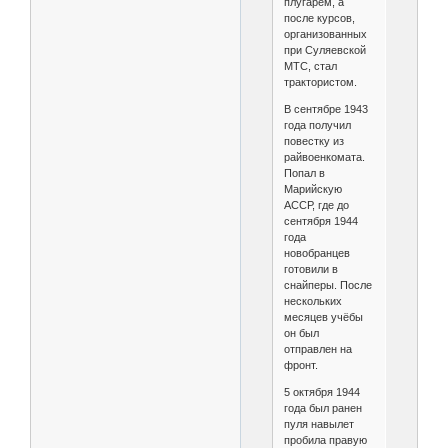
плугарём, а
после курсов,
организованных
при Суляевской
МТС, стал
трактористом.
В сентябре 1943
года получил
повестку из
райвоенкомата.
Попал в
Марийскую
АССР, где до
сентября 1944
года
новобранцев
готовили в
снайперы. После
нескольких
месяцев учёбы
он был
отправлен на
фронт.
5 октября 1944
года был ранен
пуля навылет
пробила правую