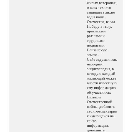
живых ветеранах,
о всех тех, кто
защищал в лихие
годы наше
Отечество, ковал
Победу в тылу,
прославлял
ратными и
трудовыми
подвигами
Пензенскую
землю.
Сайт задуман, как
народная
энциклопедия, в
которую каждый
желающий может
внести известную
ему информацию
об участниках
Великой
Отечественной
войны, добавить
свои комментарии
к имеющейся на
сайте
информации,
дополнить