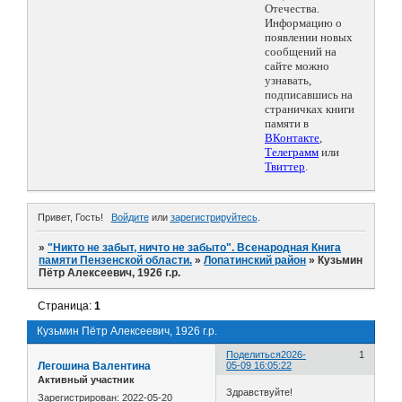
Отечества.
Информацию о
появлении новых
сообщений на
сайте можно
узнавать,
подписавшись на
страничках книги
памяти в
ВКонтакте
,
Телеграмм
или
Твиттер
.
Привет, Гость!
Войдите
или
зарегистрируйтесь
.
»
"Никто не забыт, ничто не забыто". Всенародная Книга
памяти Пензенской области.
»
Лопатинский район
»
Кузьмин
Пётр Алексеевич, 1926 г.р.
Страница:
1
Кузьмин Пётр Алексеевич, 1926 г.р.
Поделиться
2026-
1
Легошина Валентина
05-09 16:05:22
Активный участник
Здравствуйте!
Зарегистрирован
: 2022-05-20