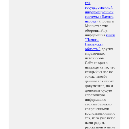
гг.»
,
государственной
информационной
системы «Память
народа»
(проекты
Министерства
обороны РФ),
информация
книги
"Память.
Пензенская
область."
, других
справочных
источников.
Сайт создан в
надежде на то, что
каждый из нас не
только внесёт
данные архивных
документов, но и
дополнит сухую
справочную
информацию
своими бережно
сохраненными
воспоминаниями о
тех, кого уже нет с
нами рядом,
рассказами о ныне