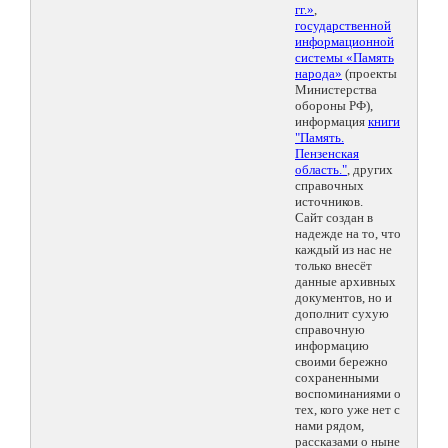
гг.»
,
государственной
информационной
системы «Память
народа»
(проекты
Министерства
обороны РФ),
информация
книги
"Память.
Пензенская
область."
, других
справочных
источников.
Сайт создан в
надежде на то, что
каждый из нас не
только внесёт
данные архивных
документов, но и
дополнит сухую
справочную
информацию
своими бережно
сохраненными
воспоминаниями о
тех, кого уже нет с
нами рядом,
рассказами о ныне