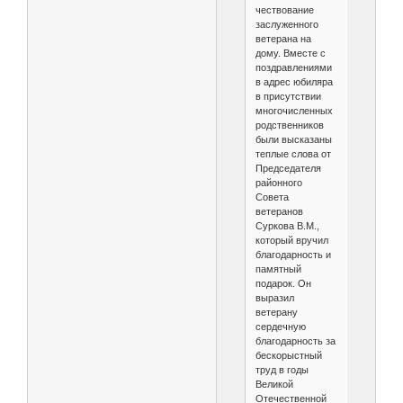
чествование
заслуженного
ветерана на
дому. Вместе с
поздравлениями
в адрес юбиляра
в присутствии
многочисленных
родственников
были высказаны
теплые слова от
Председателя
районного
Совета
ветеранов
Суркова В.М.,
который вручил
благодарность и
памятный
подарок. Он
выразил
ветерану
сердечную
благодарность за
бескорыстный
труд в годы
Великой
Отечественной