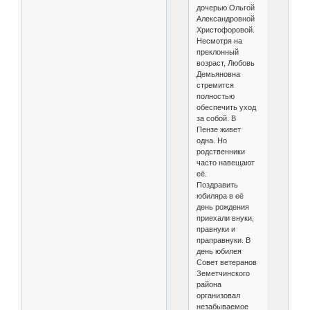
дочерью Ольгой
Александровной
Христофоровой.
Несмотря на
преклонный
возраст, Любовь
Демьяновна
стремится
полностью
обеспечить уход
за собой. В
Пензе живет
одна. Но
родственники
часто навещают
её.
Поздравить
юбиляра в её
день рождения
приехали внуки,
правнуки и
праправнуки. В
день юбилея
Совет ветеранов
Земетчинского
района
организовал
незабываемое