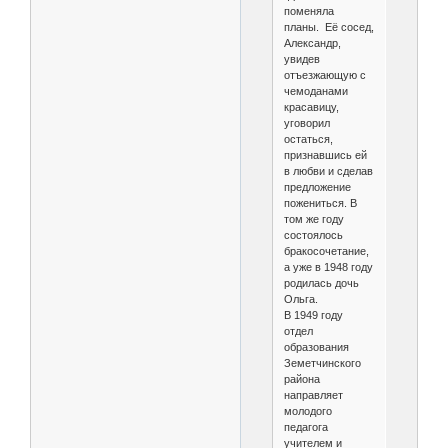
поменяла
планы. Её сосед,
Александр,
увидев
отъезжающую с
чемоданами
красавицу,
уговорил
остаться,
признавшись ей
в любви и сделав
предложение
пожениться. В
том же году
состоялось
бракосочетание,
а уже в 1948 году
родилась дочь
Ольга.
В 1949 году
отдел
образования
Земетчинского
района
направляет
молодого
педагога
учителем и