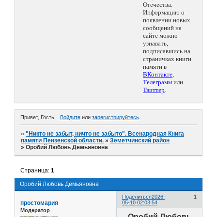
Отечества.
Информацию о
появлении новых
сообщений на
сайте можно
узнавать,
подписавшись на
страничках книги
памяти в
ВКонтакте
,
Телеграмм
или
Твиттер
.
Привет, Гость!
Войдите
или
зарегистрируйтесь
.
»
"Никто не забыт, ничто не забыто". Всенародная Книга
памяти Пензенской области.
»
Земетчинский район
»
Оробий Любовь Демьяновна
Страница:
1
Оробий Любовь Демьяновна
Поделиться
2026-
1
простомария
05-10 02:03:54
Модератор
Оробий Любовь