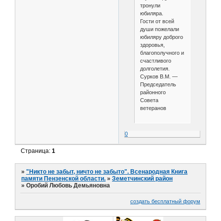
тронули
юбиляра.
Гости от всей
души пожелали
юбиляру доброго
здоровья,
благополучного и
счастливого
долголетия.
Сурков В.М. —
Председатель
районного
Совета
ветеранов
0
Страница:
1
»
"Никто не забыт, ничто не забыто". Всенародная Книга
памяти Пензенской области.
»
Земетчинский район
»
Оробий Любовь Демьяновна
создать бесплатный форум