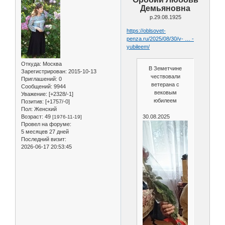
Демьяновна
р.29.08.1925
https://oblsovet-
penza.ru/2025/08/30/v- … -
yubileem/
Откуда:
Москва
В Земетчине
Зарегистрирован
: 2015-10-13
чествовали
Приглашений:
0
ветерана с
Сообщений:
9944
вековым
Уважение:
[+2328/-1]
юбилеем
Позитив:
[+1757/-0]
Пол:
Женский
Возраст:
49
30.08.2025
[1976-11-19]
Провел на форуме:
5 месяцев 27 дней
Последний визит:
2026-06-17 20:53:45