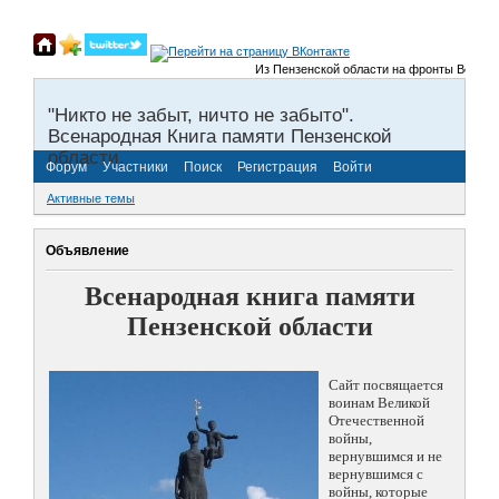
Из Пензенской области на фронты Великой От
"Никто не забыт, ничто не забыто".
Всенародная Книга памяти Пензенской
области.
Форум
Участники
Поиск
Регистрация
Войти
Активные темы
Объявление
Всенародная книга памяти
Пензенской области
Сайт посвящается
воинам Великой
Отечественной
войны,
вернувшимся и не
вернувшимся с
войны, которые