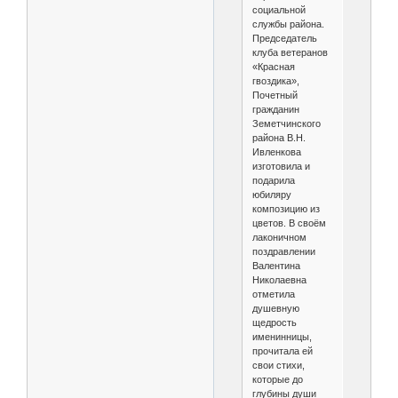
социальной
службы района.
Председатель
клуба ветеранов
«Красная
гвоздика»,
Почетный
гражданин
Земетчинского
района В.Н.
Ивленкова
изготовила и
подарила
юбиляру
композицию из
цветов. В своём
лаконичном
поздравлении
Валентина
Николаевна
отметила
душевную
щедрость
именинницы,
прочитала ей
свои стихи,
которые до
глубины души