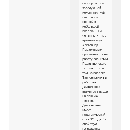
одновременно
заведующей
некомплектной
начальной
школой в
небольшой
поселок 10-й
Октябрь. К тому
времени муж
Александр
Парамонович
приглашается на
работу лесничим
Подвышенского
лесничества в
том же поселке.
Там они живут и
работают
длительное
время до выхода
на пенсию.
Любовь
Демьяновна
имеет
педагогический
стаж 32 года. За
свой труд
награждена