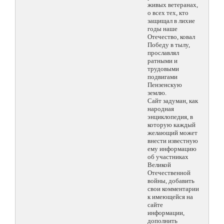
живых ветеранах,
о всех тех, кто
защищал в лихие
годы наше
Отечество, ковал
Победу в тылу,
прославлял
ратными и
трудовыми
подвигами
Пензенскую
землю.
Сайт задуман, как
народная
энциклопедия, в
которую каждый
желающий может
внести известную
ему информацию
об участниках
Великой
Отечественной
войны, добавить
свои комментарии
к имеющейся на
сайте
информации,
дополнить