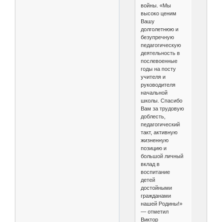
войны. «Мы
высоко ценим
Вашу
долголетнюю и
безупречную
педагогическую
деятельность в
послевоенные
годы на посту
учителя и
руководителя
начальной
школы. Спасибо
Вам за трудовую
доблесть,
педагогический
такт, активную
жизненную
позицию и
большой личный
вклад в
воспитание
детей
достойными
гражданами
нашей Родины!»
— отметил
Виктор