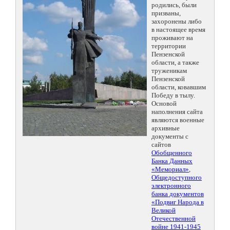
родились, были
призваны,
захоронены либо
в настоящее время
проживают на
территории
Пензенской
области, а также
труженикам
Пензенской
области, ковавшим
Победу в тылу.
Основой
наполнения сайта
являются военные
архивные
документы с
сайтов
Обобщенного
Банка Данных
«Мемориал»
,
Общедоступного
электронного
банка документов
«Подвиг Народа в
Великой
Отечественной
войне 1941-1945