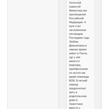
Почетной
грамотой
Министерства
просвещения
Российской
Федерации. А
муж стал
заслуженным
лесоводом.
Последние годы
Любовь
Демьяновна в
зимнее время
живет в Пензе,
где у неё
имеется
квартира,
приобретенная
по льготе как
вдове инвалида
ВОВ. В летний
период
предпочитает
жить в
родительском
доме в
Земетчине
вместе с