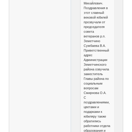
Михайлович.
Поздравления в
этот славный
вековой юбилей
прозвучали от
председателя
совета
ветеранов р.п.
Земетчино
Сумбаева В.А.
Приветственный
адрес
Администрации
Земетчинского
района озвучила
заместитель
Главы района по
социальным
вопросам
Смирнова О.А.
С
поздравлениями,
цветами и
подарками к
юбиляру также
обратились
работники отдела
образования и