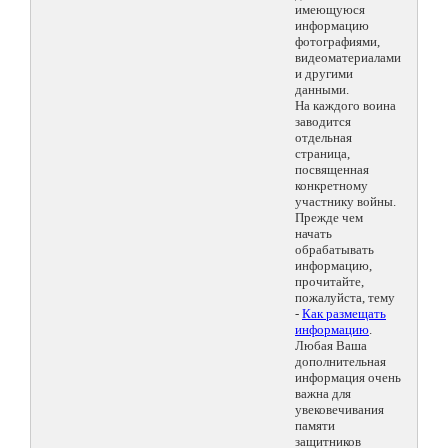
имеющуюся
информацию
фотографиями,
видеоматериалами
и другими
данными.
На каждого воина
заводится
отдельная
страница,
посвященная
конкретному
участнику войны.
Прежде чем
начать
обрабатывать
информацию,
прочитайте,
пожалуйста, тему
-
Как размещать
информацию
.
Любая Ваша
дополнительная
информация очень
важна для
увековечивания
памяти
защитников