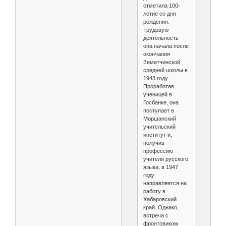
отметила 100-
летие со дня
рождения.
Трудовую
деятельность
она начала после
окончания
Земетчинской
средней школы в
1943 году.
Проработав
ученицей в
Госбанке, она
поступает в
Моршанский
учительский
институт и,
получив
профессию
учителя русского
языка, в 1947
году
направляется на
работу в
Хабаровский
край. Однако,
встреча с
фронтовиком