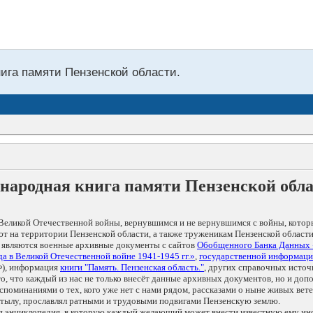
нига памяти Пензенской области.
народная книга памяти Пензенской обл
Великой Отечественной войны, вернувшимся и не вернувшимся с войны, котор
т на территории Пензенской области, а также труженикам Пензенской области
 являются военные архивные документы с сайтов
Обобщенного Банка Данных
а в Великой Отечественной войне 1941-1945 гг.»
,
государственной информаци
), информация
книги "Память. Пензенская область."
, других справочных источ
 то, что каждый из нас не только внесёт данные архивных документов, но и 
оминаниями о тех, кого уже нет с нами рядом, рассказами о ныне живых ветер
в тылу, прославлял ратными и трудовыми подвигами Пензенскую землю.
ая энциклопедия, в которую каждый желающий может внести известную ему и