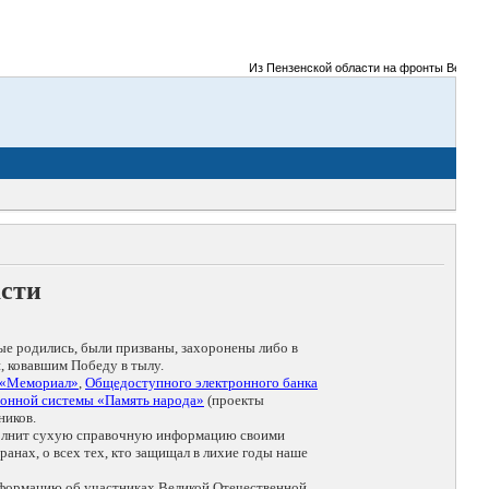
Из Пензенской области на фронты Великой Отече
асти
ые родились, были призваны, захоронены либо в
, ковавшим Победу в тылу.
 «Мемориал»
,
Общедоступного электронного банка
онной системы «Память народа»
(проекты
ников.
дополнит сухую справочную информацию своими
анах, о всех тех, кто защищал в лихие годы наше
нформацию об участниках Великой Отечественной