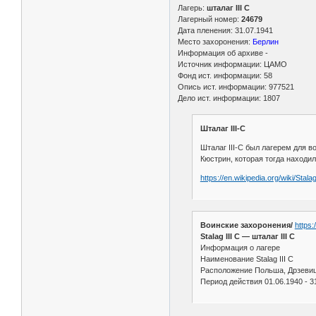
Лагерь:
шталаг III C
Лагерный номер:
24679
Дата пленения: 31.07.1941
Место захоронения:
Берлин
Информация об архиве -
Источник информации: ЦАМО
Фонд ист. информации: 58
Опись ист. информации: 977521
Дело ист. информации: 1807
Шталаг III-C
Шталаг III-C был лагерем для 
Кюстрин, которая тогда находи
https://en.wikipedia.org/wiki/Stala
Воинские захоронения/
https
Stalag III C — шталаг III C
Информация о лагере
Наименование Stalag III C
Расположение Польша, Дрзевиц
Период действия 01.06.1940 - 3