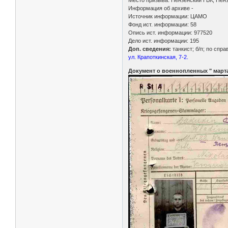
Информация об архиве -
Источник информации: ЦАМО
Фонд ист. информации: 58
Опись ист. информации: 977520
Дело ист. информации: 195
Доп. сведения:
танкист; б/п; по спр
ул. Крапоткинская, 7-2.
Документ о военнопленных " марта