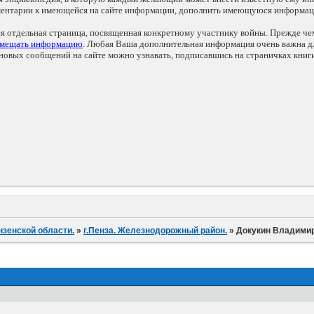
мментарии к имеющейся на сайте информации, дополнить имеющуюся информа
ся отдельная страница, посвященная конкретному участнику войны. Прежде ч
змещать информацию
. Любая Ваша дополнительная информация очень важна дл
овых сообщений на сайте можно узнавать, подписавшись на страничках книг
нзенской области.
»
г.Пенза. Железнодорожный район.
»
Докукин Владими