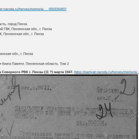
yat-naroda.ru/heroes/memoria … 050335497/
сть, город Пенза
 ГВК, Пензенская обл., г. Пенза
, Пензенская обл., г. Пенза
нская обл., г. Пенза
 Книга Памяти. Пензенская область. Том 2
еверного РВК г. Пензы (11 ?) марта 1947.
https://pamyat-naroda.ru/heroes/memoria