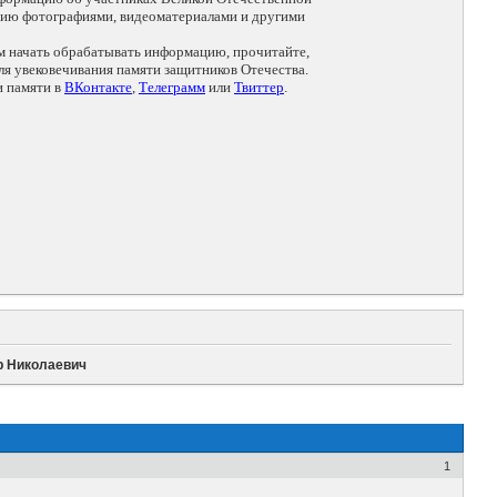
цию фотографиями, видеоматериалами и другими
ем начать обрабатывать информацию, прочитайте,
я увековечивания памяти защитников Отечества.
и памяти в
ВКонтакте
,
Телеграмм
или
Твиттер
.
р Николаевич
1