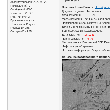
Здравствуйте!
Зарегистрирован
: 2022-05-20
Приглашений:
0
Печатная Книга Памяти.
https://pam
Сообщений:
8500
Докукин Владимир Николаевич
Уважение:
[+119/-0]
Дата рождения: __.__.1921
Позитив:
[+0/-1]
Место рождения: РФ, Пензенская обла
Провел на форуме:
Наименование военкомата: Пензенский
10 месяцев 13 дней
Дата и место призыва: Пензенский ГВК
Последний визит:
Воинское звание: красноармеец
Сегодня 00:42:45
Дата выбытия: __.
08.1941
Причина выбытия:
погиб
Место призыва: Пензенский ГВК, Пензе
Информация об архиве -
Источник информации: Всероссийская
Донесение послевоенного периода С