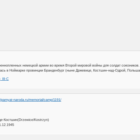
военнопленных немецкой армии во время Второй мировой войны для солдат союзников.
лась в Ноймарке провинции Бранденбург (ныне Држевице, Костшин-над-Одрой, Польша),
g_III-C
://pamyat-naroda.ru/memorial/camp/1191/
е-Костшин(Drzewice/Kostrzyn)
1.12.1945