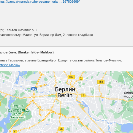
ttps://pamyat-naroda.ru/heroes/memoria … 167802669/
рг, Тельтов Флэминг р-н
ланкенфельде-Малов, ул. Берлинер Дам, 2, лесное кладбище
ов (нем. Blankenfelde- Mahlow)
 в Германии, в земле Бранденбург. Входит в состав района Тельтов-Флеминг.
kenfelde-Mahlow