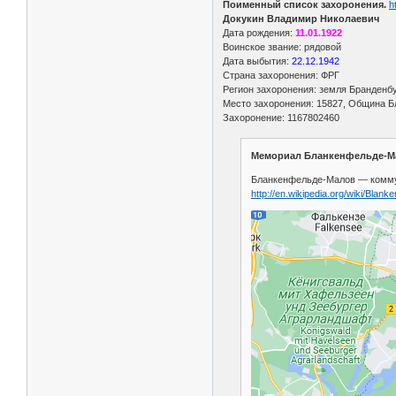
Поименный список захоронения.
h
Докукин Владимир Николаевич
Дата рождения:
11.01.1922
Воинское звание: рядовой
Дата выбытия:
22.12.1942
Страна захоронения: ФРГ
Регион захоронения: земля Бранденбу
Место захоронения: 15827, Община Б
Захоронение: 1167802460
Мемориал Бланкенфельде-Мал
Бланкенфельде-Малов — коммуна
http://en.wikipedia.org/wiki/Blan