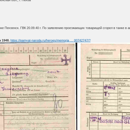
авке Пензенск. ГВК 20.09.40 г. По заявлению проезжающих товарищей сгорел в танке в а
 1948.
https://pamyat-naroda.ru/heroes/memoria … 00742747/?