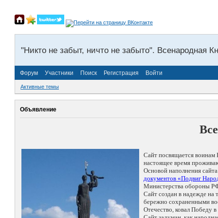
"Никто не забыт, ничто не забыто". Всенародная К
Форум
Участники
Поиск
Регистрация
Войти
Активные темы
Объявление
Все
Сайт посвящается воинам 
настоящее время проживаю
Основой наполнения сайта
документов «Подвиг Народ
Министерства обороны РФ
Сайт создан в надежде на
бережно сохраненными восп
Отечество, ковал Победу 
Сайт задуман, как народн