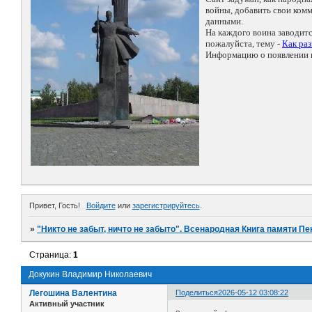
войны, добавить свои ко
данными.
На каждого воина заводит
пожалуйста, тему -
Как ра
Информацию о появлении н
Привет, Гость!
Войдите
или
зарегистрируйтесь
.
»
"Никто не забыт, ничто не забыто". Всенародная Книга памяти Пе
Страница:
1
Докукин Владимир Николаевич
Легошина Валентина
Поделиться
2026-05-12 03:08:22
Активный участник