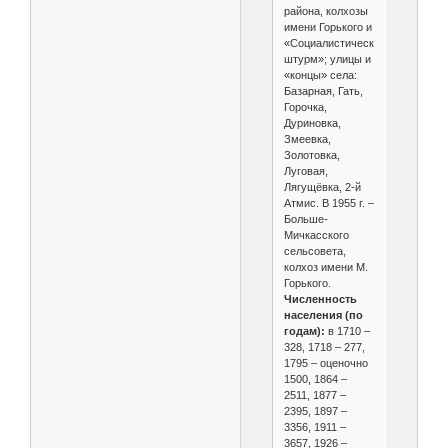
района, колхозы
имени Горького и
«Социалистический
штурм»; улицы и
«концы» села:
Базарная, Гать,
Горочка,
Дуриновка,
Змеевка,
Золотовка,
Луговая,
Лягущёвка, 2-й
Атмис. В 1955 г. –
Больше-
Мичкасского
сельсовета,
колхоз имени М.
Горького.
Численность
населения (по
годам):
в 1710 –
328, 1718 – 277,
1795 – оценочно
1500, 1864 –
2511, 1877 –
2395, 1897 –
3356, 1911 –
3657, 1926 –