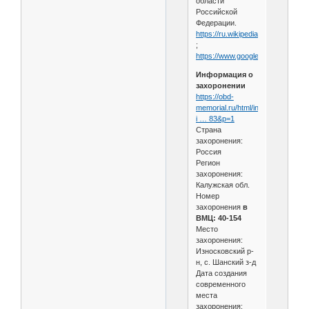
области
Российской
Федерации.
https://ru.wikipedia.org/wiki....Eд
;
https://www.google.ru/maps....59
Информация о
захоронении
https://obd-
memorial.ru/html/info.htm?
i … 83&p=1
Страна
захоронения:
Россия
Регион
захоронения:
Калужская обл.
Номер
захоронения
в
ВМЦ: 40-154
Место
захоронения:
Износковский р-
н, с. Шанский з-д
Дата создания
современного
места
захоронения: