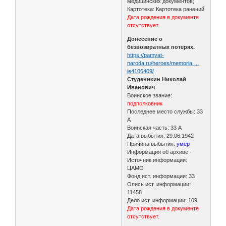
медицинских документов)
Картотека: Картотека ранений
Дата рождения в документе
отсутствует.
Донесение о
безвозвратных потерях.
https://pamyat-
naroda.ru/heroes/memoria …
ie4106409/
Студеникин Николай
Иванович
Воинское звание:
подполковник
Последнее место службы: 33
А
Воинская часть: 33 А
Дата выбытия: 29.06.1942
Причина выбытия:
умер
Информация об архиве -
Источник информации:
ЦАМО
Фонд ист. информации: 33
Опись ист. информации:
11458
Дело ист. информации: 109
Дата рождения в документе
отсутствует.