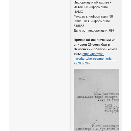
Информация об архиве -
Источник информации:
ЦАМО
Фонд ист. информации: 58
Опись ист. информации:
818883
Дело ист. информации: 697
Приказ об исключении из
списков 26 сентября в
Пензенский облвоенкомат
1942.
https://pamyat-
naroda.ru/heroes/memoria …
z77852799/