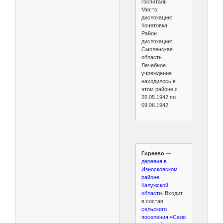
госпиталь
Место
дислокации:
Кочетовка
Район
дислокации:
Смоленская
область
Лечебное
учреждение
находилось в
этом районе с
25.05.1942 по
09.06.1942
Гиреево
—
деревня в
Износковском
районе
Калужской
области.
Входит
в состав
сельского
поселения «Село