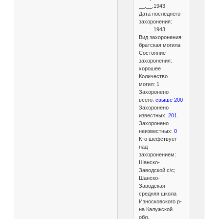
__.__.1943
Дата последнего
захоронения:
__.__.1943
Вид захоронения:
братская могила
Состояние
захоронения:
хорошее
Количество
могил: 1
Захоронено
всего:
свыше 200
Захоронено
известных:
201
Захоронено
неизвестных:
0
Кто шефствует
над
захоронением:
Шанско-
Заводской с/с;
Шанско-
Заводская
средняя школа
Износковского р-
на Калужской
обл.