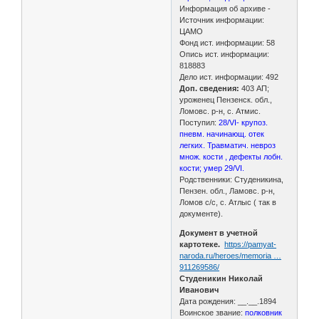
Информация об архиве -
Источник информации:
ЦАМО
Фонд ист. информации: 58
Опись ист. информации:
818883
Дело ист. информации: 492
Доп. сведения:
403 АП;
уроженец Пензенск. обл.,
Ломовс. р-н, с. Атмис.
Поступил:
28/VI- крупоз.
пневм. начинающ. отек
легких. Травматич. невроз
множ. кости , дефекты лобн.
кости; умер 29/VI.
Родственники: Студеникина,
Пензен. обл., Ламовс. р-н,
Ломов с/с, с. Атлыс ( так в
документе).
Документ в учетной
картотеке.
https://pamyat-
naroda.ru/heroes/memoria …
911269586/
Студеникин Николай
Иванович
Дата рождения: __.__.1894
Воинское звание:
полковник