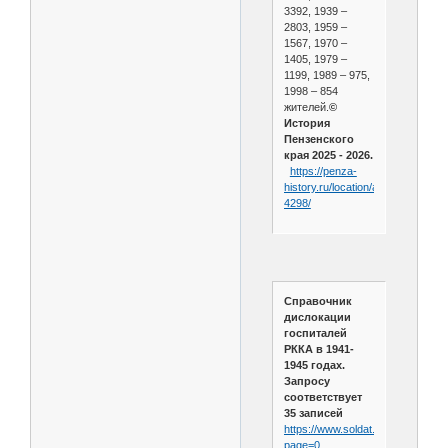
3392, 1939 –
2803, 1959 –
1567, 1970 –
1405, 1979 –
1199, 1989 – 975,
1998 – 854
жителей.
©
История
Пензенского
края 2025 - 2026.
https://penza-
history.ru/location/atmis-
4298/
Справочник
дислокации
госпиталей
РККА в 1941-
1945 годах.
Запросу
соответствует
35 записей
https://www.soldat.ru/hospital.htm
page=0