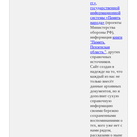
гг.»
,
государственной
информационной
системы «Память
народа»
(проекты
Министерства
обороны РФ),
информация
книги
"Память.
Пензенская
область."
, других
справочных
источников.
Сайт создан в
надежде на то, что
каждый из нас не
только внесёт
данные архивных
документов, но и
дополнит сухую
справочную
информацию
своими бережно
сохраненными
воспоминаниями о
тех, кого уже нет с
нами рядом,
рассказами о ныне