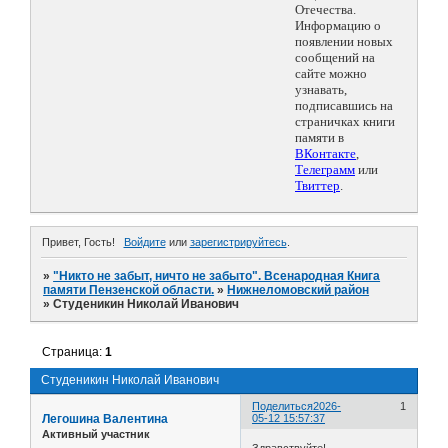
Отечества.
Информацию о
появлении новых
сообщений на
сайте можно
узнавать,
подписавшись на
страничках книги
памяти в
ВКонтакте
,
Телеграмм
или
Твиттер
.
Привет, Гость!
Войдите
или
зарегистрируйтесь
.
»
"Никто не забыт, ничто не забыто". Всенародная Книга
памяти Пензенской области.
»
Нижнеломовский район
»
Студеникин Николай Иванович
Страница:
1
Студеникин Николай Иванович
Поделиться
2026-
1
Легошина Валентина
05-12 15:57:37
Активный участник
Здравствуйте!