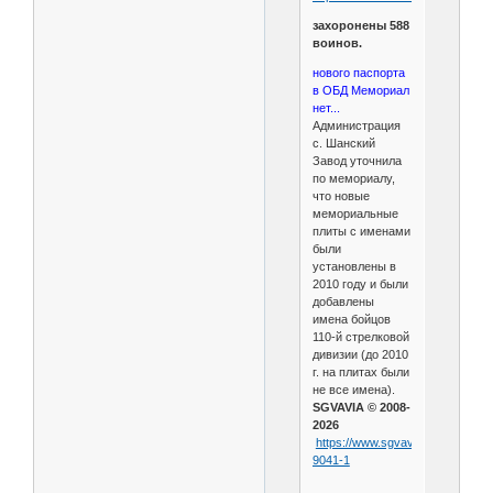
захоронены 588
воинов.
нового паспорта
в ОБД Мемориал
нет...
Администрация
с. Шанский
Завод уточнила
по мемориалу,
что новые
мемориальные
плиты с именами
были
установлены в
2010 году и были
добавлены
имена бойцов
110-й стрелковой
дивизии (до 2010
г. на плитах были
не все имена).
SGVAVIA © 2008-
2026
https://www.sgvavia.ru/forum/467
9041-1