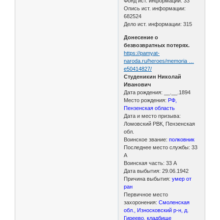
Фонд ист. информации: 33
Опись ист. информации:
682524
Дело ист. информации: 315
Донесение о
безвозвратных потерях.
https://pamyat-
naroda.ru/heroes/memoria …
e50414827/
Студеникин Николай
Иванович
Дата рождения: __.__.1894
Место рождения:
РФ,
Пензенская область
Дата и место призыва:
Ломовский РВК, Пензенская
обл.
Воинское звание:
полковник
Последнее место службы: 33
А
Воинская часть: 33 А
Дата выбытия: 29.06.1942
Причина выбытия:
умер от
ран
Первичное место
захоронения:
Смоленская
обл., Износковский р-н, д.
Гиреево, кладбище