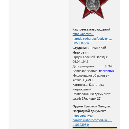
Картотека награждений
https://pamyat-
naroda.ru/heroes/podvig- …
505658799/
Студеникин Николай
Иванович
Орден Красной Звезды:
06.04.1942
Дата рождения: __.__.1894
Воинское звание:
полковник
Информация об архиве -
Архив: ЦАМО
Картотека: Картотека
награждений
Расположение документа:
шкаф 17н, ящик 27
Орден Красной Звезды.
Наградной документ
https://pamyat-
naroda.ru/heroes/podvig- …
e10123961/