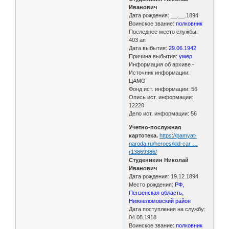
Иванович
Дата рождения: __.__.1894
Воинское звание:
полковник
Последнее место службы:
403 ап
Дата выбытия:
29.06.1942
Причина выбытия:
умер
Информация об архиве -
Источник информации:
ЦАМО
Фонд ист. информации: 56
Опись ист. информации:
12220
Дело ист. информации: 56
Учетно-послужная
картотека.
https://pamyat-
naroda.ru/heroes/kld-car …
r13869386/
Студеникин Николай
Иванович
Дата рождения: 19.12.1894
Место рождения:
РФ,
Пензенская область,
Нижнеломовский район
Дата поступления на службу:
04.08.1918
Воинское звание:
полковник