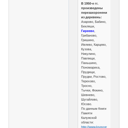
В 1950-е гг.
произведены
перезахоронения
из деревень:
Азарово, Бабино,
Бекляши,
Гиреево
,
Грибаново,
Гришино,
Ивлево, Карцево,
Кузова,
Никулино,
Павлищи,
Паньшино,
Пономариха,
Прудищи,
Прудки, Ростово,
Терехово,
Тросно,
Тычки, Фокино,
Шевнево,
Шугайлово,
Юсово.
По данным Книги
Памяти
Калужской
области:
http://www.ksovvet.narod.ru/Knig