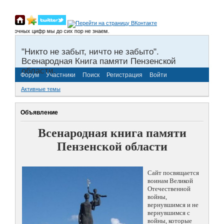
 Точных цифр мы до сих пор не знаем.
"Никто не забыт, ничто не забыто".
Всенародная Книга памяти Пензенской
области.
Форум
Участники
Поиск
Регистрация
Войти
Активные темы
Объявление
Всенародная книга памяти
Пензенской области
Сайт посвящается
воинам Великой
Отечественной
войны,
вернувшимся и не
вернувшимся с
войны, которые