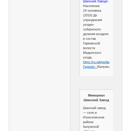
Шанский Завод».
Население:
24 человека
(2010) До
упразднения
уездно-
губернского
деления входило
в состав
Гиреевской
волости
Медынского
уезда.
https://ru.wikipedia.org/wiki/
Гиреево_
(Калужская_область)
Мемориал
Шанский Завод
Шанский завод
— село в
Износковском
районе
Калужской