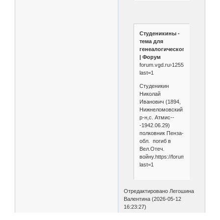
Студеникины -
тема для
генеалогического...
| Форум
forum.vgd.ru›1255/159965/?
last=1
Студеникин
Николай
Иванович (1894,
Нижнеломовский
р-н,с. Атмис--
-1942.06.29)
полковник Пенза-
обл. погиб в
Вел.Отеч.
войну.https://forum.vgd.ru/1255/
last=1
Отредактировано Легошина
Валентина (2026-05-12
16:23:27)
0