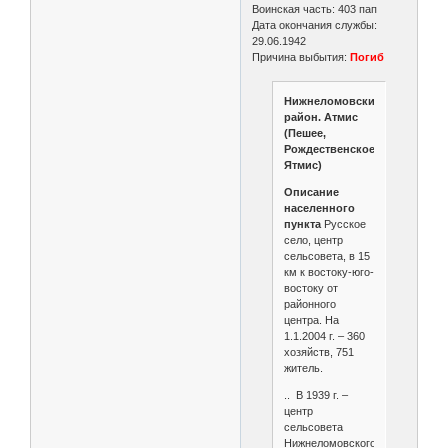
Воинская часть: 403 пап
Дата окончания службы:
29.06.1942
Причина выбытия:
Погиб
Нижнеломовский
район. Атмис
(Пешее,
Рождественское,
Ятмис)
Описание
населенного
пункта
Русское
село, центр
сельсовета, в 15
км к востоку-юго-
востоку от
районного
центра. На
1.1.2004 г. – 360
хозяйств, 751
житель.
.. В 1939 г. –
центр
сельсовета
Нижнеломовского