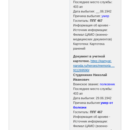
Последнее место службы:
403 ап
Дата выбытия: __.06.1942
Причина выбытия:
умер
Госпиталь:
ППГ 467
Информация об архиве -
Источник информации:
Филиал ЦАМО (военно-
медицинских документов)
Картотека: Картотека
ранений
Документ в учетной
картотеке.
https://pamyat-
naroda.ru/heroes/memoria …
911269590/
Студеникин Николай
Иванович
Воинское звание:
полковник
Последнее место службы:
403 ап
Дата выбытия: 29.06.1942
Причина выбытия:
умер от
болезни
Госпиталь:
ППГ 467
Информация об архиве -
Источник информации:
Филиал ЦАМО (военно-