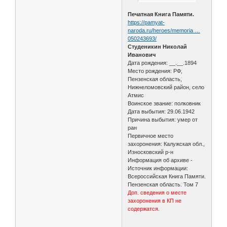
Печатная Книга Памяти.
https://pamyat-
naroda.ru/heroes/memoria …
050243693/
Студеникин Николай
Иванович
Дата рождения: __.__.1894
Место рождения: РФ,
Пензенская область,
Нижнеломовский район, село
Атмис
Воинское звание: полковник
Дата выбытия: 29.06.1942
Причина выбытия: умер от
ран
Первичное место
захоронения: Калужская обл.,
Износковский р-н
Информация об архиве -
Источник информации:
Всероссийская Книга Памяти.
Пензенская область. Том 7
Доп. сведения о месте
захоронения в КП не
содержатся.