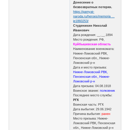
Донесение о
безвозвратных потерях.
https://pamyat-
naroda.ru/heroes/memoria …
ie1860253/
Студеникин Николай
Иванович
Дата рождения: __.__.1894
Место рождения: РФ,
Куйбышевская область
Наименование военкомата:
Нижне-Ломовский РВК,
Пензенская обл., Нижне-
Ломовский р-н
Дата и место призыва:
Нижне-Ломовский РВК,
Пензенская обл., Нижне-
Ломовский р-н
Дата призыва: 04.08.1918
Воинское звание:
полковник
Последнее место службы:
РГК
Воинская часть: РГК
Дата выбытия: 29.06.1942
Причина выбытия:
ранен
Место призыва: Нижне-
Ломовский РВК, Пензенская
обл., Нижне-Ломовский р-н