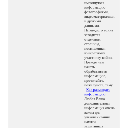
имеющуюся
информацию
фотографиями,
видеоматериалами
и другими
данными.
На каждого воина
заводится
отдельная
страница,
посвященная
конкретному
участнику войны.
Прежде чем
начать
обрабатывать
информацию,
прочитайте,
пожалуйста, тему
-
Как размещать
информацию
.
Любая Ваша
дополнительная
информация очень
важна для
увековечивания
памяти
защитников