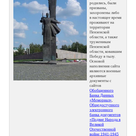
родились, были
призваны,
захоронены либо
в настоящее время
проживают на
территории
Пензенской
области, а также
труженикам
Пензенской
области, ковавшим
Победу в тылу.
Основой
наполнения сайта
являются военные
архивные
документы с
сайтов
Обобщенного
Банка Данных
«Мемориал»
,
Общедоступного
электронного
банка документов
«Подвиг Народа в
Великой
Отечественной
войне 1941-1945