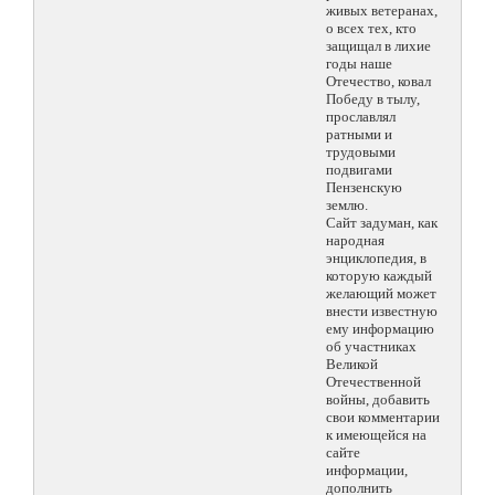
живых ветеранах,
о всех тех, кто
защищал в лихие
годы наше
Отечество, ковал
Победу в тылу,
прославлял
ратными и
трудовыми
подвигами
Пензенскую
землю.
Сайт задуман, как
народная
энциклопедия, в
которую каждый
желающий может
внести известную
ему информацию
об участниках
Великой
Отечественной
войны, добавить
свои комментарии
к имеющейся на
сайте
информации,
дополнить