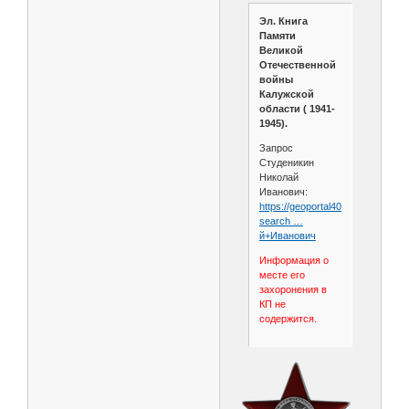
Эл. Книга
Памяти
Великой
Отечественной
войны
Калужской
области ( 1941-
1945).
Запрос
Студеникин
Николай
Иванович:
https://geoportal40.ru/memorial/?
search …
й+Иванович
Информация о
месте его
захоронения в
КП не
содержится.