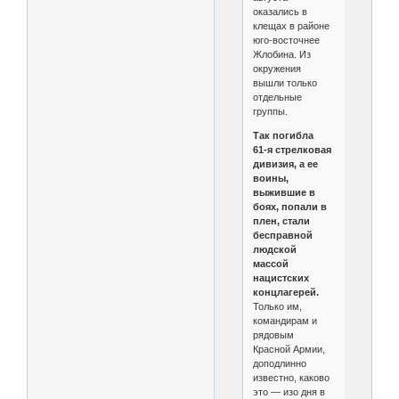
оказались в
клещах в районе
юго-восточнее
Жлобина. Из
окружения
вышли только
отдельные
группы.
Так погибла
61‑я стрелковая
дивизия, а ее
воины,
выжившие в
боях, попали в
плен, стали
бесправной
людской
массой
нацистских
концлагерей.
Только им,
командирам и
рядовым
Красной Армии,
доподлинно
известно, каково
это — изо дня в