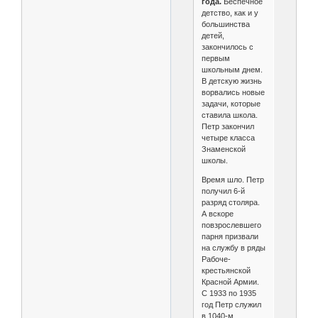
года.
Беспечное
детство, как и у
большинства
детей,
закончилось с
первым
школьным днем.
В детскую жизнь
ворвались новые
задачи, которые
ставила школа.
Петр закончил
четыре класса
Знаменской
школы.
Время шло. Петр
получил 6-й
разряд столяра.
А вскоре
повзрослевшего
парня призвали
на службу в ряды
Рабоче-
крестьянской
Красной Армии.
С 1933 по 1935
год Петр служил
в 1040‑м