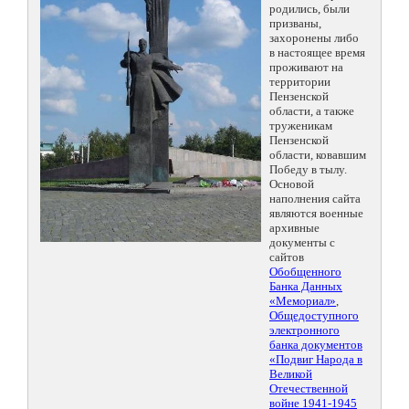
родились, были
призваны,
захоронены либо
в настоящее время
проживают на
территории
Пензенской
области, а также
труженикам
Пензенской
области, ковавшим
Победу в тылу.
Основой
наполнения сайта
являются военные
архивные
документы с
сайтов
Обобщенного
Банка Данных
«Мемориал»
,
Общедоступного
электронного
банка документов
«Подвиг Народа в
Великой
Отечественной
войне 1941-1945