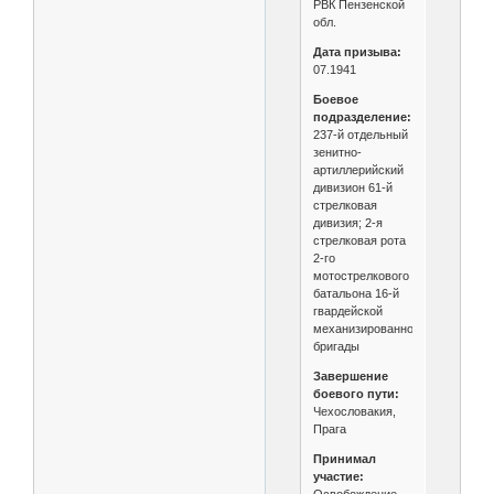
РВК Пензенской
обл.
Дата призыва:
07.1941
Боевое
подразделение:
237‑й отдельный
зенитно-
артиллерийский
дивизион 61‑й
стрелковая
дивизия; 2‑я
стрелковая рота
2‑го
мотострелкового
батальона 16‑й
гвардейской
механизированной
бригады
Завершение
боевого пути:
Чехословакия,
Прага
Принимал
участие: