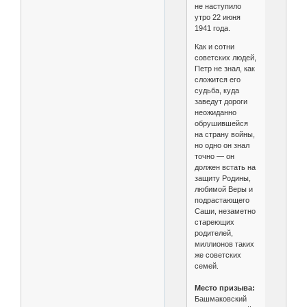
не наступило
утро 22 июня
1941 года.
Как и сотни
советских людей,
Петр не знал, как
сложится его
судьба, куда
заведут дороги
неожиданно
обрушившейся
на страну войны,
но одно он знал
точно — он
должен встать на
защиту Родины,
любимой Веры и
подрастающего
Саши, незаметно
стареющих
родителей,
миллионов таких
же советских
семей.
Место призыва:
Башмаковский