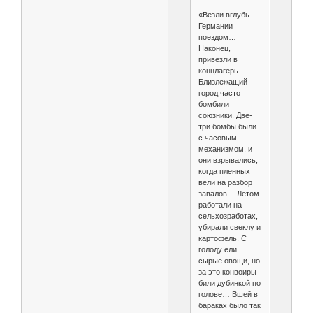
«Везли вглубь
Германии
поездом…
Наконец,
привезли в
концлагерь…
Близлежащий
город часто
бомбили
союзники. Две-
три бомбы были
с часовым
механизмом, и
они взрывались,
когда пленных
вели на разбор
завалов… Летом
работали на
сельхозработах,
убирали свеклу и
картофель. С
голоду ели
сырые овощи, но
за это конвоиры
били дубинкой по
голове… Вшей в
бараках было так