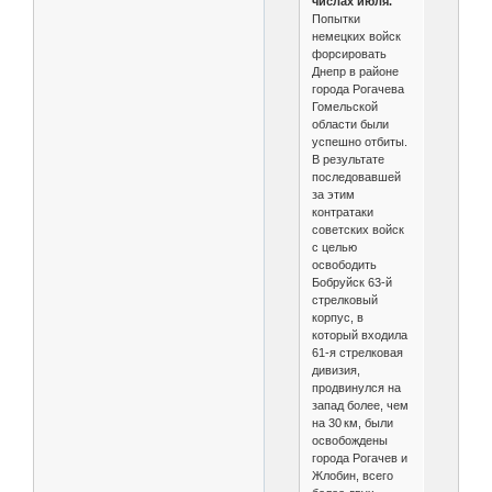
числах июля.
Попытки
немецких войск
форсировать
Днепр в районе
города Рогачева
Гомельской
области были
успешно отбиты.
В результате
последовавшей
за этим
контратаки
советских войск
с целью
освободить
Бобруйск 63‑й
стрелковый
корпус, в
который входила
61‑я стрелковая
дивизия,
продвинулся на
запад более, чем
на 30 км, были
освобождены
города Рогачев и
Жлобин, всего