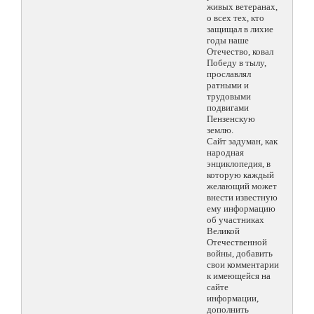
живых ветеранах,
о всех тех, кто
защищал в лихие
годы наше
Отечество, ковал
Победу в тылу,
прославлял
ратными и
трудовыми
подвигами
Пензенскую
землю.
Сайт задуман, как
народная
энциклопедия, в
которую каждый
желающий может
внести известную
ему информацию
об участниках
Великой
Отечественной
войны, добавить
свои комментарии
к имеющейся на
сайте
информации,
дополнить