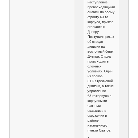
наступление
превосходящими
силами по всему
фронту 63‑го
корпуса, прижав
его части к
Днепру.
Поступил приказ
об отводе
дивизии на
восточный берег
Днепра. Отход
происходил в
сложных
условиях. Один
из полков
61‑й стрелковой
дивизии, а также
управление
63‑го корпуса с
корпусными
частями
оказались в
окружении в
районе
населенного
пункта Святое.