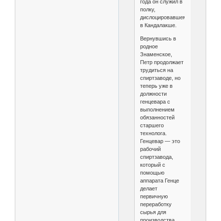
года он служил в
полку,
дислоцировавшемся
в Кандалакше.
Вернувшись в
родное
Знаменское,
Петр продолжает
трудиться на
спиртзаводе, но
теперь уже в
должности
генцевара с
выполнением
обязанностей
старшего
технолога.
Генцевар — это
рабочий
спиртзавода,
который с
помощью
аппарата Генце
делает
первичную
переработку
сырья для
производства