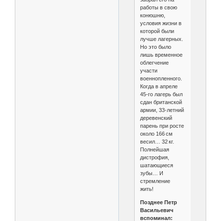
работы в свою
конюшню,
условия жизни в
которой были
лучше лагерных.
Но это было
лишь временное
облегчение
участи
военнопленного.
Когда в апреле
45‑го лагерь был
сдан британской
армии, 33‑летний
деревенский
парень при росте
около 166 см
весил… 32 кг.
Полнейшая
дистрофия,
шатающиеся
зубы… И
стремление
жить!
Позднее Петр
Васильевич
вспоминал: