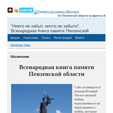
Из Пензенской области на фронты Великой Оте
"Никто не забыт, ничто не забыто".
Всенародная Книга памяти Пензенской
области.
Форум
Участники
Поиск
Регистрация
Войти
Активные темы
Объявление
Всенародная книга памяти
Пензенской области
Сайт посвящается
воинам Великой
Отечественной
войны,
вернувшимся и не
вернувшимся с
войны, которые