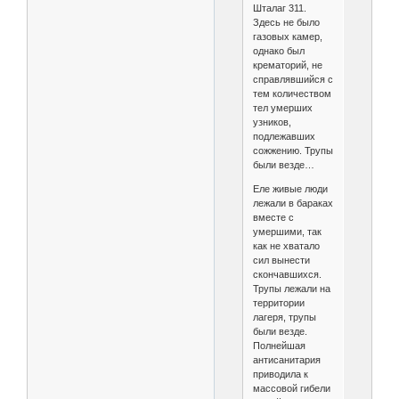
Шталаг 311.
Здесь не было
газовых камер,
однако был
крематорий, не
справлявшийся с
тем количеством
тел умерших
узников,
подлежавших
сожжению. Трупы
были везде…
Еле живые люди
лежали в бараках
вместе с
умершими, так
как не хватало
сил вынести
скончавшихся.
Трупы лежали на
территории
лагеря, трупы
были везде.
Полнейшая
антисанитария
приводила к
массовой гибели