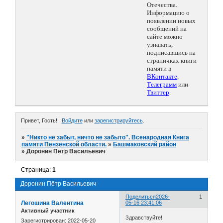
Отечества.
Информацию о
появлении новых
сообщений на
сайте можно
узнавать,
подписавшись на
страничках книги
памяти в
ВКонтакте
,
Телеграмм
или
Твиттер
.
Привет, Гость!
Войдите
или
зарегистрируйтесь
.
»
"Никто не забыт, ничто не забыто". Всенародная Книга
памяти Пензенской области.
»
Башмаковский район
»
Доронин Пётр Васильевич
Страница:
1
Доронин Пётр Васильевич
Поделиться
2026-
1
Легошина Валентина
05-16 23:41:06
Активный участник
Здравствуйте!
Зарегистрирован
: 2022-05-20