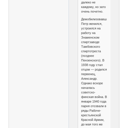
далеко не
каждому, но зато
очень почетно.
Демобилизовавшись,
Петр женился,
устроился на
работу на
Знаменском
спиртзаводе
Тамбовского
спиртотреста
(позднее
Пензенского). В
1938 году стал
отцом — родился
первенец,
Александр.
Однако вскоре
началась
советско-
финская война. В
январе 1940 года
парня отозвали в
ряды Рабоче-
крестьянской
Красной Армии,
до мая того же