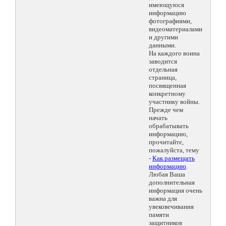
имеющуюся
информацию
фотографиями,
видеоматериалами
и другими
данными.
На каждого воина
заводится
отдельная
страница,
посвященная
конкретному
участнику войны.
Прежде чем
начать
обрабатывать
информацию,
прочитайте,
пожалуйста, тему
-
Как размещать
информацию
.
Любая Ваша
дополнительная
информация очень
важна для
увековечивания
памяти
защитников