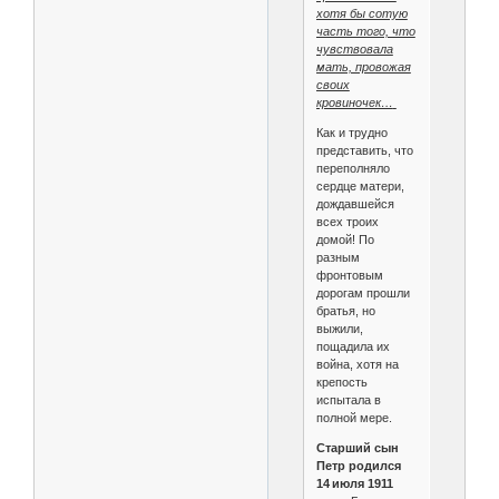
хотя бы сотую
часть того, что
чувствовала
мать, провожая
своих
кровиночек…
Как и трудно
представить, что
переполняло
сердце матери,
дождавшейся
всех троих
домой! По
разным
фронтовым
дорогам прошли
братья, но
выжили,
пощадила их
война, хотя на
крепость
испытала в
полной мере.
Старший сын
Петр родился
14 июля 1911