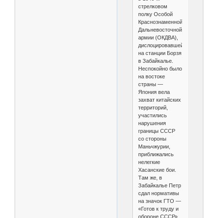
стрелковом
полку Особой
Краснознаменной
Дальневосточной
армии (ОКДВА),
дислоцировавшейся
на станции Борзя
в Забайкалье.
Неспокойно было
на востоке
страны —
Япония вела
захват китайских
территорий,
участились
нарушения
границы СССР
со стороны
Маньчжурии,
приближались
нелегкие
Хасанские бои.
Там же, в
Забайкалье Петр
сдал нормативы
на значок ГТО —
«Готов к труду и
обороне СССР».