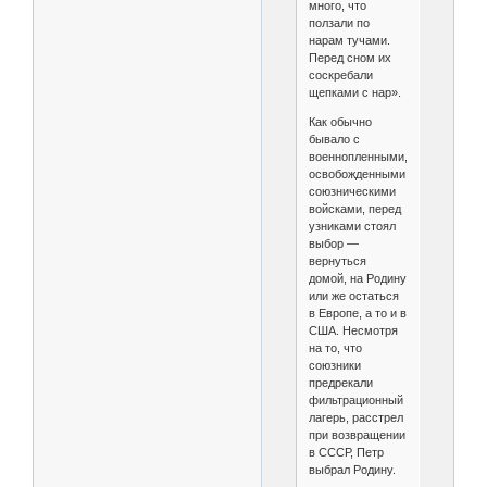
много, что
ползали по
нарам тучами.
Перед сном их
соскребали
щепками с нар».
Как обычно
бывало с
военнопленными,
освобожденными
союзническими
войсками, перед
узниками стоял
выбор —
вернуться
домой, на Родину
или же остаться
в Европе, а то и в
США. Несмотря
на то, что
союзники
предрекали
фильтрационный
лагерь, расстрел
при возвращении
в СССР, Петр
выбрал Родину.