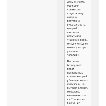
день ощущать
бессилие
советского
солдата, над
которым
постоянно
витала смерть,
который
ежедневно
испытывал
унижение, побои,
голод и холод, на
глазах у которого
умирали
товарищи.
Бессилие
безоружного
перед
ненавистным
врагом, который
убивал не только
физически, но
пытался сломить
морально,
напоминая, что
«у Советского
Союза нет