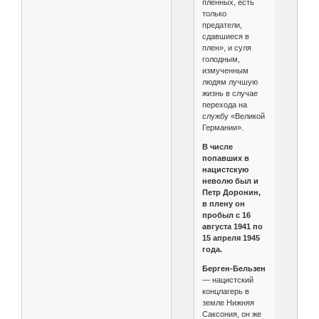
пленных, есть
только
предатели,
сдавшиеся в
плен», и суля
голодным,
измученным
людям лучшую
жизнь в случае
перехода на
службу «Великой
Германии».
В числе
попавших в
нацистскую
неволю был и
Петр Доронин,
в плену он
пробыл с 16
августа 1941 по
15 апреля 1945
года.
Берген-Бельзен
— нацистский
концлагерь в
земле Нижняя
Саксония, он же