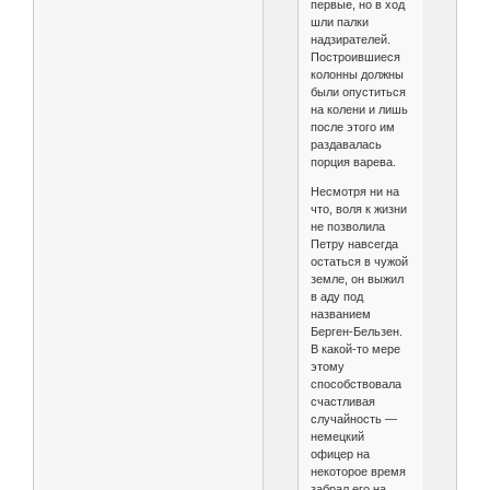
первые, но в ход
шли палки
надзирателей.
Построившиеся
колонны должны
были опуститься
на колени и лишь
после этого им
раздавалась
порция варева.
Несмотря ни на
что, воля к жизни
не позволила
Петру навсегда
остаться в чужой
земле, он выжил
в аду под
названием
Берген-Бельзен.
В какой‑то мере
этому
способствовала
счастливая
случайность —
немецкий
офицер на
некоторое время
забрал его на