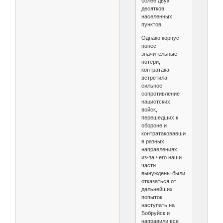
более двух
десятков
населенных
пунктов.
Однако корпус
понес
значительные
потери,
контратака
встретила
сильное
сопротивление
нацистских
войск,
перешедших к
обороне и
контратаковавших
в разных
направлениях,
из‑за чего наши
части
вынуждены были
отказаться от
дальнейших
попыток
наступать на
Бобруйск и
направили все