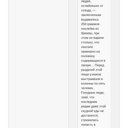
людей,
ослабевших от
голода, —
заключенным
выдавалось
250 граммов
похлебки из
брюквы, при
этом ее варили
столько, что
хватало
примерно на
половину
содержащихся в
лагере… Перед
раздачей этой
пищи узников
выстраивали в
колонны по пять
человек.
Голодные люди,
зная, что
последним
рядам даже этой
скудной еды не
достанется,
стремились
попасть в