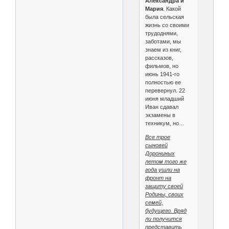
Александра и
Мария
. Какой
была сельская
жизнь со своими
трудоднями,
заботами, мы
знаем из книг,
рассказов,
фильмов, но
июнь 1941‑го
полностью ее
перевернул. 22
июня младший
Иван сдавал
экзамены в
техникум, но…
Все трое
сыновей
Дорониных
летом того же
года ушли на
фронт на
защиту своей
Родины, своих
семей,
будущего. Вряд
ли получится
представить