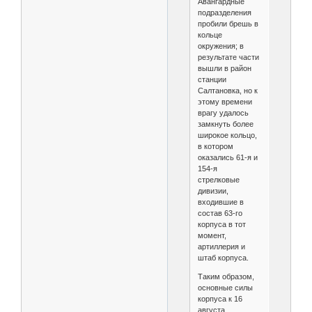
Авангардные
подразделения
пробили брешь в
кольце
окружения; в
результате части
вышли в район
станции
Салтановка, но к
этому времени
врагу удалось
замкнуть более
широкое кольцо,
в котором
оказались 61‑я и
154‑я
стрелковые
дивизии,
входившие в
состав 63‑го
корпуса в тот
момент,
артиллерия и
штаб корпуса.
Таким образом,
основные силы
корпуса к 16
августа