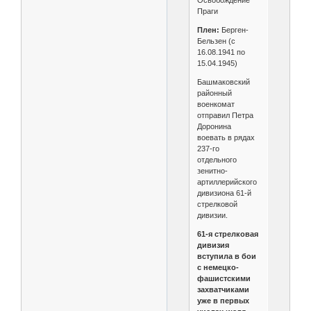
Освобождение
Праги
Плен:
Берген-
Бельзен (с
16.08.1941 по
15.04.1945)
Башмаковский
районный
военкомат
отправил Петра
Доронина
воевать в рядах
237‑го
отдельного
зенитно-
артиллерийского
дивизиона 61‑й
стрелковой
дивизии.
61‑я стрелковая
дивизия
вступила в бои
с немецко-
фашистскими
захватчиками
уже в первых