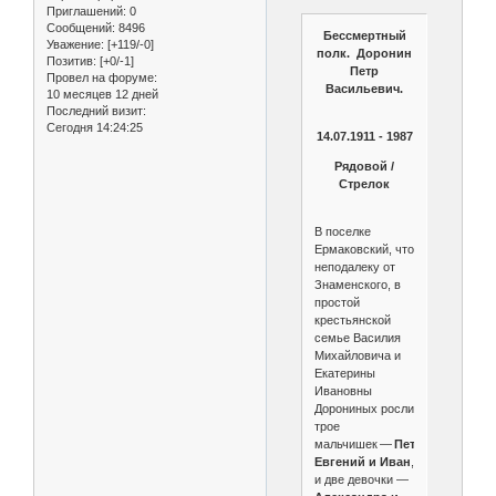
Приглашений:
0
Сообщений:
8496
Бессмертный
Уважение:
[+119/-0]
полк. Доронин
Позитив:
[+0/-1]
Петр
Провел на форуме:
Васильевич.
10 месяцев 12 дней
Последний визит:
Сегодня 14:24:25
14.07.1911 - 1987
Рядовой /
Стрелок
В поселке
Ермаковский, что
неподалеку от
Знаменского, в
простой
крестьянской
семье Василия
Михайловича и
Екатерины
Ивановны
Дорониных росли
трое
мальчишек —
Петр,
Евгений и Иван
,
и две девочки —