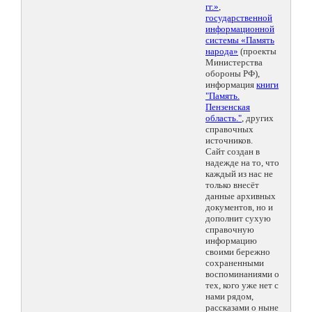
гг.»
,
государственной
информационной
системы «Память
народа»
(проекты
Министерства
обороны РФ),
информация
книги
"Память.
Пензенская
область."
, других
справочных
источников.
Сайт создан в
надежде на то, что
каждый из нас не
только внесёт
данные архивных
документов, но и
дополнит сухую
справочную
информацию
своими бережно
сохраненными
воспоминаниями о
тех, кого уже нет с
нами рядом,
рассказами о ныне