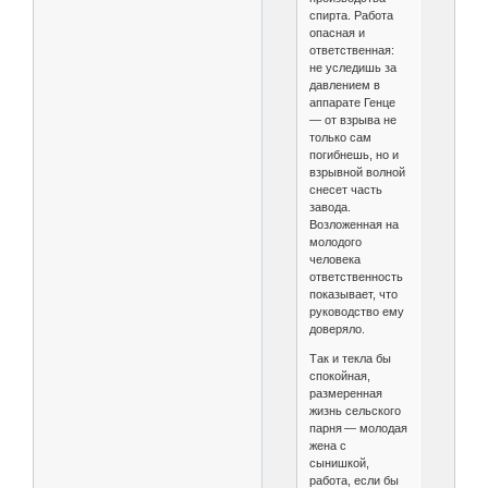
спирта. Работа
опасная и
ответственная:
не уследишь за
давлением в
аппарате Генце
— от взрыва не
только сам
погибнешь, но и
взрывной волной
снесет часть
завода.
Возложенная на
молодого
человека
ответственность
показывает, что
руководство ему
доверяло.
Так и текла бы
спокойная,
размеренная
жизнь сельского
парня — молодая
жена с
сынишкой,
работа, если бы