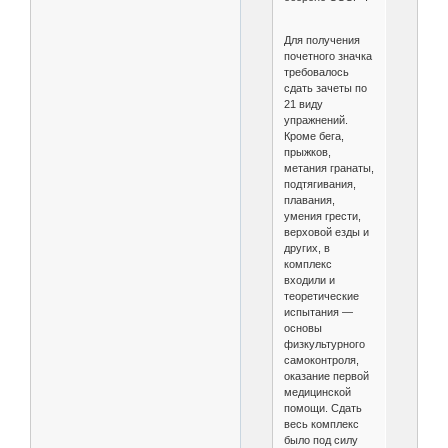
Для получения
почетного значка
требовалось
сдать зачеты по
21 виду
упражнений.
Кроме бега,
прыжков,
метания гранаты,
подтягивания,
плавания,
умения грести,
верховой езды и
других, в
комплекс
входили и
теоретические
испытания —
основы
физкультурного
самоконтроля,
оказание первой
медицинской
помощи. Сдать
весь комплекс
было под силу