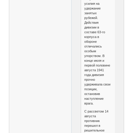
усилия на
удержание
занятых
рубежей.
Действия
дивизии в
составе 63‑го
корпуса в
обороне
отличались
особым
упорством. В
конце июля и
первой половине
августа 1941
года дивизия
прочно
удерживала свои
позиции,
остановив
наступление
врага.
С рассветом 14
августа
противник
перешел в
решительное