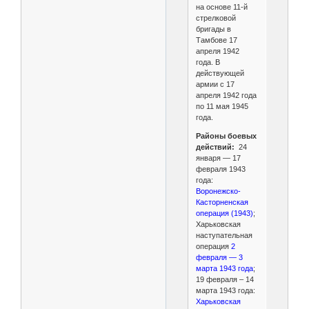
на основе 11-й
стрелковой
бригады в
Тамбове 17
апреля 1942
года. В
действующей
армии c 17
апреля 1942 года
по 11 мая 1945
года.
Районы боевых
действий:
24
января — 17
февраля 1943
года:
Воронежско-
Касторненская
операция (1943)
;
Харьковская
наступательная
операция
2
февраля — 3
марта 1943 года
;
19 февраля – 14
марта 1943 года:
Харьковская