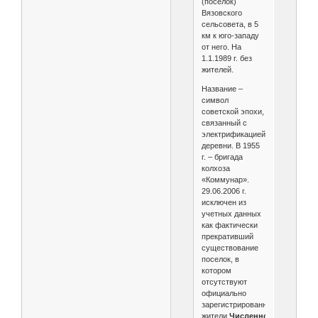
(поселок)
Вязовского
сельсовета, в 5
км к юго-западу
от него. На
1.1.1989 г. без
жителей.
Название –
символ
советской эпохи,
связанный с
электрификацией
деревни. В 1955
г. – бригада
колхоза
«Коммунар».
29.06.2006 г.
исключен из
учетных данных
как фактически
прекративший
существование
поселок, в
котором
отсутствуют
официально
зарегистрированные
жители.
Численность