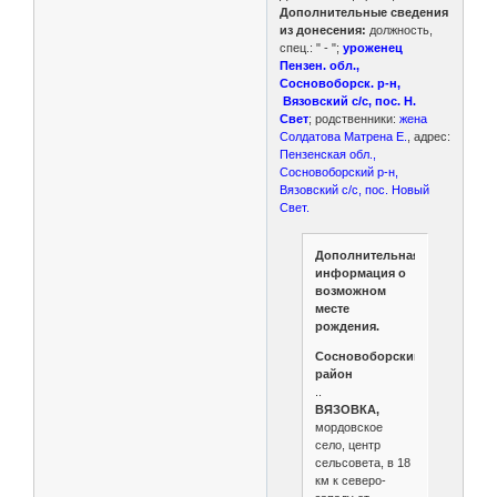
Дополнительные сведения
из донесения:
должность,
спец.: " - ";
уроженец
Пензен. обл.,
Сосновоборск. р-н,
Вязовский с/с, пос. Н.
Свет
; родственники:
жена
Солдатова Матрена Е.
, адрес:
Пензенская обл.,
Сосновоборский р-н,
Вязовский с/с, пос. Новый
Свет.
Дополнительная
информация о
возможном
месте
рождения.
Сосновоборский
район
..
ВЯЗОВКА,
мордовское
село, центр
сельсовета, в 18
км к северо-