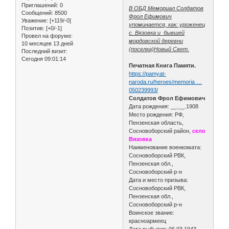
Приглашений:
0
В ОБД Мемориал Солдатов
Сообщений:
8500
Фрол Ефимович
Уважение:
[+119/-0]
упоминается, как: уроженец
Позитив:
[+0/-1]
с. Вязовка и бывшей
Провел на форуме:
мордовской деревни
10 месяцев 13 дней
(поселка)Новый Свет.
Последний визит:
Сегодня 09:01:14
Печатная Книга Памяти.
https://pamyat-
naroda.ru/heroes/memoria …
050239993/
Солдатов Фрол Ефимович
Дата рождения: __.__.1908
Место рождения: РФ,
Пензенская область,
Сосновоборский район,
село
Вязовка
Наименование военкомата:
Сосновоборский РВК,
Пензенская обл.,
Сосновоборский р-н
Дата и место призыва:
Сосновоборский РВК,
Пензенская обл.,
Сосновоборский р-н
Воинское звание:
красноармеец
Дата выбытия: 06.03.1943