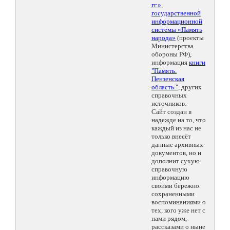
гг.»
,
государственной
информационной
системы «Память
народа»
(проекты
Министерства
обороны РФ),
информация
книги
"Память.
Пензенская
область."
, других
справочных
источников.
Сайт создан в
надежде на то, что
каждый из нас не
только внесёт
данные архивных
документов, но и
дополнит сухую
справочную
информацию
своими бережно
сохраненными
воспоминаниями о
тех, кого уже нет с
нами рядом,
рассказами о ныне