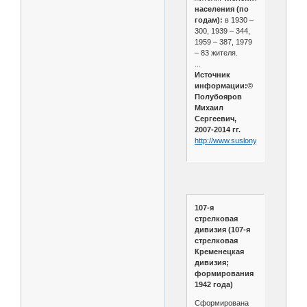
населения (по
годам):
в 1930 –
300, 1939 – 344,
1959 – 387, 1979
– 83 жителя.
...
Источник
информации:©
Полубояров
Михаил
Сергеевич,
2007-2014 гг.
http://www.suslony.ru/Penzagebie
107-я
стрелковая
дивизия (107-я
стрелковая
Кременецкая
дивизия;
формирования
1942 года)
Сформирована