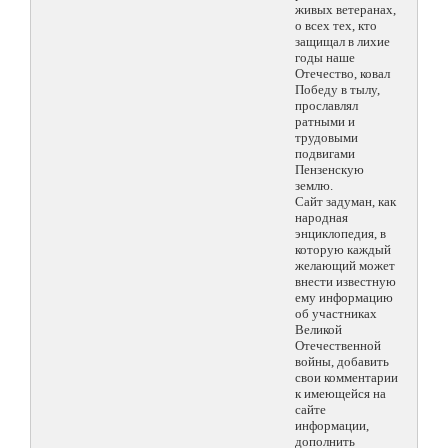
живых ветеранах,
о всех тех, кто
защищал в лихие
годы наше
Отечество, ковал
Победу в тылу,
прославлял
ратными и
трудовыми
подвигами
Пензенскую
землю.
Сайт задуман, как
народная
энциклопедия, в
которую каждый
желающий может
внести известную
ему информацию
об участниках
Великой
Отечественной
войны, добавить
свои комментарии
к имеющейся на
сайте
информации,
дополнить