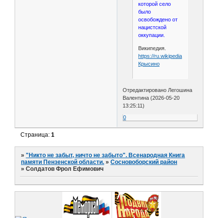
которой село
было
освобождено от
нацистской
оккупации.
Википедия.
https://ru.wikipedia.org/wiki/
Крысино
Отредактировано Легошина
Валентина (2026-05-20
13:25:11)
0
Страница:
1
»
"Никто не забыт, ничто не забыто". Всенародная Книга
памяти Пензенской области.
»
Сосновоборский район
»
Солдатов Фрол Ефимович