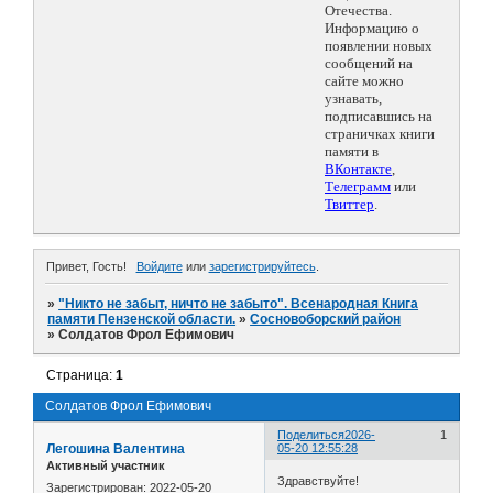
Отечества.
Информацию о
появлении новых
сообщений на
сайте можно
узнавать,
подписавшись на
страничках книги
памяти в
ВКонтакте
,
Телеграмм
или
Твиттер
.
Привет, Гость!
Войдите
или
зарегистрируйтесь
.
»
"Никто не забыт, ничто не забыто". Всенародная Книга
памяти Пензенской области.
»
Сосновоборский район
»
Солдатов Фрол Ефимович
Страница:
1
Солдатов Фрол Ефимович
Поделиться
2026-
1
Легошина Валентина
05-20 12:55:28
Активный участник
Здравствуйте!
Зарегистрирован
: 2022-05-20