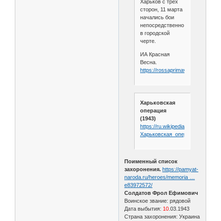
Харьков с трех
сторон, 11 марта
начались бои
непосредственно
в городской
черте.
ИА Красная
Весна.
https://rossaprimavera.ru/article
Харьковская
операция
(1943)
https://ru.wikipedia.org/wiki/
Харьковская_операция_
(1943)
Поименный список
захоронения.
https://pamyat-
naroda.ru/heroes/memoria …
e83972572/
Солдатов Фрол Ефимович
Воинское звание: рядовой
Дата выбытия:
10
.03.1943
Страна захоронения: Украина