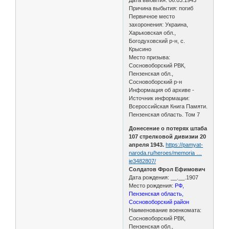
Причина выбытия: погиб
Первичное место
захоронения: Украина,
Харьковская обл.,
Богодуховский р-н, с.
Крысино
Место призыва:
Сосновоборский РВК,
Пензенская обл.,
Сосновоборский р-н
Информация об архиве -
Источник информации:
Всероссийская Книга Памяти.
Пензенская область. Том 7
Донесение о потерях штаба
107 стрелковой дивизии 20
апреля 1943.
https://pamyat-
naroda.ru/heroes/memoria …
ie3482807/
Солдатов Фрол Ефимович
Дата рождения: __.__.1907
Место рождения:
РФ,
Пензенская область,
Сосновоборский район
Наименование военкомата:
Сосновоборский РВК,
Пензенская обл.,