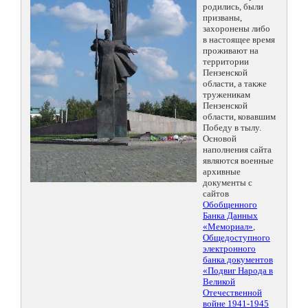
родились, были
призваны,
захоронены либо
в настоящее время
проживают на
территории
Пензенской
области, а также
труженикам
Пензенской
области, ковавшим
Победу в тылу.
Основой
наполнения сайта
являются военные
архивные
документы с
сайтов
Обобщенного
Банка Данных
«Мемориал»
,
Общедоступного
электронного
банка документов
«Подвиг Народа в
Великой
Отечественной
войне 1941-1945