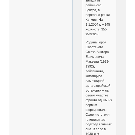
западу от
районного
центра, в
верховье речки
Катмис. На
1.1.2004 г. – 145
хозяйств, 355
жителей.
Родина Героя
Советского
Союза Виктора
Ефимовича
Макеева (1923-
1992),
лейтенанта,
командира
самоходной
артиллерийской
установки – на
своем участке
фронта одним из
первых
форсировало
Одер и отстоял
плацдарм до
подхода главных
сил. В селе в
1930-е гг.