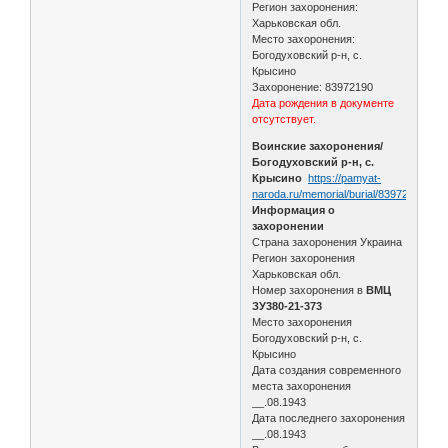
Регион захоронения:
Харьковская обл.
Место захоронения:
Богодуховский р-н, с.
Крысино
Захоронение: 83972190
Дата рождения в документе
отсутствует.
Воинские захоронения/
Богодуховский р-н, с.
Крысино
https://pamyat-
naroda.ru/memorial/burial/83972190/
Информация о
захоронении
Страна захоронения Украина
Регион захоронения
Харьковская обл.
Номер захоронения в
ВМЦ
ЗУ380-21-373
Место захоронения
Богодуховский р-н, с.
Крысино
Дата создания современного
места захоронения
__.08.1943
Дата последнего захоронения
__.08.1943