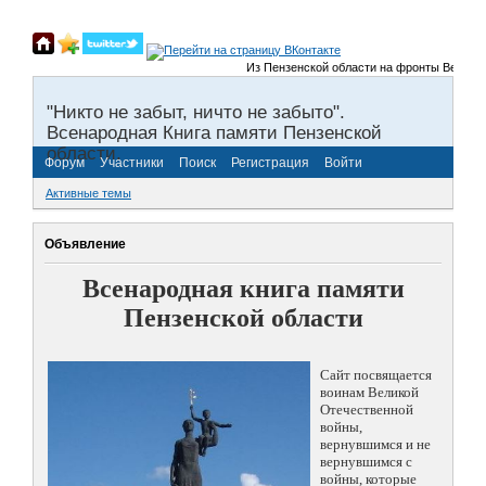
Из Пензенской области на фронты Великой От
"Никто не забыт, ничто не забыто".
Всенародная Книга памяти Пензенской
области.
Форум
Участники
Поиск
Регистрация
Войти
Активные темы
Объявление
Всенародная книга памяти
Пензенской области
Сайт посвящается
воинам Великой
Отечественной
войны,
вернувшимся и не
вернувшимся с
войны, которые