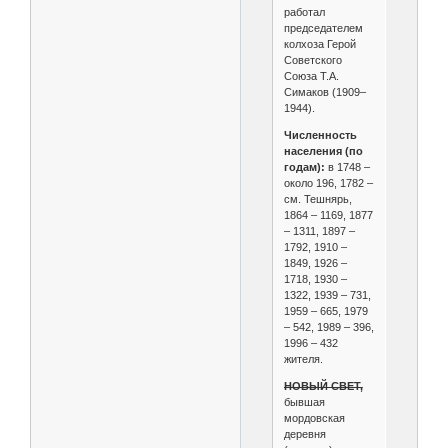
работал
председателем
колхоза Герой
Советского
Союза Т.А.
Симаков (1909–
1944).
Численность
населения (по
годам):
в 1748 –
около 196, 1782 –
см. Тешнярь,
1864 – 1169, 1877
– 1311, 1897 –
1792, 1910 –
1849, 1926 –
1718, 1930 –
1322, 1939 – 731,
1959 – 665, 1979
– 542, 1989 – 396,
1996 – 432
жителя.
НОВЫЙ СВЕТ,
бывшая
мордовская
деревня