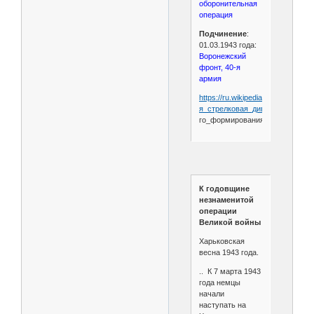
оборонительная
операция
Подчинение
:
01.03.1943 года:
Воронежский
фронт, 40-я
армия
https://ru.wikipedia.org/wiki/107-
я_стрелковая_дивизия_
(2-
го_формирования)
К годовщине
незнаменитой
операции
Великой войны
Харьковская
весна 1943 года.
.. К 7 марта 1943
года немцы
начали
наступать на