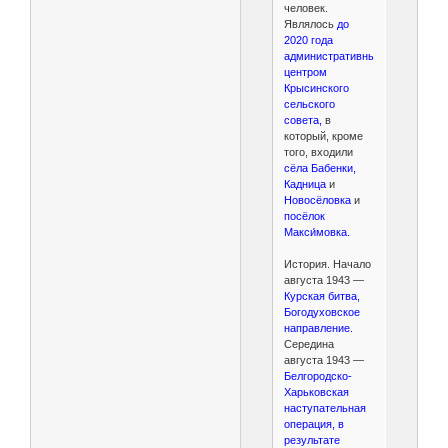
человек.
Являлось
до
2020 года
административным
центром
Крысинского
сельского
совета,
в
который, кроме
того, входили
сёла Бабенки,
Кадница
и
Новосёловка
и
посёлок
Макси́мовка.
История. Начало
августа 1943 —
Курская битва,
Богодуховское
направление.
Середина
августа 1943 —
Белгородско-
Харьковская
наступательная
операция, в
результате