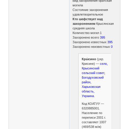
Вид захоронения братская
могила
Состояние захоронения
удовлетворительное
Кто шефствует над
захоронением
Крысянская
средняя школа
Количество могил 1
Захоронено всего
395
Захоронено известных
395
Захоронено неизвестных
0
Кры́сино
(укр.
Крисине) —
село,
Крысинский
сельский совет,
Богодуховский
район,
Харьковская
область,
Украина.
Код КОАТУУ —
6320885001.
Население по
переписи 2001 г.
составляет 1007
(469/538 м/ж)