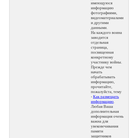
имеющуюся
информацию
фотографиями,
видеоматериалами
и другими
данными.
На каждого воина
заводится
отдельная
страница,
посвященная
конкретному
участнику войны.
Прежде чем
начать
обрабатывать
информацию,
прочитайте,
пожалуйста, тему
-
Как размещать
информацию
.
Любая Ваша
дополнительная
информация очень
важна для
увековечивания
памяти
защитников