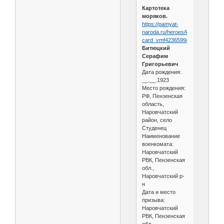
Картотека
моряков.
https://pamyat-
naroda.ru/heroes/kld-
card_vmf4236599/
Битюцкий
Серафим
Григорьевич
Дата рождения:
__.__.1923
Место рождения:
РФ, Пензенская
область,
Наровчатский
район, село
Студенец
Наименование
военкомата:
Наровчатский
РВК, Пензенская
обл.,
Наровчатский р-
н
Дата и место
призыва:
Наровчатский
РВК, Пензенская