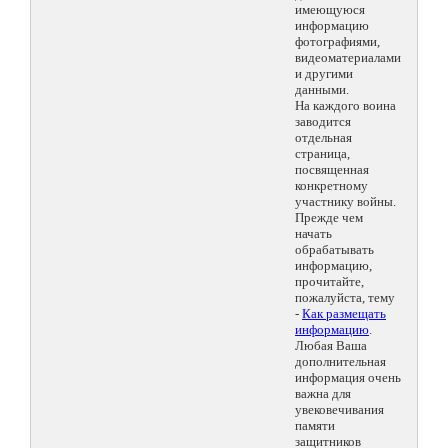
имеющуюся
информацию
фотографиями,
видеоматериалами
и другими
данными.
На каждого воина
заводится
отдельная
страница,
посвященная
конкретному
участнику войны.
Прежде чем
начать
обрабатывать
информацию,
прочитайте,
пожалуйста, тему
-
Как размещать
информацию
.
Любая Ваша
дополнительная
информация очень
важна для
увековечивания
памяти
защитников