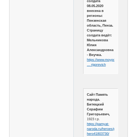
солдата
08.05.2020
внесена в
регионы:
Пензенская
область, Пенза.
Страницу
солдата ведёт:
Мельникова
Юлия
Александровна
- Внучка.
https://www.moypolk.ru/soldier/bit
… rigorevich
Сайт Память
народа.
Битюцкий
Серафим
Григорьевич,
1923 г.р.
https://pamyat-
naroda.ru/heroes/person-
hero41803730/