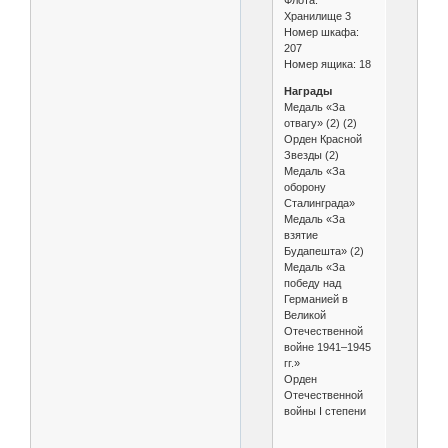
Флота.
Хранилище 3
Номер шкафа:
207
Номер ящика: 18
Награды
Медаль «За
отвагу» (2) (2)
Орден Красной
Звезды (2)
Медаль «За
оборону
Сталинграда»
Медаль «За
взятие
Будапешта» (2)
Медаль «За
победу над
Германией в
Великой
Отечественной
войне 1941–1945
гг.»
Орден
Отечественной
войны I степени