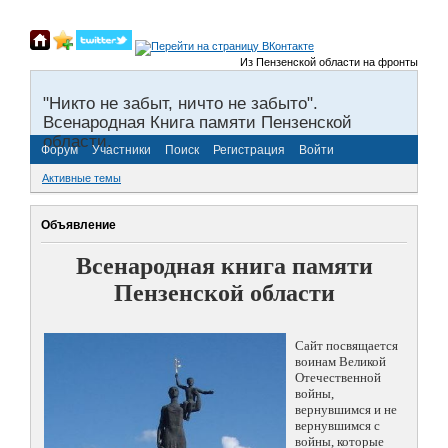
Из Пензенской области на фронты Великой 
"Никто не забыт, ничто не забыто".
Всенародная Книга памяти Пензенской
области.
Форум
Участники
Поиск
Регистрация
Войти
Активные темы
Объявление
Всенародная книга памяти
Пензенской области
Сайт посвящается
воинам Великой
Отечественной
войны,
вернувшимся и не
вернувшимся с
войны, которые