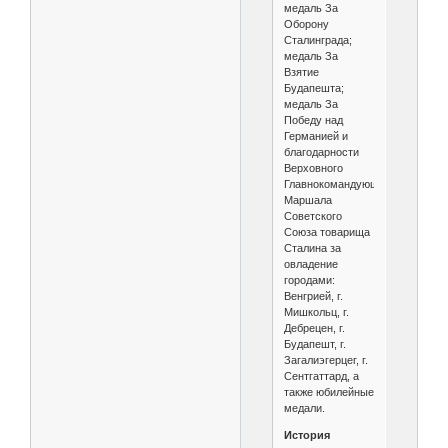
медаль За
Оборону
Сталинграда;
медаль За
Взятие
Будапешта;
медаль За
Победу над
Германией и
благодарности
Верховного
Главнокомандующего
Маршала
Советского
Союза товарища
Сталина за
овладение
городами:
Венгрией, г.
Мишкольц, г.
Дебрецен, г.
Будапешт, г.
Загалиэгерцег, г.
Сентгаттард, а
также юбилейные
медали.
История