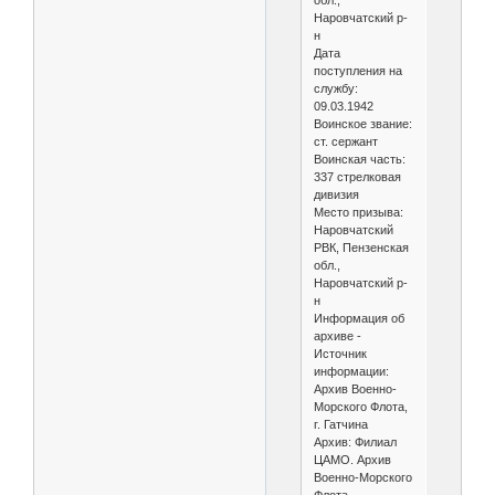
обл.,
Наровчатский р-
н
Дата
поступления на
службу:
09.03.1942
Воинское звание:
ст. сержант
Воинская часть:
337 стрелковая
дивизия
Место призыва:
Наровчатский
РВК, Пензенская
обл.,
Наровчатский р-
н
Информация об
архиве -
Источник
информации:
Архив Военно-
Морского Флота,
г. Гатчина
Архив: Филиал
ЦАМО. Архив
Военно-Морского