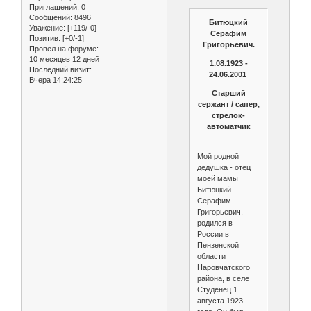
Приглашений:
0
Сообщений:
8496
Битюцкий
Уважение:
[+119/-0]
Серафим
Позитив:
[+0/-1]
Григорьевич.
Провел на форуме:
10 месяцев 12 дней
1.08.1923 -
Последний визит:
24.06.2001
Вчера 14:24:25
Старший
сержант / сапер,
стрелок-
автоматчик
Мой родной
дедушка - отец
моей мамы
Битюцкий
Серафим
Григорьевич,
родился в
России в
Пензенской
области
Наровчатского
района, в селе
Студенец 1
августа 1923