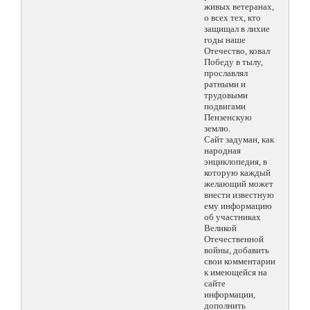
живых ветеранах,
о всех тех, кто
защищал в лихие
годы наше
Отечество, ковал
Победу в тылу,
прославлял
ратными и
трудовыми
подвигами
Пензенскую
землю.
Сайт задуман, как
народная
энциклопедия, в
которую каждый
желающий может
внести известную
ему информацию
об участниках
Великой
Отечественной
войны, добавить
свои комментарии
к имеющейся на
сайте
информации,
дополнить