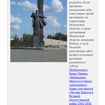
родились, были
призваны,
захоронены либо
в настоящее время
проживают на
территории
Пензенской
области, а также
труженикам
Пензенской
области, ковавшим
Победу в тылу.
Основой
наполнения сайта
являются военные
архивные
документы с
сайтов
Обобщенного
Банка Данных
«Мемориал»
,
Общедоступного
электронного
банка документов
«Подвиг Народа в
Великой
Отечественной
войне 1941-1945