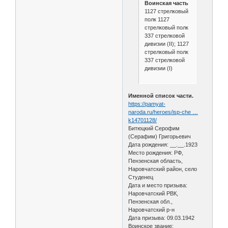
Воинская часть
1127 стрелковый
полк 1127
стрелковый полк
337 стрелковой
дивизии (II); 1127
стрелковый полк
337 стрелковой
дивизии (I)
Именной список части.
https://pamyat-
naroda.ru/heroes/isp-che …
k14701128/
Битюцкий Серофим
(Серафим) Григорьевич
Дата рождения: __.__.1923
Место рождения: РФ,
Пензенская область,
Наровчатский район, село
Студенец
Дата и место призыва:
Наровчатский РВК,
Пензенская обл.,
Наровчатский р-н
Дата призыва: 09.03.1942
Воинское звание: