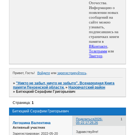
Отечества.
Информацию о
появлении новых
сообщений на
сайте можно
узнавать,
подписавшись на
страничках книги
памяти в
ВКонтакте
,
Телеграмм
или
Твиттер
.
Привет, Гость!
Войдите
или
зарегистрируйтесь
.
»
"Никто не забыт, ничто не забыто". Всенародная Книга
памяти Пензенской области.
»
Наровчатский район
»
Битюцкий Серафим Григорьевич
Страница:
1
Битюцкий Серафим Григорьевич
Поделиться
2026-
1
Легошина Валентина
05-22 17:26:26
Активный участник
Здравствуйте!
Зарегистрирован
: 2022-05-20