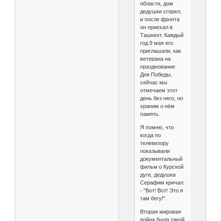
области, дом
дедушки сгорел,
и после фронта
он приехал в
Ташкент. Каждый
год 9 мая его
приглашали, как
ветерана на
празднование
Дня Победы,
сейчас мы
отмечаем этот
день без него, но
храним о нём
память.
Я помню, что
когда по
телевизору
показывали
документальный
фильм о Курской
дуге, дедушка
Серафим кричал:
- "Вот! Вот! Это я
там бегу!".
Вторая мировая
война была такой