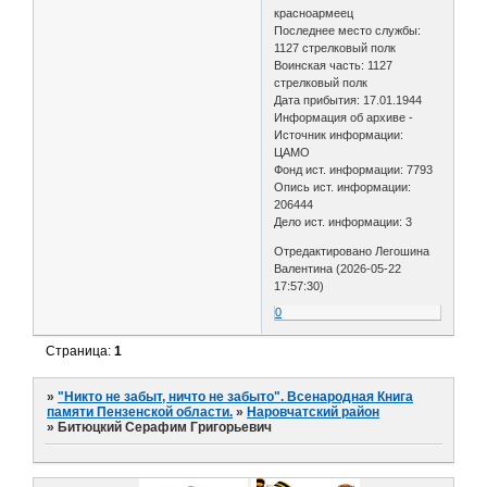
красноармеец
Последнее место службы:
1127 стрелковый полк
Воинская часть: 1127
стрелковый полк
Дата прибытия: 17.01.1944
Информация об архиве -
Источник информации:
ЦАМО
Фонд ист. информации: 7793
Опись ист. информации:
206444
Дело ист. информации: 3
Отредактировано Легошина
Валентина (2026-05-22
17:57:30)
0
Страница:
1
»
"Никто не забыт, ничто не забыто". Всенародная Книга
памяти Пензенской области.
»
Наровчатский район
»
Битюцкий Серафим Григорьевич