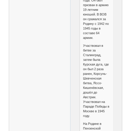
года. Он был
призван в армию
19 летним
юношей. В ВОВ
он сражался за
Родину с 1942 по
1945 годы в
составе 64
армии.
Участвовал в
битве за
Сталинград,
затем была
Курская дуга, где
он был 2 раза
ранен, Корсунь-
Шевченская
битва, Яссо-
Кишенёвская,
дошёл до
Австрии.
Участвовал на
Параде Победы в
Москве в 1945
году.
На Родине в
Пензенской