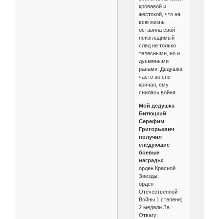
кровавой и
жестокой, что на
всю жизнь
оставила свой
неизгладимый
след не только
телесными, но и
душевными
ранами. Дедушка
часто во сне
кричал, ему
снилась война.
Мой дедушка
Битюцкий
Серафим
Григорьевич
получил
следующие
боевые
награды:
орден Красной
Звезды;
орден
Отечественной
Войны 1 степени;
2 медали За
Отвагу;