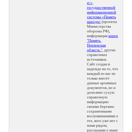
гг.»
,
государственной
информационной
системы «Память
народа»
(проекты
Министерства
обороны РФ),
информация
книги
"Память.
Пензенская
область."
, других
справочных
источников.
Сайт создан в
надежде на то, что
каждый из нас не
только внесёт
данные архивных
документов, но и
дополнит сухую
справочную
информацию
своими бережно
сохраненными
воспоминаниями о
тех, кого уже нет с
нами рядом,
рассказами о ныне