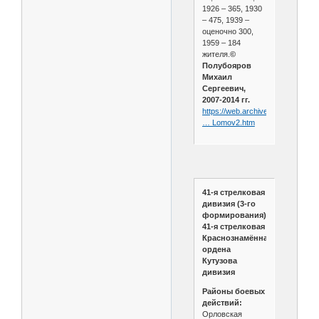
1926 – 365, 1930
– 475, 1939 –
оценочно 300,
1959 – 184
жителя.
©
Полубояров
Михаил
Сергеевич,
2007-2014 гг.
https://web.archive.org/web/202
… Lomov2.htm
41-я стрелковая
дивизия (3-го
формирования).
41-я стрелковая
Краснознамённая
ордена
Кутузова
дивизия
Районы боевых
действий:
Орловская