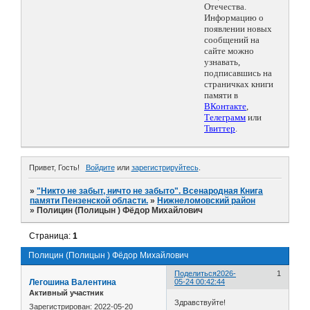
Отечества.
Информацию о
появлении новых
сообщений на
сайте можно
узнавать,
подписавшись на
страничках книги
памяти в
ВКонтакте
,
Телеграмм
или
Твиттер
.
Привет, Гость!
Войдите
или
зарегистрируйтесь
.
»
"Никто не забыт, ничто не забыто". Всенародная Книга
памяти Пензенской области.
»
Нижнеломовский район
»
Полицин (Полицын ) Фёдор Михайлович
Страница:
1
Полицин (Полицын ) Фёдор Михайлович
Поделиться
2026-
1
Легошина Валентина
05-24 00:42:44
Активный участник
Здравствуйте!
Зарегистрирован
: 2022-05-20