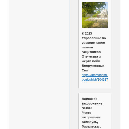
© 2023
Управление по
увековечению
памяти
защитников
Отечества и
жертв войн
Вооруженных
Сил
https://memory.mil.by/poisk-
pogibshikh/1043176/
Воинское
захоронение
№3843
Место
захоронения:
Беларусь,
Гомельская,