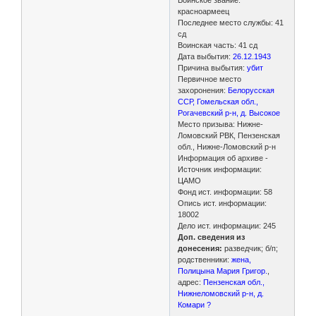
красноармеец
Последнее место службы: 41
сд
Воинская часть: 41 сд
Дата выбытия:
26.12.1943
Причина выбытия:
убит
Первичное место
захоронения:
Белорусская
ССР, Гомельская обл.,
Рогачевский р-н, д. Высокое
Место призыва: Нижне-
Ломовский РВК, Пензенская
обл., Нижне-Ломовский р-н
Информация об архиве -
Источник информации:
ЦАМО
Фонд ист. информации: 58
Опись ист. информации:
18002
Дело ист. информации: 245
Доп. сведения из
донесения:
разведчик; б/п;
родственники:
жена,
Полицына Мария Григор.
,
адрес:
Пензенская обл.,
Нижнеломовский р-н, д.
Комари ?