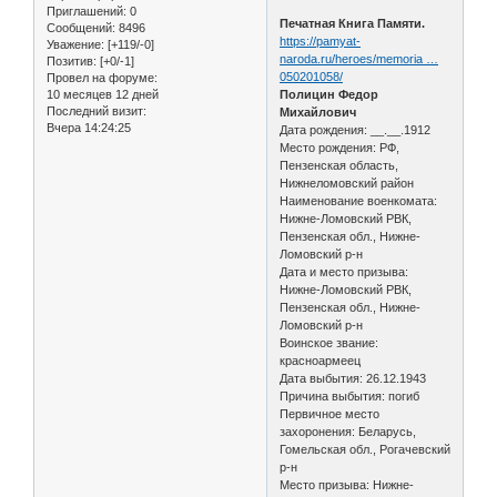
Приглашений:
0
Печатная Книга Памяти.
Сообщений:
8496
https://pamyat-
Уважение:
[+119/-0]
naroda.ru/heroes/memoria …
Позитив:
[+0/-1]
050201058/
Провел на форуме:
10 месяцев 12 дней
Полицин Федор
Последний визит:
Михайлович
Вчера 14:24:25
Дата рождения: __.__.1912
Место рождения: РФ,
Пензенская область,
Нижнеломовский район
Наименование военкомата:
Нижне-Ломовский РВК,
Пензенская обл., Нижне-
Ломовский р-н
Дата и место призыва:
Нижне-Ломовский РВК,
Пензенская обл., Нижне-
Ломовский р-н
Воинское звание:
красноармеец
Дата выбытия: 26.12.1943
Причина выбытия: погиб
Первичное место
захоронения: Беларусь,
Гомельская обл., Рогачевский
р-н
Место призыва: Нижне-