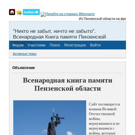
Из Пензенской области на фронты Вели
"Никто не забыт, ничто не забыто".
Всенародная Книга памяти Пензенской
области.
Форум
Участники
Поиск
Регистрация
Войти
Активные темы
Объявление
Всенародная книга памяти
Пензенской области
Сайт посвящается
воинам Великой
Отечественной
войны,
вернувшимся и не
вернувшимся с
войны, которые