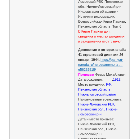
Ломовский РВК, Пензенская
обл., Нижне-Ломовский р-н
Информация об архиве -
Источник информации:
Всероссийская Книга Памяти.
Пензенская область. Том 6
В Книге Памяти доп.
сведения о местах рождения
и захоронения отсутствуют.
Донесение о потерях штаба
41 стрелковой дивизии 26
января 1944.
https://pamyat-
naroda.ru/heroes/memoria …
e56282818/
Полицын
Федор Михайлович
Дата рождения: __.__.
1912
Место рождения:
РФ,
Пензенская область,
Нижнеломовский район
Наименование военкомата:
Нижне-Ломовский РВК,
Пензенская обл., Нижне-
Ломовский р-н
Дата и место призыва:
Нижне-Ломовский РВК,
Пензенская обл., Нижне-
Ломовский р-н
Воинское звание: