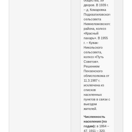
общества, 59
дворов. В 1939 г.
– д. Комаровка
Подхватиловского
сельсовета
Нижнеломовского
района, колхоз
«Красный
пахарь». В 1955
г. – Кувак-
Никольского
сельсовета,
колхоз «Путь
Советов».
Решением
Пензенского
облисполкома от
11.3.1987 г.
исключена из
списков
населенных
пунктов в связи с
выездом
жителей.
Численность
населения (по
годам):
в 1864 –
47, 1911 – 320,