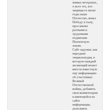
живых ветеранах,
о всех тех, кто
защищал в лихие
годы наше
Отечество, ковал
Победу в тылу,
прославлял
ратными и
трудовыми
подвигами
Пензенскую
землю.
Сайт задуман, как
народная
энциклопедия, в
которую каждый
желающий может
внести известную
ему информацию
об участниках
Великой
Отечественной
войны, добавить
свои комментарии
к имеющейся на
сайте
информации,
дополнить