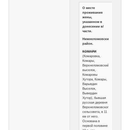
О месте
проживания
жены,
указанном в
донесении в/
части.
Нижнеломовский
район.
КОМАРИ
(Комаровка,
Комары,
Верхнеломовский
выселок,
Комаровы
Хутора, Комары,
Варывдин
Выселок,
Вывердин
Хутор), бывшая
русская деревня
Верхнеломовского
сельсовета, в 11
км от него.
Основана в
первой половине