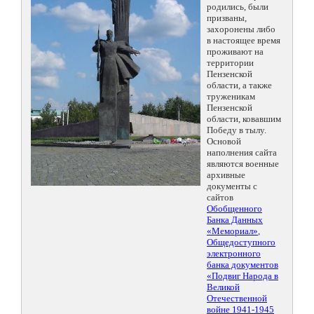
родились, были
призваны,
захоронены либо
в настоящее время
проживают на
территории
Пензенской
области, а также
труженикам
Пензенской
области, ковавшим
Победу в тылу.
Основой
наполнения сайта
являются военные
архивные
документы с
сайтов
Обобщенного
Банка Данных
«Мемориал»
,
Общедоступного
электронного
банка документов
«Подвиг Народа в
Великой
Отечественной
войне 1941-1945