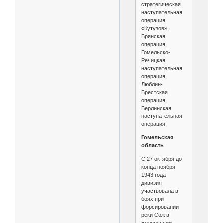
стратегическая
наступательная
операция
«Кутузов»,
Брянская
операция,
Гомельско-
Речицкая
наступательная
операция,
Люблин-
Брестская
операция,
Берлинская
наступательная
операция.
Гомельская
область
С 27 октября до
конца ноября
1943 года
дивизия
участвовала в
боях при
форсировании
реки Сож в
Белоруссии