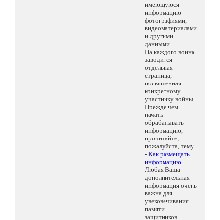
имеющуюся
информацию
фотографиями,
видеоматериалами
и другими
данными.
На каждого воина
заводится
отдельная
страница,
посвященная
конкретному
участнику войны.
Прежде чем
начать
обрабатывать
информацию,
прочитайте,
пожалуйста, тему
-
Как размещать
информацию
.
Любая Ваша
дополнительная
информация очень
важна для
увековечивания
памяти
защитников