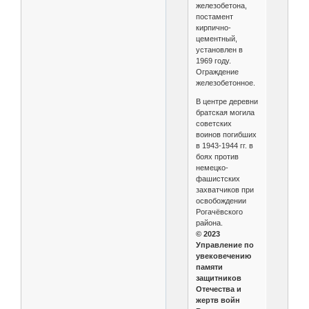
железобетона,
постамент
кирпично-
цементный,
установлен в
1969 году.
Ограждение
железобетонное.
В центре деревни
братская могила
советских
воинов погибших
в 1943-1944 гг. в
боях против
немецко-
фашистских
захватчиков при
освобождении
Рогачёвского
района.
© 2023
Управление по
увековечению
памяти
защитников
Отечества и
жертв войн