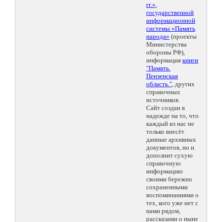
гг.»
,
государственной
информационной
системы «Память
народа»
(проекты
Министерства
обороны РФ),
информация
книги
"Память.
Пензенская
область."
, других
справочных
источников.
Сайт создан в
надежде на то, что
каждый из нас не
только внесёт
данные архивных
документов, но и
дополнит сухую
справочную
информацию
своими бережно
сохраненными
воспоминаниями о
тех, кого уже нет с
нами рядом,
рассказами о ныне