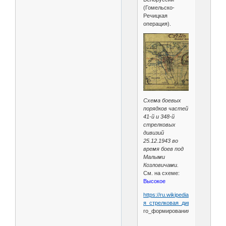
(Гомельско-
Речицкая
операция).
Схема боевых
порядков частей
41-й и 348-й
стрелковых
дивизий
25.12.1943 во
время боев под
Малыми
Козловичами.
См. на схеме:
Высокое
https://ru.wikipedia.org/wiki/41-
я_стрелковая_дивизия_
(3-
го_формирования)