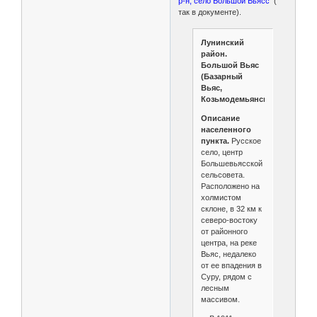
р-н, село Большой Вьясс
(
так в документе).
Лунинский
район.
Большой Вьяс
(Базарный
Вьяс,
Козьмодемьянское)
Описание
населенного
пункта.
Русское
село, центр
Большевьясской
сельсовета.
Расположено на
холмистом
склоне, в 32 км к
северо-востоку
от районного
центра, на реке
Вьяс, недалеко
от ее впадения в
Суру, рядом с
лесным
массивом.