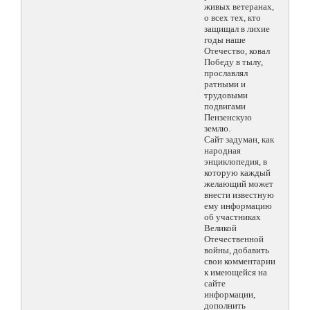
живых ветеранах,
о всех тех, кто
защищал в лихие
годы наше
Отечество, ковал
Победу в тылу,
прославлял
ратными и
трудовыми
подвигами
Пензенскую
землю.
Сайт задуман, как
народная
энциклопедия, в
которую каждый
желающий может
внести известную
ему информацию
об участниках
Великой
Отечественной
войны, добавить
свои комментарии
к имеющейся на
сайте
информации,
дополнить