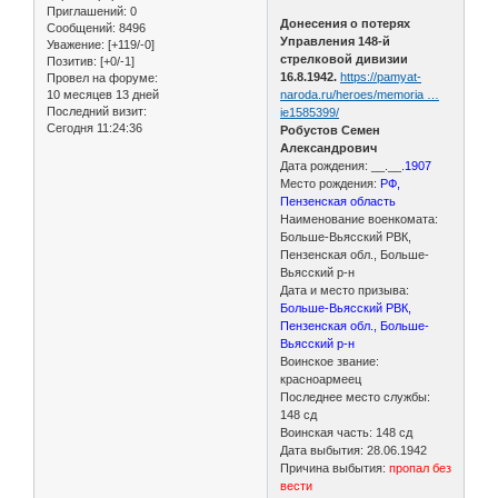
Приглашений:
0
Донесения о потерях
Сообщений:
8496
Управления 148-й
Уважение:
[+119/-0]
стрелковой дивизии
Позитив:
[+0/-1]
16.8.1942.
https://pamyat-
Провел на форуме:
10 месяцев 13 дней
naroda.ru/heroes/memoria …
Последний визит:
ie1585399/
Сегодня 11:24:36
Робустов Семен
Александрович
Дата рождения: __.__.
1907
Место рождения:
РФ,
Пензенская область
Наименование военкомата:
Больше-Вьясский РВК,
Пензенская обл., Больше-
Вьясский р-н
Дата и место призыва:
Больше-Вьясский РВК,
Пензенская обл., Больше-
Вьясский р-н
Воинское звание:
красноармеец
Последнее место службы:
148 сд
Воинская часть: 148 сд
Дата выбытия: 28.06.1942
Причина выбытия:
пропал без
вести