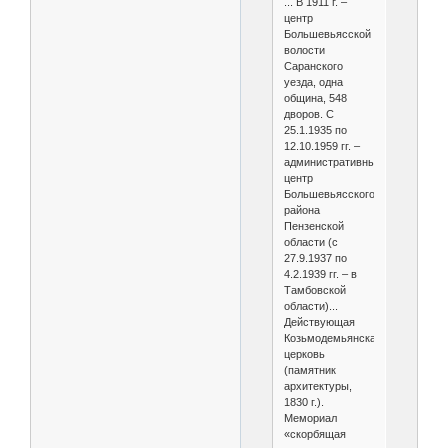
... В 1911 г. –
центр
Большевьясской
волости
Саранского
уезда, одна
община, 548
дворов. С
25.1.1935 по
12.10.1959 гг. –
административный
центр
Большевьясского
района
Пензенской
области (с
27.9.1937 по
4.2.1939 гг. – в
Тамбовской
области)...
Действующая
Козьмодемьянская
церковь
(памятник
архитектуры,
1830 г.).
Мемориал
«скорбящая