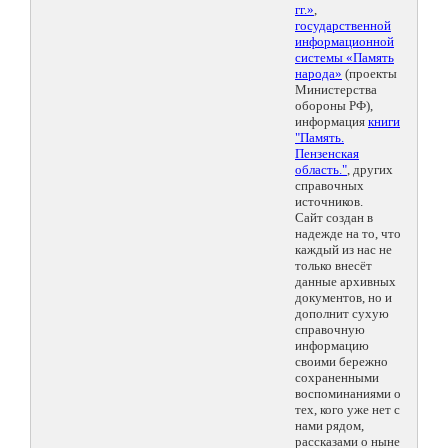
гг.»
,
государственной
информационной
системы «Память
народа»
(проекты
Министерства
обороны РФ),
информация
книги
"Память.
Пензенская
область."
, других
справочных
источников.
Сайт создан в
надежде на то, что
каждый из нас не
только внесёт
данные архивных
документов, но и
дополнит сухую
справочную
информацию
своими бережно
сохраненными
воспоминаниями о
тех, кого уже нет с
нами рядом,
рассказами о ныне