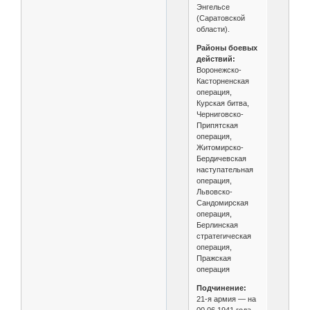
Энгельсе
(Саратовской
области).
Районы боевых
действий:
Воронежско-
Касторненская
операция,
Курская битва,
Черниговско-
Припятская
операция,
Житомирско-
Бердичевская
наступательная
операция,
Львовско-
Сандомирская
операция,
Берлинская
стратегическая
операция,
Пражская
операция
Подчинение:
21-я армия — на