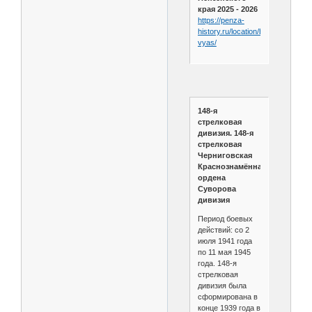
края 2025 - 2026
https://penza-
history.ru/location/bolshoj-
vyas/
148-я
стрелковая
дивизия. 148-я
стрелковая
Черниговская
Краснознамённая
ордена
Суворова
дивизия
Период боевых
действий: со 2
июля 1941 года
по 11 мая 1945
года. 148-я
стрелковая
дивизия была
сформирована в
конце 1939 года в