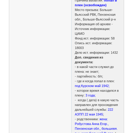
Причина выбытия:
попал в
плен (освобожден)
Место призыва: Больше-
Вьясский РВК, Пензенская
обл., Больше-Вьясский р-н
Информация об архиве -
Источник информации:
ЦАМО
Фонд ист. информации: 58
Опись ист. информации:
18003
Дело ист. информации: 1432
Доп. сведения из
документа:
- в какой части служил до
плена: не знает;
- партийность: б/п;
- где и когда попал в плен:
под Курском май 1942;
- которое время находился в
плену:
3 года;
- когда ( дата) в какую часть
направлен для прохождения
дальнейшей службы:
222
АЗПП 22 мая 1945
;
- родственники:
жена:
Робустова Анна Егор.,
Пензенская обл., большевя.