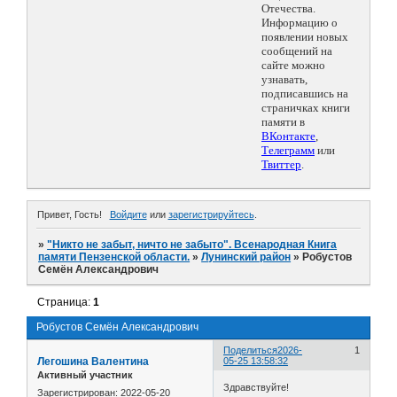
Отечества.
Информацию о
появлении новых
сообщений на
сайте можно
узнавать,
подписавшись на
страничках книги
памяти в
ВКонтакте
,
Телеграмм
или
Твиттер
.
Привет, Гость!
Войдите
или
зарегистрируйтесь
.
»
"Никто не забыт, ничто не забыто". Всенародная Книга
памяти Пензенской области.
»
Лунинский район
»
Робустов
Семён Александрович
Страница:
1
Робустов Семён Александрович
Поделиться
2026-
1
Легошина Валентина
05-25 13:58:32
Активный участник
Здравствуйте!
Зарегистрирован
: 2022-05-20