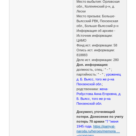
Место выбытия: Орловская
обл., Колпнянский р-н, д.
Лески
Место призыва: Больше-
Вьясский РВК, Пензенская
обл., Больше-Вьясский р-н
Информация об архиве -
Источник информации:
ЦАМО
Фонд ист. информации: 58
Опись ист. информации:
818883
Дело ист. информации: 280
Доп. информация:
должность, спец.: " - " ;
партийность: " - " ;
уроженец
д. Б. Вьясс, того же р-на
Пензенской обл
.;
родственники:
жена-
Робустова Анна Егоровна, д.
Б. Вьясс, того же р-на
Пензенской обл.
Документ, уточняющий
потери. Донесение по учету
потерь 70 армии
"7 "июня
1945 года.
https://pamyat-
naroda.ru/heroes/memoria …
e66395980/