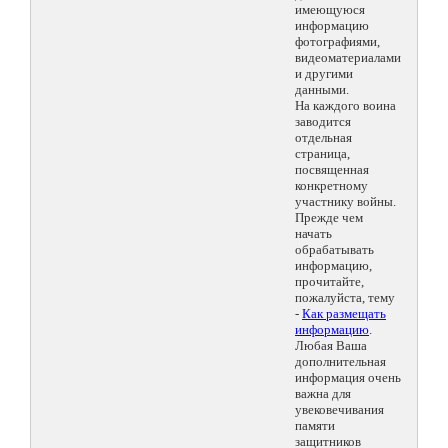
имеющуюся
информацию
фотографиями,
видеоматериалами
и другими
данными.
На каждого воина
заводится
отдельная
страница,
посвященная
конкретному
участнику войны.
Прежде чем
начать
обрабатывать
информацию,
прочитайте,
пожалуйста, тему
-
Как размещать
информацию
.
Любая Ваша
дополнительная
информация очень
важна для
увековечивания
памяти
защитников