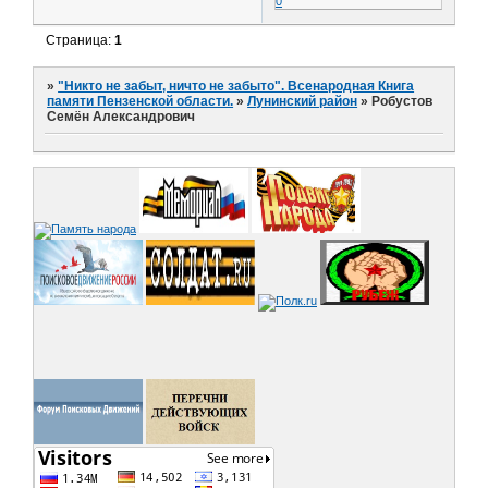
0
Страница:
1
»
"Никто не забыт, ничто не забыто". Всенародная Книга
памяти Пензенской области.
»
Лунинский район
»
Робустов
Семён Александрович