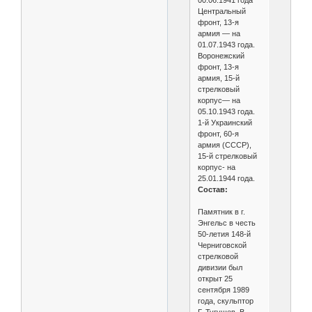
00.06.1941 года
Центральный
фронт, 13-я
армия — на
01.07.1943 года.
Воронежский
фронт, 13-я
армия, 15-й
стрелковый
корпус— на
05.10.1943 года.
1-й Украинский
фронт, 60-я
армия (СССР),
15-й стрелковый
корпус- на
25.01.1944 года.
Состав:
Памятник в г.
Энгельс в честь
50-летия 148-й
Черниговской
стрелковой
дивизии был
открыт 25
сентября 1989
года, скульптор