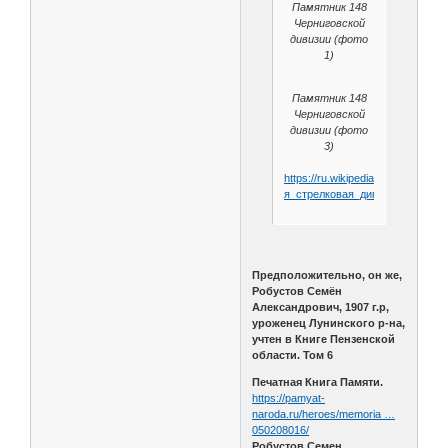
Памятник 148
Черниговской
дивизии (фото
1)
Памятник 148
Черниговской
дивизии (фото
3)
https://ru.wikipedia.org/wiki/148-
я_стрелковая_дивизия
Предположительно, он же,
Робустов Семён
Александрович, 1907 г.р,
уроженец Лунинского р-на,
учтен в Книге Пензенской
области. Том 6
Печатная Книга Памяти.
https://pamyat-
naroda.ru/heroes/memoria …
050208016/
Робустов Семен