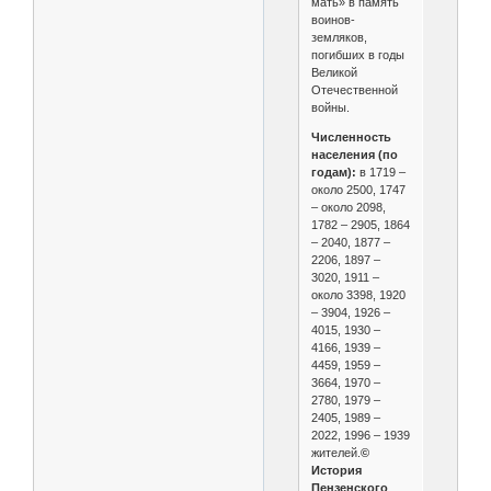
мать» в память
воинов-
земляков,
погибших в годы
Великой
Отечественной
войны.
Численность
населения (по
годам):
в 1719 –
около 2500, 1747
– около 2098,
1782 – 2905, 1864
– 2040, 1877 –
2206, 1897 –
3020, 1911 –
около 3398, 1920
– 3904, 1926 –
4015, 1930 –
4166, 1939 –
4459, 1959 –
3664, 1970 –
2780, 1979 –
2405, 1989 –
2022, 1996 – 1939
жителей.
©
История
Пензенского