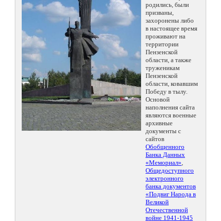
родились, были
призваны,
захоронены либо
в настоящее время
проживают на
территории
Пензенской
области, а также
труженикам
Пензенской
области, ковавшим
Победу в тылу.
Основой
наполнения сайта
являются военные
архивные
документы с
сайтов
Обобщенного
Банка Данных
«Мемориал»
,
Общедоступного
электронного
банка документов
«Подвиг Народа в
Великой
Отечественной
войне 1941-1945