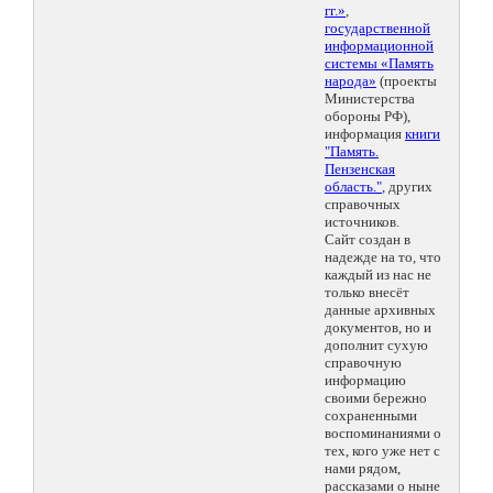
гг.»
,
государственной
информационной
системы «Память
народа»
(проекты
Министерства
обороны РФ),
информация
книги
"Память.
Пензенская
область."
, других
справочных
источников.
Сайт создан в
надежде на то, что
каждый из нас не
только внесёт
данные архивных
документов, но и
дополнит сухую
справочную
информацию
своими бережно
сохраненными
воспоминаниями о
тех, кого уже нет с
нами рядом,
рассказами о ныне