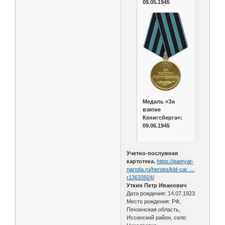
09.05.1945
Медаль «За
взятие
Кенигсберга»:
09.06.1945
Учетно-послужная
картотека.
https://pamyat-
naroda.ru/heroes/kld-car …
r13633924/
Уткин Петр Иванович
Дата рождения: 14.07.1923
Место рождения: РФ,
Пензенская область,
Иссинский район, село