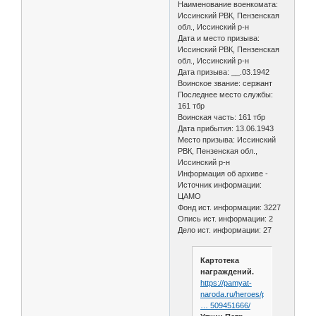
Наименование военкомата:
Иссинский РВК, Пензенская
обл., Иссинский р-н
Дата и место призыва:
Иссинский РВК, Пензенская
обл., Иссинский р-н
Дата призыва: __.03.1942
Воинское звание: сержант
Последнее место службы:
161 тбр
Воинская часть: 161 тбр
Дата прибытия: 13.06.1943
Место призыва: Иссинский
РВК, Пензенская обл.,
Иссинский р-н
Информация об архиве -
Источник информации:
ЦАМО
Фонд ист. информации: 3227
Опись ист. информации: 2
Дело ист. информации: 27
Картотека
награждений.
https://pamyat-
naroda.ru/heroes/podvig-
… 509451666/