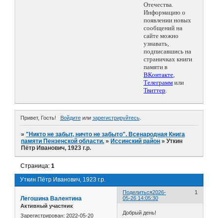
Отечества.
Информацию о
появлении новых
сообщений на
сайте можно
узнавать,
подписавшись на
страничках книги
памяти в
ВКонтакте
,
Телеграмм
или
Твиттер
.
Привет, Гость!
Войдите
или
зарегистрируйтесь
.
»
"Никто не забыт, ничто не забыто". Всенародная Книга
памяти Пензенской области.
»
Иссинский район
»
Уткин
Пётр Иванович, 1923 г.р.
Страница:
1
Уткин Пётр Иванович, 1923 г.р.
Поделиться
2026-
1
Легошина Валентина
05-26 14:05:30
Активный участник
Добрый день!
Зарегистрирован
: 2022-05-20