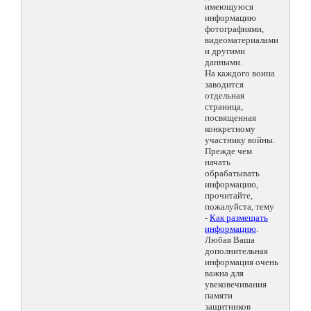
имеющуюся
информацию
фотографиями,
видеоматериалами
и другими
данными.
На каждого воина
заводится
отдельная
страница,
посвященная
конкретному
участнику войны.
Прежде чем
начать
обрабатывать
информацию,
прочитайте,
пожалуйста, тему
-
Как размещать
информацию
.
Любая Ваша
дополнительная
информация очень
важна для
увековечивания
памяти
защитников