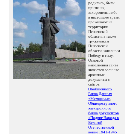
родились, были
призваны,
захоронены либо
в настоящее время
проживают на
территории
Пензенской
области, а также
труженикам
Пензенской
области, ковавшим
Победу в тылу.
Основой
наполнения сайта
являются военные
архивные
документы с
сайтов
Обобщенного
Банка Данных
«Мемориал»
,
Общедоступного
электронного
банка документов
«Подвиг Народа в
Великой
Отечественной
войне 1941-1945