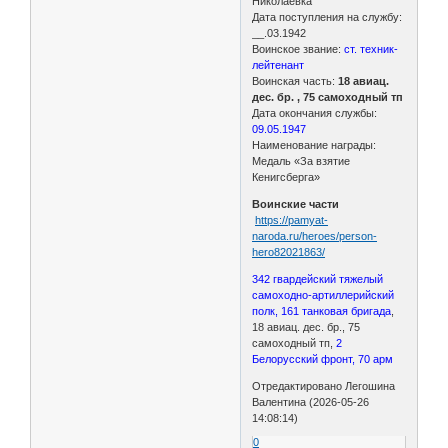
Николаевка
Дата поступления на службу:
__.03.1942
Воинское звание:
ст. техник-
лейтенант
Воинская часть:
18 авиац.
дес. бр. , 75 самоходный тп
Дата окончания службы:
09.05.1947
Наименование награды:
Медаль «За взятие
Кенигсберга»
Воинские части
https://pamyat-
naroda.ru/heroes/person-
hero82021863/
342 гвардейский тяжелый
самоходно-артиллерийский
полк, 161 танковая бригада
,
18 авиац. дес. бр., 75
самоходный тп,
2
Белорусский фронт, 70 арм
Отредактировано Легошина
Валентина (2026-05-26
14:08:14)
0