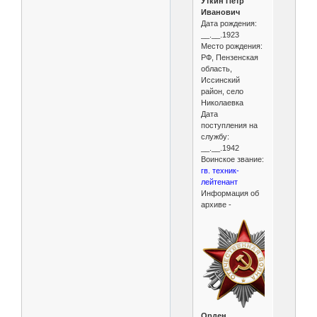
Уткин Петр
Иванович
Дата рождения:
__.__.1923
Место рождения:
РФ, Пензенская
область,
Иссинский
район, село
Николаевка
Дата
поступления на
службу:
__.__.1942
Воинское звание:
гв. техник-
лейтенант
Информация об
архиве -
Орден