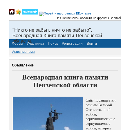
Из Пензенской области на фронты Великой Отечест
"Никто не забыт, ничто не забыто".
Всенародная Книга памяти Пензенской
области.
Форум
Участники
Поиск
Регистрация
Войти
Активные темы
Объявление
Всенародная книга памяти
Пензенской области
Сайт посвящается
воинам Великой
Отечественной
войны,
вернувшимся и не
вернувшимся с
войны, которые