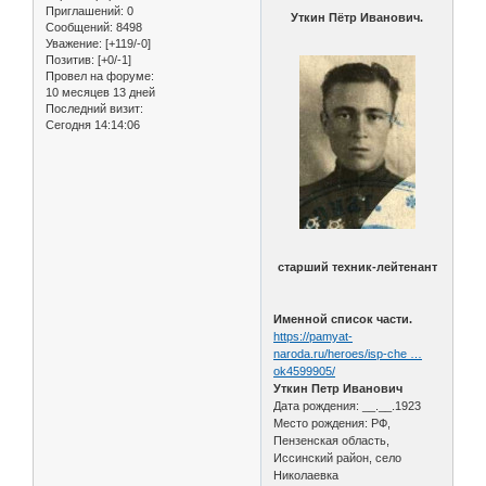
Приглашений:
0
Уткин Пётр Иванович.
Сообщений:
8498
Уважение:
[+119/-0]
Позитив:
[+0/-1]
Провел на форуме:
10 месяцев 13 дней
Последний визит:
Сегодня 14:14:06
старший техник-лейтенант
Именной список части.
https://pamyat-
naroda.ru/heroes/isp-che …
ok4599905/
Уткин Петр Иванович
Дата рождения: __.__.1923
Место рождения: РФ,
Пензенская область,
Иссинский район, село
Николаевка