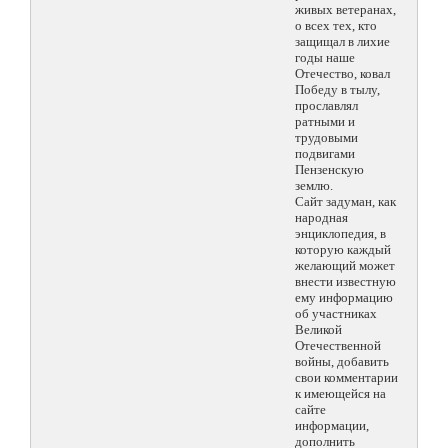
живых ветеранах,
о всех тех, кто
защищал в лихие
годы наше
Отечество, ковал
Победу в тылу,
прославлял
ратными и
трудовыми
подвигами
Пензенскую
землю.
Сайт задуман, как
народная
энциклопедия, в
которую каждый
желающий может
внести известную
ему информацию
об участниках
Великой
Отечественной
войны, добавить
свои комментарии
к имеющейся на
сайте
информации,
дополнить