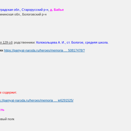
градская обл., Старорусский р-н
,
д. Бабье
ининская обл., Бологовский р-н
п 129 сд
; родственники:
Колокольцева А. И., ст. Бологое, средняя школа.
ях
https://pamyat-naroda.ru/heroes/memoria … 50817478/?
е содержит.
s://pamyat-naroda.ru/heroes/memoria … ie6291525/
сть
овый полк