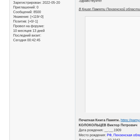
Здравствуйте!
Зарегистрирован
: 2022-05-20
Приглашений:
0
В Книге Памяти Пензенской области К
Сообщений:
8500
Уважение:
[+119/-0]
Позитив:
[+0/-1]
Провел на форуме:
10 месяцев 13 дней
Последний визит:
Сегодня 00:42:45
Печатная Книга Памяти.
https://pam
КОЛОКОЛЬЦЕВ Виктор Петрович
Дата рождения: __.__.1909
Место рождения:
РФ, Пензенская обл
Дата выбытия: __.02.1942