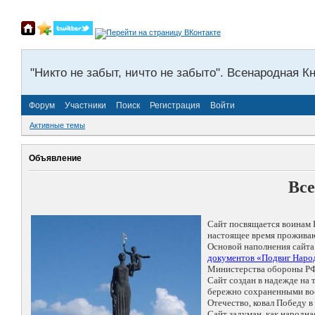
"Никто не забыт, ничто не забыто". Всенародная К
Форум
Участники
Поиск
Регистрация
Войти
Активные темы
Объявление
Все
Сайт посвящается воинам 
настоящее время проживаю
Основой наполнения сайта
документов «Подвиг Народ
Министерства обороны РФ
Сайт создан в надежде на
бережно сохраненными восп
Отечество, ковал Победу 
Сайт задуман, как народн