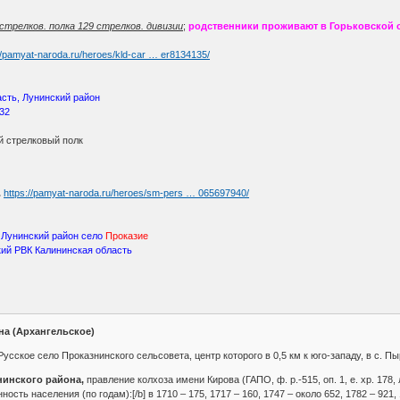
трелков. полка 129 стрелков. дивизии
;
родственники проживают в Горьковской 
//pamyat-naroda.ru/heroes/kld-car … er8134135/
сть, Лунинский район
932
ий стрелковый полк
.
https://pamyat-naroda.ru/heroes/sm-pers … 065697940/
 Лунинский район село
Проказие
ий РВК Калининская область
на (Архангельское)
сское село Проказнинского сельсовета, центр которого в 0,5 км к юго-западу, в с. Пыр
нинского района,
правление колхоза имени Кирова (ГАПО, ф. р.-515, оп. 1, е. хр. 178, 
ость населения (по годам):[/b] в 1710 – 175, 1717 – 160, 1747 – около 652, 1782 – 921, 