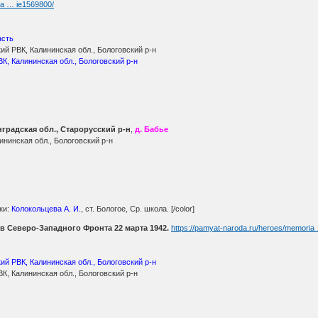
ia … ie1569800/
асть
й РВК, Калининская обл., Бологовский р-н
К, Калининская обл., Бологовский р-н
градская обл., Старорусский р-н
,
д. Бабье
ининская обл., Бологовский р-н
ки:
Колокольцева А. И.
, ст. Бологое, Ср. школа. [/color]
в Северо-Западного Фронта 22 марта 1942.
https://pamyat-naroda.ru/heroes/memori
ий РВК, Калининская обл., Бологовский р-н
К, Калининская обл., Бологовский р-н