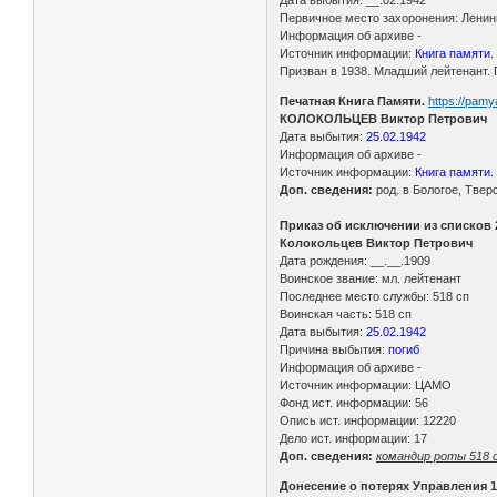
Первичное место захоронения: Ленинг
Информация об архиве -
Источник информации:
Книга памяти. 
Призван в 1938. Младший лейтенант. 
Печатная Книга Памяти.
https://pam
КОЛОКОЛЬЦЕВ Виктор Петрович
Дата выбытия:
25.02.1942
Информация об архиве -
Источник информации:
Книга памяти.
Доп. сведения:
род. в Бологое, Твер
Приказ об исключении из списков 
Колокольцев Виктор Петрович
Дата рождения: __.__.1909
Воинское звание: мл. лейтенант
Последнее место службы: 518 сп
Воинская часть: 518 сп
Дата выбытия:
25.02.1942
Причина выбытия:
погиб
Информация об архиве -
Источник информации: ЦАМО
Фонд ист. информации: 56
Опись ист. информации: 12220
Дело ист. информации: 17
Доп. сведения:
командир роты 518 с
Донесение о потерях Управления 1