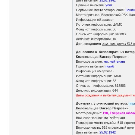
Дата выбытия:
25.02.1942
Причина выбытия:
убит
Первичное место захоронения:
Ленин
Место призыва: Бологовский РВК, Кал
Информация об архиве -
Источник информации: ЦАМО
Фонд ист. информации: 58
Опись ист. информации: 818883
Дело ист. информации: 10
Доп. сведения:
зам. ком. роты 518 с
Донесение о безвозвратных потер
Колокольцев Виктор Петрович
Воинское звание:
мл. лейтенант
Причина выбытия:
погиб
Информация об архиве -
Источник информации: ЦАМО
Фонд ист. информации: 58
Опись ист. информации: 818883
Дело ист. информации: 644
Даты рождения и выбытия документ н
Документ, уточняющий потери.
http
Колокольцев Виктор Петрович
Место рождения:
РФ, Тверская обла
Воинское звание: мл. лейтенант
Последнее место службы: 518 стрелк
Воинская часть: 518 стрелковый полк
Дата выбытия:
25.02.1942