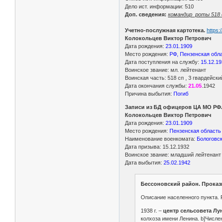
Дело ист. информации: 510
Доп. сведения:
командир роты 518 с
Учетно-послужная картотека.
https:
Колокольцев Виктор Петрович
Дата рождения:
23.01.1909
Место рождения:
РФ, Пензенская обла
Дата поступления на службу:
15.12.1
Воинское звание: мл. лейтенант
Воинская часть: 518 сп , 3 гвардейск
Дата окончания службы:
21.05
.1942
Причина выбытия:
Погиб
Записи из БД офицеров ЦА МО РФ
Колокольцев Виктор Петрович
Дата рождения:
23.01.1909
Место рождения:
Пензенская область
Наименование военкомата:
Бологовск
Дата призыва: 15.12.1932
Воинское звание: младший лейтенант
Дата выбытия:
25.02.1942
Бессоновский район. Проказ
Описание населенного пункта. Ру
1938 г. –
центр сельсовета Лу
колхоза имени Ленина. b]Численн