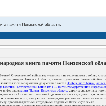
нига памяти Пензенской области.
народная книга памяти Пензенской обл
Великой Отечественной войны, вернувшимся и не вернувшимся с войны, котор
т на территории Пензенской области, а также труженикам Пензенской области
 являются военные архивные документы с сайтов
Обобщенного Банка Данных
а в Великой Отечественной войне 1941-1945 гг.»
,
государственной информаци
), информация
книги "Память. Пензенская область."
, других справочных источ
 то, что каждый из нас не только внесёт данные архивных документов, но и 
оминаниями о тех, кого уже нет с нами рядом, рассказами о ныне живых ветер
в тылу, прославлял ратными и трудовыми подвигами Пензенскую землю.
ая энциклопедия, в которую каждый желающий может внести известную ему и