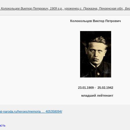
олокольцев Виктор Петрович, 1909 г.р., уроженец с. Проказна, Пензенская обл., Бес
Колокольцев Виктор Петрович
23.01.1909 - 25.02.1942
младший лейтенант
yat-naroda.ru/heroes/memoria … 405358094/
асть