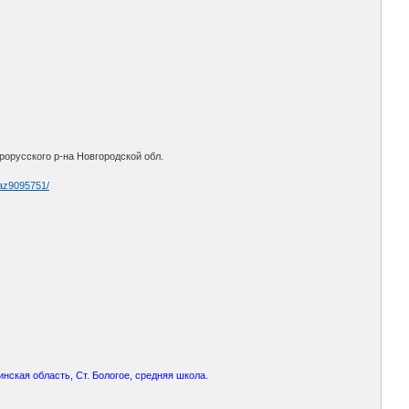
орусского р-на Новгородской обл.
 az9095751/
инская область, Ст. Бологое, средняя школа.