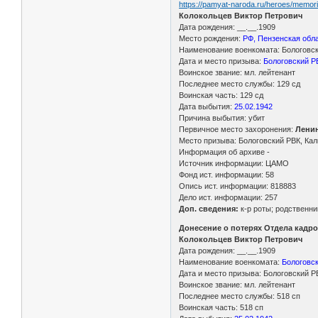
https://pamyat-naroda.ru/heroes/memor
Колокольцев Виктор Петрович
Дата рождения: __.__.1909
Место рождения:
РФ, Пензенская обл
Наименование военкомата: Бологовски
Дата и место призыва:
Бологовский РВ
Воинское звание: мл. лейтенант
Последнее место службы: 129 сд
Воинская часть: 129 сд
Дата выбытия:
25.02.1942
Причина выбытия: убит
Первичное место захоронения:
Ленин
Место призыва: Бологовский РВК, Кал
Информация об архиве -
Источник информации: ЦАМО
Фонд ист. информации: 58
Опись ист. информации: 818883
Дело ист. информации: 257
Доп. сведения:
к-р роты; родственни
Донесение о потерях Отдела кадро
Колокольцев Виктор Петрович
Дата рождения: __.__.1909
Наименование военкомата:
Бологовск
Дата и место призыва: Бологовский РВ
Воинское звание: мл. лейтенант
Последнее место службы: 518 сп
Воинская часть: 518 сп