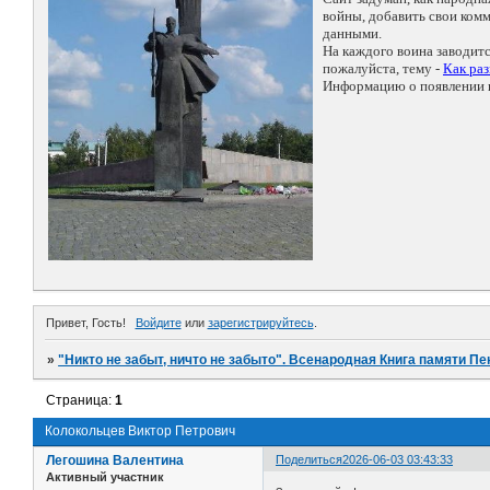
войны, добавить свои ко
данными.
На каждого воина заводит
пожалуйста, тему -
Как ра
Информацию о появлении н
Привет, Гость!
Войдите
или
зарегистрируйтесь
.
»
"Никто не забыт, ничто не забыто". Всенародная Книга памяти Пе
Страница:
1
Колокольцев Виктор Петрович
Легошина Валентина
Поделиться
2026-06-03 03:43:33
Активный участник