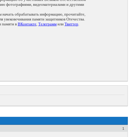
цию фотографиями, видеоматериалами и другими
ем начать обрабатывать информацию, прочитайте,
я увековечивания памяти защитников Отечества.
и памяти в
ВКонтакте
,
Телеграмм
или
Твиттер
.
1