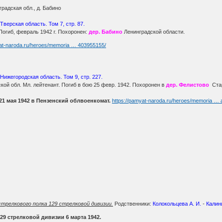
радская обл., д. Бабино
Тверская область. Том 7, стр. 87.
Погиб, февраль 1942 г. Похоронен:
дер. Бабино
Ленинградской области.
yat-naroda.ru/heroes/memoria … 403955155/
 Нижегородская область. Том 9, стр. 227.
ской обл. Мл. лейтенант. Погиб в бою 25 февр. 1942. Похоронен в
дер. Фелистово
Стар
21 мая 1942 в Пензенский облвоенкомат.
https://pamyat-naroda.ru/heroes/memoria …
трелкового полка 129 стрелковой дивизии.
Родственники:
Колокольцева А. И.
-
Калин
29 стрелковой дивизии 6 марта 1942.