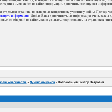
мментарии к имеющейся на сайте информации, дополнить имеющуюся информа
ся отдельная страница, посвященная конкретному участнику войны. Прежде ч
змещать информацию
. Любая Ваша дополнительная информация очень важна дл
овых сообщений на сайте можно узнавать, подписавшись на страничках книг
нзенской области.
»
Лунинский район
»
Колокольцев Виктор Петрович