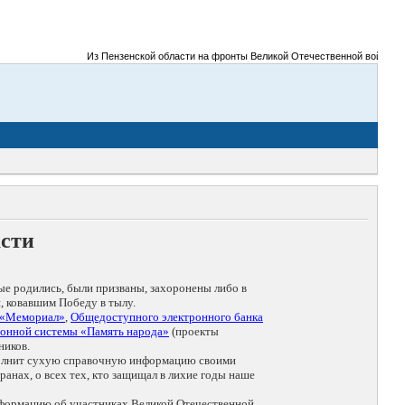
Из Пензенской области на фронты Великой Отечественной войны было пр
асти
ые родились, были призваны, захоронены либо в
, ковавшим Победу в тылу.
 «Мемориал»
,
Общедоступного электронного банка
онной системы «Память народа»
(проекты
ников.
дополнит сухую справочную информацию своими
анах, о всех тех, кто защищал в лихие годы наше
нформацию об участниках Великой Отечественной