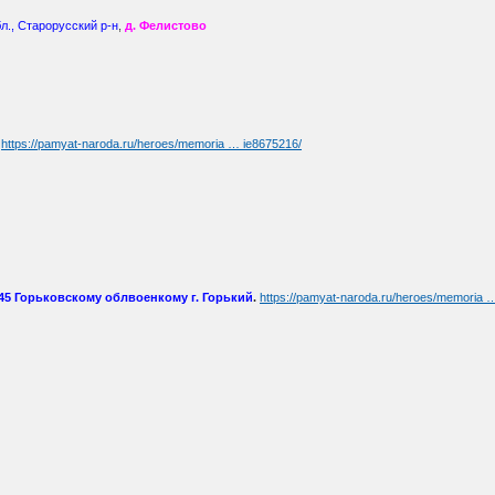
л., Старорусский р-н
,
д. Фелистово
https://pamyat-naroda.ru/heroes/memoria … ie8675216/
945 Горьковскому облвоенкому г. Горький
.
https://pamyat-naroda.ru/heroes/memoria 