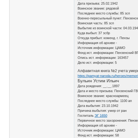
Дата призыва: 25.02.1942
Воинское звание: рядовой
Последнее место службы: 85 зсп
Военно-пересыльный пункт: Пензенски
Воинская часть: 85 зсп
Выбытие из воинской части: 04.03.19
Куда выбыл: 37 зсбр
Откуда прибыл: коменд. г. Пензы
Информация об архиве -
Источник информации: ЦАМО
Фонд ист. информации: Пензенский 
Опись ист. информации: 163457
Дело ист. информации: 5
Алфавитная книга №2 учета умерш
https://pamyat-naroda.ru/heroes/memor
Бульин Устим Ильич
Дата рождения: __.__.1897
Дата и место призыва: Пензенский ГВК
Воинское звание: красноармеец
Последнее место службы: 1100 ап
Дата выбытия: 23.10.1942
Причина выбытия: умер от ран
Госпиталь
ЭГ 1650
Первичное место захоронения: Пензен
Информация об архиве -
Источник информации: ЦАМО
Фонд ист. информации: 58