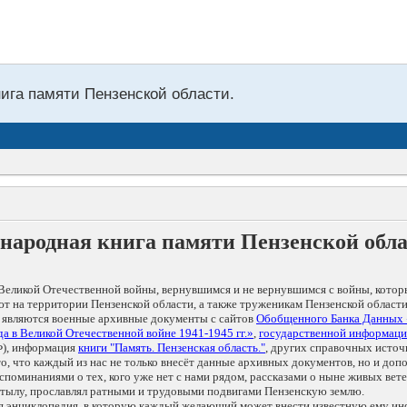
нига памяти Пензенской области.
народная книга памяти Пензенской обл
Великой Отечественной войны, вернувшимся и не вернувшимся с войны, котор
т на территории Пензенской области, а также труженикам Пензенской области
 являются военные архивные документы с сайтов
Обобщенного Банка Данных
а в Великой Отечественной войне 1941-1945 гг.»
,
государственной информаци
), информация
книги "Память. Пензенская область."
, других справочных источ
 то, что каждый из нас не только внесёт данные архивных документов, но и 
оминаниями о тех, кого уже нет с нами рядом, рассказами о ныне живых ветер
в тылу, прославлял ратными и трудовыми подвигами Пензенскую землю.
ая энциклопедия, в которую каждый желающий может внести известную ему и