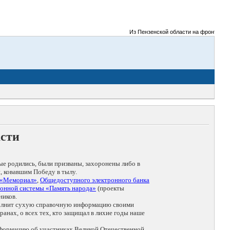
Из Пензенской области на фронты Велико
асти
ые родились, были призваны, захоронены либо в
, ковавшим Победу в тылу.
 «Мемориал»
,
Общедоступного электронного банка
онной системы «Память народа»
(проекты
ников.
дополнит сухую справочную информацию своими
анах, о всех тех, кто защищал в лихие годы наше
нформацию об участниках Великой Отечественной