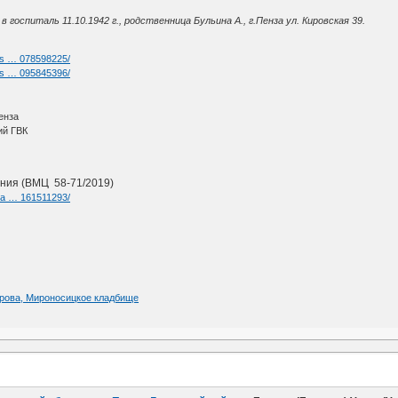
в госпиталь 11.10.1942 г., родственница Бульина А., г.Пенза ул. Кировская 39.
rs … 078598225/
rs … 095845396/
енза
ий ГВК
ния (ВМЦ 58-71/2019)
ia … 161511293/
харова, Мироносицкое кладбище