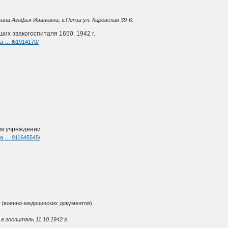
ина Агафья Ивановна, г.Пенза ул. Кировская 39-6.
их эвакогоспиталя 1650. 1942 г.
ia … l61914170/
ом учреждении
ia … 911645545/
(военно-медицинских документов)
в госпиталь 11.10.1942 г.