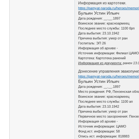
Информация из картотеки.
https://pamyat-naroda.ru/heroes/memor
Бульин Устин Ильич
Дата рождения: __.__.1897
Воинское звание: красноармеец
Последнее место службы: 1100 брп
Дата выбытия: 23.10.1942
Причина выбытия: умер от ран
Госпиталь: ЭП 26
Информация об архиве -
Источник информации: Филиал ЦАМО 
Картотека: Картотека ранений
Информация из документа:
ранен 13.
Донесение управления эвакопункта
https://pamyat-naroda.ru/heroes/memo
Бульин Устин Ильич
Дата рождения: __.__.1897
Место рождения: РФ, Пензенская обла
Воинское звание: красноармеец
Последнее место службы: 1100 ап
Дата выбытия: 23.10.1942
Причина выбытия: умер от ран
Первичное место захоронения: Пензен
Информация об архиве -
Источник информации: ЦАМО
Фонд ист. информации: 58
Опись ист. информации: 818883