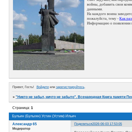
войны, добавить свои ко
данными.
На каждого воина заводит
пожалуйста, тему -
Как ра
Информацию о появлении н
Привет, Гость!
Войдите
или
зарегистрируйтесь
.
»
"Никто не забыт, ничто не забыто". Всенародная Книга памяти Пе
Страница:
1
Бульин (Бульгин) Устин (Устим) Ильич
Александр 65
Поделиться
2026-06-03 17:53:05
Модератор