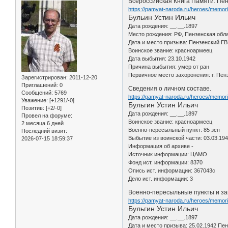
Всероссийская Книга Памяти. Пен
https://pamyat-naroda.ru/heroes/memo
Бульин Устин Ильич
Дата рождения: __.__.1897
Место рождения: РФ, Пензенская обла
Дата и место призыва: Пензенский ГВК
Воинское звание: красноармеец
Дата выбытия: 23.10.1942
Причина выбытия: умер от ран
Первичное место захоронения: г. Пе
Зарегистрирован
: 2011-12-20
Приглашений:
0
Сведения о личном составе.
Сообщений:
5769
https://pamyat-naroda.ru/heroes/memo
Уважение:
[+1291/-0]
Бульгин Устин Ильич
Позитив:
[+2/-0]
Дата рождения: __.__.1897
Провел на форуме:
Воинское звание: красноармеец
2 месяца 6 дней
Военно-пересыльный пункт: 85 зсп
Последний визит:
Выбытие из воинской части: 03.03.19
2026-07-15 18:59:37
Информация об архиве -
Источник информации: ЦАМО
Фонд ист. информации: 8370
Опись ист. информации: 367043с
Дело ист. информации: 3
Военно-пересыльные пункты и за
https://pamyat-naroda.ru/heroes/memo
Бульгин Устин Ильич
Дата рождения: __.__.1897
Дата и место призыва: 25.02.1942 Пе