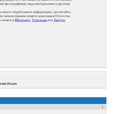
цию фотографиями, видеоматериалами и другими
ем начать обрабатывать информацию, прочитайте,
я увековечивания памяти защитников Отечества.
и памяти в
ВКонтакте
,
Телеграмм
или
Твиттер
.
стим) Ильич
1