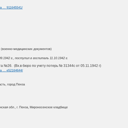
ia … 911645541/
(военно-медицинских документов)
09.1942 г., поступил в госпиталь 11.10.1942 г.
 №26. (Вх.в бюро по учету потерь № 31344с от 05.11.1942 г)
ria … e52164644/
сть, город Пенза
ская обл., г. Пенза, Мироносенское кладбище