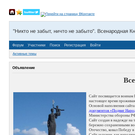
"Никто не забыт, ничто не забыто". Всенародная К
Форум
Участники
Поиск
Регистрация
Войти
Активные темы
Объявление
Все
Сайт посвящается воинам 
настоящее время проживаю
Основой наполнения сайта
документов «Подвиг Народ
Министерства обороны РФ
Сайт создан в надежде на
бережно сохраненными восп
Отечество, ковал Победу 
Сайт задуман, как народн