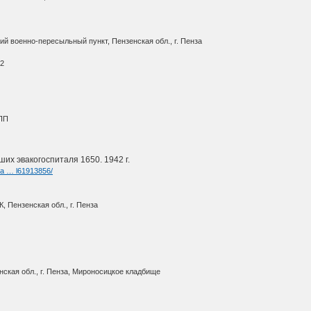
й военно-пересыльный пункт, Пензенская обл., г. Пенза
42
ВПП
их эвакогоспиталя 1650. 1942 г.
ia … l61913856/
, Пензенская обл., г. Пенза
ская обл., г. Пенза, Мироносицкое кладбище