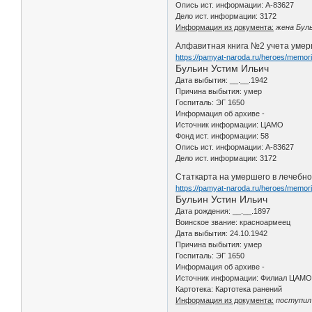
Опись ист. информации: А-83627
Дело ист. информации: 3172
Информация из документа:
жена Буль
Алфавитная книга №2 учета умерш
https://pamyat-naroda.ru/heroes/memor
Бульин Устим Ильич
Дата выбытия: __.__.1942
Причина выбытия: умер
Госпиталь: ЭГ 1650
Информация об архиве -
Источник информации: ЦАМО
Фонд ист. информации: 58
Опись ист. информации: А-83627
Дело ист. информации: 3172
Статкарта на умершего в лечебн
https://pamyat-naroda.ru/heroes/memor
Бульин Устин Ильич
Дата рождения: __.__.1897
Воинское звание: красноармеец
Дата выбытия: 24.10.1942
Причина выбытия: умер
Госпиталь: ЭГ 1650
Информация об архиве -
Источник информации: Филиал ЦАМО 
Картотека: Картотека ранений
Информация из документа:
поступил 