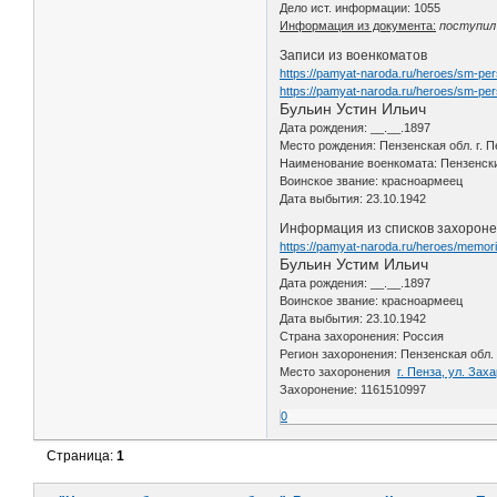
Дело ист. информации: 1055
Информация из документа:
поступил 
Записи из военкоматов
https://pamyat-naroda.ru/heroes/sm-pe
https://pamyat-naroda.ru/heroes/sm-pe
Бульин Устин Ильич
Дата рождения: __.__.1897
Место рождения: Пензенская обл. г. П
Наименование военкомата: Пензенск
Воинское звание: красноармеец
Дата выбытия: 23.10.1942
Информация из списков захороне
https://pamyat-naroda.ru/heroes/memor
Бульин Устим Ильич
Дата рождения: __.__.1897
Воинское звание: красноармеец
Дата выбытия: 23.10.1942
Страна захоронения: Россия
Регион захоронения: Пензенская обл.
Место захоронения
г. Пенза, ул. За
Захоронение: 1161510997
0
Страница:
1