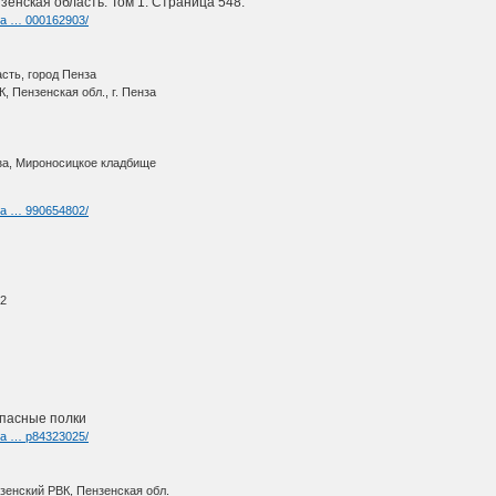
зенская область. Том 1. Страница 548.
ria … 000162903/
сть, город Пенза
, Пензенская обл., г. Пенза
нза, Мироносицкое кладбище
ria … 990654802/
42
пасные полки
ria … p84323025/
нзенский РВК, Пензенская обл.