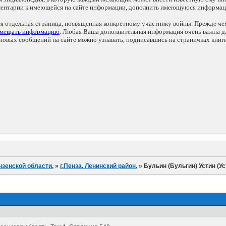
мментарии к имеющейся на сайте информации, дополнить имеющуюся информа
ся отдельная страница, посвященная конкретному участнику войны. Прежде ч
змещать информацию
. Любая Ваша дополнительная информация очень важна дл
овых сообщений на сайте можно узнавать, подписавшись на страничках книг
нзенской области.
»
г.Пенза. Ленинский район.
»
Бульин (Бульгин) Устин (У